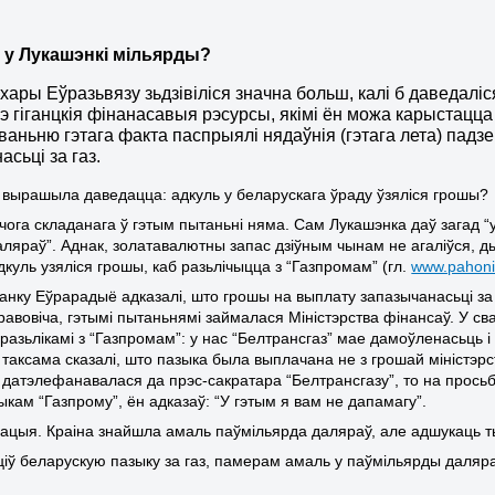
ь у Лукашэнкі мільярды?
хары Еўразьвязу зьдзівіліся значна больш, калі б даведалі
э гіганцкія фінанасавыя рэсурсы, якімі ён можа карыстацца
аньню гэтага факта паспрыялі нядаўнія (гэтага лета) падзе
асьці за газ.
 вырашыла даведацца: адкуль у
беларускага ўраду
ўзяліся грошы?
ічога складанага ў гэтым пытан
ь
ні няма. Сам
Лукашэнка
даў загад “
а
л
я
раў”. Аднак
,
золатавалютны запас дзіўным чынам не агаліўся
, д
дкуль узяліся грошы, каб разьлічыцца з “Газпромам” (гл.
www.pahoni
анку Еўрарадыё
адказалі
,
што
грошы на выплату запазычанас
ь
ці з
авовіча, гэтымі пытаньнямі займалася Міністэрства фінансаў. У сва
азьлікамі з “Газпромам”: у нас “Белтрансгаз” мае дамоўленасьць і 
аксама сказалі, што пазыка была выплачана не з грошай міністэрств
датэлефанавалася да прэс-сакратара “Белтрансгазу”, то на просьбу
кам “Газпрому”, ён адказаў: “У гэтым я вам не дапамагу”.
туацыя. Краіна знайшла амаль паўмільярда д
а
л
я
раў, але адшукаць ты
іў беларускую пазыку за газ
, памерам амаль у паўмільярды даляр