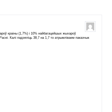
роў краіны (1,7%) і 10% найбагацейшых жыхароў
сеі. Калі падзяліць 38,7 на 1,7 то атрымліваем паказчык