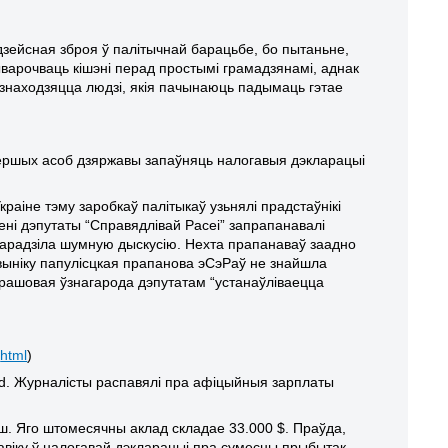
 дзейсная зброя ў палітычнай барацьбе, бо пытаньне,
выварочваць кішэні перад простымі грамадзянамі, аднак
знаходзяцца людзі, якія пачынаюць падымаць гэтае
ршых асоб дзяржавы запаўняць налогавыя дэкларацыі
раіне тэму заробкаў палітыкаў узьнялі прадстаўнікі
вені дэпутаты “Справядлівай Расеі” запрапанавалі
спарадзіла шумную дыскусію. Нехта прапанаваў заадно
 выніку папулісцкая прапанова эСэРаў не знайшла
грашовая ўзнагарода дэпутатам “устанаўліваецца
.
html
)
ld
. Журналісты распавялі пра афіцыйныя зарплаты
ш. Яго штомесячны аклад складае 33.000 $. Праўда,
асавіку ў налогавай дэкларацыі пра сумесны прыбытак