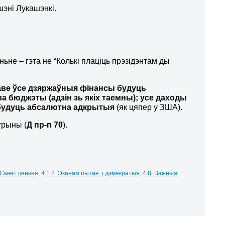
эні Лукашэнкі.
ьне – гэта не “Колькі плаціць прэзідэнтам ды
аве ўсе дзяржаўныя фінансы будуць
бюджэты (адзін зь якіх таемны); усе даходы
аў будуць абсалютна адкрытыя
(як цяпер у ЗША).
трыны (
Д пр-п 70
).
 Сьвет сёньня
,
4.1.2. Эканам.пытан. і дэмакратыя
,
4.8. Важныя