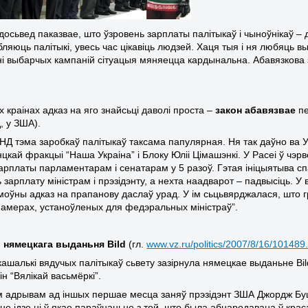
досьвед паказвае, што ўзровень зарплаты палітыкаў і чыноўнікаў –
бляюць палітыкі, увесь час цікавіць людзей. Хаця тыя і ня любяць 
і выбарчых кампаній сітуацыя мяняецца кардынальна. Абавязкова 
 краінах адказ на яго знайсьці даволі проста –
закон абавязвае
пе
, у ЗША).
НД тэма заробкаў палітыкаў таксама папулярная. Ня так даўно ва Ук
цкай фракцыі “Наша Украіна” і Блоку Юліі Цімашэнкі. У Расеі ў чэр
зарплаты парламентарам і сенатарам у 5 разоў. Гэтая ініцыятыва 
зарплату міністрам і прэзідэнту, а нехта наадварот – падвысіць. У
дмоўны адказ на прапанову даслаў урад. У ім сьцьвярджалася, што 
памерах, устаноўленых для федэральных міністраў”.
і
нямецкага выданьня
Bild
(гл
.
www
.
vz
.
ru
/
politics
/2007/8/16/101489
кашалькі вядучых палітыкаў сьвету зазірнула
нямецкае выданьне
Bi
ін “Вялікай васьмёркі”.
ім адрывам ад іншых першае месца заняў прэзідэнт ЗША Джордж Бу
а не ідзе ні ў якае параўнаньне з той, што была абнародавана ў кр