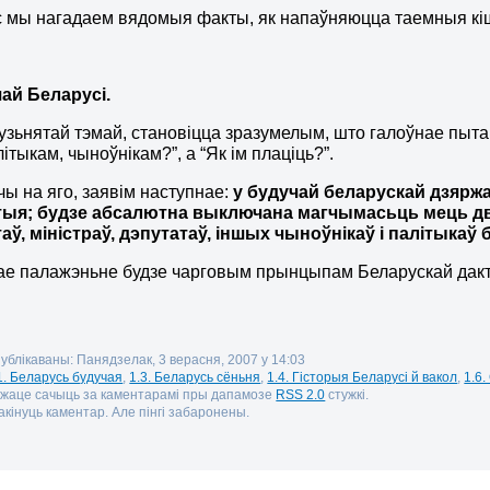
с мы нагадаем вядомыя факты, як напаўняюцца таемныя кіш
чай Беларусі.
з узьнятай тэмай, становіцца зразумелым, што галоўнае пытан
ітыкам, чыноўнікам?”, а “Як ім плаціць?”.
ы на яго, заявім наступнае:
у будучай беларускай дзярж
ыя; будзе абсалютна выключана магчымасьць мець два 
таў, міністраў, дэпутатаў, іншых чыноўнікаў і палітык
ае палажэньне будзе чарговым прынцыпам Беларускай дак
публікаваны: Панядзелак, 3 верасня, 2007 у 14:03
1. Беларусь будучая
,
1.3. Беларусь сёньня
,
1.4. Гісторыя Беларусі й вакол
,
1.6.
ожаце сачыць за каментарамі пры дапамозе
RSS 2.0
стужкі.
кінуць каментар. Але пінгі забаронены.