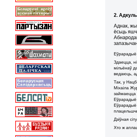
2. Адкул
Аднак, жы
ёсьць яшч
Абнародав
запазычан
Еўрарадыё
Здаецца, н
мільёнаў д
ведаюць, а
Так, у
Нацб
Міхаіла Жур
займаецца р
Еўрарадыё т
Еўрарадыё 
плацельшчы
Дзіўная сі
Хто
ж
аплац