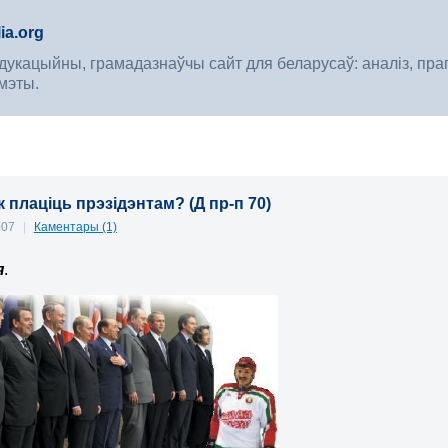
ia.org
укацыйны, грамадазнаўчы сайт для беларусаў: аналіз, прагноз
мэты.
як плаціць прэзідэнтам? (Д пр-п 70)
007
|
Каментары (1)
я
.