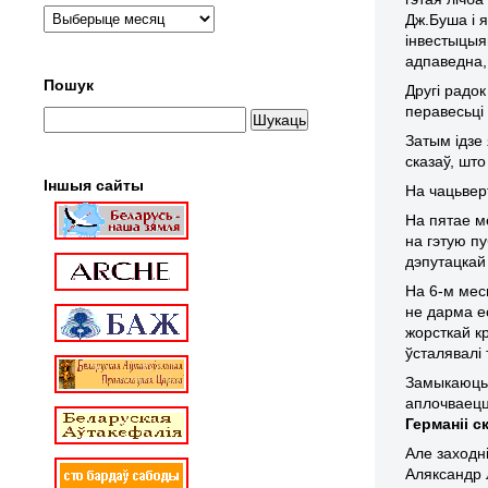
Дж.Буша і 
інвестыцыя
адпаведна,
Пошук
Другі радок
перавесьці
Затым ідзе 
сказаў, што
Іншыя сайты
На чацьвер
На пятае ме
на гэтую пу
дэпутацкай 
На 6-м мес
не дарма е
жорсткай кр
ўсталявалі 
Замыкаюць с
аплочваецц
Германіі с
Але заходні
Аляксандр 