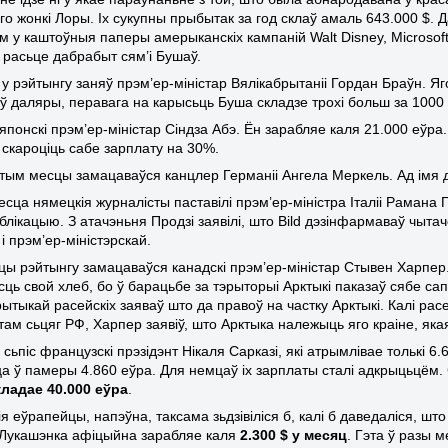
яго жонкі Лоры. Іх сукупны прыбытак за год склаў амаль
643.000 $. 
м у каштоўныя паперы амерыканскіх кампаній
Walt
Disney
,
Microsof
 расьце дабрабыт сям’і Бушаў.
 у рэйтынгу заняў прэм’ер-міністар Вялікабрытаніі Гордан Браўн. Я
 ў даляры, перавага на карысьць Буша складзе трохі больш за 1000 
японскі прэм’ер-міністар Сіндза Абэ. Ён зарабляе каля 21.000 еўра. 
 скароціць сабе зарплату на 30%.
тым месцы замацаваўся канцлер Германіі Ангела Меркель. Ад імя 
сца нямецкія журналісты паставілі прэм’ер-міністра Італіі Рамана П
блікацыю. З атачэньня Продзі заявілі, што
Bild
дэзінфармаваў чытачо
і прэм’ер-міністэрскай.
цы рэйтынгу замацаваўся канадскі прэм’ер-міністар Стывен Харпер
сць свой хлеб, бо ў барацьбе за тэрыторыі Арктыкі паказаў сябе с
ытыкай расейскіх заяваў што да правоў на частку Арктыкі. Калі рас
там сьцяг РФ, Харпер заявіў, што Арктыка належыць яго краіне, яка
ьпіс французскі прэзідэнт Нікаля Сарказі, які атрымлівае толькі 6.6
а ў памеры 4.860 еўра. Для немцаў іх зарплаты сталі адкрыцьцём.
кладае 40.000 еўра
.
я еўрапейцы, напэўна, таксама зьдзівіліся б, калі б даведаліся, шт
Лукашэнка афіцыйна зарабляе каля
2.300 $ у месяц
. Гэта ў разы