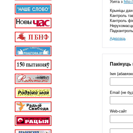
Узята з
http:
Крыніцы дах
Кантроль тав
Кантроль фін
Нерухомасць
Падкантроль
Адказаць
Пакінуць
Імя (абавязк
Email (не бу
Web-cайт