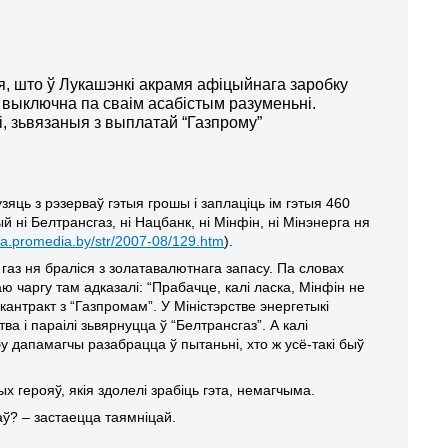
ся, што ў Лукашэнкі акрамя афіцыйнага заробку
 выключна па сваім асабістым разуменьні.
і, зьвязаныя з выплатай “Газпрому”
узяць з рэзерваў гэтыя грошы і заплаціць ім гэтыя 460
ый ні Белтрансгаз, ні Нацбанк, ні Мінфін, ні Мінэнерга ня
a.promedia.by/str/2007-08/129.htm
).
а газ
ня браліся
з золатавалютнага запасу.
Па словах
ю чаргу там адказалі: “Прабачце, калі ласка, Мінфін не
кантракт з “Газпромам”. У Міністэрстве энергетыкі
а і параілі зьвярнуцца ў “Белтрансгаз”. А калі
 дапамагчы разабрацца ў пытаньні, хто ж усё-такі быў
х герояў, якія здолелі зрабіць гэт
а,
немагчыма.
аў
?
– застаецца таямніцай.