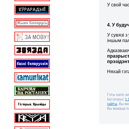
У свой ча
4. У буду
У сувязі 
іншым пал
Адказваюч
празрыст
прэзідэн
Няхай гэт
Гэты запіс а
Катэгорыі:
1.
сайты
. Вы м
Вы можаце па