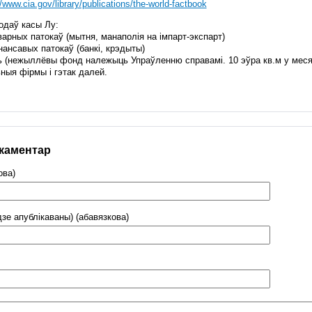
//www.cia.gov/library/publications/the-world-factbook
одаў касы Лу:
арных патокаў (мытня, манаполія на імпарт-экспарт)
ансавых патокаў (банкі, крэдыты)
 (нежыллёвы фонд належыць Упраўленню справамі. 10 эўра кв.м у месяц
ныя фірмы і гэтак далей.
 каментар
ова)
дзе апублікаваны) (абавязкова)