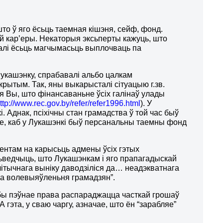
што ў яго ёсьць таемная кішэня, сейф, фонд.
й кар’еры. Некаторыя эксьперты кажуць, што
калі ёсьць магчымасьць выплочваць па
Лукашэнку, спрабавалі альбо цалкам
крытым. Так, яны выкарысталі сітуацыю г.зв.
ыя Вы, што фінансаваньне ўсіх галінаў улады
ttp://www.rec.gov.by/refer/refer1996.html
). У
 Аднак, псіхічны стан грамадства ў той час быў
а тое, каб у Лукашэнкі быў персанальны таемны фонд
ментам на карысьць адмены ўсіх гэтых
сьведчыць, што Лукашэнкам і яго прапагадыскай
ітычнага выніку даводзіліся да… неадэкватнага
ага волевыяўленьня грамадзян”.
бы пэўнае права распараджацца часткай грошаў
 А гэта, у сваю чаргу, азначае, што ён “зарабляе”