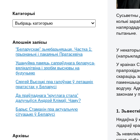
Катэгорыі
Сусьветны 
колькі зара
напярэдадн
пытаньне.
Апошнія запісы
“Беларускае” зьнебазьняцьце. Частка 1:
У некаторых
прызнаньні і пакаяньні Пратасевіча
(напрыклад
Ушануйма памяць сапраўднага беларуса-
У краінах С
вялікалітвіна і зробім высновы на
прапрэзідэн
будучыню
скараціць 
Сяргей Высоцкі пра галоўнае ў леташніх
паменшыць 
пратэстах у Беларусі
водгуку. А
законам у 
Да праўладнага “круглага стала”
далучыўся Андрэй Клімаў. Чаму?
Барыс Стамахін пра актуальную
1. Зьвестк
сітуацыю ў Беларусі
Нядаўна ў 
лідараў кра
Зь невялік
Архівы
гэтая лічб