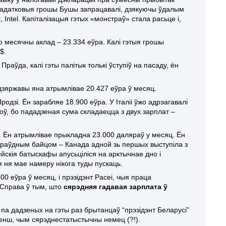
Дадатковыя грошы Бушы запрацавалі, дзякуючы ўдалым
t
,
Intel
. Капіталізацыя гэтых «монстраў» стала расьце і,
го месячны аклад – 23.334 еўра. Калі гэтыя грошы
$.
Праўда, калі гэты палітык толькі ўступіў на пасаду, ён
дзяржавы яна атрымлівае 20.427 еўра ў месяц.
родзі. Ён зарабляе 18.900 еўра. У Італіі ўжо адрэагавалі
ў, бо пададзеная сума складаецца з двух зарплат –
. Ён атрымлівае прыкладна 23.000 даляраў у месяц. Ён
апраўдным байцом – Канада адной зь першых выступіла з
ейскія батыскафы апусьціліся на арктычнае дно і
я ня мае намеру нікога туды пускаць.
00 еўра ў месяц, і прэзідэнт Расеі, чыя праца
 Справа ў тым, што
сярэдняя гадавая зарплата ў
о па дадзеных на гэты раз брытанцаў “прэзідэнт Беларусі”
 менш, чым сярэднестатыстычны немец (?!).