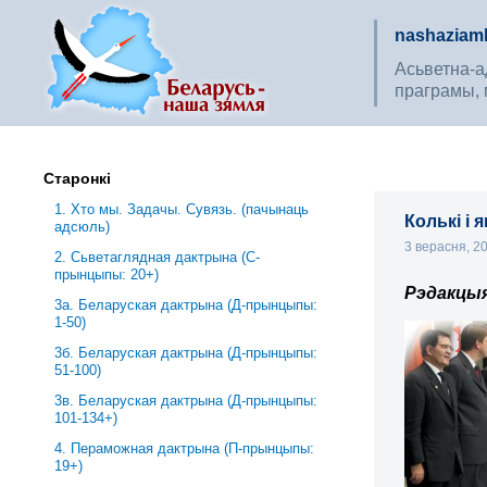
nashaziaml
Асьветна-ад
праграмы, 
Старонкі
1. Хто мы. Задачы. Сувязь. (пачынаць
Колькі і 
адсюль)
3 верасня, 2
2. Сьветаглядная дактрына (С-
прынцыпы: 20+)
Рэдакцы
3a. Беларуская дактрына (Д-прынцыпы:
1-50)
3б. Беларуская дактрына (Д-прынцыпы:
51-100)
3в. Беларуская дактрына (Д-прынцыпы:
101-134+)
4. Пераможная дактрына (П-прынцыпы:
19+)