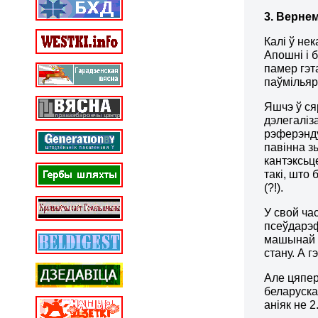
3. Вернем
Калі ў не
Апошні і 
памер гэт
паўмільяр
Яшчэ ў ся
дэлегаліз
рэферэнду
павінна з
кантэксьц
такі, што
(?!).
У свой ча
псеўдарэф
машынай б
стану. А 
Але цяпер
беларускаг
аніяк не 