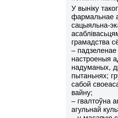
У выніку тако
фармальнае 
сацыяльна-эк
асаблівасьцям
грамадства
с
–
падзелена
е
настроены
я
а
надуманых, д
пытаньнях;
гр
сабой своеас
вайну;
–
гвалтоўна а
агульнай куль
–
у масавую 