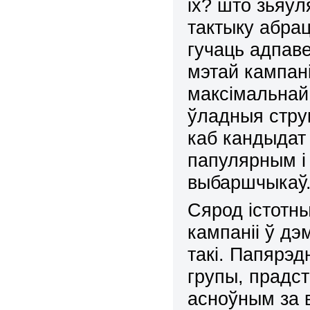
іх? што зьяўл
тактыку абра
гучаць адпаве
мэтай кампан
максімальнай 
ўладныя стру
каб кандыдат
папулярным і
выбаршчыкаў
Сярод істотн
кампаніі ў д
такі. Папярэ
групы, прадст
асноўным за 