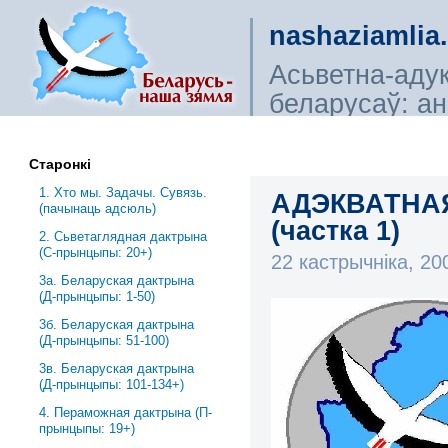
nashaziamlia
Асьветна-аду
беларусаў: ана
сьветагляды, і
Старонкі
1. Хто мы. Задачы. Сувязь.
АДЭКВАТНА
(пачынаць адсюль)
(частка 1)
2. Сьветаглядная дактрына
(С-прынцыпы: 20+)
22 кастрычніка, 2
3a. Беларуская дактрына
(Д-прынцыпы: 1-50)
3б. Беларуская дактрына
(Д-прынцыпы: 51-100)
3в. Беларуская дактрына
(Д-прынцыпы: 101-134+)
4. Пераможная дактрына (П-
прынцыпы: 19+)