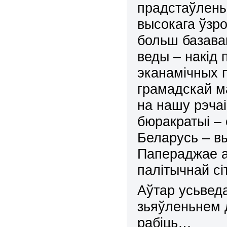
прадстаўлены
высокага ўзр
больш базаваг
веды
–
накід 
эканамічных 
грамадскай 
на нашу рэчаі
бюракратыі
–
Беларусь
–
вы
Папераджае а
палітычнай сі
Аўтар усьвед
зьяўленьнем д
рабіць…