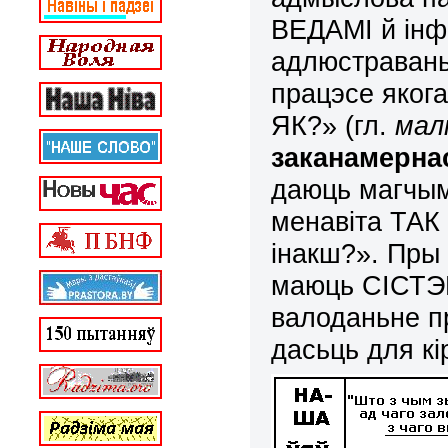
ВЕДАМІ й інф
адлюстраван
працэсе яког
ЯК?» (гл.
мал
заканамерна
даюць магчым
менавіта ТАК 
інакш?». Пры
маюць СІСТЭ
валоданьне п
дасьць для к