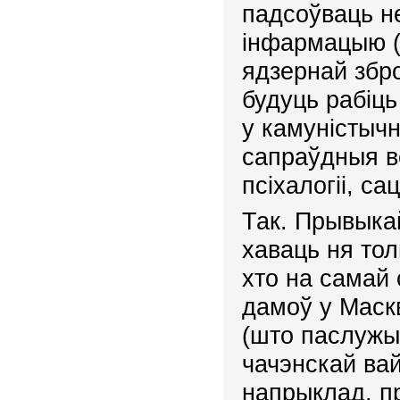
падсоўваць н
інфармацыю (
ядзернай збро
будуць рабіц
у камуністычн
сапраўдныя в
псіхалогіі, с
Так. Прывыкай
хаваць ня тол
хто на самай
дамоў у Маскв
(што паслужы
чачэнскай вай
напрыклад, п