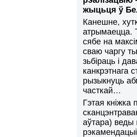
жыцьця
ў
Бе
Канешне, хут
атрымаецца. 
сябе на максі
сваю чаргу т
зьбіраць і да
канкрэтнага с
рызыкнуць аб
часткай…
Гэтая кніжка 
сканцэнтрав
аўтара) веды
рэкамендацыі