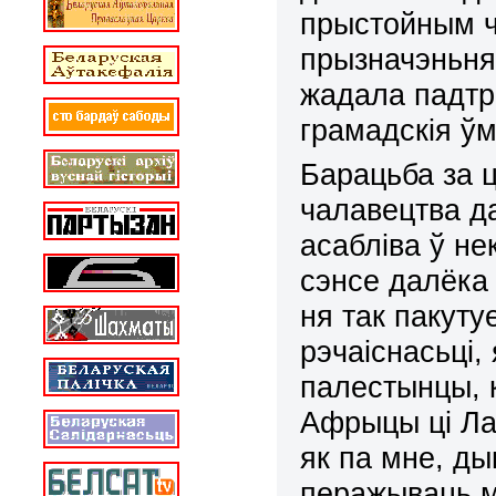
прыстойным ч
прызначэньня 
жадала падтры
грамадскія ў
Барацьба за 
чалавецтва да
асабліва ў не
сэнсе далёка
ня так пакут
рэчаіснасьці,
палестынцы, к
Афрыцы ці Л
як па мне, ды
перажываць м