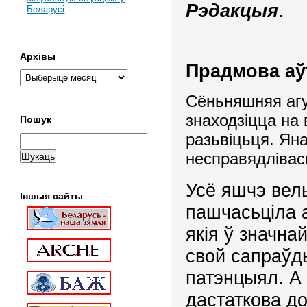
Рэдакцыя
.
Беларусі
Архівы
Прадмова аў
Сёньняшняя агу
знаходзіцца на 
Пошук
разьвіцьця. Ян
несправядліва
Усё яшчэ вел
Іншыя сайты
пашчасьціла а
якія ў значна
свой сапраўды
патэнцыял. А 
дастаткова д