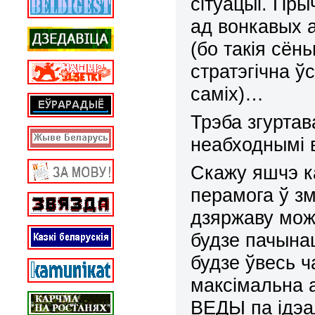
сітуацыі. Пры
ад вонкавых а
(бо такія сён
стратэгічна ў
саміх)…
Трэба згуртав
неабходнымі 
Скажу яшчэ к
перамога ў з
дзяржаву можа
будзе пачына
будзе ўвесь ч
максімальна 
ВЕДЫ па ідэа