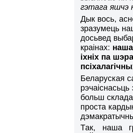
гэтага яшчэ н
Дык вось, асн
зразумець на
досьвед
выбар
краінах:
наш
іхніх па шэ
псіхал
а
гічны
Беларуская с
рэчаіснасьць 
больш складан
проста карды
дэмакратычны
Так, наша г