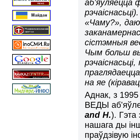
аб’яўляецца
рэчаіснасьці
«Чаму?», даю
заканамернась
сістэмныя ве
Чым больш вы
рэчаіснасьці,
праглядаецц
на яе (кіравац
Аднак, з 1995
ВЕДЫ аб’яўле
and
H
.
). Гэта
нашага ды ін
праўдзівую і