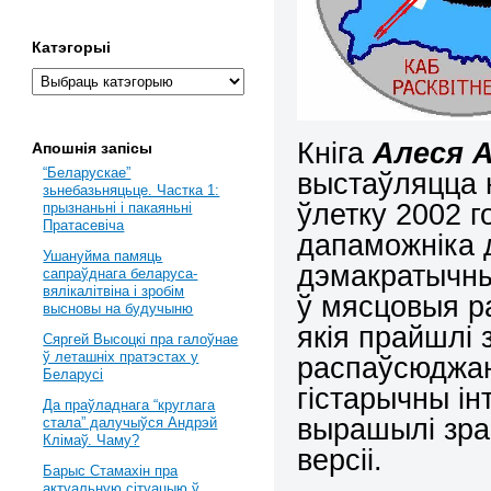
Катэгорыі
Кніга
Алеся 
Апошнія запісы
“Беларускае”
выстаўляцца 
зьнебазьняцьце. Частка 1:
ўлетку 2002 г
прызнаньні і пакаяньні
Пратасевіча
дапаможніка д
Ушануйма памяць
дэмакратычны
сапраўднага беларуса-
вялікалітвіна і зробім
ў мясцовыя ра
высновы на будучыню
якія прайшлі 
Сяргей Высоцкі пра галоўнае
ў леташніх пратэстах у
распаўсюджань
Беларусі
гістарычны ін
Да праўладнага “круглага
вырашылі зраб
стала” далучыўся Андрэй
Клімаў. Чаму?
версіі.
Барыс Стамахін пра
актуальную сітуацыю ў