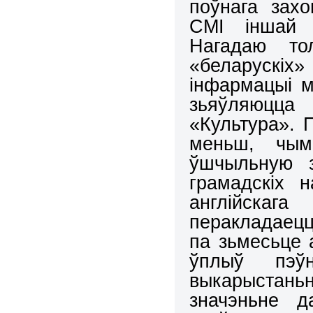
поўнага зах
СМІ іншай 
Нагадаю то
«беларускі
інфармацыі м
зьяўляюцца
«Культура». 
меньш, чым
ўшчыльную 
грамадскіх 
англійска
перакладаец
па зьмес
ьце
а
ўплыў пэў
выкарыстаньн
значэньне 