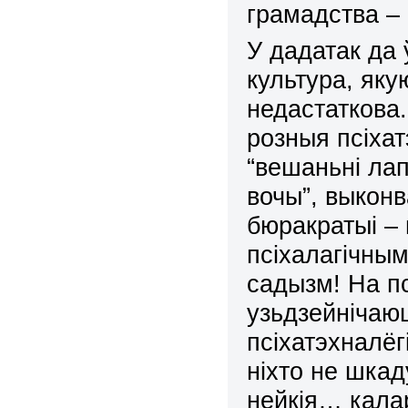
грамадства – 
У дадатак да 
культура, яку
недастаткова.
розныя псіха
“вешаньні лап
вочы”,
выконв
бюракратыі –
псіхал
а
гічны
садызм! На п
узьдзейнічаю
псіхатэхналёг
ніхто не шкад
нейкія… калар