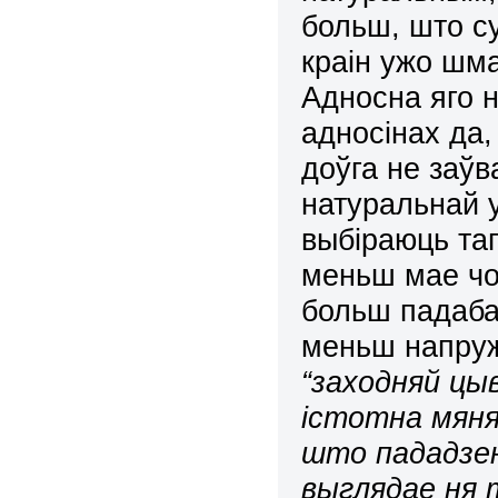
больш, што с
краін ужо шм
Адносна яго н
адносінах да,
доўга не заў
натуральнай 
выбіраюць таг
меньш мае чор
больш падаба
меньш напруж
“
заходняй цы
істотна мяня
што пададзен
выглядае ня т