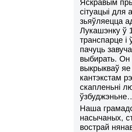
Яскравым пры
сітуацыі для 
зьяўляецца ад
Лукашэнку ў 
транспарце і
пачуць завуч
выбирать. Он
выкрыкваў яе 
кантэкстам р
скапленьні лю
ўзбуджэньне
Наша грамадс
насычаных, с
вострай нянав