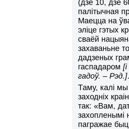
(дзе 10, дзе 6
палітычная п
Маецца на ўва
эліце гэтых к
сваёй нацыяна
захаваньне то
дадзеных гра
гаспадаром
[
гадоў. – Рэд.]
Таму, калі м
заходніх краі
так: «Вам, да
захопленымі н
пагражае быц