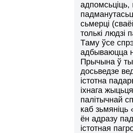
адпомсьціць, 
падманутасьці
сьмерці (сваёй
толькі людзі 
Таму ўсе спрэ
адбываюцца н
Прычына ў ты
досьведзе ве
істотна пада
іхнага жыцьця
палітычнай сп
каб зьмяніць
ён адразу па
істотная пагр