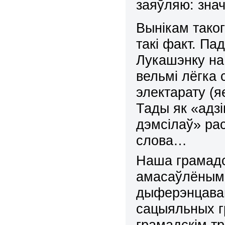
заяўляю: знач
Вынікам таког
такі факт. Па
Лукашэн
ку
на 
вельмі лёгка
электарату (я
Тады як «адз
дэмсілаў» ра
слова…
Наша грамадс
амасаўлёным
дыферэнцаван
сацыяльных г
грамадскім т