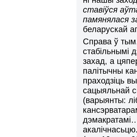
ставіўся аўт
памянялася за
беларускай ап
Справа ў тым,
стабільнымі 
захад, а цяпе
палітычны ка
праходзіць вы
сацыяльнай с
(варыянты: лі
кансэрватарам
дэмакратамі
акалічнасьцю.