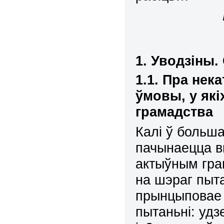
1. Уводзіны
.
1.1.
Пра
нека
ў
мов
ы
, у як
грамадства
Калі ў больша
пачынаецца в
актыўным гра
на шэраг пыта
прынцыповае 
пытаньні: удз