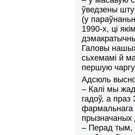
ўведзены шту
(у параўнаньн
19
90-х, ці як
дэмакратычны
Галовы нашы
сьхемамі й ма
першую чаргу
Адсюль высн
– Калі мы жа
гадоў, а праз
фармальнага 
прызначаных 
– Перад тым,