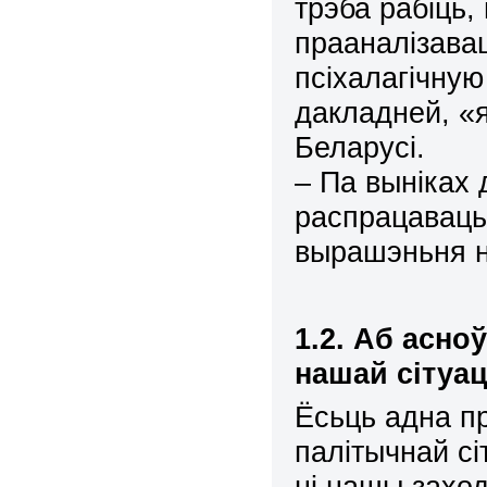
трэба рабіць,
прааналізава
псіхалагічную
дакладней, «
Беларусі.
– Па выніках 
распрацаваць
вырашэньня 
1.2. Аб асно
нашай сітуа
Ёсьць адна п
палітычнай сі
ні нашы захо