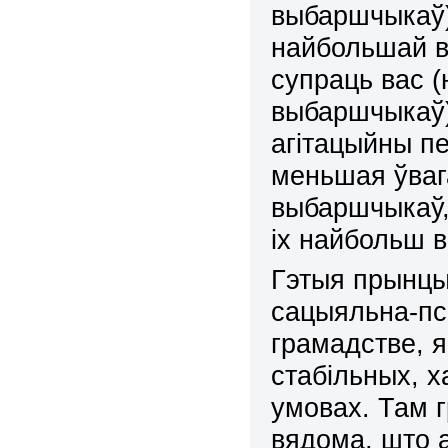
выбаршчыкаў),
найбольшай в
супраць вас (
выбаршчыкаў)
агітацыйны п
меньшая ўвага
выбаршчыкаў,
іх
найбольш в
Гэтыя прынцы
сацыяльна-пс
грамадстве, я
стабільных
, 
умовах. Там г
вядома, што а