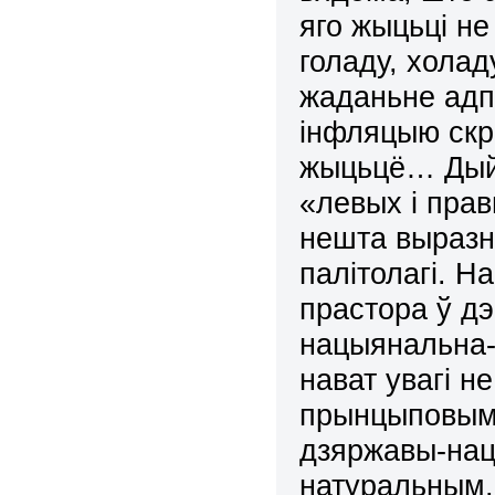
яго жыцьці не
голаду, хола
жаданьне адп
інфляцыю скр
жыцьцё…
Ды
«левых і пра
нешта выразна
палітолагі.
На
прастора ў д
нацыянальна-п
нават увагі н
прынцыповым 
дзяржавы-нацы
натуральным,