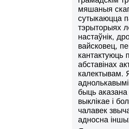
мяшаныя скапл
сутыкаюцца п
тэрыторыях ле
настаўнік, д
вайсковец, пен
кантактуюць п
абставінах ак
калектывам. 
аднолькавымі
быць аказана 
выклікае і б
чалавек звыча
адносна іншы