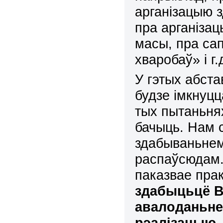
арганізацыю з
пра арганізац
масы, пра са
хваробаў» і г.
У гэтых абста
будзе імкнуц
тых пытаньнях
бачыць. Нам 
здабываньнем
распаўсюдам. 
паказвае пра
здабы
цьцё
В
авалоданьне 
рэ
а
лізацыю 