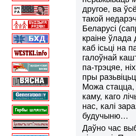
другое, ва ўс
такой недарэч
Беларусі
(сап
краіне ўлада 
каб ісьці на 
галоўнай каш
па-трэцяе, ні
пры разьвіцьц
Можа стацца,
каму, каго лі
нас
, калі зар
будучыню…
Даўно час вы