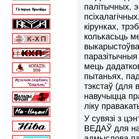
палітычных, 
псіхалагічных
кірунках, тр
колькасьць ме
выкарыстоўва
паразітычныя 
мець дадатко
пытаньях, па
тэкстаў (для 
навучыцца пра
ліку правака
У сувязі з ц
ВЕДАЎ для на
адмыслова па