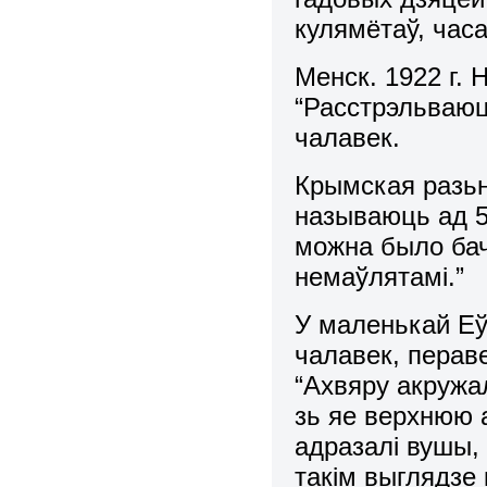
кулямётаў, час
Менск. 1922 г. 
“Расстрэльваюц
чалавек.
Крымская разьн
называюць ад 5
можна было бач
немаўлятамі.”
У маленькай Еў
чалавек, пераве
“Ахвяру акружал
зь яе верхнюю а
адразалі вушы, н
такім выглядзе