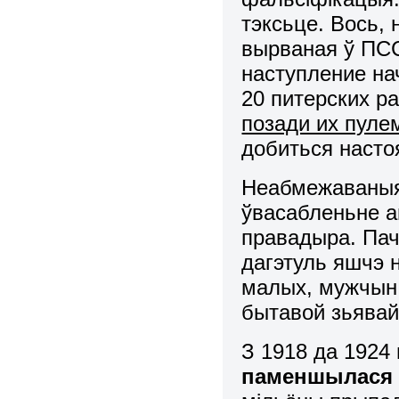
тэксьце. Вось, 
вырваная ў ПСС,
наступление на
20 питерских р
позади их пуле
добиться насто
Неабмежаваныя
ўвасабленьне а
правадыра. Пача
дагэтуль яшчэ н
малых, мужчын 
бытавой зьявай,
З 1918 да 1924 
паменшылася н