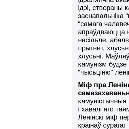
ідэі, створаны 
заснавальніка “
“самага чалаве
апраўдваюцца ня
насільле, абал
прыгнёт, хлусьн
хлусьні. Маўляў
камунізм будзе
“чысьціню” лені
Міф пра Ленін
самазахаваньн
камуністычныя 
і хавалі яго тая
Ленінскі міф п
краінаў сурагат