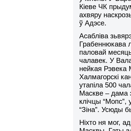
Кіеве ЧК прыду
ахвяру наскроз
ў Адэсе.
Асабліва зьвяр
Грабеннюкава л
паловай месяцы
чалавек. У Вала
нейкая Рэвека 
Халмагорскі ка
утапіла 500 чал
Маскве – дама 
клічцы “Мопс”, 
“Зіна”. Усюды б
Ніхто ня мог, а
Масквы. Гэты ад