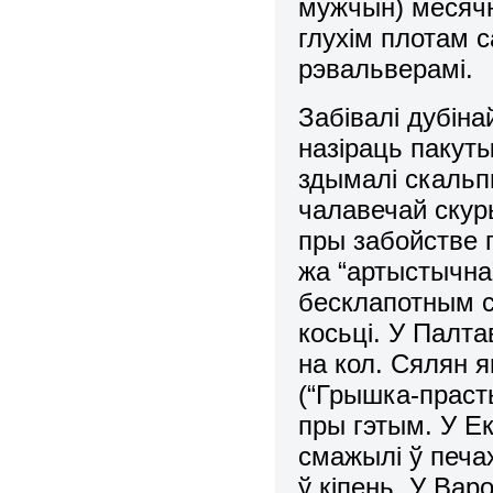
мужчын) месячн
глухім плотам с
рэвальверамі.
Забівалі дубіна
назіраць пакуты
здымалі скальпы,
чалавечай скур
пры забойстве 
жа “артыстычна
бесклапотным 
косьці. У Палта
на кол. Сялян я
(“Грышка-праст
пры гэтым. У Е
смажылі ў печа
ў кіпень. У Вар