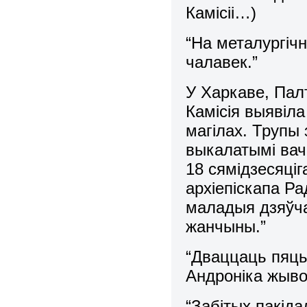
Камісіі…)
“На металургічн
чалавек.”
У Харкаве, Палт
Камісія выявіл
магілах. Трупы 
выкалатымі вача
18 сямідзесяціг
архіепіскапа Ра
маладыя дзяўча
жанчыны.”
“Дваццаць пяць 
Андроніка жывог
“Забітых пакіда