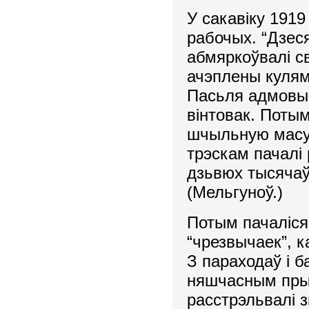
У сакавіку 1919
рабочых. “Дзес
абмяркоўвалі с
ачэплены кулям
Пасьля адмовы 
вінтовак. Поты
шчыльную масу 
трэскам пачал
дзьвюх тысячаў
(Мельгуноў.)
Потым пачаліся
“чрезвычаек”, к
З параходаў і б
няшчасным прыв
расстрэльвалі 