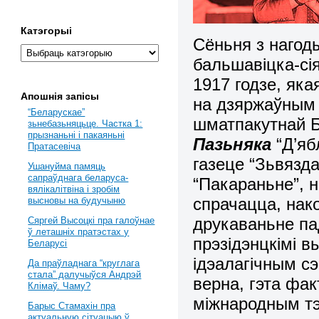
Катэгорыі
Сёньня з нагоды
бальшавіцка-сія
1917 годзе, як
Апошнія запісы
на дзяржаўным 
“Беларускае”
шматпакутнай Б
зьнебазьняцьце. Частка 1:
прызнаньні і пакаяньні
Пазьняка
“Д’я
Пратасевіча
газеце “Зьвязда
Ушануйма памяць
сапраўднага беларуса-
“Пакараньне”, 
вялікалітвіна і зробім
спрачацца, нак
высновы на будучыню
друкаваньне па
Сяргей Высоцкі пра галоўнае
ў леташніх пратэстах у
прэзідэнцкімі в
Беларусі
ідэалагічным сэ
Да праўладнага “круглага
стала” далучыўся Андрэй
верна, гэта фак
Клімаў. Чаму?
міжнародным тэ
Барыс Стамахін пра
актуальную сітуацыю ў