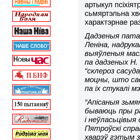
артыкул псіхіят
сьмяртэльна хво
характэрнае ра
Дадзеныя пата
Леніна, надрук
выяўленыя масі
па дадзеных Н.
“склероз сасуда
моцны, што сас
па іх стукалі м
“Апісаныя зьмя
бываюць пры р
і неўласьцівыя
Пятроўскі справ
хварэў гэтым з