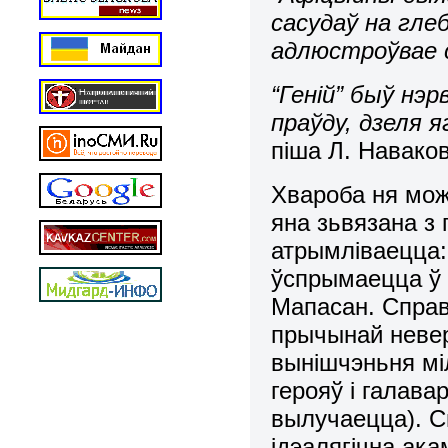
сасудаў на глеб
адлюстроўвае 
“Геній” быў нэр
праўду, дзеля 
піша Л. Наваков
Хвароба ня мож
яна зьвязана з 
атрымліваецца:
ўспрымаецца ў 
Мапасан. Справа
прычынай невер
вынішчэньня мі
герояў і галавар
вылучаецца). Сп
ідэалягічна ака