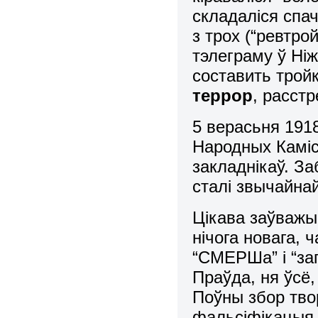
складаліся спач
з трох (“ревтро
тэлеграму ў Ніж
составить трой
террор
, расстр
5 верасьня 191
Народных Каміс
закладнікаў. З
сталі звычайна
Цікава заўважы
нічога новага, ч
“СМЕРШа” і “заг
Праўда, ня ўсё
Поўны збор твор
фальсіфікацыя.