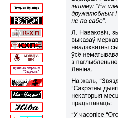
іншаму: “Ён шм
дружалюбным і 
не па сабе”.
Л. Наваковіч, 
выказаў меркав
неадэкватны сь
ўсё нематывава
з паглыбленьне
Леніна.
На жаль, “Звязд
“Сакрэтны дыяг
некаторыя месц
працытаваць:
“У часопісе “О