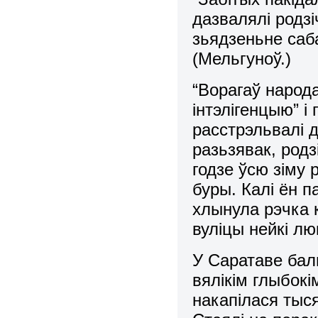
дазвалялі родзі
зьядзеньне сабак
(Мельгуноў.)
“Ворагаў народа
інтэлігенцыю” і 
расстрэльвалі д
разьзявак, родз
годзе ўсю зіму 
буры. Калі ён п
хлынула рэчка к
вуліцы нейкі л
У Саратаве баль
вялікім глыбокі
накапілася тыс