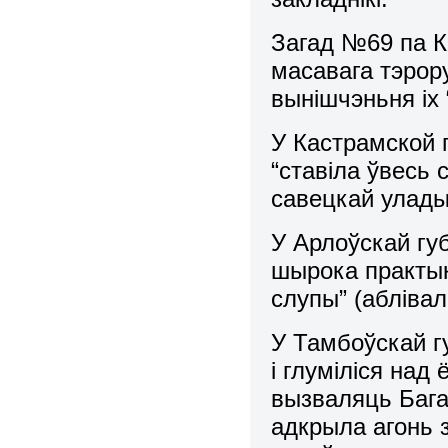
Загад №69 па К
масавага тэрор
вынішчэньня іх 
У Кастрамской 
“ставіла ўвесь 
савецкай улад
У Арлоўскай гу
шырока практык
слупы” (аблівал
У Тамбоўскай гу
і глуміліся над 
вызваляць Багар
адкрыла агонь з