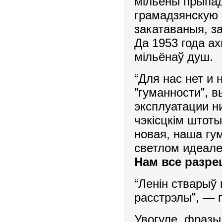
мільёны прыпад
грамадзянскую 
закатаваныя, з
Да 1953 года ах
мільёнаў душ.
“Для нас нет и
”гуманности”, 
эксплуатации ни
чэкісцкім штот
новая, наша гу
светлом идеале
Нам все разр
“Ленін стварыў 
расстрэлы”, — п
Увогуле, фразы