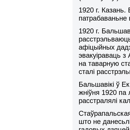
1920 г. Казань.
патрабаваньне в
1920 г. Бальшав
расстрэльваюц
афіцыйных дадз
эвакуіраваць з 
на таварную ста
сталі расстрэль
Бальшавікі ў Е
жніўня 1920 па 
расстралялі кал
Стаўрапальская
што не данесьл
гадовых дзяцей