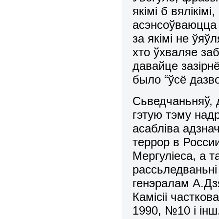
якімі б вялікім
асэнсоўваюцца 
за якімі не ўяў
хто ўхваляе за
давайце зазірнё
было “ўсё дазв
Сьведчаньняў, д
гэтую тэму над
асабліва адзна
террор в России
Мергуліеса, а т
рассьледваньні
генэралам А.Дз
Камісіі частков
1990, №10 і інш.