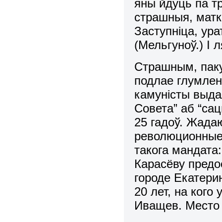
яны йдуць па т
страшныя, матк
Заступніца, ур
(Мельгуноў.) І л
Страшным, паку
подлае глумлен
камуністы выдал
Совета” аб “сац
25 гадоў. Жада
революционные
такога мандата
Карасёву предо
городе Екатери
20 лет, на кого
Иващев. Место 