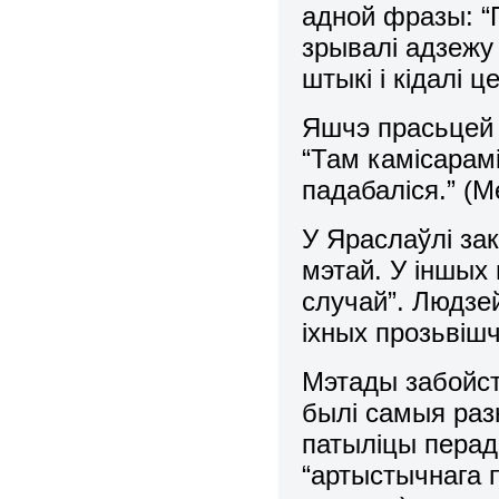
адной фразы: “
зрывалі адзежу 
штыкі і кідалі ц
Яшчэ прасьцей 
“Там камісарамі
падабаліся.” (М
У Яраслаўлі за
мэтай. У іншых
случай”. Людзе
іхных прозьвішча
Мэтады забойств
былі самыя раз
патыліцы перад
“артыстычнага 