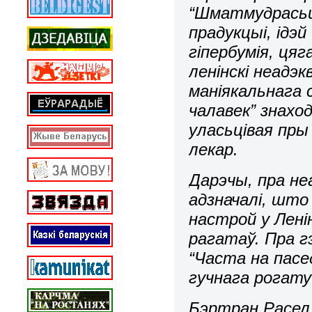
“Шматмудрасьц
прадукцыі, ідэй
гіпербумія, цяг
ленінскі неадэ
маніякальнага 
чалавек” знахо
уласьцівая пры
лекар.
Дарэчы, пра не
адзначалі, што
настрой у Лен
рагатаў. Пра г
“Часта на пасе
гучнага рогату
Бэртран Расел 