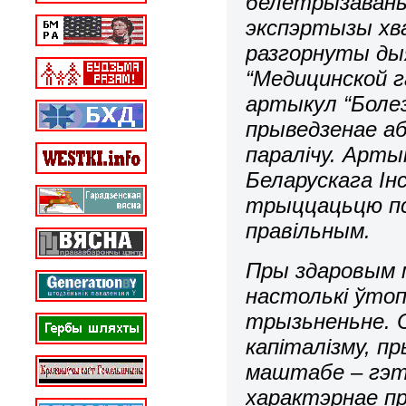
белетрызаваны
экспэртызы хва
разгорнуты дыя
“Медицинской г
артыкул “Болез
прыведзенае аб
паралічу. Арты
Беларускага І
трыццацьцю пс
правільным.
Пры здаровым м
настолькі ўтоп
трызьненьне. 
капіталізму, п
маштабе – гэта
характэрнае пр