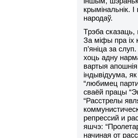
іншым, шэраньк
крымінальнік. І
народаў.
Трэба сказаць, 
За міфы пра іх
п’яніца за слуп
хоць адну нарм
вартыя апошнія 
індывідуума, я
“любимец парти
сваёй працы “Эк
“Расстрелы явл
коммунистическ
репрессий и ра
яшчэ: “Пролета
начиная от рас