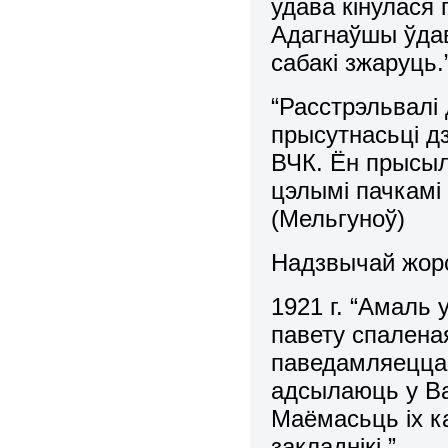
удава кінулася 
Адагнаўшы ўдав
сабакі зжаруць.
“Расстрэльвалі 
прысутнасьці д
ВЧК. Ён прысыла
цэлымі пачкамі 
(Мельгуноў)
Надзвычай жорс
1921 г. “Амаль
павету спалена
паведамляецца
адсылаюць у Ва
Маёмасьць іх к
закладнікі.”