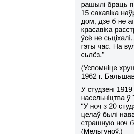
рашылі браць п
15 сакавіка наў
дом, дзе б не а
красавіка расст
ўсё не сьціхал
гэты час. На ву
сьлёз.”
(Успомніце хру
1962 г. Бальшав
У студзені 191
насельніцтва ў
“У ноч з 20 ст
целаў былі нав
страшную ноч б
(Мельгуноў.)