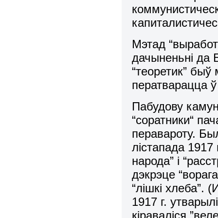
коммунистическ
капиталистичес
Мэтад “выработ
дачыненьні да 
“теоретик” быў 
ператварацца ў
Пабудову камун
“соратники“ пач
перавароту. Бы
лістапада 1917 
народа” і “рас
дэкрэце “вораг
“лішкі хлеба”. 
1917 г. утвары
кіраваліся ”ве