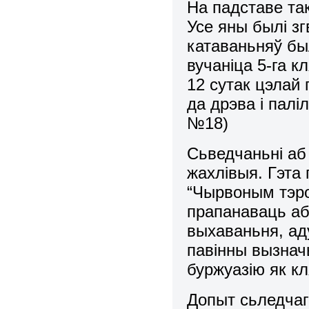
На падставе та
Усе яны былі з
катаваньняў был
вучаніца 5-га к
12 сутак цэлай
да дрэва і палі
№18)
Сьведчаньні аб 
жахлівыя. Гэта 
“Чырвоным тэро
прапанаваць аб
выхаваньня, аду
павінны вызнач
буржуазію як кл
Допыт сьледчаг