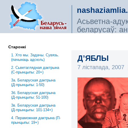
nashaziamlia
Асьветна-аду
беларусаў: ана
сьветагляды, і
Старонкі
1. Хто мы. Задачы. Сувязь.
Д’ЯБЛЫ
(пачынаць адсюль)
7 лістапада, 2007
2. Сьветаглядная дактрына
(С-прынцыпы: 20+)
3a. Беларуская дактрына
(Д-прынцыпы: 1-50)
3б. Беларуская дактрына
(Д-прынцыпы: 51-100)
3в. Беларуская дактрына
(Д-прынцыпы: 101-134+)
4. Пераможная дактрына (П-
прынцыпы: 19+)