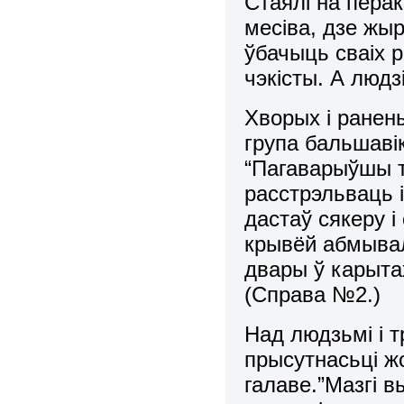
Стаялі на перак
месіва, дзе жыр
ўбачыць сваіх р
чэкісты. А людзі
Хворых і ранен
група бальшавік
“Пагаварыўшы т
расстрэльваць 
дастаў сякеру 
крывёй абмывалі
двары ў карыта
(Справа №2.)
Над людзьмі і т
прысутнасьці ж
галаве.”Мазгі вы