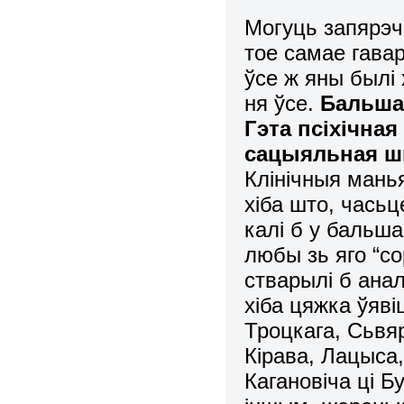
Могуць запярэчы
тое самае гава
ўсе ж яны былі 
ня ўсе.
Бальшав
Гэта псіхічная
сацыяльная шы
Клінічныя манья
хіба што, часьц
калі б у бальша
любы зь яго “с
стварылі б ана
хіба цяжка ўяві
Троцкага, Сьвя
Кірава, Лацыса
Кагановіча ці Б