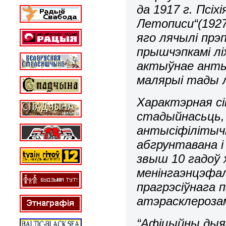
да 1917 г. Псіх
Летописи“(1927
яго лячылі прэп
прышчэпкамі ліх
актыўнае анты
малярыі тады л
Характэрная сі
стадыйнасьць, 
антысіфілітычн
абгрунтавана і
звыш 10 гадоў 
менінгаэнцэфал
прагрэсіўнага 
атэрасклерозам
“Афіцыйны дыя