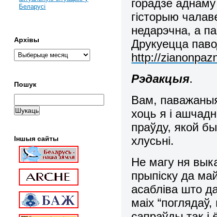
горадзе аднаму 
Беларусі
гісторыю чалав
недарэчна, а п
Архівы
Друкуецца пав
http://zianonpazn
Рэдакцыя
.
Пошук
Вам, паважаныя
хоць я і ашчадн
праўду, якой бы
хлусьні.
Іншыя сайты
Не магу ня вык
прыпіску да май
асабліва што д
маіх “поглядаў,
сапраўды так і