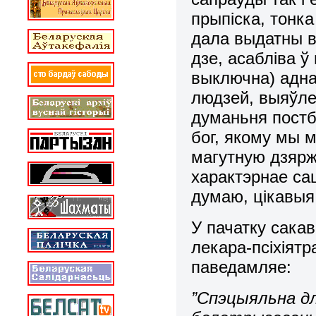
прыпіска, тонк
дала выдатны в
дзе, асабліва 
выключна) адна
людзей, выяўл
думаньня постб
бог, якому мы 
магутную дзяржа
характэрнае са
думаю, цікавыя
У пачатку сакав
лекара-псіхіятр
паведамляе:
”Спэцыяльна дл