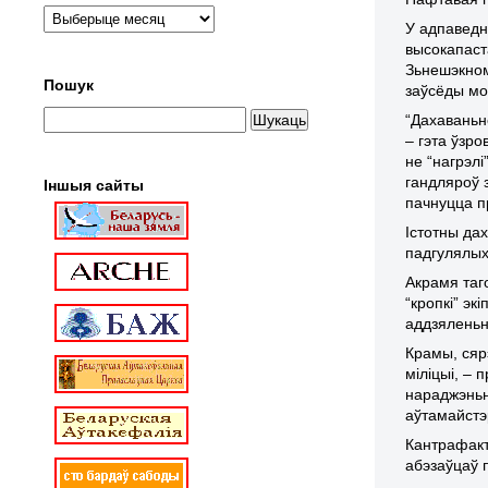
У адпаведн
высокапаст
Зьнешэкном
Пошук
заўсёды мо
“Дахаваньн
– гэта ўзро
не “нагрэлі
гандляроў 
Іншыя сайты
пачнуцца 
Істотны да
падгулялых
Акрамя таг
“кропкі” э
аддзяленьня
Крамы, сяр
міліцыі, – 
нараджэньн
аўтамайстэр
Кантрафактн
абэзаўцаў 