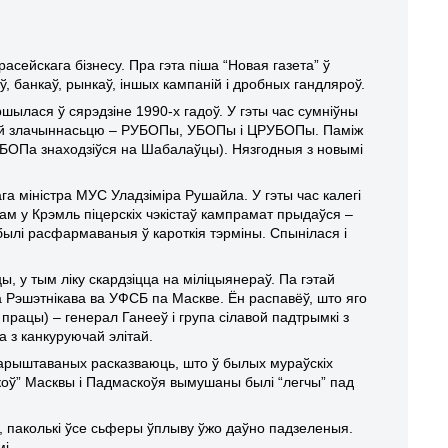
сейскага бізнесу. Пра гэта піша “Новая газета” ў
, банкаў, рынкаў, іншых кампаній і дробных гандляроў.
ршылася ў сярэдзіне 1990-х гадоў. У гэты час сумніўны
ванай злачыннасьцю – РУБОПы, УБОПы і ЦРУБОПы. Паміж
УБОПа знаходзіўся на Шабалаўцы). Нязгодныя з новымі
га міністра МУС Уладзіміра Рушайла. У гэты час калегі
дам у Крэмль піцерскіх чэкістаў кампрамат прыдаўся –
былі расфармаваныя ў кароткія тэрміны. Спынілася і
ы, у тым ліку скардзіцца на міліцыянераў. Па гэтай
іма Рэшэтнікава ва УФСБ па Маскве. Ён распавёў, што яго
рацы) – генерал Ганееў і група сілавой падтрымкі з
а з канкуруючай элітай.
ія арыштаваных расказваюць, што ў былых мураўскіх
коў” Масквы і Падмаскоўя вымушаны былі “легчы” пад
а, паколькі ўсе сьферы ўплыву ўжо даўно падзеленыя.
і.