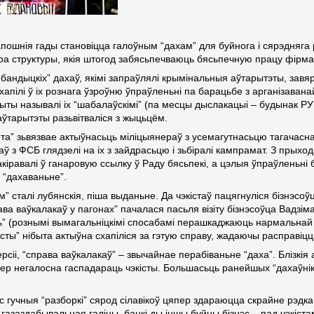
пошнія гады становіцца галоўным “дахам” для буйнога і сярэдняга ра
ра структуры, якія штогод забясьпечваюць бясьпечную працу фірмаў
“бандыцкіх” дахаў, якімі запраўлялі крымінальныя аўтарытэты, завя
ахапілі ў іх рознага ўзроўню ўпраўленьні па барацьбе з арганіза
ыты называлі іх “шабалаўскімі” (па месцы дыслакацыі – будынак Р
аўтарытэты разьвітваліся з жыцьцём.
ета” зьвязвае актыўнасьць міліцыянераў з усемагутнасьцю тагачасна
ў з ФСБ глядзелі на іх з зайдрасьцю і зьбіралі кампрамат. З прыхо
кіравалі ў ганаровую ссылку ў Раду бясьпекі, а цэлыя ўпраўленьні 
е “дахаваньне”.
” сталі лубянскія, піша выданьне. Да чэкістаў пацягнуліся бізнэсоўц
рава ваўкалакаў у пагонах” пачалася пасьля візіту бізнэсоўца Вадз
” (рознымі вымагальніцкімі спосабамі перашкаджаюць нармальнай п
сты” нібыта актыўна схапіліся за гэтую справу, жадаючы расправіцц
ерсіі, “справа ваўкалакаў” – звычайнае перабіваньне “даха”. Блізк
ер негалосна гаспадараць чэкісты. Большасьць ранейшых “дахаўні
ас гучныя “разборкі” сярод сілавікоў цяпер здараюцца скрайне рэдк
газаздабывальная галіны, банкі ды іншы буйны бізнэс – пад чэкістам