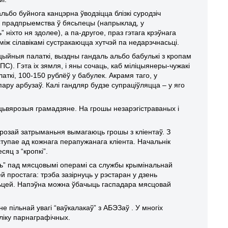
ьбо буйнога канцэрна ўводзіцца блізкі суродзіч
е, прадпрыемства ў бясьпецы (напрыклад, у
іхто ня здолее), а па-другое, праз гэтага крэўнага
ж сілавікамі сустракаюцца хутчэй па недарэчнасьці.
цыйныя палаткі, выздны гандаль альбо бабулькі з кропам
С). Гэта іх зямля, і яны сочаць, каб міліцыянеры-чужакі
аткі, 100-150 рублёў у бабулек. Акрамя таго, у
ару арбузаў. Калі гандляр будзе супраціўляцца – у яго
цьвярозыя грамадзяне. На грошы незарэгістраваных і
агрозай затрыманьня вымагаюць грошы з кліентаў. З
ступае ад кожнага перапужанага кліента. Начальнік
яц з “кропкі”.
ць” пад мясцовымі операмі са службы крымінальнай
й простага: трэба зазірнуць у рэстаран у дзень
сьцей. Напэўна можна ўбачыць гаспадара мясцовай
е пільнай увагі “ваўкалакаў” з АБЭЗаў . У многіх
ліку парнаграфічных.