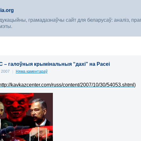
ia.org
укацыйны, грамадазнаўчы сайт для беларусаў: аналіз, прагноз
мэты.
С – галоўныя крымінальныя “дахі” на Расеі
, 2007
|
Няма каментараў
http://kavkazcenter.com/russ/content/2007/10/30/54053.shtml
)