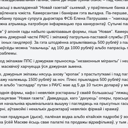
асьці з выкладзенай “Новай газетай” сьхемай, у праўленьне банка ал
аўленага чэкіста. Камерсантам і банкірам гэта выгадна. Па-перша
банку працуе супруга дырэктара ФСБ Елена Патрушава – “наехаць” н
жна атрымаць патрэбную інфармацыю пра канкурэнтаў. Сутычкі памі
е” ў апонія гады набыло цывілізаваыя формы, піша “Новая”. Камер
вень дэжурнай часткі РАУС і экіпажаў патрульна-паставой службы (ПП
” іхных гандляроў. За гэта штодзённа атрымліваюць 500 рублёў з пал
заўсёды можна “пазычыць” ад 100 да 1000 рублёў альбо папрасіць п
праблемы.
ход экіпажам ППС і дэжуркам прыносяць “незаконныя мігранты” і не
 масквічоў харчуецца ўся дэжурная зьмена.
о, дэжурныя экіпажы нясуць ахову “кропак” з прастытуткамі і пад п
кіпажу належыць 1500 рублёў за ноч. Плюс прыкладна 500 рублёў па
 альбо “гаспадар” путан з РАУС мае ад 5 да 10 тысяч долараў у мес
эднія фірмы, кафэ і невялікія рэстараны ў сваёй большасьці “ляжа
працягвае “Новая газета”. Даведацца, каго “дахуюць” оперы, прасьце
я начальніка крымінальнага вышуку і паглядзець на прысутных га
ні, аўтамойкі і некалькіх дырэктараў невялікіх фірмай і крамаў.
ая прадукцыя (дыскі), палёная водка альбо кітайскія падробкі ў зон
па ўсёй Маскве ёсьць свае палаткі па продажы відэафільмаў, у тым 