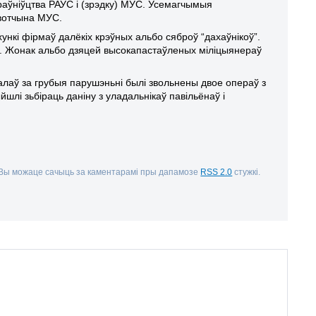
раўніўцтва РАУС і (зрэдку) МУС. Усемагчымыя
 вотчына МУС.
нкі фірмаў далёкіх крэўных альбо сяброў “дахаўнікоў”.
і. Жонак альбо дзяцей высокапастаўленых міліцыянераў
алаў за грубыя парушэньні былі звольнены двое операў з
шлі зьбіраць даніну з уладальнікаў павільёнаў і
 Вы можаце сачыць за каментарамі пры дапамозе
RSS 2.0
стужкі.