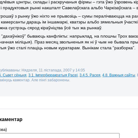
длёвыя цэнтры, склады і раскручаныя фірмы – гэта ўжо ўзровень кі
 і прадуктовыя рынкі накшталт Савелаўскага альбо Чаркізаўскага –
рошаў з рынку ўжо ніхто не прывозіць – сумы пералічваюцца на раху
 камерсанты дараць ім іншамаркі, кватэры альбо зямельныя ўчастк
жна сустрэць сярод кіраўніцтва ўсё тых жа рынкаў.
х “дахаўнікоў” бываюць канфлікты: напрыклад, на плошчы Трох вакз
начная міліцыя). Праз месяц звольненыя як ні ў чым не бывала прый
 тыя ўжо сталі плаціць новым куратарам. Вынікам стала “разборка”.
публікаваны: Нядзеля, 11 лістапада, 2007 у 14:05
6. Сьвет сёньня
,
3.1. Імпербюракратыя Расеі
,
3.4.5. Расея
,
4.8. Важныя сайты
.
кінуць каментар. Але пінгі забаронены.
 каментар
ова)