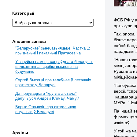
Катэгорыі
ФСБ РФ у а
артыкуле п
Так, эпоха 
бізнэс пер
Апошнія запісы
сабой банд
“Беларускае” зьнебазьняцьце. Частка 1:
парадкамі 
прызнаньні і пакаяньні Пратасевіча
“Новая газ
Ушануйма памяць сапраўднага беларуса-
міліцыянера
вялікалітвіна і зробім высновы на
Рушайла на
будучыню
міліцэйска
Сяргей Высоцкі пра галоўнае ў леташніх
пратэстах у Беларусі
“Галоўдахам
версіі, “сп
Да праўладнага “круглага стала”
“кашмараць
далучыўся Андрэй Клімаў. Чаму?
МУРа. “Чэкі
Барыс Стамахін пра актуальную
Па іншай в
сітуацыю ў Беларусі
фірмах цяп
чэкістаў.
У той жа ч
Архівы
Нафтавая і 