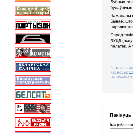
Буйныя ган
будаўнічыя
Чамаданы г
Бывае, што
нярэдка мо
Сярод такі
ЛУВД (чыгу
палатак. А
Гэты запіс а
Катэгорыі:
1.
Вы можаце па
Пакінуць
Імя (абавязк