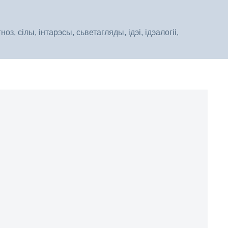
, сілы, інтарэсы, сьветагляды, ідэі, ідэалогіі,