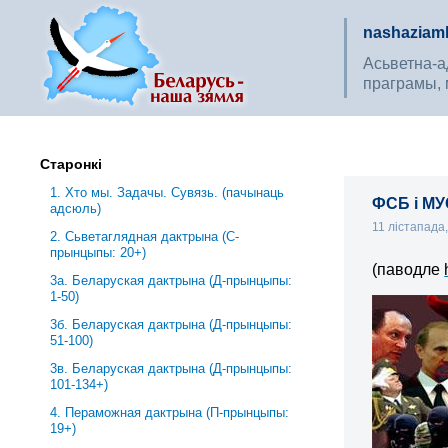
nashaziaml
Асьветна-ад
праграмы, 
Старонкі
1. Хто мы. Задачы. Сувязь. (пачынаць
ФСБ і МУ
адсюль)
11 лістапада
2. Сьветаглядная дактрына (С-
прынцыпы: 20+)
(паводле
3a. Беларуская дактрына (Д-прынцыпы:
1-50)
3б. Беларуская дактрына (Д-прынцыпы:
51-100)
3в. Беларуская дактрына (Д-прынцыпы:
101-134+)
4. Пераможная дактрына (П-прынцыпы:
19+)