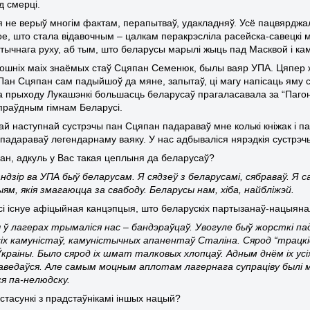
д смерці.
я не верыў многім фактам, перапытваў, удакладняў. Усё пацвярджа
тое, што стала відавочным – цалкам перакрэсліла расейска-савецкі 
тычнага руху, аб тым, што беларусы марылі жыць пад Масквой і кам
ошніх маіх знаёмых стаў Сцяпан Семенюк, былы ваяр УПА. Цяпер 
Пан Сцяпан сам падыйшоў да мяне, запытаў, ці магу напісаць яму 
а прыходу Лукашэнкі большасць беларусаў прагаласавала за “Пагоню” 
праўдным гімнам Беларусі.
ай наступнай сустрэчы пан Сцяпан падараваў мне колькі кніжак і па
 падараваў легендарнаму ваяку. У нас адбываліся нярэдкія сустрэчы
ан, адкуль у Вас такая цеплыня да беларусаў?
ндзір ва УПА быў беларусам. Я сядзеў з беларусамі, сябраваў. Я с
ям, якія змагаюцца за свабоду. Беларусы нам, хіба, найбліжэй.
сі існуе афіцыйная канцэпцыя, што беларускіх партызанаў-нацыян
 ў лагерах трымаліся нас – бандэраўцаў. Увогуле быў жорсткі пад
ўсіх камуністаў, камуністычных апанентаў Сталіна. Сярод “трацк
Ўкраіны. Было сярод іх шмат талковых хлопцаў. Адным днём іх усіх с
даведаўся. Але самым моцным аплотам лагернага супраціву былі 
ся па-нелюдску.
 стасункі з прадстаўнікамі іншых нацый?