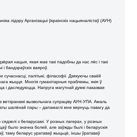
іка лідэру Арганізацыі ўкраінскіх нацыяналістаў (АУН)
дзёрая нацыя, якая мае такі падобны да нас лёс і такі
і і бандэраўскіх ваяроў.
 сучаснасці, палітыкі, філасофіі. Дзякуючы сваёй
нага жыцця. Многія гуманітарныя праблемы, якія ў
ца і даследуюцца. Напруга магутнай думкі паказвае
 з ветэранамі вызвольнага супраціву АУН-УПА. Амаль
латы шалёнай пары – дапамаглі мне вярнуць павагу да
 сядзелі з беларусамі. У розных лагерах, у розных
нцаў было значна болей, але заўжды былі і беларускія
аў, таму беларус уратаваў жыцьцё, іншы ўратаваў