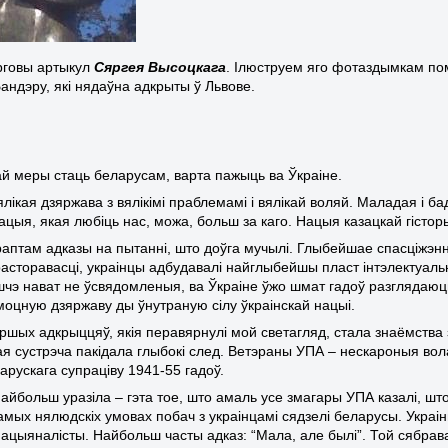
говы артыкул
Сяргея Высоцкага
. Ілюструем яго фотаздымкам помн
андэру, які нядаўна адкрыты ў Львове.
ай меры стаць беларусам, варта пажыць ва Ўкраіне.
ялікая дзяржава з вялікімі праблемамі і вялікай воляй. Маладая і ба
цыя, якая любіць нас, можа, больш за каго. Нацыя казацкай гісторы
раптам адказы на пытанні, што доўга мучылі. Глыбейшае спасціжэнне
расторавасці, украінцы адбудавалі найглыбейшы пласт інтэлектуаль
шчэ нават не ўсвядомленыя, ва Ўкраіне ўжо шмат гадоў разглядаюц
 моцную дзяржаву ды ўнутраную сілу ўкраінскай нацыі.
ршых адкрыццяў, якія перавярнулі мой светагляд, стала знаёмства
ая сустрэча пакідала глыбокі след. Ветэраны УПА – нескароныя во
арускага супраціву 1941-55 гадоў.
айбольш уразіла – гэта тое, што амаль усе змагары УПА казалі, што
самых нялюдскіх умовах побач з украінцамі сядзелі беларусы. Украі
ацыяналісты. Найбольш часты адказ: “Мала, але былі”. Той сябрав