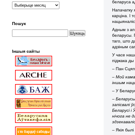
беларуса а
Напачатку 
карціна. І 
нацыяналіс
Пошук
Адным з ап
беларусы. 
таго, што д
адзіным са
Іншыя сайты
У часе наш
піджака ды
– Пан Сцяп
– Мой кама
іншым нацы
– У Белару
– Беларусы
запісвалі 
Беларусі і 
нічога не 
здзекавалі
– Якія былі