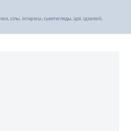
, сілы, інтарэсы, сьветагляды, ідэі, ідэалогіі,