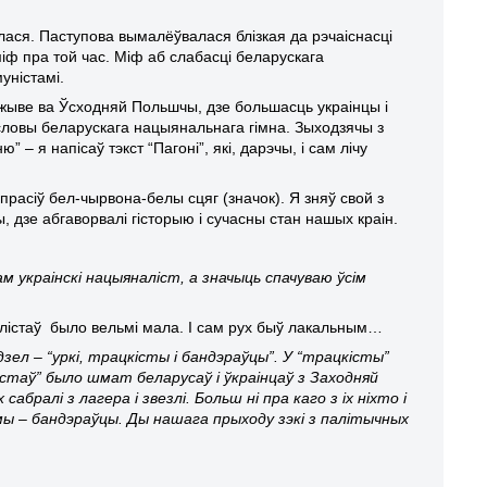
лася. Паступова вымалёўвалася блізкая да рэчаіснасці
міф пра той час. Міф аб слабасці беларускага
уністамі.
жыве ва Ўсходняй Польшчы, дзе большасць украінцы і
словы беларускага нацыянальнага гімна. Зыходзячы з
– я напісаў тэкст “Пагоні”, які, дарэчы, і сам лічу
прасіў бел-чырвона-белы сцяг (значок). Я зняў свой з
, дзе абгаворвалі гісторыю і сучасны стан нашых краін.
ам украінскі нацыяналіст, а значыць спачуваю ўсім
алістаў было вельмі мала. І сам рух быў лакальным…
зел – “уркі, трацкісты і бандэраўцы”. У “трацкісты”
істаў” было шмат беларусаў і ўкраінцаў з Заходняй
абралі з лагера і звезлі. Больш ні пра каго з іх ніхто і
мы – бандэраўцы. Ды нашага прыходу зэкі з палітычных