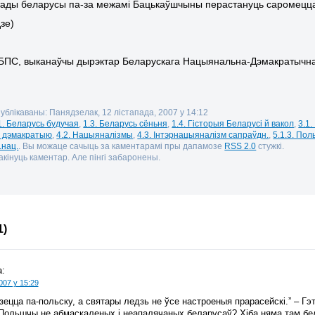
тады беларусы па-за межамі Бацькаўшчыны перастануць саромецца
зе)
,
ПС, выканаўчы дырэктар Беларускага Нацыянальна-Дэмакратычнаг
публікаваны: Панядзелак, 12 лістапада, 2007 у 14:12
1. Беларусь будучая
,
1.3. Беларусь сёньня
,
1.4. Гісторыя Беларусі й вакол
,
3.1
а дэмакратыю
,
4.2. Нацыяналізмы
,
4.3. Інтэрнацыяналізм сапраўдн.
,
5.1.3. По
.нац.
. Вы можаце сачыць за каментарамі пры дапамозе
RSS 2.0
стужкі.
кінуць каментар. Але пінгі забаронены.
1)
:
007 у 15:29
ецца па-польску, а святары ледзь не ўсе настроеныя прарасейскі.” – Гэ
 Польшчы не абмаскаленых і неапалячаных беларусаў? Хіба няма там бела