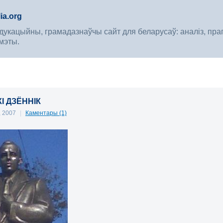
ia.org
укацыйны, грамадазнаўчы сайт для беларусаў: аналіз, прагноз
мэты.
І ДЗЁННІК
, 2007
|
Каментары (1)