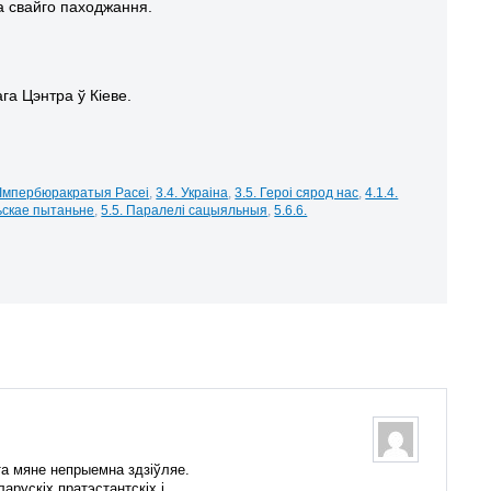
 свайго паходжання.
а Цэнтра ў Кіеве.
. Імпербюракратыя Расеі
,
3.4. Украіна
,
3.5. Героі сярод нас
,
4.1.4.
льскае пытаньне
,
5.5. Паралелі сацыяльныя
,
5.6.6.
та мяне непрыемна здзіўляе.
рускіх пратэстантскіх і