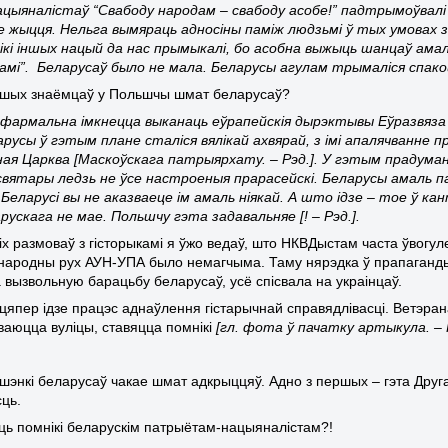
ацыяналістаў “Свабоду народам – свабоду асобе!” падтрымоўвалі 
 жыцця. Нельга вымяраць адносіны паміж людзьмі ў тых умовах з п
кі іншых нацый да нас прымыкалі, бо асобна выжыць шанцаў амал
амі”. Беларусаў было не мала. Беларусы агулам трымаліся спакой
шых знаёмцаў у Польшчы шмат беларусаў?
фармальна імкнецца выканаць еўрапейскія дырэктывы Еўразвяза 
арусы ў гэтым плане сталіся вялікай ахвярай, з імі апалячванне
ная Царква
[
Маскоўскага патрыярхату. – Рэд.]. У гэтым прадумана
 святары ледзь не ўсе настроеныя прарасейскі. Беларусы амаль п
 Беларусі вы не аказваеце ім амаль ніякай. А што ідзе – тое ў к
арускага не мае. Польшчу гэта задавальняе [! – Рэд.].
іх размоваў з гісторыкамі я ўжо ведаў, што НКВДыстам часта ўвогу
народны рух АУН-УПА было немагчыма. Таму нярэдка ў прапаганды
 вызвольную барацьбу беларусаў, усё спісвала на украінцаў.
 цяпер ідзе працэс аднаўлення гістарычнай справядлівасці. Ветэра
ваюцца вуліцы, ставяцца помнікі
[гл. фота ў пачатку артыкула. – 
шэнкі беларусаў чакае шмат адкрыццяў. Адно з першых – гэта Друга
ць.
уць помнікі беларускім патрыётам-нацыяналістам?!