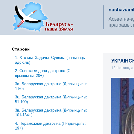
nashaziaml
Асьветна-ад
праграмы, 
Старонкі
1. Хто мы. Задачы. Сувязь. (пачынаць
УКРАІНСК
адсюль)
12 лістапада
2. Сьветаглядная дактрына (С-
прынцыпы: 20+)
3a. Беларуская дактрына (Д-прынцыпы:
1-50)
3б. Беларуская дактрына (Д-прынцыпы:
51-100)
3в. Беларуская дактрына (Д-прынцыпы:
101-134+)
4. Пераможная дактрына (П-прынцыпы:
19+)