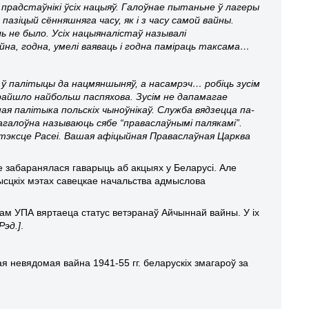
прадстаўнікі ўсіх нацыяў. Галоўнае пытаньне ў лагеры
азіцый сённяшняга часу, як і з часу самой вайны.
ь не было. Усіх нацыяналістаў называлі
на, годна, умелі ваяваць і годна паміраць таксама…
ў палітыцы да нацмяншыняў, а насамрэч… робіць зусім
 прайшло найбольш паспяхова. Зусім не дапамагае
я палітыка польскіх чыноўнікаў. Служба вядзецца па-
агалоўна называюць сябе “праваслаўнымі палякамі”.
антэксце Расеі. Вашая афіцыйная Праваслаўная Царква
ле забаранялася гаварыць аб акцыях у Беларусі. Але
сцкіх мэтах савецкае начальства адмыслова
нам УПА вяртаеца статус ветэранаў Айчыннай вайны. У іх
Рэд.]
.
я невядомая вайна 1941-55 гг. беларускіх змагароў за