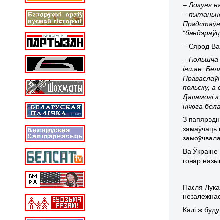
– Лозунг н
– пытаньне
Прадстаўні
“бандэраўц
– Сярод
Ва
– Польшча 
іншае. Бел
Праваслаў
польску, а
Дапамогі з
нічога бел
З папярэдн
замаўчаць 
замоўчвала
Ва Ўкраіне
гонар назы
Пасля Лука
незалежнас
Калі ж буд