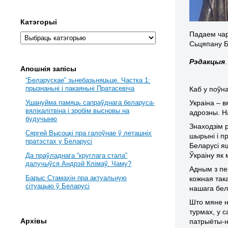
Катэгорыі
Падаем чар
Сьцяпану Б
Рэдакцыя
.
Апошнія запісы
“Беларускае” зьнебазьняцьце. Частка 1:
прызнаньні і пакаяньні Пратасевіча
Каб у поўн
Украіна – в
Ушануйма памяць сапраўднага беларуса-
вялікалітвіна і зробім высновы на
адрозны. На
будучыню
Знаходзім 
Сяргей Высоцкі пра галоўнае ў леташніх
шырыні і п
пратэстах у Беларусі
Беларусі я
Ўкраіну як
Да праўладнага “круглага стала”
далучыўся Андрэй Клімаў. Чаму?
Адным з пе
Барыс Стамахін пра актуальную
кожная так
сітуацыю ў Беларусі
нашага бел
Што мяне н
турмах, у 
Архівы
патрыёты-н