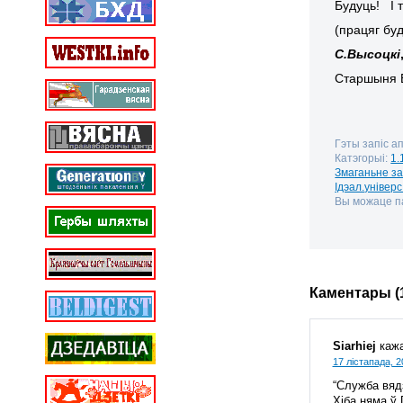
Будуць! І 
(працяг буд
С.Высоцкі
Старшыня Б
Гэты запіс а
Катэгорыі:
1.
Змаганьне з
Ідэал.універс
Вы можаце па
Каментары (
Siarhiej
кажа
17 лістапада, 2
“Служба вядз
Хіба няма ў