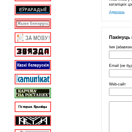
каталіцкіх ц
Адказаць
Пакінуць
Імя (абавязк
Email (не бу
Web-cайт