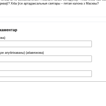
эркваў? Хіба ўсе артадаксальныя святары – пятая калона з Масквы?
 каментар
ова)
дзе апублікаваны) (абавязкова)