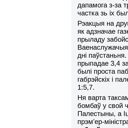
дапамога з-за т
частка зь іх бы
Рэакцыя на дру
як адзначае га
прыладу забойст
Ваенаслужачыя
дні паўстаньня.
прыпадае 3,4 з
былі проста паб
габрэйскіх і п
1:5,7.
Ня варта такса
бомбаў у свой 
Палестыны, а Іц
прэм’ер-міністра