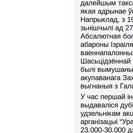
далейшым такса
якая адрынае ўс
Напрыклад, з 19
зьнішчылі ад 2
Абсалютная бол
абароны Ізраіля
ваеннапалонных 
Шасьцідзённай 
былі вымушаныя
акупаванага Зах
выгнаныя з Гал
У час першай 
выдаваліся дубі
удзельнікам ак
арганізацыі “Ур
23.000-30.000 