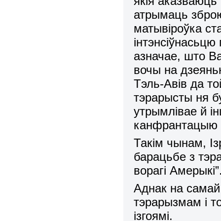
якія аказваюць
атрымаць зброю
матывіроўка ст
інтэнсіўнасьцю
азначае, што В
вочы на дзеяньн
Тэль-Авів да то
тэрарысты ня б
утрымлівае й і
канфрантацыю з 
Такім чынам, Із
барацьбе з тэра
ворагі Амерыкі”
Аднак на самай 
тэрарызмам і т
ізгоямі.