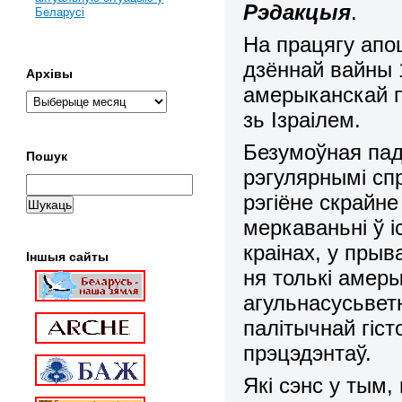
Рэдакцыя
.
Беларусі
На працягу апош
дзённай вайны 
Архівы
амерыканскай па
зь Ізраілем.
Безумоўная пад
Пошук
рэгулярнымі сп
рэгіёне скрайне
меркаваньні ў і
краінах, у прыв
Іншыя сайты
ня толькі амер
агульнасусьвет
палітычнай гіс
прэцэдэнтаў.
Які сэнс у тым