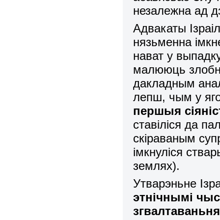
незалежна ад д
Адвакаты Ізраі
нязьменна імкн
нават у выпадк
малююць злобн
дакладным анал
лепш, чым у яг
першыя сіяні
ставіліся да па
скіраваным супр
імкнуліся ства
землях).
Утварэньне Ізра
этнічнымі чыст
згвалтаваньням