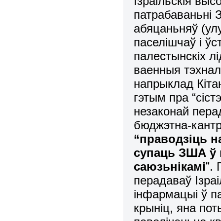
Ізраільскія выс
патрабаваньні
абяцаньняў (ул
паселішчаў і ў
палестынскіх лі
ваенныя тэхнал
напрыклад Кітаю
гэтым пра “сіс
незаконай пера
бюджэтна-кант
“праводзіць н
супаць ЗША ў 
саюзьнікамі
”.
перадаваў Ізра
інфармацыі ў па
крыніц, яна по