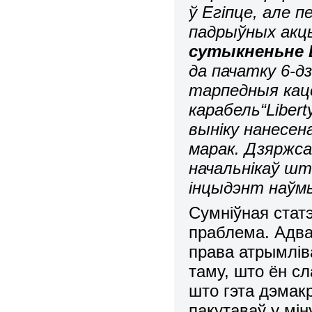
ў Егіпце, але 
падрыўных акц
сутыкненьне 
да пачатку 6-д
тарпедныя кац
карабель
“
Libert
выніку нанесена
марак. Дзяржс
начальнікаў шт
інцыдэнт наўм
Сумніўная статэ
праблема. Адва
права атрымлі
таму, што ён сл
што гэта дэмак
пакутаваў у мі