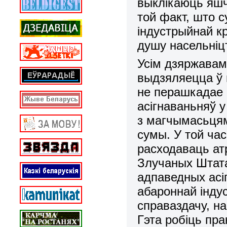
выклікаюць яшч
той факт, што с
індустрыйнай к
душу насельніцт
Усім дзяржавам
выдзяляецца ў 
не перашкадае 
асігнаваньняў у
з магчымасьцям
сумы. У той ча
расходаваць ат
Злучаных Штата
адпаведных асі
абароннай індус
справаздачу, н
Гэта робіць пр