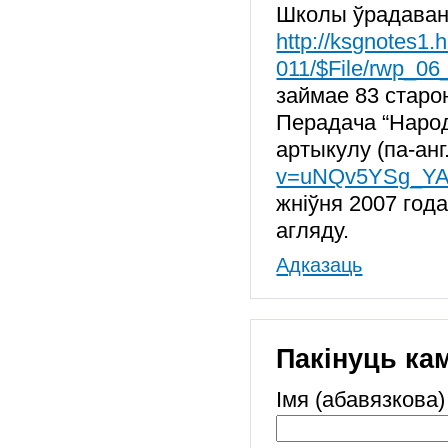
Школы ўрадавань
http://ksgnotes1
011/$File/rwp_06
займае 83 старон
Перадача “Народ
артыкулу (па-анг
v=uNQv5YSg_Y
жніўня 2007 года
агляду.
Адказаць
Пакінуць ка
Імя (абавязкова)