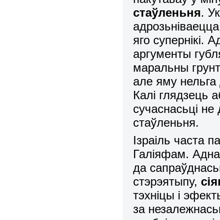
стаўленьня
. У
адрозьніваецца
яго супернікі. 
аргументы губл
маральны
грун
але яму нельга
Калі глядзець а
сучаснасьці не
стаўленьня.
Ізраіль часта п
Галіяфам. Адна
да сапраўднась
стэрэятыпу,
сія
тэхніцы і эфект
за незалежнасьц