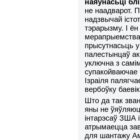
наяўнасьці блі
не наадварот. П
надзвычай істо
тэрарызму. І ё
мерапрыемстваў
прысутнасьць у
палестынцаў ак
уключна з самі
супакойваючае 
Ізраіля палягча
вербоўку баевік
Што да так зван
яны не ўяўляюц
інтарэсаў ЗША і
атрымаецца за
для шантажу Аме