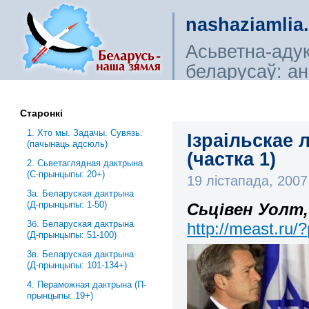
nashaziamlia
Асьветна-аду
беларусаў: ана
сьветагляды, і
Старонкі
1. Хто мы. Задачы. Сувязь.
Ізраільскае 
(пачынаць адсюль)
(частка 1)
2. Сьветаглядная дактрына
(С-прынцыпы: 20+)
19 лістапада, 200
3a. Беларуская дактрына
(Д-прынцыпы: 1-50)
Сьцівен Уолт
3б. Беларуская дактрына
http://meast.ru/
(Д-прынцыпы: 51-100)
3в. Беларуская дактрына
(Д-прынцыпы: 101-134+)
4. Пераможная дактрына (П-
прынцыпы: 19+)