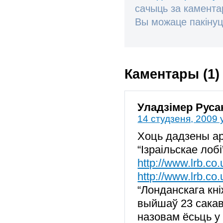
сачыць за камент
Вы можаце пакінуц
Каментары (1)
Уладзімер Руса
14 студзеня, 2009 
Хоць дадзены ар
“Ізраільскае лобі
http://www.lrb.co
http://www.lrb.co
“Лонданскага кні
выйшаў 23 сакав
назовам ёсьць у