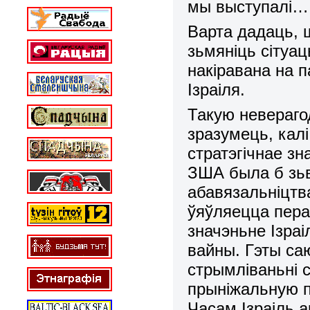
мы выступалі… у
Варта дадаць, 
зьмяніць сітуац
накіравана на 
Ізраіля.
Такую невераг
зразумець, кал
стратэгічнае з
ЗША была б зьв
абавязальніцтва
ўяўляецца пера
значэньне Ізраі
вайны. Гэты саю
стрымліваньні с
прыніжальную па
Часам Ізраіль 