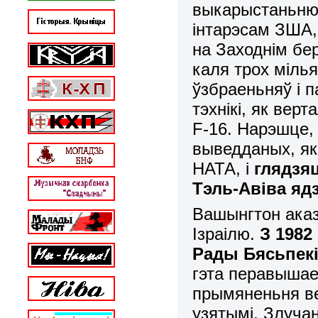
выкарыстаньню 
інтарэсам ЗША,
на Заходнім бе
каля трох міль
ўзбраеньняў і 
тэхнікі, як верт
F
-16. Нарэшце,
выведданых, як
НАТА, і
глядзя
Тэль-Авіва яд
Вашынгтон ака
Ізраілю.
З 1982
Рады Бясьпекі
гэта перавышае
прымяненьня ве
узятымі. Злуч