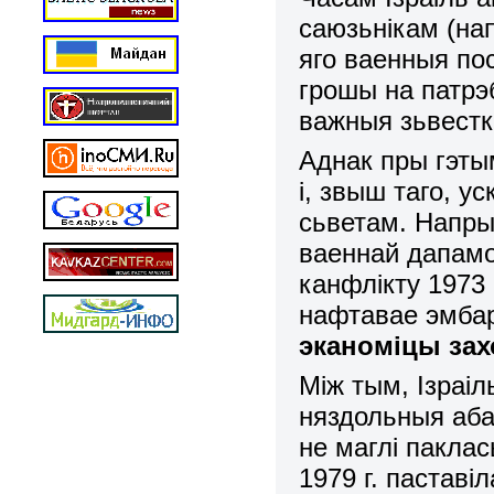
саюзьнікам (на
яго ваенныя по
грошы на патрэ
важныя зьвестк
Аднак пры гэты
і, звыш таго, 
сьветам. Напры
ваеннай дапамо
канфлікту 1973
нафтавае эмбар
эканоміцы зах
Між тым, Ізраіл
няздольныя аба
не маглі паклас
1979 г. паставі