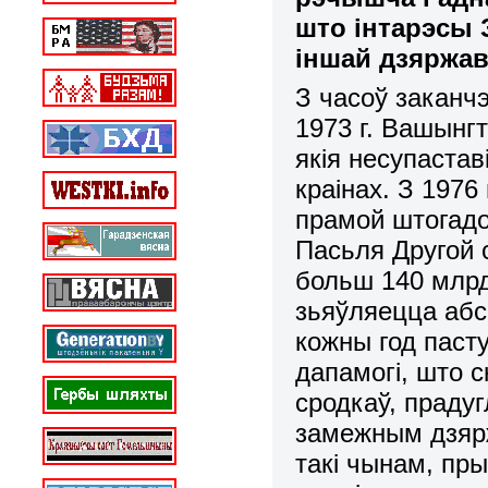
што інтарэсы
іншай дзяржа
З часоў заканч
1973 г. Вашынгт
якія несупастав
краінах. З 1976
прамой штогадо
Пасьля Другой 
больш 140 млрд.
зьяўляецца абс
кожны год пасту
дапамогі, што 
сродкаў, праду
замежным дзярж
такі чынам, пры