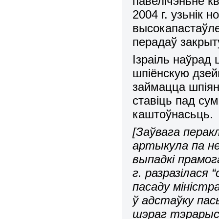
павелічэньне к
2004 г. узьнік 
высокапастаўле
перадаў закрыт
Ізраіль наўрад 
шпіёнскую дзей
займацца шпіян
ставіць пад сум
каштоўнасьць.
[Заўвага перак
артыкула па н
выпадкі прамог
г. разразілася 
пасаду міністр
ў адстаўку пас
шэраг тэрарыс