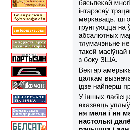
бясьпекай мног
інтарэсаў трэц
меркаваць, што
грунтуюцца на 
абсалютных мар
тлумачэньне не
такой масіўнай
з боку ЗША.
Вектар амерыка
цалкам вызнача
ідзе найперш пр
У іншых лабісц
аказваць уплыў
ня мела і ня 
настолькі да
рэчышча і адн