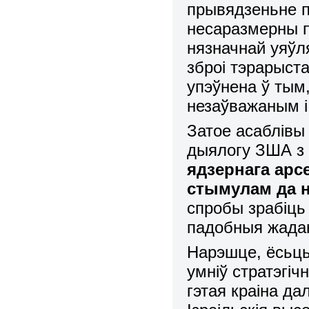
прывядзеньне п
несаразмерны па
нязначнай уяўл
зброі тэрарыста
упэўнена ў тым
незаўважаным і 
Затое асаблівы
дыялогу ЗША з 
ядзернага арс
стымулам да н
спробы зрабіць
падобныя жадан
Нарэшце, ёсьць
умніў стратэгіч
гэтая краіна да