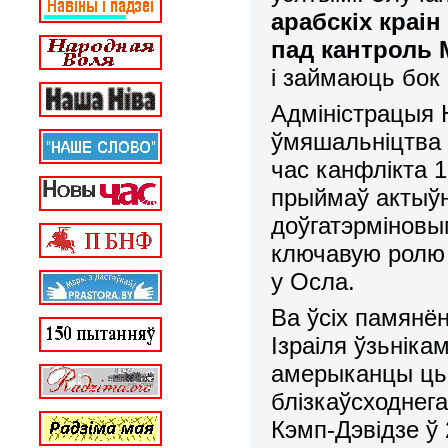
арабскіх краін
пад кантроль
і займаюць бок 
Адміністрацыя Н
ўмяшальніцтва 
час канфлікта 
прыймаў актыўн
доўгатэрміновы
ключавую ролю 
у Осла.
Ва ўсіх памянё
Ізраіля ўзьніка
амерыканцы цьв
блізкаўсходнега
Кэмп-Дэвідзе ў 