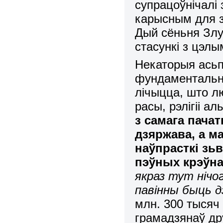
супрацоўнічалі 
карысным для з
Дый сёньня Зл
стасункі з цэл
Некаторыя асьп
фундаментальн
лічыцца, што л
расы, рэлігіі а
з самага пача
дзяржава, а 
наўпрасткі зь
пэўных крэўн
якраз тут нічо
павінны быць д
млн. 300 тысяч
грамадзянаў др