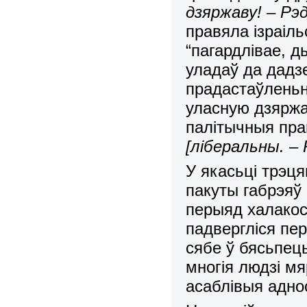
дзяржаву! – Рэд
правяла ізраіль
“пагардлівае, 
уладаў да дадз
прадастаўлень
уласную дзяржа
палітычныя пра
[ліберальны. – 
У якасьці трэц
пакуты габрэяў 
перыяд халакост
падвергліся пер
сябе ў бясьпец
многія людзі мя
асаблівыя адно