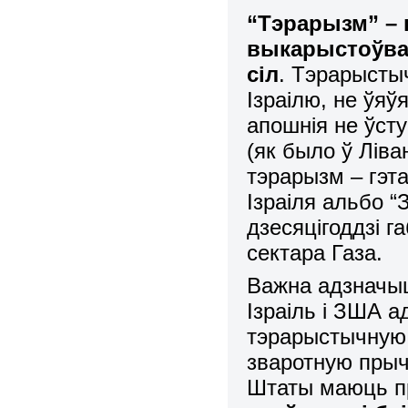
“Тэрарызм” – 
выкарыстоўва
сіл
. Тэрарыстыч
Ізраілю, не ўяў
апошнія не ўст
(як было ў Ліва
тэрарызм – гэта
Ізраіля альбо “
дзесяцігоддзі г
сектара Газа.
Важна адзначыц
Ізраіль і ЗША 
тэрарыстычную 
зваротную прыч
Штаты маюць п