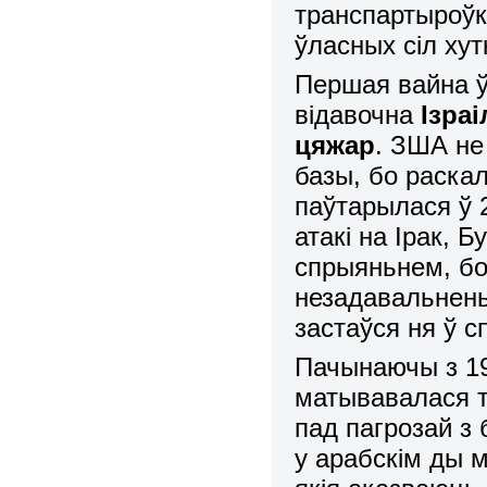
транспартыроўкі
ўласных сіл хут
Першая вайна ў
відавочна
Ізра
цяжар
. ЗША не
базы, бо раска
паўтарылася ў 2
атакі на Ірак, 
спрыяньнем, бо
незадавальненьн
застаўся ня ў с
Пачынаючы з 1
матывавалася т
пад пагрозай з 
у арабскім ды му