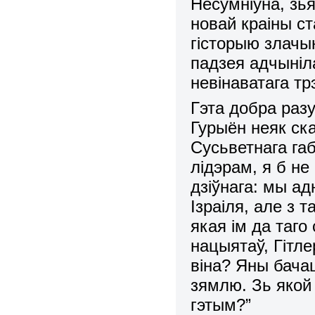
Несумніўна, зья
новай краіны с
гісторыю злачы
падзея адчыніл
невінаватага тр
Гэта добра разу
Гурыён неяк ск
Сусьветнага габ
лідэрам, я б не
дзіўнага: мы адн
Ізраіля, але з 
якая ім да таг
нацыятаў, Гітл
віна? Яны бачац
зямлю. Зь якой
гэтым?”