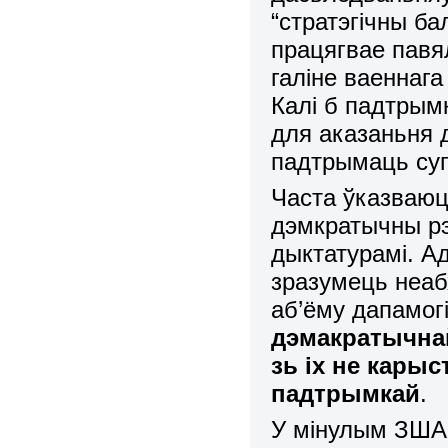
“стратэгічны ба
працягвае павя
галіне ваеннага
Калі б падтры
для аказаньня 
падтрымаць супе
Часта ўказваюць
дэмкратычны рэ
дыктатурамі. А
зразумець неаб
аб’ёму дапамог
дэмакратычнай
зь іх не кары
падтрымкай
.
У мінулым ЗША