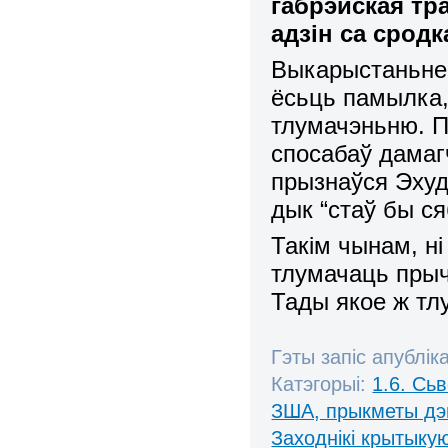
габрэйская т
адзін са срод
Выкарыстаньне
ёсьць памылка,
тлумачэньню. П
спосабаў дамаг
прызнаўся Эхуд
дык “стаў бы с
Такім чынам, ні
тлумачаць прыч
Тады якое ж т
Гэты запіс апублік
Катэгорыі:
1.6. Сь
ЗША, прыкметы дэ
Заходнікі крытыку