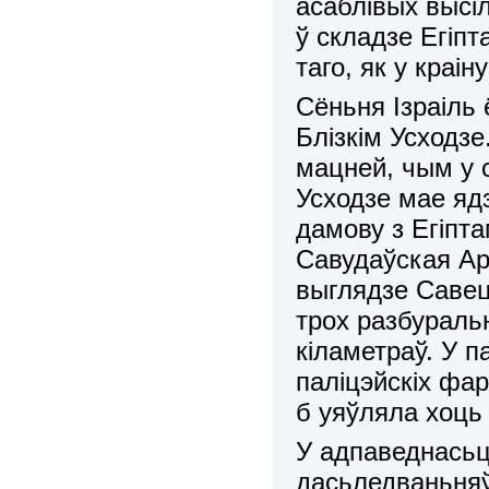
асаблівых высіл
ў складзе Егіпта,
таго, як у краі
Сёньня Ізраіль
Блізкім Усходз
мацней, чым у с
Усходзе мае яд
дамову з Егіпта
Савудаўская Ара
выглядзе Савец
трох разбуральн
кіламетраў. У 
паліцэйскіх фа
б уяўляла хоць
У адпаведнасьц
дасьледваньняў 