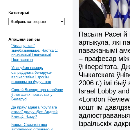
Катэгорыі
Пасьля Расеі й
Апошнія запісы
артыкула, які 
“Беларускае”
паважанымі аме
зьнебазьняцьце. Частка 1:
прызнаньні і пакаяньні
– прафесар між
Пратасевіча
ўніверсітэта, 
Ушануйма памяць
сапраўднага беларуса-
Чыкагскага ўнів
вялікалітвіна і зробім
2006 г.) імі бы
высновы на будучыню
Israel
Lobby
and
Сяргей Высоцкі пра галоўнае
ў леташніх пратэстах у
«
London
Review
Беларусі
кошт ім давядз
Да праўладнага “круглага
стала” далучыўся Андрэй
адлюстраваныя 
Клімаў. Чаму?
ізраільскіх адк
Барыс Стамахін пра
актуальную сітуацыю ў