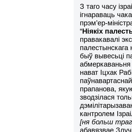
З таго часу ізр
ігнараваць чака
прэм’ер-міністр
“
Ніякіх палест
правакавалі экс
палестынскага 
быў вывесьці па
абмеркаваньня 
нават Іцхак Раб
паўнавартаснай
прапанова, якую
зводзілася толь
дэмілітарызава
кантролем Ізраі
[ня больш трагі
абавязвае Злуч