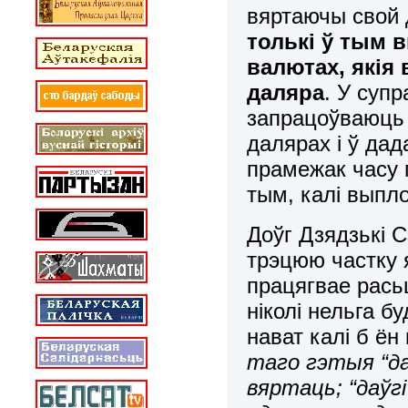
вяртаючы свой 
толькі ў тым 
валютах, якія 
даляра
. У суп
запрацоўваюць 
далярах і ў дад
прамежак часу 
тым, калі выпл
Доўг Дзядзькі 
трэцюю частку 
працягвае расьц
ніколі нельга б
нават калі б ён
таго гэтыя “даў
вяртаць; “даўг