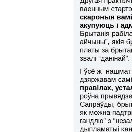
Другая практыч
ваенным старт
скароныя вамі
акупуюць і ад
Брытанія рабіла
айчыны”, якія б
платы за брытан
звалі “данінай”.
І ўсё ж нашмат
дзяржавам самі
правілах, уст
роўна прывядзе
Сапраўды, брыт
як можна падтр
гандлю” з “нез
дыпламатыі кана