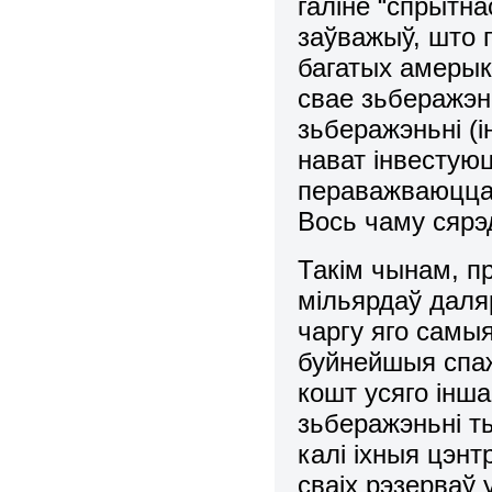
галіне “спрытна
заўважыў, што 
багатых амерыка
свае зьберажэнь
зьберажэньні (
нават інвестуюц
пераважваюцца
Вось чаму сярэ
Такім чынам, п
мільярдаў даля
чаргу яго самы
буйнейшыя спаж
кошт усяго інш
зьберажэньні ты
калі іхныя цэн
сваіх рэзерваў у