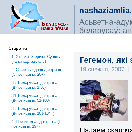
nashaziamlia
Асьветна-аду
беларусаў: ана
сьветагляды, і
Старонкі
1. Хто мы. Задачы. Сувязь.
Гегемон, які
(пачынаць адсюль)
19 снежня, 2007
|
2. Сьветаглядная дактрына
(С-прынцыпы: 20+)
3a. Беларуская дактрына
(Д-прынцыпы: 1-50)
3б. Беларуская дактрына
(Д-прынцыпы: 51-100)
3в. Беларуская дактрына
(Д-прынцыпы: 101-134+)
4. Пераможная дактрына (П-
прынцыпы: 19+)
Падаем скароча