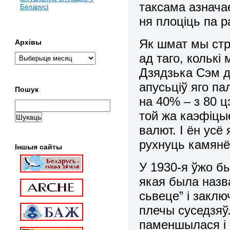
таксама азнача
Беларусі
ня плоціць па 
Як шмат мы стр
Архівы
ад таго, колькі
Дзядзька Сэм д
апусьціў яго п
Пошук
на 40% – з 80 ц
той жа каэфіцы
валют. І ён усё
рухнуць камянё
Іншыя сайты
У 1930-я ўжо б
якая была назва
сьвеце” і заклю
плечы суседзяў.
паменшылася і 