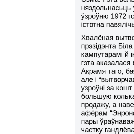
няздольнасьць 
ўзроўню 1972 го
істотна павялі
Хвалёная вытво
прэзідэнта Біл
кампутарамі й і
гэта аказалася
Акрамя таго, ба
але і “вытворч
узроўні за кошт
большую колька
продажу, а нав
афёрам “Энрона
пары ўраўнава
частку гандлёв