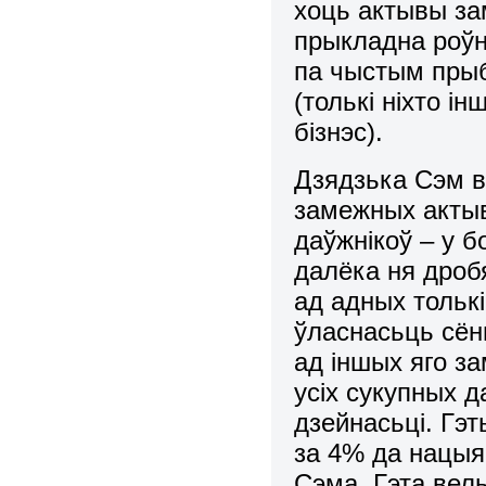
хоць актывы за
прыкладна роўн
па чыстым прыб
(толькі ніхто ін
бізнэс).
Дзядзька Сэм в
замежных актыв
даўжнікоў – у 
далёка ня дроб
ад адных тольк
ўласнасьць сён
ад іншых яго з
усіх сукупных д
дзейнасьці. Гэ
за 4% да нацыя
Сэма. Гэта вел