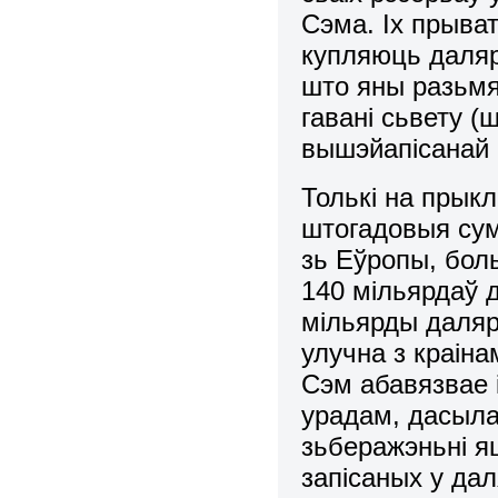
Сэма. Іх прыва
купляюць даляр
што яны разьмя
гавані сьвету (
вышэйапісанай
Толькі на прык
штогадовыя сум
зь Еўропы, бол
140 мільярдаў 
мільярды даляр
улучна з краіна
Сэм абавязвае і
урадам, дасыла
зьберажэньні яш
запісаных у дал