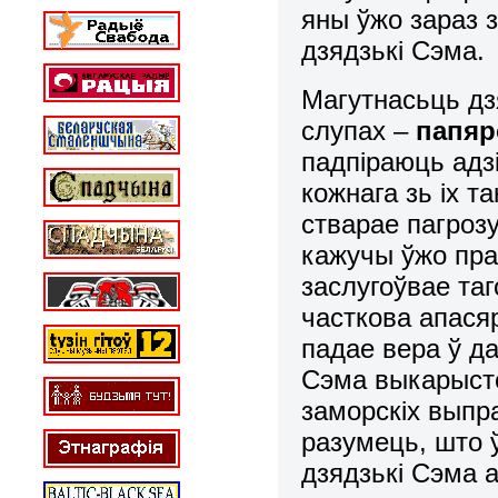
яны ўжо зараз з
дзядзькі Сэма.
Магутнасьць дз
слупах –
папяр
падпіраюць адзі
кожнага зь іх т
стварае пагрозу
кажучы ўжо пра 
заслугоўвае таг
часткова апася
падае вера ў да
Сэма выкарысто
заморскіх выпр
разумець, што 
дзядзькі Сэма 