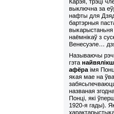
Карэя, трэці чл
выключна за еў
нафты для Дзяд
бартэрныя паста
выкарыстаньня 
наёмнікаў з сус
Венесуэле… дз
Называючы рэчы
гэта
найвялікш
афёра
імя Понц
якая мае на ўв
забясьпечваюцц
названая згодна
Понці, які ўпе
1920-я гады). Я
характарыстыка