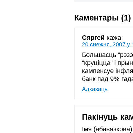
Каментары (1)
Сяргей
кажа:
20 снежня, 2007 у 
Большасць “рэзэ
“круціцца” і пры
кампенсуе інфля
банк пад 9% гада
Адказаць
Пакінуць ка
Імя (абавязкова)