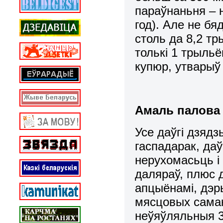
параўнаньня – 
год). Але не бя
столь да 8,2 тр
толькі 1 трыль
купюр, утварыў
Амаль палова 
Усе даўгі дзядз
гаспадарак, даў
нерухомасьць і 
даляраў, плюс 
апцыёнамі, дэры
мясцовых сама
неўяўляльныя 3