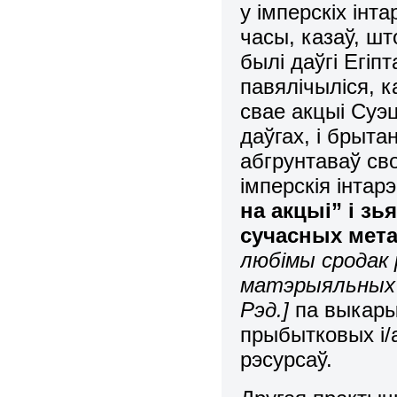
у імперскіх інт
часы, казаў, ш
былі даўгі Егіп
павялічыліся, 
свае акцыі Суэ
даўгах, і брыта
абгрунтаваў св
імперскія інтар
на акцыі” і з
сучасных мета
любімы сродак 
матэрыяльных 
Рэд.]
па выкары
прыбытковых і/
рэсурсаў.