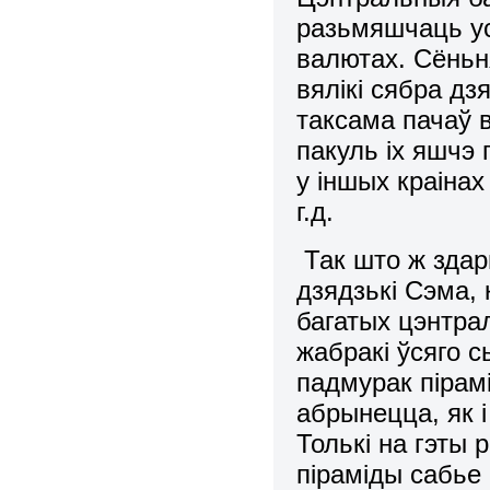
разьмяшчаць ус
валютах. Сёньн
вялікі сябра дз
таксама пачаў 
пакуль іх яшчэ
у іншых краінах 
г.д.
Так што ж здар
дзядзькі Сэма, 
багатых цэнтра
жабракі ўсяго с
падмурак пірам
абрынецца, як і
Толькі на гэты 
піраміды сабье