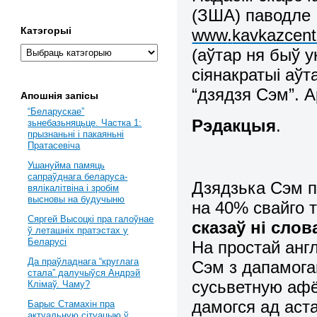
(ЗША) п
аводле
Катэгорыі
www
.
kavkazcent
(аўтар ня быў у
сіянакратыі аў
“дзядзя Сэм”. 
Апошнія запісы
“Беларускае”
Рэдакцыя
.
зьнебазьняцьце. Частка 1:
прызнаньні і пакаяньні
Пратасевіча
Ушануйма памяць
сапраўднага беларуса-
Дзядзька Сэм п
вялікалітвіна і зробім
высновы на будучыню
на 40% свайго 
Сяргей Высоцкі пра галоўнае
сказаў ні слов
ў леташніх пратэстах у
Беларусі
На простай анг
Да праўладнага “круглага
Сэм з дапамога
стала” далучыўся Андрэй
сусьветную аф
Клімаў. Чаму?
дамогся ад аста
Барыс Стамахін пра
актуальную сітуацыю ў