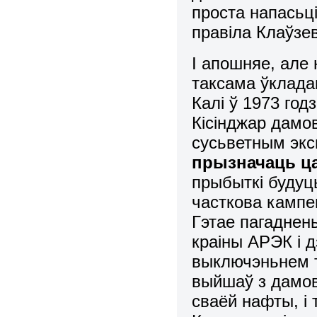
проста напасьці
правіла Клаўзев
І апошняе, але
таксама ўклада
Калі ў 1973 год
Кісінджар дамо
сусьветным эк
прызначаць ца
прыбыткі будуц
часткова кампен
Гэтае пагаднен
краіны АРЭК і д
выключэньнем т
выйшаў з дамов
сваёй нафты, і 