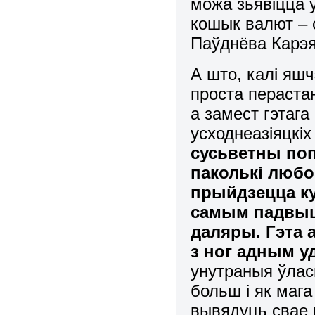
можа зьявіцца 
кошык валют – 
Паўднёва Карэя)
А што, калі яшч
проста пераста
а замест гэтаг
усходнеазіяцкі
сусьветны поп
паколькі любом
прыйдзецца ку
самым падвыша
даляры. Гэта 
з ног адным 
унутраныя ўлась
больш і як мага
вывядуць свае 