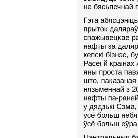
не бясьпечнай г
Гэта абясцэніц
прыток даляраў 
спажывецкае ра
нафты за даляр
кепскі бізнэс,
Расеі й краіна
яны проста пав
што, паказаная 
нязьменнай з 2
нафты па-ране
у дядзькі Сэма,
усё больш небя
ўсё больш еўра 
Цэнтральныя бан