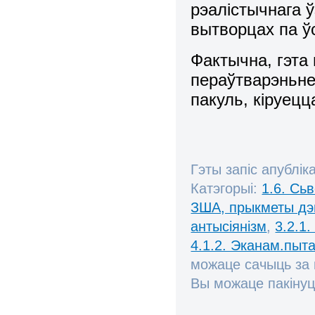
рэалістычнага ў
вытворцах па ў
Фактычна, гэта
пераўтварэньне 
пакуль, кіруец
Гэты запіс апублік
Катэгорыі:
1.6. Сь
ЗША, прыкметы дэ
антысіянізм
,
3.2.1.
4.1.2. Эканам.пыта
можаце сачыць за
Вы можаце пакінуц