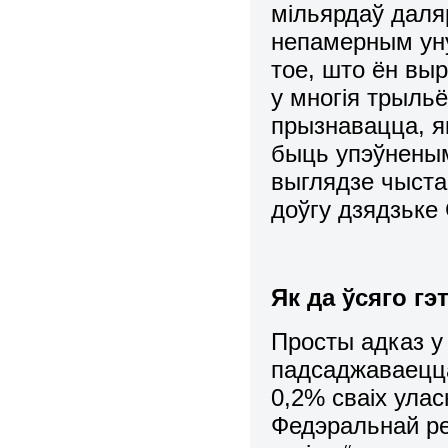
мільярдаў даляр
непамерным ун
тое, што ён выр
у многія трыль
прызнавацца, я
быць упэўненым,
выглядзе чыста
доўгу дзядзьке
Як да ўсяго г
Просты адказ у
падсаджаваецц
0,2% сваіх ула
Федэральнай рез