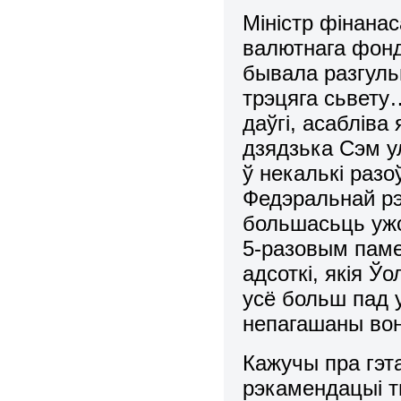
Міністр фінанас
валютнага фонд
бывала разгуль
трэцяга сьвету
даўгі, асабліва
дзядзька Сэм у
ў некалькі раз
Федэральнай рэ
большасьць ужо
5-разовым паме
адсоткі, якія Ў
усё больш пад у
непагашаны вонк
Кажучы пра гэт
рэкамендацыі ты