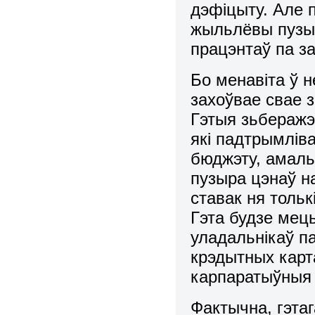
дэфіцыту. Але 
жыльлёвы пузыр,
працэнтаў па з
Бо менавіта ў 
захоўвае свае з
Гэтыя зьберажэ
які падтрымлів
бюджэту, амаль
пузыра цэнаў н
ставак ня толь
Гэта будзе мець
уладальнікаў па
крэдытных карта
карпаратыўныя 
Фактычна, гэтаг