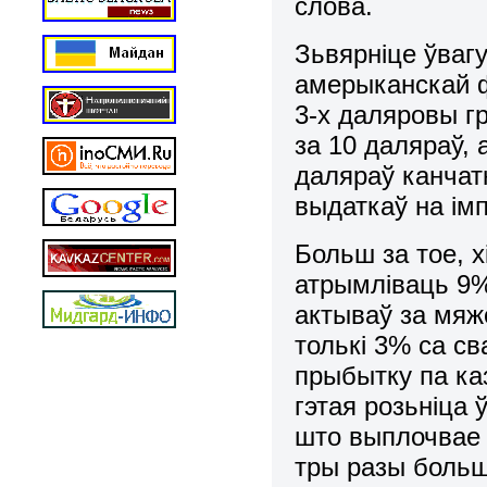
слова.
Зьвярніце ўвагу
амерыканскай ф
3-х даляровы г
за 10 даляраў, 
даляраў канчатк
выдаткаў на ім
Больш за тое, х
атрымліваць 9%
актываў за мяж
толькі 3% са св
прыбытку па ка
гэтая розьніца 
што выплочвае 
тры разы больш