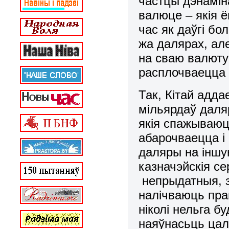
частцы дэнамін
валюце – якія ё
час як даўгі б
жа далярах, але
на сваю валюту
расплочваецца 
Так, Кітай адда
мільярдаў даля
якія спажываюц
абарочваецца і
даляры на іншу
казначэйскія с
непрыдатныя, з
налічваюць прац
ніколі нельга б
наяўнасьць цал