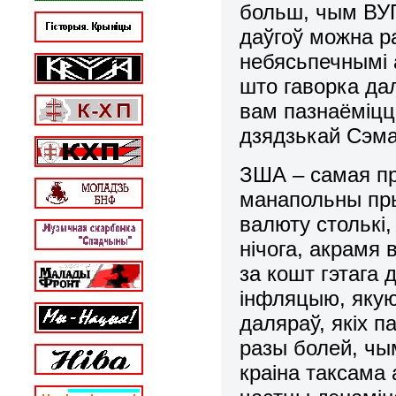
больш, чым ВУП
даўгоў можна р
небясьпечнымі 
што гаворка да
вам пазнаёміц
дзядзькай Сэм
ЗША – самая пр
манапольны пры
валюту столькі,
нічога, акрамя 
за кошт гэтага
інфляцыю, якую
даляраў, якіх 
разы болей, чым
краіна таксама 