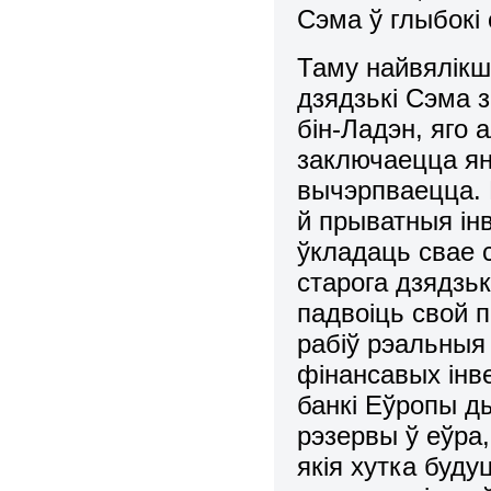
Сэма ў глыбокі 
Таму найвялікш
дзядзькі Сэма 
бін-Ладэн, яго 
заключаецца ян
вычэрпваецца. 
й прыватныя ін
ўкладаць свае 
старога дзядзьк
падвоіць свой 
рабіў рэальныя
фінансавых інв
банкі Еўропы д
рэзервы ў еўра,
якія хутка буд