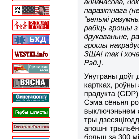
адначасова, до
паразітнага (н
“вельмі разумны
рабіць грошы з 
друкаваньне, р
грошы накрадуц
ЗША! так і хоч
Рэд.]
.
Унутраны доўг 
картках, роўны
прадукта (GDP)
Сэма сёньня роў
выключэньнем а
тры дзесяцігодд
апошні трыльён
больш за 300 м