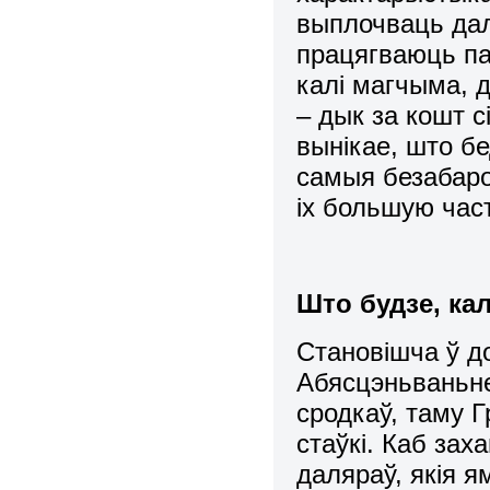
выплочваць дал
працягваюць па
калі магчыма, д
– дык за кошт 
вынікае, што б
самыя безабарон
іх большую част
Што будзе, ка
Становішча ў до
Абясцэньваньне
сродкаў, таму 
стаўкі. Каб за
даляраў, якія 