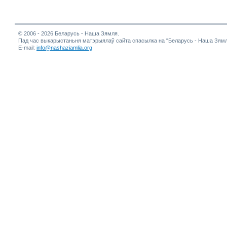
© 2006 - 2026 Беларусь - Наша Зямля.
Пад час выкарыстаньня матэрыялаў сайта спасылка на "Беларусь - Наша Зямл
E-mail:
info@nashaziamlia.org