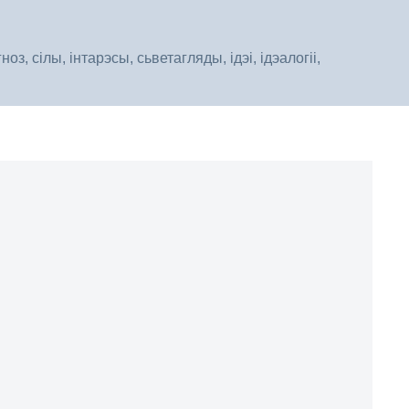
, сілы, інтарэсы, сьветагляды, ідэі, ідэалогіі,