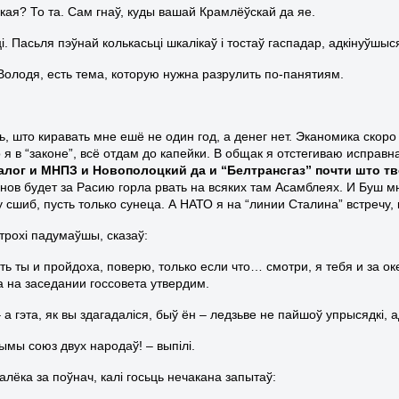
пкая? То та. Сам гнаў, куды вашай Крамлёўскай да яе.
і. Пасьля пэўнай колькасьці шкалікаў і тостаў гаспадар, адкінуўшыся
Володя, есть тема, которую нужна разрулить по-панятиям.
, што киравать мне ешё не один год, а денег нет. Эканомика скоро 
о я в “законе”, всё отдам до капейки. В общак я отстегиваю исправ
залог и МНПЗ и Новополоцкий да и “Белтрансгаз” почти што т
ов будет за Расию горла рвать на всяких там Асамблеях. И Буш мне
 сшиб, пусть только сунеца. А НАТО я на “линии Сталина” встречу, 
 трохі падумаўшы, сказаў:
ть ты и пройдоха, поверю, только если что… смотри, я тебя и за ок
ра на заседании госсовета утвердим.
 а гэта, як вы здагадаліся, быў ён – ледзьве не пайшоў упрысядкі,
ымы союз двух народаў! – выпілі.
алёка за поўнач, калі госьць нечакана запытаў: