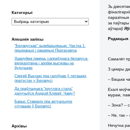
Зь дзесята
фіналігарх
Катэгорыі
паразітныя
за паўтары
аўтараў
Яў
Рэдакцыя
.
Апошнія запісы
“Беларускае” зьнебазьняцьце. Частка 1:
прызнаньні і пакаяньні Пратасевіча
Ушануйма памяць сапраўднага беларуса-
Самалёт пр
вялікалітвіна і зробім высновы на
будучыню
З цемры да
Сяргей Высоцкі пра галоўнае ў леташніх
– Бацька ча
пратэстах у Беларусі
Да праўладнага “круглага стала”
Ехалі моўч
далучыўся Андрэй Клімаў. Чаму?
мурам, пав
Барыс Стамахін пра актуальную
– Зона? – с
сітуацыю ў Беларусі
– Не, так –
Нячутна рас
Архівы