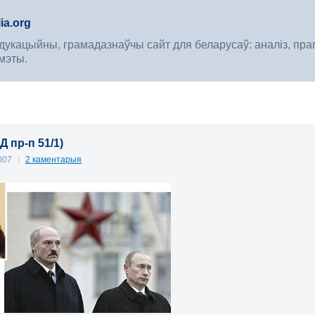
ia.org
укацыйны, грамадазнаўчы сайт для беларусаў: аналіз, прагноз
мэты.
Д пр-п 51/1)
2007
|
2 каментарыя