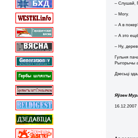
– Слушай, 
– Могу.
– А в покер
– А это ещ
– Ну, дерев
Гульня пач
Рыгорычы а
Дзесьці зд
Яўген Му
16.12.2007 