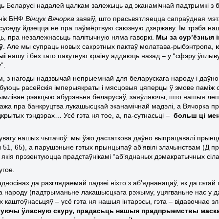
ць Беларусі надалей цалкам залежыць ад эканамічнай падтрымкі з бо
нік БНФ
Вінцук Вячорка
заявіў, што прасьвятляецца сапраўдная мэта
суседу йдзецца не пра паўмёртвую саюзную дзяржаву. Ім трэба наш
ь, пра незалежнасьць палітычную няма гаворкі.
Мы за сур’ёзныя 
ў
. Але мы супраць новых сакрэтных пактаў молатава-рыбэнтропа,
ыі
нашу і без таго пакутную краіну аддаюць назад – у “сфэру ўплыву
у
”
.
м, з нагоды надзвычай непрыемнай для беларускага народу і даўно
буюць расейскія імперыякраты і мясцовыя цяперцы ў змове паміж с
рымлівае рэакцыю абурэньня беларусаў, заяўляючы, што нашыя л
 кажа пра банкруцтва лукашысцкай эканамічнай мадэлі, а Вячорка 
дкрытых тэндэрах… Усё гэта ня тое, а, па-сутнасьці –
больш ці мен
увагу нашых чытачоў: мы ўжо дастаткова даўно выпрацавалі прын
пы 51, 65), а парушэньне гэтых прынцыпаў аб’явілі злачынствам (Д 
 якія прэзентуюцца прадстаўнікамі “аб’яднаных дэмакратычных сілаў
угое.
адносінах да разглядаемай падзеі ніхто з аб’яднанацаў, як да гэтай 
а народу (падтрыманьне лакашысцкага рэжыму, уцягваньне нас у д
х каштоўнасьцяў – усё гэта ня нашыя інтарэсы, гэта – відавочнае 
туючы ўласную скуру, прадасьць нашыя прадпрыемствы маска