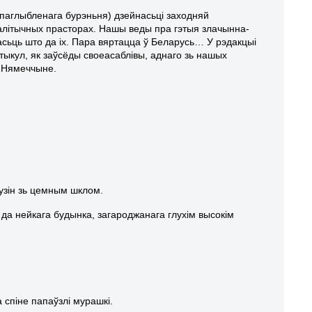
паглыбленага бурэньня) дзейнасьці заходняй
-палітычных прасторах. Нашы веды пра гэтыя злачынна-
насьць што да іх. Пара вяртацца ў Беларусь… У рэдакцыі
тыкул, як заўсёды своеасаблівы, аднаго зь нашых
ў Нямеччыне.
музін зь цемным шклом.
 да нейкага будынка, загароджанага глухім высокім
 спіне папаўзлі мурашкі.