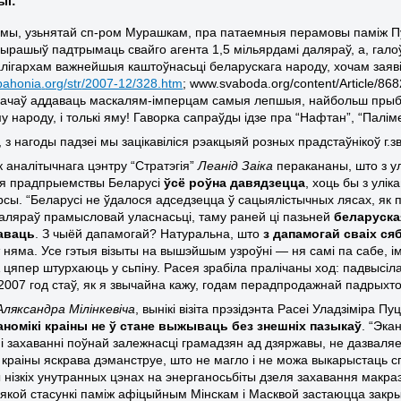
ыі:
эмы, узьнятай сп-ром Мурашкам, пра патаемныя перамовы паміж Пу
вырашыў падтрымаць свайго агента 1,5 мільярдамі даляраў, а, галоў
алігархам важнейшыя каштоўнасьці беларускага народу, хочам заяв
pahonia
.
org
/
str
/2007-12/328.
htm
; www.svaboda.org/content/Article/86
ачаў аддаваць маскалям-імперцам самыя лепшыя, найбольш прыбыт
у народу, і толькі яму! Гаворка сапраўды ідзе пра “Нафтан”, “Пал
з нагоды падзеі мы зацікавіліся рэакцыяй розных прадстаўнікоў г.зв
ік аналітычнага цэнтру “Стратэгія”
Леанід Заіка
перакананы, што з ул
ыя прадпрыемствы Беларусі
ўсё роўна давядзецца
, хоць бы з улі
рсы. “Беларусі не ўдалося адседзецца ў сацыялістычных лясах, як
аляраў прамысловай уласнасьці, таму раней ці пазьней
беларуская
аваць
. З чыёй дапамогай? Натуральна, што
з дапамогай сваіх сябр
ут няма. Усе гэтыя візыты на вышэйшым узроўні — н
я
самі па сабе, 
А цяпер штурхаюць у сьпіну. Расея зрабіла пралічаны ход: падвысі
2007 год стаў, як я звычайна кажу, годам перадпродажнай падрыхтоў
Аляксандра Мілінкевіча
, вынікі візіта прэзідэнта Расеі Уладзіміра 
аномікі краіны не ў стане выжываць без знешніх пазыкаў
. “Эка
 і захаванні поўнай залежнасці грамадзян ад дзяржавы, не дазвал
а краіны яскрава дэманструе, што не магло і не можа выкарыстаць 
 нізкіх унутранных цэнах на энерганос
ь
біты дзеля захавання макра
у якой стасункі паміж афіцыйным Мінскам і Масквой застаюцца зак