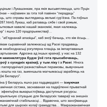
ціным і Лукашэнкам, пра якія высьвятляецца, што Пуцін
нае – наўзамен за гэта той павінен “перадаць”
іць, што справы выглядаюць вельмі сур’ёзна. Па пэўных
8287.html) Лукаш, каб ратаваць сябе і свой рэжым,
ковыя кавалкі нашай эканомікі, якая належаць
імер” і яшчэ 120 прадпрыемстваў…
. “аб’яднанай апазіцыі”, каб зноў бачыць, хто кім ёсьць…
ікам сыравіннай залежнасьці ад Расеі прадаваць
кам неабходнасьці рэгулярна плаціць за імпартаваныя
 партызанам.
Адрозна ад іншых краінаў, у нас на 132
 намэнклятура будзе ўсё гэта прысабечваць,
оў з суседніх краінаў, у тым ліку і з Расеі
. Нічога
ім папярэднічалі разнастайныя перамовы, вывучэньне
ла кошты на газ, зьменшыла магчымасьці зарабляць на
кі Беларусі”.
Пуціна ў Беларусь яшчэ раз падцвердзілі —
існуючая
намічная сістэма, заснаваная на падаўленні прыватнай
яе эфектыўна выкарыстоўваць даступныя рэсурсы.
спрыяльную сітуацыю для беларускіх тавараў на знешніх
эканамічнай стабільнасці… Відавочна, што захоўваецца
рытымі для шырокіх колаў грамадства… Макраэканамічная