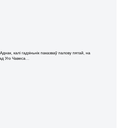
Аднак, калі гадзіньнік паказваў палову пятай, на
 ад Уго Чавеса…