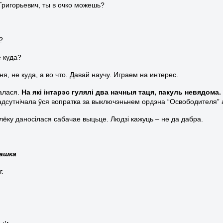
Григорьевич, ты в очко можешь?
?
ё куда?
ня, не куда, а во что. Давай научу. Играем на интерес.
алася.
На які інтарэс гулялі два начныя таця, пакуль невядома.
дсутнічала ўся вопратка за выключэньнем ордэна “Освободителя”
алёку даносілася сабачае выцьце. Людзі кажуць – не да дабра.
рашка
г.