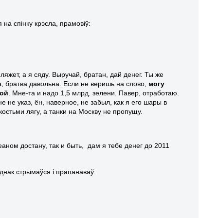
 на спінку крэсла, прамовіў:
ляжет, а я сяду. Выручай, братан, дай денег. Ты же
на, братва давольна. Если не веришь на слово,
могу
вой
. Мне-та и надо 1,5 млрд. зелен
и
. Павер, отработаю.
 не указ, ён, наверное, не забыл, как я его шары в
костьми лягу, а танки на Москву не пропущу.
еаном достану, так и быть, дам я тебе денег до 2011
 аднак стрымаўся і прапанаваў: