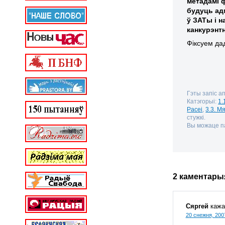
метадамі 
будуць ад
ў ЗАТы і 
канкурэнт
Фіксуем да
Гэты запіс а
Катэгорыі:
1.
Расеі
,
3.3. 
стужкі.
Вы можаце па
2 каментары
Сяргей
кажа
20 снежня, 200