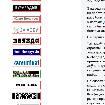
Ад рэдакц
З нагоды т
ня проста 
расейскім 
зьвестках (
сапраўды п
беларускам
Па-першае, 
Так, кіраўн
стратэгічн
энэргарэсу
мільярды д
прыватыз
дзіўнага т
сытуацыі. 
нафце — і 
Па словах
мадэль эк
ініцыятывы
Кіраўніцтв
рынках пры
сітуацыя, 