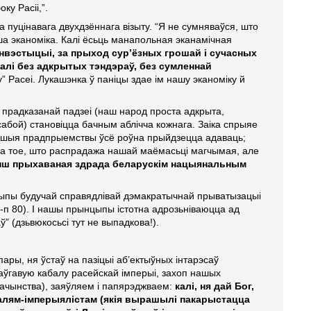
ку Расіі,”.
 пуцінавага двухдзённага візыту. “
Я не сумняваўся, што
а эканоміка. Калі ёсьць манапольная эканамічная
інвэстыцыі, за прыход сур’ёзных грошай і сучасных
калі без адкрытых тэндэраў, без сумленнай
” Расеі. Лукашэнка ў паніцы здае ім нашу эканоміку й
 прадказанай падзеі (наш народ проста адкрыта,
абой) становіцца бачным аблічча кожнага. Заіка спрыяе
епшыя прадпрыемствы ўсё роўна прыйдзецца адаваць;
пра тое, што распрадажа нашай маёмасьці магчымая, але
ш прыхаваная здрада беларускім нацыянальным
цыпы будучай справядлівай дэмакратычнай прыватызацыі
пр-п 80). І нашы прынцыпы істотна адрозьніваюцца ад
” (дзьвюкосьсі тут не выпадкова!).
пары, ня ўстаў на пазіцыі аб’ектыўных інтарэсаў
аўгавую кабалу расейскай імперыі, захоп нашых
злачынства), заяўляем і папярэджваем:
калі, ня дай Бог,
лям-імперыялістам (якія вырашылі пакарыстацца