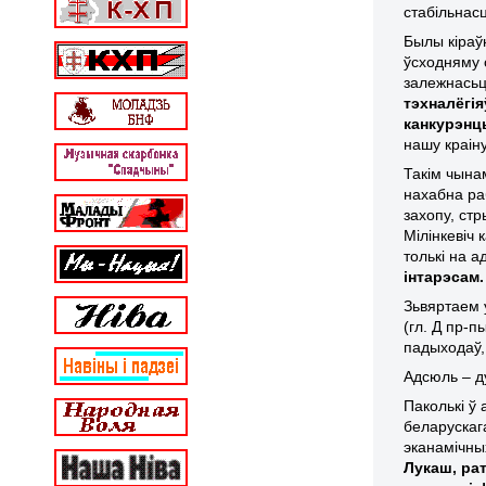
стабільнас
Былы кіраў
ўсходняму 
залежнасьц
тэхналёгія
канкурэнц
нашу краін
Такім чына
нахабна ра
захопу, ст
Мілінкевіч
толькі на а
інтарэсам.
Зьвяртаем 
(гл. Д пр-
падыходаў,
Адсюль – д
Паколькі ў 
беларускаг
эканамічны
Лукаш, ра