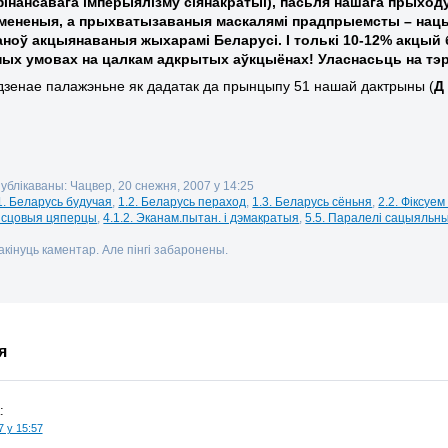
фінансавага імперыялізму сіянакратыі), пасьля нашага прыходу
мененыя, а прыхватызаваныя маскалямі прадпрыемсты – нацы
наноў акцыянаваныя жыхарамі Беларусі. І толькі 10-12% акцый
ных умовах на цалкам адкрытых аўкцыёнах! Уласнасьць на тэр
дзенае палажэньне як дадатак да прынцыпу 51 нашай дактрыны (
Д
публікаваны: Чацвер, 20 снежня, 2007 у 14:25
1. Беларусь будучая
,
1.2. Беларусь пераход
,
1.3. Беларусь сёньня
,
2.2. Фіксуе
Мясцовыя цяперцы
,
4.1.2. Эканам.пытан. і дэмакратыя
,
5.5. Паралелі сацыяльн
кінуць каментар. Але пінгі забаронены.
я
:
7 у 15:57