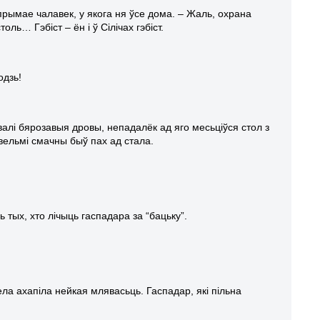
 прымае чалавек, у якога ня ўсе дома. – Жаль, охрана
ль… Гэбіст – ён і ў Сілічах гэбіст.
одзь!
квалі бярозавыя дровы, непадалёк ад яго месьціўся стол з
ж вельмі смачны быў пах ад стала.
 тых, хто лічыць гаспадара за “бацьку”.
цела ахапіла нейкая млявасьць. Гаспадар, які пільна