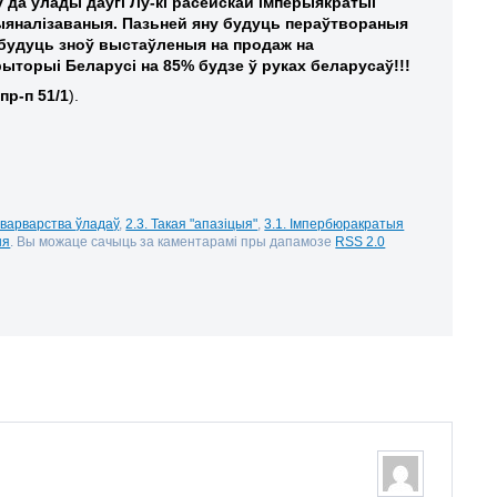
 да ўлады даўгі Лу-кі расейскай імперыякратыі
яналізаваныя. Пазьней яну будуць пераўтвораныя
 будуць зноў выстаўленыя на продаж на
ыторыі Беларусі на 85% будзе ў руках беларусаў!!!
 пр-п 51/1
).
м варварства ўладаў
,
2.3. Такая "апазіцыя"
,
3.1. Імпербюракратыя
ыя
. Вы можаце сачыць за каментарамі пры дапамозе
RSS 2.0