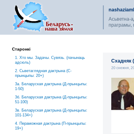
nashaziaml
Асьветна-ад
праграмы, 
Старонкі
1. Хто мы. Задачы. Сувязь. (пачынаць
Схадняк (
адсюль)
20 снежня, 
2. Сьветаглядная дактрына (С-
прынцыпы: 20+)
3a. Беларуская дактрына (Д-прынцыпы:
1-50)
3б. Беларуская дактрына (Д-прынцыпы:
51-100)
3в. Беларуская дактрына (Д-прынцыпы:
101-134+)
4. Пераможная дактрына (П-прынцыпы:
19+)