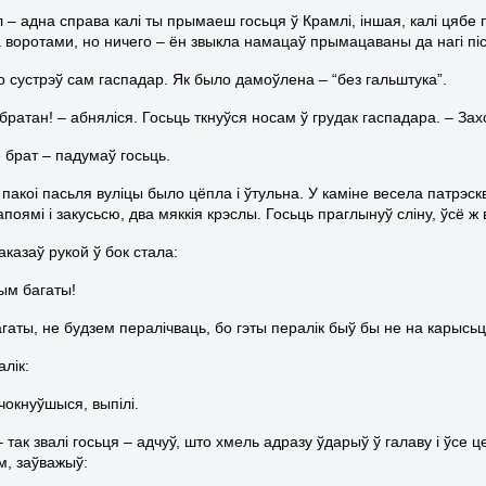
л – адна справа калі ты прымаеш госьця ў Крамлі, іншая, калі цябе
 воротами, но ничего – ён звыкла намацаў прымацаваны да нагі пісто
о сустрэў сам гаспадар. Як было дамоўлена – “без гальштука”.
братан! – абняліся. Госьць ткнуўся носам ў грудак гаспадара. – Зах
 брат – падумаў госьць.
 пакоі пасьля вуліцы было цёпла і ўтульна. У каміне весела патрэс
апоямі і закусьсю, два мяккія крэслы. Госьць праглынуў сліну, ўсё 
казаў рукой ў бок стала:
ым багаты!
аты, не будзем пералічваць, бо гэты пералік быў бы не на карысьць
лік:
чокнуўшыся, выпілі.
 так звалі госьця – адчуў, што хмель адразу ўдарыў ў галаву і ўсе 
ім, заўважыў: