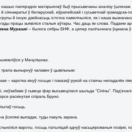
к нашых папярэдніх матэрыялаў быў прысьвечаны аналізу (шляхам 
іі й сіянакратыі ў беларускай, еўрапейскай і сусьветнай грамадска
 групы й іхную дзейнасьць істотна павялічыліся, як і наша вызнача
 гады працы зьявіліся сталыя аўтары. Час даць ім слова. Падаем ар
гена Мурашкі
– былога сябры БНФ, а цяпер палітычнага ўцекача 
ызямліўся у Мачулішчах.
 трапа вынырнуў чалавек ў цывільным:
кае – каротка кінуў госьцю і паказаў рукой на стаячы непадалёк лі
кі, неўзабаве ў сьвеце фар высьвецілася шыльда “Сілічы”. Пад’ехалі
ерсе раскінутая спіраль Бруно.
пытаў госьць.
 на ўсялякі выпадак, туды пакуль зарана.
чыніліся вароты, госьць патыліцай адчуў насьцярожаныя позіркі, па