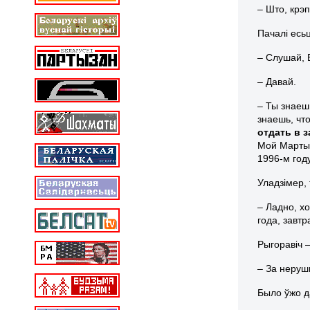
– Што, крэ
Пачалі есьц
– Слушай, 
– Давай.
– Ты знаешь
знаешь, чт
отдать в 
Мой Мартын
1996-м году
Уладзімер,
– Ладно, хо
года, завт
Рыгоравіч –
– За неруш
Было ўжо д