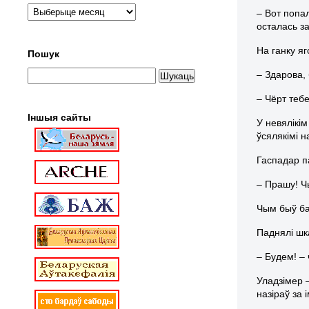
– Вот попа
осталась за
На ганку яг
Пошук
– Здарова, 
– Чёрт тебе
Іншыя сайты
У невялікім
ўсялякімі н
Гаспадар па
– Прашу! Ч
Чым быў баг
Паднялі шка
– Будем! – 
Уладзімер –
назіраў за 