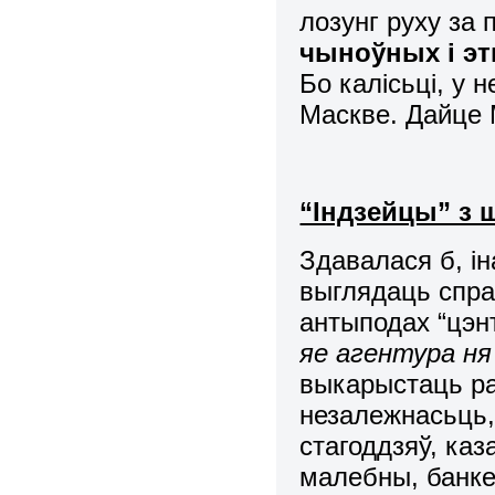
лозунг руху за
чыноўных і эт
Бо калісьці, у 
Маскве. Дайце 
“Індзейцы” з 
Здавалася б, ін
выглядаць спра
антыподах “цэнт
яе агентура ня
выкарыстаць р
незалежнасьць,
стагоддзяў, каза
малебны, банке