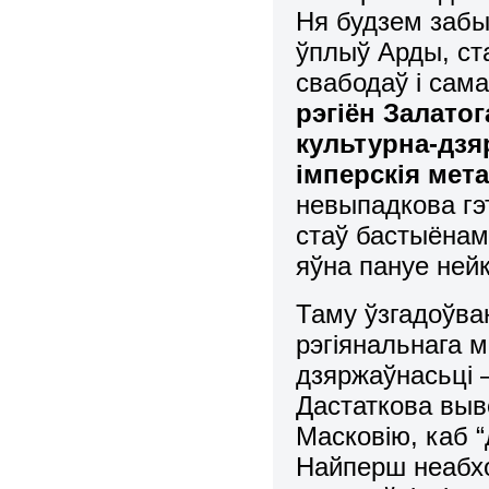
Ня будзем забы
ўплыў Арды, ст
свабодаў і сама
рэгіён Залатог
культурна-дзя
імперскія мет
невыпадкова гэт
стаў бастыёнам
яўна пануе нейк
Таму ўзгадоўв
рэгіянальнага 
дзяржаўнасьці 
Дастаткова выве
Масковію, каб 
Найперш неабх