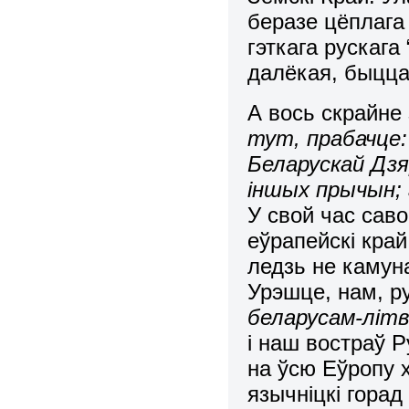
беразе цёплага 
гэткага рускага
далёкая, быцц
А вось скрайне
тут, прабачце:
Беларускай Дзя
іншых прычын; 
У свой час сав
еўрапейскі край
ледзь не камуна
Урэшце, нам, р
беларусам-
літв
і наш востраў Р
на ўсю Еўропу 
язычніцкі горад