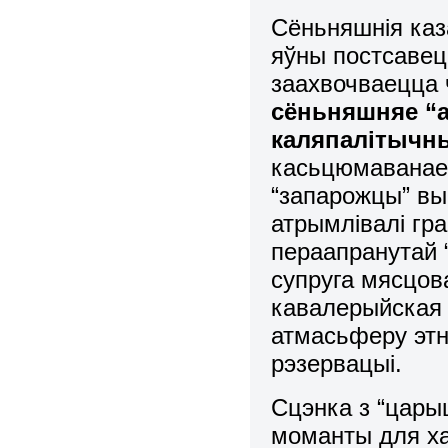
Сёньняшнія каз
яўны постсавецк
заахвочваецца 
сёньняшняе “а
каляпалітычны
касьцюмаванае 
“запарожцы” вы
атрымлівалі гр
пераапранутай 
супруга мясцов
кавалерыйская 
атмасьферу этн
рэзервацыі.
Сцэнка з “царыц
моманты для ха