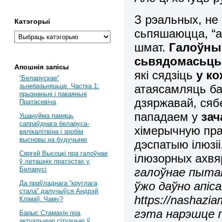
З рэальных, не
Катэгорыі
сьпяшаюцца, “ар
шмат.
Галоўны 
сьвядомасьць
Апошнія запісы
які сядзіць
у ко
“Беларускае”
атаясамляць ба
зьнебазьняцьце. Частка 1:
прызнаньні і пакаяньні
дзяржавай, сябе
Пратасевіча
пападаем у
зач
Ушануйма памяць
сапраўднага беларуса-
хімерычную пра
вялікалітвіна і зробім
высновы на будучыню
дэспатыю ілюзіі
Сяргей Высоцкі пра галоўнае
ілюзорных ахв
ў леташніх пратэстах у
галоўнае пытан
Беларусі
ўжо даўно апісан
Да праўладнага “круглага
стала” далучыўся Андрэй
https://nashazi
Клімаў. Чаму?
гэта нарэшце 
Барыс Стамахін пра
актуальную сітуацыю ў