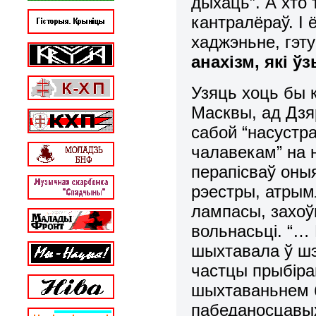
дыхаць”. А хто 
кантралёраў. І
хаджэньне, гэт
анахізм, які ў
Узяць хоць бы 
Масквы, ад Дзяр
сабой “насустра
чалавекам” на 
перапісваў оныя
рэестры, атрым
лампасы, захоў
вольнасьці. “… 
шыхтавала ў шэр
частцы прыбіра
шыхтаваньнем б
пабеданосцавых