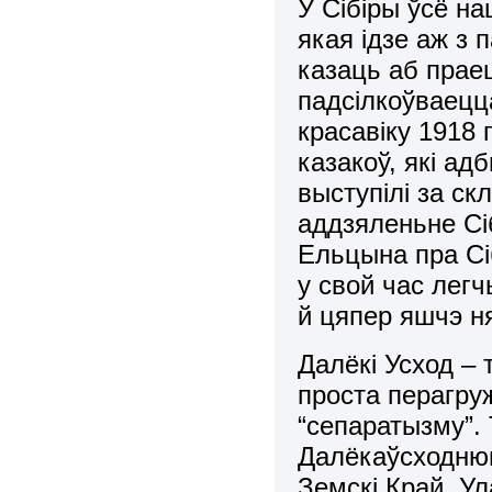
У Сібіры ўсё на
якая ідзе аж з 
казаць аб пра
падсілкоўваецца
красавіку 1918 
казакоў, які ад
выступілі за ск
аддзяленьне Сі
Ельцына пра Сіб
у свой час лег
й цяпер яшчэ н
Далёкі Усход – 
проста перагру
“сепаратызму”.
Далёкаўсходнюю
Земскі Край. У