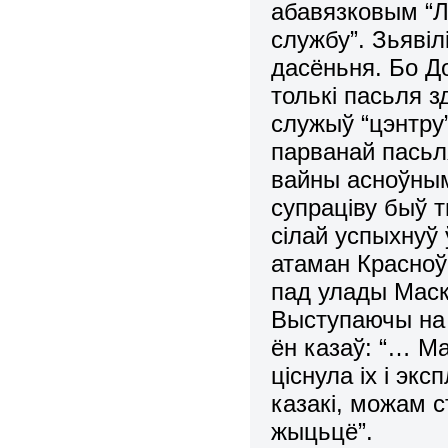
абавязковым “Л
службу”. Зьявіл
дасёньня. Бо Д
толькі пасьля 
служыў “цэнтру
парванай пасьл
вайны асноўным
супраціву быў 
сілай успыхнуў 
атаман Красноў
пад улады Маскв
Выступаючы на 
ён казаў: “… М
ціснула іх і эк
казакі, можам 
жыцьцё”.