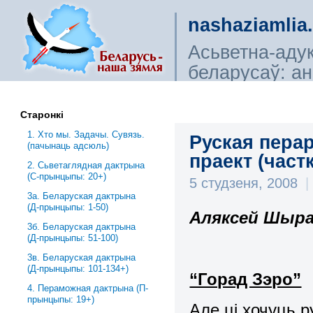
nashaziamlia
Асьветна-аду
беларусаў: ана
сьветагляды, і
Старонкі
1. Хто мы. Задачы. Сувязь.
Руская пера
(пачынаць адсюль)
праект (частк
2. Сьветаглядная дактрына
(С-прынцыпы: 20+)
5 студзеня, 2008
|
3a. Беларуская дактрына
(Д-прынцыпы: 1-50)
Аляксей Шыра
3б. Беларуская дактрына
(Д-прынцыпы: 51-100)
3в. Беларуская дактрына
(Д-прынцыпы: 101-134+)
“Горад Зэро”
4. Пераможная дактрына (П-
прынцыпы: 19+)
Але ці хочуць р