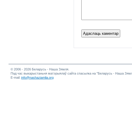
© 2006 - 2026 Беларусь - Наша Зямля.
Пад час выкарыстаньня матэрыялаў сайта спасылка на "Беларусь - Наша Зямл
E-mail:
info@nashaziamlia.org