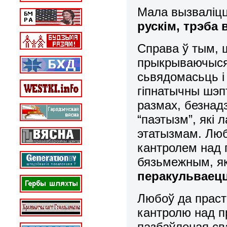
Мала вызваліцц
рускім, трэба 
Справа ў тым, ш
прыкрываючыся 
сьвядомасьць і 
гіпнатычны шэп
размах, безнад
“паэтызм”, які
этатызмам. Люб
кантролем над 
бязьмежным, як
перакульваецц
Любоў да праст
кантролю над п
пазбаўленая св