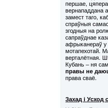
першае, цяпера
вернападдана а
замест таго, каб
спраўныя самасц
згодныя на рол
сапраўднае каз
афрыканераў у
мотапехотай. М
верталётная. Ш
Кубань – ня са
правы не даюц
права сваё.
Захад і Усход