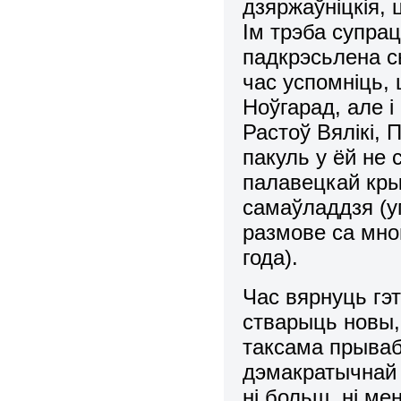
дзяржаўніцкія, 
Ім трэба супра
падкрэсьлена с
час успомніць, 
Ноўгарад, але 
Растоў Вялікі, 
пакуль у ёй не 
палавецкай кры
самаўладдзя (у
размове са мно
года).
Час вярнуць гэт
стварыць новы, 
таксама прываб
дэмакратычнай
ні больш, ні м