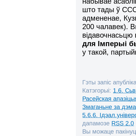
набывае асаблі
што тады ў СС
адмененае, Куз
200 чалавек). В
відавочнасьцю 
для Імперыі б
у такой, партый
Гэты запіс апублік
Катэгорыі:
1.6. Сь
Расейская апазіцы
Змаганьне за дэм
5.6.6. Ідэал.універ
дапамозе
RSS 2.0
Вы можаце пакінуц