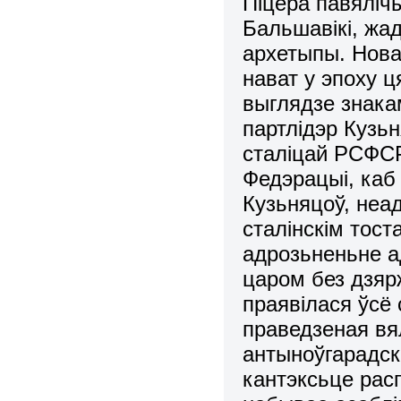
Піцера павяліч
Бальшавікі, жад
архетыпы. Нова
нават у эпоху ц
выглядзе знакам
партлідэр Кузь
сталіцай РСФСР
Федэрацыі, каб
Кузьняцоў, неа
сталінскім тост
адрозьненьне а
царом без дзяр
праявілася ўсё 
праведзеная вя
антыноўгарадскі
кантэксьце расп