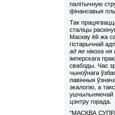
палітычную стру
фінансавыя пл
Так працягвацца
сталіцы раскіну
Маскву ёй жа с
гістарычнай а
ад яе нікога ня
імперскага пра
свабоды. Час з
чыноўнага ўзба
павінныя ўзнач
экалогію, а та
ушчыльняючай з
цэнтру горада.
“МАСКВА СУПРА