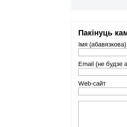
Пакінуць ка
Імя (абавязкова)
Email (не будзе 
Web-cайт