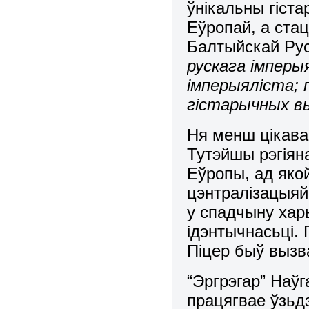
ўнікальны гіст
Еўропай, а ста
Балтыйскай Р
рускага імперы
імперыяліста; 
гістарычных вы
Ня менш цікава
Тутэйшы рэгіян
Еўропы, ад яко
цэнтралізацыяй
у спадчыну хар
ідэнтычнасьці. 
Піцер быў вызв
“Эргрэгар” Наўг
працягвае ўзьдз