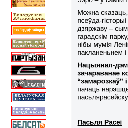
Можна сказаць,
псеўда-гісторы
дзяржаву – сым
гарадскім парку
нібы мумія Лені
пакланеньнем
Нацыянал-дэма
зачараванае к
“замарозкаў” 
пачаць нарэшце
пасьлярасейск
Пасьля Расеі