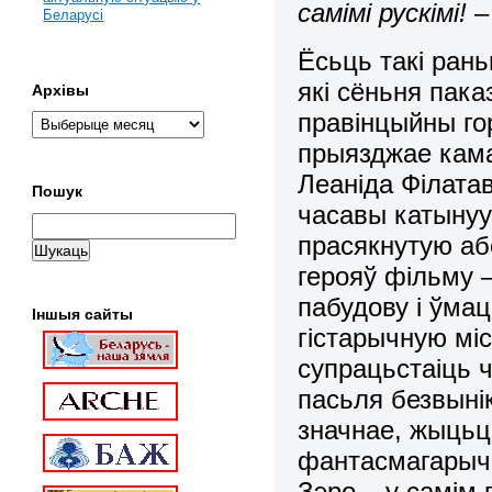
самімі рускімі! –
Беларусі
Ёсьць такі ран
які сёньня пака
Архівы
правінцыйны го
прыязджае кама
Леаніда Філатав
Пошук
часавы катынуу
прасякнутую аб
герояў фільму –
пабудову і ўма
Іншыя сайты
гістарычную міс
супрацьстаіць ч
пасьля безвыні
значнае, жыцьц
фантасмагарычны
Зэро – у самім г