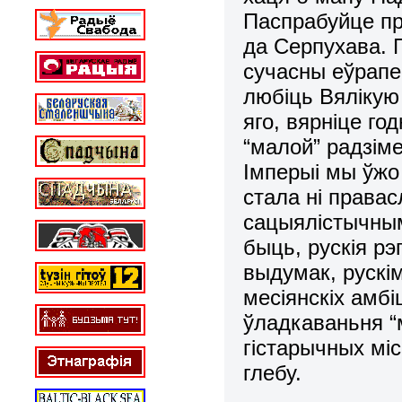
Паспрабуйце пр
да Серпухава. Г
сучасны еўрапей
любіць Вяліку
яго, вярніце го
“малой” радзім
Імперыі мы ўжо
стала ні правас
сацыялістычным
быць, рускія рэ
выдумак, рускім
месіянскіх амб
ўладкаваньня “
гістарычных міс
глебу.