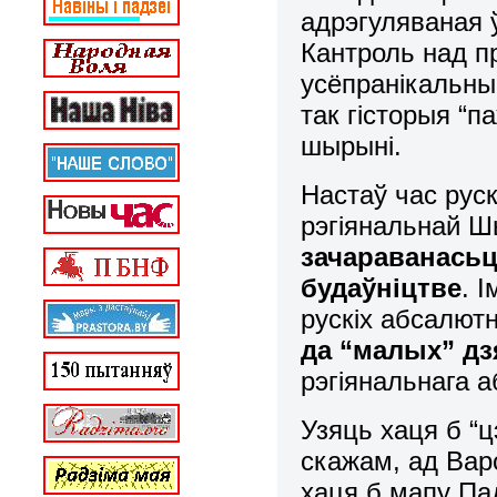
адрэгуляваная ў
Кантроль над п
усёпранікальны
так гісторыя “
шырыні.
Настаў час рус
рэгіянальнай Ш
зачараванасьц
будаўніцтве
. 
рускіх абсалют
да “малых” д
рэгіянальнага 
Узяць хаця б “
скажам, ад Вар
хаця б мапу Па