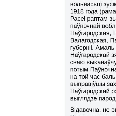
вольнасьці зусі
1918 года (рам
Расеі раптам з
паўночнай вобл
Наўгародская, 
Валагодская, П
губерніі. Амал
Наўгародскай з
сваю выканаўчу
потым Паўночна
на той час баль
выправіўшы зах
Наўгародскай рэ
выглядзе парод
Відавочна, не 