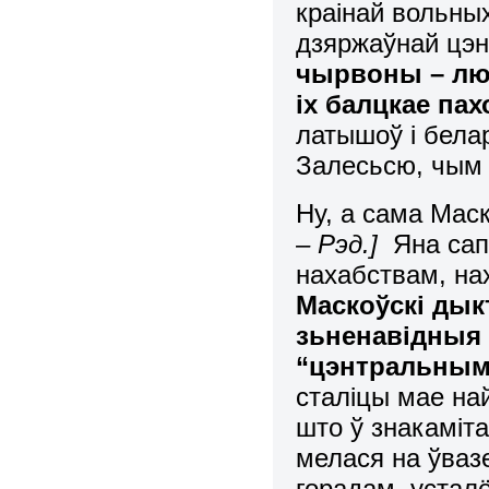
краінай вольных
дзяржаўнай цэн
чырвоны – лю
іх балцкае па
латышоў і бела
Залесьсю, чым 
Ну, а сама Мас
– Рэд.
]
Яна сапр
нахабствам, на
Маскоўскі дык
зьненавідныя ў
“цэнтральным
сталіцы мае най
што ў знакаміта
мелася на ўваз
горадам, усталё