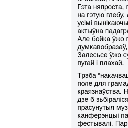
Гэта няпроста, 
на гэтую глебу,
усімі вынікаючы
актыўна падагр
Але бойка ўжо п
думкавобразаў,
Залесьсе ўжо су
пугай і плахай.
Трэба “накачвац
поле для грамад
краязнаўства. 
дзе б зьбіраліся
прасунутыя муз
канферэнцыі па 
фестывалі. Пар