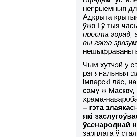
непрыемныя для
Адкрыта крытык
ўжо і ў тыя ча
проста горад, 
вы гэта зразуме
нешыфраваны в
Чым хутчэй у с
рэгіянальныя с
імперскі лёс, н
саму ж Маскву,
храма-навароба
– гэта злаякас
які заслугоўва
ўсенароднай н
зарплата ў стал