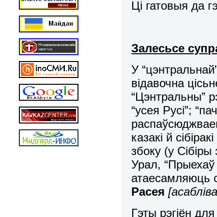
Ці гатовыя да г
Залесьсе супр
У “цэнтральнай”
відавочна цісьн
“Цэнтральны” р
“усея Русі”; “п
распаўсюджваец
казакі й сібір
збоку (у Сібіры
Урал, “Прыехаў 
атаесамляюць 
Расея
[асаблів
Гэты рэгіён дл