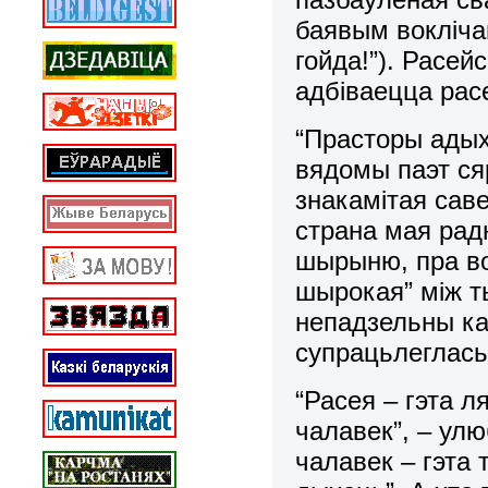
баявым вокліча
гойда!”). Расей
адбіваецца расе
“Прасторы адых
вядомы паэт ся
знакамітая сав
страна мая рад
шырыню, пра во
шырокая” між т
непадзельны ка
супрацьлегласьц
“Расея – гэта л
чалавек”, – улю
чалавек – гэта 