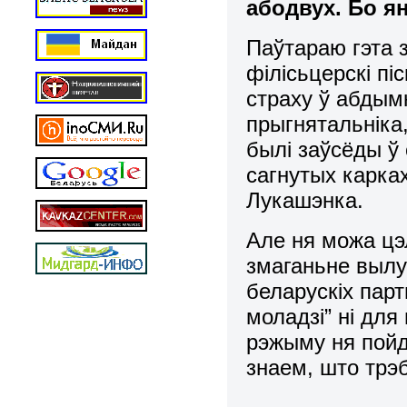
абодвух. Бо я
Паўтараю гэта з
філісьцерскі пі
страху ў абдымк
прыгнятальніка,
былі заўсёды ў
сагнутых карках 
Лукашэнка.
Але ня можа цэ
змаганьне вылу
беларускіх парт
моладзі” ні для
рэжыму ня пойд
знаем, што трэб