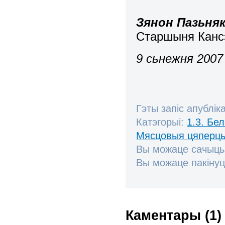
Зянон Пазьня
Старшыня Канс
9 сьнежня 2007 
Гэты запіс апублік
Катэгорыі:
1.3. Бе
Мясцовыя цяперц
Вы можаце сачыць
Вы можаце пакінуц
Каментары (1)