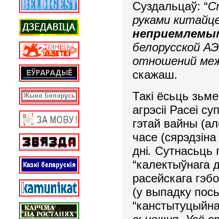
Суздальцаў: “
С
руками китайце
неприемлемы
белорусской А
отношений меж
скажаш.
Такі ёсьць зьме
агрэсіі Расеі с
гэтай вайны (ал
часе (сярэдзін
дні
.
Сутнасьць г
“калектыўнага 
расейскага гэбо
(у выпадку пос
“канстытуцыйна