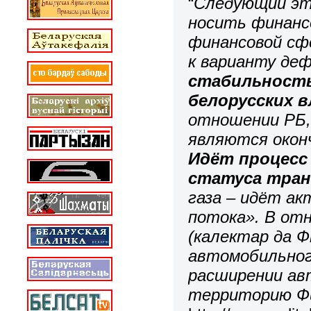
“
Следующий эта
носить финанс
финансовой сф
к варианту де
стабильность
белорусских 
отношении РБ, 
являются окон
Идёт процесс
статуса тран
газа – идёт а
потока». В от
(калектар да Ф
автомобильног
расширении ав
территорию Ф