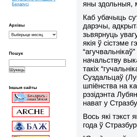
яны здольныя, 
Беларусі
Каб убачыць сут
дарэчы, адкрыт
Архівы
зьвярнуць уваг
якія ў сістэме
“агучвальнікаў”
Пошук
начальству вык
такіх “гучальні
Суздальцаў (Лу
шпіёнства на ка
Іншыя сайты
рэзідэнта Лубян
нават у Стразбу
Вось які тэкст
года ў Стразбур