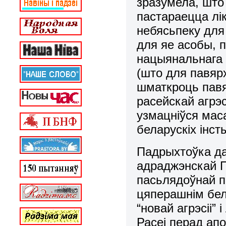
зразумела, што
пастараецца лі
небясьпеку для 
для яе асобы, п
нацыянальнага 
(што для павяр
шматкроць павя
расейскай агрэс
узмацніўся мас
беларускіх інсты
Падрыхтоўка да
адраджэнскай П
пасьлядоўнай п
цяперашнім бел
“новай агрэсіі”
Расеі перад апо