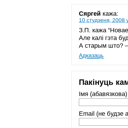
Сяргей
кажа:
10 студзеня, 2008 
З.П. кажа “Нова
Але калі гэта бу
А старым што? –
Адказаць
Пакінуць ка
Імя (абавязкова)
Email (не будзе 