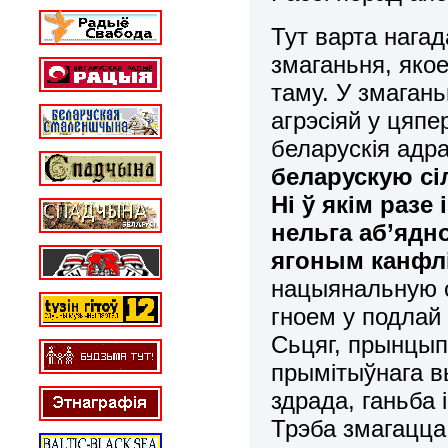
Тут варта нага
змаганьня, яко
таму. У змагань
агрэсіяй у цяпе
беларускія ад
беларускую сі
Ні ў якім разе
нельга аб’ядн
ягоным канфлі
нацыянальную с
гноем у подлай
Сьцяг, прынцыпы
прымітыўнага в
здрада, ганьба 
Трэба змагацца