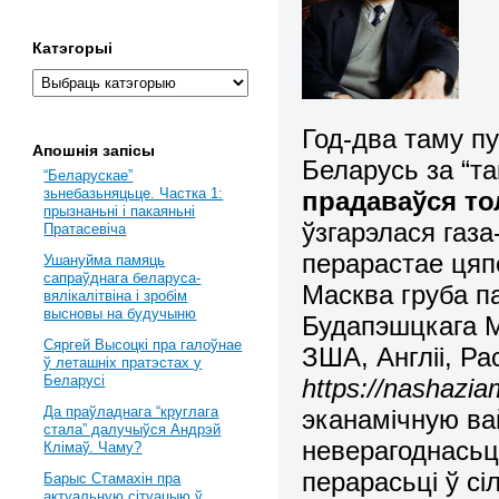
Катэгорыі
Год-два таму п
Апошнія запісы
Беларусь за “та
“Беларускае”
зьнебазьняцьце. Частка 1:
прадаваўся то
прызнаньні і пакаяньні
ўзгарэлася газа
Пратасевіча
перарастае цяп
Ушануйма памяць
сапраўднага беларуса-
Масква груба п
вялікалітвіна і зробім
высновы на будучыню
Будапэшцкага М
Сяргей Высоцкі пра галоўнае
ЗША, Англіі, Ра
ў леташніх пратэстах у
Беларусі
https://nashazia
Да праўладнага “круглага
эканамічную вай
стала” далучыўся Андрэй
неверагоднасьц
Клімаў. Чаму?
перарасьці ў сі
Барыс Стамахін пра
актуальную сітуацыю ў