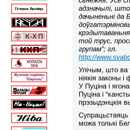
сьнежня. Усё с
адзначылі, што 
дачыненьні да Б
доўгатэрмінов
крэдытаваньня 
той трус, прос
групам”; гл.
http://www.svabo
Улічым, што ва
ніякія законы і
У Пуціна і ягона
Пуціна і “канст
прэзыдэнцкія вы
Супрацьстаяць р
можа толькі Бел