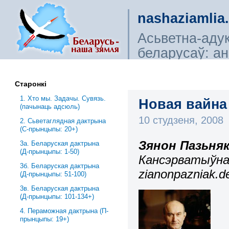
nashaziamlia
Асьветна-аду
беларусаў: ана
сьветагляды, і
Старонкі
1. Хто мы. Задачы. Сувязь.
Новая вайна
(пачынаць адсюль)
10 студзеня, 2008
2. Сьветаглядная дактрына
(С-прынцыпы: 20+)
Зянон Пазьня
3a. Беларуская дактрына
(Д-прынцыпы: 1-50)
Кансэрватыўна
3б. Беларуская дактрына
zianonpazniak.de
(Д-прынцыпы: 51-100)
3в. Беларуская дактрына
(Д-прынцыпы: 101-134+)
4. Пераможная дактрына (П-
прынцыпы: 19+)