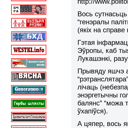
http://www.polit
Вось сутнасьць 
“генэралы паліт
(якіх на справе 
Гэтая інфармац
Эўропы, каб ты
Лукашэнкі, разу
Прывяду яшчэ а
“рэтранслятара
лічаць (небезп
энэргетычны го
балянс” “можа т
ўхапіўся).
А цяпер, вось 