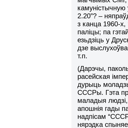
камуністычную 
2.20”? – няпра
з канца 1960-х,
паліцы; па гэт
езьдзіць у Друс
дзе выслухоўваць
т.п.
(Дарэчы, паколь
расейская імпе
дурыць моладзь
СССРы. Гэта пр
маладыя людзі,
апошнія гады па
надпісам “СССР
нярэдка спыняе