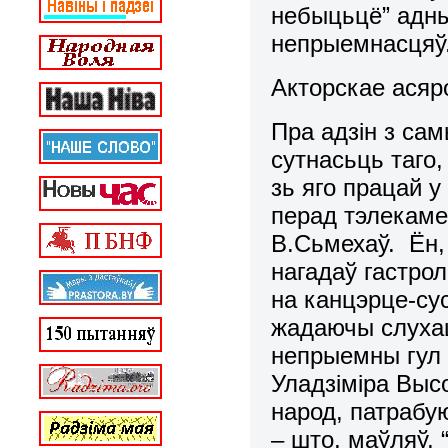
небыцьцё” адн
непрыемнасцяў
Акторскае ася
Пра адзін з са
сутнасьць таго
зь яго працай у
перад тэлекаме
В.Сьмехаў. Ён,
нагадаў гастрол
на канцэрце-су
жадаючы слухац
непрыемны гул –
Уладзіміра Выс
народ, патрабу
– што, маўляў, 