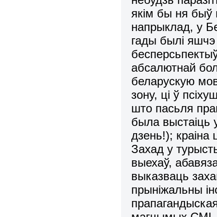
якім бы ня быў
напрыклад, у Бе
гады былі яшчэ
бесперсьпекты
абсалютнай бо
беларускую мову
зону, ці ў псіху
што пасьля пра
была выстаіць у
дзень!); краін
Захад у турыст
выехаў, абавяза
выказваць заха
прыніжальны інс
прапагандыская
магчымых СМІ, 