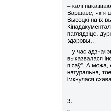
– калі паказва
Варшаве, якія а
Высоцкі на іх 
Кінадакументал
паглядзіце, дур
здаровы…
– у час адзнач
выказвалася ін
пісаў”. А можа,
натуральна, тое
імкнулася схав
3.