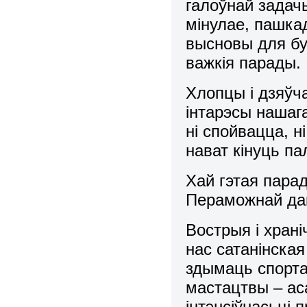
галоўнай задач
мінулае, пашка
высновы для б
важкія парады.
Хлопцы і дзяўч
інтарэсы нашага
ні спойвацца, 
нават кінуць па
Хай гэтая пара
Пераможнай да
Вострыя і храні
нас сатанінска
здымаць спорта
мастацтвы – ас
інтэнсіўнасьці 