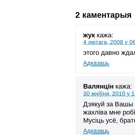
2 каментарыя
жук
кажа:
4 лютага, 2008 у 0
этого давно ждал
Адказаць
Валянцін
кажа:
30 жніўня, 2010 у 
Дзякуй за Вашы 
жахліва мне роб
Мусіць усё, бра
Адказаць