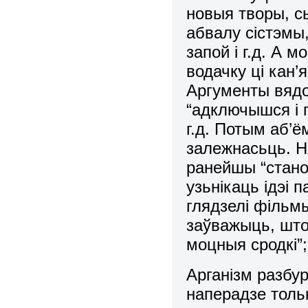
новыя творы, с
абвалу сістэмы
запой і г.д. А 
водачку ці кан’
Аргументы вядом
“адключышся і п
г.д. Потым аб’ё
залежнасьць. Ня
ранейшы “стано
узьнікаць ідэі 
глядзелі фільмы
заўважыць, што
моцныя сродкі”;
Арганізм разбур
наперадзе толь