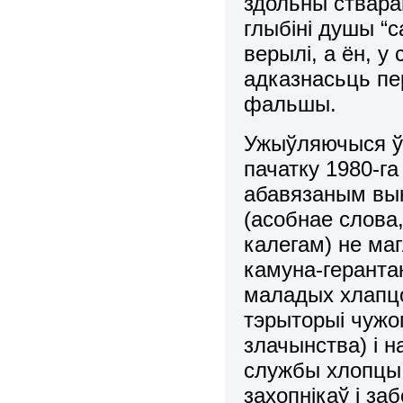
здольны стварац
глыбіні душы “с
верылі, а ён, у
адказнасьць пе
фальшы.
Ужыўляючыся ў с
пачатку 1980-га
абавязаным выка
(асобнае слова,
калегам) не ма
камуна-геранта
маладых хлапцо
тэрыторыі чужо
злачынства) і 
службы хлопцы 
захопнікаў і за