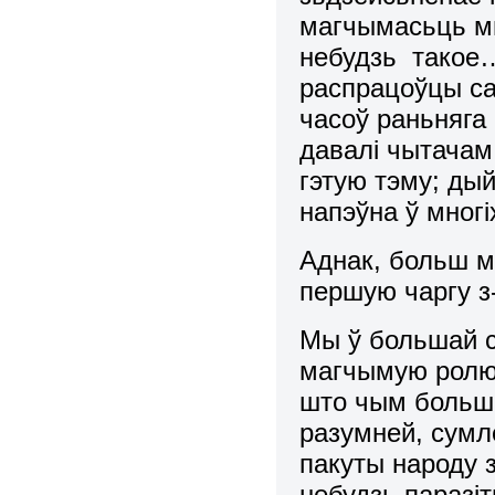
магчымасьць мы
небудзь такое…
распрацоўцы са
часоў раньняга
давалі чытачам
гэтую тэму; ды
напэўна ў мног
Аднак, больш мы
першую чаргу з-
Мы ў большай с
магчымую ролю 
што чым больш 
разумней, сумл
пакуты народу 
небудзь паразі