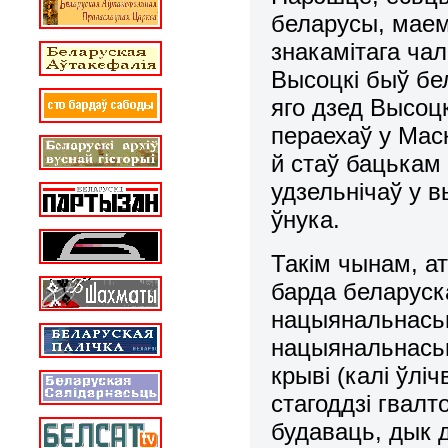
беларусы, маем
знакамітага чал
Высоцкі быў бе
яго дзед Высоц
пераехаў у Маск
й стаў бацькам
удзельнічаў у в
ўнука.
Такім чынам, а
барда беларуск
нацыянальнасьц
нацыянальнасьц
крыві (калі ўлі
стагоддзі гвалт
будаваць, дык 