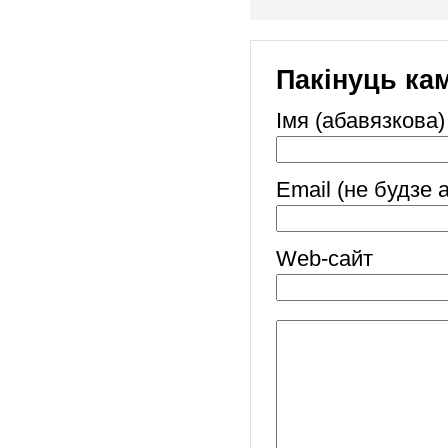
Пакінуць ка
Імя (абавязкова)
Email (не будзе 
Web-cайт