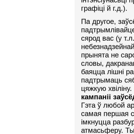
графіці й г.д.).
Па другое, заўс
падтрымлівайце
сярод вас (у т.
небезнадзейнай
прынята не сар
словы, дакрана
баяцца лішні р
падтрымаць сябр
цяжкую хвіліну
кампаніі заўс
Гэта ў любой ар
самая першая с
імкнуцца разбу
атмасьферу. Ты