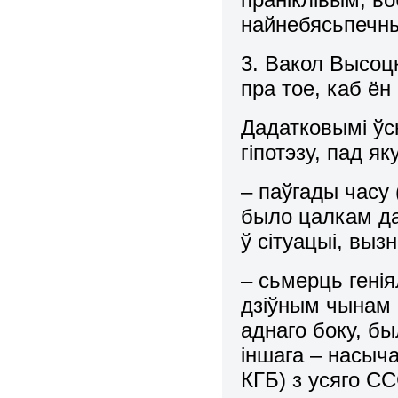
найнебясьпечны
3. Вакол Высоцк
пра тое, каб ён 
Дадатковымі ўс
гіпотэзу, пад я
– паўгады часу 
было цалкам да
ў сітуацыі, выз
– сьмерць генія
дзіўным чынам с
аднаго боку, бы
іншага – насыч
КГБ) з усяго С