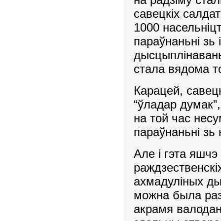
савецкіх салдат
1000 насельніцт
параўнаньні зь 
дысцыплінаван
стала вядома т
Карацей, савецк
“ўладар думак”,
на той час нес
параўнаньні зь
Але і гэта яшч
раждзественскіх
ахмадуліных ды 
можна была раз
акрамя валодан