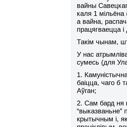
вайны Савецкаг
каля 1 мільёна 
а вайна, распач
працягваецца і
Такім чынам, ш
У нас атрымлів
сумесь (для Ула
1. Камуністычн
баіцца, чаго б 
Аўган;
2. Сам бард ня
“выказваньне” 
крытычным і, я
праніклівым, во