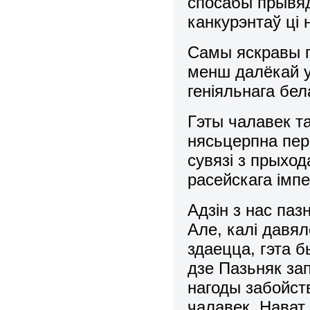
спосабы прывяд
канкурэнтаў ці
Самы яскравы п
менш далёкай у
геніяльнага бел
Гэты чалавек т
нясьцерпна пер
сувязі з прыхо
расейскага імп
Адзін з нас паз
Але, калі давял
здаецца, гэта б
дзе Пазьняк за
нагоды забойст
чалавек. Нават