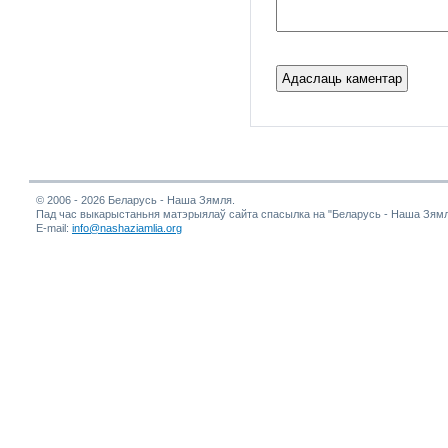
© 2006 - 2026 Беларусь - Наша Зямля.
Пад час выкарыстаньня матэрыялаў сайта спасылка на "Беларусь - Наша Зямл
E-mail:
info@nashaziamlia.org