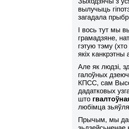
Зыходзячы з ус
вылучыць гіпотэ
загадала прыбра
І вось тут мы 
грамадзяне, на
гэтую тэму (хто
якіх канкрэтны 
Але як людзі, 
галоўных дзеюч
КПСС, сам Высоц
дадатковых узг
што
гвалтоўна
любімца зьяўля
Прычым, мы да
зьдзейсьненае 