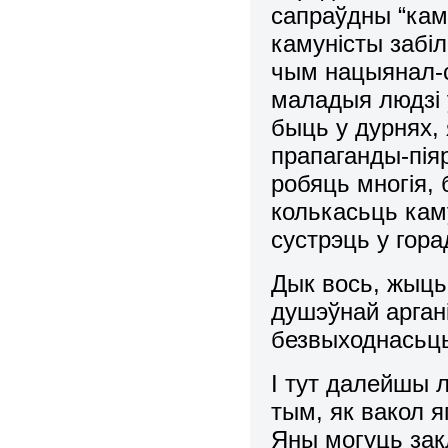
сапраўдны “кам
камуністы забіл
чым нацыянал-с
маладыя людзі 
быць у дурнях,
прапаганды-піяр
робяць многія,
колькасьць кам
сустрэць у гора
Дык вось, жыць 
душэўнай аргані
безвыходнасьць
І тут далейшы 
тым, як вакол я
Яны могуць зак