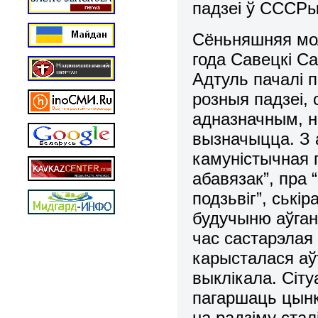
падзеі ў СССРы 
Сёньняшняя мол
года Савецкі С
Адтуль пачалі п
розныя падзеі, 
адназначным, ні
вызначыцца. З 
камуністычная 
абавязак”, пра 
подзьвіг”, ські
будучыню аўганс
час састарэлая 
карысталася аў
выклікала. Сіт
пагаршаць цынка
на радзіму ста