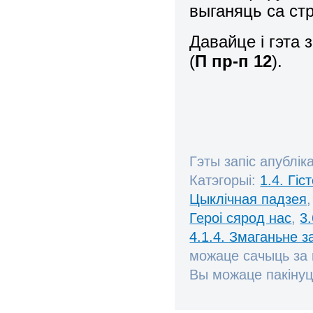
выганяць са ст
Давайце і гэта
(
П пр-п 12
).
Гэты запіс апублік
Катэгорыі:
1.4. Гі
Цыклічная падзея
Героі сярод нас
,
3
4.1.4. Змаганьне 
можаце сачыць за
Вы можаце пакінуц