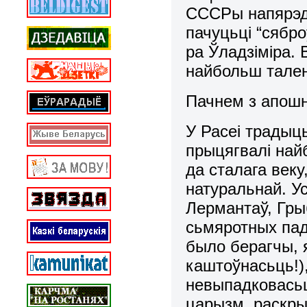
СССРы напярэда
пачуцьці “сябро
ра Ўладзіміра.
найбольш тален
Пачнем з апошн
У Расеі традыц
прыцягвалі най
да сталага веку
натуральнай. Ус
Лермантаў, Гры
сьмяротных падз
было берагчы, 
каштоўнасьць!),
невыпадковась
царызм, раскрыл