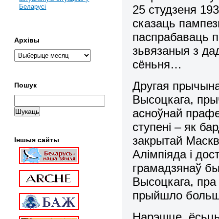
25 студзеня 193
Беларусі
сказаць пампез
паспрабаваць п
Архівы
зьвязаныя з да
сёньня…
Другая прычына
Пошук
Высоцкага, пры
асноўнай прафес
ступені – як ба
закрытай Маскве
Іншыя сайты
Алімпіяда і дос
грамадзянаў бы
Высоцкага, пра
прыйшло больш
Нарэшце, ёсьць