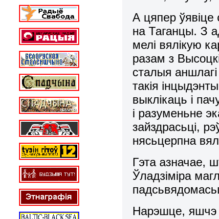
А цяпер ўявіце 
на Таганцы. З а
мелі вялікую к
разам з Высоцк
сталыя аншлагі 
такія інцыдэнты
выклікаць і пач
і разуменьне эк
зайздрасьці, рэ
нясьцерпна вя
Гэта азначае, ш
Ўладзіміра магл
падсьвядомась
Нарэшце, яшчэ 