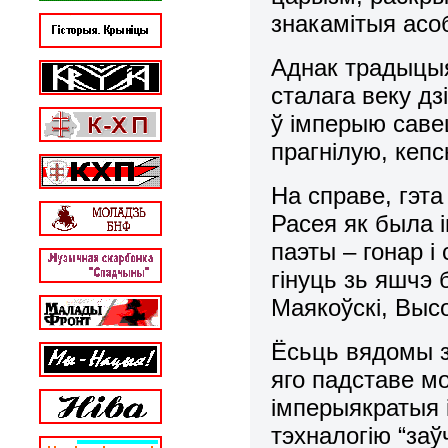
знакамітыя асо
Аднак традыцы
сталага веку д
ў імперыю саве
прагнілую, кепс
На справе, гэта
Расея як была і
паэты – гонар і
гінуць зь яшчэ
Маякоўскі, Выс
Ёсьць вядомы з
яго падставе м
імперыякратыя 
тэхналогію “заў