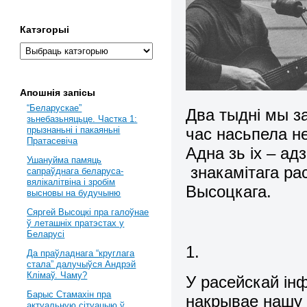
Катэгорыі
Апошнія запісы
“Беларускае”
Два тыдні мы за
зьнебазьняцьце. Частка 1:
час насьпела не
прызнаньні і пакаяньні
Пратасевіча
Адна зь іх – ад
Ушануйма памяць
знакамітага рас
сапраўднага беларуса-
вялікалітвіна і зробім
Высоцкага.
высновы на будучыню
Сяргей Высоцкі пра галоўнае
ў леташніх пратэстах у
Беларусі
1.
Да праўладнага “круглага
стала” далучыўся Андрэй
Клімаў. Чаму?
У расейскай ін
Барыс Стамахін пра
накрывае нашу Б
актуальную сітуацыю ў