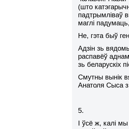
(што катэгарыч
падтрымліваў вы
маглі падумаць
Не, гэта быў ге
Адзін зь вядомы
распавёў аднам
зь беларускіх 
Смутны вынік в
Анатоля Сыса 
5.
І ўсё ж, калі м