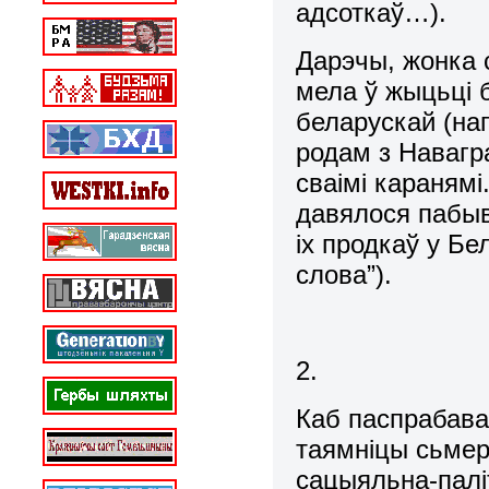
адсоткаў…).
Дарэчы, жонка 
мела ў жыцьці 
беларускай (нап
родам з Навагра
сваімі каранямі
давялося пабыв
іх продкаў у Бе
слова”).
2.
Каб паспрабава
таямніцы сьмер
сацыяльна-палі