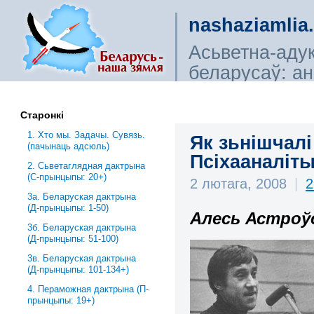
nashaziamlia
Асьветна-аду
беларусаў: ана
сьветагляды, і
Старонкі
1. Хто мы. Задачы. Сувязь.
Як зьнішчалі
(пачынаць адсюль)
Псіхааналіты
2. Сьветаглядная дактрына
(С-прынцыпы: 20+)
2 лютага, 2008
|
2
3a. Беларуская дактрына
(Д-прынцыпы: 1-50)
Алесь Астроўс
3б. Беларуская дактрына
(Д-прынцыпы: 51-100)
3в. Беларуская дактрына
(Д-прынцыпы: 101-134+)
4. Пераможная дактрына (П-
прынцыпы: 19+)