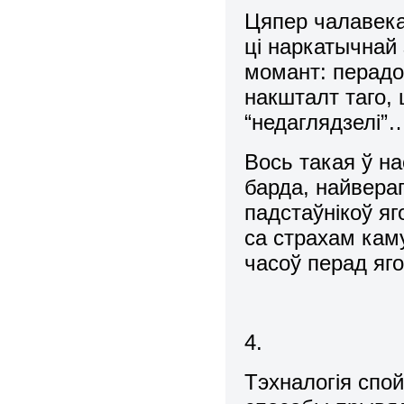
Цяпер чалавека
ці наркатычнай
момант: перадоз
накшталт таго, 
“недаглядзе
Вось такая ў на
барда, найвера
падстаўнікоў я
са страхам кам
часоў перад яг
4.
Тэхналогія спо