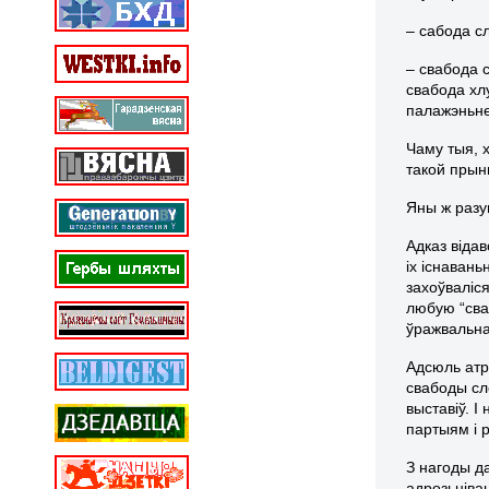
– сабода с
– свабода 
свабода хл
палажэньне
Чаму тыя, 
такой прын
Яны ж разу
Адказ віда
іх існавань
захоўваліс
любую “сва
ўражвальна
Адсюль атр
свабоды сло
выставіў. І
партыям і 
З нагоды д
адрозьніва