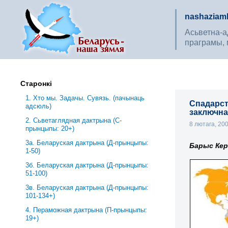
nashaziaml
Асьветна-ад
праграмы, 
Старонкі
1. Хто мы. Задачы. Сувязь. (пачынаць
Спадарст
адсюль)
заключная
2. Сьветаглядная дактрына (С-
8 лютага, 20
прынцыпы: 20+)
3a. Беларуская дактрына (Д-прынцыпы:
Барыс Кер
1-50)
3б. Беларуская дактрына (Д-прынцыпы:
51-100)
3в. Беларуская дактрына (Д-прынцыпы:
101-134+)
4. Пераможная дактрына (П-прынцыпы:
19+)