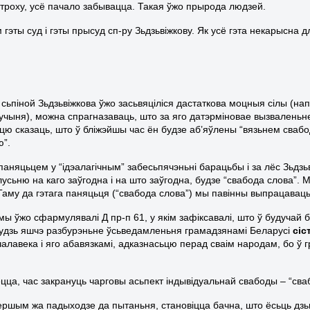
атроху, усё пачало забывацца. Такая ўжо прырода людзей.
ам гэты суд і гэты прысуд сп-ру Зьдзьвіжкову. Як усё гэта некарыс
а сьпіной Зьдзьвіжкова ўжо засьвяціліся дастаткова моцныя сілы (н
учыня), можна спрагназаваць, што за яго датэрміновае вызваленьн
цю сказаць, што ў бліжэйшы час ён будзе аб’яўлены “вязьнем свабод
ю”.
аняцьцем у “ідэалагічным” забесьпячэньні барацьбы і за лёс Зьдзьв
лусьню на каго заўгодна і на што заўгодна, будзе “свабода слова”.
Таму да гэтага паняцьця (“свабода слова”) мы павінны выпрацаваць
 мы ўжо сфармулявалі Д пр-п 61, у якім зафіксавалі, што ў будуч
будзь яшчэ разбурэньне ўсьведамленьня грамадзянамі Беларусі
сіс
чалавека і яго абавязкамі, адказнасьцю перад сваім народам, бо ў 
цца, час закрануць чарговы асьпект індывідуальнай свабоды – “сва
 першым жа падыходзе да пытаньня, становіцца бачна, што ёсьць д