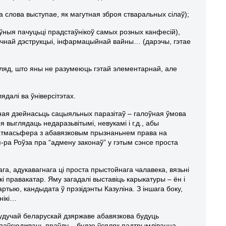
а слова выступае, як магутная зброя стваральных сілаў);
шэўныя пачуцьці прадстаўнікоў самых розных канфесій),
гічнай дэструкцыі, інфармацыйнай вайны… (дарэчы, гэтае
гляд, што яны не разумеюць гэтай элементарнай, але
далі ва ўніверсітэтах.
ўная дзейнасьць сацыяльных паразітаў – галоўная ўмова
я выглядаць недаразьвітымі, невукамі і г.д., абы
 атмасьфера з абавязковым прызнаньнем права на
-ра Роўза пра “адмену законаў” у гэтым сэнсе проста
га, адукавагнага ці проста прыстойнага чалавека, вязьні
цкі правакатар. Яму загадалі выставіць карыкатуры – ён і
артыю, кандыдата ў прэзідэнты Казуліна. З іншага боку,
нікі…
дучай беларускай дзяржаве абавязкова будуць
аспаўсюджваць праўду – будзе ўсяляк падтрымлівацца.