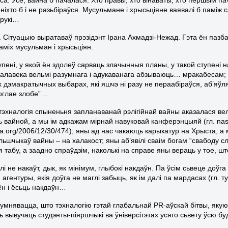
ніхто б і не разьбіраўся. Мусульмане і хрысьціяне ваявалі б паміж
 рукі…
 Сітуацыю выратаваў прэзідэнт Ірана Ахмадзі-Нежад. Гэта ён пазбав
аміх мусульман і хрысьціян.
тупені, у якой ён здолеў сарваць злачынныя планы, у такой ступені
чалавека вельмі разумнага і адукаванага абзываюць… мракабесам; 
 дэмакратычных выбарах, які яшчэ ні разу не пераабіраўся, аб’яўля
оглае злобе”…
 тэхналогія спыненьня запланаванай рэлігійнай вайны аказалася ве
 вайной, а мы ім адкажам мірнай навуковай канферэнцыяй (гл. nash
a.org/2006/12/30/474); яны ад нас чакаюць карыкатур на Хрыста, а 
льшчыкаў вайны – на халакост; яны аб’явілі сваім богам “свабоду с
табу, а заадно спраўдзім, наколькі на справе яны вераць у тое, 
лі не накаўт, дык, як мінімум, глыбокі накдаўн. Па ўсім сьвеце доў
й агентуры, якія доўга не маглі забыць, як ім далі па мардасах (гл. т
ён і ёсьць накдаўн…
умнявацца, што тэхналогію гэтай глабальнай PR-аўскай бітвы, якую 
ь вывучаць студэнты-піяршчыкі ва ўніверсітэтах усяго сьвету ўсю