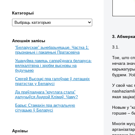
Катэгорыі
3. Абмерк
Апошнія запісы
3.1.
“Беларускае” зьнебазьняцьце. Частка 1:
прызнаньні і пакаяньні Пратасевіча
Тое, што с
Ушануйма памяць сапраўднага беларуса-
нечага зна
вялікалітвіна і зробім высновы на
карыкатуры
будучыню
будзем. Усё
Сяргей Высоцкі пра галоўнае ў леташніх
пратэстах у Беларусі
У свой час 
nashaziaml
Да праўладнага “круглага стала”
якая заціка
далучыўся Андрэй Клімаў. Чаму?
Барыс Стамахін пра актуальную
Новым у “к
сітуацыю ў Беларусі
горшае – б
Многія мус
арганізатар
Архівы
прарока Ісу