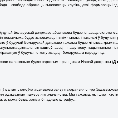
ода – свабода абражаць, зьневажаць, хлусіць, дэзінфармаваць і г.д.
 будучай Беларускай дзяржаве абавязкова будзе існаваць сістэма
сь
кія немагчыма будзе зьневажаць ніякім чынам, і паколькі ў будучыні
што ў будучай Беларускай дзяржаве таксама будзе лічыцца крымі
 агульнанацыянальныя каштоўнасьці – нашу мову, нацыянальна-гіст
скіраваную ў будучыню мэту жыцьця беларускага народу і г.д.
енае палажэньне будзе чарговым прынцыпам Нашай дактрыны (
Д 
ы ў цэлым станоўча ацэньваем зьяву пакараньня сп-ра Зьдзьвіжкова
ня адэкватным памеру яго злачынства. Мы таксама, як і шмат хто і
, а, можа быць, хапіла б і аднаго штрафу…