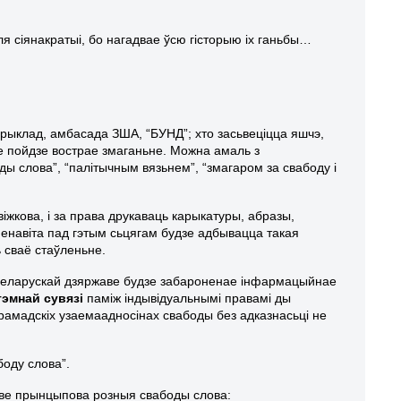
на для сіянакратыі, бо нагадвае ўсю гісторыю іх ганьбы…
апрыклад, амбасада ЗША, “БУНД”; хто засьвеціцца яшчэ,
е пойдзе вострае змаганьне. Можна амаль з
ы слова”, “палітычным вязьнем”, “змагаром за свабоду і
іжкова, і за права друкаваць карыкатуры, абразы,
 Менавіта пад гэтым сьцягам будзе адбывацца такая
 сваё стаўленьне.
ай беларускай дзяржаве будзе забароненае інфармацыйнае
тэмнай сувязі
паміж індывідуальнымі правамі ды
грамадскіх узаемаадносінах свабоды без адказнасьці не
боду слова”.
зьве прынцыпова розныя свабоды слова: