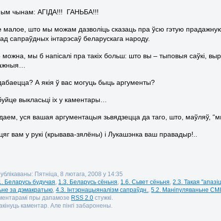
іным чынам: АГІДА!!! ГАНЬБА!!!
ае малое, што мы можам дазволіць сказаць пра ўсю гэтую прадажну
ад сапраўдных інтарэсаў беларускага народу.
о можна, мы б напісалі пра такіх больш: што вы – тыповыя саўкі, в
дажныя…
дабаецца? А якія ў вас могуць быць аргументы?
буйце выкласьці іх у каментары…
даем, уся вашая аргументацыя зьвядзецца да таго, што, маўляў, “м
цяг вам у рукі (крывава-зялёны) і Лукашэнка ваш правадыр!..
ублікаваны: Пятніца, 8 лютага, 2008 у 14:35
1. Беларусь будучая
,
1.3. Беларусь сёньня
,
1.6. Сьвет сёньня
,
2.3. Такая "апазі
ньне за дэмакратыю
,
4.3. Інтэрнацыяналізм сапраўдн.
,
5.2. Маніпуляваньне СМ
аментарамі пры дапамозе
RSS 2.0
стужкі.
кінуць каментар. Але пінгі забаронены.