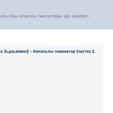
, сілы, інтарэсы, сьветагляды, ідэі, ідэалогіі,
а Зьдзьвіжкоў – банальны павакатар (частка 3,