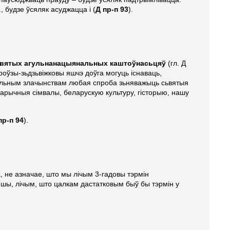
, будзе ўсяляк асуджацца і (
Д пр-п 93
).
вятых агульнанацыянальных каштоўнасьцяў
(гл. Д
 роўзы-зьдзьвіжковы яшчэ доўга могуць існаваць,
нальным злачынствам любая спроба зьняважыць сьвятыя
арычныя сімвалы, беларускую культуру, гісторыю, нашу
пр-п 94
).
, не азначае, што мы лічым 3-гадовы тэрмін
ншы, лічым, што цалкам дастатковым быў бы тэрмін у