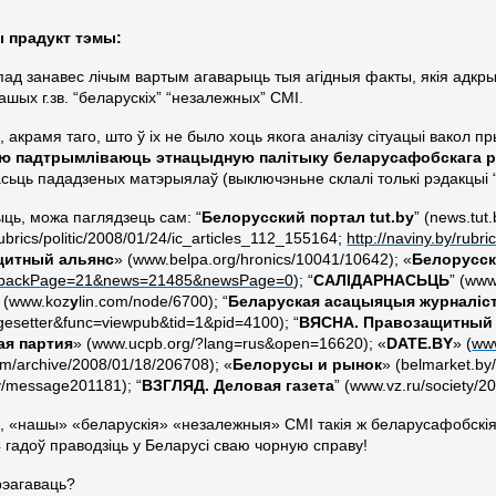
ы прадукт тэмы:
пад занавес лічым вартым агаварыць тыя агідныя факты, якія адкр
шых г.зв. “беларускіх” “незалежных” СМІ.
 акрамя таго, што ў іх не было хоць якога аналізу сітуацыі вакол 
ю падтрымліваюць этнацыдную палітыку беларусафобскага 
сьць пададзеных матэрыялаў (выключэньне склалі толькі рэдакцыі “С
ыць, можа паглядзець сам: “
Белорусский портал tut.by
” (news.tut
rubrics/politic/2008/01/24/ic_articles_112_155164;
http://naviny.by/rub
щитный альянс
» (www.belpa.org/hronics/10041/10642); «
Белорусск
backPage=21&news=21485&newsPage=0
); “
САЛІДАРНАСЬЦЬ
” (ww
 (www.koz
y
lin.com/node/6700); “
Беларуская асацыяцыя журналіс
esetter&func=viewpub&tid=1&pid=4100); “
ВЯСНА. Правозащитный
ая партия
» (
www
.
ucpb
.
org
/?
lang
=
rus
&
open
=16620); «
DATE
.
BY
» (
ww
m/archive/2008/01/18/206708); «
Белорусы и рынок
» (belmarket.by
y/message201181); “
ВЗГЛЯД. Д
еловая газета
” (www.vz.ru/society/2
, «нашы» «беларускія» «незалежныя» СМІ такія ж беларусафобскія,
4 гадоў праводзіць у Беларусі сваю чорную справу!
рэагаваць?