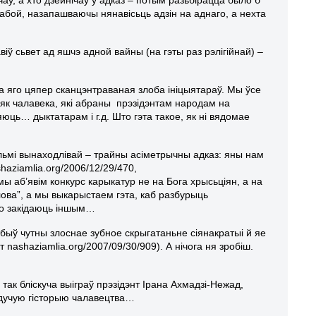
 сабой, назапашваючы нянавісьць адзін на аднаго, а нехта
іў сьвет ад яшчэ адной вайны (на гэты раз рэлігійнай) –
 на яго цяпер сканцэнтраваная злоба ініцыятараў. Мы ўсе
як чалавека, які абраны прэзідэнтам народам на
юць… дыктатарам і г.д. Што гэта такое, як ні вядомае
льмі вынаходлівай – трайны асіметрычны адказ: яны нам
aziamlia.org/2006/12/29/470,
мы аб’явім конкурс карыкатур не на Бога хрысьціян, а на
лова”, а мы выкарыстаем гэта, каб разбурыць
што закідаюць іншым…
га быў чутны злоснае зубное скрыгатаньне сіянакратыі й яе
ут nashaziamlia.org/2007/09/30/909). А нічога ня зробіш.
так бліскуча выіграў прэзідэнт Ірана Ахмадзі-Нежад,
 будучую гісторыю чалавецтва…