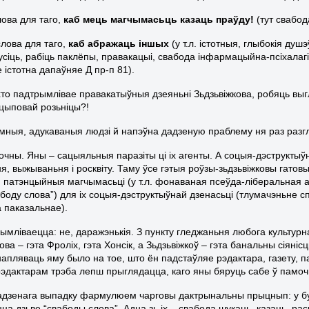
лова для таго,
каб мець магчымасьць казаць праўду!
(тут свабод
слова для таго,
каб абражаць іншых
(у т.л. істотныя, глыбокія ду
усіць, рабіць паклёпы, правакацыі, свабода інфармацыйна-псіхала
 істотна дапаўняе Д пр-п 81).
хто падтрымлівае правакатыўныя дзеяньні Зьдзьвіжкова, робяць вы
цыповай розьніцы?!
мныя, адукаваныя людзі й напэўна дадзеную праблему ня раз разгля
вочны. Яны – сацыяльныя паразіты ці іх агенты. А соцыя-дэструкты
ня, выжываньня і росквіту. Таму ўсе гэтыя роўзы-зьдзьвіжковы гатовы
я патэнцыйныя магчымасьці (у т.л. фонаваная псеўда-ліберальная
боду слова”) для іх соцыя-дэструктыўнай дзенасьці (тлумачэньне сп
 паказальнае).
ымліваецца: не, даражэнькія. З пункту гледжаньня любога культурна
ва – гэта Фроліх, гэта Хонсік, а Зьдзьвіжкоў – гэта банальны сіяніс
 напляваць яму было на тое, што ён падстаўляе рэдактара, газету, п
рэдактарам трэба лепш прыглядацца, каго яны бяруць сабе ў памоч
адзенага выпадку фармулюем чарговы дактрынальны прыцнып: у бу
цца дзьве “свабоды слова”. Адна зь іх – свабода шукаць, казаць, р