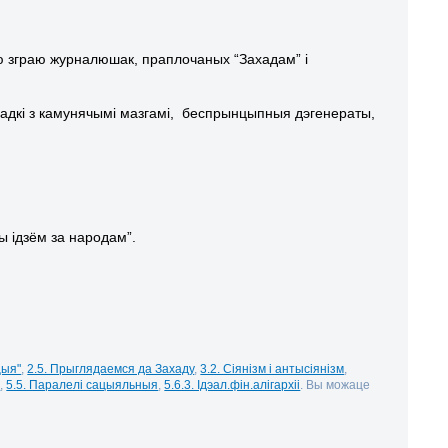
ю зграю журналюшак, праплочаных “Захадам” і
ырадкі з камунячымі мазгамі, беспрынцыпныя дэгенераты,
ы ідзём за народам”.
цыя"
,
2.5. Прыглядаемся да Захаду
,
3.2. Сіянізм і антысіянізм
,
І
,
5.5. Паралелі сацыяльныя
,
5.6.3. Ідэал.фін.алігархіі
. Вы можаце