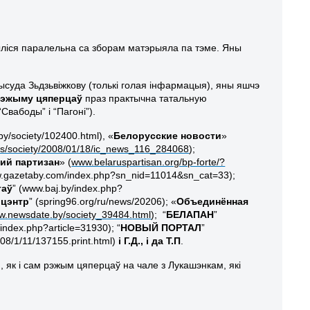
ыліся паралельна са зборам матэрыяла па тэме. Яны
прысуда Зьдзьвіжкову (толькі голая інфармацыя), яны яшчэ
рэжыму цяперцаў
праз практычна
татальную
вабоды” і “Пагоні”).
.by/society/102400.html), «
Белорусские новости
»
rics/society/2008/01/18/ic_news_116_284068
);
ий партизан
» (
www.belaruspartisan.org/bp-forte/?
w.gazetaby.com/index.php?sn_nid=11014&sn_cat=33);
таў
” (www.baj.by/index.php?
 цэнтр
” (spring96.org/ru/news/20206); «
Объединённая
w
.
newsdate
.
by
/
society
_39484.
html
); “
БЕЛАПАН
”
/index.php?article=31930); “
НОВЫЙ ПОРТАЛ
”
008/1/11/137155.print.html)
і Г.Д., і да Т.П
.
 як і сам рэжым цяперцаў на чале з Лукашэнкам, які