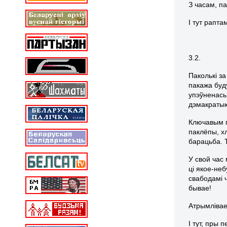
З часам, п
І тут рапт
3.2.
Паколькі з
пакажа буд
упэўненась
дэмакраты
Ключавым п
паклёпы, х
барацьба. 
У свой час
ці якое-не
свабодамі 
бывае!
Атрымлівае
І тут, пры