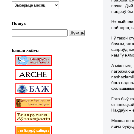
позна. Дый 
паціраў бы
Ня выйшла.
Пошук
найперш, с
І ў такой с
бачым, як 
сапраўдных
Іншыя сайты
нам “у ням
А між тым,
пагражаюць
nashaziamli
бога падпа
фальшывыя 
Гэта быў ка
сініянісцка
Накдаўн – 
Можна не с
яшчэ будуц