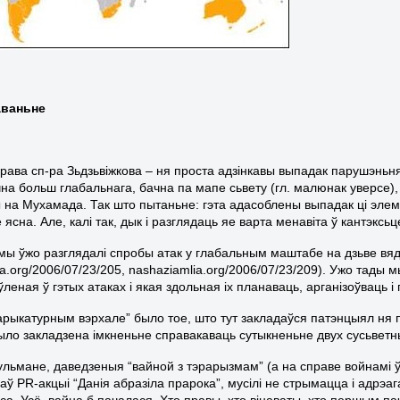
аваньне
права сп-ра Зьдзьвіжкова – ня проста адзінкавы выпадак парушэньн
чна больш глабальнага, бачна па мапе сьвету (гл. малюнак уверсе)
 на Мухамада. Так што пытаньне: гэта адасоблены выпадак ці эле
 ясна. Але, калі так, дык і разглядаць яе варта менавіта ў кантэк
мы ўжо разглядалі спробы атак у глабальным маштабе на дзьве вядуч
ia.org/2006/07/23/205, nashaziamlia.org/2006/07/23/209). Ужо тады
ўленая ў гэтых атаках і якая здольная іх планаваць, арганізоўваць 
арыкатурным вэрхале” было тое, што тут закладаўся патэнцыял ня пр
ыло закладзена імкненьне справакаваць сутыкненьне двух сусьветных
ульмане, даведзеныя “вайной з тэрарызмам” (а на справе войнамі ў 
аў PR-акцыі “Данія абразіла прарока”, мусілі не стрымацца і адрэа
са. Усё, вайна б пачалася. Хто правы, хто вінаваты, хто першым па