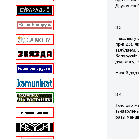
Другая сваб
3.3.
Паколькі ў
пр-п 23), я
заяўляем, 
беларускія
дзяржаву, 
Няхай дадз
3.4.
Тое, што м
зьняволень
разы меншы