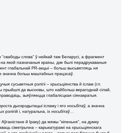
я “свабоды слова” ў нейкай там Беларусі, а фрагмент
, на якой пазначаныя краіны, дзе былі перадрукаваныя
мент глабальнай PR-акцыі – больш высьвятляць ня
сьце значна больш маштабных працэсаў.
ыя сусьветныя рэлігіі – хрысьціянства й іслам (гл.
 мы прыйшлі да высновы, што найбольш верагоднай сілай,
і праводзіць, зьяўляецца глабалісцкая сіянакратыя.
оста дыскрэдытацыі ісламу і яго носьбітаў, а значна
 рэлігій і, натуральна, іх носьбітаў…
Аўганістане й Іраку) да мяжы “кіпеньня”, на думку
гаваць сіметрычна – карыкатурамі на хрысьціянскага
чаў, а хто дзейнічаў у адказ – потым разьбірацца было б