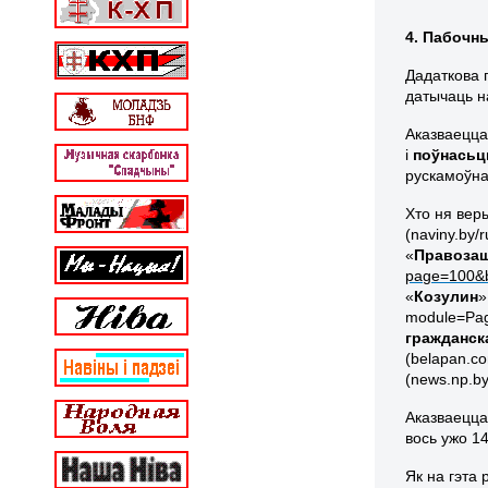
4. Пабочн
Дадаткова 
датычаць на
Аказваецца,
і
поўнасьц
рускамоўна
Хто ня вер
(naviny.by/
«
Правоза
page=100&
«
Козулин
»
module=Pag
гражданск
(belapan.co
(news.np.b
Аказваецца
вось ужо 1
Як на гэта 