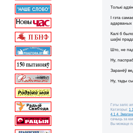
Толькі адз
І гэта сам
адарваных 
Калі б был
шаўкі пра
Што, не па
Ну, паспра
Заранёў ве
Ну, тады сь
Гэты запіс ап
Катэгорыі:
1.
4.1.4. Змага
сачыць за к
Вы можаце па