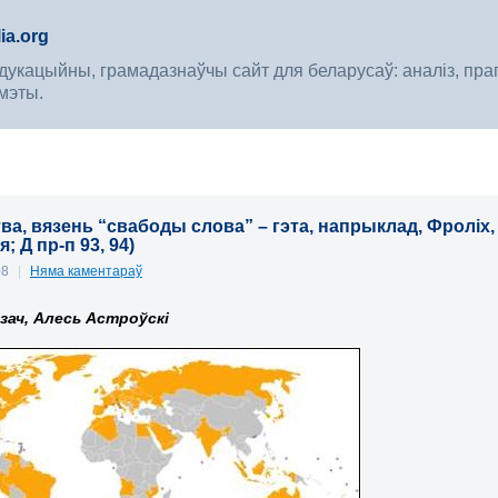
ia.org
укацыйны, грамадазнаўчы сайт для беларусаў: аналіз, прагноз
мэты.
ва, вязень “свабоды слова” – гэта, напрыклад, Фроліх, 
; Д пр-п 93, 94)
08
|
Няма каментараў
зач, Алесь Астроўскі