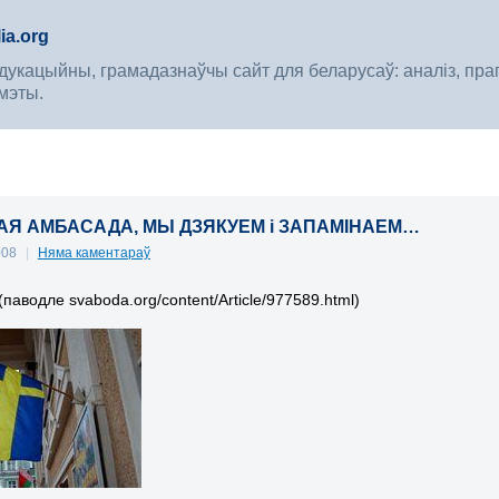
ia.org
укацыйны, грамадазнаўчы сайт для беларусаў: аналіз, прагноз
мэты.
Я АМБАСАДА, МЫ ДЗЯКУЕМ і ЗАПАМІНАЕМ…
008
|
Няма каментараў
(паводле svaboda.org/content/Article/977589.html)