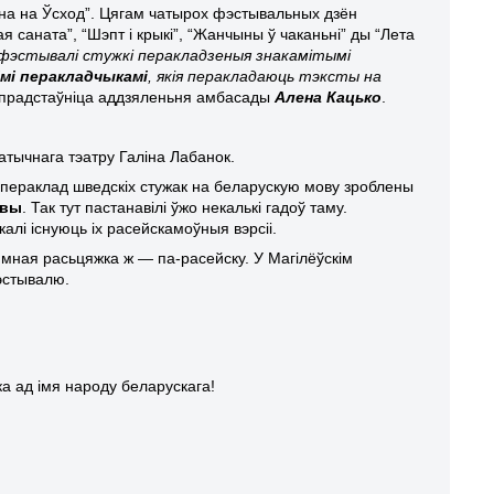
мана на Ўсход”. Цягам чатырох фэстывальных дзён
я саната”, “Шэпт і крыкі”, “Жанчыны ў чаканьні” ды “Лета
фэстывалі стужкі перакладзеныя знакамітымі
мі перакладчыкамі
, якія пераклада
ю
ць тэксты на
 прадстаўніца аддзяленьня амбасады
Алена Кацько
.
атычнага тэатру Галіна Лабанок.
 пераклад шведскіх стужак на беларускую мову зроблены
овы
. Так тут пастанавілі ўжо некалькі гадоў таму.
алі існуюць іх расейскамоўныя вэрсіі.
ямная расьцяжка ж — па-расейску. У Магілёўскім
фэстывалю.
а ад імя народу беларускага!