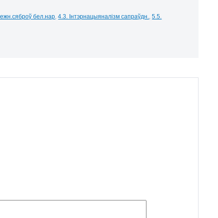
межн.сяброў бел.нар
,
4.3. Інтэрнацыяналізм сапраўдн.
,
5.5.