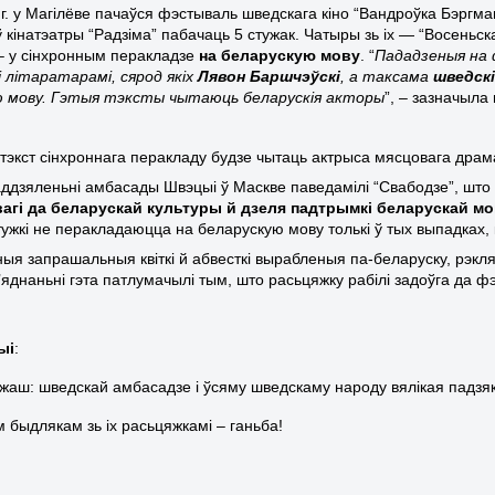
г.г. у Магілёве пачаўся фэстываль шведскага кіно “Вандроўка Бэрг
ў кінатэатры “Радзіма” пабачаць
5
стужак. Чатыры зь іх — “Восеньска
 – у сінхронным перакладзе
на беларускую мову
. “
П
ададзеныя
на 
і літаратарамі, сярод якіх
Лявон Баршчэўскі
, а таксама
шведскі
ю мову. Гэтыя тэксты чытаюць беларускія акторы
”,
–
зазначыла
 тэкст сінхроннага перакладу будзе чытаць актрыса мясцовага драм
аддзяленьні амбасады Швэцыі ў Маскве паведамілі “Свабодзе”, што
авагі да беларускай культуры й дзеля падтрымкі беларускай м
ужкі не перакладаюцца на беларускую мову толькі ў тых выпадках, к
ыя запрашальныя квіткі й абвесткі вырабленыя па-беларуску, рэкл
б’яднаньні гэта патлумачылі тым, што расьцяжку рабілі задоўга да 
ыі
:
ажаш: шведскай амбасадзе і ўсяму шведскаму народу вялікая падзяк
 быдлякам зь іх расьцяжкамі – ганьба!