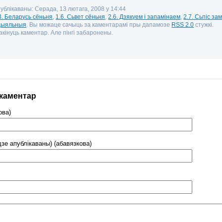
публікаваны: Серада, 13 лютага, 2008 у 14:44
3. Беларусь сёньня
,
1.6. Сьвет сёньня
,
2.6. Дзякуем і запамінаем
,
2.7. Сьпіс за
цыяльныя
. Вы можаце сачыць за каментарамі пры дапамозе
RSS 2.0
стужкі.
кінуць каментар. Але пінгі забаронены.
 каментар
ова)
дзе апублікаваны) (абавязкова)