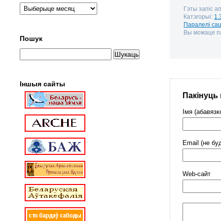
Гэты запіс а
Катэгорыі:
1.
Паралелі са
Вы можаце па
Пошук
Іншыя сайты
Пакінуць
Імя (абавязк
Email (не бу
Web-cайт