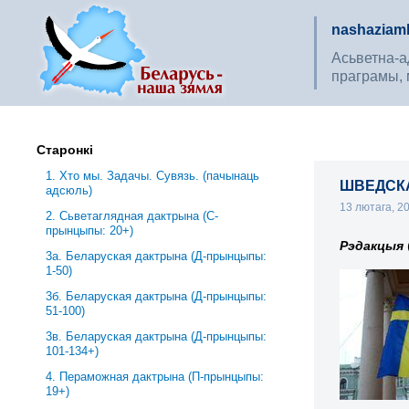
nashaziaml
Асьветна-ад
праграмы, 
Старонкі
1. Хто мы. Задачы. Сувязь. (пачынаць
ШВЕДСКА
адсюль)
13 лютага, 2
2. Сьветаглядная дактрына (С-
прынцыпы: 20+)
Рэдакцыя
3a. Беларуская дактрына (Д-прынцыпы:
1-50)
3б. Беларуская дактрына (Д-прынцыпы:
51-100)
3в. Беларуская дактрына (Д-прынцыпы:
101-134+)
4. Пераможная дактрына (П-прынцыпы:
19+)