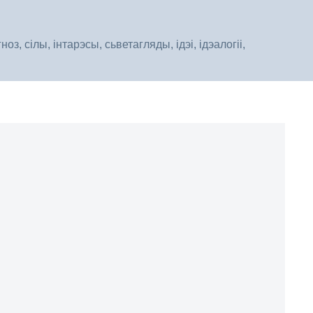
, сілы, інтарэсы, сьветагляды, ідэі, ідэалогіі,