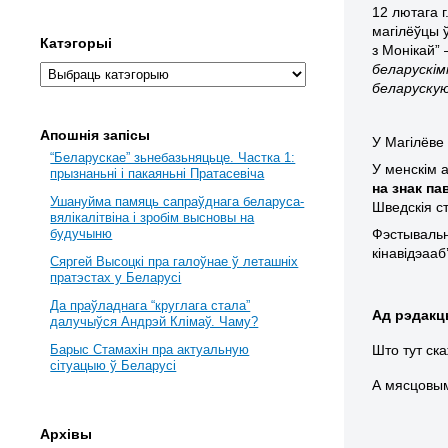
12 лютага 
магілёўцы 
Катэгорыі
з Монікай”
беларускім
беларуску
Апошнія запісы
У Магілёве
“Беларускае” зьнебазьняцьце. Частка 1:
У менскім 
прызнаньні і пакаяньні Пратасевіча
на знак п
Ушануйма памяць сапраўднага беларуса-
Шведскія ст
вялікалітвіна і зробім высновы на
Фэстывальн
будучыню
кінавідэаа
Сяргей Высоцкі пра галоўнае ў леташніх
пратэстах у Беларусі
Да праўладнага “круглага стала”
Ад рэдакц
далучыўся Андрэй Клімаў. Чаму?
Што тут ск
Барыс Стамахін пра актуальную
сітуацыю ў Беларусі
А мясцовым
Архівы