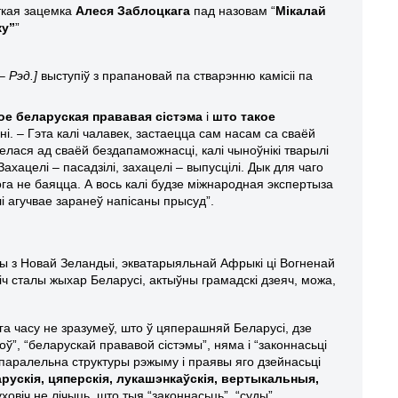
ткая зацемка
Алеся Заблоцкага
пад назовам “
Мікалай
ку”
”
– Рэд.]
выступіў з прапановай па стварэнню камісіі па
ое беларуская прававая сістэма
і
што такое
ні. – Гэта калі чалавек, застаецца сам насам са сваёй
елася ад сваёй бездапаможнасці, калі чыноўнікі тварылі
Захацелі – пасадзілі, захацелі – выпусцілі. Дык для чаго
кога не баяцца. А вось калі будзе міжнародная экспертыза
лі агучвае заранеў напісаны прысуд”.
сты з Новай Зеландыі, экватарыяльнай Афрыкі ці Вогненай
іч сталы жыхар Беларусі, актыўны грамадскі дзеяч, можа,
га часу не зразумеў, што ў цяперашняй Беларусі, дзе
”, “беларускай прававой сістэмы”, няма і “законнасьці
 паралельна структуры рэжыму і праявы яго дзейнасьці
рускія, цяперскія, лукашэнкаўскія, вертыкальныя,
ховіч не лічыць, што тыя “законнасьць”, “суды”,