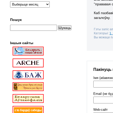
“прававая 
Каб пазбав
загалоўку.
Пошук
Гэты запіс ап
Катэгорыі:
1
Вы можаце па
Іншыя сайты
Пакінуць
Імя (абавязк
Email (не бу
Web-cайт