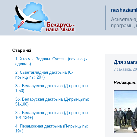
nashaziaml
Асьветна-ад
праграмы, 
Старонкі
1. Хто мы. Задачы. Сувязь. (пачынаць
Для змаг
адсюль)
7 сакавіка, 2
2. Сьветаглядная дактрына (С-
прынцыпы: 20+)
Рэдакцыя
.
3a. Беларуская дактрына (Д-прынцыпы:
1-50)
3б. Беларуская дактрына (Д-прынцыпы:
51-100)
3в. Беларуская дактрына (Д-прынцыпы:
101-134+)
4. Пераможная дактрына (П-прынцыпы:
19+)