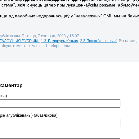
сістэма”, якія існуюць цяпер пры лукашэнкаўскім рэжыме, абумоўл
іцца ад падобных недарэчнасьцяў у “незалежных” СМІ, мы ня бачым
ублікаваны: Пятніца, 7 сакавіка, 2008 у 15:07
. ГАЛОЎНЫЯ РУБРЫКІ:
,
1.3. Беларусь сёньня
,
2.3. Такая "апазіцыя"
. Вы можаце
кінуць каментар. Але пінгі забаронены.
 каментар
ова)
дзе апублікаваны) (абавязкова)