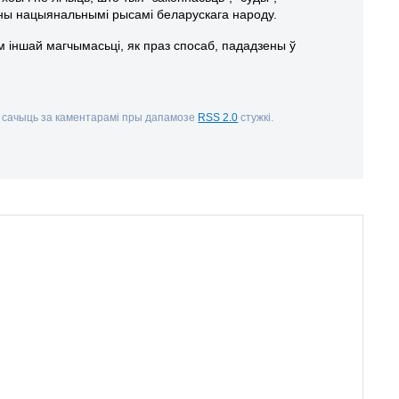
ены нацыянальнымі рысамі беларускага народу.
 іншай магчымасьці, як праз спосаб, пададзены ў
 сачыць за каментарамі пры дапамозе
RSS 2.0
стужкі.