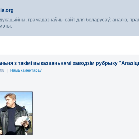
ia.org
укацыйны, грамадазнаўчы сайт для беларусаў: аналіз, прагноз
мэты.
аньня з такімі выказваньнямі заводзім рубрыку “Апазі
008
|
Няма каментараў