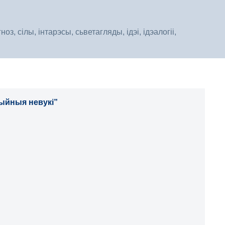
, сілы, інтарэсы, сьветагляды, ідэі, ідэалогіі,
цыйныя невукі”