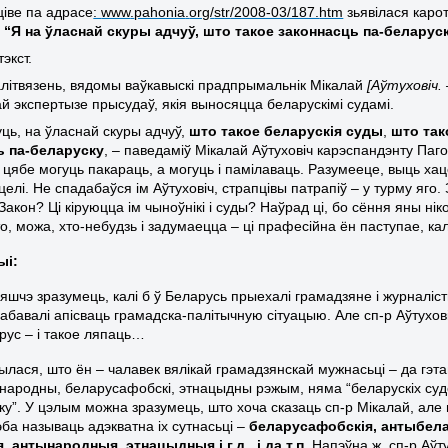
ціве па адрасе
:
www
.
pahonia
.
org
/
str
/2008-03/187.
htm
зьявілася каро
 “Я на ўласнай скуры адчуў, што такое законнасць па-беларус
экст.
алітвязень, вядомы ваўкавыскі прадпрымальнік Мікалай
[Аўтуховіч. 
й экспертызе прысудаў, якія выносяцца беларускімі судамі.
уць, на ўласнай скуры адчуў,
што такое беларускія суды
,
што так
ь па-беларуску
, – паведаміў Мікалай Аўтуховіч карэспандэнту Паго
 цябе могуць пакараць, а могуць і памілаваць. Разумееце, выць хац
целі. Не спадабаўся ім Аўтуховіч, страпцівы патрапіў – у турму яго. 
Закон? Ці кіруюцца ім чыноўнікі і суды? Наўрад ці, бо сёння яны ні
о, можа, хто-небудзь і задумаецца – ці прафесійна ён паступае, ка
ыі:
 яшчэ зразумець, калі б ў Беларусь прыехалі грамадзяне і журналі
рабавалі апісваць грамадска-палітычную сітуацыю. Але сп-р Аўтухов
арус – і такое ляпаць…
рылася, што ён – чалавек вялікай грамадзянскай мужнасьці – да гэта
народны, беларусафобскі, этнацыдны рэжым, няма “беларускіх судоў
ку”. У цэлым можна зразумець, што хоча сказаць сп-р Мікалай, але
эба называць адэкватна іх сутнасьці –
беларусафобскія, антыбела
 антынародныя, этнацыдныя і г.д., і да т.п.
Напэўна ж, сп-р Аўту