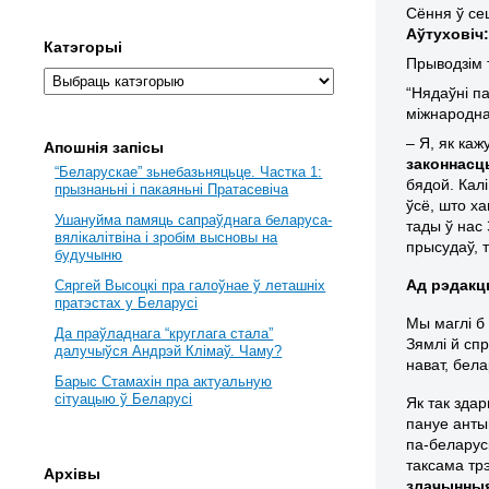
Сёння ў се
Аўтуховіч:
Катэгорыі
Прыводзім т
“Нядаўні п
міжнародна
– Я, як каж
Апошнія запісы
законнасц
“Беларускае” зьнебазьняцьце. Частка 1:
бядой. Калі
прызнаньні і пакаяньні Пратасевіча
ўсё, што ха
Ушануйма памяць сапраўднага беларуса-
тады ў нас 
вялікалітвіна і зробім высновы на
прысудаў, т
будучыню
Ад рэдакц
Сяргей Высоцкі пра галоўнае ў леташніх
пратэстах у Беларусі
Мы маглі б
Да праўладнага “круглага стала”
Зямлі й сп
далучыўся Андрэй Клімаў. Чаму?
нават, бел
Барыс Стамахін пра актуальную
сітуацыю ў Беларусі
Як так зда
пануе анты
па-беларус
таксама тр
Архівы
злачынныя,