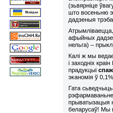
(зьвярніце ўваг
што восеньню э
дадзеныя трэба
Атрымліваецца, 
афыйных дадзен
нельга) – прыкл
Калі ж мы веда
і заходніх краі
прадукцыі
спаж
эканомія ў 0,1
Гата сьведчыць
рэфармаваньне 
прыватызацыя н
беларусаў! Мы 