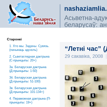
nashaziamlia
Асьветна-аду
беларусаў: ана
сьветагляды, і
Старонкі
1. Хто мы. Задачы. Сувязь.
“Летні час” (
(пачынаць адсюль)
29 сакавіка, 2008
|
2. Сьветаглядная дактрына
(С-прынцыпы: 20+)
3a. Беларуская дактрына
(Д-прынцыпы: 1-50)
3б. Беларуская дактрына
(Д-прынцыпы: 51-100)
3в. Беларуская дактрына
(Д-прынцыпы: 101-134+)
4. Пераможная дактрына (П-
прынцыпы: 19+)