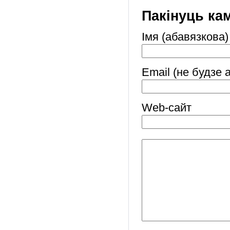
Пакінуць ка
Імя (абавязкова)
Email (не будзе 
Web-cайт