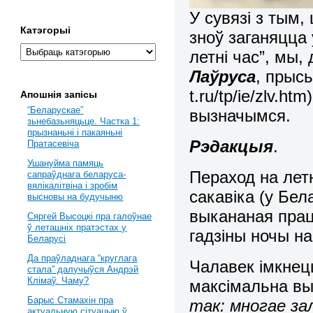
У сувязі з тым,
Катэгорыі
зноў заганяцца 
летні час”, мы,
Лаўруса
, прыс
t.ru/tp/ie/zlv.h
Апошнія запісы
“Беларускае”
вызначымся.
зьнебазьняцьце. Частка 1:
прызнаньні і пакаяньні
Рэдакцыя
.
Пратасевіча
Ушануйма памяць
Пераход на лет
сапраўднага беларуса-
вялікалітвіна і зробім
сакавіка (у Бел
высновы на будучыню
выкананая прац
Сяргей Высоцкі пра галоўнае
ў леташніх пратэстах у
гадзіны ночы на
Беларусі
Да праўладнага “круглага
Чалавек імкнец
стала” далучыўся Андрэй
Клімаў. Чаму?
максімальна в
Барыс Стамахін пра
так: многае за
актуальную сітуацыю ў