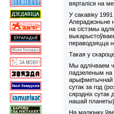
вярталіся на ме
У сакавіку 199
Апераджэньне н
на сістэмы адлі
выкарыстоўваец
пераводзяцца на
Такая у скароце
Мы адлічваем ч
падзеленым на г
арыфметычнай п
сутак за год (р
сярэдніх сутак 
нашай планеты)
На малюнку ўве