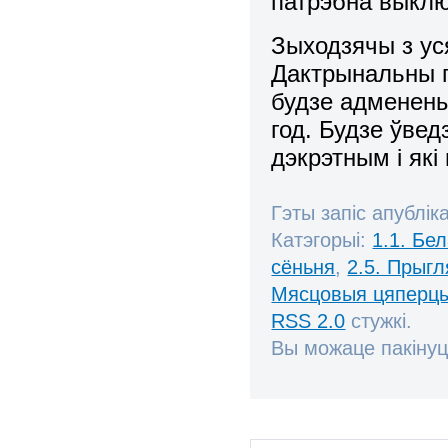
патрэбна выклю
Зыходзячы з ус
Дактрынальны п
будзе адменены
год. Будзе ўвед
дэкрэтным і які
Гэты запіс апублік
Катэгорыі:
1.1. Бе
сёньня
,
2.5. Прыг
Мясцовыя цяперц
RSS 2.0
стужкі.
Вы можаце пакінуц