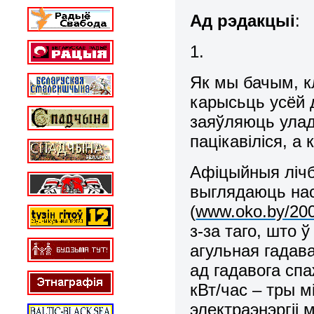
Ад рэдакцыі
:
1.
Як мы бачым, к
карысьць усёй д
заяўляюць улад
пацікавіліся, а
Афіцыйныя лічб
выглядаюць на
(
www.oko.by/200
з-за таго, што 
агульная гадав
ад гадавога спа
кВт/час – тры м
электраэнэргіі м