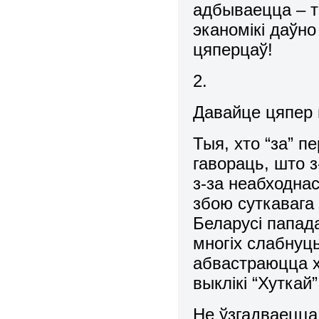
адбываецца – т
эканомікі даўно
цяперцаў!
2.
Давайце цяпер
Тыя, хто “за” п
гавораць, што з
з-за неабходнас
збою суткавага
Беларусі папад
многіх слабнуць 
абвастраюцца х
выклікі “Хуткай” 
Не ўзгадваецца