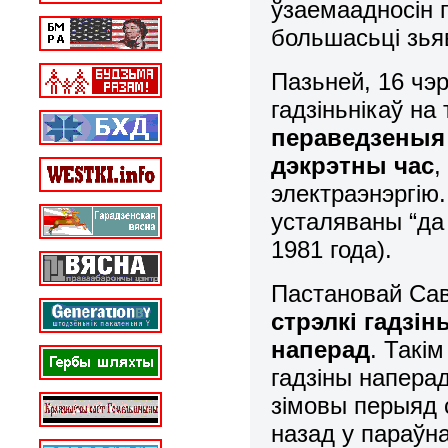
ўзаемаадносін п
большасьці зья
Пазьней, 16 чэр
гадзіньнікаў н
пераведзеныя 
дэкрэтны час
,
электраэнэргію.
усталяваны “да
1981 года).
Пастановай Саве
стрэлкі гадзін
наперад
. Такі
гадзіны наперад
зімовы перыяд с
назад у параўна