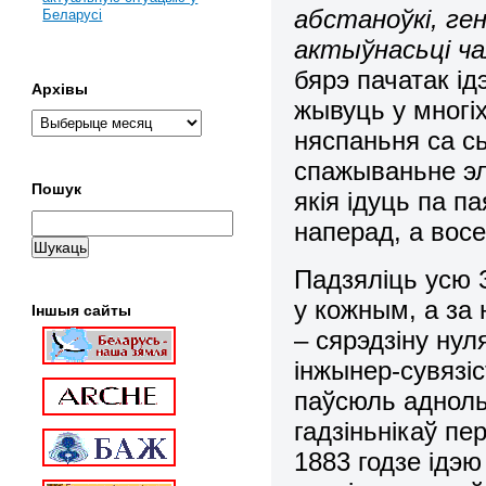
абстаноўкі, г
Беларусі
актыўнасьці чал
бярэ пачатак ід
Архівы
жывуць у многі
няспаньня са с
спажываньне эле
Пошук
якія ідуць па п
наперад, а вос
Падзяліць усю 
у кожным, а за
Іншыя сайты
– сярэдзіну нул
інжынер-сувязі
паўсюль адноль
гадзіньнікаў пе
1883 годзе ідэю