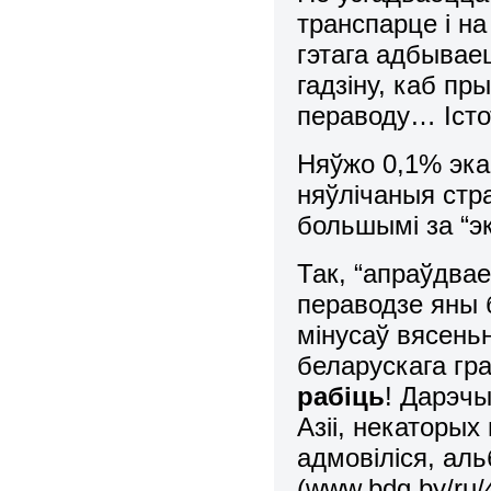
транспарце і на
гэтага адбываец
гадзіну, каб пр
пераводу… Істо
Няўжо 0,1% эка
няўлічаныя стр
большымі за “э
Так, “апраўдвае
пераводзе яны 
мінусаў вясеньн
беларускага гр
рабіць
! Дарэчы,
Азіі, некаторых
адмовіліся, аль
(www.bdg.by/ru/