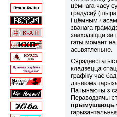
цёмнага часу с
градусаў (шыра
і цёмным часам
званага грамадз
знаходзіцца за 
гэты момант на
асьвятленьне.
Сярэднестатысты
кладзецца спац
графіку час ба
дзьвюма гарыза
Пачынаючы з сак
Пераводзячы ст
прымушаюць
гарызантальныя 