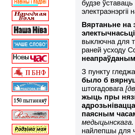
будзе ўставаць
электраэнэргіі 
Вяртаньне на 
электычнасьці
выключна для та
раней усходу С
неапраўданы
З пункту гледж
было б вярнуц
штогадовага
[д
жыць пры нязь
адрозьнівацца 
паясным часа
медыцынскага. 
найлепшы для 