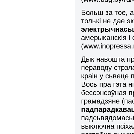
Больш за тое, а
толькі не дае эк
электрычнась
амерыканскія і
(www.inopressa.r
Дык навошта пр
пераводу стрэл
краін у сьвеце
Вось пра гэта н
бессэнсоўная 
грамадзяне (пас
падпарадкавац
падсьвядомасьц
выключна псіха