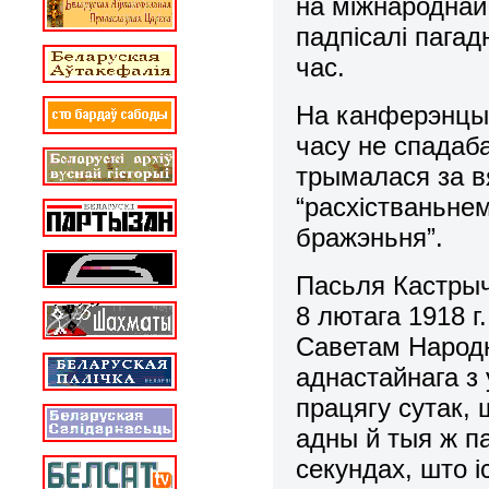
на міжнароднай
падпісалі пагад
час.
На канферэнцыі 
часу не спадаб
трымалася за в
“расхістваньне
бражэньня”.
Пасьля Кастры
8 лютага 1918 
Саветам Народн
аднастайнага з 
працягу сутак,
адны й тыя ж па
секундах, што 