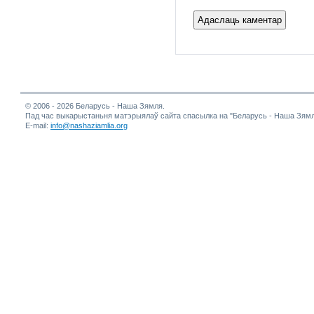
© 2006 - 2026 Беларусь - Наша Зямля.
Пад час выкарыстаньня матэрыялаў сайта спасылка на "Беларусь - Наша Зямл
E-mail:
info@nashaziamlia.org