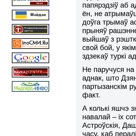
папярэдзіў аб а
ён, не атрымаў
доўга трымаў а
прыняў рашэнне:
выйшаў з рэштка
свой бой, у які
здзекаў туркі а
Не паручуся на
аднак, што Дзян
партызанскім р
факт.
А колькі яшчэ з
навалай – іх со
Астроўскія, Да
часу, каб пера