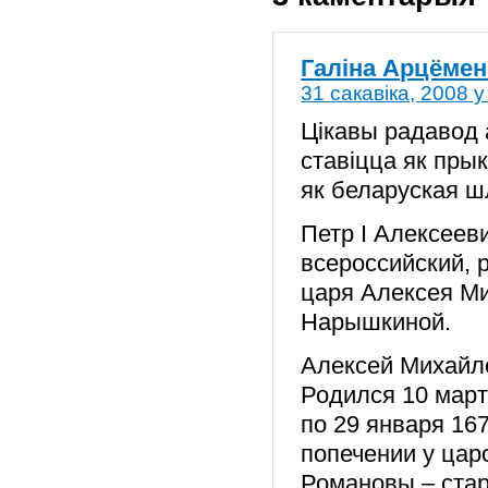
Галіна Арцёмен
31 сакавіка, 2008 у
Цікавы радавод а
ставіцца як пры
як беларуская ш
Петр I Алексеев
всероссийский, 
царя Алексея М
Нарышкиной.
Алексей Михайло
Родился 10 март
по 29 января 16
попечении у царс
Романовы – стар