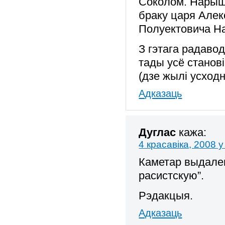
Соколом. Нарышк
браку царя Але
Полуектовича Н
З гэтага радавод
тады усё станов
(дзе жылі усходн
Адказаць
Дуглас
кажа:
4 красавіка, 2008 у
Каметар выдален
расистскую”.
Рэдакцыя.
Адказаць