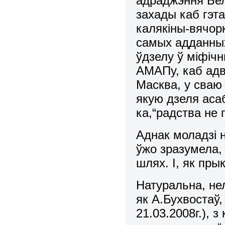
адраджэння Бела
захады каб гэт
калякіны-вячорк
самых адданных
ўдзелу ў міфічн
АМАПу, каб адв
Масква, у сваю
якую дзеля асаб
ка,“радства не
Аднак моладзі 
ўжо зразумела,
шлях. І, як пр
Натуральна, нел
як А.Бухвостаў,
21.03.2008г.), 