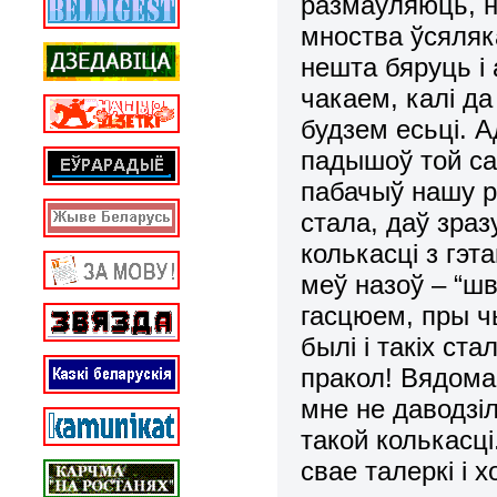
размаўляюць, не
мноства ўсяляка
нешта бяруць і
чакаем, калі да
будзем есьці. А
падышоў той сам
пабачыў нашу р
стала, даў зра
колькасці з гэт
меў назоў – “ш
гасцюем, пры ч
былі і такіх ста
пракол! Вядома
мне не даводзіл
такой колькасці
свае талеркі і 