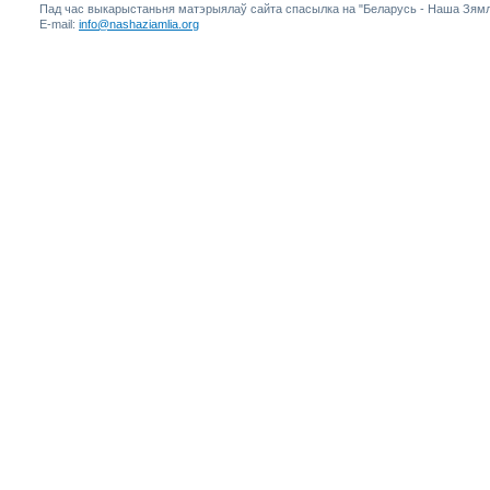
Пад час выкарыстаньня матэрыялаў сайта спасылка на "Беларусь - Наша Зямл
E-mail:
info@nashaziamlia.org