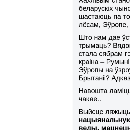
жахлівым стано
беларускіх чыно
шастаюць па то
лёсам, Эўропе, 
Што нам дае ўс
трымаць? Вядом
стала сябрам гэ
краіна – Румын
Эўропы на ўзро
Брытаніі? Адказ
Навошта ламіцца
чакае..
Выйсце ляжыць
нацыянальную
веды, мацнець