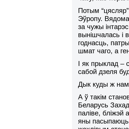
Потым “цясляр” 
Эўропу. Вядома 
за чужы інтарэ
вынішчалась і 
годнасць, патр
шмат чаго, а ге
І як прыклад –
сабой дзеля б
Дык куды ж нам
А ў такім стан
Беларусь Захад
паліве, бліжэй 
яны пасыпаюць