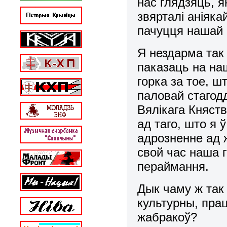
нас глядзяць, я
звярталі аніяка
пачуцця нашай 
Я нездарма так 
паказаць на на
горка за тое, ш
паловай стагодд
Вялікага Княст
ад таго, што я 
адрозненне ад 
свой час наша 
пераймання.
Дык чаму ж так
культурны, прац
жабракоў?