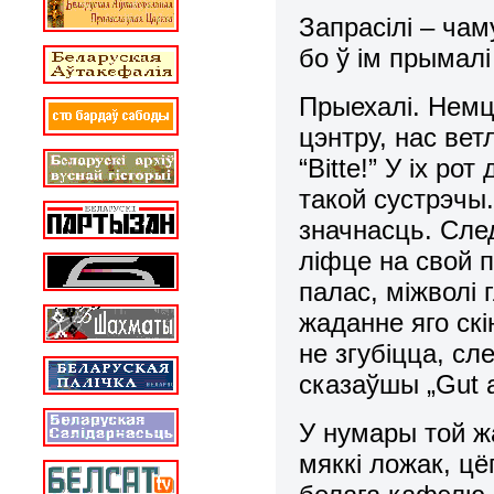
Запрасілі – ча
бо ў ім прымалі
Прыехалі. Немц
цэнтру, нас ветл
“
Bitte
!” У іх рот
такой сустрэчы
значнасць. Сле
ліфце на свой п
палас, міжволі 
жаданне яго скі
не згубіцца, сл
сказаўшы „
Gut
У нумары той ж
мяккі ложак, ц