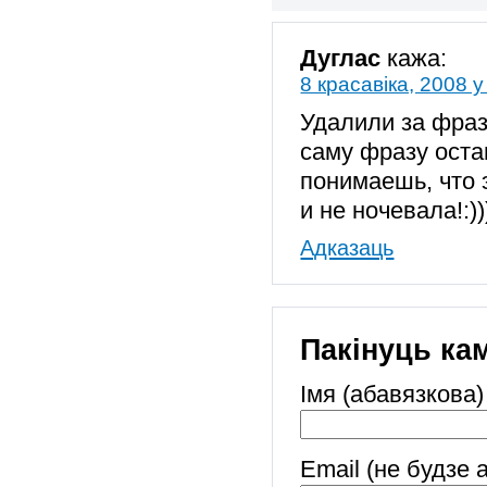
Дуглас
кажа:
8 красавіка, 2008 у
Удалили за фраз
саму фразу оста
понимаешь, что 
и не ночевала!:))
Адказаць
Пакінуць ка
Імя (абавязкова)
Email (не будзе 