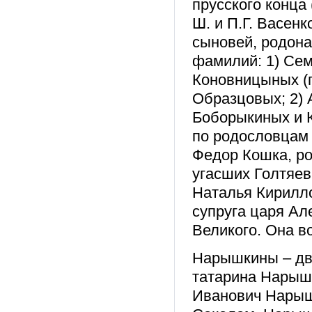
прусского конца 
Ш. и П.Г. Васен
сыновей, родона
фамилий: 1) Се
Коновницыных (п
Образцовых; 2)
Боборыкиных и К
по родословцам 
Федор Кошка, р
угасших Голтяев
Наталья Кирилл
супруга царя Ал
Великого. Она в
Нарышкины – дв
татарина Нарышк
Иванович Нарышк