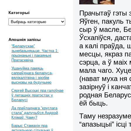
Прачытаў гэты з
Катэгорыі
Яўген, пакуль 
сыр ў масле, 
Ўсхапіўся, даста
Апошнія запісы
а калі праўда, 
“Беларускае”
зьнебазьняцьце. Частка 1:
месцы, якраз п
прызнаньні і пакаяньні
Пратасевіча
сэрца, а ў маіх
Ушануйма памяць
мала чаго. Хуце
сапраўднага беларуса-
(нават муха ня 
вялікалітвіна і зробім
высновы на будучыню
зазірнуў і канч
Сяргей Высоцкі пра галоўнае
родная Беларус
ў леташніх пратэстах у
Беларусі
ёй быць.
Да праўладнага “круглага
стала” далучыўся Андрэй
Таму незразуме
Клімаў. Чаму?
“апазыцыі” ісці
Барыс Стамахін пра
актуальную сітуацыю ў