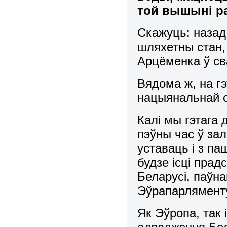
той вышыні ра
Скажуць: назад 
шляхетны стан, 
Арцёменка ў св
Вядома ж, на г
нацыянальнай с
Калі мы гэтага 
пэўны час ў за
уставаць і з па
будзе ісці прад
Беларусі, паўн
Эўрапарлямент
Як Эўропа, так