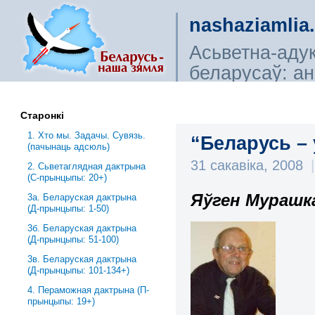
nashaziamlia
Асьветна-аду
беларусаў: ана
сьветагляды, і
Старонкі
1. Хто мы. Задачы. Сувязь.
“Беларусь – 
(пачынаць адсюль)
31 сакавіка, 2008
|
2. Сьветаглядная дактрына
(С-прынцыпы: 20+)
Яўген Мурашк
3a. Беларуская дактрына
(Д-прынцыпы: 1-50)
3б. Беларуская дактрына
(Д-прынцыпы: 51-100)
3в. Беларуская дактрына
(Д-прынцыпы: 101-134+)
4. Пераможная дактрына (П-
прынцыпы: 19+)