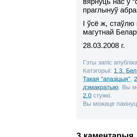
вярнуць нас у “
праглынуў абра
І ўсё ж, стаўлю
магутнай Белар
28.03.2008 г.
Гэты запіс апублік
Катэгорыі:
1.3. Бе
Такая "апазіцыя"
,
дэмакратыю
. Вы 
2.0
стужкі.
Вы можаце пакінуц
3 каментарыя