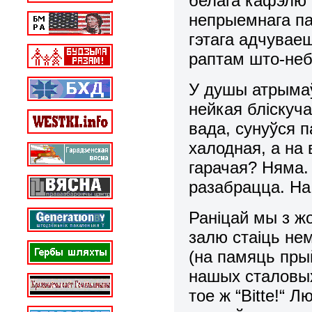
белага кафэлю і
непрыемнага па
гэтага адчувае
раптам што-не
У душы атрымаў
нейкая бліскуч
вада, сунуўся п
халодная, а на 
гарачая? Няма.
разабрацца. На
Раніцай мы з ж
залю стаіць не
(на памяць пры
нашых сталовых 
тое ж “
Bitte
!“ Л