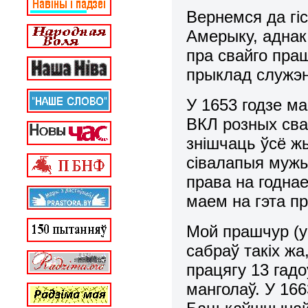
Вернемся да гі
Амерыку, аднак 
пра свайго пра
прыклад служэ
У 1653 годзе ма
ВКЛ розных сваі
знішчаць ўсё жы
сівалапыя мужы
права на годнае
маем на гэта пр
Мой прашчур (у
сабраў такіх жа
працягу 13 гадо
манголаў. У 166