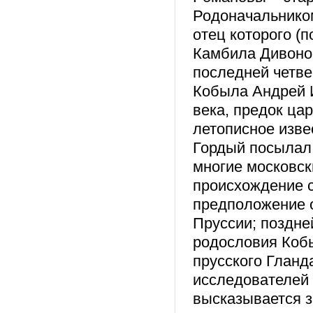
Родоначальником
отец которого (
Камбила Дивонов
последней четвер
Кобыла Андрей 
века, предок ца
летописное изве
Гордый посылал е
многие московск
происхождение с
предположение о
Пруссии; поздн
родословия Кобы
прусского Гланд
исследователей
высказывается з