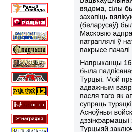
Бацькаўшчынай 
вядома, сілы б
захапіць вялік
(беларусаў) бы
Масковію адпра
патраплялі ў н
пакрысе пачалі
Напрыканцы 166
была падпісана
Турцыі. Мой пра
адважным ваяром
пасля таго як а
супраць турэцкі
Асноўныя войск
дэзінфармацыі з
Турцыяй заключ