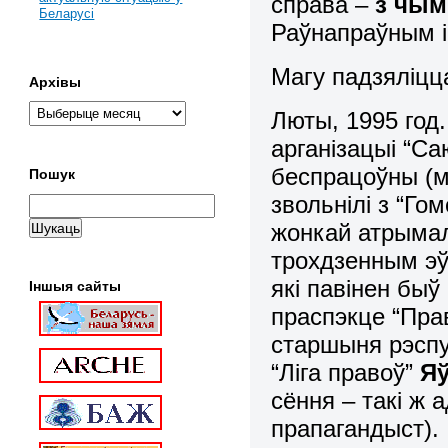
справа –
з чым
Беларусі
Раўнапраўным і
Магу падзяліцц
Архівы
Люты, 1995 год
арганізацыі “С
беспрацоўны (м
Пошук
звольнілі з “Г
жонкай атрымал
трохдзенным эў
які павінен бы
Іншыя сайты
праспэкце “Пра
старшыня рэспу
“Ліга правоў”
Яў
сёння – такі ж 
прапагандыст).