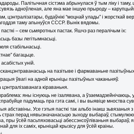
адароды. Палітычная сістэма абрынулася ў тым ліку і таму,
сувязь адноўленая, але яна мае іншую прыроду –
карупцый
ам, цэнтралізатары, будаўнікі “моцнай улады” і жорсткай ве
агоддзя таму апынуўся СССР. Вынік вядомы.
я пасткі – сем сьмяротных пастак. Яшчэ раз пералічым іх:
асьць базы легітымнасьці.
зеля стабільнасьці.
атнае” багацьце.
а асабістых уній.
 сканцэнтраванасьць на пазітыве і фармаваньне пазітыўных
трацыя ўвагі на адной крыніцы пазітыўных чаканьняў.
а цэнтралізаванага кіраваньня.
праблема: яны існуюць не ізалявана, а ўзаемадзейнічаюц
спрабуйце падумаць пра гэта самі, і вы выявіце мноства сув
ныя абставіны. Усе гэтыя пасткі так альбо інакш зьвязаныя з
страх перад нявызначанасьцю зыходу выбараў, стымулююць
а, пры ўсёй пасьпяховасьці абессэнсоўліваньня выбараў, 
най для іх саміх,
крыніцай крызісу для ўсёй краіны
.