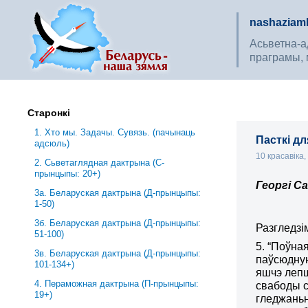
nashaziaml
Асьветна-ад
праграмы, 
Старонкі
1. Хто мы. Задачы. Сувязь. (пачынаць
Пасткі дл
адсюль)
10 красавіка
2. Сьветаглядная дактрына (С-
прынцыпы: 20+)
Георгі С
3a. Беларуская дактрына (Д-прынцыпы:
1-50)
3б. Беларуская дактрына (Д-прынцыпы:
Разгледзі
51-100)
5. “Поўна
3в. Беларуская дактрына (Д-прынцыпы:
паўсюдную
101-134+)
яшчэ лепш
4. Пераможная дактрына (П-прынцыпы:
свабоды с
19+)
гледжаньн