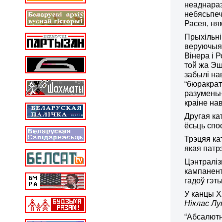
неаднараз
небясьпеч
Расея, ня
Прыхільні
веруючыя 
Вінера і 
той жа Эш
забылі на
“бюракрат
разуменьн
краіне н
Другая ка
ёсьць спо
Трэцяя ка
якая патр
Цэнтраліз
кампанент
гадоў гэт
У канцы Х
Ніклас Л
“Абсалютн