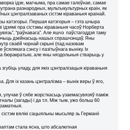
 гаворка ідзе, магчыма, пра самае галоўнае, самае
нутрана разнародных, мультыкультурных краін, як
ных цэнтралізаваных сістэм кіраваньня краінай
.
 тры катэгорыі. Першая катэгорыя – гэта шчыра
ідэямі пра сістэмы кіраваньня часоў Норберта
 сувязь”, “раўнавага”. Але яшчэ паўстагоддзя таму
рэчыць дзейнасьць нашых спрашчэнцаў. Яны
унутр сваёй чорнай скрыні (пад назовам
сялякага сэнсу і пазітыўнага выніку. Іх
пра бюракратыю, але яны няздольныя стварыць у
 згубіць уладу, для якіх цэнтралізацыя кіраваньня
а. Для іх казань цэнтралізма – вынік веры ў яго,
ня, улучае ў сябе жорсткасьць узаемасувязяў паміж
налы (загады) і да т.п. Між тым, ужо больш 60
граматныя.
 сістэм вялікі сацыяльны мысьляр зь Германіі
раптам стала ясна, што абсалютная