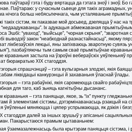
ова паўтараў гэта і буду вяртацца да гэтага зноў і зноў. Бо
нае. Паўтараю: у сучасным сьвеце
для такіх аграмадных, у
ма нічога больш небясьпечнага, чым усталяваньне прымітыў
кі такіх сістэм, як паказвае мой досьвед, дзеляцца ў нас на
“недаадукаванцы”. Іх адукацыя абмежаваная прымітыўнымі 
Роса Эшбі: “уваход”, “выйсьце”, “чорная скрыня”, “зваротная
бі выводзіў закон “
неабходнай разнастайнасьці
”, якому пя
ват лікбезаўскія лекцыі, яны запіхваюць зваротную сувязь 
ыя”), пазбаўляючы тым самым сваё прымітыўнае кіраваньне ў
е кіраваньня застыла на ўзроўні вебераўскіх уяўленьняў 
ават бюракратыю ХІХ стагоддзя.
тэгорыя спрашчэнцаў – гэта вульгарныя злодзеі, якія баяцца
сабам ліквідацыі канкурэнцыі й захаваньня ўласнай ўлады.
тэгорыя – гэта рабаўнікі, якія саромеюцца свайго рабаўніцтв
эбная для таго, каб зьняць кагнітыўны дысананс.
м кіраваньня – гэта паняцьце, якое, зь “іх” пункту гледжань
амі й элементамі сістэмы, дэтэрмінаванасьць рэакцый на сіг
ыя ўяўленьні мяняюцца і цяпер успрымаюцца, як дзікія і бяз
Х стагоддзя далей за іншых зрушыў у апісаньні сацыяльных
уман
. Пакарыстаюся прамым цытаваньнем:
ая ўзаемазалежнасьць была крытэрам паняцьця сістэма, і 