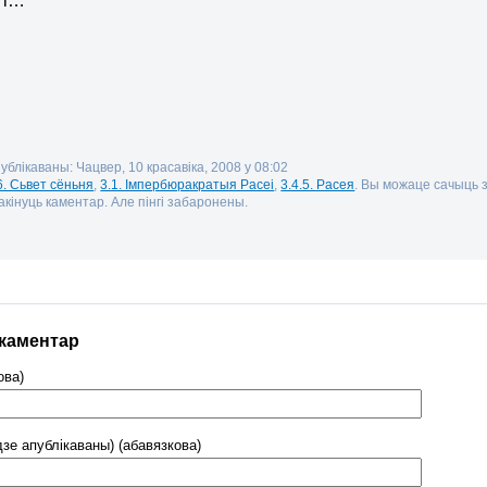
агі…
ублікаваны: Чацвер, 10 красавіка, 2008 у 08:02
6. Сьвет сёньня
,
3.1. Імпербюракратыя Расеі
,
3.4.5. Расея
. Вы можаце сачыць 
кінуць каментар. Але пінгі забаронены.
 каментар
ова)
дзе апублікаваны) (абавязкова)