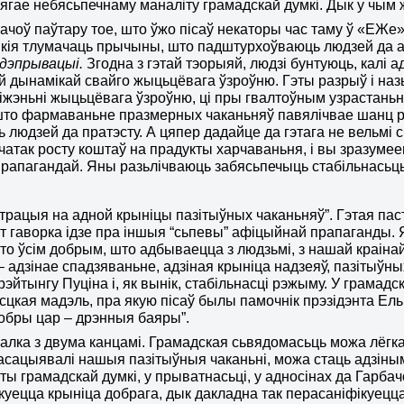
ягае небясьпечнаму маналіту грамадскай думкі. Дык у чым 
ачоў паўтару тое, што ўжо пісаў некаторы час таму ў «ЕЖе».
якія тлумачаць прычыны, што падштурхоўваюць людзей да а
дэпрывацыі.
Згодна з гэтай тэорыяй, людзі бунтуюць, калі 
й дынамікай свайго жыцьцёвага ўзроўню. Гэты разрыў і н
ніжэньні жыцьцёвага ўзроўню, ці пры гвалтоўным узрастаньн
што фармаваньне празмерных чаканьняў павялічвае шанц ро
ь людзей да пратэсту. А цяпер дадайце да гэтага не вельм
пачатак росту коштаў на прадукты харчаваньня, і вы зразумее
рапагандай. Яны разьлічваюць забясьпечыць стабільнасьць,
нтрацыя на адной крыніцы пазітыўных чаканьняў”.
Гэтая пас
ут гаворка ідзе пра іншыя “сьпевы” афіцыйнай прапаганды. 
то ўсім добрым, што адбываецца з людзьмі, з нашай краіна
 – адзінае спадзяваньне, адзіная крыніца надзеяў, пазітыўн
рэйтынгу Пуціна і, як вынік, стабільнасці рэжыму. У грам
сцкая мадэль, пра якую пісаў былы памочнік прэзідэнта Ел
добры цар – дрэнныя баяры”.
палка з двума канцамі. Грамадская сьвядомасьць можа лёгка
 асацыявалі нашыя пазітыўныя чаканьні, можа стаць адзін
ты грамадскай думкі, у прыватнасьці, у адносінах да Гарбачо
куецца крыніца добрага, дык дакладна так перасаніфікуецца