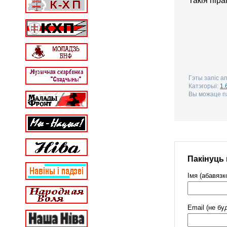
Такія пір
Гэты запіс ап
Катэгорыі:
1.
Вы можаце па
Пакінуць
Імя (абавязк
Email (не бу