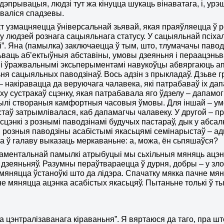
дэпрывацыя, людзі тут жа кінуцца шукаць вінаватага, і, урэш
валіся спадзевы.
т узмацняецца ўніверсальнай зьявай, якая праяўляецца ў 
у людзей рознага сацыяльнага статусу. У сацыяльнай псіха
”. Яна (памылка) заключаецца ў тым, што, тлумачачы павод
ваць аб’ектыўныя абставіны, умовы дзеяньня і пераацэньв
і ўражвальнымі эксьперыментамі навукоўцы абвяргаюць ап
ня сацыяльных паводзінаў. Вось адзін з прыкладаў. Дзьве
– накіравацца да веруючага чалавека, які патрабаваў іх да
ху сустракаў сцэнку, якая патрабавала яго ўдзелу – дапамогі
ылі створаныя камфортныя часовыя ўмовы. Для іншай – у
таў затрымлівалася, каб дапамагчы чалавеку. У другой – пр
 сцэнкі з рознымі паводзінамі будучых пастараў, дык у абса
 розныя паводзіны асабістымі якасьцямі семінарыстаў – ад
а ў галаву выказаць меркаваньне: а, можа, ён сьпяшаўся?
аментальнай памылкі атрыбуцыі мы сьхільныя мяняць ацэнкі 
х дзеяньняў. Разумны пераўтвараецца ў дурня, добры – у зло
 мяняцца ўстаноўкі што да лідэра. Спачатку мякка пачне мян
не мяняцца ацэнка асабістых якасьцяў. Пытаньне толькі ў т
са цэнтралізаванага кіраваньня”.
Я вяртаюся да таго, пра шт