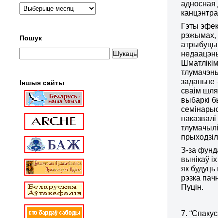
адносная 
канцэнтра
Гэты эфек
рэжымах, 
Пошук
атрыбуцыі
недаацэнь
Шматлікім
тлумачэнь
заданьне 
Іншыя сайты
сваім шля
выбаркі б
семінарыс
паказвалі
тлумачылі
прыходзіл
З-за фунд
вынікаў і
як будуць
рэзка пач
Пуцін.
7. “Спаку