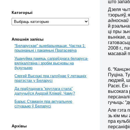
што запаб
Дзеля чыт
Катэгорыі
тэорыяў, 
адноснай 
й рэальна
ці пры зь
вынікае, 
Апошнія запісы
гатовасьц
“Беларускае” зьнебазьняцьце. Частка 1:
2008 г., 
прызнаньні і пакаяньні Пратасевіча
масавай п
Ушануйма памяць сапраўднага беларуса-
вялікалітвіна і зробім высновы на
будучыню
6. “Канцэ
Пуціна. Т
Сяргей Высоцкі пра галоўнае ў леташніх
людзей, ш
пратэстах у Беларусі
Расеі. Ён
Да праўладнага “круглага стала”
высокага 
далучыўся Андрэй Клімаў. Чаму?
персаналі
Барыс Стамахін пра актуальную
гучыць: “
сітуацыю ў Беларусі
Але гэта 
зь кім мы
пра кульбі
Архівы
персаніфі