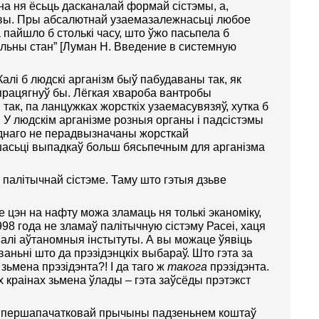
яна ня ёсьць дасканалай формай сістэмы, а,
овы. Пры абсалютнай узаемазалежнасьці любое
пайшло б столькі часу, што ўжо пасьпела б
більны стан” [Луман Н. Введение в системную
лі б людскі арганізм быў пабудаваны так, як
працягнуў бы. Лёгкая хвароба вантробы
 так, па ланцужках жорсткіх узаемасувязяў, хутка б
 У людскім арганізме розныя органы і падсістэмы
аднаго не перадвызначаны жорсткай
ьшасьці выпадкаў больш бясьпечным для арганізма
 палітычнай сістэме. Таму што гэтыя дзьве
 цэн на нафту можа зламаць ня толькі эканоміку,
98 года не зламаў палітычную сістэму Расеі, хаця
валі аўтаномныя інстытуты. А вы можаце ўявіць
ваньні што да прэзідэнцкіх выбараў. Што гэта за
 зьмена прэзідэнта?! І да таго ж
такога
прэзідэнта.
 краінах зьмена ўлады – гэта заўсёды прэтэкст
ці першапачатковай прычыны падзеньнем коштаў