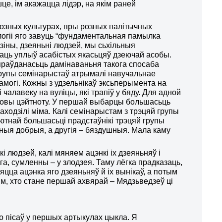
це, ім акажацца лідэр, на якім раней
розных культурах, пры розных палітычных
логіі яго завуць “фундаментальная памылка
зіны, дзеяньні людзей, мы сьхільныя
аць уплыў асабістых якасьцяў дзеючай асобы.
раўданасьць дамінаваньня такога спосаба
 групы семінарыстаў атрымалі навучальнае
памогі. Кожны з удзельнікаў эксьперымента на
 чалавеку на вуліцы, які трапіў у бяду. Для адной
мовы цэйтноту. У першай выбарцы большасьць
аходзілі міма. Калі семінарыстам з трэцяй групы
лютнай большасьці прадстаўнікі трэцяй групы
ныя добрыя, а другія – бяздушныя. Мала каму
людзей, калі мяняем ацэнкі іх дзеяньняў і
га, сумленны – у злодзея. Таму лёгка прадказаць,
яцца ацэнка яго дзеяньняў й іх вынікаў, а потым
ым, хто стане першай ахвярай – Мядзьведзеў ці
о пісаў у першых артыкулах цыкла. Я