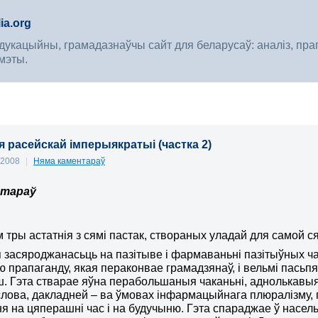
ia.org
укацыйны, грамадазнаўчы сайт для беларусаў: аналіз, прагноз
мэты.
я расейскай імперыякратыі (частка 2)
, 2008
|
Няма каментараў
атараў
м тры астатнія з сямі пастак, створаных уладай для самой с
я засяроджанасьць на пазітыве і фармаваньні пазітыўных ча
 прапаганду, якая пераконвае грамадзянаў, і вельмі пасьпях
. Гэта стварае яўна перабольшаныя чаканьні, аднолькавыя 
лова, дакладней – ва ўмовах інфармацыйнага плюралізму,
я на цяперашні час і на будучыню. Гэта спараджае ў насель