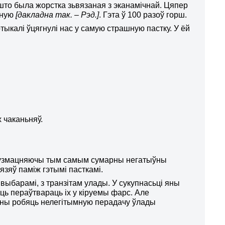
 што была жорстка зьвязаная з эканамічнай. Цяпер
ную
[дакладна так. – Рэд.]
. Гэта ў 100 разоў горш.
ртыкалі ўцягнулі нас у самую страшную пастку. У ёй
 чаканьняў.
ь, узмацняючы тым самым сумарны негатыўны
язяў паміж гэтымі пасткамі.
 выбарамі, з транзітам улады. У сукупнасьці яны
 пераўтвараць іх у кіруемы фарс. Але
яны робяць нелегітымную перадачу ўлады