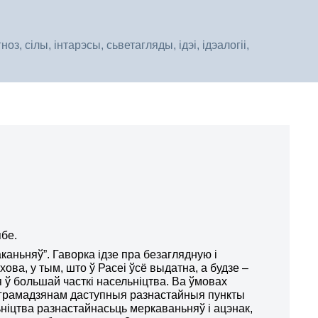
, сілы, інтарэсы, сьветагляды, ідэі, ідэалогіі,
ябе.
каньняў”.
Гаворка ідзе пра безаглядную і
ова, у тым, што ў Расеі ўсё выдатна, а будзе –
ў большай часткі насельніцтва. Ва ўмовах
 грамадзянам даступныя разнастайныя пункты
ніцтва разнастайнасьць меркаваньняў і ацэнак,