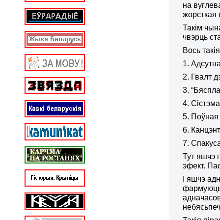
на вуглев
жорсткая 
Такім чын
чвэрць ст
Вось такі
1. Адсутн
2. Гвалт д
3. “Бяспл
4. Сістэм
5. Поўная
6. Канцэн
7. Спакус
Тут яшчэ 
эфект. Па
І яшчэ ад
фармуюць 
адначасов
небясьпеч