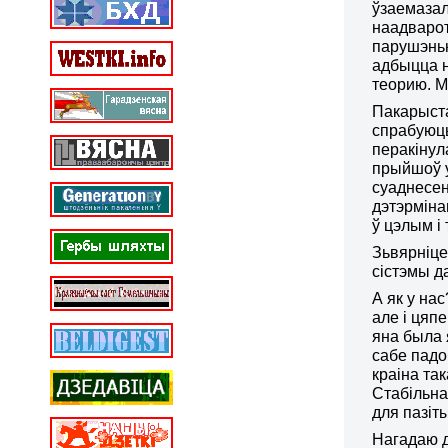
ўзаемазал
наадварот
парушэньн
адбыцца н
теорию.
М
Пакарыста
спрабуюць
перакінул
прыйшоў у
суаднесен
дэтэрміна
ў цэлым і
Зьвярніце
сістэмы д
А як у на
але і цяп
яна была 
сабе падо
краіна та
Стабільна
для пазіт
Нагадаю д