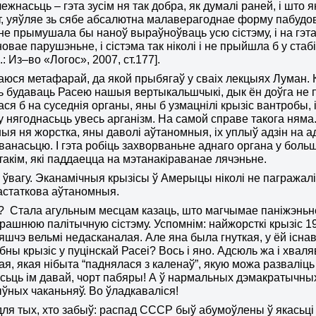
ежнасьць – гэта зусім ня так добра, як думалі раней, і што 
, уяўляе зь сябе абсалютна малаверагоднае форму пабуд
е прымушала бы наноў выраўноўваць усю сістэму, і на гэта 
овае парушэньне, і сістэма так ніколі і не прыйшла б у ста
.: Из
–
во «Логос», 2007
, с
т.177]
.
юся метафарай, да якой прыбягаў у сваіх лекцыях Луман. Ка
 будаваць Расею нашыя вертыкальшчыкі, дык ён доўга не 
ася б на суседнія органы, яны б узмацнілі крызіс вантробы, і
 нягоднасьць увесь арганізм. На самой справе такога няма.
ыя ня жорстка, яны даволі аўтаномныя, іх уплыў адзін на 
ванасьцю. І гэта робіць захворваньне аднаго органа у бол
 такім, які паддаецца на мэтанакіраванае лячэньне.
 ўвагу. Эканамічныя крызісы ў Амерыцы ніколі не пагражалі
астаткова аўтаномныя.
с? Стала агульным месцам казаць, што магчымае паніжэньне
ерашнюю палітычную сістэму. Успомнім: найжорсткі крызіс 19
яшчэ вельмі недасканалая. Але яна была гнуткая, у ёй існа
бны крызіс у пуцінскай Расеі? Вось і яно. Адсюль жа і хваля
кая, якая нібыта “паднялася з каленаў”, якую можа разваліць
сьць ім давай, чорт пабяры! А ў нармальных дэмакратычных
ыўных чаканьняў. Во ўладкаваліся!
ля тых, хто забыў: распад СССР быў абумоўлены ў якась