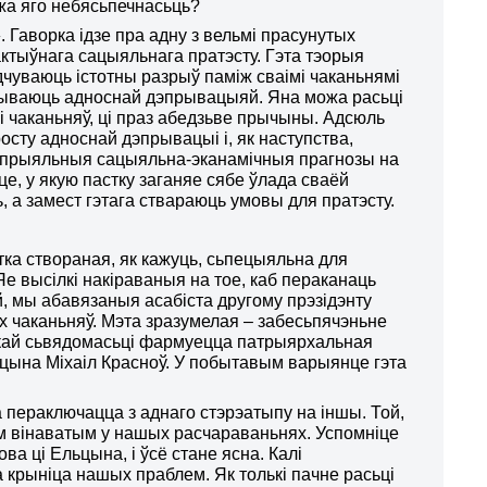
жа яго небясьпечнасьць?
 Гаворка ідзе пра адну з вельмі прасунутых
ктыўнага сацыяльнага пратэсту. Гэта тэорыя
адчуваюць істотны разрыў паміж сваімі чаканьнямі
азываюць адноснай дэпрывацыяй. Яна можа расьці
і чаканьняў, ці праз абедзьве прычыны. Адсюль
сту адноснай дэпрывацыі і, як наступства,
і спрыяльныя сацыяльна-эканамічныя прагнозы на
це, у якую пастку заганяе сябе ўлада сваёй
 а замест гэтага ствараюць умовы для пратэсту.
тка створаная, як кажуць, сьпецыяльна для
Яе высілкі накіраваныя на тое, каб пераканаць
й, мы абавязаныя асабіста другому прэзідэнту
ых чаканьняў. Мэта зразумелая – забесьпячэньне
адскай сьвядомасьці фармуецца патрыярхальная
ьцына Міхаіл Красноў. У побытавым варыянце гэта
 пераключацца з аднаго стэрэатыпу на іншы. Той,
ым вінаватым у нашых расчараваньнях. Успомніце
ва ці Ельцына, і ўсё стане ясна. Калі
 крыніца нашых праблем. Як толькі пачне расьці