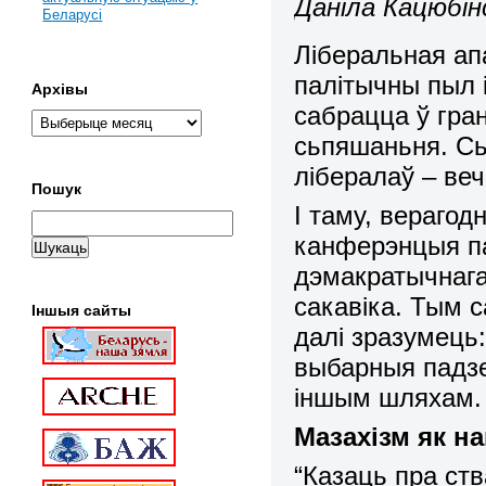
Даніла Кацюбін
Беларусі
Ліберальная ап
палітычны пыл 
Архівы
сабрацца ў гра
сьпяшаньня. С
лібералаў – в
Пошук
І таму, верагод
канферэнцыя па
дэмакратычнага
сакавіка. Тым 
Іншыя сайты
далі зразумець:
выбарныя падзе
іншым шляхам. 
Мазахізм як н
“Казаць пра ст