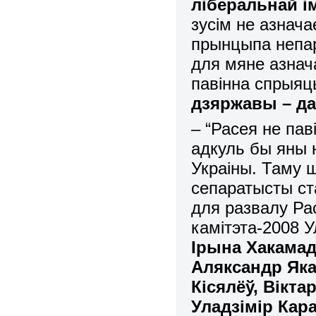
ліберальнай і
зусім не азнач
прынцыпа непар
для мяне азнач
павінна спрыя
дзяржавы – да
– “Расея не па
адкуль бы яны н
Украіны. Таму 
сепаратысты ст
для развалу Рас
камітэта-2008 У
Ірына Хакамад
Аляксандр Яка
Кісялёў, Вікт
Уладзімір Кар