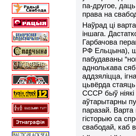
па-другое, даць
права на свабо
Наўрад ці варт
іншага. Дастатк
Гарбачова пера
РФ Ельцына), шт
пабудаваны “но
аднолькава сяб
аддзяліцца, ігн
цьвёрда стаяць
СССР быў ніякі
аўтарытарны пут
паразай. Варта
гісторыю са сп
свабодай, каб в