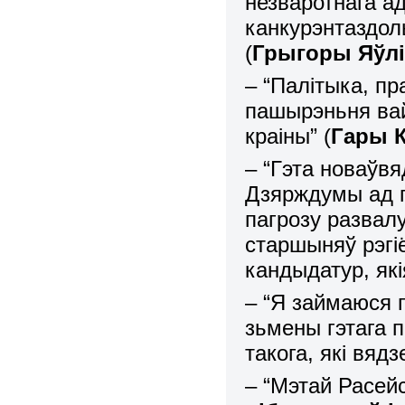
незваротнага а
канкурэнтаздоль
(
Грыгоры Яўлі
– “Палітыка, п
пашырэньня вай
краіны” (
Гары 
– “Гэта новаўв
Дзярждумы ад па
пагрозу развалу
старшыняў рэгі
кандыдатур, які
– “Я займаюся 
зьмены гэтага 
такога, які вядз
– “Мэтай Расей