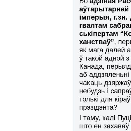
Бо
адзіная Рас
аўтарытарнай 
імперыя, г.зн.
гвалтам сабр
ськіпертам “К
ханстваў”
, пе
як мага далей а
ў такой адной з
Канада, перыяд
аб аддзяленьні
чакаць дзяржаўн
небудзь і сапра
толькі для кіра
прэзідэнта?
І таму, калі Пу
што ён захаваў