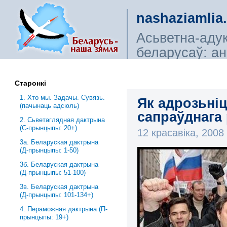
nashaziamlia
Асьветна-аду
беларусаў: ана
сьветагляды, і
Старонкі
1. Хто мы. Задачы. Сувязь.
Як адрозьніц
(пачынаць адсюль)
сапраўднага
2. Сьветаглядная дактрына
(С-прынцыпы: 20+)
12 красавіка, 200
3a. Беларуская дактрына
(Д-прынцыпы: 1-50)
3б. Беларуская дактрына
(Д-прынцыпы: 51-100)
3в. Беларуская дактрына
(Д-прынцыпы: 101-134+)
4. Пераможная дактрына (П-
прынцыпы: 19+)