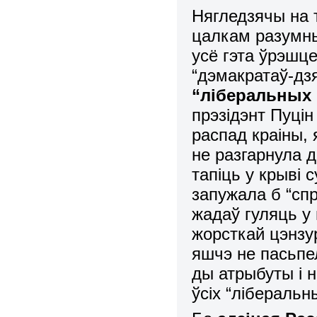
Нягледзячы на т
цалкам разумны
усё гэта ўрэшце
“дэмакратаў-дз
“ліберальных
прэзідэнт Пуцін
распад краіны, 
не разгарнула 
тапіць у крыві 
запужала б “спр
жадаў гуляць у
жорсткай цэнзур
яшчэ не пасьпе
ды атрыбуты і н
ўсіх “ліберальн