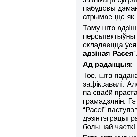
пабудовы дэмакр
атрымаецца як 
Таму што адзін
персьпектыўны 
складаецца ўсяг
адзіная Расея
”
Ад рэдакцыя
:
Тое, што падан
зафіксавалі. А
па сваёй праста
грамадзянін. Гэ
“Расеі” паступо
дэзінтэграцыі 
большай часткі