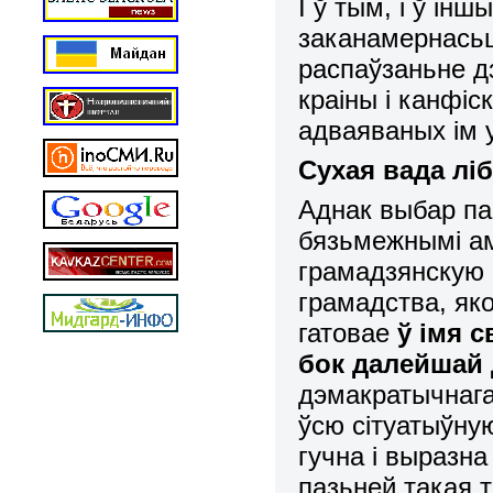
І ў тым, і ў ін
заканамернасьц
распаўзаньне д
краіны і канфіс
адваяваных ім 
Сухая вада лі
Аднак выбар па
бязьмежнымі ам
грамадзянскую 
грамадства, як
гатовае
ў імя 
бок далейшай
дэмакратычнага
ўсю сітуатыўную
гучна і выразна
пазьней такая 