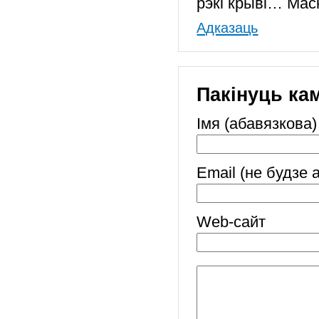
рэкі крыві… Мас
Адказаць
Пакінуць ка
Імя (абавязкова)
Email (не будзе 
Web-cайт