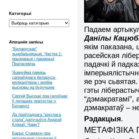
Катэгорыі
Падаем артыкул
Данілы Кацюб
Апошнія запісы
якім паказана, 
“Беларускае”
расейская лібе
зьнебазьняцьце. Частка 1:
прызнаньні і пакаяньні
падачкі й падка
Пратасевіча
імперыялістычн
Ушануйма памяць
сапраўднага беларуса-
яе рэч сьвятая.
вялікалітвіна і зробім
высновы на будучыню
гэты ліберасты
Сяргей Высоцкі пра галоўнае
“дэмакратамі”, 
ў леташніх пратэстах у
дэмакратаў – н
Беларусі
Да праўладнага “круглага
Рэдакцыя
.
стала” далучыўся Андрэй
Клімаў. Чаму?
МЕТАФІЗІКА 
Барыс Стамахін пра
актуальную сітуацыю ў