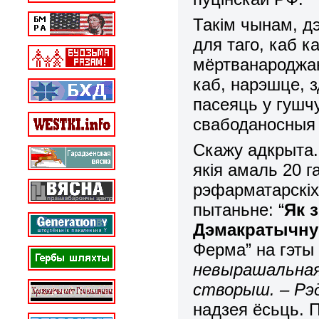
Такім чынам, д
для таго, каб 
мёртванароджан
каб, нарэшце, з
пасеяць у гушч
свабоданосныя 
Скажу адкрыта. 
якія амаль 20 г
рэфарматарскіх 
пытаньне: “
Як 
Дэмакратычн
Ферма” на гэты
невырашальная
створыш. – Рэд
надзея ёсьць. 