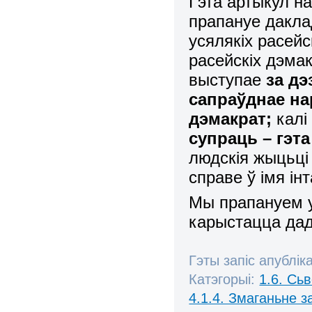
Гэта артыкул н
прапануе дакла
усялякіх расейс
расейскіх дэмак
выступае
за дэ
сапраўднае на
дэмакрат;
калі
супраць – гэта
людскія жыцьці 
справе ў імя і
Мы прапануем 
карыстацца да
Гэты запіс апублік
Катэгорыі:
1.6. Сь
4.1.4. Змаганьне 