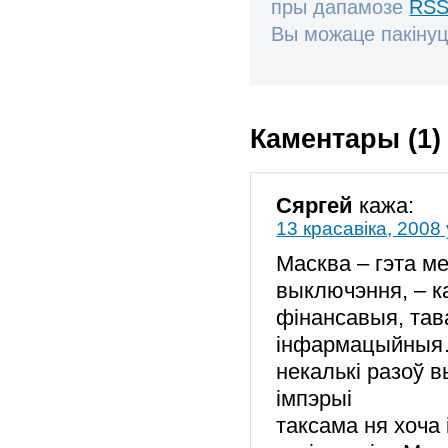
пры дапамозе
RSS
Вы можаце пакінуц
Каментары (1)
Сяргей
кажа:
13 красавіка, 2008 
Масква – гэта ме
выключэння, – к
фінансавыя, тав
інфармацыйныя…
некалькі разоў 
імпэрыі
таксама ня хоча