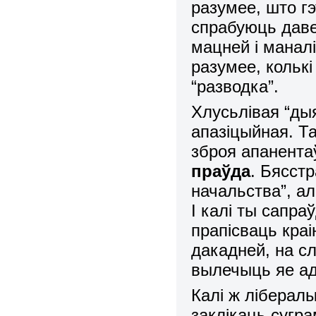
разумее, што гэ
спрабуюць даве
мацней і маналі
разумее, колькі
“разводка”.
Хлусьлівая “ды
апазіцыйная. Т
зброя апанента
праўда
. Бясст
начальства”, ал
І калі ты сапр
прапісваць краі
дакадней, на сл
вылечыць яе ад
Калі ж лібералы
заклікаць сугр