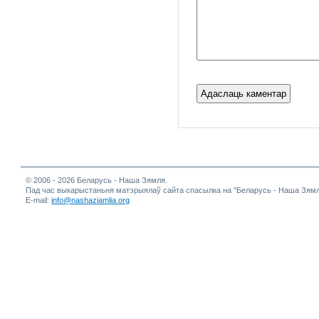
© 2006 - 2026 Беларусь - Наша Зямля.
Пад час выкарыстаньня матэрыялаў сайта спасылка на "Беларусь - Наша Зямл
E-mail:
info@nashaziamlia.org