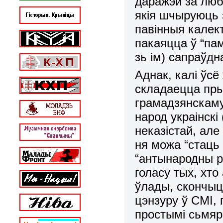
даражэй за любы
якія шчыруюць
павінныя калект
пакаяцца ў “пам
зь ім) сапраўд
Аднак, калі ўсё
складаецца пры
грамадзянскаму
народ украінскі
неказістай, але
ня можа “стаць
“антынародны р
голасу тых, хт
ўлады, скончыц
цэнзуру ў СМІ,
простымі сьмяр