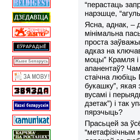
“перастаць зап
нарэшце, “агул
Ясна, аднак, – 
мінімальна пась
проста заўважы
адказ на ключа
моцы” Крамля і
апанентаў? Чам
стаічна любіць 
букашку”, якая
вусамі і перыя
дзетак”) і так 
пярэчыць?
Прасьцей за ўсё
“метафізічным 