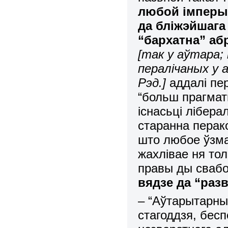
любой імперыі
да бліжэйшага
“бархатна” а
[так у аўтара;
пералічаных у 
Рэд.]
аддалі пер
“больш прагмат
існасьці лібера
старанна перако
што любое ўзм
жахлівае ня тол
правы ды сваб
вядзе да “раз
– “Аўтарытарны 
стагоддзя, бес