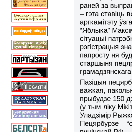
раней за выпр
– гэта ставіць 
аргкамітэту ўз
“Яблыка” Максім
сітуацыі патрэб
рэгістрацыя зна
папросту ня буд
старшыня пецяр
грамадзянскага
Пазіцыя пецярб
важкая, паколь
прыбудзе 150 д
(у тым ліку Мік
Уладзімір Рыжк
Пецярбурзе – “
пуцінскай РФ.