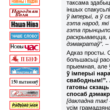
таксама здабыц
іншых спакусь
ў імперыі, а ў 
гэта народ, які
гэта прынцыпо
раскрываецца, 
дэмакратаў”. – 
Адказ просты. С
большасьці рас
прыемная, але 
ў імперыі нара
свабодным!”. 
гатовы скзаць
спосаб дэмакр
[дакладна так! 
усім грамадзян