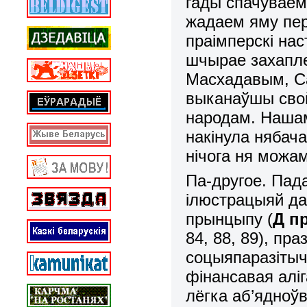
гады спачуваем
жадаем яму пер
праімперскі на
шчырае захапле
Масхадавым, Сад
выканаўшы свой
народам. Нашам
накінула нябача
нічога ня можам
Па-другое. Пад
ілюстрацыяй да
прынцыпу (
Д пр
84, 88, 89), пра
соцыяпаразітыч
фінансавая алі
лёгка аб’ядноў