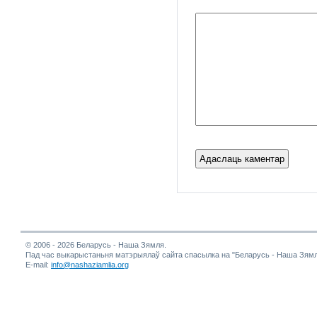
© 2006 - 2026 Беларусь - Наша Зямля.
Пад час выкарыстаньня матэрыялаў сайта спасылка на "Беларусь - Наша Зямл
E-mail:
info@nashaziamlia.org