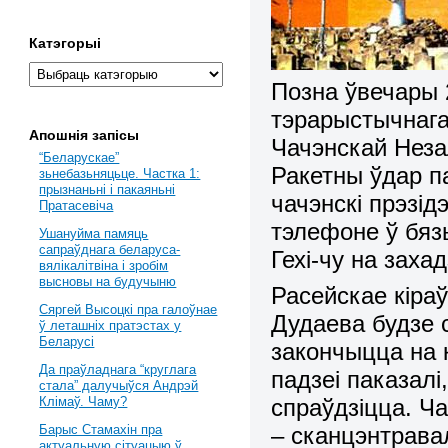
Катэгорыі
Позна ўвечары 2
тэрарыстычнага
Апошнія запісы
Чачэнскай Неза
“Беларускае”
Ракетны ўдар п
зьнебазьняцьце. Частка 1:
прызнаньні і пакаяньні
чачэнскі прэзі
Пратасевіча
тэлефоне ў бяз
Ушануйма памяць
сапраўднага беларуса-
Гехі-чу на захад
вялікалітвіна і зробім
высновы на будучыню
Расейскае кіра
Сяргей Высоцкі пра галоўнае
Дудаева будзе 
ў леташніх пратэстах у
Беларусі
закончыцца на 
Да праўладнага “круглага
падзеі паказал
стала” далучыўся Андрэй
спраўдзіцца. Ча
Клімаў. Чаму?
– сканцэнтравал
Барыс Стамахін пра
актуальную сітуацыю ў