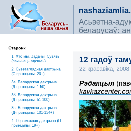
nashaziamlia
Асьветна-аду
беларусаў: ана
сьветагляды, і
Старонкі
1. Хто мы. Задачы. Сувязь.
12 гадоў там
(пачынаць адсюль)
22 красавіка, 200
2. Сьветаглядная дактрына
(С-прынцыпы: 20+)
Рэдакцыя
(па
3a. Беларуская дактрына
(Д-прынцыпы: 1-50)
kavkazcenter.co
3б. Беларуская дактрына
(Д-прынцыпы: 51-100)
3в. Беларуская дактрына
(Д-прынцыпы: 101-134+)
4. Пераможная дактрына (П-
прынцыпы: 19+)