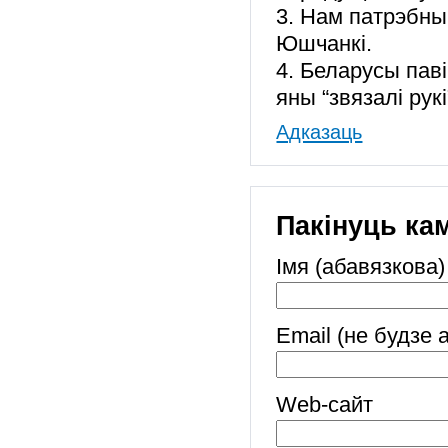
3. Нам патрэбны
Юшчанкі.
4. Беларусы пав
яны “звязалі рук
Адказаць
Пакінуць ка
Імя (абавязкова)
Email (не будзе 
Web-cайт