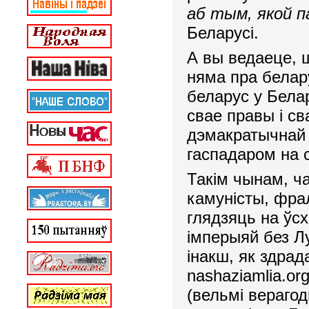
аб тым, якой 
Беларусі.
А вы ведаеце, ш
няма пра белар
беларус у Белар
свае правы і св
дэмакратычнай 
гаспадаром на 
Такім чынам, ч
камуністы, фра
глядзяць на ўсх
імперыяй без Л
інакш, як здрада
nashaziamlia.or
(вельмі верагод