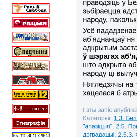
праводзіць у Бе
зьбіраецца адс
народу, пакольк
Усё пададзенае
аб’яднанцаў ня 
адкрытым заст
ў шэрагах аб’
што адкрыта аб
народу ці вылу
Нягледзячы на 
хацелася б ат
Гэты запіс апублік
Катэгорыі:
1.3. Бе
"апазіцыя"
,
2.5. П
дэградацыі
,
2.5.3.