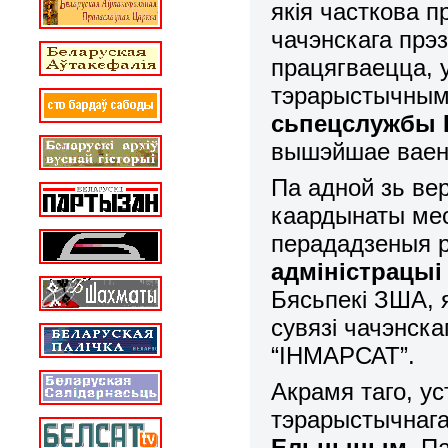
якія часткова 
чачэнскага прэз
працягваецца, 
тэрарыстычным
сьпецслужбы 
вышэйшае ваенн
Па адной зь вер
каардынаты ме
перададзеныя р
адміністрацыі
Бясьпекі ЗША, 
сувязі чачэнска
“ІНМАРСАТ”.
Акрамя таго, у
тэрарыстычнаг
Ельцыным
. П