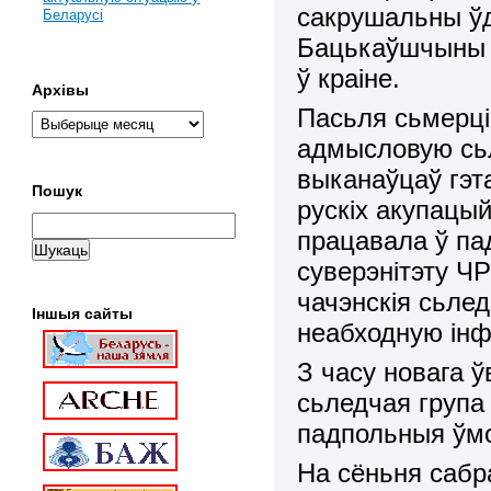
сакрушальны ўд
Беларусі
Бацькаўшчыны і
ў краіне.
Архівы
Пасьля сьмерці
адмысловую сьл
выканаўцаў гэт
Пошук
рускіх акупацы
працавала ў па
суверэнітэту ЧР
чачэнскія сьле
Іншыя сайты
неабходную інф
З часу новага ў
сьледчая група
падпольныя ўм
На сёньня сабр