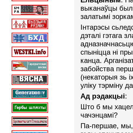
выканаўцы был
залатымі зорка
Інтарэсы сьлед
дэталі гэтага з
адназначнасьцю
спыніцца ні пры
канца. Арганіза
забойства перш
(некаторыя зь і
уліку тэрміну д
Ад рэдакцыі
:
Што б мы хацелі
чачэнцамі?
Па-першае, мы, 