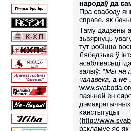
народаў да са
Пра свабоду ян
справе, як бач
Таму дадзены а
зьвярнуць уваг
тут робіцца вос
Лябедзька ў ін
асаблівасьці ід
заявіў: “
Мы на п
чалавека,
а не
www.svaboda.org
пазьней ён сяр
дэмакратычных 
канстытуцыі
(
http://www.svab
рэкламуе яе як 