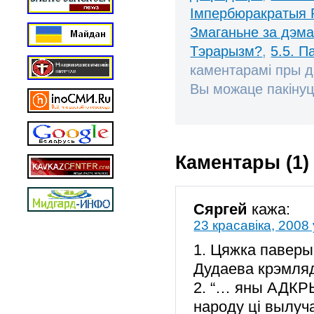
Імпербюракратыя 
Змаганьне за дэм
Тэрарызм?
,
5.5. П
каментарамі пры 
Вы можаце пакінуц
Каментары (1)
Сяргей
кажа:
23 красавіка, 2008 
1. Цяжка паверы
Дудаева крэмля
2. “… яны АДКРЫ
народу ці вылуч