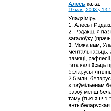
Алесь
кажа:
19 мая, 2008 у 13:
Уладзіміру.
1. Алесь і Рэдак
2. Рэдакцыя паз
загалоўку (прач
3. Можа вам, Ула
ментальнасьць, а
памяці, рэфлесіі
гэта калі ёсьць
беларусы-літвін
2,5 млн. белару
з паўмільёнам бе
разоў менш бела
таму (тыя яшчэ 
антыбеларуская 