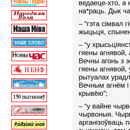
ведаеце-хто, а
на*раць. Дык ч
– “гэта сімвал 
жыцьця, спынен
– “у хрысьціянс
гяены агнявой,
Вечны агонь з з
гяены агнявой, 
рытуалах урадл
Вечным агнём і
крывёю”;
– “у вайне чыр
чырвоныя. Чырв
арганізоўваць 