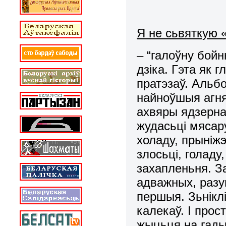
Я не сьвяткую 
– “галоўну бой
дзіка. Гэта як
пратэзаў. Альб
найноўшыя агня
ахвяры ядзерна
жудасьці мясару
холаду, прыніжэ
злосьці, голаду
захапленьня. З
адважных, разу
першыя. Зьніклі
калекаў. І прос
жыцьця на гады: