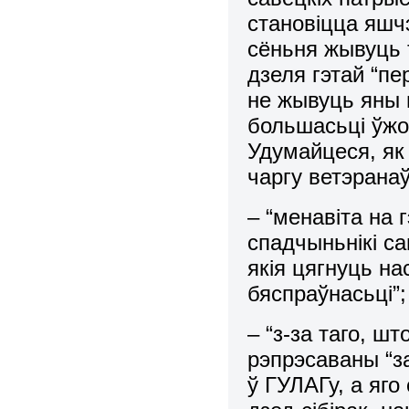
становіцца яшч
сёньня жывуць т
дзеля гэтай “пе
не жывуць яны п
большасьці ўж
Удумайцеся, як
чаргу ветэранаў
– “менавіта на 
спадчыньнікі с
якія цягнуць на
бяспраўнасьці”;
– “з-за таго, ш
рэпрэсаваны “за
ў ГУЛАГу, а яго 