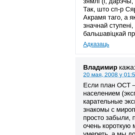
зямлі (і, дарэчы
Так, што сп-р Ся
Акрамя таго, а я
значнай ступені,
бальшавіцкай п
Адказаць
Владимир
кажа
20 мая, 2008 у 01:
Если план ОСТ –
населением (экс
карательные экс
знакомы с миро
просто забыли, 
очень короткую 
умереть, а мы д