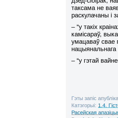
дзед-сібірак, н
таксама не ваяв
раскулачаны і з
– “у такіх краі
камісараў, вык
умацаваў свае п
нацыянальнага 
– “у гэтай вайн
Гэты запіс апублік
Катэгорыі:
1.4. Гі
Расейская апазіцы