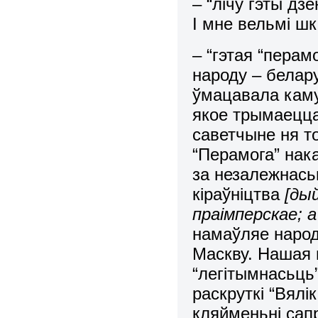
– “лічу гэты дз
І мне вельмі шк
– “гэтая “пера
народу – белар
ўмацавала каму
якое трымаецца
саветчыне ня то
“Перамога” на
за незалежнась
кіраўніцтва
[дый
праімперскае; а
намаўляе народ
Маскву. Нашая 
“легітымнасьць
раскруткі “Вял
кляйменьні сап