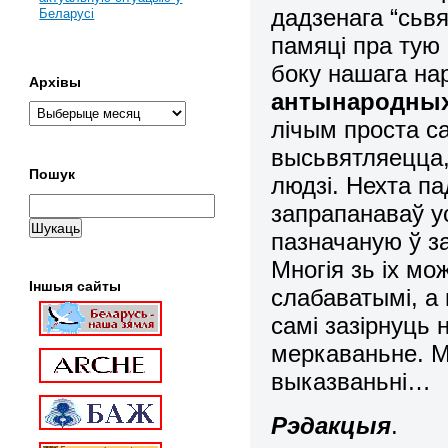
дадзенага “сьв
Беларусі
памяці пра тую 
боку нашага на
Архівы
антынародных 
лічым проста са
высьвятляецца,
Пошук
людзі. Нехта п
запрапанаваў у
пазначаную ў за
Многія зь іх м
Іншыя сайты
слабаватымі, а
самі зазірнуць 
меркаваньне. М
выказваньні…
Рэдакцыя
.