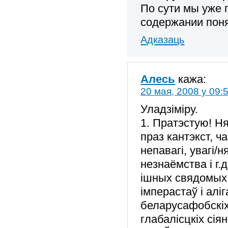
По сути мы уже 
содержании поня
Адказаць
Алесь
кажа:
20 мая, 2008 у 09:
Уладзіміру.
1. Пратэстую! Н
праз кантэкст, ч
непавагі, увагі/
незнаёмства і г.
ішных свядомых 
імперастаў і ал
беларусафобскіх
глабалісцкіх сіян