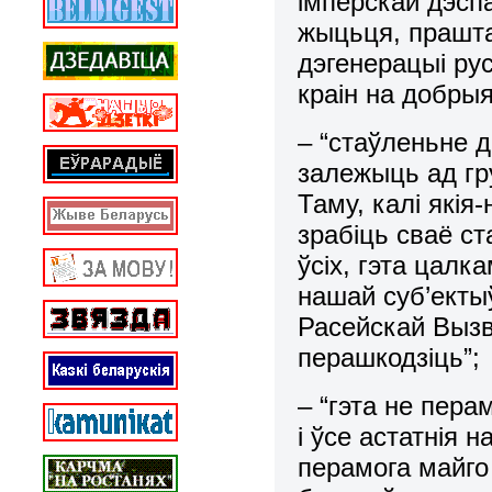
імперскай дэспа
жыцьця, прашта
дэгенерацыі рус
краін на добрыя
– “стаўленьне д
залежыць ад гру
Таму, калі які
зрабіць сваё с
ўсіх, гэта цал
нашай суб’екты
Расейскай Вызво
перашкодзіць”;
– “гэта не пера
і ўсе астатнія 
перамога майго