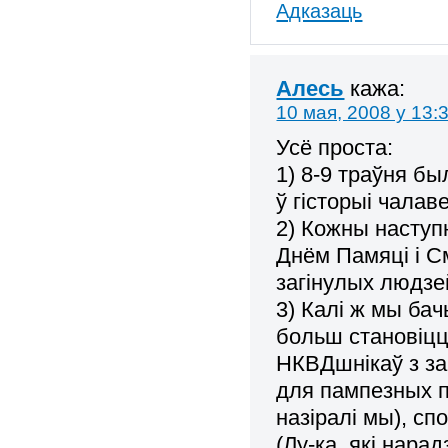
Адказаць
Алесь
кажа:
10 мая, 2008 у 13:
Усё проста:
1) 8-9 траўня б
ў гісторыі чалав
2) Кожны наступн
Днём Памяці і С
загінулых людзе
3) Калі ж мы бач
больш становіцц
НКВДшнікаў з за
для пампезных п
назіралі мы), с
(Лу-ка, які нара