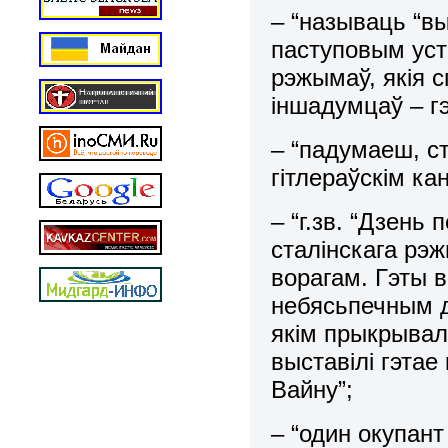
– “называць “в
паступовым уст
рэжымаў, якія 
іншадумцаў – г
– “падумаеш, с
гітлераўскім ка
– “г.зв. “Дзень
сталінскага рэ
ворагам. Гэты 
небясьпечным д
якім прыкрывал
выставілі гэта
Вайну”;
– “один окупант