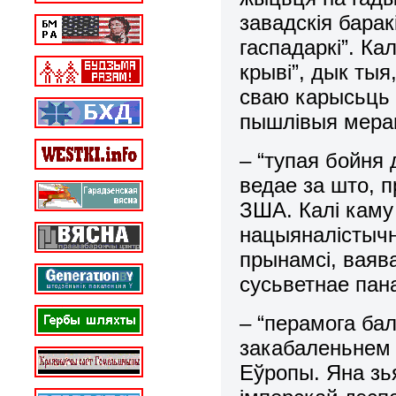
завадскія барак
гаспадаркі”. Кал
крыві”, дык тыя
сваю карысьць п
пышлівыя мерап
– “тупая бойня
ведае за што, 
ЗША. Калі каму
нацыяналістычн
прынамсі, ваява
сусьветнае пан
– “перамога ба
закабаленьнем 
Еўропы. Яна зь