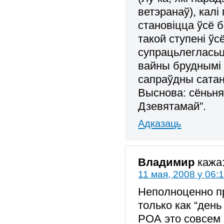
ветэранаў), калі
становіцца ўсё б
такой ступені ў
супрацьлегласьц
вайны бруднымі 
сапраўдны сатан
Выснова: сёньня
Дзевятамай”.
Адказаць
Владимир
кажа
11 мая, 2008 у 06:
Неполноценно пр
только как “день
РОА это совсем 