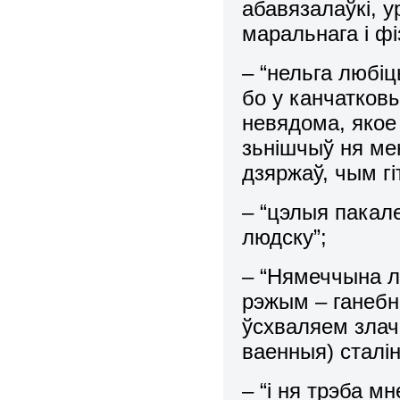
абавязалаўкі, у
маральнага і фі
– “нельга любі
бо у канчатков
невядома, якое
зьнішчыў ня ме
дзяржаў, чым гі
– “цэлыя пакал
людску”;
– “Нямеччына л
рэжым – ганебн
ўсхваляем злач
ваенныя) сталі
– “і ня трэба м