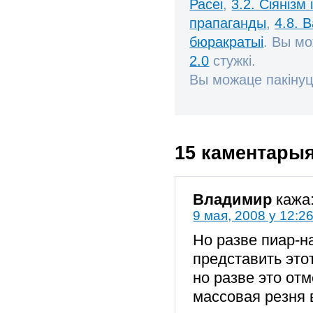
Расеі
,
3.2. Сіянізм 
прапаганды
,
4.8. 
бюракратыі
. Вы м
2.0
стужкі.
Вы можаце пакінуц
15 каментары
Владимир
кажа
9 мая, 2008 у 12:2
Но разве пиар-н
представить это
но разве это отм
массовая резня 