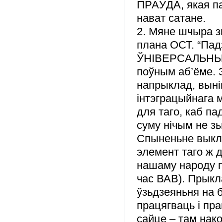
ПРАЎДА, якая па
нават сатане.
2. Мяне шчыра з
плана ОСТ. “Пад
ЎНІВЕРСАЛЬНЫ п
поўным аб’ёме. З
напрыклад, выні
інтэграцыйнага 
для таго, каб п
суму нічым не зь
Спыненьне выкла
элемент таго ж д
нашаму народу п
час ВАВ). Прык
ўзьдзеяньня на 
працягваць і пр
сайце – там нак