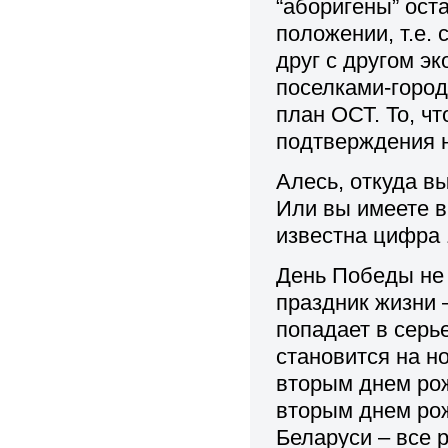
“аборигены” ост
положении, т.е.
друг с другом э
поселками-город
план ОСТ. То, ч
подтверждения н
Алесь, откуда в
Или вы имеете в
известна цифра 
День Победы не 
праздник жизни 
попадает в серь
становится на но
вторым днем рож
вторым днем рож
Беларуси – все 