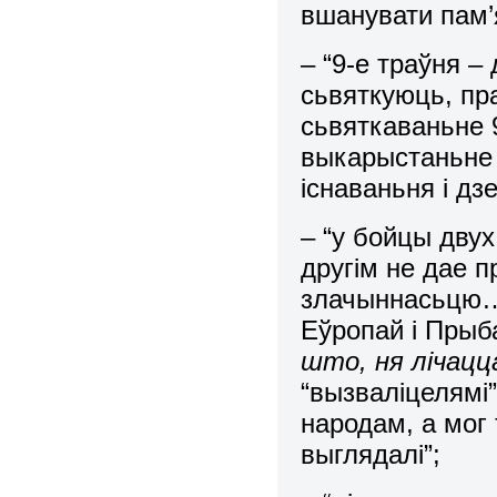
вшанувати пам’
– “9-е траўня –
сьвяткуюць, п
сьвяткаваньне 9
выкарыстаньне 
існаваньня і д
– “у бойцы дву
другім не дае 
злачыннасьцю… 
Еўропай і Пры
што, ня лічацца
“вызваліцелямі”
народам, а мог 
выглядалі”;