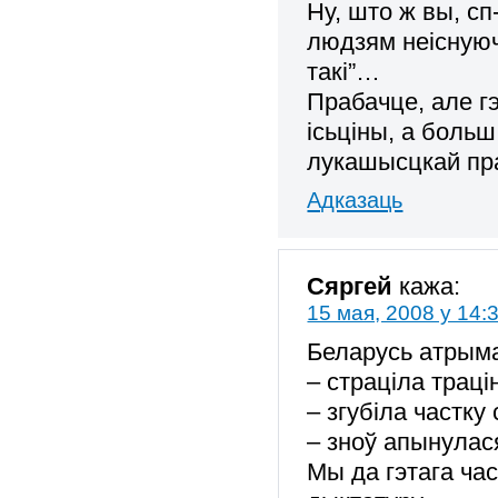
Ну, што ж вы, с
людзям неіснуюч
такі”…
Прабачце, але г
ісьціны, а больш
лукашысцкай пр
Адказаць
Сяргей
кажа:
15 мая, 2008 у 14:
Беларусь атрыма
– страціла траці
– згубіла частку
– зноў апынулас
Мы да гэтага час