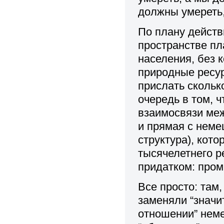
должны умереть,
По плану дейст
пространстве пл
населения, без 
природные ресу
прислать скольк
очередь в том, 
взаимосвязи меж
и прямая с неме
структура), кот
тысячелетнего р
придатком: про
Все просто: там,
заменяли “значи
отношении” неме