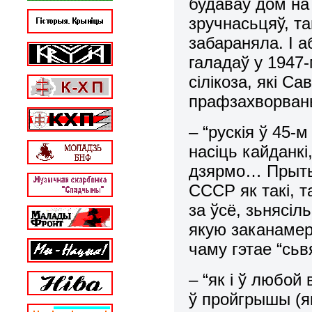
будаваў дом на
зручнасьцяў, т
забараняла. І а
галадаў у 1947
сілікоза, які С
прафзахворван
– “рускія ў 45-
насіць кайданкі
дзярмо… Прытым
СССР як такі, 
за ўсё, зьнясі
якую заканамер
чаму гэтае “сьв
– “як і ў любой
ў пройгрышы (як