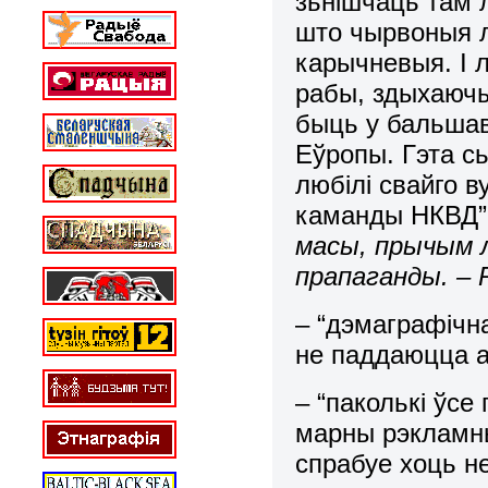
зьнішчаць там 
што чырвоныя л
карычневыя. І 
рабы, здыхаючы
быць у бальшаві
Еўропы. Гэта сь
любілі свайго в
каманды НКВД
масы, прычым 
прапаганды. – Р
– “дэмаграфічн
не паддаюцца а
– “паколькі ўсе
марны рэкламны
спрабуе хоць н