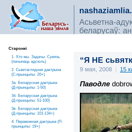
nashaziamlia
Асьветна-аду
беларусаў: ана
сьветагляды, і
Старонкі
1. Хто мы. Задачы. Сувязь.
“Я НЕ сьвят
(пачынаць адсюль)
9 мая, 2008
|
15 
2. Сьветаглядная дактрына
(С-прынцыпы: 20+)
Паводле
dobrow
3a. Беларуская дактрына
(Д-прынцыпы: 1-50)
3б. Беларуская дактрына
(Д-прынцыпы: 51-100)
3в. Беларуская дактрына
(Д-прынцыпы: 101-134+)
4. Пераможная дактрына (П-
прынцыпы: 19+)