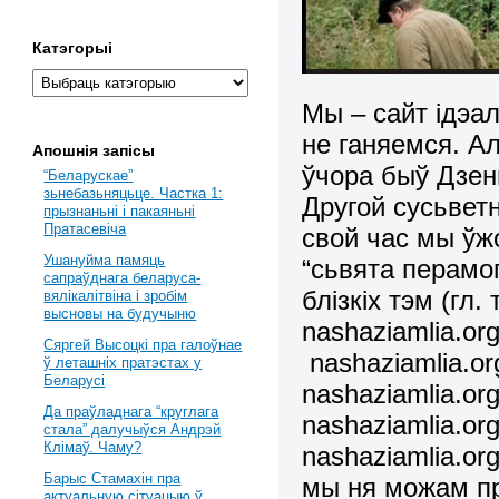
Катэгорыі
Мы – сайт ідэал
не ганяемся. Ал
Апошнія запісы
ўчора быў Дзен
“Беларускае”
зьнебазьняцьце. Частка 1:
Другой сусьветн
прызнаньні і пакаяньні
Пратасевіча
свой час мы ўж
Ушануйма памяць
“сьвята перамог
сапраўднага беларуса-
блізкіх тэм (гл.
вялікалітвіна і зробім
высновы на будучыню
nashaziamlia.or
Сяргей Высоцкі пра галоўнае
nashaziamlia.or
ў леташніх пратэстах у
Беларусі
nashaziamlia.or
Да праўладнага “круглага
nashaziamlia.or
стала” далучыўся Андрэй
Клімаў. Чаму?
nashaziamlia.or
Барыс Стамахін пра
мы ня можам пр
актуальную сітуацыю ў