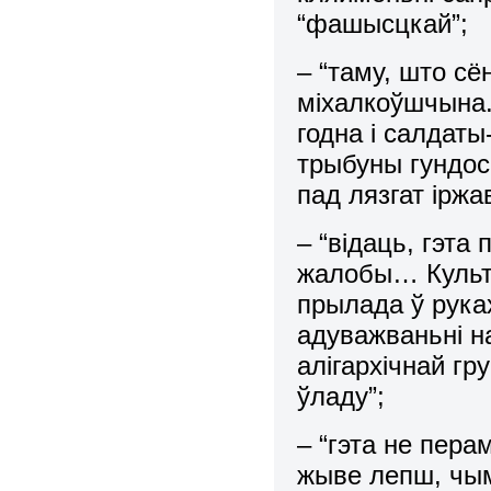
“фашысцкай”;
– “таму, што сё
міхалкоўшчына.
годна і салдаты
трыбуны гундос
пад лязгат іржа
– “відаць, гэта
жалобы… Культ 
прылада ў руках
адуважваньні н
алігархічнай г
ўладу”;
– “гэта не перам
жыве лепш, чым