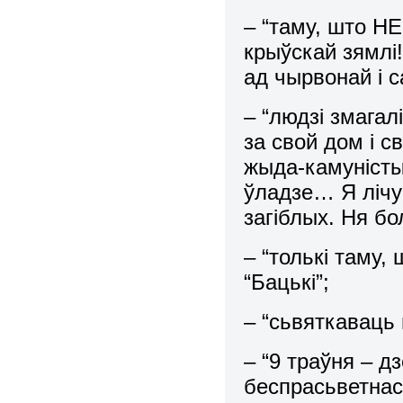
– “таму, што Н
крыўскай зямлі
ад чырвонай і с
– “людзі змагал
за свой дом і с
жыда-камуністы
ўладзе… Я лічу
загіблых. Ня бо
– “толькі таму,
“Бацькі”;
– “сьвяткаваць 
– “9 траўня – д
беспрасьветнас