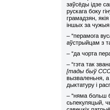
заўсёды ідзе са
рускага боку гі
грамадзян, якія
іншых за чужыя 
– “перамога вус
аўстрыйцам з т
– “да чорта пер
– “гэта так зва
[тады быў СССР
вызваленьня, а
дыктатуру і рас
– “няма больш 
сьпекуляцый, ч
савецкіх патры