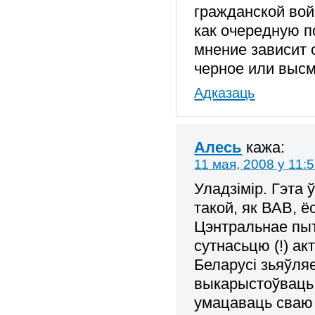
гражданской вой
как очередную 
мнение зависит 
черное или высм
Адказаць
Алесь
кажа:
11 мая, 2008 у 11:
Уладзімір. Гэта
такой, як ВАВ, ёс
Цэнтральнае пыт
сутнасьцю (!) ак
Беларусі зьяўл
выкарыстоўваць 
умацаваць сва