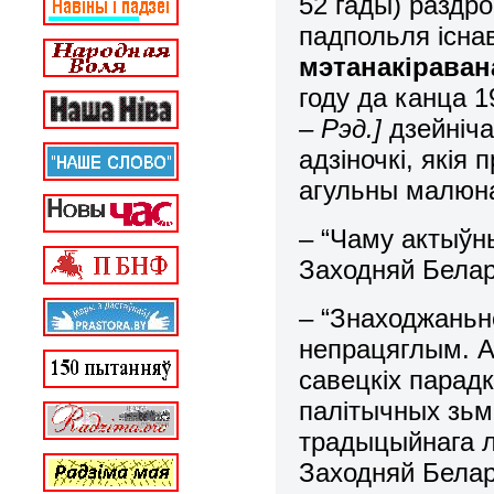
52 гады) раздр
падпольля існав
мэтанакіраван
году да канца 1
– Рэд.]
дзейніча
адзіночкі, якія
агульны малюнак
– “Чаму актыўн
Заходняй Белар
– “Знаходжаньн
непрацяглым. А
савецкіх парад
палітычных зьм
традыцыйнага л
Заходняй Белар