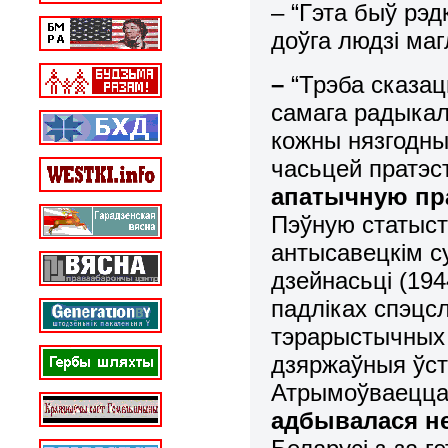
– “Гэта быў рэд
доўга людзі ма
–
“Трэба сказа
самага радыкал
кожны нязгодны
часьцей пратэс
апатычную пра
Пэўную статыст
антысавецкім с
дзейнасьці (19
падліках спэцс
тэрарыстычных 
дзяржаўныя ўст
Атрымоўваецца
адбывалася не