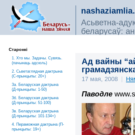
nashaziamlia
Асьветна-аду
беларусаў: ана
сьветагляды, і
Старонкі
1. Хто мы. Задачы. Сувязь.
Ад вайны “а
(пачынаць адсюль)
грамадзянск
2. Сьветаглядная дактрына
(С-прынцыпы: 20+)
17 мая, 2008
|
Ня
3a. Беларуская дактрына
(Д-прынцыпы: 1-50)
Паводле
www.sv
3б. Беларуская дактрына
(Д-прынцыпы: 51-100)
3в. Беларуская дактрына
(Д-прынцыпы: 101-134+)
4. Пераможная дактрына (П-
прынцыпы: 19+)