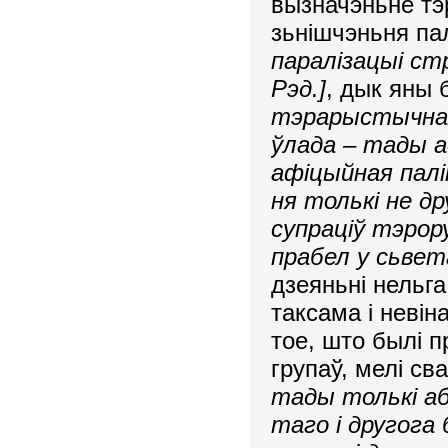
вызначэньне тэр
зьнішчэньня па
паралізацыі ст
Рэд.]
, дык яны 
тэрарыстычнай,
ўлада – тады а
афіцыйная палі
ня толькі не д
супраціў тэрор
прабел у сьве
дзеяньні нельга
таксама і невін
тое, што былі п
групаў, мелі св
тады толькі аб
таго і другога 