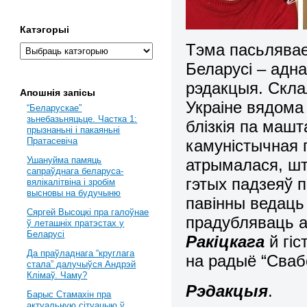
Катэгорыі
Тэма пасьлявае
Беларусі – адна
рэдакцыя. Скла
Апошнія запісы
Украіне вядома 
“Беларускае”
зьнебазьняцьце. Частка 1:
блізкія па машт
прызнаньні і пакаяньні
Пратасевіча
камуністычная 
Ушануйма памяць
атрымалася, шт
сапраўднага беларуса-
гэтых падзеяў 
вялікалітвіна і зробім
высновы на будучыню
павінны ведаць
Сяргей Высоцкі пра галоўнае
прадубляваць 
ў леташніх пратэстах у
Беларусі
Ракіцкага
й гі
Да праўладнага “круглага
на радыё “Свабо
стала” далучыўся Андрэй
Клімаў. Чаму?
Рэдакцыя
.
Барыс Стамахін пра
актуальную сітуацыю ў