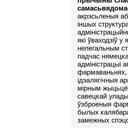
прычыны слаб
самасьвядома
акрэсьленыя аб
іншых структур
адміністрацыйны
які ўваходзіў у
нелегальным ста
падчас нямецка
адміністрацыі 
фармаваньнях, 
ідэалягічныя ар
мірным жыцьцём
савецкай улады
ўзброеныя фарм
былых калябара
замежных спэцс