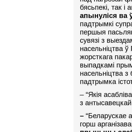
бясьпекі, так і
апынуліся ва 
падтрымкі супр
першыя пасьляв
сувязі з выезда
насельніцтва ў
жорсткага пака
выпадкамі пры
насельніцтва з
падтрымка істо
– “Якія асаблів
з антысавецкай
–
“Беларускае 
горш арганізав