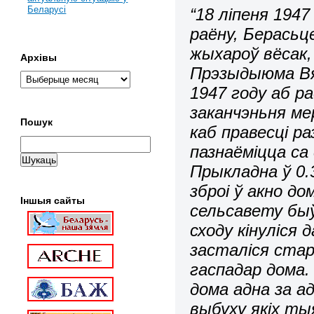
Беларусі
“18 ліпеня 1947
раёну, Берасьц
жыхароў вёсак,
Архівы
Прэзыдыюма Вя
1947 году аб р
заканчэньня м
Пошук
каб правесці р
пазнаёміцца са
Прыкладна ў 0.
зброі ў акно д
Іншыя сайты
сельсавету быў
сходу кінуліся 
засталіся стар
гаспадар дома.
дома адна за а
выбуху якіх ты