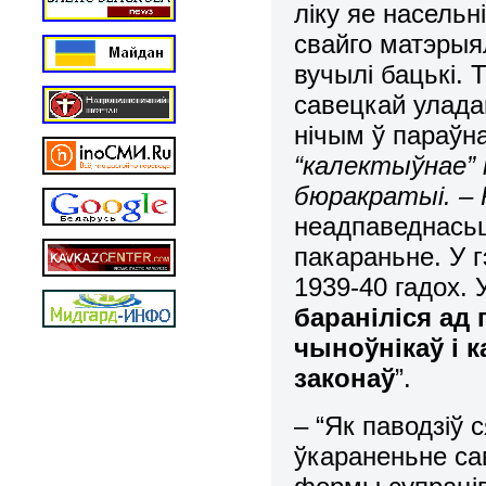
ліку яе насель
свайго матэрыя
вучылі бацькі.
савецкай улада
нічым ў параўн
“калектыўнае”
бюракратыі. – 
неадпаведнасьц
пакараньне. У 
1939-40 гадох. 
бараніліся ад 
чыноўнікаў і 
законаў
”.
– “Як паводзіў 
ўкараненьне са