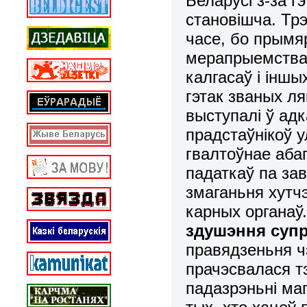
Беларусі з-за г
становішча. Трэ
часе, бо прымя
мерапрыемстваў
калгасаў і іншы
гэтак званых ля
выступалі ў ад
прадстаўнікоў 
гвалтоўнае аба
падаткаў па за
змаганьня хутчэ
карных органаў
здушэння супр
правядзеньня ч
прачэсвалася т
падазрэньні маг