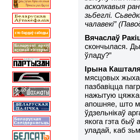
асколкавыя ран
зьбеглі. Сьведк
чалавекі” (Пав
Вячаслаў Ракіц
скончылася. Ды
ўладу?”
Ірына
Каштал
мясцовых жыхар
пазбавіцца пагр
нажытую цяжкай
апошняе, што м
ўдзельнікаў ар
якога гэта быў 
уладай, каб зьм