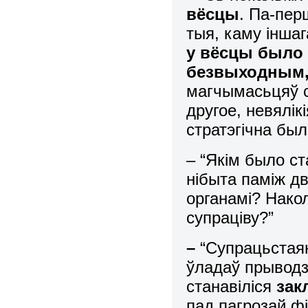
вёсцы
. Па-пер
тыя, каму інша
у вёсцы было
безвыходным,
магчымасьцяў с
другое, невялік
стратэгічна был
– “Якім было ст
нібыта паміж дв
органамі? Накол
супраціву?”
–
“Супрацьстаян
ўладаў прыводз
станавіліся
зак
пад пагрозай ф