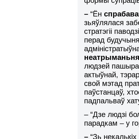
формы супраців
–
“Ён
спрабава
зьяўлялася заб
стратэгіі павод
перад будучыняй
адміністратыўн
неатрыманьня 
людзей пашыраў
актыўнай, тэра
свой мэтад прат
паўстанцаў, хто
падпальваў хату
– “Дзе людзі б
парадкам – у го
–
“Зь некалькі