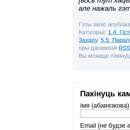
[
вось тут хацел
але нажаль гэт
Гэты запіс апублік
Катэгорыі:
1.4. Гі
Захаду
,
5.5. Пара
пры дапамозе
RSS
Вы можаце пакінуц
Пакінуць ка
Імя (абавязкова)
Email (не будзе 