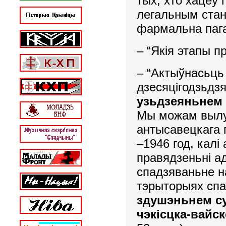
тых, хто хацеў
легальным стан
фармальна пага
– “Якія этапы п
– “Актыўнасьць
дзесяцігодзьдз
узьдзеяньнем 
Мы можам вылуч
антысавецкага 
–1946 год, калі
правядзеньні а
спадзяваньне н
тэрыторыях спа
здушэньнем су
чэкісцка-вайс