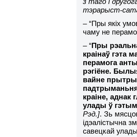
з таго і другог
тэрарыст-сатані
– “Пры якіх умо
чаму не перамо
– “
Пры рэальн
краінаў гэта 
перамога анты
рэгіёне. Былы
вайне прытрым
падтрыманьня 
краіне, аднак
улады ў гэтым
Рэд.]
. Зь мясцо
ідэалістычна зм
савецкай улады