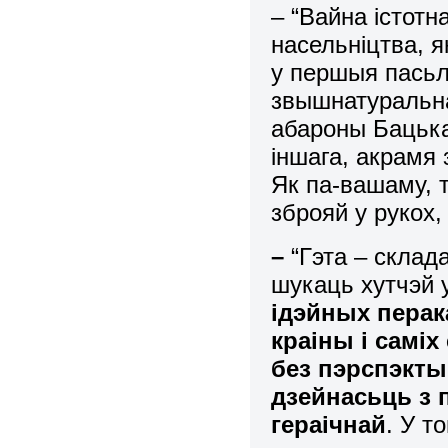
– “Вайна істотн
насельніцтва, 
у першыя пасьл
звышнатуральна
абароны Бацька
іншага, акрамя 
Як па-вашаму, 
зброяй у рукох,
–
“Гэта – склад
шукаць хутчэй 
ідэйных перак
краіны і саміх
без пэрспэкты
дзейнасьць з 
гераічнай
. У т