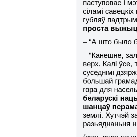
паступовае і м
сіламі савецкіх
губляў падтрым
проста выжы
– “А што было б
– “Канешне, зал
верх. Калі ўсе,
суседнімі дзяр
большай грамад
гора для насел
беларускі нац
шанцаў перам
землі. Хутчэй з
разьяднаньня н