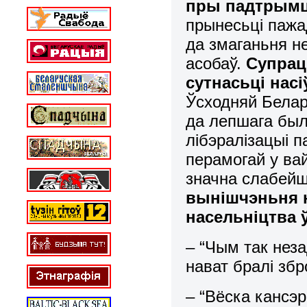
пры падтрымцы
прынесьці пажа
да змаганьня н
асобаў.
Супрац
сутнасьці нас
Ўсходняй Белар
да лепшага был
лібэралізацыі па
перамогай у вай
значна слабе
вынішчэньня 
насельніцтва ў
– “Чым так нез
нават бралі збро
– “Вёска кансэ