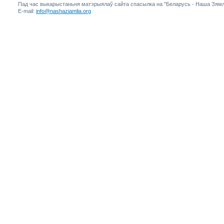
Пад час выкарыстаньня матэрыялаў сайта спасылка на "Беларусь - Наша Зямл
E-mail:
info@nashaziamlia.org