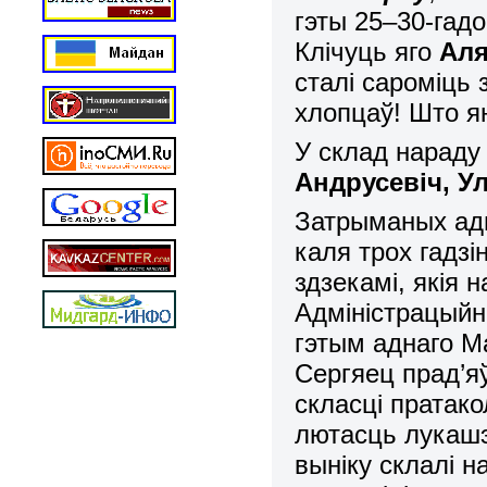
гэты 25–30-гад
Клічуць яго
Аля
сталі сароміць
хлопцаў! Што ян
У склад нараду
Андрусевіч, Ул
Затрыманых адв
каля трох гадз
здзекамі, якія
Адміністрацыйна
гэтым аднаго М
Сергяец прад’я
скласці пратако
лютасць лукашэ
выніку склалі н