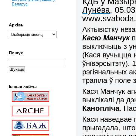
КДБ у Мазыр
Беларусі
Лунёва
,
05.03
www.svaboda.o
Архівы
Актывістку нез
Касю Манчук
п
выключыць з ун
Пошук
(Кася вучыцца н
ўнівэрсытэту). 
рэгіянальных а
трапіла ў поле 
Іншыя сайты
Кася Манчук ап
выклікалі да дэ
Канопліча
.
Пас
Кася наведвае 
прыгадала, што