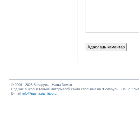
© 2006 - 2026 Беларусь - Наша Зямля.
Пад час выкарыстаньня матэрыялаў сайта спасылка на "Беларусь - Наша Зямл
E-mail:
info@nashaziamlia.org