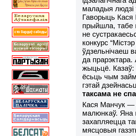
ідэал
а
гічнага а
маладыя людзі 
Гаворыць Кася 
прыйшла, табе 
не сустракаесьс
конкурс “Містэр
ўдзельнічаеш ва
да прарэктара.
жыцьцё. Казаў:
ёсьць чым займ
гэтай дзейнась
таксама не сп
Кася Манчук — 
малюнкаў. Яна 
захапляецца та
мясцовыя газэты