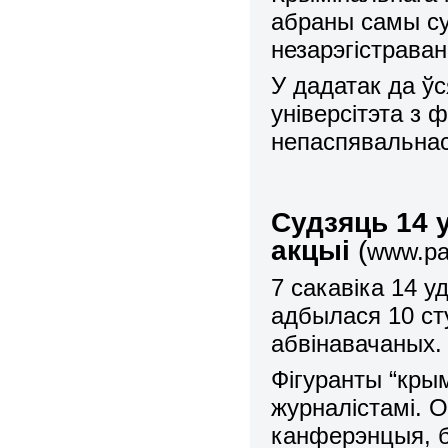
абраны самы су
незарэг
i
страван
У дадатак да ў
ун
i
верс
i
тэта з 
непаспявальна
Судзяць 14 
акцы
i
(
www.pah
7 сакав
i
ка 14 у
адбылася 10 ст
абвінавачаных.
Фiгуранты
“
кры
журналiстамi. О
канферэнцыя, 