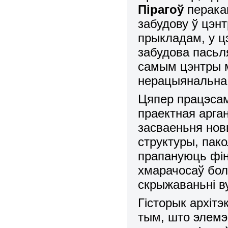
Пірагоў
перака
забудову ў цэн
прыкладам, у цэ
забудова пасьл
самым цэнтры м
нерацыянальна,
Цяпер працэсам
праектная арга
засваеньня нов
структуры, пако
прапануюць фіна
хмарачосаў бол
скрыжаваньні в
Гісторык архіт
тым, што элемэ