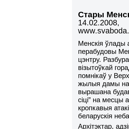
Стары Менс
14.02.2008,
www.svaboda.o
Менскія ўлады 
перабудовы Менс
цэнтру. Разбура
візытоўкай гора
помнікаў у Вер
жылыя дамы на 
вырашана будав
сіці” на месцы 
кропкавыя атакі
беларускія неба
Архітэктар, адз