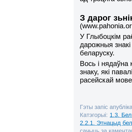
З дарог зьн
(www.pahonia.or
У Глыбоцкім ра
дарожныя знакі
беларуску.
Вось і нядаўна 
знаку, які пава
расейскай мове
Гэты запіс апублік
Катэгорыі:
1.3. Бе
2.2.1. Этнацыд бе
сачыць за камент