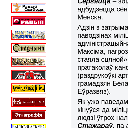
Сергяйца
– збі
адбудзецца сён
Менска.
Адзін з затрым
паводзінах мілі
адміністрацыйн
Максіма, пагро
стаяла сцяной».
пратаколаў кан
(раздрукоўкі арт
грамадзян Бела
Еўразвяз).
Як ужо паведам
кінуўся да міл
людзі ўтрох нал
Стажараў
, па