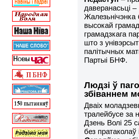
даверанасьці
–
Жалезьнічэнка 
высокай грамад
грамадзкага па
што з унівэрсы
палітычных ма
Партыі БНФ.
Людзі ў паг
збіваннем м
Дваіх моладзев
тралейбусе за 
Дзень Волі 25 с
без пратаколаў