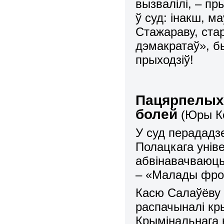
вызвалілі, – п
ў
суд: інакш, м
Стажараву, ста
дэмакратаў», бы
прыходзіў!
Пацярпелых
болей
(Юры Ко
У суд перададз
Полацкага ун
i
в
абв
i
навачваюць
– «Малады фро
Касю Салаўёву
распачынал
i
кр
Крым
i
нальнага 