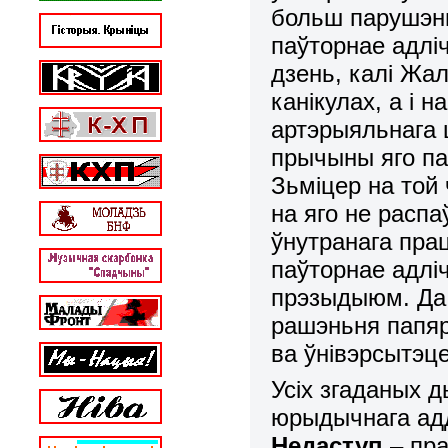
больш парушэнь
паўторнае адлі
дзень, калі Жал
канікулах, а і 
артэрыяльнага 
прычыны яго па
Зьміцер на той 
на яго не расп
ўнутранага пра
паўторнае адлі
прэзыдыюм. Да 
рашэньня папяр
ва ўнівэрсытэце
Усіх згаданых д
юрыдычнага ад
Недаступ
– пр