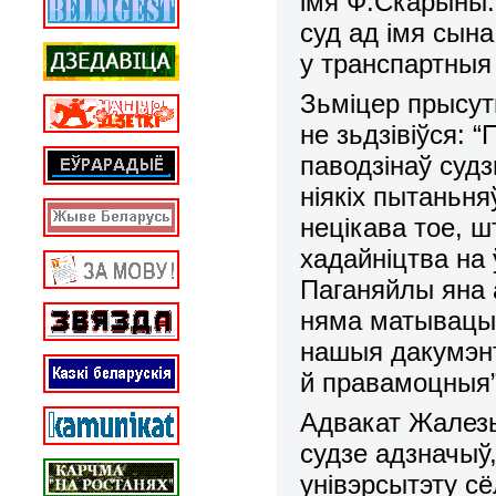
імя Ф.Скарыны
суд ад імя сына
у транспартныя 
Зьміцер прысут
не зьдзівіўся: 
паводзінаў суд
ніякіх пытаньня
нецікава тое, ш
хадайніцтва на
Паганяйлы яна 
няма матывацыі 
нашыя дакумэн
й правамоцныя”
Адвакат Жалезь
судзе адзначыў
унівэрсытэту с