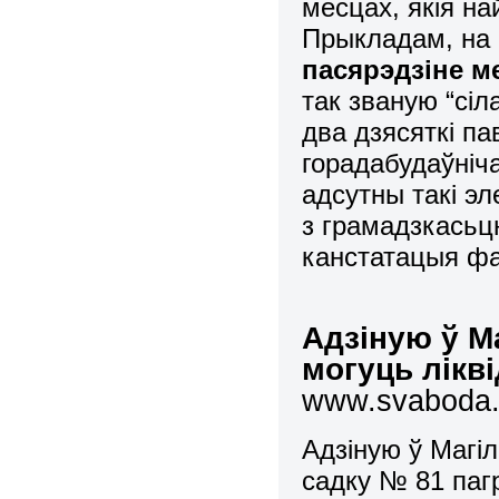
месцах, якія н
Прыкладам, на
пасярэдзіне м
так званую “сі
два дзясяткі па
горадабудаўніч
адсутны такі э
з грамадзкасьц
канстатацыя фа
Адзіную ў М
могуць лікв
www.svaboda.o
Адзіную ў Магі
садку № 81 паг