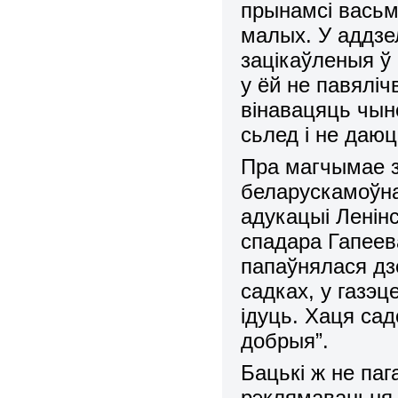
прынамсі васьм
малых. У аддзе
зацікаўленыя ў 
у ёй не павялі
вінавацяць чын
сьлед і не даюц
Пра магчымае з
беларускамоўна
адукацыі Ленін
спадара Гапеева
папаўнялася дз
садках, у газэц
ідуць. Хаця са
добрыя”.
Бацькі ж не па
рэклямаваньня 