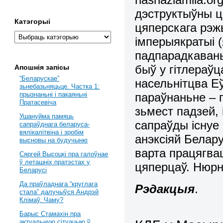
дэструктыўны ці
Катэгорыі
цяперскага рэж
імперыякратыі (
падпарадкаваны
быў у гітлераўц
Апошнія запісы
“Беларускае”
насельнітцва Е
зьнебазьняцьце. Частка 1:
параўнаньне – г
прызнаньні і пакаяньні
Пратасевіча
зьмест падзей, 
Ушануйма памяць
сапраўды існуе
сапраўднага беларуса-
вялікалітвіна і зробім
анэксіяй Белару
высновы на будучыню
варта працягва
Сяргей Высоцкі пра галоўнае
ў леташніх пратэстах у
цяперцаў. Нюр
Беларусі
Да праўладнага “круглага
Рэдакцыя
.
стала” далучыўся Андрэй
Клімаў. Чаму?
Барыс Стамахін пра
актуальную сітуацыю ў