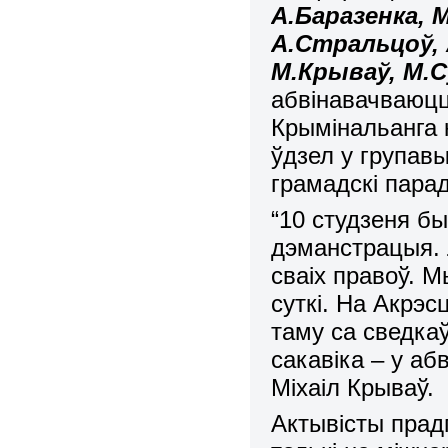
А.Баразенка, М
А.Стральцоў, 
М.Крываў, М.С
абв
i
навачваюцц
Крым
i
нальанга 
ўдзел у групав
грамадскі парад
“10 студзеня б
дэманстрацыя. 
сваіх правоў.
Мы
суткі. На Акрэс
таму са сведка
сакавіка – у аб
Міхаіл Крываў.
А
ктывісты прад