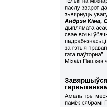
т
олькi на мiжн
паслу зварот д
зьвярнуць уваг
Андрэя Кіма, 
дыплямата асаб
свае вочы ўбачы
падрабязнасьці
за гэтыя права
гэта паўторна”
Мiхаiл Пашкевіч
Завяршыўся 
гарвыканка
Амаль тры меся
паміж сябрамі Г