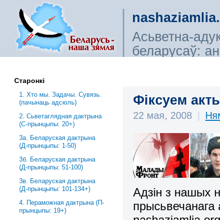
nashaziamlia
Асьветна-аду
беларусаў: ана
сьветагляды, і
Старонкі
1. Хто мы. Задачы. Сувязь.
Фіксуем акты
(пачынаць адсюль)
22 мая, 2008
|
Ня
2. Сьветаглядная дактрына
(С-прынцыпы: 20+)
3a. Беларуская дактрына
(Д-прынцыпы: 1-50)
3б. Беларуская дактрына
(Д-прынцыпы: 51-100)
3в. Беларуская дактрына
(Д-прынцыпы: 101-134+)
Адзін з нашых 
4. Пераможная дактрына (П-
прысьвечанага 
прынцыпы: 19+)
nashaziamlia.or