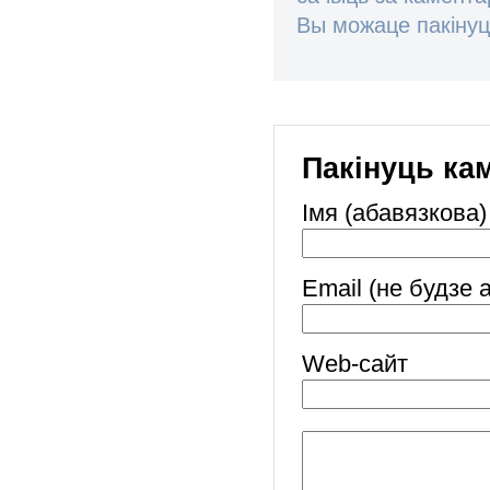
Вы можаце пакінуц
Пакінуць ка
Імя (абавязкова)
Email (не будзе 
Web-cайт