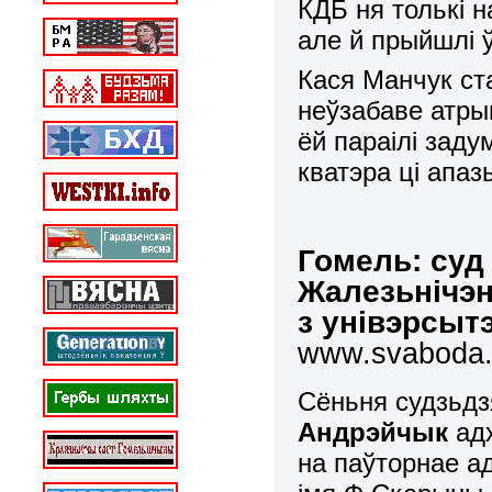
КДБ ня толькі н
але й прыйшлі 
Кася Манчук ста
неўзабаве атры
ёй параілі зад
кватэра ці апа
Гомель: суд 
Жалезьнічэн
з унівэрсыт
www.svaboda.o
Сёньня судзьд
Андрэйчык
адх
на паўторнае а