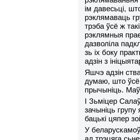
ім давесьці, шт
рэклямаваць гру
трэба ўсё ж так
рэклямныя прае
дазволіла падк
зь іх боку прак
адзін з ініцыят
Яшчэ адзін ств
думаю, што ўсё 
прычыніць.
Маўл
І Зьміцер Сала
зачыніць групу
бацькі цяпер зо
У беларускамоў
ад трэцяга сьн