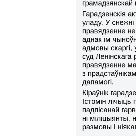
грамадзянскай 
Гарадзенскія а
уладу. У снежні
правядзенне нек
аднак ім чыноўн
адмовы скаргі, 
суд Ленінскага
правядзенне ма
з прадстаўнікам
дапамогі.
Кіраўнік гарад
Істомін лічыць
падпісанай гар
ні міліцыянты, 
размовы і ніяка