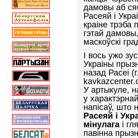
дамовы аб ся
Расеяй і Укра
краіне трэба
гэтай дамовы,
маскоўскі гра
І вось ужо зу
Украіны прыз
назад Расеі (
kavkazcenter.
У артыкуле, 
у характэрнай
напісаў, што 
Расеяй і Укр
мінулага
і гл
павінна прызн