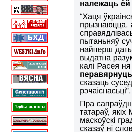
належаць ёй
“Хаця ўкраінс
прызнаюцца, 
справядлівась
пытаньняў су
найперш даты
выдатна разу
калі Расея ня
перавярнуць 
сказаць сусед
рэчаіснасьці”
Пра сапраўдн
татараў, якіх
маскоўскі гра
сказаў ні сл