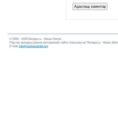
© 2006 - 2026 Беларусь - Наша Зямля.
Пад час выкарыстаньня матэрыялаў сайта спасылка на "Беларусь - Наша Зямл
E-mail:
info@nashaziamlia.org