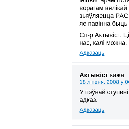
ініцыятарам гіс
ворагам вялікай к
зьяўляецца РА
яе павінна быць
Сп-р Актывіст. 
нас, калі можна.
Адказаць
Актывіст
кажа:
18 ліпеня, 2008 у 0
У пэўнай ступені
адказ.
Адказаць