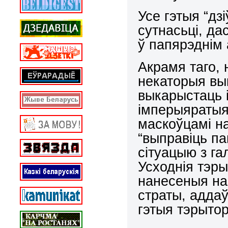
Усе гэтыя “дз
сутнасьці, да
ў папярэднім 
Акрамя таго, 
некаторыя вык
выкарыстаць і
імперыяратыя
маскоўцамі н
“выправіць па
сітуацыю з га
Усходнія тэр
нанесеныя на
страты, адда
гэтыя тэрытор