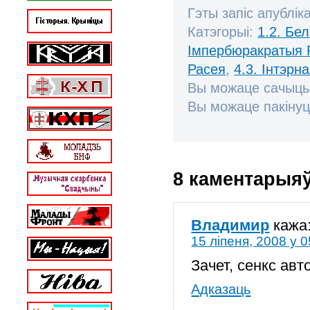
Гэты запіс апублік
Катэгорыі:
1.2. Бе
Імпербюракратыя 
Расея
,
4.3. Інтэрн
Вы можаце сачыць
Вы можаце пакінуц
8 каментарыя
Владимир
кажа
15 ліпеня, 2008 у 0
Зачет, сенкс авт
Адказаць