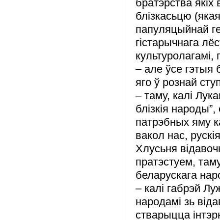
братэрства якіх
блізкасьцю (яка
папуляцыйнай ген
гістарычнага лё
культуролагамі, 
– але ўсе гэтыя 
яго ў рознай ступ
– таму, калі Лук
блізкія народы”,
патрэбных яму к
вакол нас, рускі
Хлусьня відавоч
пратэстуем, там
беларускага нар
– калі габрэй Л
народамі зь від
стварыцца інтэр