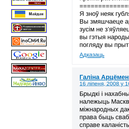
=============
Я зноў неяк губ
Вы змяшчаеце ар
зусім не з’яўляе
вы гэтыя народы
погляду вы пры
Адказаць
Галіна Арцёмен
16 ліпеня, 2008 у 1
Брыдкі і нахабн
належыць Маскве
міжнародных дак
права быць сваб
справе каланіст