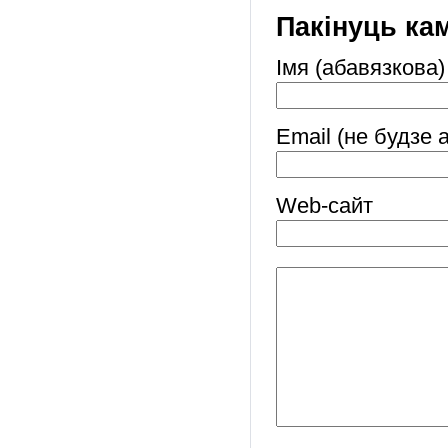
Пакінуць ка
Імя (абавязкова)
Email (не будзе 
Web-cайт