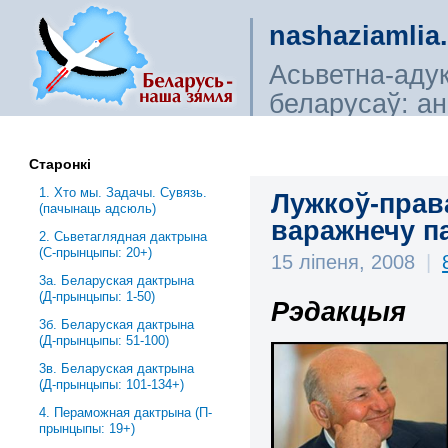
nashaziamlia
Асьветна-аду
беларусаў: ана
сьветагляды, і
Старонкі
1. Хто мы. Задачы. Сувязь.
Лужкоў-прав
(пачынаць адсюль)
варажнечу п
2. Сьветаглядная дактрына
(С-прынцыпы: 20+)
15 ліпеня, 2008
|
3a. Беларуская дактрына
(Д-прынцыпы: 1-50)
Рэдакцыя
3б. Беларуская дактрына
(Д-прынцыпы: 51-100)
3в. Беларуская дактрына
(Д-прынцыпы: 101-134+)
4. Пераможная дактрына (П-
прынцыпы: 19+)