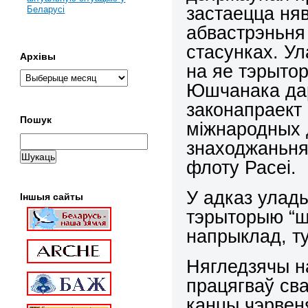
застаецца ня
Беларусі
абвастрэньня 
стасунках. Ул
Архівы
на яе тэрытор
Юшчанака да
законапраект 
Пошук
міжнародных 
знаходжаньня
флоту Расеі.
У адказ улады
Іншыя сайты
тэрыторыю “шэ
напрыклад, тут
Нягледзячы на
працягваў св
канцы чэрвеня