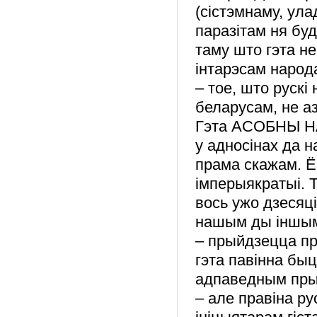
(сістэмнаму, ул
паразітам ня бу
таму што гэта не
інтарэсам народаў
– тое, што рускі
беларусам, не аз
Гэта АСОБНЫ НА
у адносінах да н
прама скажам. Ё
імперыякратыі. 
вось ужо дзесяц
нашым ды іншым
– прыйдзецца пр
гэта павінна бы
адпаведным пры
– але правіна р