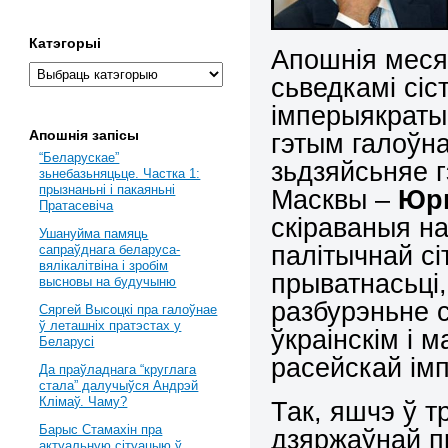
Катэгорыі
Апошнія меся
сьведкамі сі
імперыякратыі
Апошнія запісы
гэтым галоўн
“Беларускае”
зьдзяйсьняе 
зьнебазьняцьце. Частка 1:
прызнаньні і пакаяньні
Масквы –
Юр
Пратасевіча
скіраваныя н
Ушануйма памяць
палітычнай сі
сапраўднага беларуса-
вялікалітвіна і зробім
прыватнасьці,
высновы на будучыню
разбурэньне с
Сяргей Высоцкі пра галоўнае
ў леташніх пратэстах у
ўкраінскім і 
Беларусі
расейскай ім
Да праўладнага “круглага
стала” далучыўся Андрэй
Клімаў. Чаму?
Так, яшчэ ў тр
Барыс Стамахін пра
дзяржаўнай п
актуальную сітуацыю ў