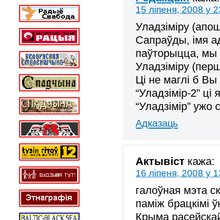
15 ліпеня, 2008 у 2
Уладзіміру (апо
Сапраўды, імя а
паўторыцца, мы 
Уладзіміру (пер
Ці не маглі б В
“Уладзімір-2” ці
“Уладзімір” ужо
Адказаць
Актывіст
кажа:
16 ліпеня, 2008 у 1
галоўная мэта с
паміж брацкімі ў
Крыма расейска