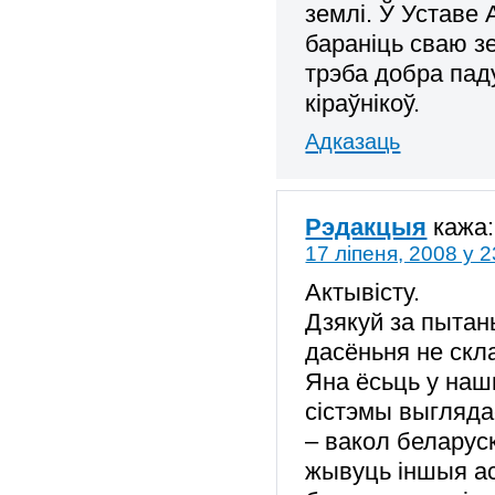
землі. Ў Уставе
бараніць сваю з
трэба добра паду
кіраўнікоў.
Адказаць
Рэдакцыя
кажа:
17 ліпеня, 2008 у 2
Актывісту.
Дзякуй за пытань
дасёньня не скла
Яна ёсьць у наш
сістэмы выгляда
– вакол беларус
жывуць іншыя ас