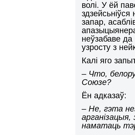
волі. У ёй па
здзейсьніўся 
запар, асабл
апазыцыянера
неўзабаве да 
узросту з ней
Калі яго запыт
–
Что
,
белор
Союзе?
Ён адказаў:
– Не, гэта н
арганізацыя,
наматаць тэ