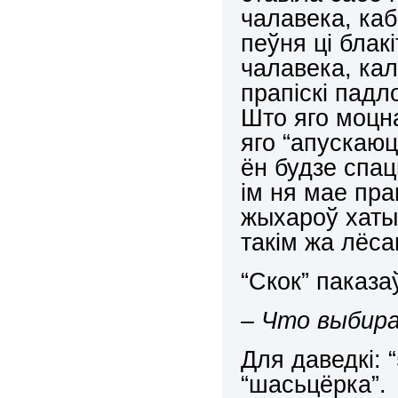
чалавека, каб
пеўня ці блакі
чалавека, кал
прапіскі падло
Што яго моцн
яго “апускаю
ён будзе спац
ім ня мае прав
жыхароў хаты
такім жа лёса
“Скок” паказа
– Что выбира
Для даведкі: “
“шасьцёрка”.