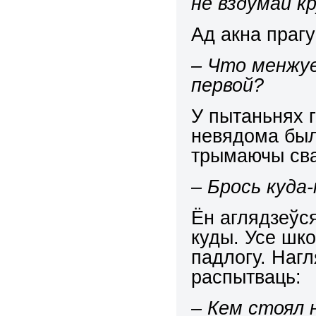
не вздумай к
Ад акна прагу
– Что менжуе
первой?
У пытаньнях 
невядома был
трымаючы сва
– Брось куда
Ён аглядзеўся
куды. Усе шко
падлогу.
Нагл
распытваць
:
– Кем стоял 