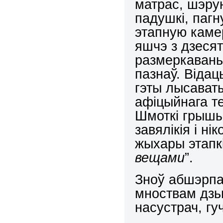
матрас, шэру
падушкі, пагн
этапную камер
яшчэ з дзесят
размеркаваньн
пазнаў. Відац
гэты лысават
афіцыйнага те
Шмоткі грышы
завялікія і ні
жыхары этапкі
вещами
”.
Зноў абшэрпа
мноствам дзьв
насустрач, гу