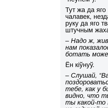
Тут жа да яг
чалавек, незд
руку да яго тв
штучным жаха
– Надо ж,
жи
нам показало
ботать мож
Ён кіўнуў.
– Слушай, “Ва
поздороватьс
тебе, как у б
видно
, что т
ты какой-то 