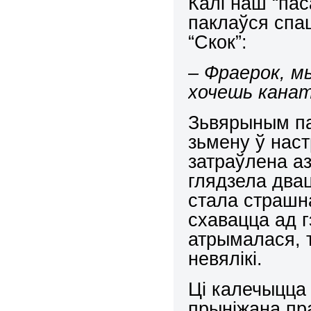
Калі наш “пас
паклаўся спа
“Скок”:
– Фраерок, м
хочешь кана
Зьвярыным па
зьмену ў наст
затраўлена аз
глядзела двац
стала страшн
схавацца ад г
атрымалася, 
невялікі.
Ці калечыцца
прыніжана пр