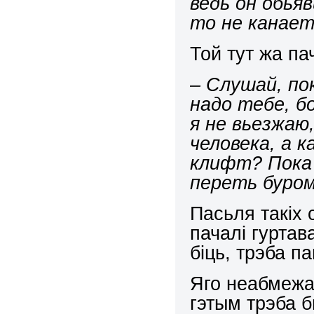
ведь
он
обьяв
то не канает
Той тут жа па
– Слушай, по
надо тебе, б
я не вьезжаю
человека, а 
клифт? Пока 
переть буром
Пасьля такіх 
пачалі гуртав
біць, трэба п
Яго неабмежа
гэтым трэба б