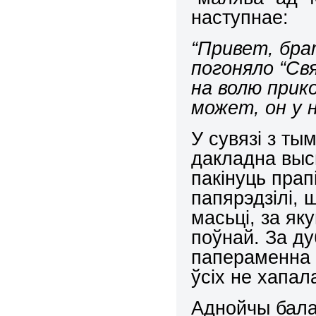
наступнае:
“Привет, бра
погоняло “Св
на волю при
может, он у 
У сувязі з ты
дакладна выс
пакінуць прап
папярэдзілі, 
масьці, за як
поўнай. За ду
папераменна 
ўсіх не хапа
Аднойчы бала