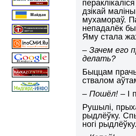
пераклікаліся
дзікай малін
мухамораў. Па
непадалёк бы
Яму стала жа
–
Зачем его 
делать?
Быццам прачы
ствалом аўтам
– Пошёл!
– І 
Рушылі, пры
рыдлёўку. Спы
ногі рыдлёўку