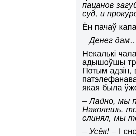
пацанов
загу
суд, и прокур
Ён пачаў капа
–
Денег дам…
Некальк
і
чал
адышоўшы тро
Потым адзін, 
патэлефанава
якая была ўж
–
Ладно, мы 
Наколешь, то
слинял
,
мы те
– Усёк!
–
І
сно