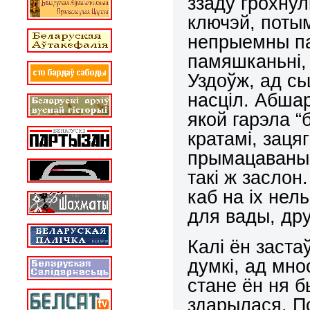
ззаду грохнулі
ключэй, потым
непрыемны па
памяшканьні, 
Уздоўж, ад с
насціл. Абша
якой гарэла “
кратамі, заця
прымацаваны д
такі ж заслон
каб на іх нел
для вады, дру
Калі ён заста
думкі, ад мнос
стане ён ня б
здарылася. Пс