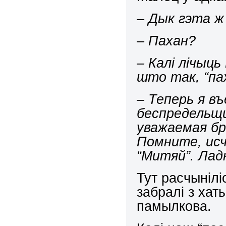
–
Ды
к
гэта ж
– Пахан?
– Калі лічыць
што так, “па
– Теперь я въ
беспредельщи
уважаемая бр
Помните, исч
“Митяй”. Лад
Тут расчынілі
забралі з хат
памылкова.