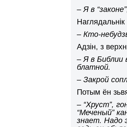
– Я
в
“
законе
”
Наглядальнік 
– Кто-небудз
Адзін, з верх
– Я в Библии
блатной.
– Закрой сопл
Потым ён зьвя
– “Хруст”, го
“Меченый” ка
знает. Надо 