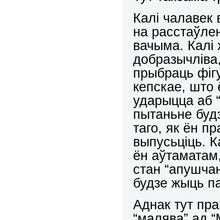
Калі чалавек 
на расстаўле
вачыма. Калі
добразычліва,
прыбраць фіг
кепскае, што 
ударыцца аб “
пытаньне буд
таго, як ён п
выпусьціць. К
ён аўтаматам,
стан “апушчан
будзе жыць п
Аднак тут пр
“малява” ад “