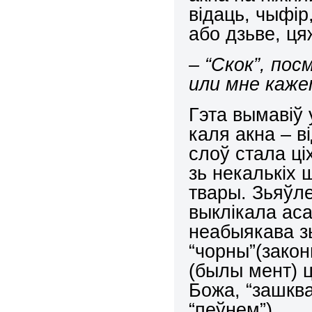
відаць, чыфір,
або дзьве, ця
– “Скок”, по
или мне каж
Гэта вымавіў 
каля акна – в
слоў стала ці
зь некалькіх 
твары. Зьяўл
выклікала ас
неабыякава зь
“чорны”(закон
(былы мент) ці
Божа, “зашква
“пеўнем”).