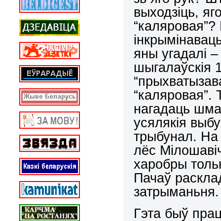
выходзіць, яго
“каляровая”? 
інкрымінавац
яны угадалі –
шыгалаўскія 1
“прыхватызава
“каляровая”. 
нагадаць шмат
усялякія выбух
трыбунал. На 
лёс Мілошаві
харобры тольк
Пачаў раскла
затрыманьня.
Гэта быў пра