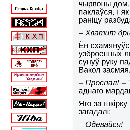
чырвоны дом, 
паклаўся, і я
раніцу разбуд
– Хватит др
Ён схамянуўс
узброенных л
сунуў руку па
Вакол засмяя
– Проспал!
– 
аднаго марда
Яго за шкірку
загадалі:
– Одевайся!