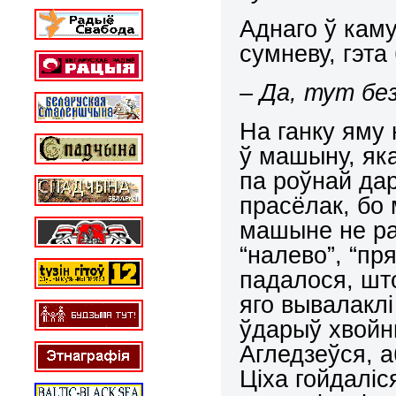
Аднаго ў каму
сумневу, гэта
– Да, тут бе
На ганку яму н
ў машыну, яка
па роўнай дар
прасёлак, бо
машыне не ра
“налево”, “пр
падалося, шт
яго вывалаклі
ўдарыў хвойн
Агледзеўся, 
Ціха гойдаліс