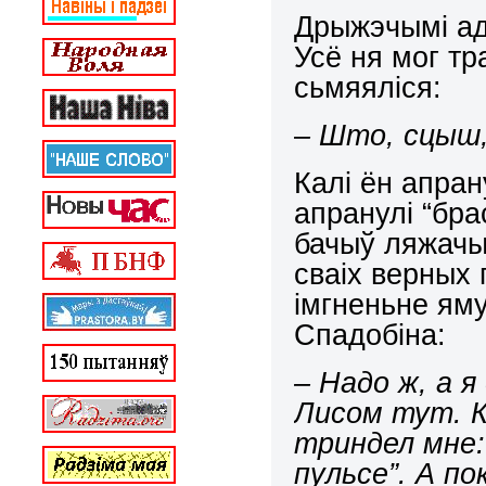
Дрыжэчымі ад
Усё ня мог тр
сьмяяліся:
– Што, сцыш
Калі ён апрану
апранулі “бра
бачыў ляжачы
сваіх верных 
імгненьне яму
Спадобіна:
– Надо ж, а я
Лисом тут. 
триндел мне:
пульсе”. А по