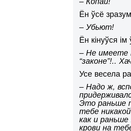
– Копай!
Ён ўсё зразум
– Убьют!
Ён кінуўся ім 
– Не имеете 
“
закон
е”
!
..
Хач
Усе весела ра
– Надо ж, вс
придерживалс
Это раньше т
тебе никакой
как и раньше
кров
и на теб