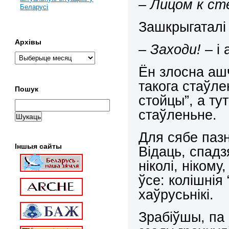
– Лицом к ст
Беларусі
Зашкрыгаталі 
Архівы
– Заходи!
– і 
Ён злосна аш
такога стаўле
Пошук
стойцы”, а тут
стаўленьне.
Для сябе паз
Іншыя сайты
Відаць, спад
ніколі, нікому
ўсе: колішнія 
хаўрусьнікі.
Зрабіўшы, па 