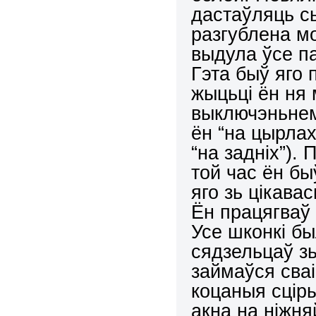
дастаўляць с
разгублена мо
выдула ўсе п
Гэта быў яго 
жыцьці ён ня 
выключэньнем,
ён “на цырлах
“на задніх”). 
той час ён быў
яго зь цікава
Ён працягваў 
Усе шконкі бы
сядзельцаў зь
займаўся сваі
коцаныя сцір
акна на ніжня