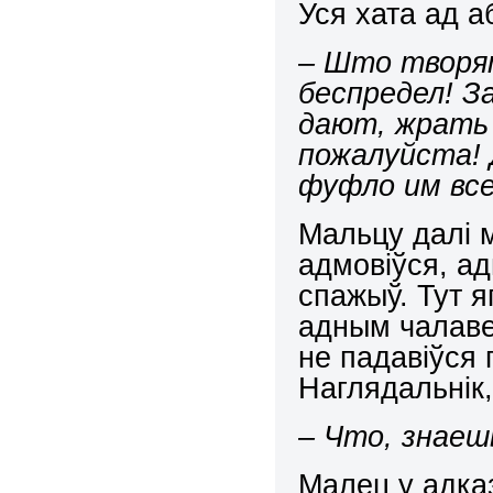
Уся хата ад а
– Што творя
беспредел! З
дают, жрать 
пожалуйста! 
фуфло им все
Мальцу далі 
адмовіўся, ад
спажыў. Тут я
адным чалавек
не падавіўся 
Наглядальнік,
– Что, знае
Малец у адказ