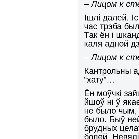
– Лицом к ст
Ішлі далей. І
час трэба был
Так ён і шка
каля адной д
– Лицом к ст
Кантрольны ад
“хату”…
Ён моўчкі зай
йшоў ні ў яка
не было чым, 
было. Быў ней
брудных цела
болей. Невялі