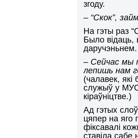
згоду.
– “Скок”, зай
На гэты раз 
Было відаць,
даручэньнем.
– Сейчас мы
лепишь нам г
(чалавек, які
служыў у МУС
кіраўніцтве.)
Ад гэтых слоў
цяпер на яго 
фіксавалі кож
ставіла сабе 