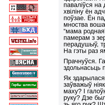
паваліўся на 
хвіліну ён ад
поўзае. Ён па
мноства вошаў
“мама родная”
памерам з зерн
перадушыў, тр
На гэты раз я
Прачнуўся. Га
здольнасьць 
Як здарылася
заўважыў ніяк
маху? І галоў
руку? Дзе бы
зь яго рук? Ш