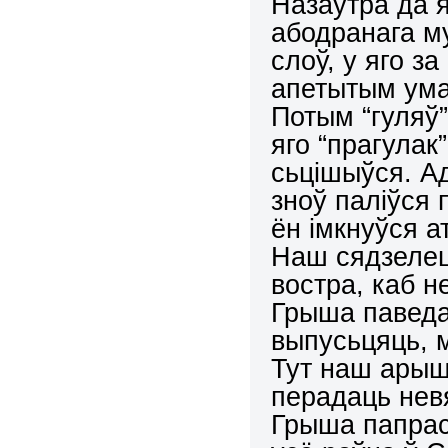
Назаўтра да я
абодранага м
слоў, у яго з
апетытым ума
Потым “гуляў
яго “прагулак
сьцішыўся. Ад
зноў паліўся 
ён імкнуўся 
Наш сядзелец
востра, каб н
Грыша паведам
выпусьцяць, 
Тут наш арыш
перадаць нев
Грыша папрасі