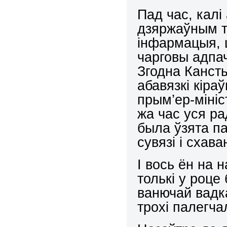
Пад час, калі
дзяржаўным т
інфармацыя, 
чарговы адпач
Згодна Кансты
абавязкі кіра
прым’ер-мініс
жа час уся р
была ўзята п
сувязі і схав
І вось ён на 
толькі у роце
ванючай вадка
трохі палегч