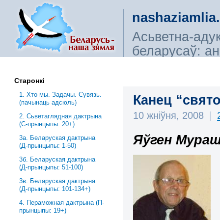
nashaziamlia
Асьветна-аду
беларусаў: ана
сьветагляды, і
Старонкі
1. Хто мы. Задачы. Сувязь.
Канец “свято
(пачынаць адсюль)
10 жніўня, 2008
|
2. Сьветаглядная дактрына
(С-прынцыпы: 20+)
Яўген Мура
3a. Беларуская дактрына
(Д-прынцыпы: 1-50)
3б. Беларуская дактрына
(Д-прынцыпы: 51-100)
3в. Беларуская дактрына
(Д-прынцыпы: 101-134+)
4. Пераможная дактрына (П-
прынцыпы: 19+)