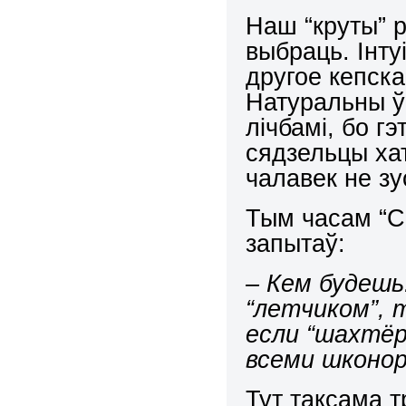
Наш “круты” р
выбраць. Інту
другое кепска
Натуральны ў
лічбамі, бо гэ
сядзельцы хат
чалавек не зу
Тым часам “Ск
запытаў:
–
Кем будешь
“летчиком”, 
если “шахтёр
всеми шконор
Тут таксама т