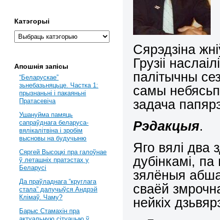
Катэгорыі
Сярэдзіна жні
Грузіі наслаі
Апошнія запісы
палітычны се
“Беларускае”
зьнебазьняцьце. Частка 1:
самы небясьп
прызнаньні і пакаяньні
задача папяр
Пратасевіча
Ушануйма памяць
Рэдакцыя
.
сапраўднага беларуса-
вялікалітвіна і зробім
высновы на будучыню
Яго вялі два 
Сяргей Высоцкі пра галоўнае
дубінкамі, па
ў леташніх пратэстах у
Беларусі
зялёныя абшар
Да праўладнага “круглага
сваёй змрочн
стала” далучыўся Андрэй
Клімаў. Чаму?
нейкіх дзьвяр
Барыс Стамахін пра
актуальную сітуацыю ў