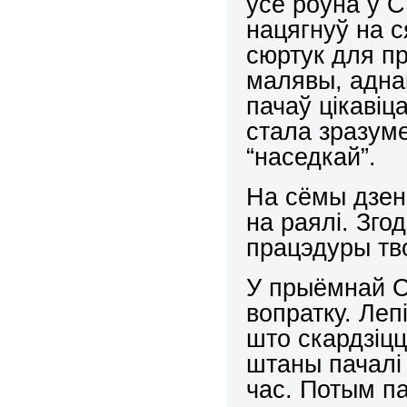
усё роўна ў С
нацягнуў на 
сюртук для п
малявы, адна
пачаў цікавіц
стала зразум
“наседкай”.
На сёмы дзен
на раялі. Зго
працэдуры тв
У прыёмнай С
вопратку. Леп
што скардзіцц
штаны пачалі 
час. Потым па