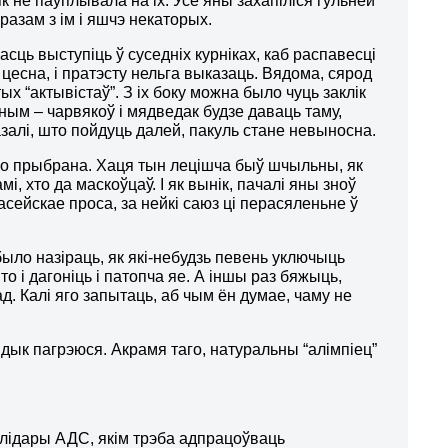
іяк не паўплывала на іх. Усе яны захапіліся гульнёй
разам з ім і яшчэ некаторых.
ць выступіць ў суседніх курніках, каб распавесці
 і цесна, і пратэсту нельга выказаць. Вядома, сярод
ых “актывістаў”. З іх боку можна было чуць заклік
дным – чарвякоў і мядведак будзе даваць таму,
казалі, што пойдуць далей, пакуль стане невыносна.
было прыбрана. Хаця тын лецішча быў шчыльны, як
, хто да маскоўцаў. І як вынік, пачалі яны зноў
сейскае проса, за нейкі саюз ці перасяленьне ў
ыло назіраць, як які-небудзь певень уключыць
то і дагоніць і патопча яе. А іншы раз бяжыць,
д. Калі яго запытаць, аб чым ён думае, чаму не
 дык пагрэюся. Акрамя таго, натуральны “алімпіец”
лідары АДС, якім трэба адпрацоўваць