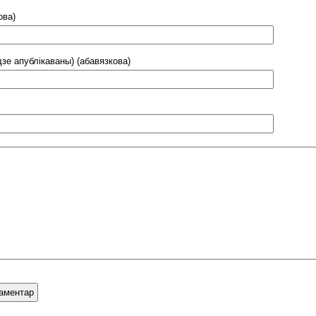
ова)
дзе апублікаваны) (абавязкова)