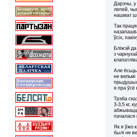
Дарэчы, у
лепей, чым
нашмат шы
Так праця
назапашва
ўсіх, пак
Бліжэй да
з чарнуха
клапатлів
Але ёсьць 
не вельмі 
прыдушыла
я пра ўсё 
Трэба ска
3-3,5 кг, 
абжывацца
пачалася 
Як я ўжо к
былі не в