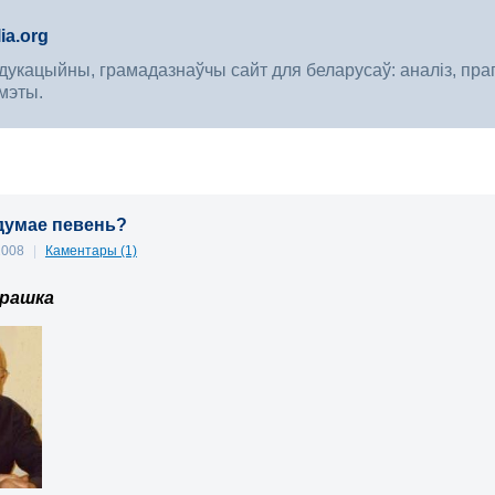
ia.org
укацыйны, грамадазнаўчы сайт для беларусаў: аналіз, прагноз
мэты.
думае певень?
 2008
|
Каментары (1)
урашка