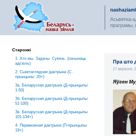
nashaziaml
Асьветна-ад
праграмы, 
Старонкі
1. Хто мы. Задачы. Сувязь. (пачынаць
Пра што 
адсюль)
27 верасня,
2. Сьветаглядная дактрына (С-
прынцыпы: 20+)
Яўген М
3a. Беларуская дактрына (Д-прынцыпы:
1-50)
3б. Беларуская дактрына (Д-прынцыпы:
51-100)
3в. Беларуская дактрына (Д-прынцыпы:
101-134+)
4. Пераможная дактрына (П-прынцыпы:
19+)