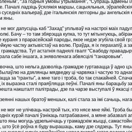
оленым”, “За годныя умовы утрымання”, “Супраць адмены ільг
е. Пачалі ладзіць ўсялякія маршы, сацыяльныя, эўрапейскі
з суседніх вальераў, дзе італьянскія леггорны ды ангельскія
м яны.
 не мог дапусціць каб “Захад” уплываў на настроі маіх пад
олкі. Бачу – то там збярэцца купка, то тут мітынгуюць, абір
 кураня з прарасейскай пароды, якое недзе згубіла свой грэ
ейкую частку актывістаў на волю. Праўда, я іх перахапіў, а 
 грамадства. Тут астатнія паднялі гвалт “Свабоду правадыру!
брала сабе іншага, а зняволенага абвясцілі “ганаровым”.
вочна, што нельга дазволіць грамадзе гуртавацца ў адно цэл
 Вылаўлю на дзялянцы мядведку ці чарвяка і частую то аднаго
цца за “гранты”, а мне таго і трэба, бо так спакайней. Спа
 іх выразна сталі праяўляцца пеўні. Пачалі яны барацьбу з
нешта накшталт палітрады, дзе па чарзе выступалі ў якасці г
дзеянні нашых братоў меншых, калі стала за імі сачыць, наг
 не мог не улічваць настрой тых, хто нясе мне яйкі. Трэба б
ходніх курэй пачалі ўзнікаць патрабаванні, а мяне абазвалі
 што яны могуць удзельнічаць у грамадскім жыцці, самастойна
 што ўсё роўна я буду вырашаць, каму дзе сядзець. Тут яны 