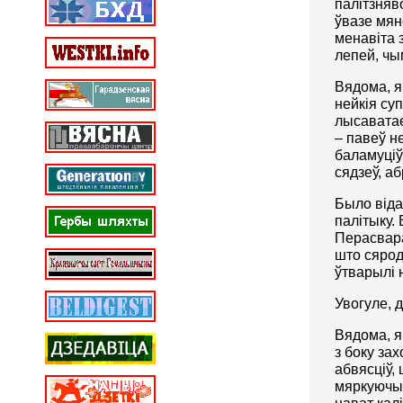
палітзняв
ўвазе мян
менавіта 
лепей, чы
Вядома, я
нейкія суп
лысаватае
– павеў н
баламуціў
сядзеў, а
Было віда
палітыку.
Перасвара
што сярод
ўтварылі 
Увогуле, 
Вядома, я
з боку за
абвясціў,
мяркуючы,