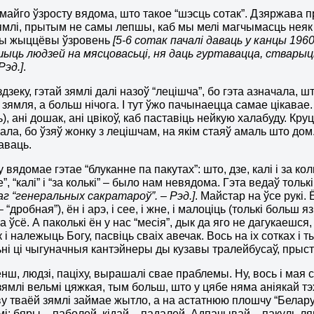
 майго
ў
зросту вядома, што такое
“
ш
э
с
ц
ь сот
а
к
”. Дзяржава п
ямлі, прытым не самы лепшы, каб мы мелі магчымасць неяк
ы жыццёвы ўзровень
[5-6 сотак пачалі даваць у канцы 196
ыць людзей на мясцовасьці, ня даць гуртавацца, стварыць
Рэд.]
.
дзеку, гэтай зямлі далі назоў “лецішча”, бо гэта азначала, ш
ь зямля, а больш нічога. І тут ўжо пачынаецца самае цікавае
, ані дошак, ані цвікоў, каб паставіць нейкую халабуду. Круціс
ла, бо ўзяў жонку з лецішчам, на якім стаяў амаль што дом
аваць.
вядомае гэтае “блуканне па пакутах”: што, дзе, калі і за кол
е”, “калі” і “за колькі” – было нам невядома. Гэта ведаў то
г “генеральных сакратароў”. – Рэд.]
. Майстар на ўсе рукі
– “дробная”), ён і арэ, і сее, і жне, і малоціць (толькі больш 
 ўсё. А паколькі ён у нас “месія”, дык да яго не дагукаешся
 і належыць Богу, пасвіць сваіх авечак. Вось на іх сотках і 
ні ці чыгуначныя кантэйнеры ды кузавы тралейбусаў, прыст
нш, людзі, паціху, вырашалі свае праблемы. Ну, вось і мая 
зямлі вельмі цяжкая, тым больш, што у цябе няма аніякай тэх
ву тваёй зямлі займае жытло, а на астатнюю плошчу “Белару
і: бяры – паболей, кідай – падалей. Адпачывай – пакуль ляц