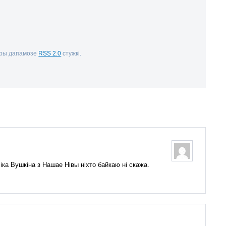
пры дапамозе
RSS 2.0
стужкі.
іка Вушкіна з Нашае Нівы ніхто байкаю ні скажа.