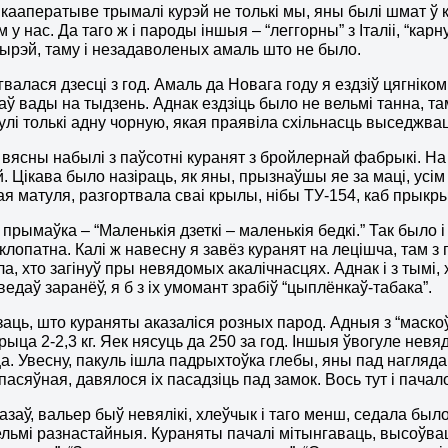
 кааператыве трымалі курэй не толькі мы, яны былі шмат ў
 у нас. Да таго ж і пароды іншыя – “леггорны” з Італіі, “кар
рэй, таму і незадаволеных амаль што не было.
гвалася дзесці з год. Амаль да Новага году я ездзіў цягніко
ў вады на тыдзень. Аднак ездзіць было не вельмі танна, та
інулі толькі адну чорную, якая праявіла схільнасць выседжвац
 вясны набылі з паўсотні куранят з бройлернай фабрыкі. На
й. Цікава было назіраць, як яны, прызнаўшы яе за маці, усім 
ая матуля, разгортвала сваі крылы, нібы ТУ-154, каб прыкры
прымаўка – “Маленькія дзеткі – маленькія бедкі.” Так было і
клопатна. Калі ж навесну я завёз куранят на лецішча, там з 
, хто загінуў пры невядомых акалічнасцях. Аднак і з тымі, х
ведаў заранёў, я б з іх умомант зрабіў “цыплёнкаў-табака”.
заць, што кураняты аказаліся розных парод. Адныя з “маско
курыца 2-2,3 кг. Яек нясуць да 250 за год. Іншыя ўвогуле нев
. Увесну, пакуль ішла падрыхтоўка глебы, яны пад нагляда
пасяўная, давялося іх пасадзіць пад замок. Вось тут і пачал
азаў, вальер быў невялікі, хлеўчык і таго менш, седала было
ельмі разнастайныя. Кураняты пачалі мітынгаваць, высоўв