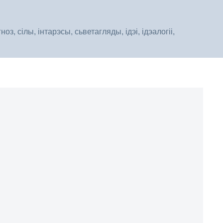
, сілы, інтарэсы, сьветагляды, ідэі, ідэалогіі,