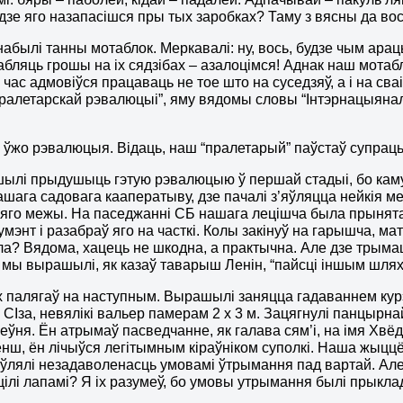
 дзе яго назапасішся пры тых заробках? Таму з вясны да восе
абылі танны мотаблок. Меркавалі: ну, вось, будзе чым арац
абляць грошы на іх сядзібах – азалоцімся! Аднак наш мота
 час адмовіўся працаваць не тое што на суседзяў, а і на сваі
пралетарскай рэвалюцыі”, яму вядомы словы “Інтэрнацыяна
 ўжо рэвалюцыя. Відаць, наш “пралетарый” паўстаў супраць
лі прыдушыць гэтую рэвалюцыю ў першай стадыі, бо камун
ашага садовага кааператыву, дзе пачалі з’яўляцца нейкія 
 яго межы. На паседжанні СБ нашага лецішча была прынята
умэнт і разабраў яго на часткі. Колы закінуў на гарышча, ма
ла? Вядома, хацець не шкодна, а практычна. Але дзе трыма
 мы вырашылі, як казаў таварыш Ленін, “пайсці іншым шля
 палягаў на наступным. Вырашылі заняцца гадаваннем курэ
ў СІза, невялікі вальер памерам 2
x
3 м. Зацягнулі панцырна
 пеўня. Ён атрымаў пасведчанне, як галава сям’і, на імя Хв
нш, ён лічыўся легітымным кіраўніком суполкі. Наша жыццё 
ўлялі незадаволенасць умовамі ўтрымання пад вартай. Але к
ілі лапамі? Я іх разумеў, бо умовы утрымання былі прыкла