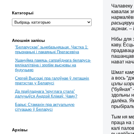
Чалавеку
кавалак з
Катэгорыі
нармалёв
расьцяруш
ацэнак. – 
Нібы для з
Апошнія запісы
каву. Ёсц
“Беларускае” зьнебазьняцьце. Частка 1:
прадаваць)
прызнаньні і пакаяньні Пратасевіча
пашанцава
Ушануйма памяць сапраўднага беларуса-
нават нач
вялікалітвіна і зробім высновы на
будучыню
Шмат каму 
а вось “дз
Сяргей Высоцкі пра галоўнае ў леташніх
пратэстах у Беларусі
цэлы шэра
(“буйная” 
Да праўладнага “круглага стала”
здольны на
далучыўся Андрэй Клімаў. Чаму?
далёка. Як
Барыс Стамахін пра актуальную
прыбіраль
сітуацыю ў Беларусі
Тым ня ме
праца на 
калі пало
Архівы
рыдлёўкам