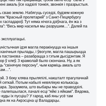
ні амаль ўсе хадзілі тонкія, звонкія і празрыстыя.
ь сваю землю. Набягуць суседзі, будзем кожную
блок “Красный пролетарий” з Санкт-Пецярбургу
х гаспадароў. Тут няма нічога дзіўнага, ён жа з
ла”: “Весь мир насилья мы разрушим…”. Далей па
 эксплуатацыі.
істычная ідэя магла перакінуцца на іншыя
механічныя прылады, і ўвогуле, магла пашырыцца
 пастанова – разабрацца з гэтым дысідэнтам. Я
тор ў хлеў. З крамолай было скончана. Ну, а як
ць “свінячую персону”, чым карміць амаль што
хам…”.
й. З боку хлява прыляпілі, накшталт прагулачнай
й сеткай. Потым набылі невялікую колькасць
ёдара. Зразумела, што выбары мы не праводзілі.
палепшылася, пачалі есці “яйкі з яйкамі”. Вядома,
уды іх пусціш? У гарод, каб яны усё там
дна як на Акрэсціна ці Валадарцы.