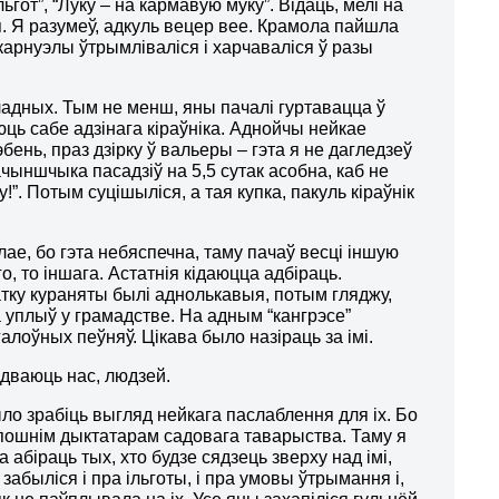
от”, “Луку – на кармавую муку”. Відаць, мелі на
я. Я разумеў, адкуль вецер вее. Крамола пайшла
 карнуэлы ўтрымліваліся і харчаваліся ў разы
уладных. Тым не менш, яны пачалі гуртавацца ў
аюць сабе адзінага кіраўніка. Аднойчы нейкае
бень, праз дзірку ў вальеры – гэта я не дагледзеў
зачыншчыка пасадзіў на 5,5 сутак асобна, каб не
”. Потым суцішыліся, а тая купка, пакуль кіраўнік
ае, бо гэта небяспечна, таму пачаў весці іншую
, то іншага. Астатнія кідаюцца адбіраць.
чатку кураняты былі аднолькавыя, потым гляджу,
а уплыў у грамадстве. На адным “кангрэсе”
алоўных пеўняў. Цікава было назіраць за імі.
адваюць нас, людзей.
ыло зрабіць выгляд нейкага паслаблення для іх. Бо
 апошнім дыктатарам садовага таварыства. Таму я
 абіраць тых, хто будзе сядзець зверху над імі,
забыліся і пра ільготы, і пра умовы ўтрымання і,