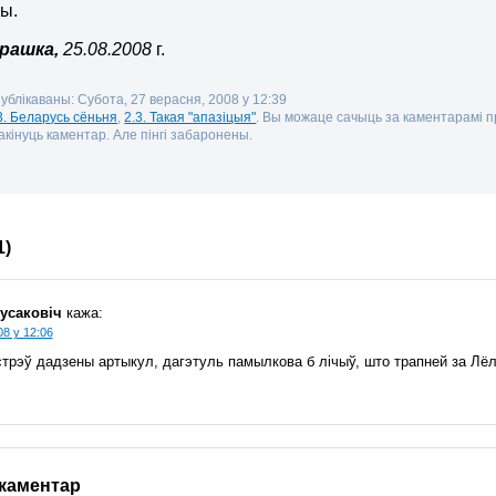
ы.
урашка,
25.08.2008
г.
публікаваны: Субота, 27 верасня, 2008 у 12:39
3. Беларусь сёньня
,
2.3. Такая "апазіцыя"
. Вы можаце сачыць за каментарамі 
кінуць каментар. Але пінгі забаронены.
1)
усаковіч
кажа:
08 у 12:06
стрэў дадзены артыкул, дагэтуль памылкова б лічыў, што трапней за Лёл
 каментар