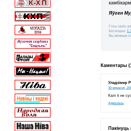
камбікарм
Яўген М
Гэты запіс а
Катэгорыі:
1.
Вы можаце па
Каментары (
Уладзімер Р
30 верасня, 20
Калі б не су
Адказаць
Пакінуць