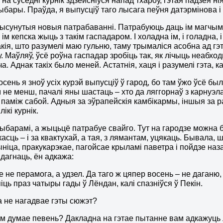
 на суседні курнік здзейсніўся напад тхароў, гэтая падзея н
выбары. Праўда, я выпусціў таго лысага пеўня датэрмінова і 
высунутыя новыя патрабаванні. Патрабуюць даць ім магчымас
 ім кепска жыць з такім гаспадаром. І холадна ім, і голадна,
такія, што разумелі маю гульню, таму трымаліся асобна ад гэт
у. Маўляў, ўсё роўна гаспадар зробіць так, як лічыць неабхо
а. Аднак такіх было меней. Астатнія, хаця і разумелі гэта, 
осень я зноў усіх курэй выпусціў ў гарод, бо там ўжо ўсё 
 не менш, пачалі яны шастаць – хто да ляггорнаў з карнуэламі
паміж сабой. Адныя за эўрапейскія камбікармы, іншыя за ра
лікі курнік.
барамі, а жыцьцё патрабуе свайго. Тут на гародзе можна б
асць – і за квактухай, а тая, з лямантам, уцякаць. Бывала, ш
ніца, пракукарэкае, пагойсае крыламі паветра і пойдзе наза
 дагнаць, ён адкажа:
е не перамога, а удзел. Да таго ж цяпер восень – не даганю,
іць праз чатыры гады ў Лёндан, калі спазніўся ў Пекін.
а не нагадвае гэты сюжэт?
м думае певень? Дакладна на гэтае пытанне вам адкажуць 