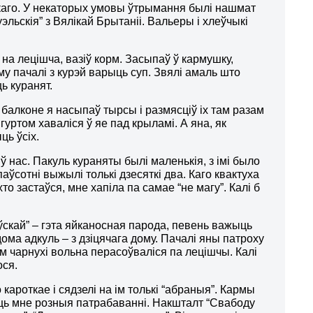
 каго. У некаторых умовы ўтрымання былі нашмат
нуэльскія” з Вялікай Брытаніі. Вальеры і хлеўчыкі
м на лецішча, вазіў корм. Засыпаў ў кармушку,
му пачалі з курэй варыць суп. Звялі амаль што
ь куранят.
 балконе я насыпаў тырсы і размясціў іх там разам
гуртом хаваліся ў яе пад крыламі. А яна, як
ць ўсіх.
 ў нас. Пакуль кураняты былі маленькія, з імі было
паўсотні выжылі толькі дзесяткі два. Каго квактуха
то застаўся, мне хапіла па самае “не магу”. Калі б
ўскай” – гэта яйканосная парода, певень важыць
ядома адкуль – з дзіцячага дому. Пачалі яны патроху
м чарнухі вольна перасоўваліся па лецішчы. Калі
ося.
 кароткае і сядзелі на ім толькі “абраныя”. Кармы
аць мне розныя патрабаванні. Накшталт “Свабоду