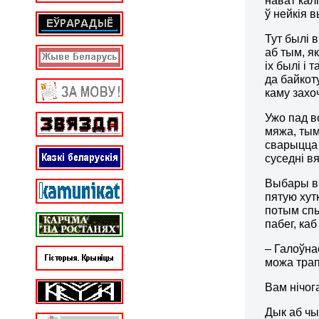
нават калі
ў нейкія 
Тут былі 
аб тым, як
іх былі і 
да байкот
каму захоч
Ужо пад в
мяжа, тым
сварыцца 
суседні вя
Выбары вы
пятую хутк
потым спы
пабег, каб
– Галоўна
можа трап
Вам нічог
Дык аб чы