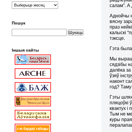
салам”. А
Аднойчы н
вясну зар
Пошук
праз нейкі
калыскі “
тэксце.
Гэта была
Іншыя сайты
Мы вырашы
сядзібы н
далёка за
ўзяў інстр
наконт са
год? Таму
Гэты шлях
пляцоўкі 
квактух і
Тым не ме
куры прая
пералапац