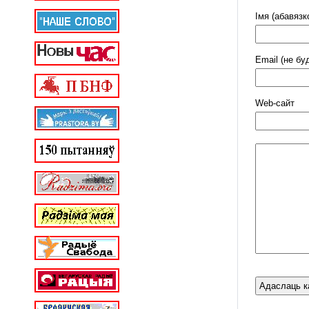
Імя (абавязк
Email (не бу
Web-cайт