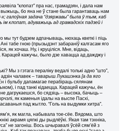
раявіла “клопат” пра нас, грамадзян, і дала нам
 выжыць, бо яна не ў стане была гарантаваць нам
0-х; галоўная задача “дзяржавы” была ў тым, каб
 ім клопат, адуважыць ад грамадскіх падзей і
то мы тут будзем адпачываць, нюхаць кветкі і піць
. Ані табе гною (прызыдэнт забараніў калгасам яго
я, як хочаш. Ну, і круціліся. Мне, відаць,
. Карацей кажучы, было дзе хавацца ад дажджу і
ькі? Мы з гэтага пераліку ведалі толькі адно “што”,
лькі адзін чалавек – таварыш Лукашэнка
[а да яго
. Ён і бульбу дапамагае перабіраць сялянам
языком), і пад танкі кідаецца. Карацей кажучы, ён
, не дагрукаешся, бо сядзіць – высока, бачыць –
тырчэлі, як каменыя ідалы на выспе Пасхі,
асаваныя пад жытло. “Голь на выдумки хитра”.
сям’я, як магла, набывала тое-сёе. Вядома, што
нікі акрамя цяпкі ды рыдлёўкі. Якая там тэхніка,
са” не загоніш. Вось шчыравалі ўсёй сям’ёй з
іць. Каб так працаваць, трэба было есці “сала з