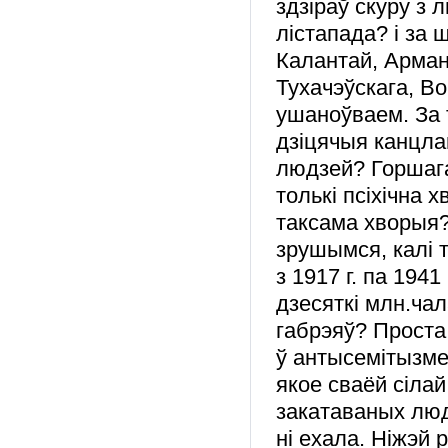
здзіраў скуру з 
лістапада? і за
Калантай, Арман
Тухачэўскага, Во
ушаноўваем. За т
дзіцячыя канцла
людзей? Горшага
толькі псіхічна 
таксама хворыя?
зрушымся, калі 
з 1917 г. па 1941
дзесяткі млн.чал
габрэяў? Проста
ў антысемітызме,
якое сваёй сілай
закатаваных людз
ні ехала. Ніжэй 