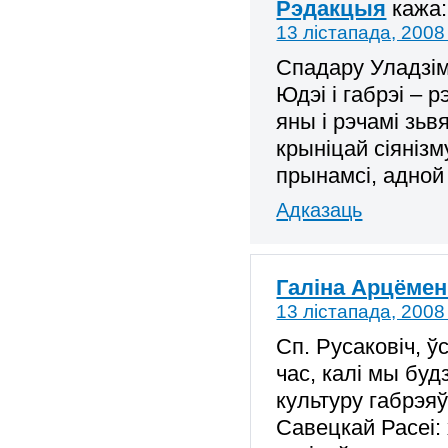
Рэдакцыя
кажа:
13 лістапада, 2008
Спадару Уладзім
Юдэі і габрэі – 
яны і рэчамі зьв
крыніцай сіянізму
прынамсі, адной 
Адказаць
Галіна Арцёмен
13 лістапада, 2008
Сп. Русаковіч, ў
час, калі мы буд
культуру габрэя
Савецкай Расеі: 