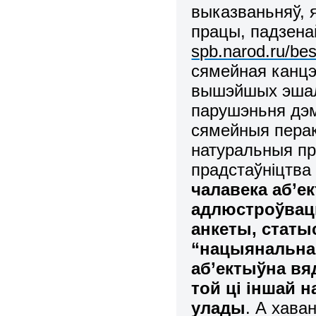
выказваньняў, 
працы, падзенай
spb.narod.ru/be
сямейная канцэп
вышэйшых эшал
парушэньня дэм
сямейныя пера
натуральныя пр
прадстаўніцтва
чалавека аб’ек
адлюстроўвацц
анкеты, статы
“нацыянальна
аб’ектыўна вя
той ці іншай
улады
. А хава