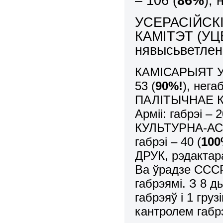
– 106 (
86%
),
УСЕРАСІЙСК
КАМІТЭТ (УЦВК
нявысьветле
КАМІСАРЫЯТ У
53 (
90%!
), нега
ПАЛІТЫЧНАЕ К
Арміі: габрэі – 2
КУЛЬТУРНА-АС
габрэі – 40 (
10
ДРУК, рэдактара 
Ва ўрадзе СССР
габрэямі. З 8 
габрэяў і 1 гру
кантролем габр