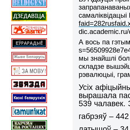
запрапанаваных
самаліквідацы
faid=282rusfaid.
dic.academic.
А вось па гэтым
s
=56509928
e
7
e
мы знайшлі бо
складзе вышэй
рэвалюцыі, гра
Усіх афіцыйны
вырашала пас
539 чалавек. З
габрэяў – 442
латышоў – 34