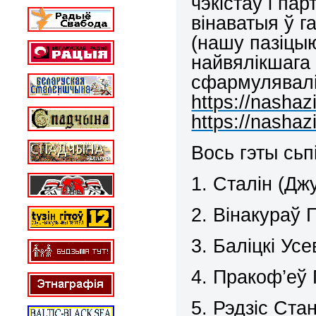
чэкістаў і па
вінаватыя ў 
(нашу пазіцы
найвялікшага
сфармулявалі
https://nashaz
https://nashaz
Вось гэты сьп
1. Сталін (Дж
2. Вінакураў 
3. Баліцкі Ус
4. Пракоф’еў 
5. Рэдзіс Ста