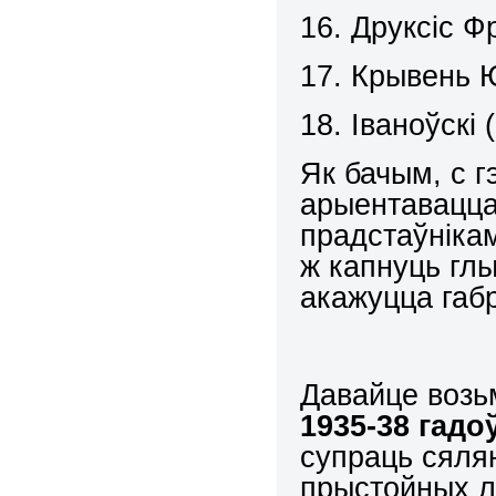
16. Друксіс Ф
17. Крывень 
18. Іваноўскі
Як бачым, с г
арыентавацца
прадстаўнікам
ж капнуць глы
акажуцца габ
Давайце воз
1935-38 гадо
супраць сялян
прыстойных л