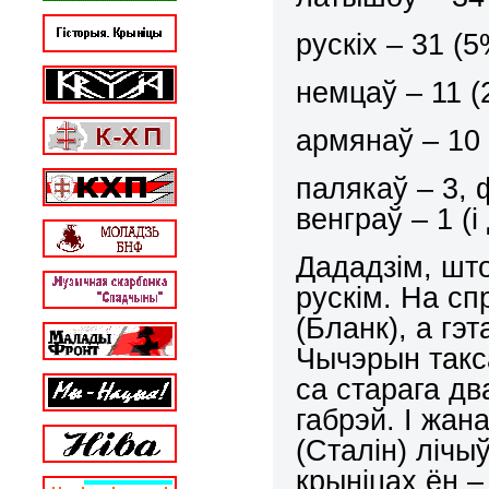
рускіх – 31 (5
немцаў – 11 (
армянаў – 10 
палякаў – 3, ф
венграў – 1 (
Дададзім, што
рускім. На сп
(Бланк), а гэт
Чычэрын такса
са старага дв
габрэй. І жан
(Сталін) лічы
крыніцах ён –