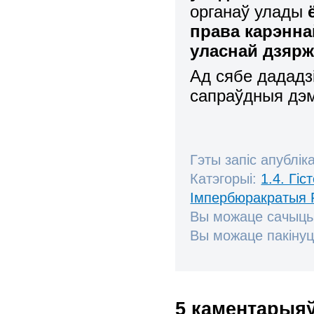
органаў улады
права карэнна
уласнай дзяр
Ад сябе дададз
сапраўдныя дэ
Гэты запіс апублік
Катэгорыі:
1.4. Гі
Імпербюракратыя 
Вы можаце сачыць
Вы можаце пакінуц
5 каментарыя