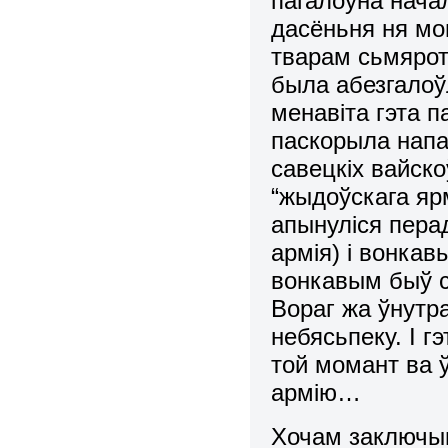
пагалоўна начал
дасёньня ня мо
тварам сьмяро
была абезгалоў
менавіта гэта п
паскорыла напа
савецкіх вайск
“жыдоўскага ярм
апынуліся пера
армія) і вонка
вонкавым быў с
Вораг жа ўнутр
небясьпеку. І г
той момант ва ў
армію…
Хочам заключы