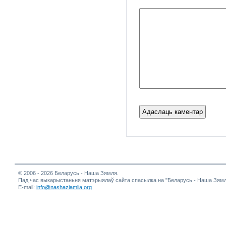
© 2006 - 2026 Беларусь - Наша Зямля.
Пад час выкарыстаньня матэрыялаў сайта спасылка на "Беларусь - Наша Зямл
E-mail:
info@nashaziamlia.org