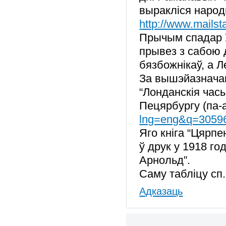
выракліся народн
http://www.mailsta
Прычым спадар У
прывез з сабою 
бязбожнікаў, а 
За вышэйазначан
“Лонданскія час
Пецярбургу (па-
lng=eng&q=3059
Яго кніга “Цярпе
ў друк у 1918 г
Арнольд”.
Саму табліцу сп.
Адказаць