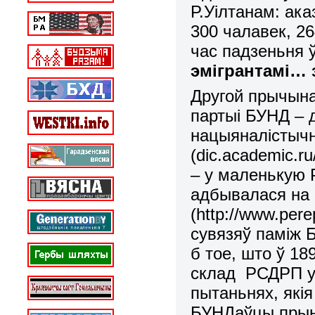
Р.Уілтанам: ака
300 чалавек,
26
час падзеньня 
эмігрантамі…
Другой прычына
партыі БУНД – 
нацыяналістычн
(dic.academic
– у маленькую 
адбывалася на
(http://www.pere
сувязяў паміж 
б тое, што ў
189
склад РСДРП у 
пытаньнях, якія
БУНДаўцы прыня