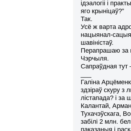
ідэалогіі і прак
яго крыніцаў?”
Так.
Усё ж варта адро
нацыянал-сацыял
шавіністаў.
Перапрашаю за 
Чэрчыля.
Сапраўдная тут
___
Галіна Арцёменка
здзіраў скуру з 
лістапада? і за
Калантай, Арман
Тухачэўскага, В
забілі 2 млн. бе
паказаныя і рас