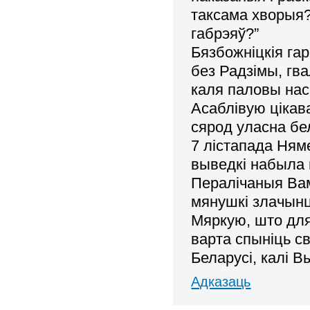
таксама хворыя?
габрэяў?”
Бязбожніцкія гар
без Радзімы, гв
каля паловы нас
Асаблівую цікав
сярод уласна бе
7 лістапада Няме
выведкі набыла 
Пералічаныя Вам
мянушкі злачынц
Мяркую, што для
варта спыніць св
Беларусі, калі В
Адказаць