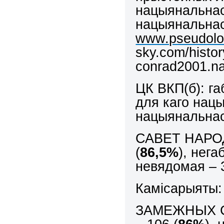
нацыянальнась
нацыянальнась
www.pseudolo
sky.com/history
conrad2001.nar
ЦК ВКП(б): га
для каго нацы
нацыянальнас
САВЕТ НАРОД
(
86,5%
), нег
невядомая – 
Камісарыяты:
ЗАМЕЖНЫХ СП