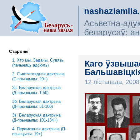
nashaziamlia
Асьветна-аду
беларусаў: ана
сьветагляды, і
Старонкі
1. Хто мы. Задачы. Сувязь.
Каго ўзвышае
(пачынаць адсюль)
Бальшавіцкі
2. Сьветаглядная дактрына
(С-прынцыпы: 20+)
12 лістапада, 200
3a. Беларуская дактрына
(Д-прынцыпы: 1-50)
3б. Беларуская дактрына
(Д-прынцыпы: 51-100)
3в. Беларуская дактрына
(Д-прынцыпы: 101-134+)
4. Пераможная дактрына (П-
прынцыпы: 19+)