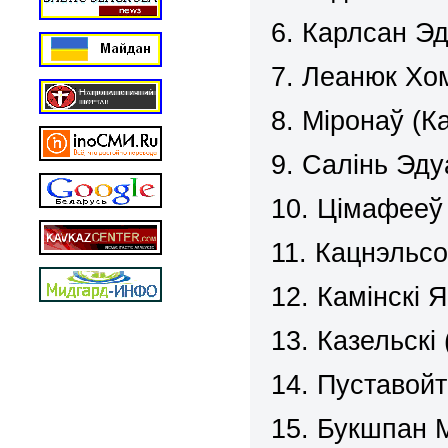
6. Карлсан Эд
7. Леанюк Хом
8. Міронаў (К
9. Салінь Эду
10. Цімафееў 
11. Кацнэльсо
12. Камінскі 
13. Казельскі
14. Пуставойт
15. Букшпан М