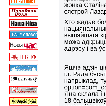
жонка Сталін
сястрой Лаза
Хто жадае бо
нацыянальным
вышэйшага кір
можа адкрыц
адрэсу і ва ў
Яшчэ адзін ц
г.г. Рада бяс
напрыклад, т
option
=
com
_
c
Яна склала і 
18 бальшвіко