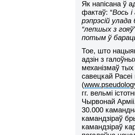
Як напісана ў 
фактаў: “
Вось і
рэпрэсій улада 
“лепшых з гояў”
потым ў бараць
Тое, што нацыя
адзін з галоўн
механізмаў тых 
савецкай Расеі 
(
www.pseudology
гг. вельмі істо
Чырвонай Арміі.
30.000 камандна
камандзіраў бры
камандзіраў кар