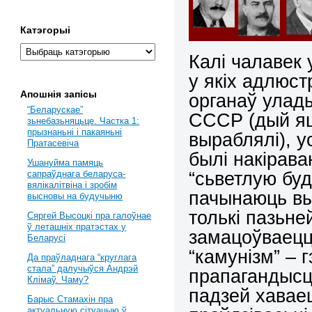
Катэгорыі
Калі чалавек
у якіх адлюс
Апошнія запісы
органаў улады
“Беларускае”
СССР (дый яш
зьнебазьняцьце. Частка 1:
прызнаньні і пакаяньні
выраблялі), у
Пратасевіча
былі накірава
Ушануйма памяць
“сьветлую буд
сапраўднага беларуса-
вялікалітвіна і зробім
пачынаюць вы
высновы на будучыню
толькі пазьне
Сяргей Высоцкі пра галоўнае
ў леташніх пратэстах у
замацоўваецц
Беларусі
“камунізм” – 
Да праўладнага “круглага
стала” далучыўся Андрэй
прапагандысц
Клімаў. Чаму?
падзей хаваец
Барыс Стамахін пра
актуальную сітуацыю ў