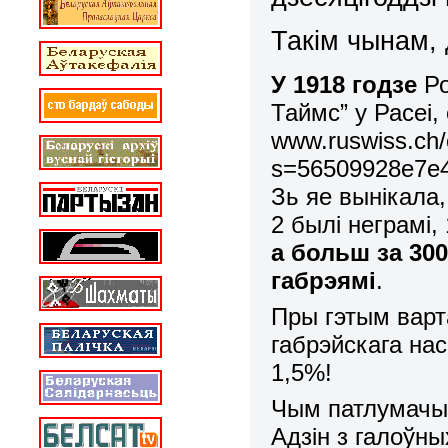
Такім чынам, 
У 1918 годзе
Ро
Таймс” у Расеі, 
www
.
ruswiss
.
ch
/
s
=56509928
e
7
e
Зь яе вынікала,
2 былі неграмі, 
а больш за 30
габрэямі
.
Пры гэтым варта
габрэйскага нас
1,5%!
Чым патлумачы
Адзін з галоўн