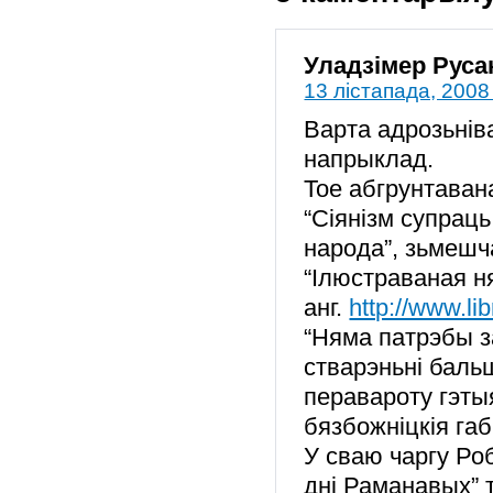
Уладзімер Руса
13 лістапада, 2008
Варта адрозьніва
напрыклад.
Тое абгрунтаван
“Сіянізм супрац
народа”, зьмешч
“Ілюстраваная н
анг.
http://www.li
“Няма патрэбы з
стварэньні баль
перавароту гэты
бязбожніцкія габ
У сваю чаргу Роб
дні Раманавых” т