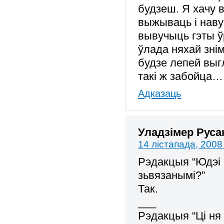
будзеш. Я хачу 
выжываць і наву
вывучыць гэты ўр
ўлада няхай зні
будзе лепей выг
такі ж забойца…
Адказаць
Уладзімер Руса
14 лістапада, 2008
Рэдакцыя “Юдэі і
зьвязанымі?”
Так.
___
Рэдакцыя “Ці ня 