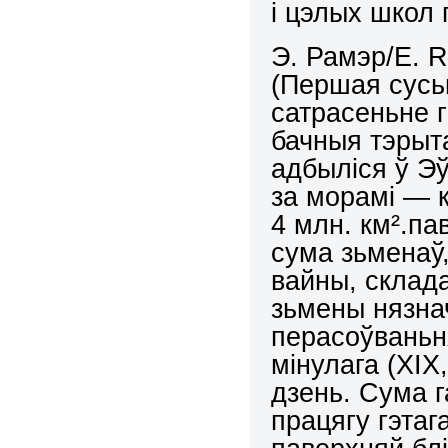
і цэлых школ 
Э. Рамэр/
E
.
R
(Першая сус
сатрасеньне г
бачныя тэрыт
адбыліся ў Эў
за морамі — к
4 млн. км².пав
сума зьменаў,
вайны, склада
зьмены нязнач
перасоўваньня
мінулага (ХІХ
дзень. Сума 
працягу гэта