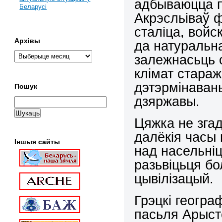
адбываюцца п
Беларусі
Акрэсльіваў 
сталіца, войс
Архівы
да натуральна
залежнасьць 
клімат стара
дэтэрмінаван
Пошук
дзяржавы.
Цяжка не згад
далёкія часы
Іншыя сайты
над насельніц
разьвіцьця б
цывілізацый.
Грэцкі геогра
пасьля Арыст