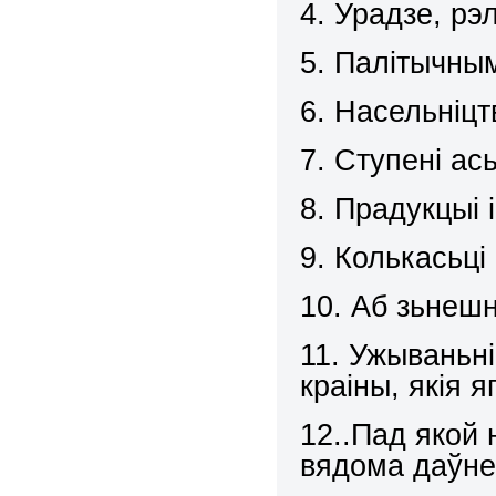
4. Урадзе, рэлі
5. Палітычны
6. Насельніцт
7. Ступені ас
8. Прадукцыі і
9. Колькасьці
10. Аб зьнешн
11. Ужываньні
краіны, якія я
12..Пад якой
вядома даўн