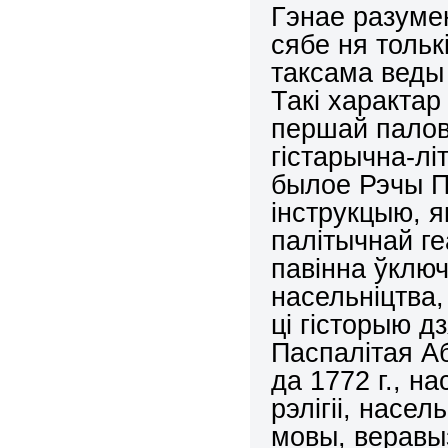
Гэнае разуме
сябе ня тольк
таксама веды 
Такі характар
першай палове
гістарычна-лі
былое Рэчы П
інструкцыю, 
палітычнай ге
павінна ўключ
насельніцтва,
ці гісторыю д
Паспалітая А
да 1772 г., н
рэлігіі, насел
мовы, веравыз