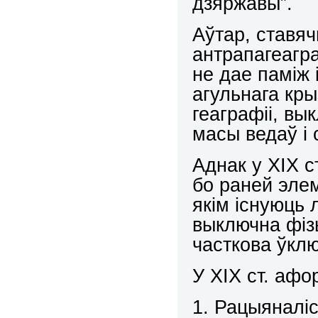
дзяржавы”.
Аўтар, ставя
антрапагеагра
не дае паміж 
агульнага кры
геаграфіі, вы
масы ведаў і 
Аднак у ХІХ с
бо раней элем
якім існуюць
выключна фіз
часткова ўкл
У ХІХ ст. афор
1. Рацыяналіс