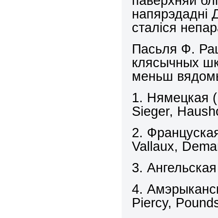
паверхняй блі
напярэдадні Д
сталіся непа
Пасьля Ф. Ра
клясычных шко
меньш вядом
1. Нямецкая (R
Sieger, Hausho
2. Француска
Vallaux, Dema
3. Ангельская
4. Амэрыканс
Piercy, Pounds