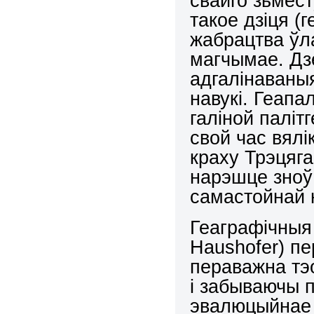
свайго зьмест
такое дзіця (
жабрацтва ўл
магчымае. Дзе
адгалінаваны
навукі. Геапа
галіной паліт
свой час вял
краху Трэцяг
нарэшце зноў
самастойнай 
Геаграфічныя 
Haushofer
) п
пераважна тэ
і забываючы 
эвалюцыйнае 