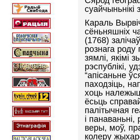
Сярод геогра
суайчыньнікі 
Караль Вырві
сёньняшніх ча
(1768) заліча
рознага роду
зямлі, якімі 
рэспублікі, у
“апісаньне ўс
паходзіць, на
хоць належыць
ёсьць справай
палітычная г
і панаваньні,
веры, моў, пр
колеру жыхар