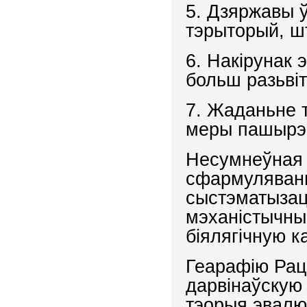
5. Дзяржавы 
тэрыторый, ш
6. Накірунак 
больш разьвіт
7. Жаданьне 
меры пашырэ
Несумнеўная 
сфармуляваньн
сыстэматызацы
мэханістычны
біялягічную 
Геарафію Рац
дарвінаўскую 
тэорыя эвалюц