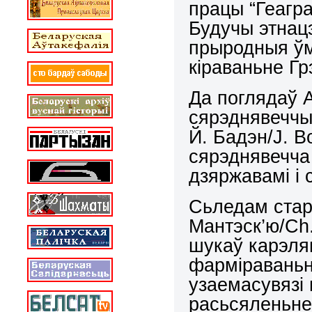
працы “Геагра
Будучы этнац
прыродныя ўм
кіраваньне Г
Да поглядаў А
сярэднявеччы
Й. Бадэн/
J
.
B
сярэднявечча
дзяржавамі і 
Сьледам стар
Мантэск’ю/
Ch
шукаў карэляц
фарміраваньн
узаемасувязі 
расьсяленьне