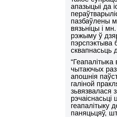
апазыцыі да і
пераўтварыліс
пазбаўлены м
вязьніцы і мн
рэжыму ў дзяр
пэрспэктыва
сквапнасьць 
“Геапалітыка 
чытаючых раз
апошнія паўс
галіной пракл
зьвязвалася з
рэчаіснасьці
геапалітыку 
паняцьцяў, шт