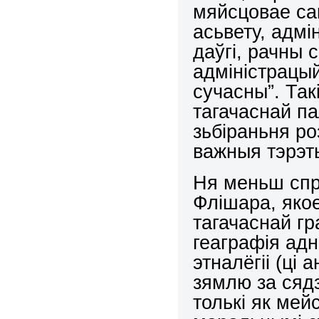
мяйсцовае сам
асьвету, адмі
даўгі, рачны 
адміністрацы
сучасны”. Так
тагачаснай па
зьбіраньня р
важныя тэрэт
Ня меньш спр
Флішара, яко
тагачаснай гр
геаграфія ад
этналёгіі (ці 
зямлю за сядз
толькі як ме