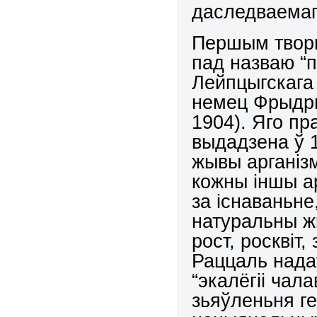
даследваемаг
Першым творц
пад назваю “п
Лейпцыгскага ў
немец Фрыдр
1904). Яго п
выдадзена ў 
жывы арганізм
кожны іншы а
за існаваньне
натуральны ж
рост, росквіт
Раццаль надаў
“экалёгіі чал
зьяўленьня ге