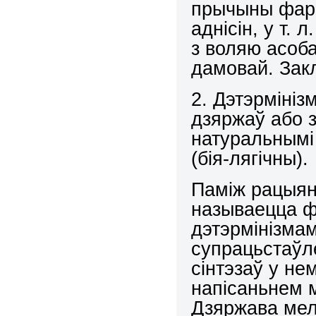
прычыны фарм
аднісін, у т. 
з воляю асоб
дамовай. Зак
2. Дэтэрмініз
дзяржаў або з
натуральнымі 
(бія-лягічны).
Паміж рацыян
называецца фр
дэтэрмінізма
супрацьстаўле
сінтэзаў у не
напісаньнем 
Дзяржава мел