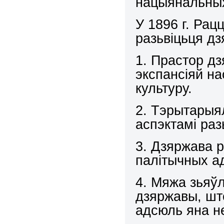
нацыянальных
У 1896 г. Рац
разьвіцьця д
1. Прастор д
экспансіяй на
культуру.
2. Тэрытарыя
аспэктамі раз
3. Дзяржава 
палітычных ад
4. Мяжа зья
дзяржавы, што
адсюль яна н