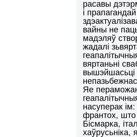
расавы дэтэр
і прапагандай
здэактуалізав
вайны не паць
мадэляў ство
жадалі зьвяр
геапалітычныя
вяртаньні сва
вышэйшасьці 
непазьбежнась
Яе пераможа
геапалітычны
насуперак ім
франтох, што
Бісмарка, іт
хаўрусьніка, 