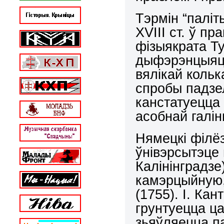
Тэрмін “паліт
Х
VIII
ст. ў пр
фізыякрата Ту
дыфэрэнцыяцы
вялікай кольк
спробы падзел
канстатуецца 
асобнай галін
Нямецкі філёз
ўнівэрсытэце 
Калінінградзе
камэрцыйную,
(1755). І. Ка
грунтуецца ца
зьяўляецца па