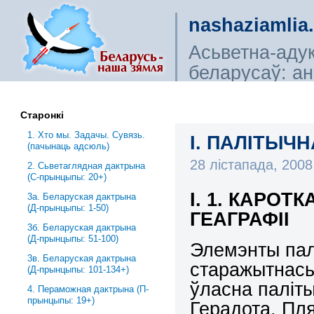
nashaziamlia
Асьветна-аду
беларусаў: ана
сьветагляды, і
Старонкі
1. Хто мы. Задачы. Сувязь.
I. ПАЛІТЫЧ
(пачынаць адсюль)
28 лістапада, 200
2. Сьветаглядная дактрына
(С-прынцыпы: 20+)
І. 1. КАРО
3a. Беларуская дактрына
(Д-прынцыпы: 1-50)
ГЕАГРАФІІ
3б. Беларуская дактрына
(Д-прынцыпы: 51-100)
Элемэнты пал
3в. Беларуская дактрына
старажытнасьц
(Д-прынцыпы: 101-134+)
ўласна паліты
4. Пераможная дактрына (П-
прынцыпы: 19+)
Герадота, Пл