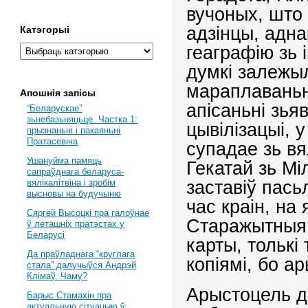
вучоных, што 
адзінцы, адн
Катэгорыі
геаграфію зь 
думкі залежыл
мараплаваньн
Апошнія запісы
апісаньні зья
“Беларускае”
зьнебазьняцьце. Частка 1:
цывілізацыі, 
прызнаньні і пакаяньні
Пратасевіча
супадае зь в
Ушануйма памяць
Гекатай зь Міл
сапраўднага беларуса-
заставіў пась
вялікалітвіна і зробім
высновы на будучыню
час краін, на
Сяргей Высоцкі пра галоўнае
Старажытныя 
ў леташніх пратэстах у
Беларусі
карты, тольк
Да праўладнага “круглага
копіямі, бо ар
стала” далучыўся Андрэй
Клімаў. Чаму?
Арыстоцель д
Барыс Стамахін пра
актуальную сітуацыю ў