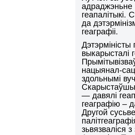
адраджэньне ц
геапалітыкі.
да дэтэрмініз
геаграфіі.
Дэтэрміністы 
выкарысталі г
Прымітывізва
нацыянал-сац
здольнымі вуч
Скарыстаўшыс
— давялі геап
геаграфію – д
Другой сусьве
палітгеаграфі
зьвязваліся з