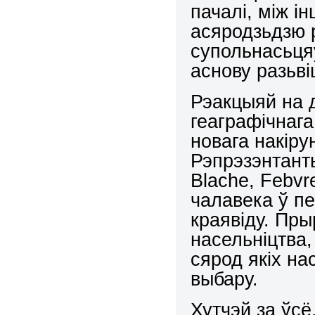
пачалі, між і
асяродзьдзю 
супольнасьцяў
аснову разьві
Рэакцыяй на 
геаграфічнага
новага накірун
Рэпрэзэнтанты
Blache
,
Febvr
чалавека ў пе
краявіду. Пры
насельніцтва
сярод якіх на
выбару.
Хутчэй за ўсё