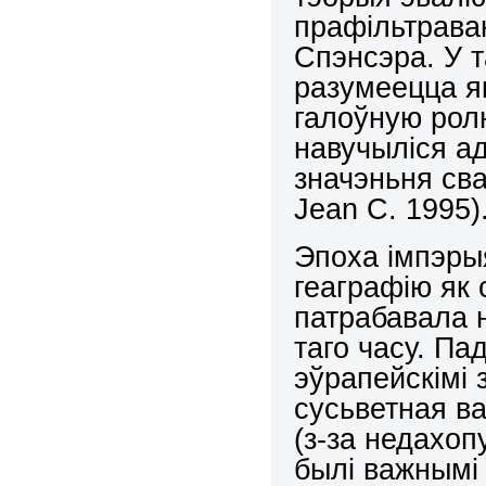
прафільтрава
Спэнсэра. У 
разумеецца як
галоўную ролю
навучыліся а
значэньня сва
Jean C. 1995)
Эпоха імпэры
геаграфію як 
патрабавала 
таго часу. Па
эўрапейскімі
сусьветная в
(з-за недахоп
былі важнымі