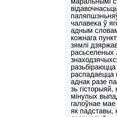
маральнымі су
відавочнасьц
паляпшэньняў
чалавека ў яг
адным словам
кожнага пункт
зямлі дзяржав
расьселеных 
знаходзячыхся
разьбіраюцца 
распадаецца 
аднак разе п
зь гісторыяй,
мінулых выпа
галоўнае мае 
як падставы, 