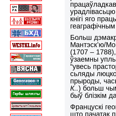
працаўладкав
урадлівасьцю 
кнігі яго пра
геаграфічным
Больш дэмакр
Мантэск’ю/
Mo
(1707 – 1788)
ўзаемны уплыў
“увесь прасто
сьляды люцко
прыроды, час
К..
) больш чы
быў блізкім д
Францускі гео
што пачатак п