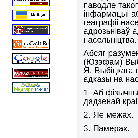
паводле тако
інфармацыі а
геаграфіі нас
адрозьніваў а
насельніцтва.
Абсяг разуме
(Юзэфам) Выб
Я. Выбіцкага 
адказы на на
1. Аб фізычн
дадзенай краі
2. Яе межах.
3. Памерах.