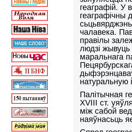
геаграфій. У
геаграфічны д
сьцьвярджэнь
чалавека. Пав
правілы залеж
людзі жывуць 
маральнага п
Пецярбурскаг
дыфэрэнцаваў
натуральную 
Палітычная ге
Х
VII
І ст. уяў
між сабой вед
наяўнасьць я