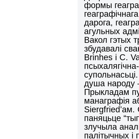
формы геагра
геаграфічнаг
дарога, геагр
агульных адм
Вакол гэтых 
збудавалі св
Brinhes
i
C
.
Va
псыхалягічна
супольнасьці
душа народу
Прыкладам пу
манаграфія а
Siergfried
’
a
м.
паняцьце “тып
злучыла анал
палітычных і