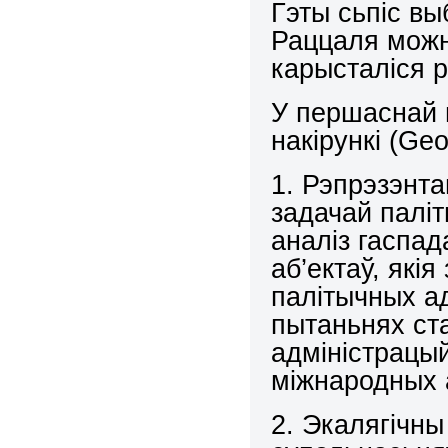
Гэты сьпіс в
Раццаля можн
карысталіся р
У першаснай п
накірункі (
Geo
1. Рэпрэзэнта
задачай паліт
аналіз гаспад
аб’ектаў, які
палітычных ад
пытаньнях ст
адміністрацы
міжнародных 
2. Экалягічны