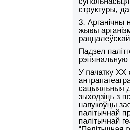
супольнасьця
структуры, да
3. Арганічны 
жывы арганізм
раццалеўскай
Падзел палітг
рэгіянальную
У пачатку ХХ 
антрапагеагра
сацыяльныя д
зыходзіць з п
навукоўцы зас
палітычнай п
палітычнай ге
“Палітычная 