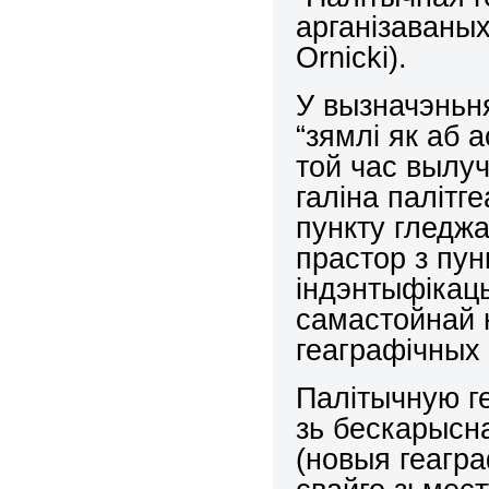
арганізаваных
Ornicki
).
У вызначэньня
“зямлі як аб а
той час вылу
галіна палітг
пункту гледжа
прастор з пу
індэнтыфікацы
самастойнай 
геаграфічных
Палітычную г
зь бескарысн
(новыя геагра