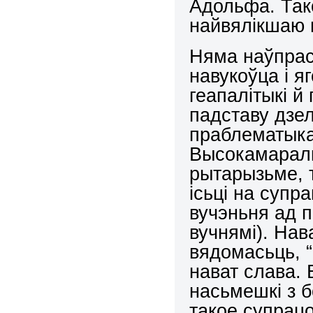
Адольфа. Так
найвялікшаю
Няма наўпрас
навукоўца і я
геапалітыкі й
падставу дзел
праблематыкай
Высокамараль
рытарызьме, т
ісьці на супр
вучэньня ад 
вучнямі). Нав
вядомасьць, “
нават слава. 
насьмешкі з б
такое супрацо