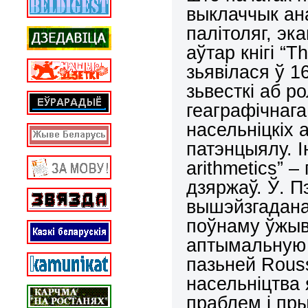
выклаччык ана
палітоляг, эк
аўтар кнігі “
Th
зьявілася ў 1
зьвесткі аб р
геаграфічнага
насельніцкіх 
патэнцыялу. І
arithmetics
” –
дзяржаў. Ў. П
вышэйзгадана
поўнаму ўжыв
аптымальную 
пазьней
Rous
насельніцтва 
праблем і пры