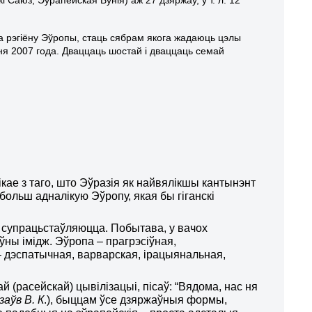
 рэгіёну Эўропы, стаць сябрам якога жадаюць цэлы
я 2007 года. Дваццаць шостай і дваццаць семай
кае з таго, што Эўразія як найвялікшы кантынэнт
ольш адналікую Эўропу, якая бы гіганскі
ва супрацьстаўляюцца. Побытава, у вачох
ўны імідж. Эўропа – прагрэсіўная,
– дэспатычная, варварская, ірацыянальная,
й (расейскай) цывілізацыі, пісаў: “Вядома, нас ня
заўв В. К
.), быццам ўсе дзяржаўныя формы,