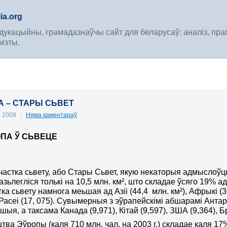
ia.org
укацыйны, грамадазнаўчы сайт для беларусаў: аналіз, прагноз
мэты.
ПА – СТАРЫ СЬВЕТ
, 2008
|
Няма каментараў
ЎРОПА Ў СЬВЕЦЕ
частка сьвету, або Стары Сьвет, якую некаторыя адмыслоў
зьлегліся толькі на 10,5 млн. км², што складае ўсяго 19% а
ка сьвету намнога меьшая ад Азіі (44,4 млн. км²), Афрыкі (3
, Расеі (17, 075). Сувымерныя з эўрапейскімі абшарамі Антар
ьшыя, а таксама Канада (9,971), Кітай (9,597), ЗША (9,364), 
тва Эўропы (каля 710 млн. чал. на 2003 г.) складае каля 17