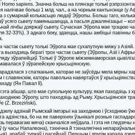
і
Homo sapiens
. Значна больш на плянэце толькі рэпрэзэнта
дыя налічвае больш 1 млд. чал., а на чорным кантынэнце (у 
 з сумарнай колькасьцю людаў Эўропы. Больш таго, колька
аў усяго сьвету памяньшаецца, а пасьля дэкалянізацыі – ко
ьнай лічбы дзяржаў сьвету. Сучасная Эўропа мае трэцюю ча
аля 32-33%). З аднаго боку, здаецца, нашы амбіцыі павінны б
а.
х частак сьвету толькі Эўропа мае сухапутную мяжу з Азіяй
а выходзяць берагі трох частак сьвету (Эўропы, Азіі і Афры
ляду эўрапейцаў. Толькі ў Эўропе міжземнаморская цывілі
авалася ў эўрапейскую хрысьціянскую.
радзілася з спатканьня, каторае не заўсёды мела мірны ха
 і славянскім, каторы павольна навяртаўся ў хрысьціянства з
ахаду (Ян Павал ІІ).
гэта абшар, што мае супольную культуру, якая паходзіць з
аходнюю Эўропу, што паходзіць ад Рыму. Хрысьціянскія тр
е (
Z. Brzeziński
).
дзелу адзінай Рымскай імпэрыі на заходнюю і ўсходнюю ўж
га адзінства, бо на яе паверхнях ўзьнікалі розныя гаспадар
(зь перавагаю мяча) сканчаліся няўдала. І гэта ня гледзячы
 (у часы Напалеона), тэхнічна й тэхналягічна непараўнальн
ыя), арабаў, туркаў і расейцаў. Першым і другім хапала дзе