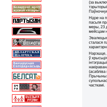
(за выклю
тэрыторыі
Паўночную
Нідзе на 
пасьля пр
меры, 23 
мейсцам н
Эвалюцыя 
сталася п
характэрн
Нарэшце, 
ў хрысьці
інтэграцы
накіраван
(асабліва
Прычыны: 
супольнас
часткамі.