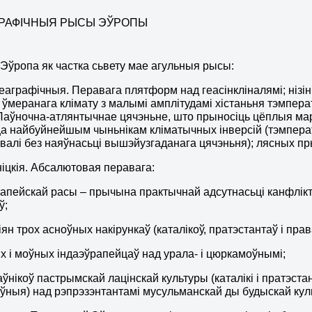
ЕАГРАФІЧНЫЯ РЫСЫ ЭЎРОПЫ
Эўропа як частка сьвету мае агульныя рысы:
-геаграфічныя. Перавага плятформ над геасінкліналямі; нізін
 ўмеранага клімату з малымі амплітудамі хістаньня тэмпера
 Паўночна-атлянтычнае цячэньне, што прыносіць цёплыя ма
а найбуйнейшым чыньнікам кліматычных інверсій (тэмперат
навалі без наяўнасьці вышэйузгаданага цячэньня); лясных п
ьніцкія. Абсалютовая перавага:
апейскай расы – прычына практычнай адсутнасьці канфлікт
ў;
ян трох асноўных накірункаў (каталікоў, пратэстантаў і пра
х і моўных індаэўрапейцаў над урала- і цюркамоўнымі;
ўнікоў пастрымскай лацінскай культуры (каталікі і пратэста
ўныя) над рэпрэзэнтантамі мусульманскай ды будыскай кул