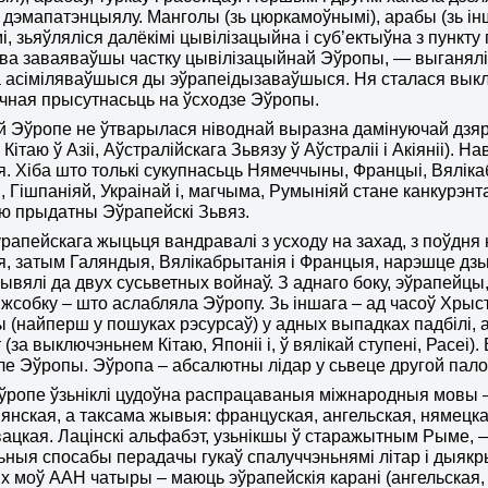
 дэмапатэнцыялу. Манголы (зь цюркамоўнымі), арабы (зь ін
мі, зьяўляліся далёкімі цывілізацыйна і суб’ектыўна з пунк
ова заваяваўшы частку цывілізацыйнай Эўропы, — выганяліся
 асіміляваўшыся ды эўрапеідызаваўшыся. Ня сталася вык
чная прысутнасьць на ўсходзе Эўропы.
й Эўропе не ўтварылася ніводнай выразна дамінуючай дзяр
Кітаю ў Азіі, Аўстралійскага Зьвязу ў Аўстраліі і Акіяніі)
. Хіба што толькі сукупнасьць Нямеччыны, Францыі, Вялікаб
 Гішпаніяй, Украінай і, магчыма, Румыніяй стане канкурэ
ю прыдатны Эўрапейскі Зьвяз.
рапейскага жыцьця вандравалі з усходу на захад, з поўдня 
я, затым Галяндыя, Вялікабрытанія і Францыя, нарэшце д
прывялі да двух сусьветных войнаў. З аднаго боку, эўрапейц
іжсобку – што аслабляла Эўропу. Зь іншага – ад часоў Хры
 (найперш у пошуках рэсурсаў) у адных выпадках падбілі, а
т (за выключэньнем Кітаю, Японіі і, ў вялікай ступені, Рас
е Эўропы. Эўропа – абсалютны лідар у сьвеце другой паловы 
Эўропе ўзьніклі цудоўна распрацаваныя міжнародныя мовы 
янская, а таксама жывыя: француская, ангельская, нямецкая
ацкая. Лацінскі альфабэт, узьнікшы ў старажытным Рыме, —
ьныя спосабы перадачы гукаў спалуччэньнямі літар і дыякры
 моў ААН чатыры – маюць эўрапейскія карані (ангельская, ф