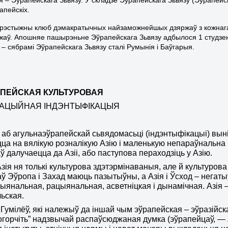
апейскіх.
прэстыжны клюб дэмакратычных найзаможнейшых дзяржаў з кожнага
жаў. Апошняе пашырэньне Эўрапейскага Зьвязу адбылося 1 студзен
 – сябрамі Эўрапейскага Зьвязу сталі Румынія і Баўгарыя.
ЎРАПЕЙСКАЯ КУЛЬТУРОВАЯ
ІЗАЦЫЙНАЯ ІНДЭНТЫФІКАЦЫЯ
аб агульнаэўрапейскай сьвядомасьці (індэнтыфікацыі) выні
ца на вялікую розналікую Азію і маленькую непараўнальна б
ў далучаецца да Азіі, або паступова пераходзіць у Азію.
Азія ня толькі культурова здэтэрмінаваныя, але й культуро
ў Эўропа і Захад маюць пазытыўны, а Азія і Ўсход – негаты
ыянальная, рацыянальная, асветніцкая і дынамічная. Азія 
ьская.
 Гумілёў, які належыў да іншай чым эўрапейская – эўразійска
огорчіть” надзвычай распаўсюджаная думка (эўрапейцаў, —