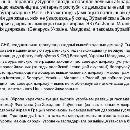
тычныя. Перавага ў Эўропе сярэдніх паводле велічыні абшара
цю насельніцтва, унітарных рэспублік з дэмакратычнымі п
 аўтарытарных Расеі і Казахстану). Дамінацыя палітычнай е
ія дзяржавы, якія не ўваходзяць ў склад Эўрапейскага Зьв
орыя дзяржавы імкнуцца быць сябрамі ЭЗ (Альбанія, Малдова
ія дзяржавы (Беларусь Украіна, Малдова), а таксама эўразій
о СНД неадназначна трактуецца людамі вышэйзгаданых дзяржаў. Тыя
ахавалі нацыянальную і эўрапейскую індэнтыфікацыю (у першую чар
 ставяцца да факту сяброўства ў СНД Беларусі, Украіны і Малдовы,
 за эўрапейскую інтэграцыю заходніх пастсавецкіх дзяржаў (уступл
я зрасейшчаных (за гады расейскай і савецкай акупацыі) беларусаў
 што пражываюць на абшарах вышэйназваных дзяржаў і маюць грама
 ад інтэграцыі Беларусі, Украіны і Малдовы з Расеяй, да поўнага ў
ніх пастсавецкіх дзяржаў – вынік не іх аб’ектыўнай належнасьці да 
ага, ментальнага і інш. зрасейшчаваньня.
чыя. Эўропа характарызуецца высокім узроўнем развіцьця гаспадарк
дзяржаў. Фактычна ўся Заходняя, Паўночная (за выключэньнем дзя
 дзяржаў акрамя Грэцыі) уключаюць высакаразьвітыя дзяржавы (усяг
анія, Францыя ды Італія, а таксама мікрадзяржавы што засталіся з
ўропы маюць сярэдні ўзровень гаспадарчага разьвіцьця (таксама б