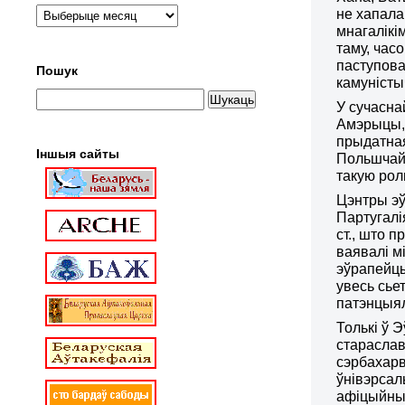
не хапала
мнагалікі
таму, час
паступова
Пошук
камуністы
У сучасна
Амэрыцы, 
прыдатная
Іншыя сайты
Польшчай,
такую рол
Цэнтры эў
Партугалі
ст., што 
ваявалі м
эўрапейцы
увесь сье
патэнцыял
Толькі ў 
стараслав
сэрбахарв
ўнівэрсал
афіцыйных