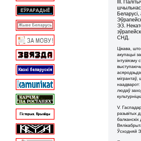
ІІІ. Палі
шчыльнась
Беларусі,
Эўрапейск
ЭЗ. Некат
эўрапейск
СНД.
Цікава, шт
акупацыі з
інтузіязму
выступаючы
асяродзьдз
мігрантаў,
наадварот:
людаў заход
культурніцк
V.
Гаспадар
разьвітых 
балканскіх
Вялікабрыт
Ўсходняй Э