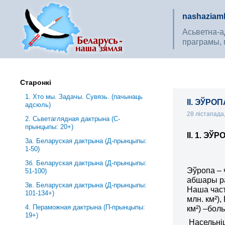
nashaziaml
Асьветна-ад
праграмы, 
Старонкі
1. Хто мы. Задачы. Сувязь. (пачынаць
ІІ. ЭЎРО
адсюль)
28 лістапада
2. Сьветаглядная дактрына (С-
прынцыпы: 20+)
ІІ. 1. Э
3a. Беларуская дактрына (Д-прынцыпы:
1-50)
3б. Беларуская дактрына (Д-прынцыпы:
Эўропа – 
51-100)
абшары ра
3в. Беларуская дактрына (Д-прынцыпы:
Наша част
101-134+)
млн. км²)
4. Пераможная дактрына (П-прынцыпы:
км²) –бол
19+)
Насельніц