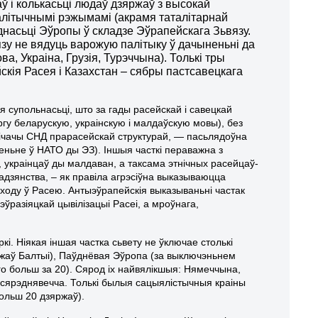
ў і колькасьці людаў дзяржаў з высокай
алітычнымі рэжымамі (акрамя таталітарнай
днасьці Эўропы ў складзе Эўрапейскага Зьвязу.
язу не вядуць варожую палітыку ў дачыненьні да
, Украіна, Грузія, Турэччына). Толькі тры
скія Расея і Казахстан – сябры пастсавецкага
 супольнасьці, што за гады расейскай і савецкай
гу беларускую, украінскую і малдаўскую мовы), без
 лічачы СНД прарасейскай структурай, — пасьлядоўна
еньне ў НАТО ды ЭЗ). Іншыя часткі пераважна з
, украінцаў ды малдаван, а таксама этнічных расейцаў-
дзянства, – як правіла агрэсіўна выказываюцца
ваходу ў Расею. Антыэўрапейскія выказываньні частак
эўразіяцкай цывілізацыі Расеі, а мроўнага,
і. Ніякая іншая частка сьвету не ўключае столькі
ржаў Балтыі), Паўднёвая Эўропа (за выключэньнем
о больш за 20). Сярод іх найвялікшыя: Нямеччына,
ь сярэднявечча. Толькі былыя сацыялістычныя краіны
ольш 20 дзяржаў).