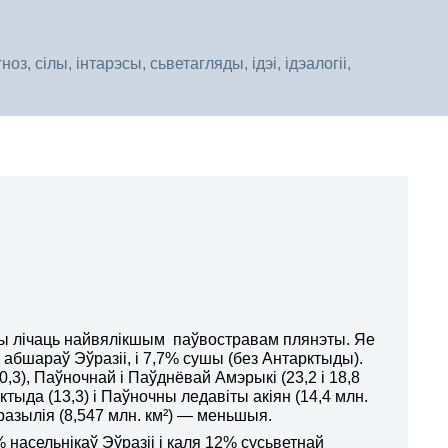
, сілы, інтарэсы, сьветагляды, ідэі, ідэалогіі,
цы лічаць найвялікшым паўвостравам плянэты. Яе
д абшараў Эўразіі, і 7,7% сушы (без Антарктыды).
0,3), Паўночнай і Паўднёвай Амэрыкі (23,2 і 18,8
ктыда (13,3) і Паўночны ледавіты акіян (14,4 млн.
Бразылія (8,547 млн. км²) — меньшыя.
% насельнікаў Эўразіі і каля 12% сусьветнай