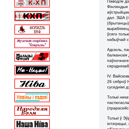
Паводле дз
Фінляндыя 
аўстрыйцам
дал. ЗША (і
(брытанцы)
вырабляюць
ўсяго тольк
набыўчай с
Адсюль, па
балканскія
паўночнаге
сярэднязаб
IV.
Вайсков
26 сяброў 
суседнімі д
Толькі нек
пастюгасла
(прарасейс
Толькі ў Э
інтэграцыі,
аб’яднаньня