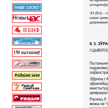
усходнеэўр
ЭЗ (Е
U
) – 
шэраг дзяр
дзяржавамі
ІІ. 3. Э
І ЦЫВІЛ
Пытаньне 
падзяляец
паўвостра
Эўропа і 
эўрапейца
канстытуц
цемрашал
Расеец Л.
можа не “