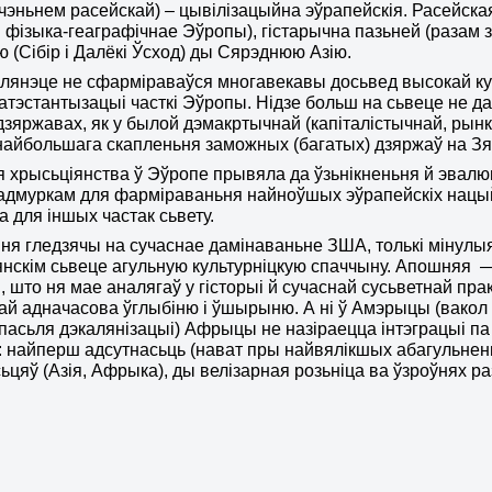
чэньнем расейскай) – цывілізацыйна эўрапейскія. Расейская –
 фізыка-геаграфічнае Эўропы), гістарычна пазьней (разам 
 (Сібір і Далёкі Ўсход) ды Сярэднюю Азію.
плянэце не сфарміраваўся многавекавы досьвед высокай к
атэстантызацыі часткі Эўропы. Нідзе больш на сьвеце не д
дзяржавах, як у былой дэмакртычнай (капіталістычнай, рын
айбольшага скапленьня заможных (багатых) дзяржаў на Зя
хрысьціянства ў Эўропе прывяла да ўзьнікненьня й эвалю
адмуркам для фарміраваньня найноўшых эўрапейскіх нацый 
а для іншых частак сьвету.
ня гледзячы на сучаснае дамінаваньне ЗША, толькі мінулы
янскім сьвеце агульную культурніцкую спаччыну. Апошняя 
і, што ня мае аналягаў у гісторыі й сучаснай сусьветнай пр
ай адначасова ўглыбіню і ўшырыню. А ні ў Амэрыцы (вакол ЗШ
 пасьля дэкалянізацыі) Афрыцы не назіраецца інтэграцыі па
найперш адсутнасьць (нават пры найвялікшых абагульненьн
ьцяў (Азія, Афрыка), ды велізарная розьніца ва ўзроўнях ра