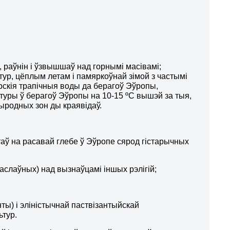
, раўнін і ўзвышшаў над горнымі масівамі;
тур, цёплым летам і памяркоўнай зімой з частымі
рскія трапічныя воды да берагоў Эўропы,
уры ў берагоў Эўропы на 10-15 ºС вышэй за тыя,
рыродных зон ды краявідаў.
аў на расавай глебе ў Эўропе сярод гістарычных
васлаўных) над вызнаўцамі іншых рэлігій;
нты) і эліністычнай паствізантыйскай
ьтур.