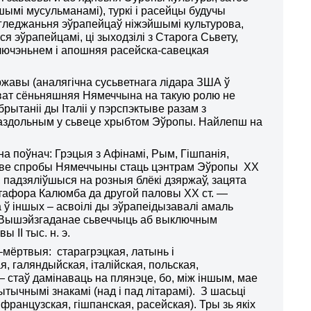
шымі мусульманамі), туркі і расейцы будучы
ту гледжаньня эўрапейцаў ніжэйшымі культурова,
 эўрапейцамі, ці зыходзілі з Старога Сьвету,
лючэньнем і апошняя расейска-савецкая
жавы (аналягічна сусьветнага лідара ЗША ў
. Нават сёньняшняя Нямеччына на такую ролю не
рытаніі ды Італіі у пэрспэктыве разам з
нтаздольным у сьвеце хрыбтом Эўропы. Найлепш на
на поўнач: Грэцыя з Афінамі, Рым, Гішпанія,
зьве спробы Нямеччыны стаць цэнтрам Эўропы ХХ
ы, падзяліўшыся на розныя блёкі дзяржаў, зацята
стафора Калюмба да другой паловы ХХ ст. —
 ў іншых – асвоілі ды эўрапеідызавалі амаль
еі). Вышэйзгаданае сьвеччыць аб выключным
ІІ тыс. н. э.
–мёртвыя: старагрэцкая, латынь і
, галяндыйская, італійская, польская,
 стаў дамінаваць на плянэце, бо, між іншым, мае
тычнымі знакамі (над і пад літарамі). З шасьці
ранцузская, гішпанская, расейская). Тры зь якіх