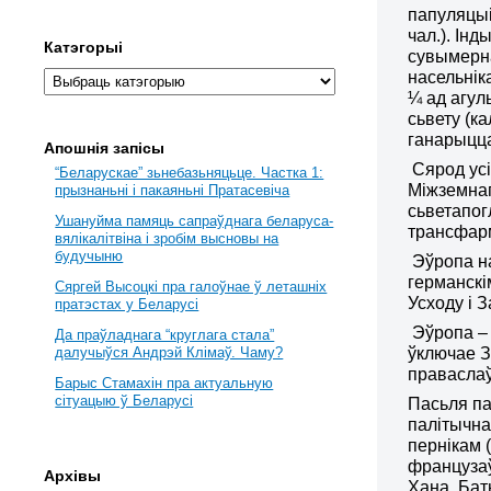
папуляцы
чал.). Ін
Катэгорыі
сувымерна
насельнік
¼ ад агул
сьвету (к
ганарыцц
Апошнія запісы
Сярод усі
“Беларускае” зьнебазьняцьце. Частка 1:
Міжземнаг
прызнаньні і пакаяньні Пратасевіча
сьветапог
Ушануйма памяць сапраўднага беларуса-
трансфарм
вялікалітвіна і зробім высновы на
будучыню
Эўропа на
германскім
Сяргей Высоцкі пра галоўнае ў леташніх
Усходу і З
пратэстах у Беларусі
Эўропа – 
Да праўладнага “круглага стала”
ўключае З
далучыўся Андрэй Клімаў. Чаму?
праваслаў
Барыс Стамахін пра актуальную
сітуацыю ў Беларусі
Пасьля па
палітычна
пернікам 
французаў
Архівы
Хана, Бат