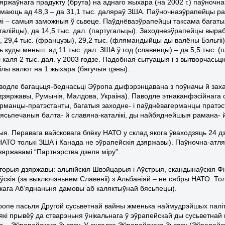
яржаўнага прадукту (брута) на аднаго жыхара (на 2002 г.) паўночна
маюць ад 48,3 – да 31,1 тыс. даляраў ЗША. Паўночнаэўрапейцы ра
і – самыя заможныя ў сьвеце. Паўднёваэўрапейцы таксама багатыя, 
талійцы), да 14,5 тыс. дал. (партугальцы). Заходнеэўрапейцы вырабл
, 29,4 тыс. (французы), 29,2 тыс. (флямандыйцы ды валёны Бэльгіі)
 куды меньш: ад 11 тыс. дал. ЗША ў год (славенцы) – да 5,5 тыс. 
і каля 2 тыс. дал. у 2003 годзе. Падобная сытуацыя і з вытворчась
ілы валют на 1 жыхара (бягучыя цэны).
водле багацьця-беднасьці Эўропа дыфэрэнцавана з поўначы й за
 дзяржавы, Румынія, Малдова, Украіна). Паводле этнаканфэсійнага
рманцы-пратэстанты, багатыя заходне- і паўднёвагерманцы пратэс
ясьпечаныя балта- й славяна-каталікі, ды найбяднейшыя рамана-
ыя. Перавага вайсковага блёку НАТО у склад якога ўваходзяць 24 дз
НАТО толькі ЗША і Канада не эўрапейскія дзяржавы). Паўночна-атл
зяржавамі “Партнэрства дзеля міру”.
аторыя дзяржавы: альпійскія Швэйцарыя і Аўстрыя, скандынаўскія 
ўскія (за выключэньнем Славеніі) з Альбаніяй – не сябры НАТО. То
кага Аб’яднаньня дамовы аб каляктыўнай бясьпецы).
ўропе пасьля Другой сусьветнай вайны жменька наймудрэйшых паліт
 які прывёў да стварэньня ўнікальнага ў эўрапейскай ды сусьветнай
 – Эўрапейскага Зьвязу. У складзе Эўрапейскага Зьвязу (Эўрапейскі