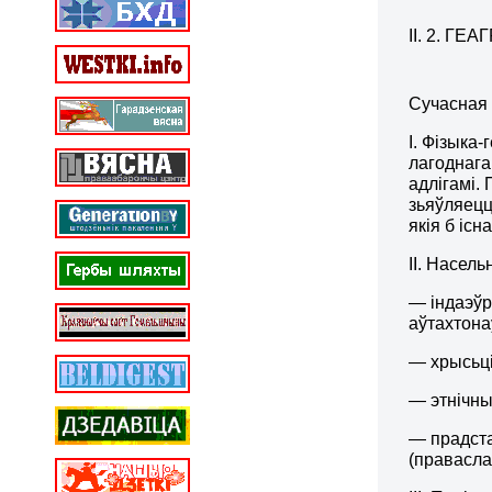
ІІ. 2. Г
Сучасная 
І. Фізыка
лагоднага
адлігамі.
зьяўляецц
якія б іс
ІІ. Насел
— індаэўр
аўтахтона
— хрысьці
— этнічны
— прадста
(правасла