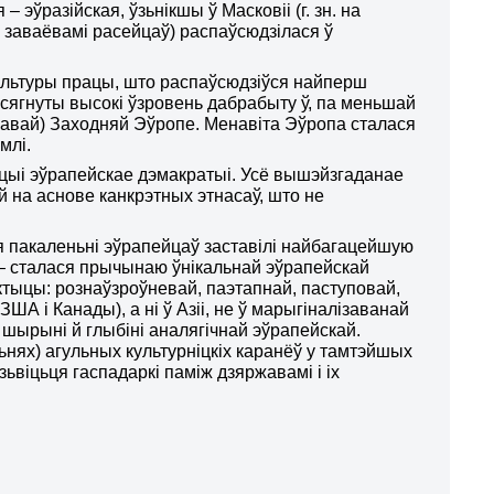
 эўразійская, ўзьнікшы ў Масковіі (г. зн. на
з заваёвамі расейцаў) распаўсюдзілася ў
ультуры працы, што распаўсюдзіўся найперш
асягнуты высокі ўзровень дабрабыту ў, па меньшай
кавай) Заходняй Эўропе. Менавіта Эўропа сталася
млі.
цыі эўрапейскае дэмакратыі. Усё вышэйзгаданае
на аснове канкрэтных этнасаў, што не
я пакаленьні эўрапейцаў заставілі найбагацейшую
— сталася прычынаю ўнікальнай эўрапейскай
актыцы: рознаўзроўневай, паэтапнай, паступовай,
А і Канады), а ні ў Азіі, не ў марыгіналізаванай
 шырыні й глыбіні аналягічнай эўрапейскай.
ях) агульных культурніцкіх каранёў у тамтэйшых
зьвіцьця гаспадаркі паміж дзяржавамі і іх