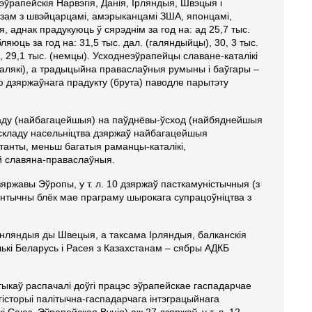
эўрапейскія Нарвэгія, Данія, Ірляндыя, Швэцыя і
зам з швэйцарцамі, амэрыканцамі ЗША, японцамі,
аднак прадукуюць ў сярэднім за год на: ад 25,7 тыс.
яюць за год на: 31,5 тыс. дал. (галяндыйцы), 30, 3 тыс.
, 29,1 тыс. (немцы). Усходнеэўрапейцы славане-каталікі
(палякі), а традыцыйна праваслаўныя румыны і баўгары –
цю дзяржаўнага прадукту (брута) паводле парытэту
хаду (найбагацейшыя) на паўднёвы-ўсход (найбяднейшыя
 складу насельніцтва дзяржаў найбагацейшыя
танты, меньш багатыя раманцы-каталікі,
 й славяна-праваслаўныя.
яржавы Эўропы, у т. л. 10 дзяржаў пасткамуністычныя (з
янтычны блёк мае праграму шырокага супрацоўніцтва з
Фінляндыя ды Швецыя, а таксама Ірляндыя, балканскія
лькі Беларусь і Расея з Казахстанам – сябры АДКБ
ыкаў распачалі доўгі працэс эўрапейскае гаспадарчае
 гісторыі палітычна-гаспадарчага інтэграцыйнага
 Саюз, Эўрапейская Вунія) аж 27 дзяржаў, у т. л. 12