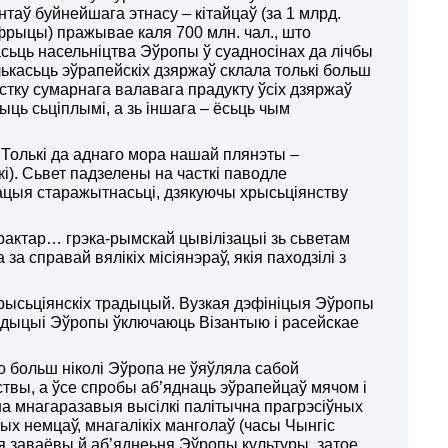
нтаў буйнейшага этнасу – кітайцаў (за 1 млрд.
Афрыцы) пражывае каля 700 млн. чал., што
сьць насельніцтва Эўропы ў суадносінах да лічбы
лькасьць эўрапейскіх дзяржаў склала толькі больш
стку сумарнага валавага прадукту ўсіх дзяржаў
ыць сьціплымі, а зь іншага – ёсьць чым
. Толькі да аднаго мора нашай плянэты –
кі). Сьвет падзелены на часткі паводле
зацыя старажытнасьці, дзякуючы хрысьціянству
рактар… грэка-рымскай цывілізацыі зь сьветам
а справай вялікіх місіянэраў, якія паходзілі з
 хрысьціянскіх традыцый. Вузкая дэфініцыя Эўропы
адыцыі Эўропы ўключаюць Візантыю і расейскае
о больш ніколі Эўропа не ўяўляла сабой
ствы, а ўсе спробы аб’яднаць эўрапейцаў мячом і
 на мнагаразавыя высілкі палітычна прагрэсіўных
ых немцаў, мнагалікіх манголаў (часы Чынгіс
ля заваёвы й аб’яднеьня Эўропы культуры, затое