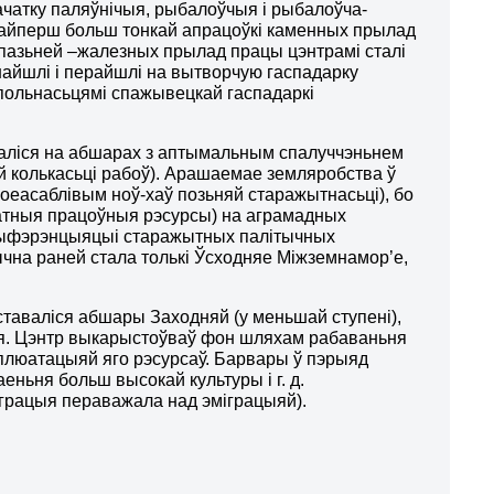
чатку паляўнічыя, рыбалоўчыя і рыбалоўча-
і найперш больш тонкай апрацоўкі каменных прылад
 пазьней –жалезных прылад працы цэнтрамі сталі
ынайшлі і перайшлі на вытворчую гаспадарку
упольнасьцямі спажывецкай гаспадаркі
аліся на абшарах з аптымальным спалуччэньнем
й колькасьці рабоў). Арашаемае земляробства ў
оеасаблівым ноў-хаў позьняй старажытнасьці), бо
атныя працоўныя рэсурсы) на аграмадных
дыфэрэнцыяцыі старажытных палітычных
чна раней стала толькі Ўсходняе Міжземнамор’е,
таваліся абшары Заходняй (у меньшай ступені),
я. Цэнтр выкарыстоўваў фон шляхам рабаваньня
ксплюатацыяй яго рэсурсаў. Барвары ў пэрыяд
еньня больш высокай культуры і г. д.
міграцыя пераважала над эміграцыяй).