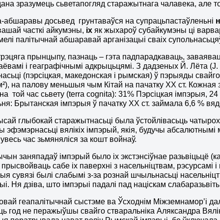
ана зразумець сьветапогляд старажытнага чалавека, але т
а-абшаравы досьвед грунтаваўся на супрацьпастаўленьні
ашай часткі айкумэны,
іх
як жыхароў субайкумэны ці варвара
 мелі палітычнай абшаравай арганізацыі сваіх супольнасьця
рэцяга прынцыпу, пазнаць – гэта падпарадкаваць, заваява
аёвамі і геаграфічнымі адкрыцьцямі. З дадзеных Й. Лёта (
J.
асьці (пэрсіцкая, македонская і рымская) ў пэрыяды свайго 
км²), на палову меньшыя чым Кітай на пачатку ХХ ст. Кожна
на той час сьвету (
terra cognita)
: 31% Пэрсіцкая імпэрыя, 2
ня: Брытанская імпэрыя ў пачатку ХХ ст. займала 6,6 % вядом
сай глыбокай старажытнасьці была ўстойлівасьць чатырох
ы эфэмэрнасьці вялікіх імпэрый, якія, будучы абсалютнымі м
увесь час зьмяняліся за кошт войнаў.
чын заняпадаў імпэрый было іх экстэнсіўнае разьвіцьцё (к
 прысвойваць сабе іх паверхні з насельніцтвам, рэсурсамі і
ыя сувязі былі слабымі з-за рознай шчыльнасьці насельніцт
ыі. Ня дзіва, што імпэрыі падалі пад націскам слабаразьвіт
овай геапалітычнай сыстэме ва Ўсходнім Міжземнамор’і дал
ь год не перажыўшы свайго стваральніка Аляксандра Вяліка