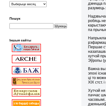
дзеецца п
разумець 
Надзвычай
Пошук
робяць не
карыстаюч
па прычын
Напрыклад
Іншыя сайты
рэфармацы
Першае ст
назапашва
хутчэй пр
Эўропы (у
Важна выз
эпохі існ
ці то мож
ХІХ стст.
Хутчэй ня
паччас шма
часовымі.
дзеяньняў