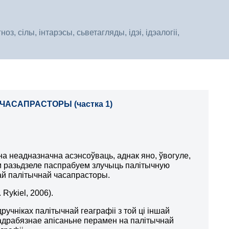
, сілы, інтарэсы, сьветагляды, ідэі, ідэалогіі,
ЧАСАПРАСТОРЫ (частка 1)
на неадназначна асэнсоўваць, аднак яно, ўвогуле,
 разьдзеле паспрабуем злучыць палітычную
ай палітычнай часапрасторы.
. Rykiel, 2006)
.
учніках палітычнай геаграфіі з той ці іншай
падрабязнае апісаньне перамен на палітычнай