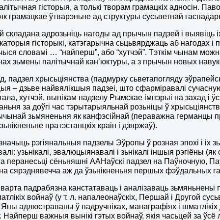
алітычная гісторыя, а толькі творам грамацкіх адносін. Пав
як грамацкае ўтварэньне ад структуры сусьветнай гаспадаркі
 складана адрозьніць нагоды ад прычын падзей і выявіць і
каторыя гісторыкі, катэгарычна сьцьвярджаць аб нагодах і
ыся словамі … “найперш”, або “хутчэй”. Тэткім чынам можна
ах зьмены палітычнай кан’юктуры, а з прычын новых наву
, падзел хрысьціянства (падмурку сьветапогляду эўрапейск
я – дзьве найвялікшыя падзеі, што сфарміравалі сучасну
ала, хутчэй, вынікам падзелу Рымскае імпэрыі на захад і ўс
ньня за доўгі час тэрытарыяльнай розьніцы ў хрысьціянстве
ычынай зьмяненьня як канфэсійнай (пераважна германцы пры
зьнікненьне пратэстанцкіх краін і дзяржаў).
начыць рэгіянальныя падзелы Эўропы ў розная эпохі і іх з
авалі: узьнікалі, эвалюцыянавалі і зьнікалі іншыя рэгіёны (я
на перанесьці сёньняшні ААНаўскі падзел на Паўночную, П
 і на сярэднявечча аж да ўзьнікненьня першых фэўдальных 
 варта падрабязна канстатаваць і аналізаваць зьмяньненьі 
тлікіх войнаў (у т. л. напалеонаўскіх, Першай і Другой сусь
 Яны адлюстраваны ў падручніках, манаграфіях і шматлікіх
. Найперш важныя вынікі гэтых войнаў, якія часьцей за ўсё 