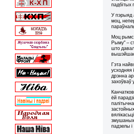
падбітых 
У пэрыяд 
моц, непе
параўналь
Моц рымс
Рыму” – с
што давал
вышэйшась
Гэта найв
усходняя 
дрэнна ар
захоўваў 
Канчатков
ёй парадз
палітычна
застойных
вялікасьц
змушаных 
падзелы і