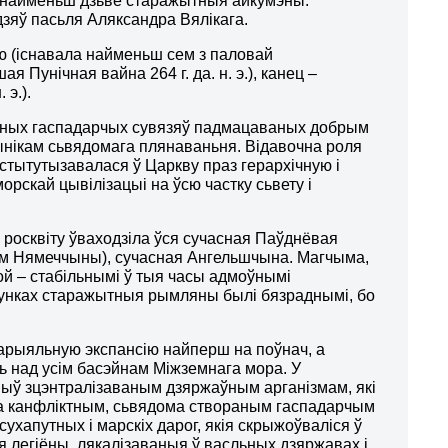
а найменьш дзьве старажытныя айкумэны:
ьдзяў пасьля Аляксандра Вялікага.
 (існавала найменьш сем з паловай
 Пунічная вайна 264 г. да. н. э.), канец –
 э.).
льных гаспадарчых сувязяў падмацаваных добрым
вынікам сьвядомага плянаваньня. Відавочна роля
інстытутызавалася ў Царкву праз герархічную і
скай цывілізацыі на ўсю частку сьвету і
росквіту ўваходзіла ўся сучасная Паўднёвая
ем Нямеччыны), сучасная Ангельшчына. Магчыма,
й – стабільнымі ў тыя часы адмоўнымі
варунках старажытныя рымляны былі бязраднымі, бо
тарыяльную экспансію найперш на поўнач, а
ь над усім басэйнам Міжземнага мора. У
 Быў зцэнтралізаваным дзяржаўным арганізмам, які
 на канфліктным, сьвядома створаным гаспадарчым
сухапутных і марскіх дарог, якія скрыжоўваліся ў
ія легіёны, лякалізаваныя ў васльных дзяржавах і