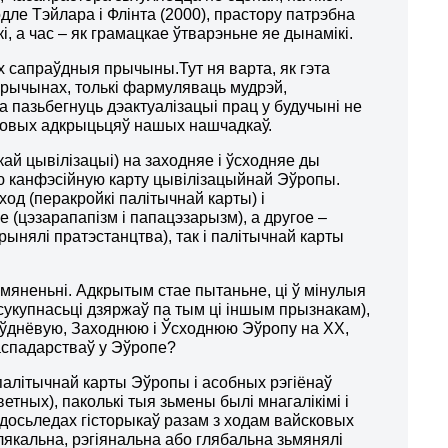
одле Тэйлара і Флінта (2000), прастору патрэбна
, а час – як грамацкае ўтварэньне яе дынамікі.
х сапраўдныя прычыны.Тут ня варта, як гэта
 прычынах, толькі фармуляваць мудрэй,
 пазьбегнуць дэактуалізацыі прац у будучыні не
ковых адкрыцьцяў нашых нашчадкаў.
ай цывілізацыі) на заходняе і ўсходняе ды
ю канфэсійную карту цывілізацыйнай Эўропы.
ход (перакройкі палітычнай карты) і
 (цэзарапапізм і папацэзарызм), а другое –
нялі пратэстанцтва), так і палітычнай карты
ьмяненьні. Адкрытым стае пытаньне, ці ў мінулыя
к сукупнасьці дзяржаў па тым ці іншым прызнакам),
аўднёвую, Заходнюю і Ўсходнюю Эўропу на ХХ,
гаспадарстваў у Эўропе?
палітычнай карты Эўропы і асобных рэгіёнаў
ветных), паколькі тыя зьмены былі мнагалікімі і
 досьледах гісторыкаў разам з ходам вайсковых
лякальна, рэгіянальна або глябальна зьмянялі