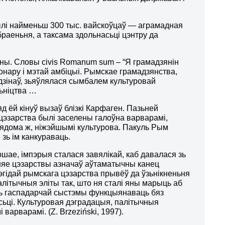
чылі найменьш 300 тыс. вайскоўцаў — аграмадная
раеньня, а таксама здольнасьці цэнтру да
ыны. Словы
civis Romanum sum
– “Я грамадзянін
онару і мэтай амбіцыі. Рымскае грамадзянства,
дзінаў, зьяўлялася сымбалем культуровай
ьніцтва …
д ёй кінуў вызаў блізкі Карфаген. Пазьней
 цэзарства былі заселены галоўна варварамі,
вядома ж, ніжэйшымі культурова. Пакуль Рым
 зь ім канкураваць.
шае, імпэрыя сталася завялікай, каб давалася зь
одняе цэзарствы азначаў аўтаматычны канец
гідай рымскага цэзарства прывёў да ўзьнікненьня
алітычныя эліты так, што ня сталі яны марыць аб
ць гаспадарчай сыстэмы функцыянаваць бяз
сьці. Культуровая дэградацыя, палітычныя
і варварамі.
(Z. Brzeziński, 1997).