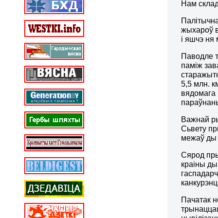
Нам склад
Палітычн
жыхароў в
і яшчэ ня
Паводле т
паміж зав
старажытн
5,5 млн. 
вядомага 
параўнань
Важнай ры
Сьвету пр
межаў ды 
Сярод пры
краіны ды
гаспадарч
канкурэнц
Пачатак н
трынаццац