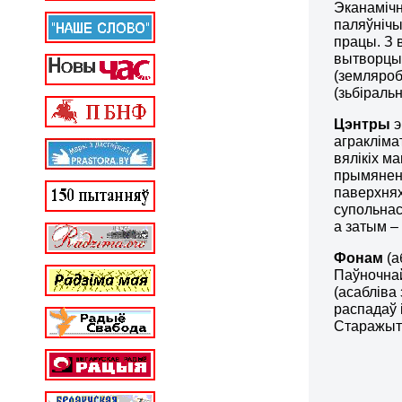
Эканаміч
паляўнічы
працы. З 
вытворцы 
(земляроб
(зьбіраль
Цэнтры
э
агракліма
вялікіх м
прымянень
паверхня
супольнас
а затым –
Фонам
(а
Паўночна
(асабліва
распадаў 
Старажытн