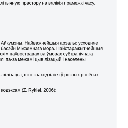
літычную прастору на вялікія прамежкі часу.
ах Айкумэны. Найважнейшыя арэалы: усходняе
а і басэйн Міжземнага мора. Найстаражытнейшыя
нскім паўвостравах ва ўмовах субтрапічнага
і па-за межамі цывілізацый і населены
ілізацыі, што знаходзіліся ў розных рэгіёнах
кодэксам (
Z
.
Rykiel
, 2006):