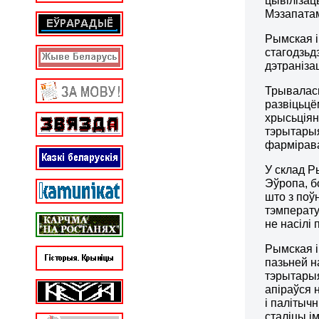
цывілізац
Мэзапатам
Рымская 
стагодзьд
дэтраніза
Трывалась
развіцьцё
хрысьціян
тэрытарыя
фармірава
У склад Р
Эўропа, б
што з поў
тэмперату
не насілі
Рымская і
пазьней н
тэрытарыя
апіраўся 
і палітыч
сталіцы і