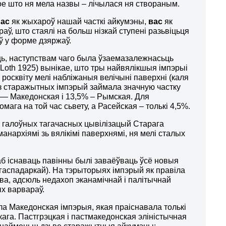
ое што ня мела назвы – лічылася ня створаным.
нас
як жыхароў нашай часткі айкумэны,
вас
як
ў, што стаялі на больш нізкай ступені разьвіцьця
ў у форме дзяржаў.
ць, наступствам чаго была ўзаемазалежнасьць
 Loth
1925) вынікае, што тры найвялікшыя імпэрыі
росквіту мелі набліжаныя велічыні паверхні (каля
я з старажытных імпэрый займала значную частку
4 — Македонская і 13,5% – Рымская. Для
ага на той час сьвету, а Расейская – толькі 4,5%.
 галоўных тагачасных цывілізацый Старага
анархіямі зь вялікімі паверхнямі, ня мелі сталых
аб існаваць павінны былі заваёўваць ўсё новыя
 гаспадаркай). На тэрыторыях імпэрый як правіла
ва, адсюль недахоп эканамічнай і палітычнай
ых варвараў.
а Македонская імпэрыя, якая праіснавала толькі
га. Пастгрэцкая і пастмакедонская эліністычная