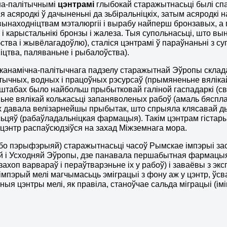
на-палітычнымі
цэнтрамі
глыбокай старажытнасьці былі спа
я асяродкі ў дачыненьні да зьбіральніцкіх, затым асяродк
вынаходніцтвам мэталюргіі і вырабу найперш бронзавых, а
і карыстальнікі бронзы і жалеза. Тыя супольнасьці, што в
ства і жывёлагадоўлю), сталіся цэнтрамі ў параўнаньні з с
ніцтва, паляваньне і рыбалоўства).
канамічна-палітычнага падзелу старажытнай Эўропы склад
тычных, водных і працоўных рэсурсаў (прымяненьне вяліка
аштабах было найбольш прыбытковай галіной гаспадаркі (св
не вялікай колькасьці запаняволеных рабоў (амаль бяспл
х давала велізарнейшы прыбытак, што спрыяла клясавай 
ьцяў (рабаўладальніцкая фармацыя). Такім цэнтрам гістары
 цэнтр распаўсюдзіўся на захад Міжземнага мора.
бо пэрыфэрыяй) старажытнасьці часоў Рымскае імпэрыі зас
й і Усходняй Эўропы, дзе панавала першабытная фармацы
 захоп варвараў і пераўтварэньне іх у рабоў) і заваёвы з э
імпэрый мелі магчымасьць эміграцыі з фону аж у цэнтр, ўсва
ыя цэнтры мелі, як правіла, станоўчае сальда міграцыі (і