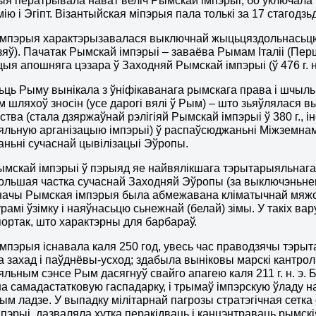
ыя ператрывала нават веліч Рымскай імпэрыі, бо ўключал
ію і Эгіпт. Візантыйская міпэрыя пала толькі за 17 стагодз
імпэрыя характэрызавалася выключнай жыцьцяздольнасьцю
зяў). Пачатак Рымскай імпэрыі – заваёва Рымам Італіі (Першая
цыя апошняга цэзара ў Заходняй Рымскай імпэрыі (ў 476 г. н.
ць Рыму вынікала з ўніфікаванага рымскага права і шчы
м шляхоў зносін (усе дарогі вялі ў Рым) – што зьяўлялася 
ства (стала дзяржаўнай рэлігіяй Рымскай імпэрыі ў 380 г., 
льную арганізацыю імпэрыі) ў распаўсюджаньні Міжземнамор
ньні сучаснай цывілізацыі Эўропы.
ымскай імпэрыі ў пэрыяд яе найвялікшага тэрытарыяльнага 
ольшая частка сучаснай Заходняй Эўропы (за выключэньн
начы Рымская імпэрыя была абмежавана кліматычнай мяжо
рамі ўзімку і наяўнасьцю сьнежнай (белай) зімы. У такіх 
 портак, што характэрны для барбараў.
мпэрыя існавала каля 250 год, увесь час праводзячы тэры
а захад і паўднёвы-усход; здабыла выніковы марскі кантрол
льным сэнсе Рым дасягнуў свайго апагею каля 211 г. н. э.
на самадастатковую гаспадарку, і трымаў імпэрскую ўладу
ным ладзе. У выпадку мілітарнай пагрозы стратэгічная сетка 
мпэрыі, дазваляла хутка перакідваць і канцэнтраваць рымск