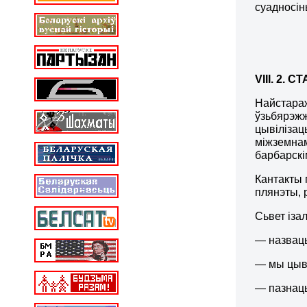
суадносін
VIII. 2.
Найстараж
ўзьбярэжж
цывілізац
міжземнам
барбарскі
Кантакты 
плянэты, 
Сьвет іза
— назваць
— мы цыв
— пазнаць