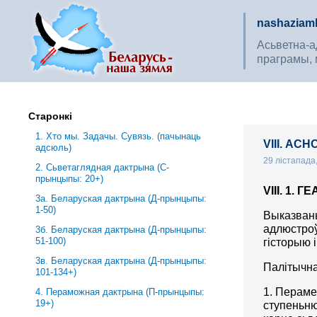
nashaziaml
Асьветна-ад
праграмы, 
Старонкі
1. Хто мы. Задачы. Сувязь. (пачынаць
VIII. А
адсюль)
29 лістапада
2. Сьветаглядная дактрына (С-
прынцыпы: 20+)
VIII. 1
.
ГЕ
3a. Беларуская дактрына (Д-прынцыпы:
1-50)
Выказван
адлюстроў
3б. Беларуская дактрына (Д-прынцыпы:
51-100)
гісторыю 
3в. Беларуская дактрына (Д-прынцыпы:
Палітычн
101-134+)
1. Пераме
4. Пераможная дактрына (П-прынцыпы:
19+)
ступеньню