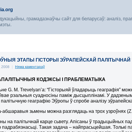
ia.org
укацыйны, грамадазнаўчы сайт для беларусаў: аналіз, прагноз
мэты.
СНОЎНЫЯ ЭТАПЫ ГІСТОРЫІ ЭЎРАПЕЙСКАЙ ПАЛІТЫЧНАЙ 
, 2008
|
Няма каментараў
АПАЛІТЫЧНЫЯ КОДЭКСЫ І ПРАБЛЕМАТЫКА
ьне
G. M. Trevelyan
’а: “Гісторыяй ўладарыць геаграфія” мож
вае рэальныя суадносіны паміж дысцыплінамі. У дадзеным
і палітычную геаграфію Эўропы ў спробе аналізу эўрапейск
а-абшаравыя зьмены можна разглядаць на трох узроўнях
(
Z
ны на палітычнай карце сьвету. Апісаны ў традыцыйных падр
 падрабязнасьці. Такая задача – найпрасьцейшая. Толькі 