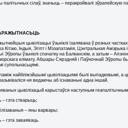
ы палітычных сілаў, значыць – перакройвалі эўрапейскую па
 СТАРАЖЫТНАСЬЦЬ
ытнейшыя цывілізацыі ўзьніклі ізалявана ў розных частк
а Кітаю, Індыя, Эгіпт і Мэзапатамія, Цэнтральная Амэрык
ыі Эўропы ўзьніклі спачатку на Балканскім, а затым – Апэні
орскага клімату. Абшары Сярэдняй і Паўночнай Эўропы был
мі супольнасьцямі.
паміж найбліжэйшымі цывілізацыямі былі выпадковымі, а цыв
разьвіваліся ня ведаючы аб існаваньні адна іншай.
ляваных цывілізацый карыстаўся наступным геапалітычным 
 – гэта стварыць;
ілізаваныя – яны варвары;
 – гэта заваяваць.