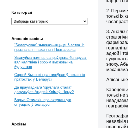
карце сьв
2. Пераме
Катэгорыі
толькі іх
часапраст
3. Аналіз
стратэгіч
Апошнія запісы
фармірава
“Беларускае” зьнебазьняцьце. Частка 1:
геапаліты
прызнаньні і пакаяньні Пратасевіча
адной і т
Ушануйма памяць сапраўднага беларуса-
сукупнась
вялікалітвіна і зробім высновы на
эпоху. Аб
будучыню
мэханізма
Сяргей Высоцкі пра галоўнае ў леташніх
Апісаньне
пратэстах у Беларусі
Да праўладнага “круглага стала”
Кароценьк
далучыўся Андрэй Клімаў. Чаму?
толькі не
Барыс Стамахін пра актуальную
неадназна
сітуацыю ў Беларусі
геаграфіч
Географам
невялікія
Архівы
працэсаў 