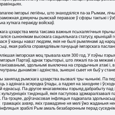
правінцыях.
апагею імпэрыі легіёны, што знаходзіліся па-за Рымам, лі
раможная дзякуючы рымскай перавазе ў сфэры тактыкі і ўзб
на хуткага перакіду войскаў.
кага цэзарства мела таксама важныя псыхалягічныя прыч
таліся сынонімам высокага сацыяльнага статусу, крыніцай г
ася ў канцы нават людзям, якія не былі рымлянамі ад наро
ці, якая рабіла справядлівым пачуцьцё імпэрскага паслан
ялікшая імпэрская моц трывала каля 300 год. У пэўны пэрыя
імпэрыя Партаў, аднак тэрыторыі, што ляжалі па-за межамі
ганізаванымі, здольнымі выключна на спрадычныя атакі і, 
унутраны дынамізм і адзінства, зьнешні сьвет ня быў у стане
ы заняпад рымскага цэзарства вызвалі тры чыньнікі. Па пер
іць з адзінага асяродка ўлады, а падзел на заходняе і ўсх
й еднасьці. Па-другое мнагавяковы пэрыяд дабрабыту пад э
 культурніцкіх тэндэнцый, якія паступова здэмаралізавалі п
і. Па-трэцяе, доўгачасовая інфляцыя падкапала здольнась
грамацкіх ахвяр, якіх грамадзяне ня мелі ўжо жаданьня не
 інфляцыя зрабілі Рым амаль безабаронным перад суседнім