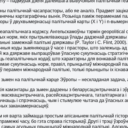
ету – падмурак дзеля далейшага вывучэньня палітычнай геа
ны палітычнай часапрасторы, або яе аналіз. Прадмет заціка
 канечны картаграфічны вынік. Розьніца паміж пераменамі п
оры ў двухвымернасьці палітычнай карты (Х і
Y
) і
n
-вымерн
 геапалітычнага кодэксу. Ангельскамоўны тэрмін
geopolitical
ных норм, якіх прытрымліваюцца ўлады дадзенай дзяржавы ў
ньні замежнай палітыкі дзяржавы (
P
.
Taylor
i
C
.
Flint
, 2000)
чныя коды зьмяняюцца ў часе і прасторы, што залежыць ад 
ой жа дзяржаве выпрацоўвае ўласную сукупнасьць стратэгіч
ць геапалітычных кодаў, што характэрны для вонкавай паліт
ымае сукупнасьць норм, правіл, прынцыпаў міжнароднай палі
ў перамен міжнароднай палітыкі, толькі прынцыпы іх існава
 зьмен на палітычнай карце Эўропы – нескладаная задача,
ія камэнтары да зьмен дадзены з беларусацэнтрычнага і эў
 з масквацэнтрычнага, расейскацэнтрычнага, таталітарнага і
чнаьць і спрэчнасьць, чым і стымулюе чытача да ўласных ан
ных заканамернасьцяў.
 ня варта займацца простым апісаньнем палітычнай гісторы
 прамежкі часу, бо гэта справа гісторыкаў. Другі і трэці ўз
і самых агульных прынцыпаў міжнароднай палітыкі. Адсюль,