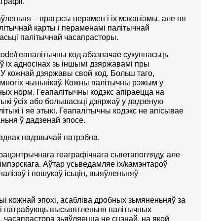
графіі.
ўленьня – працэсы перамен і іх мэханізмы, але ня
алітычнай карты і пераменамі палітычнай
асьці палітычнай часапрасторы.
 code/геапалітычны код
абазначае сукупнасьць
 іх адносінах зь іншымі дзяржавамі пры
. У кожнай дзяржавы свой код. Больш таго,
многіх чыньнікаў.
Кожны палітычны рэжым у
ных норм.
Геапалітычны кодэкс апіраецца на
ыкі ўсіх або большасьці дзяржаў у дадзеную
тыкі і яе этыкі. Геапалітычны кодэкс не апісывае
ньня ў дадзенай эпосе.
 аднак надзвычай патрэбна.
рацэнтрычнага геаграфічнага сьветапогляду, але
 імпэрскага. Аўтар усьведамляе іх/камэнтароў
алізаў і пошукаў ісьцін, выяўленьняў
і кожнай эпохі, асабліва дробных зьмяненьняў за
роўні патрабуюць высьвятленьня палітычных
 часапрастора зьяўляецца не сцэнай, на якой