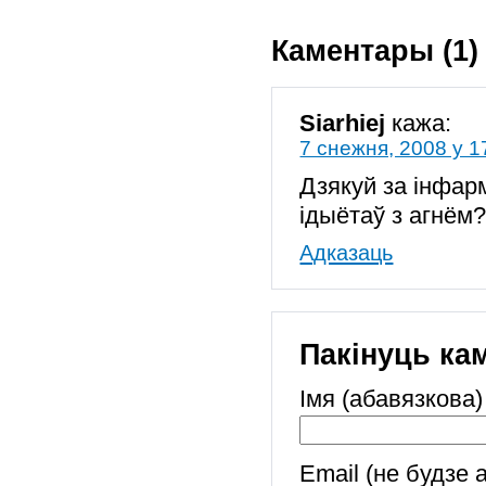
Каментары (1)
Siarhiej
кажа:
7 снежня, 2008 у 1
Дзякуй за інфар
ідыётаў з агнём
Адказаць
Пакінуць ка
Імя (абавязкова)
Email (не будзе 