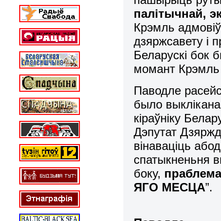
палітычнай, э
Крэмль адмовіў
дзяржсавету і 
Беларускі бок б
момант Крэмль а
Паводле расейс
было выклікана
кіраўніку Белар
Дэпутат Дзяржд
вінаваціць або
спатыкненьня в
боку,
праблема
ЯГО МЕСЦА
”.