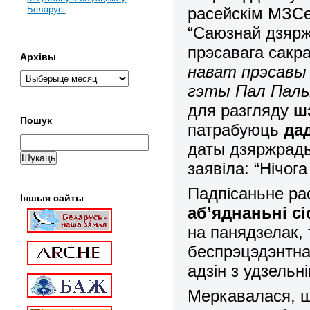
расейскім МЗСе
Беларусі
“Саюзнай дзярж
прэсавага сакр
Архівы
нават прэсавы 
гэты Пал Палы
для разгляду
ш
Пошук
патрабуюць
да
даты дзяржрады
заявіла: “Нічога
Падпісаньне ра
Іншыя сайты
аб’яднаньні с
на панядзелак, 
беспрэцэдэнтна.
адзін з удзель
Меркавалася, ш