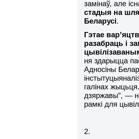
замінаў, але іс
стадыя на шля
Беларусі
.
Гэтае вар’яцт
разабраць і з
цывілізаваным
ня здарыцца па
Адносіны Белару
інстытуцыяналі
галінах жыцьця.
дзяржавы”, — н
рамкі для цывіл
2.