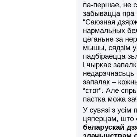
па-першае, не с
забывацца пра а
“Саюзная дзяржав
нармальных бел
цёганьне за нер
мышы, сядзім у
падбіраецца зь
і чыркае запалк
недарэчнасьць –
запалак – кожн
“стог”. Але сп
пастка можа з
У сувязі з усім
цяперцам, што
беларускай д
злачынствам с