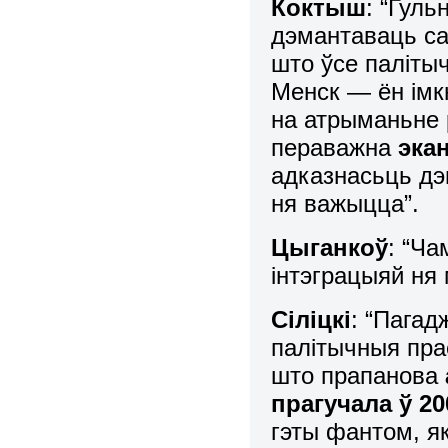
Коктыш
: “Гуль
дэмантаваць са
што ўсе паліты
Менск — ён імк
на атрыманьне 
пераважна
эка
адказнасьць дэ
ня важыцца”.
Цыганкоў
: “Ч
інтэграцыяй ня
Сіліцкі
: “Пага
палітычныя пра
што прапанова
прагучала ў 20
гэты фантом, я