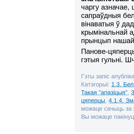
чаргу азначае,
сапраўдныя бел
вінаватыя ў да
крымінальнай ад
прынцып нашай
Панове-цяперцы
гэтыя гульні. 
Гэты запіс апублік
Катэгорыі:
1.3. Бе
Такая "апазіцыя"
,
цяперцы
,
4.1.4. З
можаце сачыць за
Вы можаце пакінуц