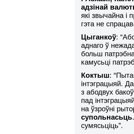
адзінай валю
які звычайна і
гэта не спраца
Цыганкоў
: “Аб
аднаго ў нежада
больш патрэбна
камусьці патрэ
Коктыш
: “Пыт
інтэграцыяй. Да
з абодвух бако
пад інтэграцыя
на ўзроўні рыто
супольнасьць
сумясьціць”.