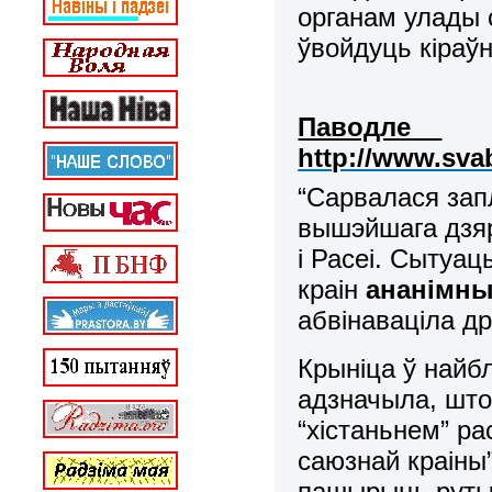
органам улады
ўвойдуць кіраўн
Паводле
http://www.sva
“Сарвалася зап
вышэйшага дзяр
і Расеі. Сытуа
краін
ананімны
абвінаваціла дру
Крыніца ў найб
адзначыла, шт
“хістаньнем” ра
саюзнай краіны
пашырыць руты