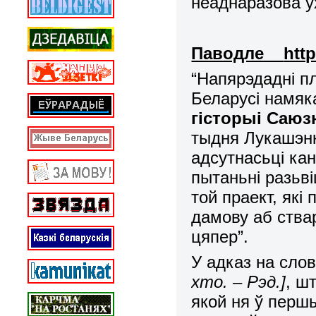
неаднаразова ўх
Паводле
htt
“Напярэдадні пл
Беларусі намяка
гісторыі Саю
тыдня Лукашэнк
адсутнасьці ка
пытаньні разьв
той праект, які
дамову аб ства
цяпер”.
У адказ на сло
хто. – Рэд.]
, шт
якой ня ў перш