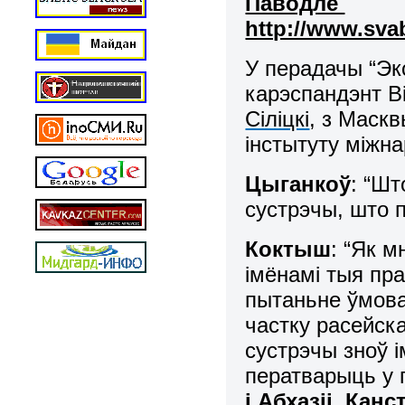
Паводле
http://www.sva
У перадачы “Э
карэспандэнт В
Сіліцкі
, з Маск
інстытуту міжн
Цыганкоў
: “Ш
сустрэчы, што 
Коктыш
: “Як м
імёнамі тыя пр
пытаньне ўмова
частку расейск
сустрэчы зноў і
ператварыць у
і Абхазіі, Ка