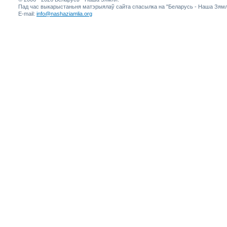
Пад час выкарыстаньня матэрыялаў сайта спасылка на "Беларусь - Наша Зямл
E-mail:
info@nashaziamlia.org