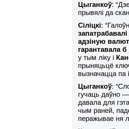
Цыганкоў
: “Дз
прывялі да ска
Сіліцкі
: “Галоў
запатрабавал
адзіную валю
гарантавала б
у тым ліку і
Кан
прыняцьцё ключ
вызначацца па і
Цыганкоў
: “С
гучаць даўно — 
давала для гэт
чым раней, пад
перажывае ня 