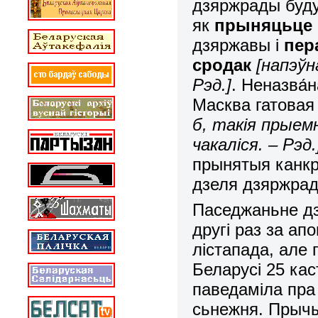
дзяржрады буду
як
прыняцьце 
дзяржавы і
пер
сродак
[напэўн
Рэд.]
. Неназва́
Масква гатовая
б, такія прыем
чакаліся. – Рэд.
прынятыя канкр
дзеля дзяржрад
Паседжаньне дз
другі раз за ап
лістапада, але 
Беларусі 25 ка
паведаміла пра
сьнежня. Прычы