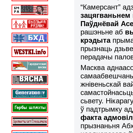
“Камерсант” ад
зацягваньнем
Паўднёвай Асе
рашэньне аб
в
крэдыта
прымал
прызнаць дзьве 
перадачы палов
Масква аднаас
самаабвешчаных
жнівеньскай вай
самастойнасьць
сьвету. Нікараг
ў падтрымку адд
факта адмовілі
прызнаньня Абха