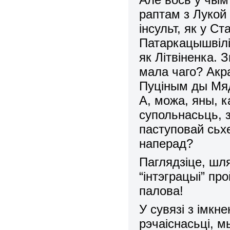
раптам з Лукой
інсульт, як у С
Патаркацышвілі.
як Літвіненка. 
мала чаго? Акр
Пуціным ды Мяд
А, можа, яны, 
супольнасьць, 
паступовай сьх
наперад?
Паглядзіце, шля
“інтэграцыі” пр
палова!
У сувязі з імкн
рэчаіснасьці, м