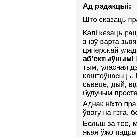
Ад рэдакцыі:
Што сказаць пр
Калі казаць ра
зноў варта зьвяр
цяперскай улад
аб’ектыўнымі 
тым, уласная д
каштоўнасьць. 
сьвеце, дый, ві
будучым прост
Аднак ніхто пр
ўвагу на гэта, 
Больш за тое, 
якая ўжо падры