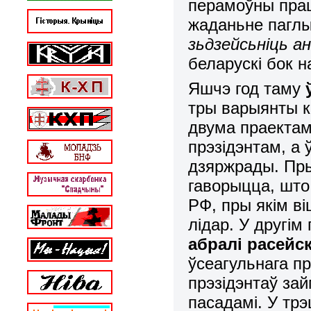
перамоўны прац
жаданьне паглы
зьдзейсьніць а
беларускі бок н
Яшчэ год таму
тры варыянты к
двума праектам
прэзідэнтам, а
дзяржрады. Пр
гаворыцца, што
РФ, пры якім ві
лідар. У другі
абралі расейс
ўсеагульнага пр
прэзідэнтаў зай
пасадамі. У тр