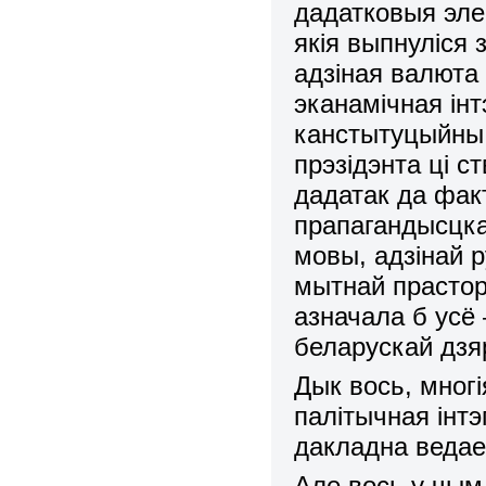
дадатковыя элем
якія выпнуліся 
адзіная валюта 
эканамічная ін
канстытуцыйны 
прэзідэнта ці ст
дадатак да фак
прапагандысцка
мовы, адзінай 
мытнай прасторы
азначала б усё
беларускай дзя
Дык вось, многі
палітычная інтэ
дакладна ведае
Але вось у чым