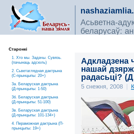
nashaziamlia
Асьветна-аду
беларусаў: ана
сьветагляды, і
Старонкі
1. Хто мы. Задачы. Сувязь.
Адкладзена 
(пачынаць адсюль)
нашай дзярж
2. Сьветаглядная дактрына
радасьці? (Д
(С-прынцыпы: 20+)
3a. Беларуская дактрына
5 снежня, 2008
|
(Д-прынцыпы: 1-50)
3б. Беларуская дактрына
(Д-прынцыпы: 51-100)
3в. Беларуская дактрына
(Д-прынцыпы: 101-134+)
4. Пераможная дактрына (П-
прынцыпы: 19+)