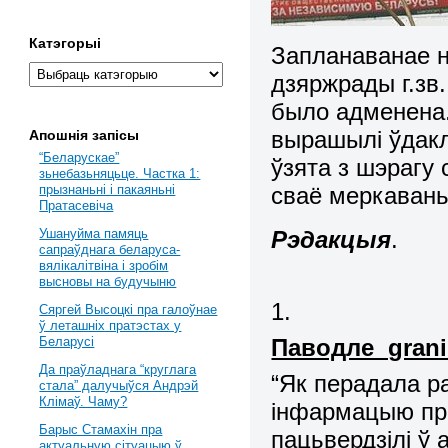
Катэгорыі
Запланаванае 
дзяржрады г.зв
было адменена.
вырашылі ўдак
Апошнія запісы
“Беларускае”
ўзята з шэрагу 
зьнебазьняцьце. Частка 1:
сваё меркаван
прызнаньні і пакаяньні
Пратасевіча
Рэдакцыя
.
Ушануйма памяць
сапраўднага беларуса-
вялікалітвіна і зробім
высновы на будучыню
1.
Сяргей Высоцкі пра галоўнае
ў леташніх пратэстах у
Паводле grani.
Беларусі
Да праўладнага “круглага
“Як перадала р
стала” далучыўся Андрэй
Клімаў. Чаму?
інфармацыю пра
Барыс Стамахін пра
пацьвердзілі ў 
актуальную сітуацыю ў