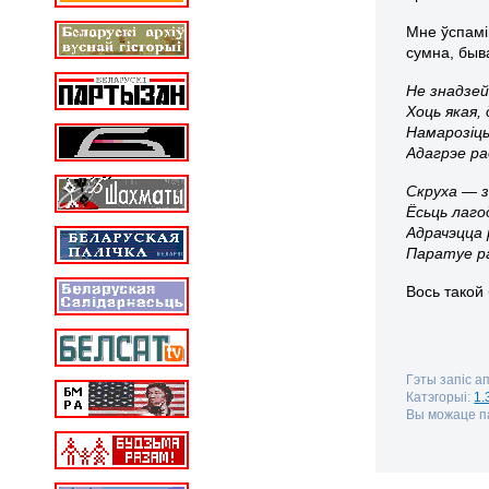
Мне ўспамі
сумна, быв
Не знадзей
Хоць якая,
Намарозіць
Адагрэе ра
Скруха — 
Ёсьць лагод
Адрачэцца 
Паратуе ра
Вось такой 
Гэты запіс а
Катэгорыі:
1.
Вы можаце па