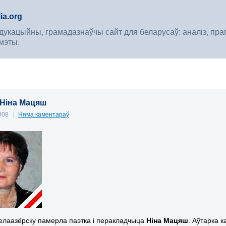
ia.org
укацыйны, грамадазнаўчы сайт для беларусаў: аналіз, прагноз
мэты.
Ніна Мацяш
2008
|
Няма каментараў
елаазёрску памерла паэтка і перакладчыца
Ніна Мацяш
. Аўтарка 