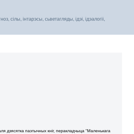
, сілы, інтарэсы, сьветагляды, ідэі, ідэалогіі,
каля дзясятка паэтычных кніг, перакладчыца “Маленькага