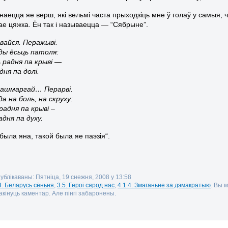
наецца яе верш, які вельмі часта прыходзіць мне ў голаў у самыя, 
ае цяжка. Ён так і называецца — “Сябрыне”.
вайся. Перажыві.
 ды ёсьць патоля:
 радня па крыві —
дня па долі.
зашмаргай… Перарві.
а на боль, на скруху:
радня па крыві –
дня па духу.
была яна, такой была яе паэзія“.
публікаваны: Пятніца, 19 снежня, 2008 у 13:58
3. Беларусь сёньня
,
3.5. Героі сярод нас
,
4.1.4. Змаганьне за дэмакратыю
. Вы 
кінуць каментар. Але пінгі забаронены.