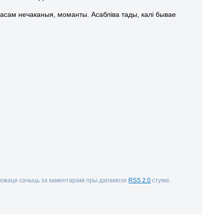
часам нечаканыя, моманты. Асабліва тады, калі бывае
можаце сачыць за каментарамі пры дапамозе
RSS 2.0
стужкі.