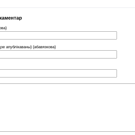
 каментар
ова)
дзе апублікаваны) (абавязкова)