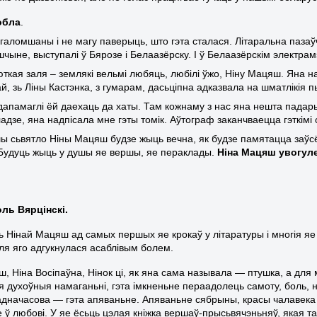
обла
.
агаломшаны і не магу паверыць, што гэта сталася. Літаральна паза
чыне, выступалі ў Бярозе і Белаазёрску. І ў Белаазёрскім электр
ткая заля – землякі вельмі любяць, любілі ўжо, Ніну Мацяш. Яна н
, зь Ліны Кастэнка, з гумарам, дасьціпна адказвала на шматлікія п
апамаглі ёй даехаць да хаты. Там кожнаму з нас яна нешта падар
адзе, яна надпісала мне гэты томік. Аўтограф заканчваецца гэткімі
ы сьвятло Ніны Мацяш будзе жыць вечна, як будзе памятацца заўсё
Будуць жыць у душы яе вершы, яе пераклады.
Ніна Мацяш увогуле
ль Вярцінскі.
ь Нінай Мацяш ад самых першых яе крокаў у літаратуры і многія яе
для яго адгукнулася асаблівым болем.
ш, Ніна Восіпаўна, Нінок ці, як яна сама называла — птушка, а 
 духоўныя намаганьні, гэта імкненьне пераадолець самоту, боль, нес
дначасова — гэта апяваньне. Апяваньне сябрыны, красы чалавека
 ў любові. У яе ёсьць цэлая кніжка вершаў-прысьвячэньняў, якая та