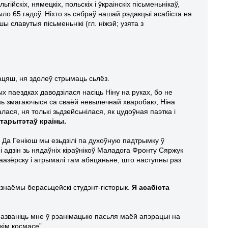
ійскіх, нямецкіх, польскіх і ўкраінскіх пісьменьнікаў,
ло 65 гадоў. Ніхто зь сябраў нашай рэдакцыі асабіста ня
 славутыя пісьменьнікі (гл. ніжэй; узята з
ацяш, ня здолеў стрымаць сьлёз.
 паездках даводзілася насіць Ніну на руках, бо не
ень змагаючыся са сваёй невылечнай хваробаю, Ніна
ася, ня толькі зьдзейсьнілася, як цудоўная паэтка і
тарытэтаў краіны.
. Да Геніюш мы езьдзілі па духоўную падтрымку ў
і адзін зь нядаўніх кіраўнікоў Маладога Фронту Сяржук
елаазёрску і атрымалі там абяцаньне, што наступны раз
знаёмы берасьцейскі студэнт-гісторык.
Я асабіста
пазваніць мне ў рэанімацыю пасьля маёй апэрацыі на
кім космасе”.