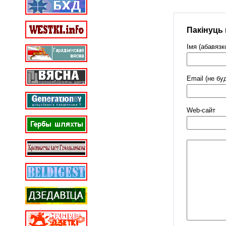
Пакінуць
Імя (абавязк
Email (не бу
Web-cайт