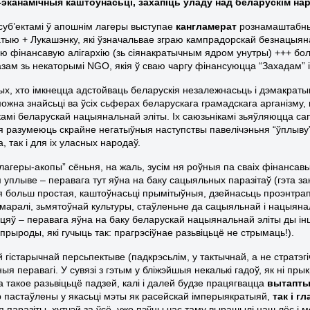
эканамічныя каштоўнасьці, захапіць уладу над беларускім нар
суб’ектамі ў апошнім лагеры выступае
кангламерат
рознамаштабных
тыю + Лукашэнку, які ўзначальвае зграю кампрадорскай безнацыя
ую фінансавую алігархію (зь сіянакратычным ядром унутры) +++ бол
азам зь некаторымі
NGO
, якія ў сваю чаргу фінансуюцца “Захадам” 
ых, хто імкнецца адстойваць беларускія незалежнасьць і дэмакраты
 можна знайсьці ва ўсіх сьферах беларускага грамадскага арганізму,
камі беларускай нацыянальнай эліты. Іх саюзьнікамі зьяўляюцца с
кія разумеюць скрайне негатыўныя наступствы павелічэньня “ўплыву
, так і для іх уласных народаў.
лагеры-акопы” сёньня, на жаль, зусім ня роўныя па сваіх фінансавы
 уплыве – перавага тут яўна на баку сацыяльных паразітаў (гэта за
я больш простая, каштоўнасьці прымітыўныя, дзейнасьць проэнтрапі
 маралі, зьмятоўнай культуры, стаўленьне да сацыяльнай і нацыяна
цяў – перавага яўна на баку беларускай нацыянальнай эліты ды інш
прыроды, які гучыць так: прагрэсіўнае разьвіцьцё не стрымаць!).
й гістарычнай персьпектыве (падкрэсьлім, у тактычнай, а не стратэ
ыя перавагі. У сувязі з гэтым у бліжэйшыя некалькі гадоў, як ні пры
а такое разьвіцьцё падзей, калі і далей будзе працягвацца
вытапты
р пастаўлены у якасьці мэты як расейскай імперыякратыяй,
так і г
 паразіты, хутчэй за ўсё, ужо пэўны час таму вырашылі наш лёс і