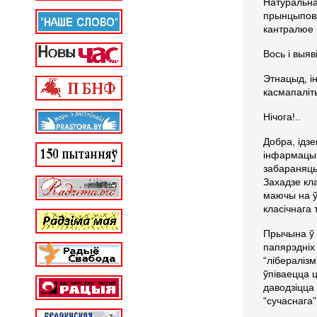
Натуральна
прынцыповая
кантралюе 
Вось і выя
Этнацыд, і
касмапаліт
Нічога!..
Добра, ідзе
інфармацыю
забараняць
Захадзе кл
маючы на ў
класічнага
Прычына ў 
папярэдніх
“лібералізм
ўпіваецца ц
даводзіцца
“сучаснага”