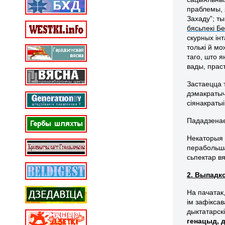
праблемы, 
Захаду”; т
бясьпекі Бе
скурных інт
толькі й м
таго, што я
вады, прас
Застаецца 
дэмакратыч
сіянакраты
Пададзенае
Некаторыя 
перабольша
сьпектар в
2. Выпадко
На пачатак
ім зафікса
дыктатарск
генацыд, 