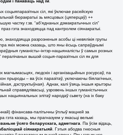
одам і панаваць над ім
.
 соцыяпаразітных сіл, які ўключае расейскую
нальнай бюракратыі зь мясцовых (цяперцаў)
++
ьшую частку г.зв. “аб’яднаных дэмакратычных сіл”
і праз гэта знаходзяцца пад кантролем сіянакратыі.
ю, знаходзяцца разрозненыя асобы ці невялікія групы
 пра якіх можна сказаць, што яны ёсьць сапраўднымі
апраўдныя гуманісты–інтэр-нацыяналісты ў самых розных
” пералічаных вышэй соцыя-паразітных сіл як для
х магчымасьцях, людскіх і арганізацыйных рэсурсаў, па
кон прыроды – ва ўсіх паразітаў, уключаючы біялагічных,
йная, дэструктыўная). Аднак, калі ўзяць іншыя крытэры
льнай справядлівасьці, узровень іншых гуманістычных
ых нацыянальных элітаў народаў сьвету (на іх баку
гічнай) фінансава-палітычны ўплыў мацней за
кра гэта казаць, мы прагназуем у якасьці вельмі
ваньне ўсяго беларускага, адметнага
. Па ўсім відаць,
лабалісцкай сіянакратыяй
. Гэтыя абодва гнюсныя
 менавіта ў пададзеным вышэй ключы. Пры гэтым усе