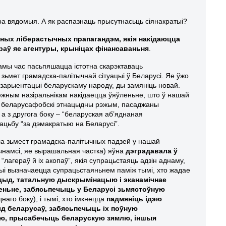
бра вядомыя. А як распазнаць прысутнасьць сіянакратыі?
ных ліберастычных прапагандэм, якія накідаюцца
аў яе агентуры, крыніцах фінансаваньня
.
самы час пасьпяшацца істотна скарэктаваць
ьмет грамадска-палітычнай сітуацыі ў Беларусі. Яе ўжо
эзарыентацыі беларускаму народу, ды замяніць новай.
межным назіральнікам накідаецца ўяўленьне, што ў нашай
ку беларусафобскі этнацыдны рэжым, пасаджаны
а з другога боку – “беларуская аб’яднаная
ацьбу “за дэмакратыю на Беларусі”.
а зьмест грамадска-палітычных падзей у нашай
рынамсі, яе вырашальная частка) яўна
дэградавала ў
 “лагераў й іх акопаў”, якія супрацьстаяць адзін аднаму,
цыі вызначаецца супрацьстаяньнем паміж тымі, хто жадае
цыд, татальную дыскрымінацыю і эканамічнае
еньне, забясьпечыць у Беларусі зьмястоўную
днаго боку), і тымі, хто імкнецца
падмяніць ідэю
д беларусаў, забясьпечыць іх поўную
ыю, прысабечыць беларускую зямлю, іншыя