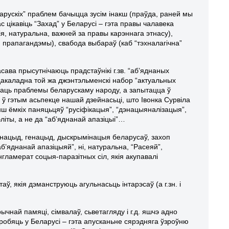
ларускіх” праблем бачыцца зусім інакш (праўда, раней мы
 цікавіць “Захад” у Беларусі – гэта правы чалавека
я, натуральна, важней за правы карэннага этнасу),
прапагандэмы), свабода выбараў (каб “тэхналагічна”
ава прысутнічаюць прадстаўнікі г.зв. “аб’яднаных
 дакаладна той жа джэнтэльменскі набор “актуальных
мваць праблемы беларускаму народу, а запытацца ў
 ў гэтым асьпекце нашай дзейнасьці, што Івонка Сурвіла
нш ёмкіх паняцьцяў “русіфікацыя”, “дэнацыяналізацыя”,
іты, а не да “аб’яднанай апазіцыі”…
этнацыд, генацыд, дыскрымінацыя беларусаў, захоп
аб’яднанай апазіцыяй”, ні, натуральна, “Расеяй”,
нгламерат соцыя-паразітных сіл, якія акупавалі
, якія дэманструюць агульнасьць інтарэсаў (а г.зн. і
чнай памяці, сімвалаў, сьветагляду і г.д. яшчэ адно
а робяць у Беларусі – гэта апусканьне сярэдняга ўзроўню