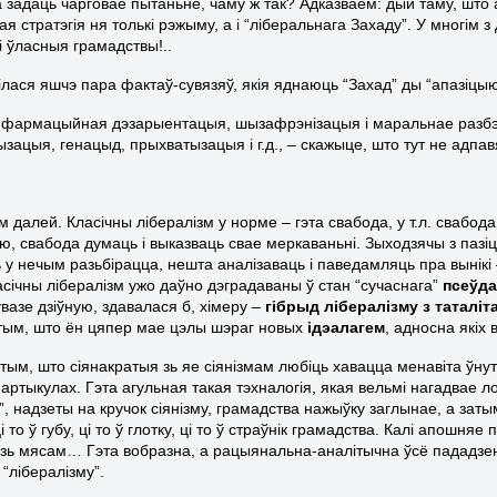
 задаць чарговае пытаньне, чаму ж так? Адказваем: дый таму, што 
 стратэгія ня толькі рэжыму, а і “ліберальнага Захаду”. У многім з
і ўласныя грамадствы!..
вілася яшчэ пара фактаў-сувязяў, якія яднаюць “Захад” ды “апазіцы
нфармацыйная дэзарыентацыя, шызафрэнізацыя і маральнае разбэш
ызацыя, генацыд, прыхватызацыя і г.д., – скажыце, што тут не адпа
м далей. Класічны лібералізм у норме – гэта свабода, у т.л. свабо
, свабода думаць і выказваць свае меркаваньні. Зыходзячы з пазі
 у нечым разьбірацца, нешта аналізаваць і паведамляць пра вынікі
асічны лібералізм ужо даўно дэградаваны ў стан “сучаснага”
псеўда
вазе дзіўную, здавалася б, хімеру –
гібрыд лібералізму з таталі
 тым, што ён цяпер мае цэлы шэраг новых
ідэалагем
, адносна якіх
тым, што сіянакратыя зь яе сіянізмам любіць хавацца менавіта ўну
 артыкулах. Гэта агульная такая тэхналогія, якая вельмі нагадвае л
”, надзеты на кручок сіянізму, грамадства нажыўку заглынае, а затым
і то ў губу, ці то ў глотку, ці то ў страўнік грамадства. Калі апош
 зь мясам… Гэта вобразна, а рацыянальна-аналітычна ўсё пададзе
 “лібералізму”.