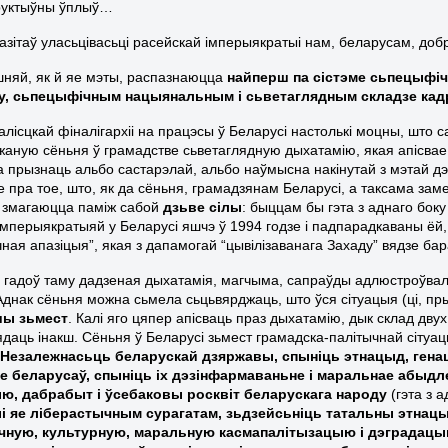
руктыўны ўплыў…
разітаў уласьцівасьці расейскай імперыякратыі нам, беларусам, до
няй, як й яе мэты, распазнаюцца
найперш па сістэме сьпецыфіч
у, сьпецыфічным нацыянальным і сьветаглядным складзе кадр
алісцкай фіналігархіі на працэсы ў Беларусі настолькі моцны, што 
аную сёньня ў грамадстве сьветаглядную дыхатамію, якая апісвае з
а прызнаць альбо састарэлай, альбо наўмысна накінутай з мэтай д
зе пра тое, што, як да сёньня, грамадзянам Беларусі, а таксама за
ы змагаюцца паміж сабой
дзьве сілы
: быццам бы гэта з аднаго бо
імперыякратыяй у Беларусі яшчэ ў 1994 годзе і падпарадкаваны ёй, 
ная апазіцыя”, якая з дапамогай “цывілізаванага Захаду” вядзе бар
 гадоў таму дадзеная дыхатамія, магчыма, сапраўды адлюстроўвал
Аднак сёньня можна сьмела сьцьвярджаць, што ўся сітуацыя (ці, п
шы зьмест
. Калі яго цяпер апісваць праз дыхатамію, дык склад двух
ядаць інакш. Сёньня ў Беларусі зьмест грамадска-палітычнай сітуа
 Незалежнасьць беларускай дзяржавы, спыніць этнацыд, гена
е беларусаў, спыніць іх
дэзінфармаваньне і маральнае абыдл
ю, дабрабыт і ўсебаковы росквіт беларускага народу
(гэта з а
і яе ліберастычным сурагатам, зьдзейсьніць татальны этнацы
чную, культурную, маральную касмапалітызацыю і дэградац