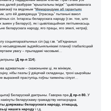
яна далей разбурае “крыштальны імідж”
“цывілізаванага
бавязкаў па вядомым “
Мемарандуме аб гарантыях
тым, што ёй давядзецца “ўтрасаць” пытаньні вакол
ных сіл. Інтарэсы беларускага народу (г.зн. тое, што
зьмен у Беларусі), як і цывілізацыйная легітымнасьць
ьне беларускага народу, яго працы, яго зямлі, нетраў,
ту соцыяпаразітычных сіл (ад г.зв. “аб’яднаных
о несьвядомымі зьдзяйсьняльнікамі планаў глабалісцкай
ьвяртаем увагу – прыладамі часовымі…
актрыны (
Д пр-п 114
).
а адэкватным – скажэньнем ці, як мінімум,
ціну, нібы пазлы ў дзіцячай складанцы, трохі шырэйшы
ме выразней праступіць пэўны таямнічы сілуэт…
ынцыпаў Беларускай дактрыны. Гаворка пра
Д пр-п 80.
У
м накінуты беларускаму грамадству непасрэдна
аты дзяржавы беларускага народу, этнацыд,
сьці нашага народу
і г.д.