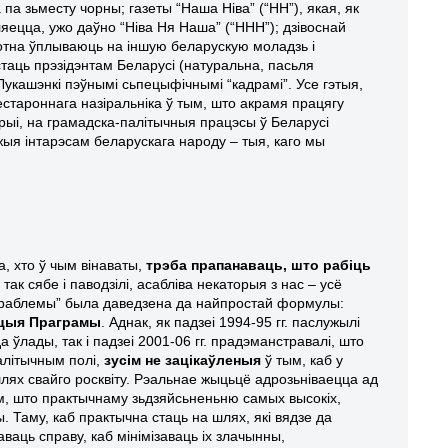
а па зьместу чорны; газеты “Наша Ніва” (“НН”), якая, як
яецца, ужо даўно “Ніва Ня Наша” (“ННН”); дзівоснай
тотна ўплываюць на іншую беларускую моладзь і
таць прэзідэнтам Беларусі (натуральна, пасьля
 Лукашэнкі пэўнымі сьпецыфічнымі “кадрамі”. Усе гэтыя,
староннага назіральніка ў тым, што акрамя працягу
ерыі, на грамадска-палітычныя працэсы ў Беларусі
жыя інтарэсам беларускага народу – тыя, каго мы
а, хто ў чым вінаваты,
трэба прапанаваць, што рабіць
так сябе і паводзілі, асабліва некаторыя з нас – усё
й праблемы” была даведзена да найпростай формулы:
ацыя Праграмы
. Аднак, як падзеі 1994-95 гг. паслужылі
ўлады, так і падзеі 2001-06 гг. прадэманстравалі, што
палітычным полі,
зусім не зацікаўленыя
ў тым, каб у
лях свайго росквіту. Рэальнае жыцьцё адрозьніваецца ад
ым, што практычнаму зьдзяйсьненьню самых высокіх,
Таму, каб практычна стаць на шлях, які вядзе да
заваць справу, каб мінімізаваць іх
злачынны,