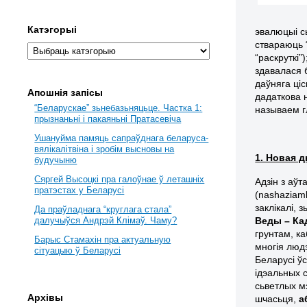
Катэгорыі
эвалюцыі с
ствараюць 
“раскруткі”
здавалася 
даўняга ціс
Апошнія запісы
дадаткова 
“Беларускае” зьнебазьняцьце. Частка 1:
называем г
прызнаньні і пакаяньні Пратасевіча
Ушануйма памяць сапраўднага беларуса-
вялікалітвіна і зробім высновы на
1. Новая д
будучыню
Сяргей Высоцкі пра галоўнае ў леташніх
Адзін з аўт
пратэстах у Беларусі
(nashaziaml
заклікалі,
Да праўладнага “круглага стала”
Веды – Ка
далучыўся Андрэй Клімаў. Чаму?
грунтам, к
Барыс Стамахін пра актуальную
многія люд
сітуацыю ў Беларусі
Беларусі ў
ідэальных 
сьветлых м
Архівы
шчасьця,
а