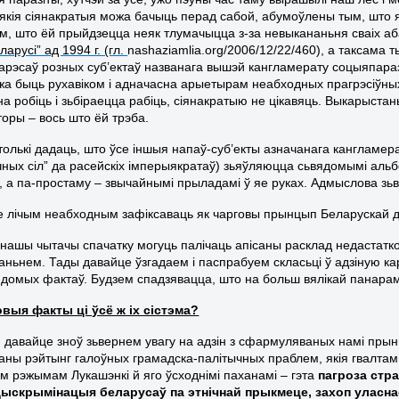
якія сіянакратыя можа бачыць перад сабой, абумоўлены тым, што 
ым, што ёй прыйдзецца неяк тлумачыцца з-за невыкананьня сваіх а
ларусі” ад 1994 г. (гл.
nashaziamlia.org/2006/12/22/460), а таксама 
арэсаў розных суб’ектаў названага вышэй кангламерату соцыяпаразіт
ожа быць рухавіком і адначасна арыетырам неабходных прагрэсіўных 
на робіць і зьбіраецца рабіць, сіянакратыю не цікавяць. Выкарыстан
торы – вось што ёй трэба.
толькі дадаць, што ўсе іншыя напаў-суб’екты азначанага кангламера
ных сіл” да расейскіх імперыякратаў) зьяўляюцца сьвядомымі альб
і, а па-простаму – звычайнымі прыладамі ў яе руках. Адмыслова з
 лічым неабходным зафіксаваць як чарговы прынцып Беларускай д
нашы чытачы спачатку могуць палічаць апісаны расклад недастатков
ньнем. Тады давайце ўзгадаем і паспрабуем скласьці ў адзіную кар
ядомых фактаў. Будзем спадзявацца, што на больш вялікай панара
выя факты ці ўсё ж іх сістэма?
, давайце зноў зьвернем увагу на адзін з сфармуляваных намі пр
ваны рэйтынг галоўных грамадска-палітычных праблем, якія гвалта
ім рэжымам Лукашэнкі й яго ўсходнімі паханамі – гэта
пагроза стр
дыскрымінацыя беларусаў па этнічнай прыкмеце, захоп уласна