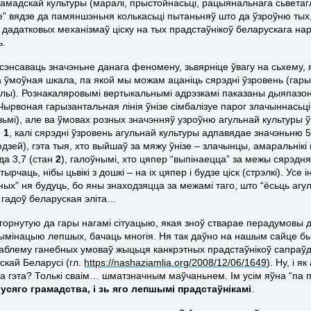
рамадскай культуры (маралі, прыстойнасьці, рацыянальнага сьветагля
е” вядзе да памяншэньня колькасьці пытаньняў што да ўзроўню тых, 
дадатковых механізмаў ціску на тых прадстаўнікоў беларускага наро
ь.
сэнсаваць значэньне данага феномену, зьвярніце ўвагу на сьхему, 
а ўмоўная шкала, па якой мы можам ацаніць сярэдні ўзровень (гарыз
лы). Рознакаляровымі вертыкальнымі адрэзкамі паказаны дыяпазон
Чырвоная гарызантальная лінія ўнізе сімбалізуе парог злачыннасьці. 
ьмі), але ва ўмовах розных значэнняў узроўню агульнай культуры ў
е
1
, калі сярэдні ўзровень агульнай культуры адпавядае значэньню 5,
юдзей), гэта тыя, хто выйшаў за мяжу ўнізе – злачынцы, амаральнікі 
да 3,7 (стан
2
), галоўнымі, хто цяпер “выпінаецца” за межы сярэ
тырчаць, нібы цьвікі з дошкі – на іх цяпер і будзе ціск (стрэлкі). Ус
ых” ня будуць, бо яны знаходзяцца за межамі таго, што “ёсьць агул
 гадоў беларуская эліта…
горнутую да гары нагамі сітуацыю, якая зноў стварае перадумовы
ымінацыю лепшых, бачаць многія. Ня так даўно на нашым сайце б
раблему ганебных умоваў жыцьця канкрэтных прадстаўнікоў сапраў
скай Беларусі (гл.
https://nashaziamlia.org/2008/12/06/1649
). Ну, і 
на гэта? Толькі сваім… шматзначным маўчаньнем. Ім усім яўна “па п
усяго грамадства, і зь яго лепшымі прадстаўнікамі
.