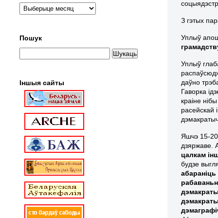
соцыядэст
З гэтых па
Уплыў апош
Пошук
грамадств
Уплыў глаб
распаўсюдж
даўно трэб
Іншыя сайты
Гаворка ід
краіне ніб
расейскай 
дэмакратыч
Яшчэ 15-20
дзяржаве. 
цалкам ін
будзе выгл
абараніць
рабаваньн
дэмакраты
дэмакраты
дэмаграфі