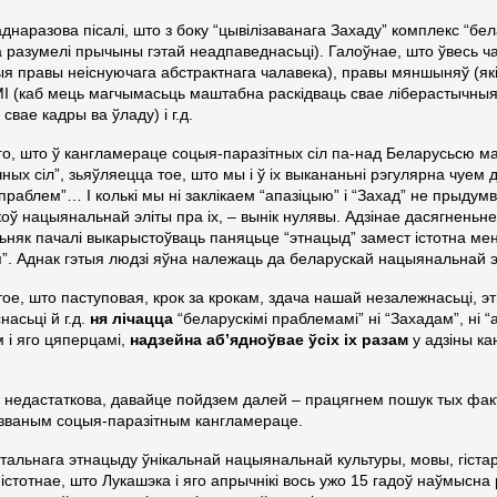
днаразова пісалі, што з боку “цывілізаванага Захаду” комплекс “бе
 разумелі прычыны гэтай неадпаведнасьці). Галоўнае, што ўвесь час
ыя правы неіснуючага абстрактнага чалавека), правы мяншыняў (які
І (каб мець магчымасьць маштабна раскідваць свае ліберастычныя 
свае кадры ва ўладу) і г.д.
го, што ў кангламераце соцыя-паразітных сіл па-над Беларусьсю мас
ных сіл”, зьяўляецца тое, што мы і ў іх выкананьні рэгулярна чуем
 праблем”… І колькі мы ні заклікаем “апазіцыю” і “Захад” не прыду
коў нацыянальнай эліты пра іх, –
вынік нулявы. Адзінае дасягненьне
зьняк пачалі выкарыстоўваць
паняцьце “этнацыд” замест істотна ме
я”. Аднак гэтыя людзі яўна
належаць да беларускай нацыянальнай эл
 тое, што паступовая, крок за крокам, здача нашай незалежнасьці, 
асьці й г.д.
ня лічацца
“беларускімі праблемамі” ні “Захадам”, ні “
 і яго цяперцамі,
надзейна аб’ядноўвае ўсіх іх разам
у адзіны ка
 недастаткова, давайце пойдзем далей – працягнем пошук тых фактаў
названым соцыя-паразітным кангламераце.
тальнага этнацыду ўнікальнай нацыянальнай культуры, мовы, гістары
 істотнае, што Лукашэка і яго апрычнікі вось ужо 15 гадоў наўмысн