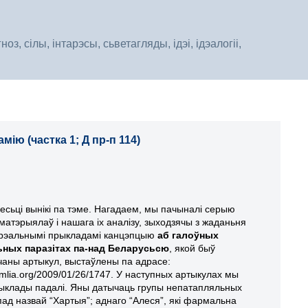
, сілы, інтарэсы, сьветагляды, ідэі, ідэалогіі,
ю (частка 1; Д пр-п 114)
есьці вынікі па тэме. Нагадаем, мы пачыналі серыю
матэрыялаў і нашага іх аналізу, зыходзячы з жаданьня
 рэальнымі прыкладамі канцэпцыю
аб галоўных
ных паразітах па-над Беларусьсю
, якой быў
аны артыкул, выстаўлены па адрасе:
mlia.org/2009/01/26/1747.
У наступных артыкулах мы
рыклады падалі. Яны датычаць групы непатапляльных
пад назвай “Хартыя”; аднаго “Алеся”, які фармальна