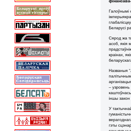
фінансава-
Галоўнымі 
імперыякра
глабалісцк
Беларусі р
Сярод жа т
асоб, якія
прадстаўні
краінах, я
беларускага
Названыя “
палітычным
арганізацы
– узровень
каштоўнась
іншы закон 
У тактычна
гуманістычн
верагоднаг
гэты сцэна
сацыяльныя