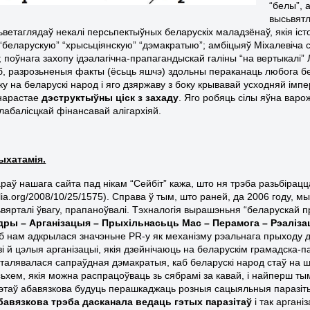
“белы”, 
высьвятл
ьветаглядаў некалі персьпектыўных беларускіх маладзёнаў, якія іс
“беларускую” “хрысьціянскую” “дэмакратыю”; амбіцыяў Міхалевіча с
); поўнага захопу ідэалагічна-прапагандыскай галіны “на вертыкалі”
б, разрозьненыя факты (ёсьць яшчэ) здольны пераканаць любога бе
ку на беларускі народ і яго дзяржаву з боку крывавай усходняй імп
нарастае
дэструктыўны ціск з захаду
. Яго робяць сілы яўна варо
лабалісцкай фінансавай алігархіяй.
ыхатамія.
араў нашага сайта пад нікам “Сейбіт” кажа, што ня трэба разьбірацц
ia.org/2008/10/25/1575). Справа ў тым, што раней, да 2006 году, мы 
 зьвярталі ўвагу, прапаноўвалі. Тэхналогія вырашэньня “беларуска
дры – Арганізацыя – Прыхільнасьць Мас – Перамога – Рэаліз
аб нам адкрылася значэньне PR-у як механізму рэальнага прыходу да 
зі й цэлыя арганізацыі, якія дзейнічаюць на беларускім грамадска-
сталявалася сапраўдная дэмакратыя, каб беларускі народ стаў на ш
сьхем, якія можна распрацоўваць зь сябрамі за кавай, і найперш т
этаў абавязкова будуць перашкаджаць розныя сацыяльныя паразіты. 
бавязкова трэба дасканала ведаць гэтых паразітаў
і так аргані