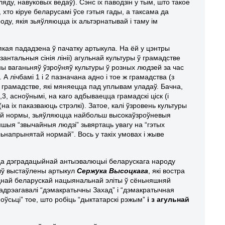
ду, навуковых ведаў). Сэнс іх паводзін у тым, што такое
хто кіруе беларусамі ўсе гэтыя гады, а таксама да
ду, якія зьяўляюцца іх альтэрнатывай і таму ім
якая пададзена ў пачатку артыкула. На ёй у цэнтры
антальныя сінія лініі) агульнай культуры ў грамадстве
ы ваганьняў ўзроўняў культуры ў розных людзей за час
А лічбамі 1 і 2 пазначана адно і тое ж грамадства (з
 грамадстве, які мяняецца пад уплывам уладаў. Бачна,
3, асноўнымі, на каго адбываецца грамадскі ціск (і
(на іх паказваюць стрэлкі). Затое, калі ўзровень культуры
дняй нормы, зьяўляюцца найбольш высокаўзроўневыя
е іншыя “звычайныя людзі” зьвяртаць увагу на “гэтых
ьнапрынятай нормай”. Вось у такіх умовах і жыве
 да дэградацыйнай антыэвалюцыі беларускага народу
ыў выстаўлены артыкул
Сержука Высоцкага
, які востра
днай беларускай нацыянальнай эліты ў сёньняшняй
як адрэагавалі “дэмакратычны Захад” і “дэмакратычная
оўсьці” тое, што робіць “дыктатарскі рэжым”
і з агульнай