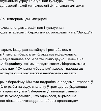
апусканьне ўзроўню агульнай культуры – гэта
 дапамогай такой жа тэхналогіі фінансавая алігархія
ю” зь цяперцамі ды імперцамі.
чваньне, дэмаграфічная і культурная
вядае інтарэсам ліберастычна-сіянакратычнага “Захаду”?!
да атрымліваць разнастайную і рознабаковую
цый такога лібералізму, блакаваць інфармацыю,
 – адназначнае зло. Але так было даўно. Сёньня на
-лібералізму
, які мы нярэдка завем ліберастызмам,
тарызмам
.
“Сучасны лібералізм” адрозьніваецца ад
 выстаўляюцца ўжо цалкам неліберальныя табу.
тры лібералізму. Мы гэта падрабязна прадэманстравалі ў
оўлю рыбы на вуду: спачатку ў грамадства ўкідваецца
 з праглынутага “лібералізму” вылазіць сіянізм і
няе потым усьведамляе, што адбылося, вырывацца
нае лёгка пралічваецца па наборы прапагандэм