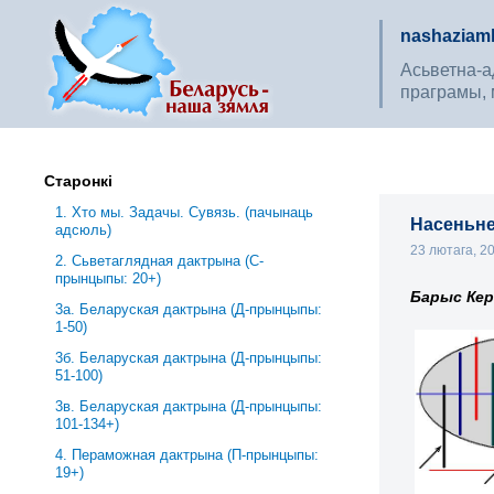
nashaziaml
Асьветна-ад
праграмы, 
Старонкі
1. Хто мы. Задачы. Сувязь. (пачынаць
Насеньне
адсюль)
23 лютага, 2
2. Сьветаглядная дактрына (С-
прынцыпы: 20+)
Барыс Кер
3a. Беларуская дактрына (Д-прынцыпы:
1-50)
3б. Беларуская дактрына (Д-прынцыпы:
51-100)
3в. Беларуская дактрына (Д-прынцыпы:
101-134+)
4. Пераможная дактрына (П-прынцыпы:
19+)