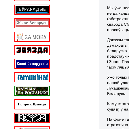
Мы ўжо неа
не да канца
(абстрактн
свабода СМ
прасоўваць 
Доказам та
дэмакратыч
беларускіх
прадстаўні
і Зянон Па
“асіміляцы
Ужо толькі
нашай уласн
Лукашэнкам
Беларусь.
Каму гэтага
сувязі) у 
На фоне та
стратэгічна