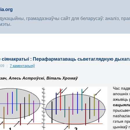
ia.org
укацыйны, грамадазнаўчы сайт для беларусаў: аналіз, прагноз
мэты.
 сіянакратыі : Перафарматаваць сьветаглядную дыхатамі
009
|
7 каментарыяў
зач, Алесь Астроўскі, Віталь Хромаў
Час падв
апошніх 
ажывіць
сацыяль
прысьвеч
nashazia
гэтыя п
цынікаў 