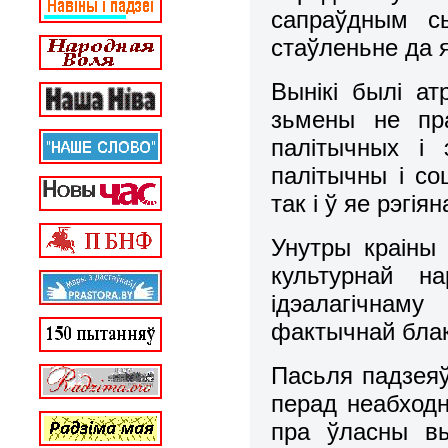
сапраўдным с
стаўленьне да я
Вынікі былі а
зьмены не пр
палітычных і 
палітычны і со
так і ў яе рэгі
Унутры краіны
культурнай на
ідэалагічнам
фактычнай блак
Пасьля падзеяў
перад неабходн
пра ўласны вы