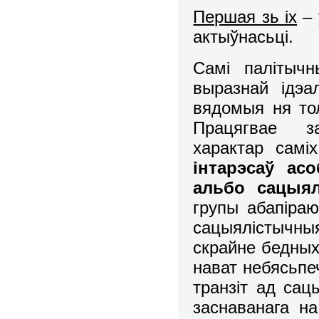
Першая зь іх
– 
актыўнасьці.
Самі палітыч
выразнай ідэал
вядомыя ня тол
Працягвае за
характар самі
інтарэсаў ас
альбо сацыя
групы абапіра
сацыялістычны
скрайне бедных
нават небясьпе
транзіт ад са
заснаванага н