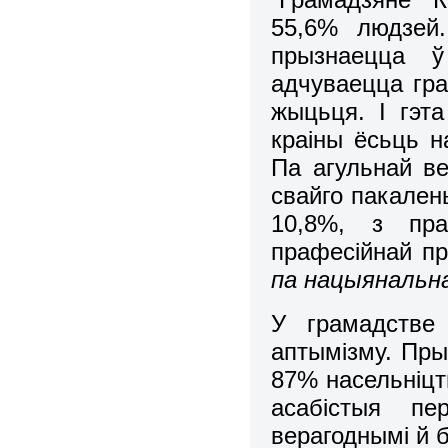
55,6% людзей
прызнаецца ў
адчуваецца гра
жыцьця. І гэт
краіны ёсьць н
Па агульнай в
свайго пакален
10,8%, з пра
прафесійнай п
па нацыянальна
У грамадстве
аптымізму. Пр
87% насельніцт
асабістыя п
верагоднымі й 