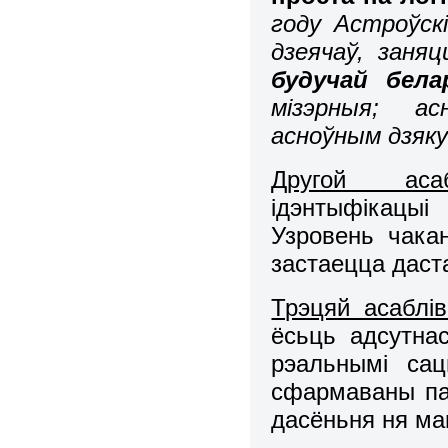
году Астроўскі
дзеячаў, заня
будучай бела
мізэрныя; ас
асноўным дзяку
Другой асаб
ідэнтыфікацыі
Узровень чака
застаецца даст
Трэцяй асаблі
ёсьць адсутнас
рэальнымі сац
сфармаваны па-
дасёньня ня м