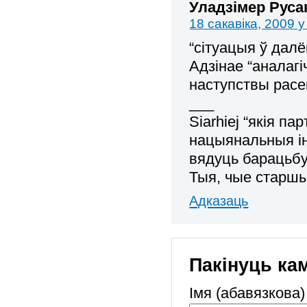
Уладзімер Руса
18 сакавіка, 2009 у
“сітуацыя ў дал
Адзінае “аналагі
наступствы расе
___
Siarhiej “якія пар
нацыянальныя і
вядуць барацьбу
Тыя, чые старшы
Адказаць
Пакінуць ка
Імя (абавязкова)