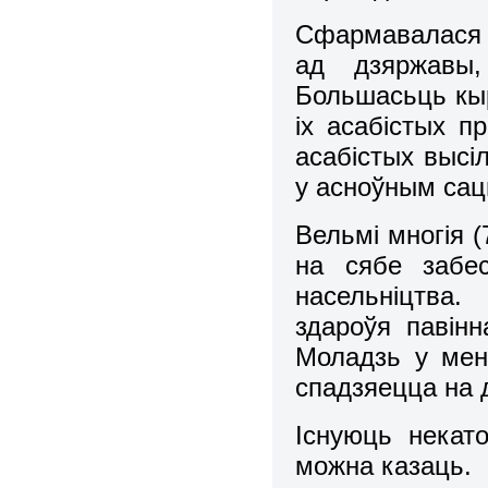
Сфармавалася 
ад дзяржавы,
Большасьць кыр
іх асабістых п
асабістых высі
у асноўным са
Вельмі многія (
на сябе забес
насельніцтва
здароўя павін
Моладзь у мен
спадзяецца на 
Існуюць некат
можна казаць.