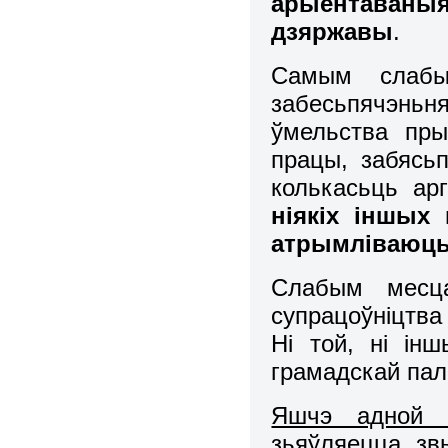
арыентаваныя
дзяржавы
.
Самым слабы
забесьпячэньн
ўмельства пры
працы, забясьп
колькасьць ар
ніякіх іншых
атрымліваюць 
Слабым месца
супрацоўніцтва
Ні той, ні ін
грамадскай палі
Яшчэ адной 
зьяўляецца зв