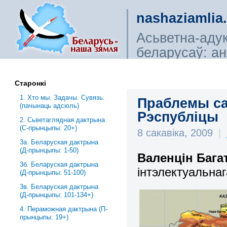
nashaziamlia
Асьветна-аду
беларусаў: ана
сьветагляды, і
Старонкі
1. Хто мы. Задачы. Сувязь.
Праблемы са
(пачынаць адсюль)
Рэспубліцы
2. Сьветаглядная дактрына
(С-прынцыпы: 20+)
8 сакавіка, 2009
|
3a. Беларуская дактрына
(Д-прынцыпы: 1-50)
Валенцін Баг
3б. Беларуская дактрына
інтэлектуальна
(Д-прынцыпы: 51-100)
3в. Беларуская дактрына
(Д-прынцыпы: 101-134+)
4. Пераможная дактрына (П-
прынцыпы: 19+)