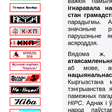
важкія памыл
ігнаравала н
стан грамадст
парадыгмы. А
значэньне рэ
парушэньне я
асяроддзя.
Вядома ж,
атаясамленьн
аб мове, 
нацыянальна
Кыргызстана 
тэнгрыанства я
памежных пагад
НІРС
. Аднак і 
народ паўста