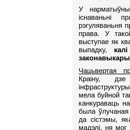
У нарматыўны
існаваньні п
рэгуляваньня п
права. У тако
выступае як кв
выпадку,
кал
законавыкары
Чацьвертая п
Краіну, дзе
інфраструктуры
мела буйной та
канкураваць на
была ўлучаная 
да сістэмы, я
мадэлі, ня мог 