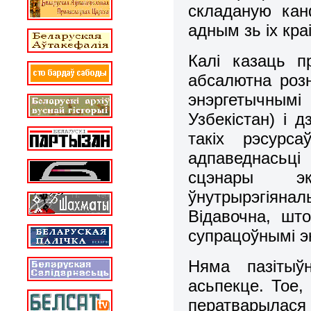
складаную канф
адным зь іх кра
Калі казаць п
абсалютна розн
энэргетычнымі
Узбекістан) і 
такіх рэсурс
адпаведнасьці
сцэнары эк
ўнутрырэгіянал
Відавочна, шт
супрацоўнымі э
Няма пазітыўн
асьпекце. Тое,
ператварылас