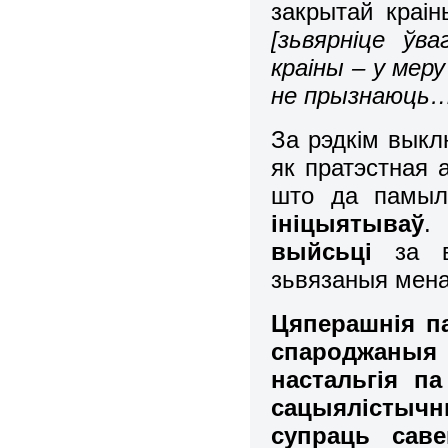
закрытай краін
[зьвярніце ўв
краіны – у мер
не прызнаюць…
За рэдкім выкл
як пратэстная 
што да памыл
ініцыятываў
.
выйсьці
за ву
зьвязаныя мена
Цяперашнія п
спароджаныя
настальгія п
сацыялістычн
супраць сав