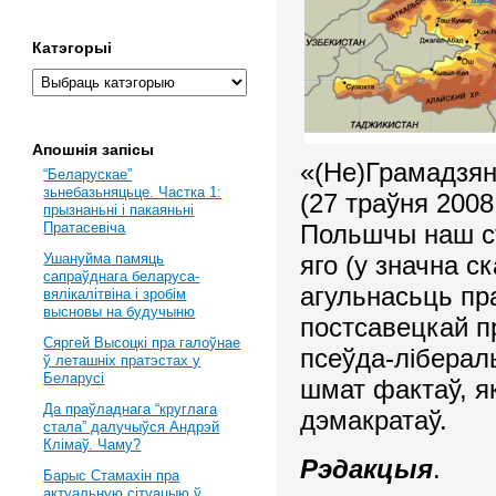
Катэгорыі
Апошнія запісы
«(Не)Грамадзян
“Беларускае”
зьнебазьняцьце. Частка 1:
(27 траўня 2008
прызнаньні і пакаяньні
Польшчы наш с
Пратасевіча
яго (у значна 
Ушануйма памяць
сапраўднага беларуса-
агульнасьць пр
вялікалітвіна і зробім
высновы на будучыню
постсавецкай п
Сяргей Высоцкі пра галоўнае
псеўда-ліберал
ў леташніх пратэстах у
Беларусі
шмат фактаў, як
Да праўладнага “круглага
дэмакратаў.
стала” далучыўся Андрэй
Клімаў. Чаму?
Рэдакцыя
.
Барыс Стамахін пра
актуальную сітуацыю ў