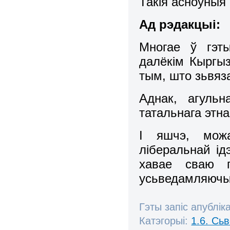
Такія асноўныя 
Ад рэдакцыі:
Многае ў гэт
далёкім Кыргыз
тым, што зьвяза
Аднак, агульн
татальнага этн
І яшчэ, можа
ліберальнай ід
хавае сваю п
усьведамляючы,
Гэты запіс апублік
Катэгорыі:
1.6. Сь