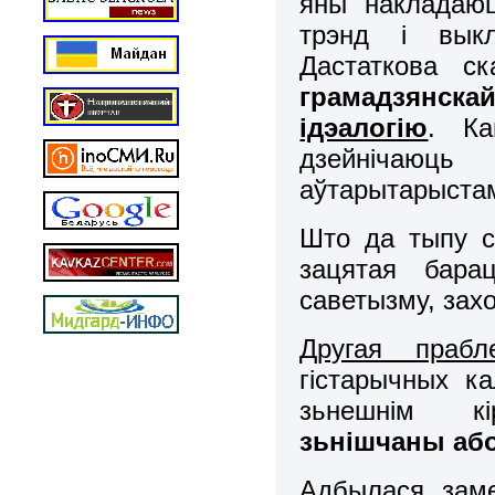
яны накладаю
трэнд і выкл
Дастаткова с
грамадзянска
ідэалогію
. Ка
дзейнічаюц
аўтарытарыстамі
Што да тыпу с
зацятая барац
саветызму, захо
Другая прабл
гістарычных ка
зьнешнім к
зьнішчаны або
Адбылася зам