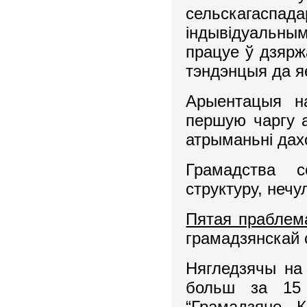
сельскагас
індывідуальным
працуе ў дзярж
тэндэнцыя да я
Арыентацыя на
першую чаргу 
атрыманьні дах
Грамадства с
структуру, неч
Пятая праблем
грамадзянскай 
Нягледзячы на
больш за 15 
“Грамадзяне К