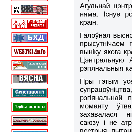
Агульнай цэнтр
няма. Існуе р
краін.
Галоўная высн
прысутнічаем 
выніку якога к
Цэнтральную 
рэгіянальныя к
Пры гэтым усе
супрацоўніцтв
рэгіянальнай 
моманту ўтва
захавалася ні
саюзу і не ат
вострыя пытан