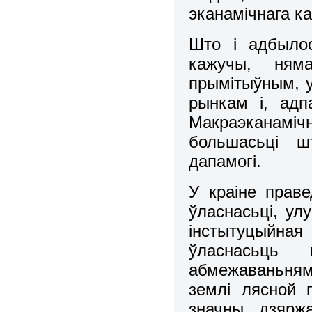
эканамічнага ка
Што і адбылос
кажучы, ням
прымітыўным, 
рынкам і, адп
Макраэканамі
большасьці ш
дапамогі.
У краіне прав
ўласнасьці, у
інстытуцыйна
ўласнасьць
абмежаваньня
землі лясной г
значны дзярж