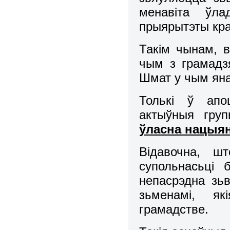
менавіта ўла
прыярытэты кра
Такім чынам, 
чым з грамадз
Шмат у чым яна 
Толькі ў апо
актыўныя гру
ўласна нацыя
Відавочна, ш
супольнасьці 
непасрэдна зь
зьменамі, я
грамадстве.