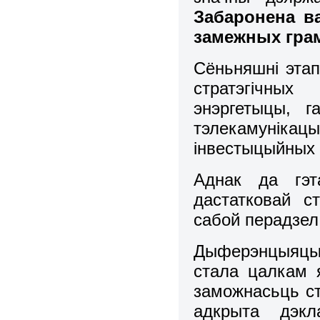
Забаронена в
замежных гра
Сёньняшні этап
стратэгічных
энэргетыцы, г
тэлекамунікацы
інвестыцыйных 
Аднак да гэт
дастатковай с
сабой перадзел
Дыферэнцыяцыя
стала цалкам 
заможнасьць ст
адкрыта дэкл