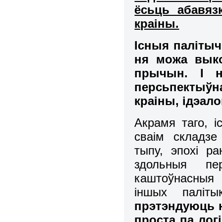
ёсьць абавяз
краіны.
Існыя палітыч
ня можа вык
прычын. І 
персьпектыўн
краіны, ідэало
Акрамя таго, 
сваім складзе
тыпу, эпохі ра
здольныя пе
каштоўнасныя 
іншых паліт
прэтэндуюць н
проста па лог