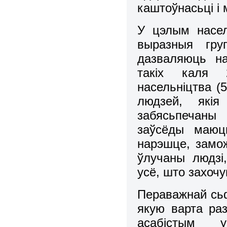
каштоўнасьці і 
У цэлым насел
выразныя гр
дазваляюць н
такіх каля 
насельніцтва (
людзей, які
забясьпечаны
заўсёды маюць
нарэшце, замож
ўлучаны людзі
усё, што захочу
Пераважнай сьф
якую варта ра
асабістым 