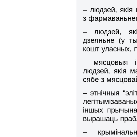
– людзей, якія
з фармаваньнем
– людзей, як
дзеяньне (у т
кошт уласных, 
– мясцовыя і
людзей, якія м
сябе з мясцовай
– этнічныя “эл
легітымізаваных
іншых прычын
вырашаць прабл
– крымінальн