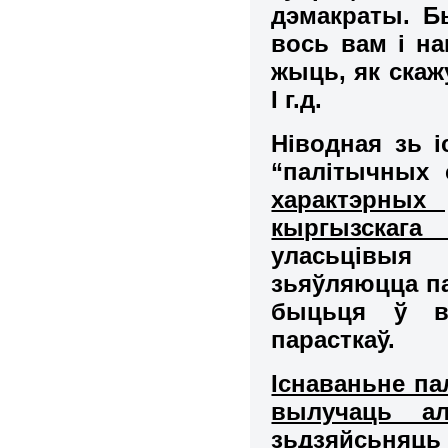
дэмакраты. Б
вось вам і н
жыць, як скаж
І г.д.
Ніводная зь і
“палітычных 
характэрных
кыргызскага
уласьцівыя
зьяўляюцца па
быцьця ў в
парасткаў.
Існаваньне па
вылучаць ал
зьдзяйсьняць 