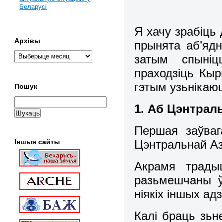
Беларусі
Я хачу зрабіць 
Архівы
прынята аб’ядн
затым спыніц
праходзіць Кыр
гэтым узьнікаю
Пошук
1. Аб Цэнтраль
Першая заўваг
Цэнтральнай Азіі
Іншыя сайты
Акрамя традыц
разьмешчаны ў 
ніякіх іншых ад
Калі браць зь