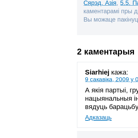
Сярэд. Азія
,
5.5. 
каментарамі пры 
Вы можаце пакінуц
2 каментарыя
Siarhiej
кажа:
9 сакавіка, 2009 у 
А якія партыі, гр
нацыянальныя і
вядуць барацьбу
Адказаць