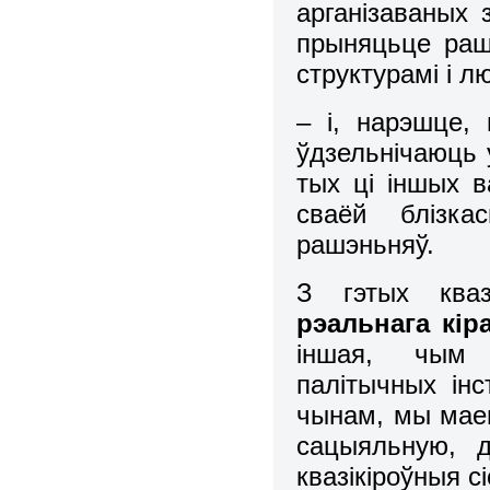
арганізаваных 
прыняцьце раш
структурамі і л
– і, нарэшце, 
ўдзельнічаюць 
тых ці іншых 
сваёй блізка
рашэньняў.
З гэтых кваз
рэальнага кір
іншая, чым 
палітычных інс
чынам, мы ма
сацыяльную, д
квазікіроўныя с