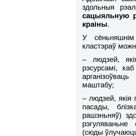
здольныя рэал
сацыяльную р
краіны
.
У сёньняшнім
кластэраў можн
– людзей, які
рэсурсамі, ка
арганізоўвац
маштабу;
– людзей, якія
пасады, бліз
рашэньняў) зд
рэгуляваньне
(сюды ўлучаюцц