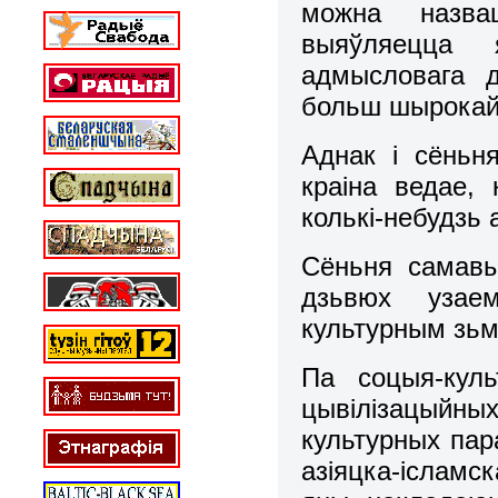
можна назва
выяўляецца 
адмысловага д
больш шырокай
Аднак і сёньн
краіна ведае,
колькі-небудзь 
Сёньня самавы
дзьвюх узаем
культурным зьме
Па соцыя-кул
цывілізацыйных
культурных пар
азіяцка-ісламс