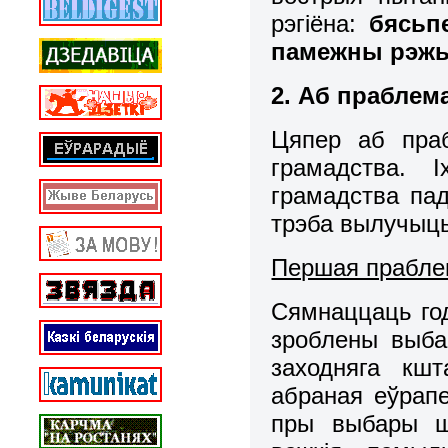
рэгіёна:
бясьп
памежны рэж
2. Аб праблем
Цяпер аб праб
грамадства. 
грамадства пад
трэба вылучыць
Першая прабл
Сямнаццаць го
зроблены выба
заходняга кшт
абраная еўрапе
пры выбары шл