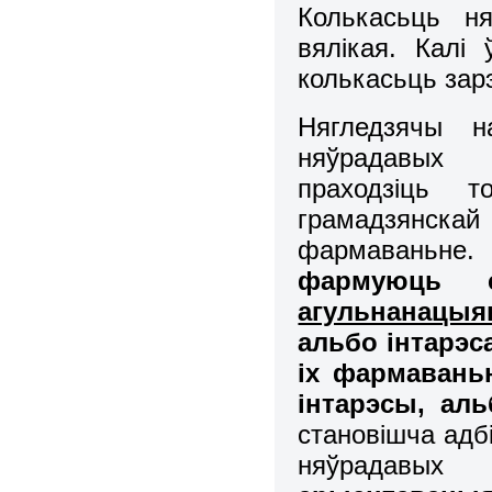
Колькасьць ня
вялікая. Калі
колькасьць зар
Нягледзячы н
няўрадавых а
праходзіць 
грамадзянск
фармаваньне
фармуюць
агульнанацы
альбо інтарэс
іх фармавань
інтарэсы, ал
становішча адб
няўрадавых 