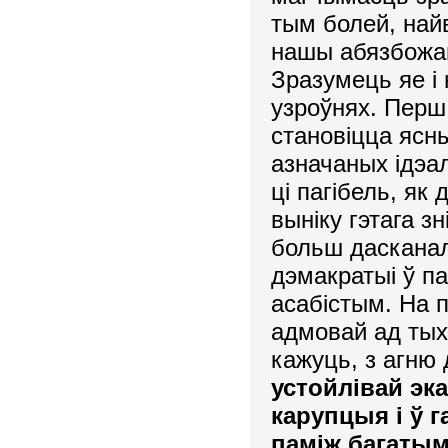
тым болей, най
нашы абязбожан
Зразумець яе і
узроўнях. Перш 
становіцца ясн
азначаных ідэал
ці пагібель, як
выніку гэтага з
больш дасканал
дэмакратыі ў п
асабістым. На 
адмовай ад тых 
кажуць, з агню
устойлівай эка
карупцыя і ў г
паміж багатым