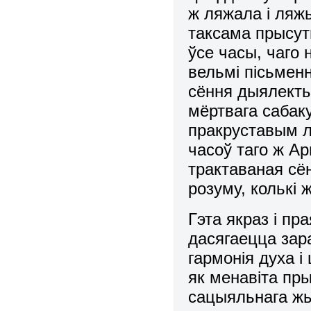
ж ляжала і ляжы
таксама прысутн
ўсе часы, чаго
вельмі пісьмен
сёння дыялекты
мёртвага сабак
пракруставым ло
часоў таго ж Ар
трактаваная сё
розуму, колькі
Гэта якраз і пр
дасягаецца зара
гармонія духа і
як менавіта пр
сацыяльнага жы