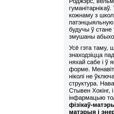
Роджэрс, вельмі
гуманітарнікаў.
кожнаму з
школ
патэнцыяльную.
будучы ў
стане
змушаны абыход
Усё гэта таму, 
знаходзіцца па
няхай сабе і ў 
форме. Менавіт
ніколі не ўключ
структура. Нава
Стывен Хокінг, 
інфармацыю тол
фізікаў-матэры
матэрыя і энер