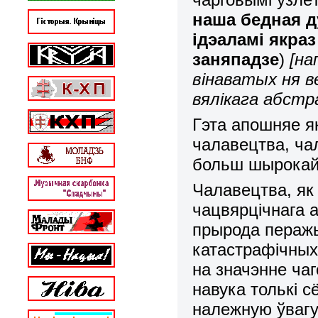
наша бедная д
ідэаламі якра
заняпадзе
)
[на
вінаватых ня в
вялікага абстра
Гэта апошняе як
чалавецтва, ча
больш шырокай
Чалавецтва, як
чацвярцічнага 
прырода перажы
катастрафічных
на значэнне чаг
навука толькі с
належную ўвагу.