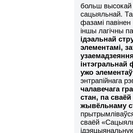
больш высокай с
сацыяльнай. Там
фазамі павінен 
іншы лагічны п
ідэальнай ст
элементамі, з
узаемадзеяння 
інтэгральнай 
ужо элементаў
энтрапійнага р
чалавечага гр
стан, па сваёй
жывёльнаму с
прытрымліваўся
сваёй «Сацыяль
ідэяцыянальную