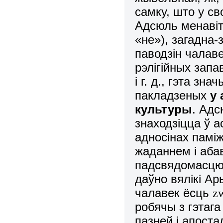
самку, што у св
Адсюль менавіт
«не»), загадна
паводзін чалав
рэлігійных запа
і г. д., гэта зн
пакладзен
ых
у
культуры
. Адс
знаходзіцца ў а
адносінах памі
жаданнем і аба
падсвядомасцю і
даўно вялікі А
чалавек ёсць
z
робячы з гэтаг
пазней і апоста