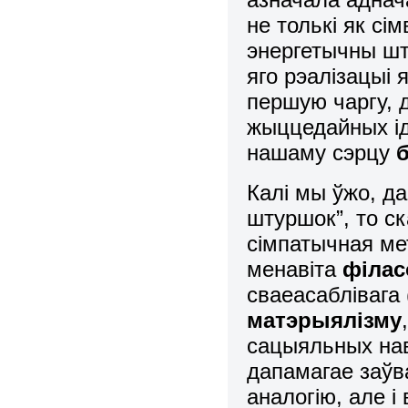
не толькі як сі
энергетычны шт
яго рэалізацыі 
першую чаргу, д
жыццедайных ід
нашаму сэрцу
б
Калі мы ўжо, д
штуршок”, то
ск
сімпатычная ме
менавіта
філас
сваеасаблівага
матэрыялізму
сацыяльных нав
дапамагае заўв
аналогію, але і