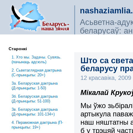
nashaziamlia
Асьветна-аду
беларусаў: ана
сьветагляды, і
Старонкі
1. Хто мы. Задачы. Сувязь.
Што са света
(пачынаць адсюль)
беларусу пра
2. Сьветаглядная дактрына
(С-прынцыпы: 20+)
12 красавіка, 200
3a. Беларуская дактрына
(Д-прынцыпы: 1-50)
Мікалай Круко
3б. Беларуская дактрына
(Д-прынцыпы: 51-100)
Мы ўжо зьбірал
3в. Беларуская дактрына
артыкула паваж
(Д-прынцыпы: 101-134+)
наш няштатны аў
4. Пераможная дактрына (П-
прынцыпы: 19+)
б у трэцяй час