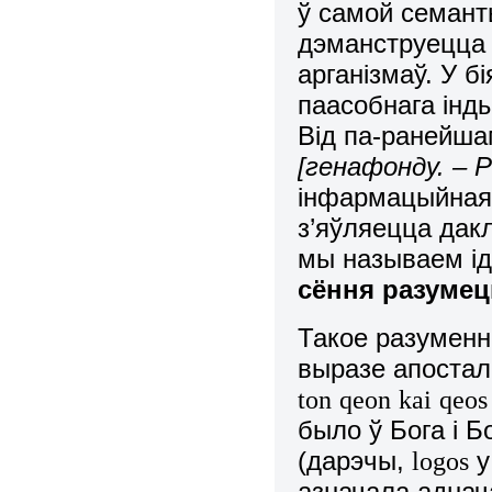
ў самой семант
дэманструецца 
арганізмаў. У бі
паасобнага інды
Від па-ранейша
[генафонду. – Р
інфармацыйная, 
з’яўляецца дак
мы называем і
сёння разумец
Такое разуменн
выразе апостала
t
o
n
q
e
o
n
k
a
i
q
e
o
s
было ў Бога і Б
(дарэчы,
у
l
o
g
o
s
азначала аднача