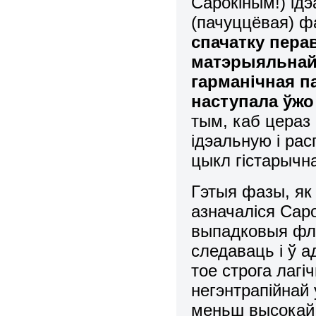
Сарокіным!) ідэ
(пачуццёвая) ф
спачатку пера
матэрыяльнай,
гарманічная п
наступала ўжо
тым, каб цераз 
ідэальную і ра
цыкл гістарычна
Гэтыя фазы, як
азначаліся Саро
выпадковыя флу
следаваць і ў а
тое строга лаг
негэнтрапійнай 
меньш высокай 