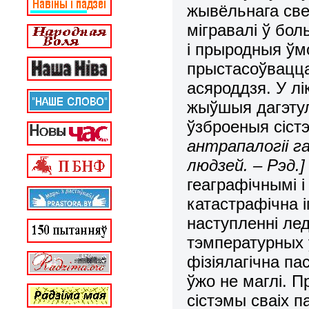
жывёльнага свет
мігравалі ў бо
і прыродныя ўм
прыстасоўвацца
асяроддзя. У лі
жыўшыя дагэтул
ўзброеныя сіст
антрапалогіі г
людзей. – Рэд.]
геаграфічнымі 
катастрафічна 
наступленні лед
тэмпературных у
фізіялагічна п
ўжо не маглі. 
сістэмы сваіх 