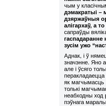
чым у класічны
дэмакратыі – 
дзяржаўныя о
алігархаў, а т
сапраўды вялік
гаспадаранне 
зусім
ужо “нас
Аднак, і ў ням
значэнне. Яно а
але і ўсяго тол
перакладаецца т
як магчымасць я
толькі магчымас
неабходны ход 
пэўнага мараль