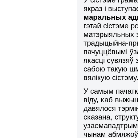
якраз і выступ
маральных ад
гэтай сістэме р
матэрыяльных 
традыцыйна-пры
пачуццёвымі ўз
якасці сувязяў 
сабою такую шм
вялікую сістэму
У самым пачатк
віду, каб выжыц
давялося тэрмі
сказана, струк
узаемападтрымк
чынам абмяжоўв