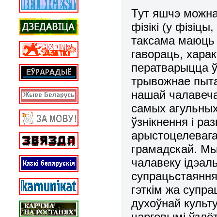
Тут яшчэ можна
фізікі (у фізіц
таксама маюць 
гавораць, харак
ператварыцца ў
трывожнае пыта
нашай чалавеча
самых агульных
ўзнікнення і раз
арыстоцелевага
грамадскай. Мы
чалавеку ідэал
супрацьстаяння
гэткім жа супр
духоўнай культу
чарговымі ўзлёт