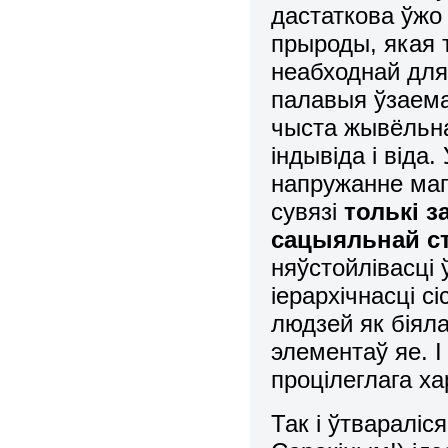
дастаткова ўжо
прыроды, якая
неабходнай для
палавыя ўзаема
чыста жывёльна
індывіда і віда
напружанне магл
сувязі
толькі з
сацыяльнай с
няўстойлівасці 
іерархічнасці с
людзей як біял
элементаў яе. І
процілеглага ха
Так і ўтвараліс