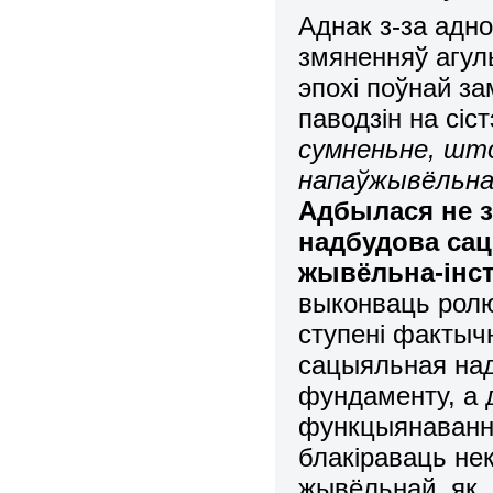
Аднак з-за адно
змяненняў агул
эпохі поўнай з
паводзін на сі
сумненьне, што
напаўжывёльнаг
Адбылася не з
надбудова сац
жывёльна-інс
выконваць ролю
ступені фактыч
сацыяльная над
фундаменту, а 
функцыянавання
блакіраваць не
жывёльнай, як, 