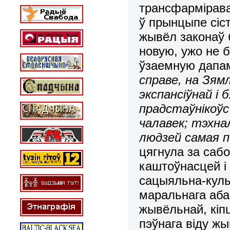
трансфармірав
ў прынцыпе сіс
жывёл законаў 
новую, ужо не 
ўзаемную дапам
справе, на Зям
экспансіўнай і 
прадстаўнікоўс
чалавек; тэхна
людзей самая п
цягнула за саб
каштоўнасцей і
сацыяльна-куль
маральнага аба
жывёльнай, кіп
пэўнага віду жы