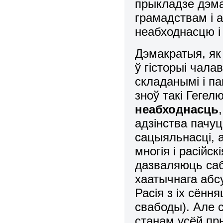
прыкладзе дэма
грамадствам і 
неабходнасцю і
Дэмакратыя, як
ў гісторыі чала
складанымі і па
зноў такі Гегел
неабходнасць
адзінства пачуц
сацыяльнасці, а
многія і расійск
дазваляюць саб
хаатычнага абс
Расія з іх сён
свабоды). Але 
станам усёй пр