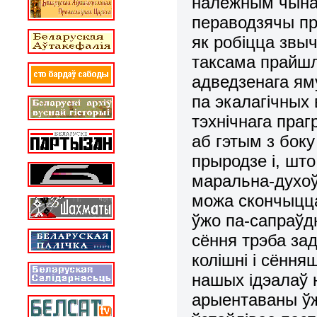
належным чынам
пераводзячы пра
як робіцца звы
таксама прайшл
адведзенага ям
па экалагічных 
тэхнічнага праг
аб гэтым з бок
прыродзе і, што
маральна-духоў
можа скончыцца
ўжо па-сапраўд
сёння трэба зад
колішні і сёння
нашых ідэалаў 
арыентаваны ўж