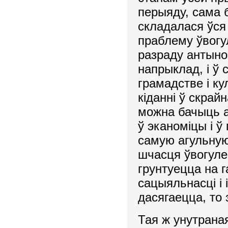
перыяду, сама 
складалася ўся 
праблему ўвогу
разраду антыно
напрыклад, і ў 
грамадстве і кул
кіданні ў скрай
можна бачыць а
ў эканоміцы і ў
самую агульну
шчасця ўвогуле,
грунтуецца на г
сацыяльнасці і 
дасягаецца, то 
Тая ж унутрана