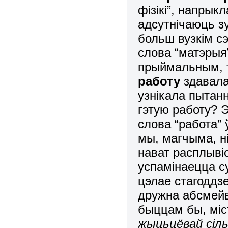
фізікі”, напрык
адсутнічаюць зу
больш вузкім сэ
слова “матэрыя
прыймальным,
работу
здавала
узнікала пытан
гэтую работу? Э
слова “работа” 
мы, магчыма, ні
нават расплывіс
успамінаецца су
цэлае стагоддз
дружна абсмейв
быццам бы, міст
жыцьцёвай сілы