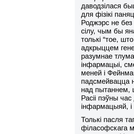
даводзілася бы
для фізікі паня
Роджэрс не без 
сілу, чым бы ян
толькі “тое, шт
адкрыццем гене
разумнае тлума
інфармацыі, сме
меней
і Фейнма
падсмейвацца н
над пытаннем, 
Расіі пэўны час
інфармацыяй, і 
Толькі пасля та
філасофскага м