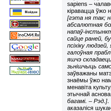
sapiens
– чалаве
кіравацца ўжо н
[гэта ня так; 
абсалютная бо
напаў-інстынкт
сайце раней, бу
псіхіку людзей,
галоўная прабл
яшчэ складаецц
зьнішчыць само
заўважаны матэр
знаёмы ўжо нам 
менавіта культ
этычнай аснов
багамі. – Рэд.]
.
аказаліся шукан