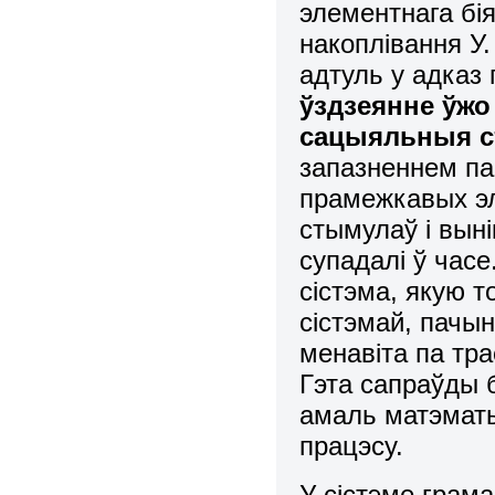
элементнага бія
накоплівання У
адтуль у адказ 
ўздзеянне ўжо
сацыяльныя с
запазненнем па
прамежкавых эл
стымулаў і вын
супадалі ў часе
сістэма, якую т
сістэмай, пачын
менавіта па тра
Гэта сапраўды 
амаль матэмат
працэсу.
У сістэме грама