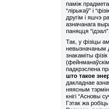
паміж прадметам
“лірыкаў” і “фіз
другім і яшчэ 
азначанага выра
паняцця
“ідэал”
Так, у фізіцы а
невызначаным да
знакаміты фізі
(фейнманаўскім
падкрэслена пр
што такое энер
дакладнае азна
няясным тэрміна
кнігі “Асновы су
Гэтак жа робіць