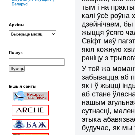
Беларусі
тым і на практ
калі ўсё роўна 
дзейнічаем, бы 
Архівы
жыцця ўсяго ча
Свіфт меў пагэ
якія кожную хві
Пошук
раніцу з трывог
У той жа моман
забывацца аб пр
як і ў жыцці ін
Іншыя сайты
аб стане
ўласна
нашым агульнач
сутнасці, мален
этыка абавязвае
будучае, як мы 