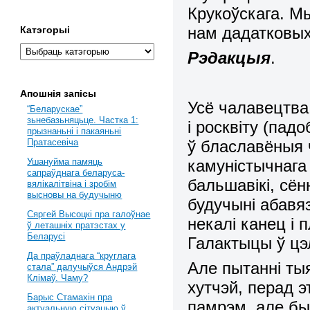
Крукоўскага. М
нам дадатковых
Катэгорыі
Рэдакцыя
.
Апошнія запісы
Усё чалавецтва
“Беларускае”
зьнебазьняцьце. Частка 1:
і росквіту (пад
прызнаньні і пакаяньні
ў блаславёныя 
Пратасевіча
камуністычнага
Ушануйма памяць
сапраўднага беларуса-
бальшавікі, сён
вялікалітвіна і зробім
высновы на будучыню
будучыні абавяз
Сяргей Высоцкі пра галоўнае
некалі канец і 
ў леташніх пратэстах у
Беларусі
Галактыцы ў ц
Да праўладнага “круглага
Але пытанні тыя
стала” далучыўся Андрэй
Клімаў. Чаму?
хутчэй, перад э
Барыс Стамахін пра
памрэм, але бы
актуальную сітуацыю ў