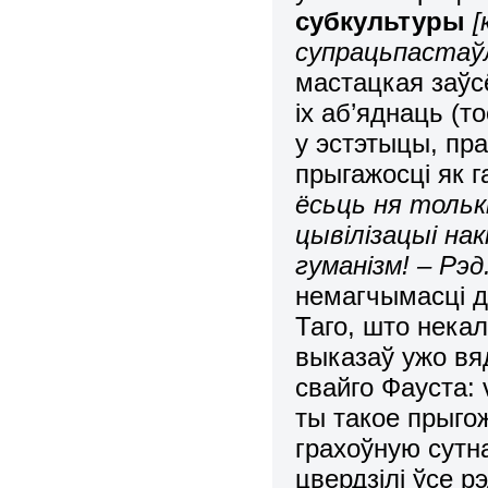
субкультуры
[
супрацьпастаў
мастацкая заўсё
іх аб’яднаць (т
у эстэтыцы, пр
прыгажосці як г
ёсьць ня тольк
цывілізацыі нак
гуманізм! – Рэд.
немагчымасці д
Таго, што некал
выказаў ужо вя
свайго Фауста: v
ты такое прыго
грахоўную сутн
цвердзілі ўсе рэ