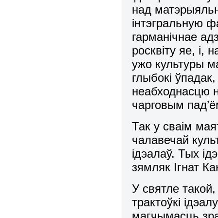
над матэрыяльн
інтэгральную ф
гарманічнае ад
росквіту яе, і,
ужо культуры м
глыбокі ўпадак,
неабходнасцю н
чарговым пад’ё
Так у сваім ма
чалавечай культ
ідэалаў. Тых і
зямляк Ігнат К
У святле такой
трактоўкі ідэал
магчымасць зраз