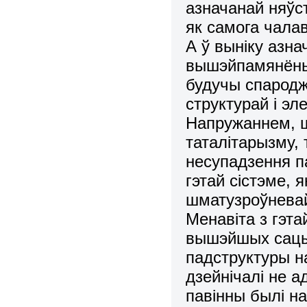
азначанай няўст
як самога чалав
А ў выніку азна
вышэйпамянёныя
будучы спарод
структурай і эл
Напружаннем, ш
таталітарызму, т
несупадзення п
гэтай сістэме,
шматузроўневай
Менавіта з гэт
вышэйшых сацы
падструктуры н
дзейнічалі не а
павінны былі н