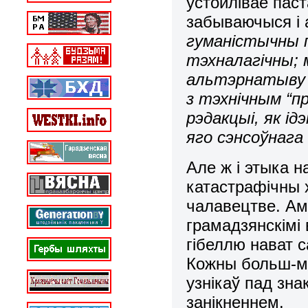
ўстойлівае паст
забываючыся і 
гуманістычны п
тэхналагічны; 
альтэрнатыву 
з тэхнічным “п
рэдакцыі, як і
яго сэнсоўнага 
Але ж і этыка н
катастрафічны 
чалавецтве. Ам
грамадзянскімі 
гібеллю нават 
Кожны больш-ме
узнікаў пад знак
занікненнем.