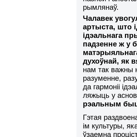
рымлянаў.
Чалавек увогу
артыста, што і
ідэальнага пр
падзенне ж у б
матэрыяльнага 
духоўнай, як 
нам так важны н
разуменне, раз
да гармоніі ідэ
ляжыць у аснов
рэальным бы
Гэтая раздвоен
ім культуры, як
ўзаемна проціс