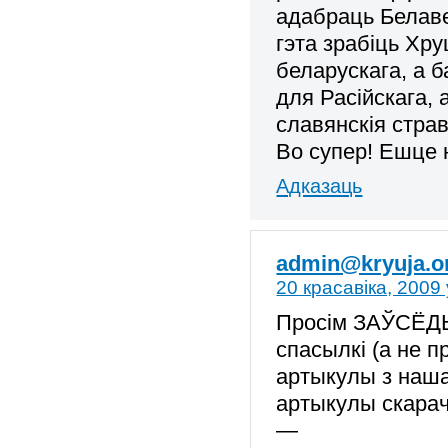
адабраць Белаве
гэта зрабіць Хру
беларускага, а б
для Расійскага,
славянскія страв
Во супер! Ешце 
Адказаць
admin@kryuja.o
20 красавіка, 2009 
Просім ЗАЎСЁДЫ
спасылкі (а не п
артыкулы з нашаг
артыкулы скарач
—