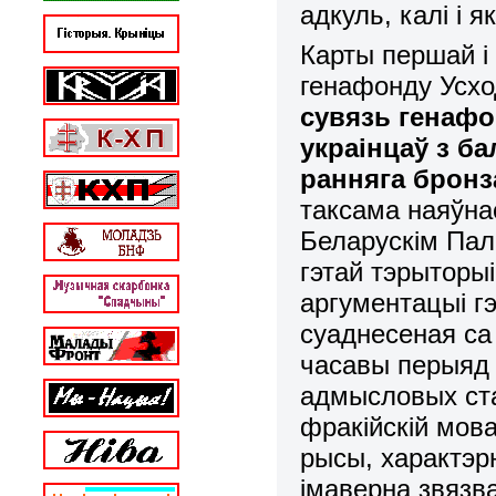
адкуль, калі і 
Карты першай і
генафонду Усхо
сувязь генафо
украінцаў з ба
ранняга бронз
таксама наяўна
Беларускім Пал
гэтай тэрыторы
аргументацыі г
суаднесеная са
часавы перыяд 
адмысловых ста
фракійскій мов
рысы, характэр
імаверна звязва