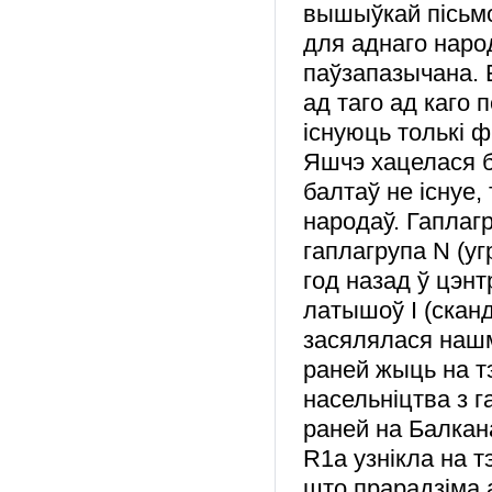
вышыўкай пісьмо
для аднаго наро
паўзапазычана.
ад таго ад каго 
існуюць толькі 
Яшчэ хацелася б
балтаў не існуе,
народаў. Гаплаг
гаплагрупа N (уг
год назад ў цэнт
латышоў I (скан
засялялася нашма
раней жыць на т
насельніцтва з г
раней на Балкан
R1а узнікла на 
што прарадзіма 