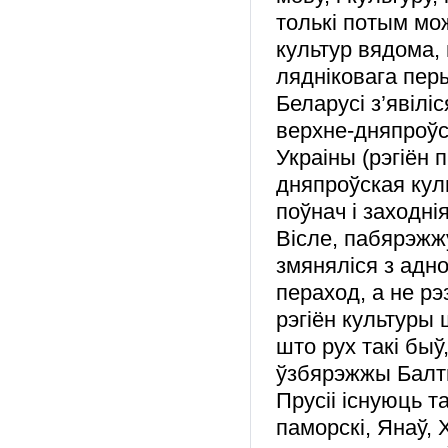
толькі потым мо
культур вядома,
лядніковага пер
Беларусі з’явілі
верхне-дняпроўс
Украіны (рэгіён
дняпроўская кул
поўнач і заходні
Вісле, пабярэжжу
змяняліся з адно
пераход, а не рэ
рэгіён культуры
што рух такі быў
ўзбярэжжы Балты
Прусіі існуюць т
паморскі, Янаў, 