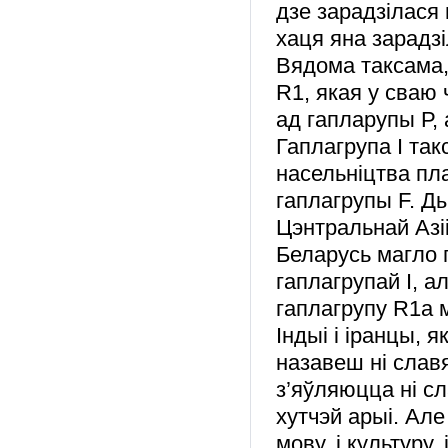
дзе зарадзілася 
хаця яна зарадзі
Вядома таксама,
R1, якая у сваю
ад гапларупы Р,
Гаплагрупа I та
насельніцтва пл
гаплагрупы F. Ды
Цэнтральнай Азіі
Беларусь магло п
гаплагрупай I, а
гаплагрупу R1а 
Індыі і іранцы, я
назавеш ні славя
з’яўляюцца ні с
хутчэй арыі
. Але
мову, і культуру, 