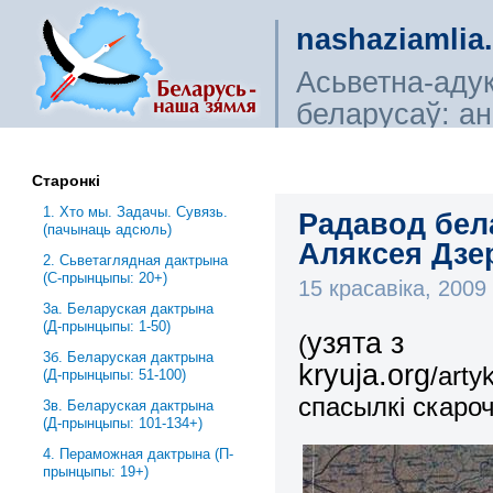
nashaziamlia
Асьветна-аду
беларусаў: ана
сьветагляды, і
Старонкі
1. Хто мы. Задачы. Сувязь.
Радавод бела
(пачынаць адсюль)
Аляксея Дзер
2. Сьветаглядная дактрына
(С-прынцыпы: 20+)
15 красавіка, 200
3a. Беларуская дактрына
(Д-прынцыпы: 1-50)
узята з
(
3б. Беларуская дактрына
kryuja.org
/arty
(Д-прынцыпы: 51-100)
спасылкі скаро
3в. Беларуская дактрына
(Д-прынцыпы: 101-134+)
4. Пераможная дактрына (П-
прынцыпы: 19+)