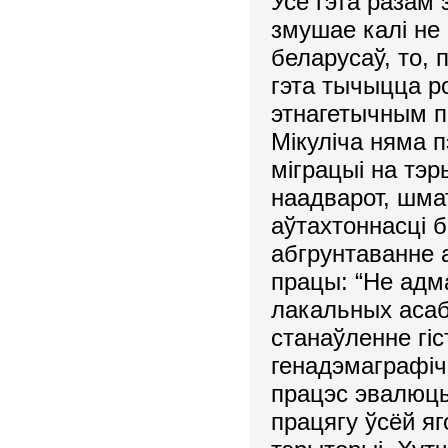
Усё гэта разам
змушае калі не
беларусаў, то, 
гэта тычыцца ро
этнагетычным п
Мікуліча няма 
міграцыі на тэр
наадварот, шм
аўтахтоннасці б
абгрунтаванне 
працы: “Не адм
лакальных асаб
станаўленне гі
генадэмаграфіч
працэс эвалюцы
працягу ўсёй я