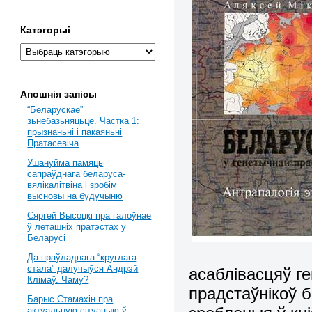
Катэгорыі
Апошнія запісы
“Беларускае”
зьнебазьняцьце. Частка 1:
прызнаньні і пакаяньні
Пратасевіча
Ушануйма памяць
сапраўднага беларуса-
вялікалітвіна і зробім
высновы на будучыню
Сяргей Высоцкі пра галоўнае
ў леташніх пратэстах у
Беларусі
Да праўладнага “круглага
стала” далучыўся Андрэй
асаблівасцяў ге
Клімаў. Чаму?
прадстаўнікоў б
Барыс Стамахін пра
актуальную сітуацыю ў