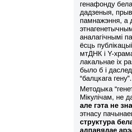
генафонду белар
дадзеныя, пры
памнажэння, а 
этнагенетычным
аналагічнымі па
ёсць публікацы
мтДНК і Y-храм
лакальнае іх р
было б і даслед
“балцкага гену”.
Методыка “генет
Мікулічам
,
не да
але гэта не зн
этнасу пачынаец
структура бел
адпавядае ар