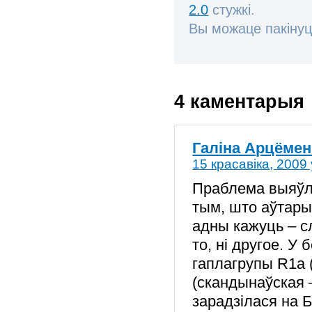
2.0
стужкі.
Вы можаце пакінуц
4 каментарыя
Галіна Арцёмен
15 красавіка, 2009 
Праблема выяўл
тым, што аўтары
адны кажуць – сл
то, ні другое. 
гаплагрупы R1а (
(скандынаўская –
зарадзілася на Б