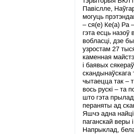
тэрыторыя ВКЛ п
Павіслле, Наўга
могуць прэтэнда
– ся(е) Ке(а) Ра 
гэта есць назоў 
вобласці, дзе б
узростам 27 тыс
каменная майстэ
і баявых сякера
скандынаўскага 
чытаецца так – та
вось рускі – та п
што гэта прыладу
пераняты ад ска
Яшчэ адна найці
паганскай веры
Напрыклад, бела