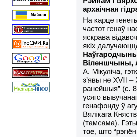
Рэйнам і вярх
архаічная гідр
На карце генет
частот генаў на
яскрава відаво
якіх далучаюц
Наўгародчын
Віленшчыны, Л
А. Мікуліча
,
гэт
з’явы не XVII –
ранейшыя” (с. 8
усяго вывучана
генафонду ў аг
Вялікага Княств
(тамсама). Гэт
тое, што “рэгіё