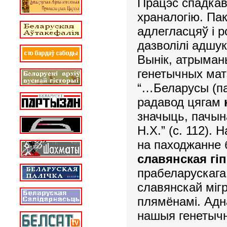
Працэс спадкав
храналогію. Па
адлегласцяў і р
дазволілі адшу
Вынік, атрыман
генетычных мат
“…Беларусы (па
радавод цягам
значыць
,
пачына
Н.Х.” (с. 112)
на паходжанне 
славянская гі
прабеларускага
славянскай мігр
плямёнамі. Адн
нашыя генетычн