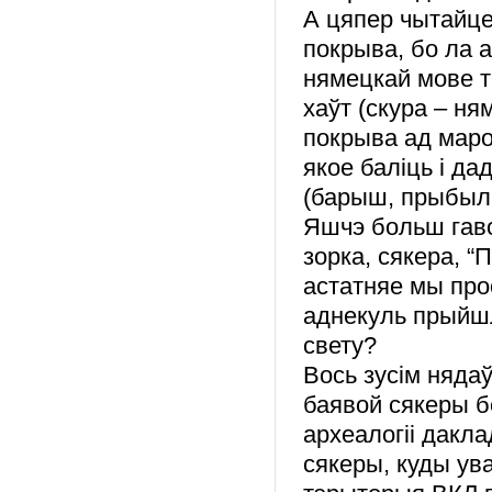
А цяпер чытайце:
покрыва, бо
ла
а
нямецкай мове та
хаўт (скура – ням
покрыва ад мароз
якое баліць і да
(барыш, прыбыль 
Яшчэ больш гав
зорка, сякера, “
астатняе мы про
аднекуль прыйшл
свету?
Вось зусім няда
баявой сякеры бе
археалогіі дакл
сякеры, куды ува