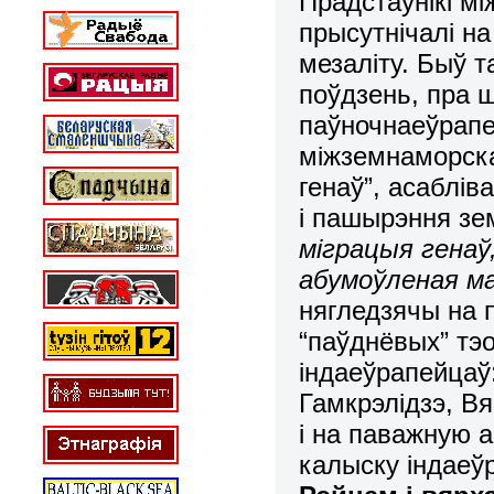
Прадстаўнікі м
прысутнічалі н
мезаліту. Быў т
поўдзень, пра 
паўночнаеўрапе
міжземнаморска
генаў”, асаблів
і пашырэння зе
міграцыя генаў
абумоўленая ма
н
я
гледзячы на 
“паўднёвых” тэ
індаеўрапейцаў:
Гамкрэлідзэ, Вя
і на паважную 
калыску індае