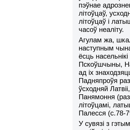
пэўнае адрознен
літоўцаў, усход
літоўцаў і латы
часоў неаліту.
Агулам жа, шка
наступным чына
ёсць насельнікі
Пскоўшчыны, Н
ад іх знаходзяц
Падняпроўя раз
ўсходняй Латві
Панямоння (раз
літоўцамі, лат
Палесся (с.78-7
У сувязі з гэты