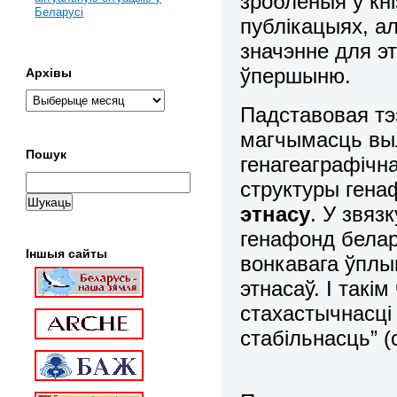
зробленыя ў кн
Беларусі
публікацыях, а
значэнне для э
ўпершыню.
Архівы
Падставовая тэз
магчымасць вы
Пошук
генагеаграфічн
структуры ген
этнасу
.
У звязк
генафонд белар
Іншыя сайты
вонкавага ўплыв
этнасаў. І так
стахастычнасці
стабільнасць” (с