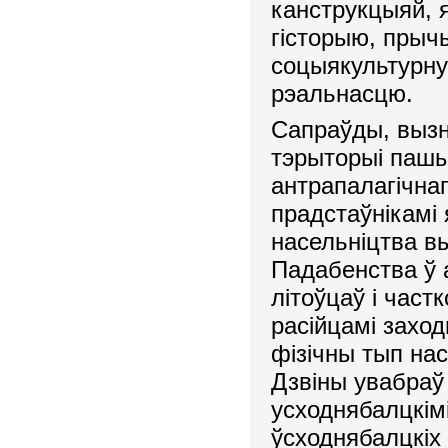
канструкцыяй, 
гісторыю, прычы
соцыякультурну
рэальнасцю.
Сапраўды, выз
тэрыторыі пашы
антрапалагічна
прадстаўнікамі 
насельніцтва вы
Падабенства ў 
літоўцаў і част
расійцамі захо
фізічны тып нас
Дзвіны увабраў 
усходнябалцкім
ўсходнябалцкіх