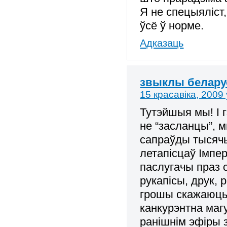
Я не спецыяліст, 
ўсё ў норме.
Адказаць
звыклы белару
15 красавіка, 2009 
Тутэйшыя мы! І 
не “засланцы”, 
сапраўды тысячы 
летапісцаў Імпер
паслугачы праз 
рукапісы, друк, 
грошы скажаюць,
канкурэнтна маг
ранішнім эфіры 