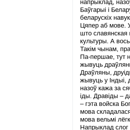
напрыклад, назо
Баўгарыі і Белар
беларускіх наву
Цяпер аб мове. У
што
славянская 
культуры
. А вос
Такім чынам,
пра
Па-першае, тут н
жывуць драўля
Драўляны, друіды
жывуць у Індыі, д
назоў кажа за ся
іды. Дравіды – да
– гэта войска Б
мова складалася 
мова вельмі лёг
Напрыклад сло