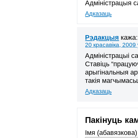
Адміністрацыя са
Адказаць
Рэдакцыя
кажа:
20 красавіка, 2009 
Адміністрацыі са
Ставіць “працую
арыгінальныя ар
такія магчымасьц
Адказаць
Пакінуць ка
Імя (абавязкова)