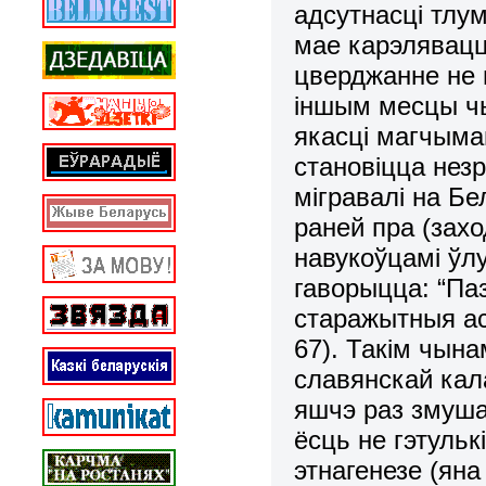
адсутнасці тлу
мае карэлявацц
цверджанне не 
іншым месцы чы
якасці магчыма
становіцца не
мігравалі на Б
раней пра (захо
навукоўцамі ўл
гаворыцца: “Па
старажытныя аса
67). Такім чына
славянскай кал
яшчэ раз змуша
ёсць не гэтульк
этнагенезе (яна 