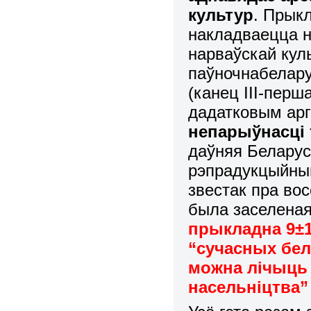
культур
. Прык
накладваецца 
нарваўскай кул
паўночнабелару
(канец ІІІ-перша
дадатковым ар
непарыўнасці 
даўняя Беларус
рэпраду
к
цыйным
звестак пра во
была заселеная
прыкладна 9±1
“сучасных бел
можна лічыць
насельніцтва”