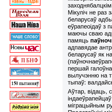
заходнябалцкімі
Мікуліч не раз
беларусаў адб
еўрапеоідаў з п
маючы сваю ад
памяць
паўноч
адпавядае антр
беларусаў як н
(паўночнаеўрап
першай галоўна
вылучэнню на т
тыпаў: валдайск
Аўтар, відаць, 
індаеўрапейцаў
міграцыйным ру