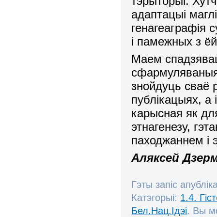
тэрыторыі. Хутч
адаптацыі магл
ген
а
геаграфія с
і памежных з ё
Маем спадзявац
сфармуляваныя 
знойдуць сваё 
публікацыях, а
карысная як дл
этнагенезу, гэта
паходжаннем і э
Аляксей Дзер
Гэты запіс апублік
Катэгорыі:
1.4. Гі
Бел.Нац.Ідэі
. Вы 