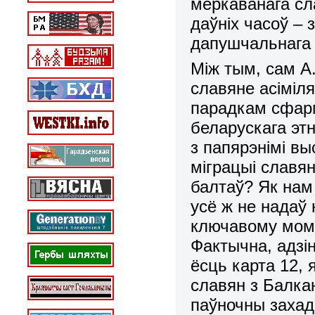
меркаванага сл
даўніх часоў – 
дапушчальнага 
Між тым, сам А.
славяне асіміля
парадкам сфар
беларускага этн
з папярэнімі вы
міграцыі славян
балтаў? Як нам
усё ж не надаў
ключавому мома
Фактычна, адзі
ёсць карта 12, 
славян з Балка
паўночны захад