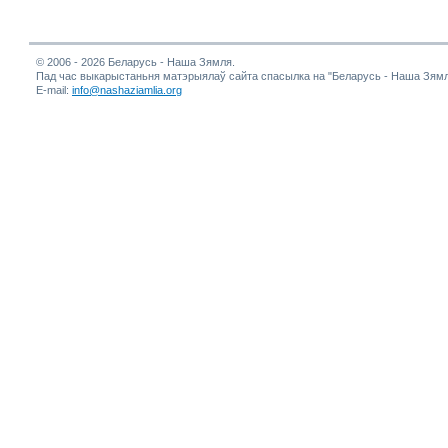
© 2006 - 2026 Беларусь - Наша Зямля.
Пад час выкарыстаньня матэрыялаў сайта спасылка на "Беларусь - Наша Зямл
E-mail:
info@nashaziamlia.org