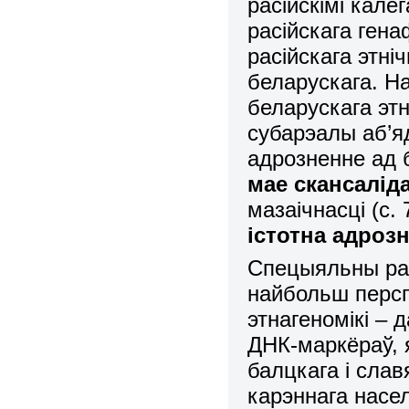
расійскімі кале
расійскага ген
расійскага этні
беларускага. На
беларускага эт
субарэалы аб’яд
адрозненне ад 
мае скансалід
мазаічнасці (с. 
істотна адрозн
Спецыяльны раз
найбольш персп
этнагеномікі –
ДНК-маркёраў, 
балцкага і слав
карэннага насе