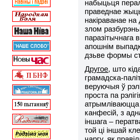
набыцьця перал
праведнае жыць
накіраванае на 
злом разбурэнь
паразітычнага в
апошнім выпадк
дзьве формы с
Другое
, што кі
грамадска-паліт
веруючыя ў рэл
проста па рэлігі
атрымліваюцца д
канфесій, з адн
іншага –
ператв
той ці іншай к
чаргу, як праві