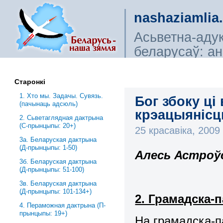
nashaziamlia
Асьветна-аду
беларусаў: ана
сьветагляды, і
Старонкі
1. Хто мы. Задачы. Сувязь.
Бог збоку ці
(пачынаць адсюль)
крэацыянісцк
2. Сьветаглядная дактрына
(С-прынцыпы: 20+)
25 красавіка, 200
3a. Беларуская дактрына
(Д-прынцыпы: 1-50)
Алесь Астроў
3б. Беларуская дактрына
(Д-прынцыпы: 51-100)
3в. Беларуская дактрына
(Д-прынцыпы: 101-134+)
2. Грамадска-
4. Пераможная дактрына (П-
прынцыпы: 19+)
На грамадска-п