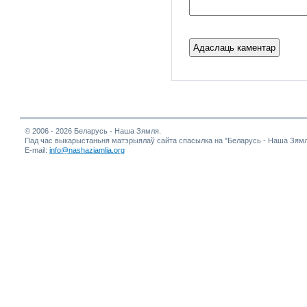
© 2006 - 2026 Беларусь - Наша Зямля.
Пад час выкарыстаньня матэрыялаў сайта спасылка на "Беларусь - Наша Зямл
E-mail:
info@nashaziamlia.org