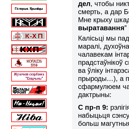
дел
, чтобы ник
смерть, а дар Б
Мне крыху
шка
выратавання
”
Калісьці мы па
маралі, духоўна
чалавекам інтар
прадстаўнікоў с
ва ўліку інтарэ
прыроды…), а п
сфармулюем ча
дактрыны:
С пр-п 9:
рэліг
набыцьця сэнсу
больш магутны