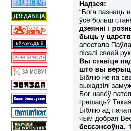
Надзея
:
“
Бога пазнаць 
ўсё больш стан
дзеянні і роз
бы
ць у
царств
апостала Паўла. 
пісалі сваёй р
Вы ставіце па
што вы верыце
Біблію не па сва
выхадзілі заму
Бог навёў пато
грашаць?
Т
ака
Б
іблію ад
пача
чым
добра
я Ве
бе
с
сэнсоўна
. 