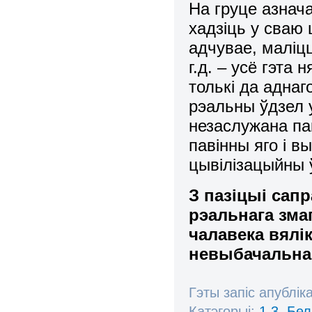
На груце азнач
хадзіць у сваю 
адчувае, маліц
г.д. – усё гэта
толькі да аднаг
рэальны ўдзел у
незаслужана па
павінны яго і в
цывілізацыйны 
З пазіцыі сап
рэальнага зма
чалавека вялі
невыбачальн
Гэты запіс апублік
Катэгорыі:
1.3. Бе