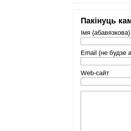
Пакінуць ка
Імя (абавязкова)
Email (не будзе 
Web-cайт