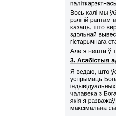
паліткарэктна
Вось калі мы ўб
рэлігій раптам 
казаць, што вер
здольнай вывес
гістарычнага ст
Але я нешта ў 
3. Асабістыя 
Я ведаю, што ў
успрымаць Бога
індывідуальных
чалавека з Бога
якія я разважаў
максімальна сь