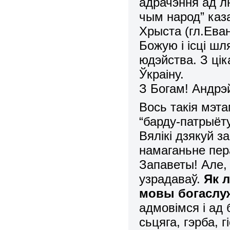
адрачэння ад лю
чым народ” каз
Хрыста (гл.Ева
Божую і ісці ш
юдэйства. З ці
Ўкраіну.
З Богам! Андрэ
Вось такія мэт
“барду-патрыёту
Вялікі дзякуй за
намаганьн
е
пер
Запаветы!
Але,
узрадаваў.
Як 
мовы богаслу
адмовімся і ад 
сьцяга, гэрба, 