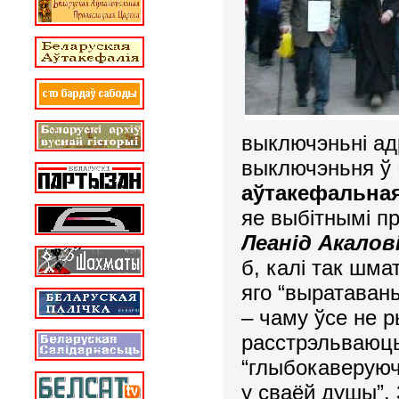
выключэньні адр
выключэньня ў 
аўтакефальная
яе выбітнымі пр
Леанід Акалов
б, калі так шма
яго “выратавань
– чаму ўсе не р
расстрэльваюц
“глыбокаверуюч
у сваёй душы”.