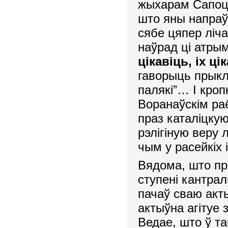
жыхарам Сапоцкі
што яны напраўд
сябе цяпер ліча
наўрад ці атры
цікавіць, іх ц
гаворыць прыкла
палякі”… І кроп
Воранаўскім ра
праз каталіцку
рэлігіную веру 
чым у расейкіх 
Вядома, што пр
ступені кантра
пачаў сваю акт
актыўна агітуе
Ведае, што ў та