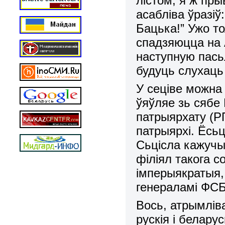
лістом, я ж пры
асабліва ўразіў
Бацька!”
Ужо то
спадзяюцца на А
наступную пась
будуць слухаць 
У сеціве можна
ўяўляе зь сябе
патрыярхату (Р
патрыярхі. Ёсь
Сьцісла кажучы
філіял такога с
імперыякратыя, 
генераламі Ф
Вось, атрымлів
рускія і белар