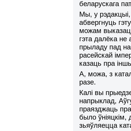
беларускага пат
Мы, у рэдакцыі,
абвергнуць гэт
можам выказаць
гэта далёка не 
прыладу пад на
расейскай імпе
казаць пра ін
А, можа, з ката
разе.
Калі вы прыедз
напрыклад, Аўг
праязджаць праз
было ўніяцкім, 
зьяўляецца кат