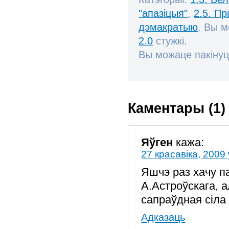
"апазіцыя"
,
2.5. П
дэмакратыю
. Вы 
2.0
стужкі.
Вы можаце пакінуц
Каментары (1)
Яўген
кажа:
27 красавіка, 2009 
Яшчэ раз хачу п
А.Астроўскага, а
сапраўдная сіла
Адказаць