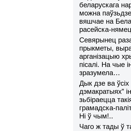
беларускага нар
можна паўзьдзе
вяшчае на Бела
расейска-нямец
Севярынец раза
прыкметы, выра
арганізацыю хры
пісалі. На чые 
зразумела…
Дык дзе ва ўсіх
дэмакратыях” ін
зьбіраецца так
грамадска-палі
Ні ў чым!..
Чаго ж тады ў т