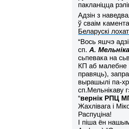
пакланіцца рэлі
Адзін з наведва
ў сваім камент
Беларускі лоха
“Вось яшчэ адзі
сп.
А. Мельнік
сьпевака на сь
КП аб малебне (
правяць), запра
вырашылі па-хр
сп.Мельнікаву 
“
вернік РПЦ М
Жахлівага і Мік
Распуціна!
І піша ён нашым