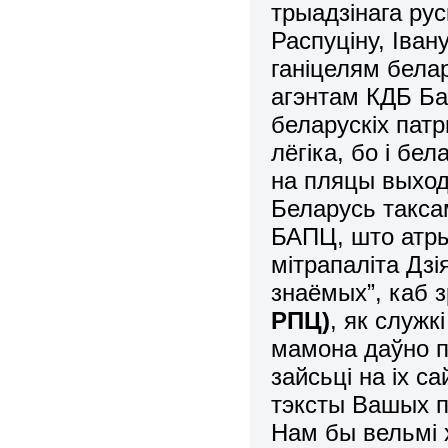
трыадзінага ру
Распуціну, Іва
ганіцелям бела
агэнтам КДБ Ба
беларускіх пат
лёгіка, бо і бе
на пляцы выхо
Беларусь такса
БАПЦ, што атры
мітрапаліта Дзія
знаёмых”, каб 
РПЦ)
, як служк
мамона даўно п
зайсьці на іх с
тэксты Вашых п
Нам бы вельмі 