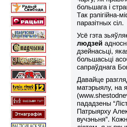
большага і стр
Так рэлігійна-
паразітных сіл.
Усё гэта зьяўл
людзей
адносн
дзейнасьці, як
большасьці асоб
сапраўднага Бог
Давайце разгляд
матэрыялу, на я
(
www
.
shestodne
пададзены “Ліс
Патрыярху Алек
вучэньня”. Кож