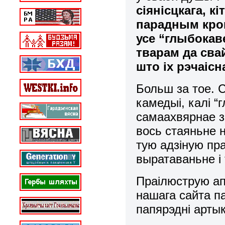
сіянісцкага, к
парадным крок
усе “глыбока
тварам да сва
што іх рэчаіс
Больш за тое. 
камедыі, калі 
самаахвярнае з
вось стаяньне 
тую адзіную пр
выратаваньне і
Праілюструю а
нашага сайта па
папярэдні артык