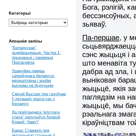
Бога, рэлігій, 
Катэгорыі
бессэнсоўных, 
зьяваў.
Па-першае
, у 
Апошнія запісы
сьцьвярджаецца
“Беларускае”
сэнс жыцьця і 
зьнебазьняцьце. Частка 1:
прызнаньні і пакаяньні
што менавіта т
Пратасевіча
дабра ад зла, 
Ушануйма памяць
сапраўднага беларуса-
выніковая бара
вялікалітвіна і зробім
высновы на будучыню
жыцьцё, якія з
Сяргей Высоцкі пра галоўнае
паглядзім на н
ў леташніх пратэстах у
жыцьцё, мы бач
Беларусі
рэальнага змага
Да праўладнага “круглага
стала” далучыўся Андрэй
кіраўніцтвам той
Клімаў. Чаму?
Барыс Стамахін пра
актуальную сітуацыю ў