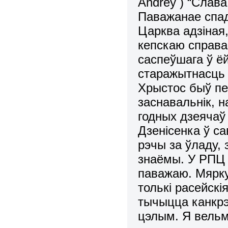
Andrey
) “
C
лава
Паважанае спад
Царква адзіная
кепскаю справа
саспеўшага ў ё
старажытнасць 
Хрыстос быў пе
заснавальнік, н
годных дзеячаў
Дзенісенка ў са
рэчы за ўладу, 
знаёмы. У РПЦ 
паважаю. Мярку
толькі расейскі
тычыцца канкрэ
цэлым.
Я вельм