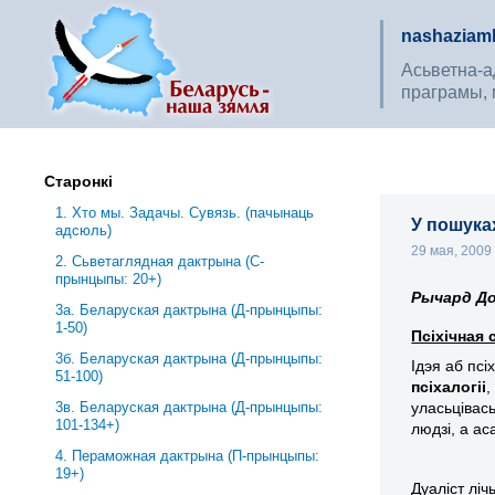
nashaziaml
Асьветна-ад
праграмы, 
Старонкі
1. Хто мы. Задачы. Сувязь. (пачынаць
У пошуках
адсюль)
29 мая, 200
2. Сьветаглядная дактрына (С-
прынцыпы: 20+)
Рычард До
3a. Беларуская дактрына (Д-прынцыпы:
1-50)
Псіхічная 
3б. Беларуская дактрына (Д-прынцыпы:
Ідэя аб пс
51-100)
псіхалогіі
,
уласьцівас
3в. Беларуская дактрына (Д-прынцыпы:
101-134+)
людзі, а ас
4. Пераможная дактрына (П-прынцыпы:
19+)
Дуаліст лі