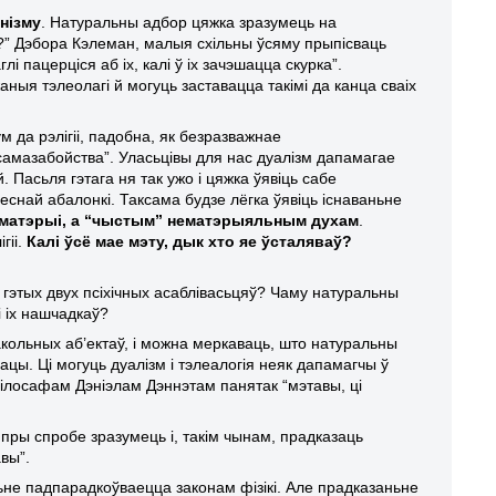
нізму
. Натуральны адбор цяжка зразумець на
ты”?” Дэбора Кэлеман, малыя схільны ўсяму прыпісваць
і пацерціся аб іх, калі ў іх зачэшацца скурка”.
аныя тэлеолагі й могуць заставацца такімі да канца сваіх
 да рэлігіі, падобна, як безразважнае
амазабойства”. Уласьцівы для нас дуалізм дапамагае
 Пасьля гэтага ня так ужо і цяжка ўявіць сабе
снай абалонкі. Таксама будзе лёгка ўявіць існаваньне
й матэрыі, а “чыстым” нематэрыяльным духам
.
гіі.
Калі ўсё мае мэту, дык хто яе ўсталяваў?
гэтых двух псіхічных асаблівасьцяў? Чаму натуральны
і іх нашчадкаў?
кольных аб’ектаў, і можна меркаваць, што натуральны
цы. Ці могуць дуалізм і тэлеалогія неяк дапамагчы ў
ілосафам Дэніэлам Дэннэтам панятак “мэтавы, ці
пры спробе зразумець і, такім чынам, прадказаць
авы”.
ьне падпарадкоўваецца законам фізікі. Але прадказаньне