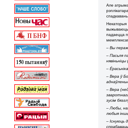
Але атрыма
рэплікатар
спадкаван
Некаторыя 
выжываюць 
падаецца п
мемплекса
– Вы пераж
– Пасьля п
нявіньніцы
– Е́расьні
– Вера ў Б
аднаўленьн
– Вера (не
зваротнага
зусім бязг
– Любы, на
любыя іншы
– Існуюць 
спрабаваць