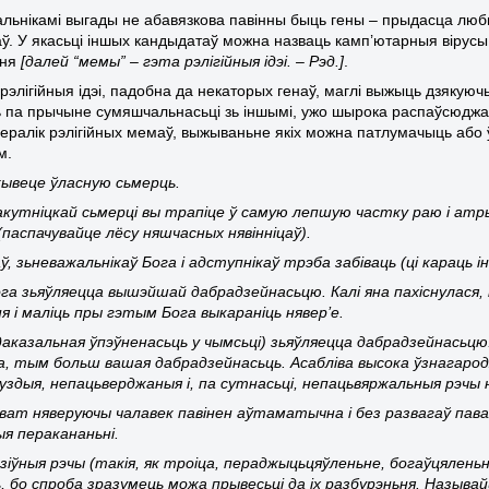
льнікамі выгады не абавязкова павінны быць гены – прыдасца любы
аў. У якасьці іншых кандыдатаў можна назваць камп’ютарныя вірусы 
ьня
[далей “мемы” – гэта рэлігійныя ідэі. – Рэд.]
.
рэлігійныя ідэі, падобна да некаторых генаў, маглі выжыць дзякуюч
па прычыне сумяшчальнасьці зь іншымі, ужо шырока распаўсюджаны
ералік рэлігійных мемаў, выжываньне якіх можна патлумачыць або
м.
ывеце ўласную сьмерць.
акутніцкай сьмерці вы трапіце ў самую лепшую частку раю і ат
 (паспачувайце лёсу няшчасных нявінніцаў).
каў, зьневажальнікаў Бога і адступнікаў трэба забіваць (ці караць
ога зьяўляецца вышэйшай дабрадзейнасьцю. Калі яна пахіснулася, 
я і маліць пры гэтым Бога выкараніць нявер’е.
даказальная ўпэўненасьць у чымсьці) зьяўляецца дабрадзейнасьц
, тым больш вашая дабрадзейнасьць. Асабліва высока ўзнагародж
луздыя, непацьверджаныя і, па сутнасьці, непацьвяржальныя рэчы 
ват няверуючы чалавек павінен аўтаматычна і без развагаў пава
я перакананьні.
дзіўныя рэчы (такія, як троіца, пераджыцьцяўленьне, богаўцялень
, бо спроба зразумець можа прывесьці да іх разбурэньня. Называ