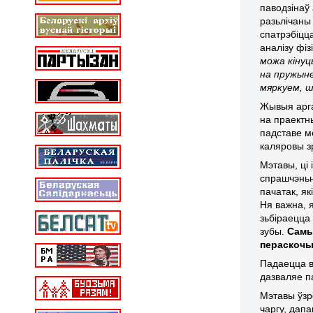
паводзінаў 
разьлічаны 
спатрэбіцц
аналізу фі
можа кінуць
на пружыне
мяркуем,
Жывыя арга
на праектн
падставе м
каляровы з
Мэтавы, ці
спрашчэньн
пачатак, я
Ня важна, я
зьбіраецца
зубы.
Самы
пераскочы
Падаецца в
дазваляе п
Мэтавы ўзр
чаргу, дап