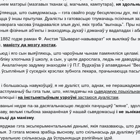
нем матэрыі (мазгавых тканак ці, магчыма, кампутара),
ня здольн
ўляецца, што сьвядомасьць – гэта свайго роду бесцялесны дух, які 
цца ў іншы прытулак. Дуалісты з гатовасьцю тлумачаць псіхічныя за
 хворага часова ўладкаваліся злыя духі, якіх трэба “выгнаць”. Пры
ыя фізічныя аб’екты і знаходзяць духаў і дэманаў у вадападах і аб
 1882 годзе раман Ф. Анстэя “Шыварат-навыварат” ня выклікаў бы з
я,
маністу да мозгу костак
.
ьюд і яго сын выяўляюць, што чароўным чынам памяняліся целамі. 
обліку хлопчыка ў школу, а сын, у целе дарослага, ледзь не даводз
 Аналагічную задумку знаходзім і ў П.Г. Вудхаўза ў апавяданьні “В
 ўсыплёныя ў суседніх крэслах зубнога лекара, прачынаюцца пасьля
і большасьць навукоўцаў, я не дуаліст, што, аднак, не перашкаджае
астлумачыў бы гэта тым, што, нягледзячы на
сьвядомую прыхільнас
алюцыі і
на інстынктыўным узроўні
застаюся дуалістам
.
наваньні недзе па-за дасягальнасьцю людскіх пачуцьцяў “мяне”, зд
лаву, вельмі глыбока закаранёная ў нашай сьвядомасьці
і не зьнік
сьці да манізму
.
ярджае гэта эксьперыментальнымі данымі, якія паказваюць, што дзе
ыя. З гэтага можна зрабіць выснову, што схільнасьць да дуалізму ў
туральную схільнасьць да ўспрыняцьця рэлігійных ідэй.