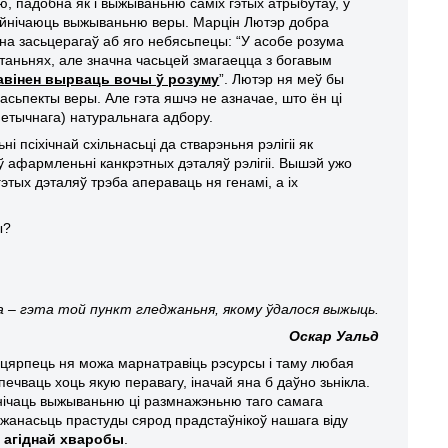
ю, падобна як і выжываньню саміх гэтых атрыбутаў, у
дзейнічаюць выжываньню веры. Марцін Лютэр добра
мна засьцерагаў аб яго небясьпецы: “У асобе розума
ытаньнях, але значна часьцей змагаецца з богавым
павінен вырваць вочы ў розуму
”. Лютэр ня меў бы
ьпекты веры. Але гэта яшчэ не азначае, што ён ці
енетычнага) натуральнага адбору.
псіхічнай схільнасьці да стварэньня рэлігіі як
 афармленьні канкрэтных дэталяў рэлігіі. Вышэй ужо
тых дэталяў трэба апераваць ня генамі, а іх
ы?
да – гэта той пункт гледжаньня,
якому ўдалося выжыць.
Оскар Уальд
 цярпець ня можа марнатравіць рэсурсы і таму любая
ьпечваць хоць якую перавагу, іначай яна б даўно зьнікла.
йнічаць выжываньню ці размнажэньню таго самага
юджанасьць прастуды сярод прадстаўнікоў нашага віду
 агіднай хваробы
.