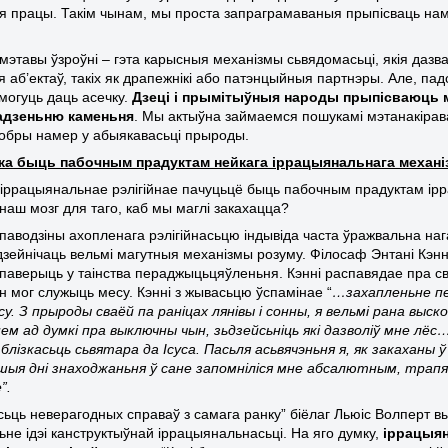
я працы. Такім чынам, мы проста запраграмаваныя прыпісваць нам
.
 мэтавы ўзроўні – гэта карысныя механізмы сьвядомасьці, якія да
 аб’ектаў, такіх як драпежнікі або патэнцыйныя партнэры. Але, па
могуць даць асечку.
Дзеці і прымітыўныя народы прыпісваюць м
адзеньню каменьня
. Мы актыўна займаемся пошукамі мэтанакірава
добры намер у абыякавасьці прыроды.
ожа быць пабочным прадуктам нейкага іррацыянальнага механіз
 іррацыянальнае рэлігійнае пачуцьцё быць пабочным прадуктам ір
 наш мозг для таго, каб мы маглі закахацца?
паводзіны ахопленага рэлігійнасьцю індывіда часта ўражвальна на
зейнічаць вельмі магутныя механізмы розуму. Філосаф Энтані Кэнні 
 паверыць у таінства пераджыцьцяўленьня. Кэнні распавядае пра сва
ён мог служыць месу. Кэнні з жывасьцю ўспамінае “
…захапленьне пе
у. З прыроды сваёй па раніцах лянівы і сонны, я вельмі рана выс
ем ад думкі пра выключны чын, зьдзейсьніць які дазволіў мне лё
блізкасьць сьвятара да Ісуса. Пасьля асьвячэньня я, як закаханы
ыя дні знаходжаньня ў сане запомніліся мне абсалютным, трапя
”.
эсьць неверагодных справаў з самага ранку” біёлаг Льюіс Волперт 
ьне ідэі канструктыўнай іррацыянальнасьці. На яго думку,
іррацыян