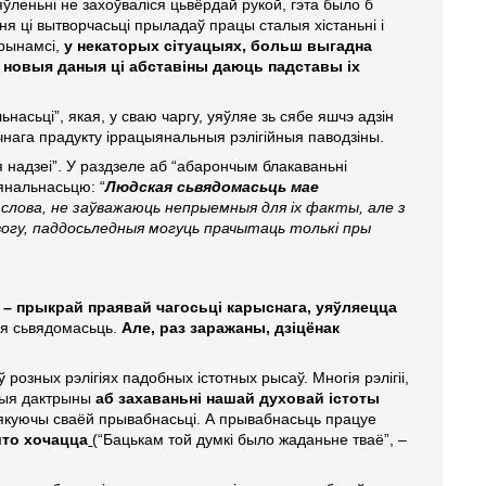
яўленьні не захоўваліся цьвёрдай рукой, гэта было б
я ці вытворчасьці прыладаў працы сталыя хістаньні і
прынамсі,
у некаторых сітуацыях, больш выгадна
 новыя даныя ці абставіны даюць падставы іх
асьці”, якая, у сваю чаргу, уяўляе зь сябе яшчэ адзін
очнага прадукту іррацыянальныя рэлігійныя паводзіны.
ія надзеі”. У раздзеле аб “абарончым блакаваньні
янальнасьцю: “
Людская сьвядомасьць мае
е слова, не заўважаюць непрыемныя для іх факты, але з
вогу, паддосьледныя могуць прачытаць толькі пры
– прыкрай праявай чагосьці карыснага, уяўляецца
чая сьвядомасьць.
Але, раз заражаны, дзіцёнак
розных рэлігіях падобных істотных рысаў. Многія рэлігіі,
ныя дактрыны
аб захаваньні нашай духовай істоты
якуючы сваёй прывабнасьці. А прывабнасьць працуе
што хочацца
(“Бацькам той думкі было жаданьне тваё”, –