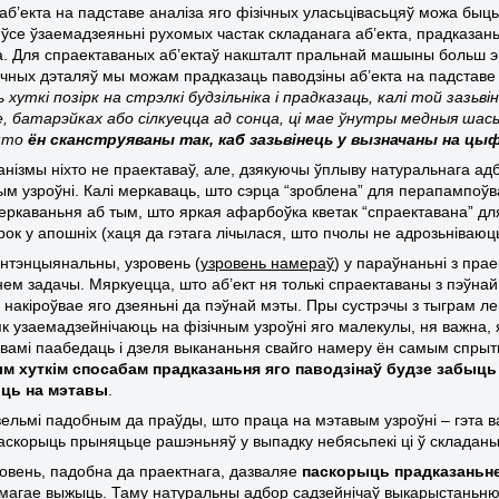
аб’екта на падставе аналіза яго фізічных уласьцівасьцяў можа быць
ўсе ўзаемадзеяньні рухомых частак складанага аб’екта, прадказаньн
а. Для спраектаваных аб’ектаў накшталт пральнай машыны больш 
зічных дэталяў мы можам прадказаць паводзіны аб’екта на падставе
 хуткі позірк на стрэлкі будзільніка і прадказаць, калі той зазьві
, батарэйках або сілкуецца ад сонца, ці мае ўнутры медныя шас
 што
ён сканструяваны так, каб зазьвінець у вызначаны на цы
нізмы ніхто не праектаваў, але, дзякуючы ўплыву натуральнага адб
ым узроўні. Калі меркаваць, што сэрца “зроблена” для перапампоўв
еркаваньня аб тым, што яркая афарбоўка кветак “спраектавана” д
рок у апошніх (хаця да гэтага лічылася, што пчолы не адрозьніваюц
 інтэнцыянальны, узровень (
узровень намераў
) у параўнаньні з пр
ем задачы. Мяркуецца, што аб’ект ня толькі спраектаваны з пэўнай 
кі накіроўвае яго дзеяньні да пэўнай мэты. Пры сустрэчы з тыграм 
к узаемадзейнічаюць на фізічным узроўні яго малекулы, ня важна, я
 вамі паабедаць і дзеля выкананьня свайго намеру ён самым спрыт
м хуткім спосабам прадказаньня яго паводзінаў будзе забыць а
ць на мэтавы
.
ельмі падобным да праўды, што праца на мэтавым узроўні – гэта в
аскорыць прыняцьце рашэньняў у выпадку небясьпекі ці ў складаны
овень, падобна да праектнага, дазваляе
паскорыць прадказаньне
амагае выжыць. Таму натуральны адбор садзейнічаў выкарыстаньню