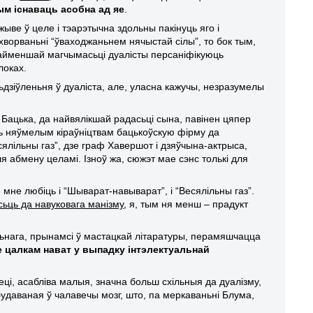
ым існаваць асобна ад яе
.
жыве ў целе і тэарэтычна здольны пакінуць яго і
хворваньні “ўваходжаньнем нячыстай сілы”, то бок тым,
 найменшай магчымасьці дуалісты персаніфікуюць
локах.
ьдзіўленьня ў дуаліста, але, уласна кажучы, незразумелы
Бацька, да найвялікшай радасьці сына, павінен цяпер
іць няўмелым кіраўніцтвам бацькоўскую фірму да
есялільны газ”, дзе граф Хавершот і дзяўчына-актрыса,
 абмену целамі. Ізноў жа, сюжэт мае сэнс толькі для
 мне любіць і “Шыварат-навыварат”, і “Весялільны газ”.
ьць да навуковага манізму
, я, тым ня менш – прадукт
ольнага, прынамсі ў мастацкай літаратуры, перамяшчацца
ае цалкам нават у выпадку інтэлектуальнай
ці, асабліва малыя, значна больш схільныя да дуалізму,
будаваная ў чалавечы мозг, што, па меркаваньні Блума,