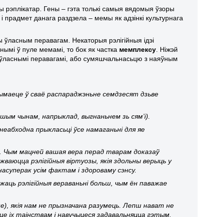
 рэплікатар. Гены – гэта толькі самыя вядомыя ўзоры
і прадмет данага раздзела – мемы як адзінкі культурнага
ы ўласным перавагам. Некаторыя рэлігійныя ідэі
мі ў пуле мемамі, то бок як частка
мемплексу
. Ніжэй
 ўласнымі перавагамі, або сумяшчальнасьцю з наяўным
рымаеце ў сваё распараджэньне семдзесят дзьве
 іншым чынам, напрыклад, выгнаньнем зь сям’і).
неабходна прыкласьці ўсе намаганьні для яе
ю. Чым мацней вашая вера перад тварам доказаў
ваюцца рэлігійныя віртуозы, якія здольны верыць у
насуперак усім фактам і здороваму сэнсу.
жаць рэлігійныя вераваньні больш, чым ён паважае
не), якія нам не прызначана разумець. Лепш нават не
йце іх таінствам і навучыцеся задавальняцца гэтым.