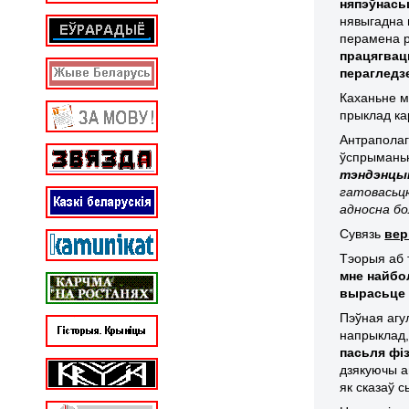
няпэўнась
нявыгадна 
перамена р
працягвац
перагледз
Каханьне м
прыклад ка
Антраполаг 
ўспрыманьн
тэндэнцыю
гатовасьцю
адносна бо
Сувязь
вер
Тэорыя аб
мне найбо
вырасьце і
Пэўная агул
напрыклад,
пасьля фі
дзякуючы а
як сказаў 