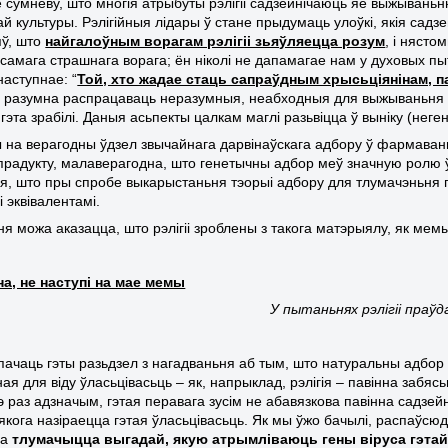
е сумневу, што многія атрыбуты рэлігіі садзейнічаюць яе выжываньн
ай культуры. Рэлігійныя лідары ў стане прыдумаць улоўкі, якія са
ў, што
найгалоўным ворагам рэлігіі зьяўляецца розум
, і нясто
е самага страшнага ворага; ён ніколі не дапамагае нам у духовых п
наступнае: “
Той, хто жадае стаць сапраўдным хрысьціянінам, 
 разумна распрацаваць неразумныя, неабходныя для выжываньня ас
гэта зрабілі. Даныя асьпекты цалкам маглі разьвіцца ў выніку (нег
на верагодны ўдзел звычайнага дарвінаўскага адбору ў фармаваньні 
прадукту, малаверагодна, што генетычны адбор меў значную ролю ў
я, што пры спробе выкарыстаньня тэорыі адбору для тлумачэньня гэ
 эквівалентамі.
ня можа аказацца, што рэлігіі зроблены з такога матэрыялу, як мем
а, не наступі на мае мемы
У пытаньнях рэлігіі праў
пачаць гэты разьдзел з нагадваньня аб тым, што натуральны адбор
ая для віду ўласьцівасьць – як, напрыклад, рэлігія – павінна забяс
э раз адзначым, гэтая перавага зусім не абавязкова павінна садзе
у якога назіраецца гэтая ўласьцівасьць. Як мы ўжо бачылі, распаўс
ча
тлумачыцца выгадай,
якую атрымліваюць гены віруса гэтай