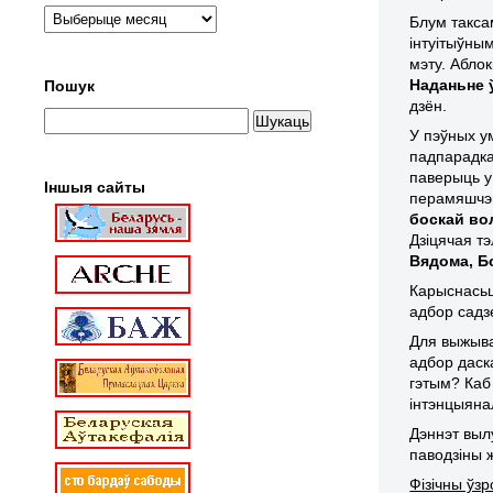
Блум такса
інтуітыўным
мэту. Аблок
Наданьне 
Пошук
дзён.
У пэўных у
падпарадка
паверыць у 
Іншыя сайты
перамяшчэн
боскай во
Дзіцячая т
Вядома, Б
Карыснасьц
адбор садзе
Для выжыва
адбор даск
гэтым? Каб
інтэнцыяна
Дэннэт вы
паводзіны ж
Фізічны ўз