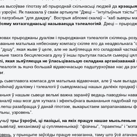
ма высоўвае гіпотэзу аб прыроднай схільнасьці людзей да
крэацыя
 узроўні. Як паказала ў сваім артыкуле “Дзеці – “інтуітыўныя тэіс
і патрэбныя “для дажджу”. Вострыя абломкі скалаў – “каб зьвяры магл
ўсяму мэтазгоднасьці называецца тэлеалогіяй
. Дзеці – прыродж
мовах прыроджаны дуалізм і прыроджаная тэлеалогія схіляюць розум
ваньне матылька нябеснаму компасу схіляе яго да неадвольнага “с
“душу”, якая жыве ў целе, але не зьяўляецца яго складовай часткай.
ьне такога бесцялеснага духу ў іншы прытулак пасьля сьмерці цяле
лі, якая зьяўляецца не ўласьцівасьцю складана арганізавана
элеалогія зь яшчэ большай відавочнасьцю падштурхоўвае нас да рэлі
ог
.
ь сьветлавога компаса для матылька відавочная, але ў чым выгада 
йнічаў дуалізму і тэлеалогіі ў сьвядомасьці нашых далёкіх продкаў 
ньня ў нашым сьвеце вельмі важна заранёў ведаць паводзіны нава
аналіў наш мозг для хуткага і эфектыўнага выкананьня падобнай пра
 лепш разабрацца ў данай гіпотэзе, выкарыстаем запрапанаваны ф
льны, узровень”.
лучыў
тры ўзроўні, ці пазіцыі, на якіх працуе нашае мысьленьне
ывёлаў, механізмаў ці супляменьнікаў: “фізічны”, “праектны” і “мэт
ровень
, у прынцыпе заўсёды працуе незаганна, таму што ўсё атачэн