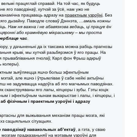
 вельмі працяглай справай. На той час, як будуць
е яго паводзінаў, хутчэй за ўсё, нам ужо не
эканамічна працаваць адразу на
праектным узроўні
. Без
 яго дызайну. Паводле словаў Дэннэта,
…амаль кожны
ніць. Нам ня важна і не абавязкова ведаць, ці працуе ён
ьцяронкі або крамнёвую мікрасьхему – мы проста
ферблаце час
.
ору, у дачыненьні да іх таксама можна рабіць прагнозы
аньня крыві, мы хутчэй разьбярэмся ў яго працы. На
ля прывабліваньня пчолаў, Карл фон Фрыш адкрыў
ь колеры).
аектным зьяўляецца яшчэ больш эфектыўным
мэтай, але яшчэ і ўтрымлівае ў сабе нейкі актыўны
лепш не задумвацца надоўга аб яго магчымых паводзінах.
к сканструяваны яго лапы, кіпцюры і зубы. Гэты коцік
ным і эфектыўным чынам выкарыстае і лапы, і кіпцюры, і
б фізічным і праектным узроўні і адразу
артасны для выжываньня механізм працы мозга, які
хз сацыяльных сітуацыях.
 паводзінаў
навакольных аб’ектаў
, а гэта, у сваю
 мозгам прадказаньняў на мэтавым узроўні для