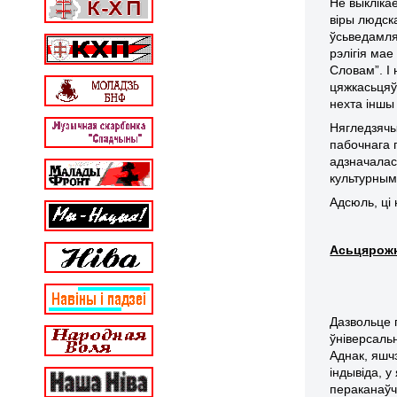
Не выкліка
віры людск
ўсьведамля
рэлігія ма
Словам”. І 
цяжкасьцяў
нехта іншы 
Нягледзячы 
пабочнага 
адзначалас
культурнымі
Адсюль, ці 
Асьцярожн
Дазвольце 
ўніверсальн
Аднак, яшч
індывіда, 
пераканаў