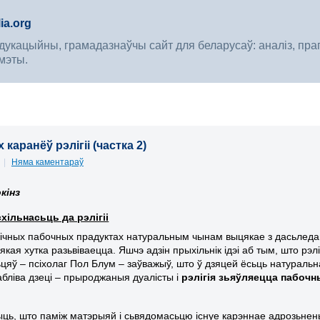
ia.org
укацыйны, грамадазнаўчы сайт для беларусаў: аналіз, прагноз
мэты.
 каранёў рэлігіі (частка 2)
9
|
Няма каментараў
кінз
схільнасьць да рэлігіі
іхічных пабочных прадуктах натуральным чынам выцякае з дасьледав
 якая хутка разьвіваецца. Яшчэ адзін прыхільнік ідэі аб тым, што р
ьцяў – псіхолаг Пол Блум – заўважыў, што ў дзяцей ёсьць натуральн
абліва дзеці – прыроджаныя дуалісты і
рэлігія зьяўляецца пабочн
чыць, што паміж матэрыяй і сьвядомасьцю існуе карэннае адрозьне