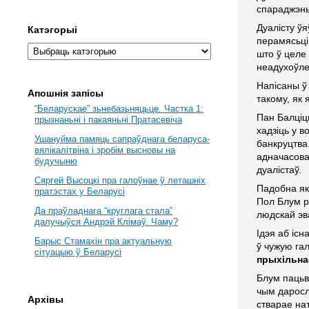
спараджэнь
Дуалісту ўя
Катэгорыі
перамясьці
што ў целе
неадухоўлен
Напісаны ў
Апошнія запісы
такому, як 
“Беларускае” зьнебазьняцьце. Частка 1:
Пан Балціц
прызнаньні і пакаяньні Пратасевіча
хадзіць у в
Ушануйма памяць сапраўднага беларуса-
банкруцтва.
вялікалітвіна і зробім высновы на
адначасова
будучыню
дуалістаў.
Сяргей Высоцкі пра галоўнае ў леташніх
Падобна як 
пратэстах у Беларусі
Пол Блум р
Да праўладнага “круглага стала”
людскай эв
далучыўся Андрэй Клімаў. Чаму?
Ідэя аб іс
Барыс Стамахін пра актуальную
ў чужую га
сітуацыю ў Беларусі
прыхільна
Блум пацьв
чым даросл
Архівы
стварае на