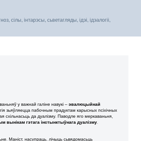
, сілы, інтарэсы, сьветагляды, ідэі, ідэалогіі,
аньняў у важнай галіне навукі –
эвалюцыйнай
элігія зьяўляецца пабочным прадуктaм карысных псіхічных
ая схільнасьць да дуалізму.
Паводле яго меркаваньня,
ым вынікам гэтага інстынктыўнага дуалізму
.
ньне.
Маніст
, насупраць, лічыць сьвядомасьць