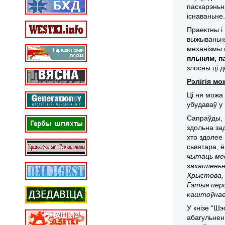
паскарэньн
існаваньне
Праектны і
выжываньня
механізмы 
плыням, п
злосны ці 
Рэлігія м
Ці ня можа
убудаваў у
Сапраўды, 
здольна зад
хто здолее
сьвятара, 
чытаць мес
захапленьн
Хрыстова, 
Гэтыя перш
каштоўнае
У кнізе “Ш
абагульнен