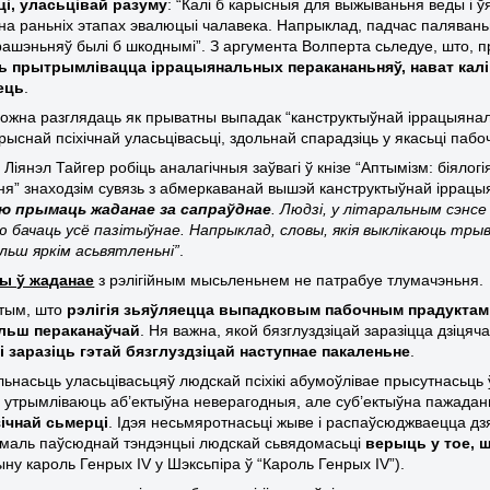
ці, уласьцівай разуму
: “Калі б карысныя для выжываньня веды і ў
на раньніх этапах эвалюцыі чалавека. Напрыклад, падчас паляваньн
ашэньняў былі б шкоднымі”. З аргумента Волперта сьледуе, што, 
ь прытрымлівацца іррацыянальных перакананьняў, нават калі
ець
.
ожна разглядаць як прыватны выпадак “канструктыўнай іррацыянальн
рыснай псіхічнай уласьцівасьці, здольнай спарадзіць у якасьці паб
Ліянэл Тайгер робіць аналагічныя заўвагі ў кнізе “Аптымізм: біялог
я” знаходзім сувязь з абмеркаванай вышэй канструктыўнай іррацы
 прымаць жаданае за сапраўднае
. Людзі, у літаральным сэнс
 бачаць усё пазітыўнае. Напрыклад, словы, якія выклікаюць тры
льш яркім асьвятленьні”
.
ы ў жаданае
з рэлігійным мысьленьнем не патрабуе тлумачэньня.
 тым, што
рэлігія зьяўляецца выпадковым пабочным прадуктам 
льш пераканаўчай
. Ня важна, якой бязглуздзіцай заразіцца дзіця
 заразіць гэтай бязглуздзіцай наступнае пакаленьне
.
ьнасьць уласьцівасьцяў людскай псіхікі абумоўлівае прысутнасьць ў 
 утрымліваюць аб’ектыўна неверагодныя, але суб’ектыўна пажада
зічнай сьмерці
. Ідэя несьмяротнасьці
жыве і распаўсюджваецца дз
маль паўсюднай тэндэнцыі людскай сьвядомасьці
верыць у тое, 
сыну кароль Генрых
IV
у Шэксьпіра ў “Кароль Генрых
IV
”).