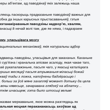
еры аб’ектам, ад паводзінаў якіх залежыць наша
зваляюць паскорыць прадказаньне паводзінаў важных для
добна да іншых карысных прыстасаваньняў, гэтыя
этанакіраваныя паводзіны надвор’ю, хвалям,
насьці й нечай волі там, дзе яе няма, і падазраем
му, уласьцівага мозгу
рацыянальных механізмаў, якія натуральны адбор
гадваюць паводзіны, уласьцівыя для закаханых. Каханьне
сур’ёзна і кранальна апісвае асалоду, якая чакае таго,
ё рукапалажэньне, пасьля чаго, у якасьці каталіцкага
ршых месяцаў пасьля атрыманьня міласьці божай
кокваў тады з ложка, напоўнены бадзёрасьцю і
с… больш за ўсё мяне захапляў момант дотыку да цела
 ў вочы нявесьце, зачаравана глядзеў на аблатку…
ткім шчасьцем; гэта было штосьці вельмі
выказвае меркаваньне, якое можна разглядаць як
альная моцная перакананасьць ахоўвае ад