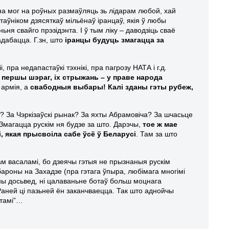
ана мог на роўных размаўляць зь лідарам любой, хай
таўніком дзясяткаў мільёнаў іранцаў, якія ў любы
ьня свайго прэзідэнта. І ў тым ліку – даводзіць сваё
дабацца. Г.зн, што
іранцы будуць змагацца за
пра недапастаўкі тэхнікі, пра пагрозу НАТА і г.д.
іх першы шэраг, іх стрыжань – у праве народа
 армія, а
свабодныя выбары! Калі зданы гэты рубеж,
ць? За Чэркізаўскі рынак? За яхты Абрамовіча? За шчасьце
 Змагацца рускім ня будзе за што. Дарэчы,
тое ж мае
, якая прысвоіла сабе ўсё ў Беларусі
. Там за што
м васаламі, бо дзеячы гэтыя не прызнаныя рускім
бароны на Захадзе (пра гэтага ўпыра, любімага многімі
ны досьвед, ні цалаваньне ботаў больш моцнага
 Раней ці пазьней ён заканчваецца. Так што аднойчы
нтамі”…