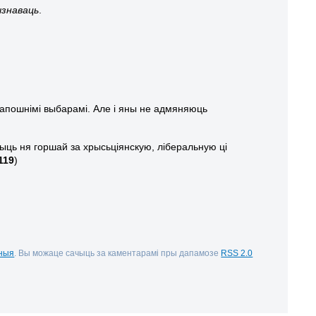
ызнаваць
.
 апошнімі выбарамі. Але і яны не адмяняюць
ыць ня горшай за хрысьціянскую, ліберальную ці
119
)
ьныя
. Вы можаце сачыць за каментарамі пры дапамозе
RSS 2.0