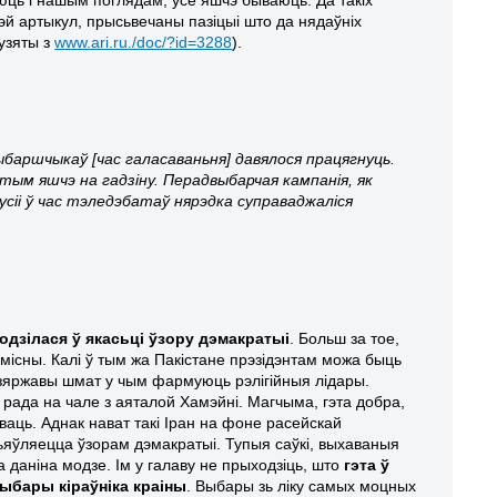
эй артыкул, прысьвечаны пазіцыі што да нядаўніх
 узяты з
www.ari.ru./doc/?id=3288
).
 выбаршчыкаў [час галасаваньня] давялося працягнуць.
затым яшчэ на гадзіну. Перадвыбарчая кампанія, як
усіі ў час тэледэбатаў нярэдка суправаджаліся
рыводзілася ў якасьці ўзору дэмакратыі
. Больш за тое,
амісны. Калі ў тым жа Пакістане прэзідэнтам можа быць
 дзяржавы шмат у чым фармуюць рэлігійныя лідары.
ада на чале з аяталой Хамэйні. Магчыма, гэта добра,
ваць. Аднак нават такі Іран на фоне расейскай
ьяўляецца ўзорам дэмакратыі. Тупыя саўкі, выхаваныя
 даніна модзе. Ім у галаву не прыходзіць, што
гэта ў
ыбары кіраўніка краіны
. Выбары зь ліку самых моцных