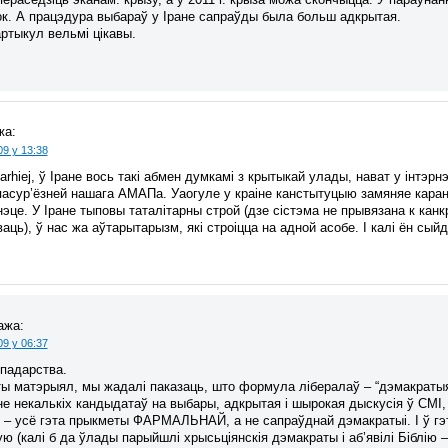
ок. А працэдура выбараў у Іране сапраўды была больш адкрытая.
ртыкул вельмі цікавы.
жа:
09 у 13:38
rhiej, ў Іране вось такі абмен думкамі з крытыкай улады, нават у інтэр
пасур’ёзней нашага АМАПа. Уаогуле у краіне канстытуцыю замяняе каран 
эце. У Іране тыповы таталітарны строй (дзе сістэма не прывязана к кан
аць), ў нас жа аўтарытарызм, які строіцца на адной асобе. І калі ён сый
ажа:
09 у 06:37
падарства.
ы матэрыял, мы жадалі паказаць, што формула лібералаў – “дэмакратыя
е некалькіх кандыдатаў на выбары, адкрытая і шырокая дыскусія ў СМІ,
д. – усё гэта прыкметы ФАРМАЛЬНАЙ, а не сапраўднай дэмакратыі. І ў гэт
ю (калі б да ўлады парыйшлі хрысьціянскія дэмакраты і аб’явілі Біблію