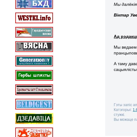
Мы далёкія
Віктар Ув
Ад рэдакц
Мы ведаем 
пранцыповы
А таму дав
сацыялісты
Гэты запіс а
Катэгорыі:
1.
стужкі.
Вы можаце па