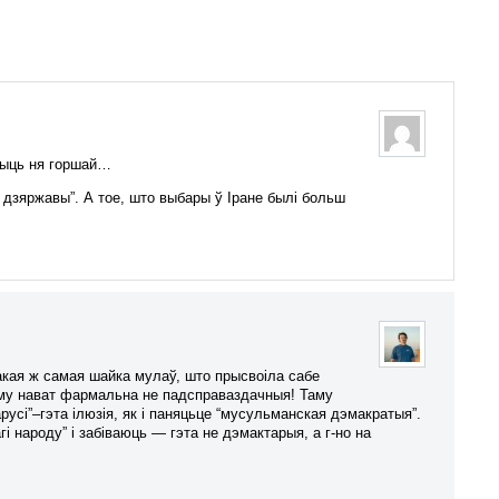
быць ня горшай…
 дзяржавы”. А тое, што выбары ў Іране былі больш
такая ж самая шайка мулаў, што прысвоіла сабе
ому нават фармальна не падсправаздачныя! Таму
усі”–гэта ілюзія, як і паняцьце “мусульманская дэмакратыя”.
і народу” і забіваюць — гэта не дэмактарыя, а г-но на