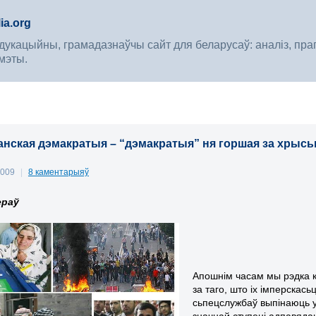
ia.org
укацыйны, грамадазнаўчы сайт для беларусаў: аналіз, прагноз
мэты.
нская дэмакратыя – “дэмакратыя” ня горшая за хрысьц
2009
|
8 каментарыяў
ераў
Апошнім часам мы рэдка ка
за таго, што іх імперскас
сьпецслужбаў выпінаюць у
значнай ступені адпавяда