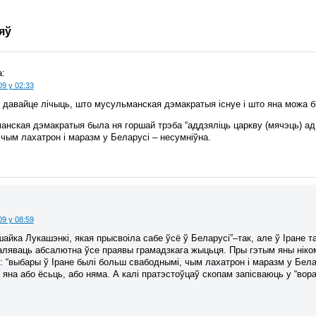
яў
:
09 у 02:33
у давайце лічыць, што мусульманская дэмакратыя існуе і што яна можа 
анская дэмакратыя была ня горшай трэба “аддзяліць царкву (мячэць) ад
чым лахатрон і маразм у Беларусі – несумніўна.
09 у 08:59
айка Лукашэнкі, якая прысвоіла сабе ўсё ў Беларусі”–так, але ў Іране 
аляваць абсалютна ўсе праявы грамадзкага жыцьця. Пры гэтым яны нік
 “выбары ў Іране былі больш свабоднымі, чым лахатрон і маразм у Белар
яна або ёсьць, або няма. А калі пратэстоўцаў скопам запісваюць у “вораг