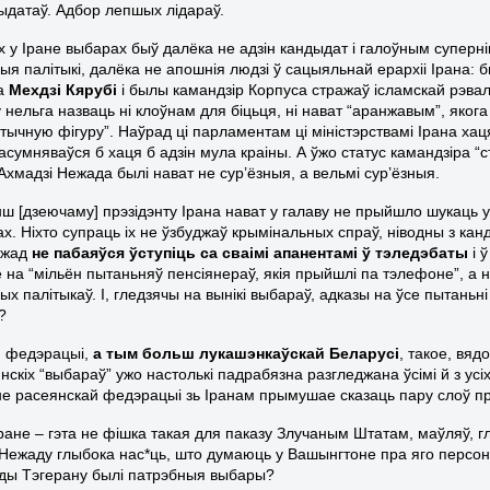
дыдатаў. Адбор лепшых лідараў.
 у Іране выбарах быў далёка не адзін кандыдат і галоўным суперні
ыя палітыкі, далёка не апошнія людзі ў сацыяльнай ерархіі Ірана: 
а
Мехдзі Кярубі
і былы камандзір Корпуса стражаў ісламскай рэв
нельга назваць ні клоўнам для біцьця, ні нават “аранжавым”, якога н
тычную фігуру”. Наўрад ці парламентам ці міністэрствамі Ірана хаця 
сумняваўся б хаця б адзін мула краіны. А ўжо статус камандзіра “с
 Ахмадзі Нежада былі нават не сур’ёзныя, а вельмі сур’ёзныя.
ш [дзеючаму] прэзідэнту Ірана нават у галаву не прыйшло шукаць у к
ах. Ніхто супраць іх не ўзбуджаў крымінальных спраў, ніводны з ка
ежад
не пабаяўся ўступіць са сваімі апанентамі ў тэледэбаты
і 
е на “мільён пытаньняў пенсіянераў, якія прыйшлі па тэлефоне”, а 
х палітыкаў. І, гледзячы на вынікі выбараў, адказы на ўсе пытаньн
?
й федэрацыі,
а тым больш лукашэнкаўскай Беларусі
, такое, вя
скіх “выбараў” ужо настолькі падрабязна разгледжана ўсімі й з усі
е расеянскай федэрацыі зь Іранам прымушае сказаць пару слоў пра
ране – гэта не фішка такая для паказу Злучаным Штатам, маўляў, гл
 Нежаду глыбока нас*ць, што думаюць у Вашынгтоне пра яго персону.
ды Тэгерану былі патрэбныя выбары?