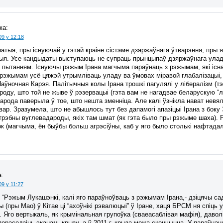
жа:
09 у 12:18
ратыя, пры існуючай у гэтай краіне сістэме дзяржаўнага ўтварэння, пры я
я. Усе кандыдаты выступаюць не супраць прынцыпаў дзяржаўнага уладка
 пытанням. Існуючы рэжым Ірана магчыма параўнаць з рэжымам, які існа
 рэжымам усё цяжэй утрымліваць уладу ва ўмовах міравой глабалізацыі, в
Паўночная Карэя. Палітычныя колы Ірана трошкі пагулялі у лібералізм (тэ
оду, што той не жыве ў рэзервацыі (гэта вам не нагадвае беларускую “лі
арода паверыла ў тое, што нешта зменніца. Але калі ўзнікла нават невя
ар. Зразумела, што не абышлось тут без дапамогі апазіцыі Ірана з боку
атрэбны вуглевадароды, якіх там шмат (як гэта было пры рэжыме шаха). 
к (магчыма, ён быўбы больш агрэсіўны, каб у яго было столькі нафтадал
:
9 у 11:27
Рэжым Лукашэнкі, калі яго параўноўваць з рэжымам Ірана,- дзіцячы садо
ы (пры Мао) ў Кітае ці “ахоўнікі рэвалюцыі” ў Іране, хаця БРСМ ня спіць
 Яго вертыкаль, як крымінальная групоўка (сваеасаблівая мафія), давол
ераседзіць эканам. крызу, а ў 2011 г. крыза можа скончыцца. У параўнан