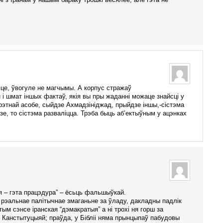
нэце, ўвогуле не магчымы. А корпус стражаў
і шмат іншых фактаў, якія вы пры жаданні можаце знайсці у
крэтнай асобе, сыйдзе Ахмадзініджад, прыйдзе іншы,-сістэма
дзе, то сістэма разваліцца. Трэба быць аб’ектыўным у ацэнках
 – гэта працэдура” – ёсьць фальшыўкай.
 рэальнае палітычнае змаганьне за ўладу, дакладны падлік
ым сэнсе іранская “дэмакратыя” а ні трохі ня горш за
 – Канстытуцыяй; праўда, у Бібліі няма прынцыпаў пабудовы