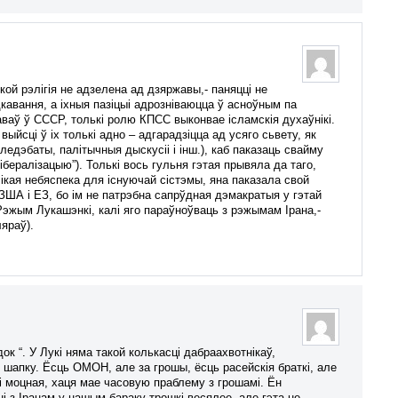
кой рэлігія не адзелена ад дзяржавы,- паняцці не
вання, а іхныя пазіцыі адрозніваюцца ў асноўным па
ваў ў СССР, толькі ролю КПСС выконвае ісламскія духаўнікі.
ыйсці ў іх толькі адно – адгарадзіцца ад усяго сьвету, як
ледэбаты, палітычныя дыскусіі і інш.), каб паказаць свайму
бералізацыю”). Толькі вось гульня гэтая прывяла да таго,
лікая небяспека для існуючай сістэмы, яна паказала свой
 ЗША і ЕЗ, бо ім не патрэбна сапрўдная дэмакратыя у гэтай
Рэжым Лукашэнкі, калі яго параўноўваць з рэжымам Ірана,-
яраў).
к “. У Лукі няма такой колькасці дабраахвотнікаў,
 у шапку. Ёсць ОМОН, але за грошы, ёсць расейскія браткі, але
і моцная, хаця мае часовую праблему з грошамі. Ён
ні з Іранам у нашым бараку трошкі весялее, але гэта не