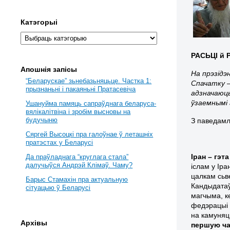
Катэгорыі
РАСЬЦІ й 
Апошнія запісы
На прэзідэ
“Беларускае” зьнебазьняцьце. Частка 1:
Спачатку –
прызнаньні і пакаяньні Пратасевіча
адзначаюць
ўзаемнымі 
Ушануйма памяць сапраўднага беларуса-
вялікалітвіна і зробім высновы на
будучыню
З паведамл
Сяргей Высоцкі пра галоўнае ў леташніх
пратэстах у Беларусі
Іран – гэт
Да праўладнага “круглага стала”
далучыўся Андрэй Клімаў. Чаму?
іслам у Ір
цалкам сьв
Барыс Стамахін пра актуальную
Кандыдатаў
сітуацыю ў Беларусі
магчыма, ке
федэрацы
на камуняц
Архівы
першую ча