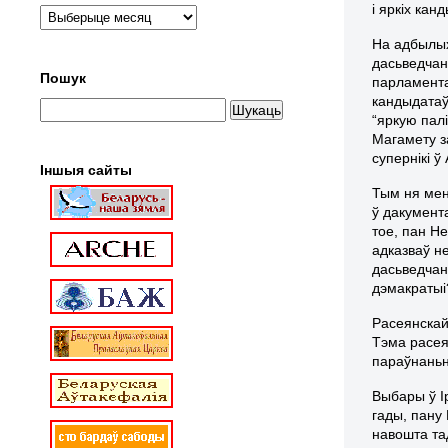
і яркіх кан
На адбылых
дасьведчан
Пошук
парламент
кандыдатаў 
“яркую палі
Магамету за
супернікі ў
Іншыя сайты
Тым ня мен
ў дакумент
тое, пан Н
адказваў н
дасьведчаны
дэмакратыі
Расеянска
Тэма расеян
параўнаньн
Выбары ў І
гады, пану
навошта та