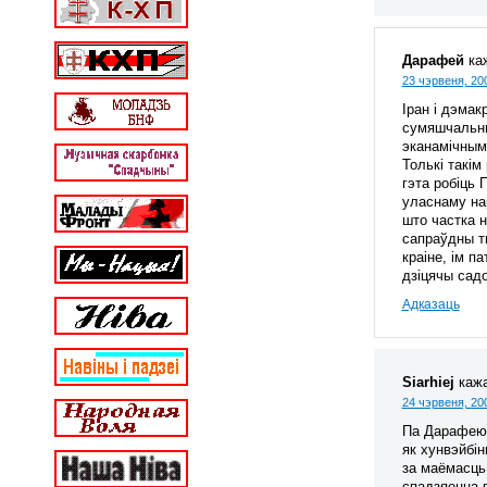
Дарафей
ка
23 чэрвеня, 20
Іран і дэмак
сумяшчальны
эканамічным
Толькі такім
гэта робіць 
уласнаму нар
што частка н
сапраўдны тв
краіне, ім п
дзіцячы садо
Адказаць
Siarhiej
кажа
24 чэрвеня, 200
Па Дарафею “
як хунвэйбін
за маёмасць.
спадзяецца п