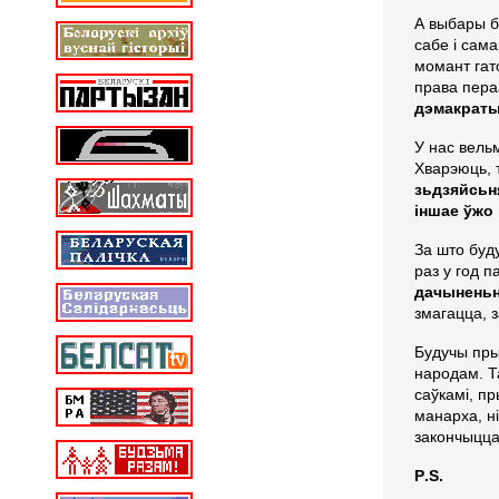
А выбары б
сабе і сама
момант гато
права пера
дэмакраты
У нас вельм
Хварэюць, т
зьдзяйсьн
іншае ўжо 
За што буду
раз у год 
дачыненьне
змагацца, 
Будучы пры
народам. Та
саўкамі, п
манарха, ні
закончыцца
P
.
S
.