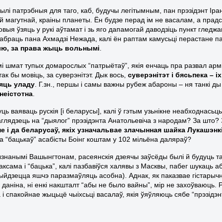
ылі патрэбныя для таго, каб, будучы легітымным, пан прэзідэнт Ір
й магутнай, краіны планеты. Ён будзе перад ім не васалам, а прадс
выя ўзяць у рукі аўтамат і зь яго дапамогай даводзіць пункт гледжан
абраць пана Ахмадзі Нежада, калі ён раптам камусьці перастане па
ю, за права жыць вольнымі
.
і шмат тупых домарослых “патрыётаў”, якія енчаць пра развал арміі, 
ак бы мовіць, за суверэнітэт. Дык вось,
суверэнітэт і бясьпека – 
яць уладу
. Г.зн., першы і самы важны рубеж абароны – ня танкі ды
неістотна
.
ць ваяваць рускія [і беларусы], калі ў гэтым узьнікне неабходнась
паглядзець на “дыялог” прэзідэнта Анатольевіча з народам? За што?
 і да беларусаў, якіх узначальвае злачынная шайка Лукашэнкі
за “бацькаў” асабісты Боінг коштам у 102 мільёна даляраў?
знанымі Вашынгтонам, расеянскія дзеячы заўсёды былі й будуць та
ксама і “бацька”, калі пазбавіўся халявы з Масквы, пабег шукаць а
рыйдзецца яшчэ паразмаўляць асобна). Аднак, як паказвае гістарыч
 даніна, ні енкі накшталт “абы не было вайны”, мір не захоўваюць.
 і спакойнае жыцьцё чыіхсьці васалаў, якія ўяўляюць сябе “прэзідэ