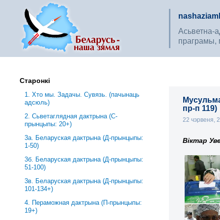
nashaziaml
Асьветна-ад
праграмы, 
Старонкі
1. Хто мы. Задачы. Сувязь. (пачынаць
Мусульма
адсюль)
пр-п 119)
2. Сьветаглядная дактрына (С-
22 чэрвеня, 
прынцыпы: 20+)
3a. Беларуская дактрына (Д-прынцыпы:
Віктар Ув
1-50)
3б. Беларуская дактрына (Д-прынцыпы:
51-100)
3в. Беларуская дактрына (Д-прынцыпы:
101-134+)
4. Пераможная дактрына (П-прынцыпы:
19+)