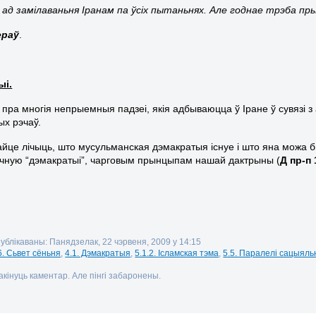
 ад замілаваньня Іранам па ўсіх пытаньнях. Але годнае трэба пр
ераў
.
ыі.
пра многія непрыемныя падзеі, якія адбываюцца ў Іране ў сувязі з
х рэчаў.
айце лічыць, што мусульманская дэмакратыя існуе і што яна можа б
чную “дэмакратыі”, чарговым прынцыпам нашай дактрыны (
Д пр-п 
публікаваны: Панядзелак, 22 чэрвеня, 2009 у 14:15
6. Сьвет сёньня
,
4.1. Дэмакратыя
,
5.1.2. Ісламская тэма
,
5.5. Паралелі сацыял
кінуць каментар. Але пінгі забаронены.