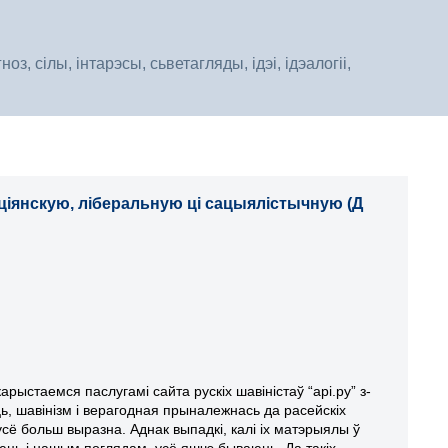
, сілы, інтарэсы, сьветагляды, ідэі, ідэалогіі,
іянскую, ліберальную ці сацыялістычную (Д
рыстаемся паслугамі сайта рускіх шавіністаў “арі.ру” з-
ьць, шавінізм і верагодная прыналежнась да расейскіх
сё больш выразна. Аднак выпадкі, калі іх матэрыялы ў
юць і нашым поглядам, усё яшчэ бываюць. Да такіх