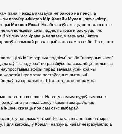
кам пана Нежада аказаўся не баксёр на пенсіі, а
былы прэм’ер-міністар
Мір Хасэйн Мусаві
, экс-сьпікер
алюцыі
Мохсен Рэзаі
. Як лёгка заўважыць, кожнага з гэтых
ейкія вонкавыя сілы паднялі з гразі й раскруцілі як
б хвіліну мог кіраваць чалавек, у вернасьці якога
тражаў ісламскай рэвалюцыі” кажа сам за сябе. Г.зн., што
агосьці зь іх “няверныя подпісы” альбо “няверныя коскі”
ндыдатаў “выпадкова” не разьбіўся на самалёце. Больш за
ў наўпроставым эфіры перад вачыма ўсёй краіны
на жорсткія і граматна пастаўленыя пытаньні
і ён даў вычарпальныя. Што гэта, як не перамога
дома, нават ня сьнілася. Нават у самым цудоўным сьне.
х бакоў, што яе няма сэнсу і каментаваць. Аднак
 іншае, сказаць пра сам сэнс выбараў.
ядзіце: у нас дэмакратыя! Як паказалі апошнія чатыры
 І для кагосьці ў Крамлі, напэўна, нават незразумела: а