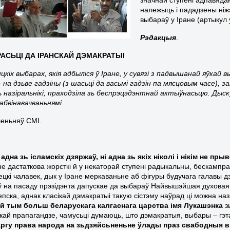
належыць і пададзены ніж
выбараў у Іране (артыкул
Рэдакцыя
.
РАСЬЦІ ДА ІРАНСКАЙ ДЭМАКРАТЫІ
нцкіх выбарах, якія адбыліся ў Іране, у сувязі з падвышанай яўкай
 на дзьве гадзіны (з шасьці да васьмі гадзін па мясцовым часе), 
 назіральнікі, праходзіла зь беспрэцэдэнтнай актыўнасьцю. Дыск
абвінавачваньнямі
.
еньняў СМІ.
а адна зь ісламскіх дзяржаў, ні адна зь якіх ніколі і нікім не п
ане дастаткова жорсткі й у некаторай ступені радыкальны, бескампр
ецкі чалавек, дык у Іране меркаваньне аб фігуры будучага галавы
 на пасаду прэзідэнта дапускае да выбараў Найвышэйшая духовая р
пска, аднак класікай дэмакратыі такую сістэму наўрад ці можна наз
і
й тым больш беларускага калгаснага царства імя Лукашэнка
з
кай прапагандзе, чамусьці думаюць, што дэмакратыя, выбары – гэта
ргу права народа на зьдзяйсьненьне ўлады праз свабодныя в