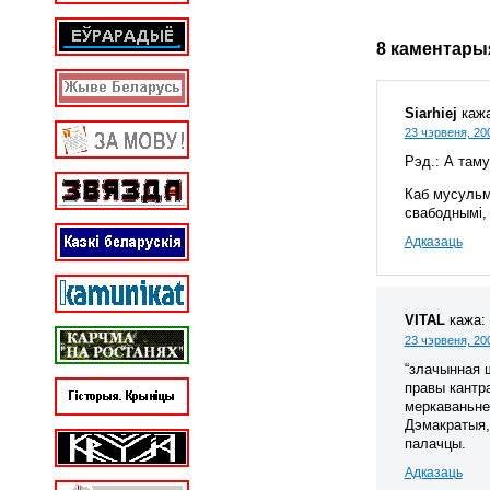
8 каментары
Siarhiej
кажа
23 чэрвеня, 20
Рэд.: А там
Каб мусульм
свабоднымі, 
Адказаць
VITAL
кажа:
23 чэрвеня, 20
“злачынная ш
правы кантр
меркаваньне:
Дэмакратыя, 
палачцы.
Адказаць