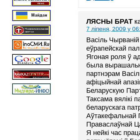
ЛЯСНЫ БРАТ
к
7 ліпеня, 2009 у 06
Васіль Чырваній
еўрапейскай палі
Ягоная роля ў а
была вырашальна
партнэрам Васіл
афіцыйнай апазі
Беларускую Пар
Таксама вялікі 
беларускага пат
Аўтакефальнай П
Праваслаўнай Ца
Я нейкі час пра