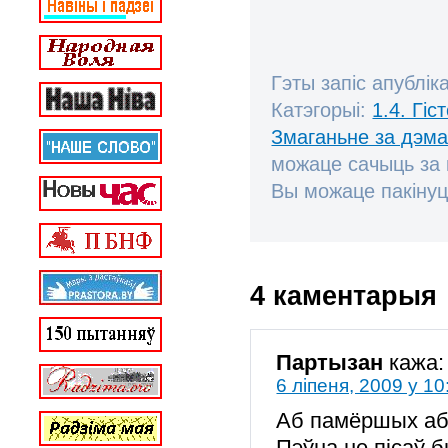
Гэты запіс апублік
Катэгорыі:
1.4. Гі
Змаганьне за дэм
можаце сачыць за
Вы можаце пакінуц
4 каментарыя
Партызан
кажа:
6 ліпеня, 2009 у 10
Аб памёршых аб
Пэўна не пісаў 