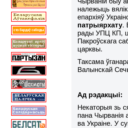
Чырваній быў 
належыць вялік
епархіяў Украі
патрыярхату
.
рады УПЦ КП, ц
Пакроўскага саб
царквы.
Таксама ўганар
Валынскай Сеч
Ад рэдакцыі:
Некаторыя зь с
пана Чырванія 
ва Украіне. У с