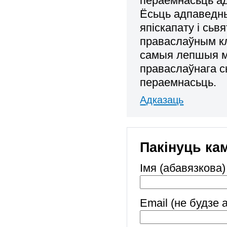
пераемнасьць ад
Ёсьць адпаведны
япіскапату і сь
праваслаўным кл
самыя лепшыя ме
праваслаўнага с
пераемнасьць.
Адказаць
Пакінуць ка
Імя (абавязкова)
Email (не будзе 