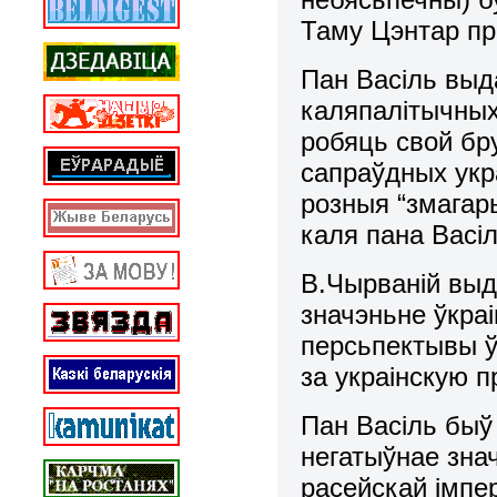
Таму Цэнтар пра
Пан Васіль выд
каляпалітычных 
робяць свой бр
сапраўдных укра
розныя “змагары
каля пана Вас
В.Чырваній выд
значэньне ўкра
персьпектывы ў
за украінскую 
Пан Васіль быў
негатыўнае знач
расейскай імпер