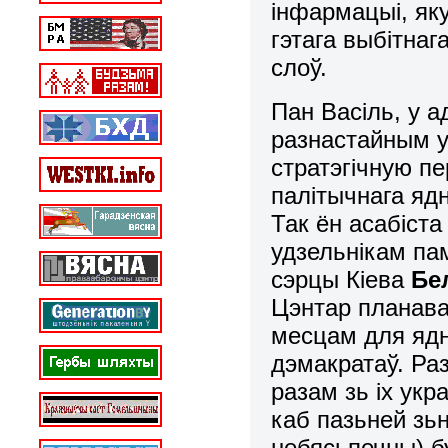
інфармацыі, як
гэтага выбітнаг
слоў.
Пан Васіль, у а
разнастайным у
стратэгічную п
палітычнага яд
Так ён асабіст
удзельнікам па
сэрцы Кіева
Бе
Цэнтар планава
месцам для ядн
дэмакратаў. Раз
разам зь іх укр
каб пазьней зьн
небясьпечны) б