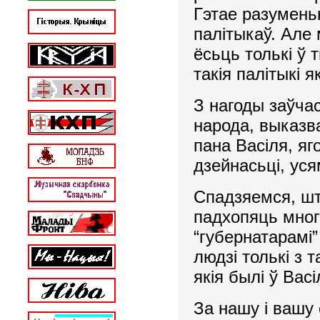
Гэтае разумень
палітыкаў. Але
ёсьць толькі ў 
такія палітыкі 
З нагоды заўчас
народа, выказв
пана Васіля, я
дзейнасьці, уся
Спадзяемся, шт
падхопяць многі
“губернатарамі”
людзі толькі з 
якія былі ў Вас
За нашу і вашу