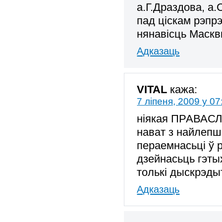
а.Г.Драздова, а.
пад ціскам рэпрэ
нянавісць Маскв
Адказаць
VITAL
кажа:
7 ліпеня, 2009 у 07
ніякая ПРАВАСЛ
нават з найлепш
пераемнасьці ў 
дзейнасьць гэты
толькі дыскрэд
Адказаць