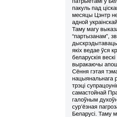
патрыётамі ў Бе
пакуль пад ціск
месяцы Цэнтр не
адной украінскай
Таму магу выказ
“партызанам”, з
дыскрэдытаваць 
якіх ведае ўся кр
беларускія вескі
выракаючы апошн
Сёння гэтая тэм
нацыянальнага р
трэці супрацоуні
самастойнай Пр
галоўным духоўн
сур’ёзная пагро
Беларусі. Таму 