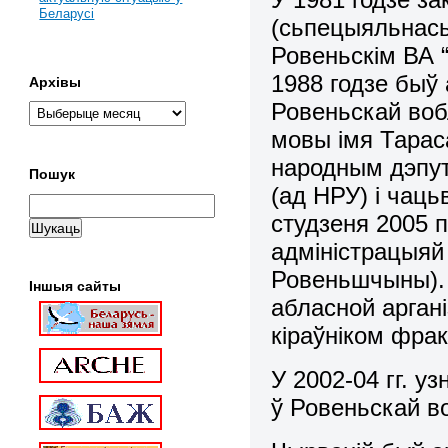
Беларусі
(сьпецыяльнась
Ровеньскім ВА 
1988 годзе быў 
Архівы
Ровеньскай воб
мовы імя Тарас
народным дэпут
Пошук
(ад НРУ) і чаць
студзеня 2005 п
адміністрацыяй
Ровеньшчыны).
Іншыя сайты
абласной аргані
кіраўніком фра
У 2002-04 гг. 
ў Ровеньскай в