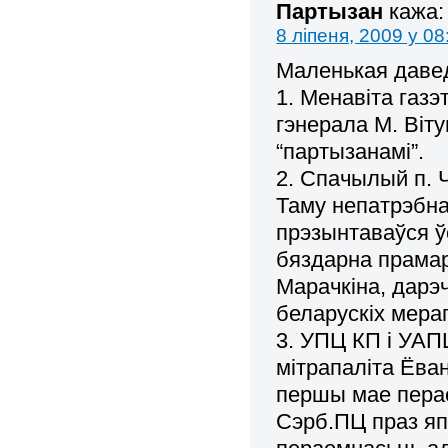
Партызан
кажа:
8 ліпеня, 2009 у 08
Маленькая давед
1. Менавіта газ
гэнерала М. Віт
“партызанамі”.
2. Спачылый п. Ч
Таму непатрэбна 
прэзынтаваўся ўс
бяздарна прамар
Марачкіна, дарэ
беларускіх мера
3. УПЦ КП і УАП
мітрапаліта Ёван
першы мае перае
Сэрб.ПЦ праз яп