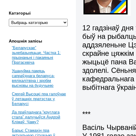
Катэгорыі
12 гадзінаў дня
быў на рыбалцы
Апошнія запісы
аддзяленьне Цэ
“Беларускае”
скрайне цяжкім
зьнебазьняцьце. Частка 1:
прызнаньні і пакаяньні
жыцьцё пана Ва
Пратасевіча
здолелі. Сёньня
Ушануйма памяць
сапраўднага беларуса-
кафедральнага 
вялікалітвіна і зробім
выбітнага ўкраі
высновы на будучыню
Сяргей Высоцкі пра галоўнае
ў леташніх пратэстах у
Беларусі
***
Да праўладнага “круглага
стала” далучыўся Андрэй
Клімаў. Чаму?
Васіль Чырвані
Барыс Стамахін пра
У 1981 годзе за
актуальную сітуацыю ў