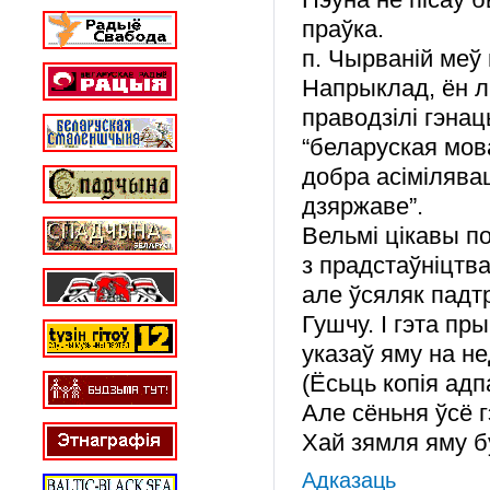
праўка.
п. Чырваній меў 
Напрыклад, ён л
праводзілі гэна
“беларуская мов
добра асімілява
дзяржаве”.
Вельмі цікавы по
з прадстаўніцтв
але ўсяляк падт
Гушчу. І гэта п
указаў яму на не
(Ёсьць копія ад
Але сёньня ўсё 
Хай зямля яму б
Адказаць