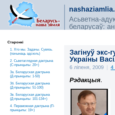
nashaziamlia
Асьветна-аду
беларусаў: ана
сьветагляды, і
Старонкі
1. Хто мы. Задачы. Сувязь.
Загінуў экс-
(пачынаць адсюль)
Украіны Вас
2. Сьветаглядная дактрына
(С-прынцыпы: 20+)
6 ліпеня, 2009
|
4
3a. Беларуская дактрына
(Д-прынцыпы: 1-50)
Рэдакцыя
.
3б. Беларуская дактрына
(Д-прынцыпы: 51-100)
3в. Беларуская дактрына
(Д-прынцыпы: 101-134+)
4. Пераможная дактрына (П-
прынцыпы: 19+)