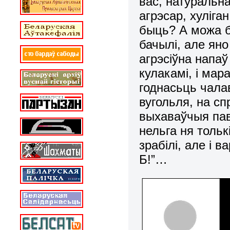
вас, натуральна
агрэсар, хуліга
быць?
А можа б
бачылі, але ян
агрэсіўна напаў
кулакамі, і мар
годнасьць чалав
вугольля, на с
выхаваўчыя пав
нельга ня тольк
зрабілі, але і 
Б!”…