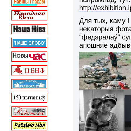
http://exhibitio
Для тых, каму і
некаторыя фота
“федэралаў” су
апошняе адбыва