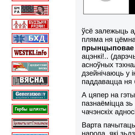
ўсё залежыць ад
пляма ня цёмна
прынцыповае 
ацэнкі!.. (дарэ
асноўных тэхнал
дзейнічаюць у 
паддавацца ня 
А цяпер на гэт
пазнаёміцца зь 
чачэнскіх аднос
Варта пачытаць
народа, які зь