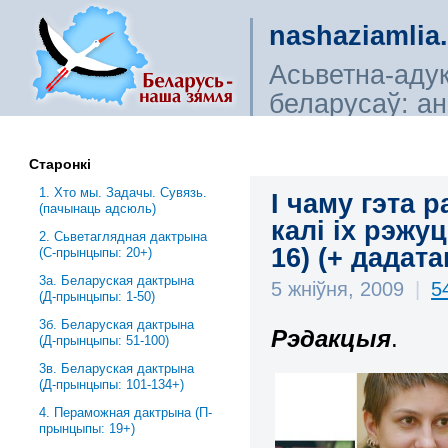
nashaziamlia
Асьветна-аду
беларусаў: ана
сьветагляды, і
Старонкі
1. Хто мы. Задачы. Сувязь.
І чаму гэта 
(пачынаць адсюль)
калі іх рэжуц
2. Сьветаглядная дактрына
16) (+ дадата
(С-прынцыпы: 20+)
3a. Беларуская дактрына
5 жніўня, 2009
|
5
(Д-прынцыпы: 1-50)
3б. Беларуская дактрына
Рэдакцыя
.
(Д-прынцыпы: 51-100)
3в. Беларуская дактрына
(Д-прынцыпы: 101-134+)
4. Пераможная дактрына (П-
прынцыпы: 19+)