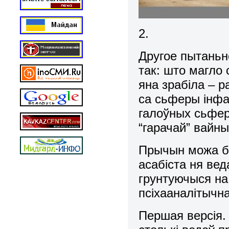
2.
Другое пытаньн
так: што магло
яна зрабіла – 
са сьферы інфа
галоўных сьфер
“гарачай” вайны
Прычын можа бы
асабіста ня ве
грунтуючыся на
псіхааналітычна
Першая версія.