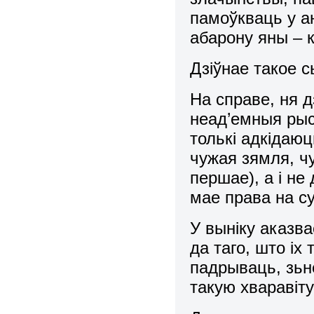
памоўкваць у а
абарону яны – 
Дзіўнае такое 
На справе, ня д
неад’емныя рыс
толькі адкідаю
чужая зямля, чу
першае), а і не
мае права на су
У выніку аказв
да таго, што іх
падрываць, зьне
такую хвараві