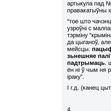
артыкула пад №
правакатыўны ха
“тое што чачэн
узроўні с малпа
тэрміну “крымін
да цыганоў, ал
мейсцы.
пацыфі
зьнешняе паліт
падтрымаць
. 
ён ні ў чым ня 
іраку”.
І г.д. (канец ц
4.