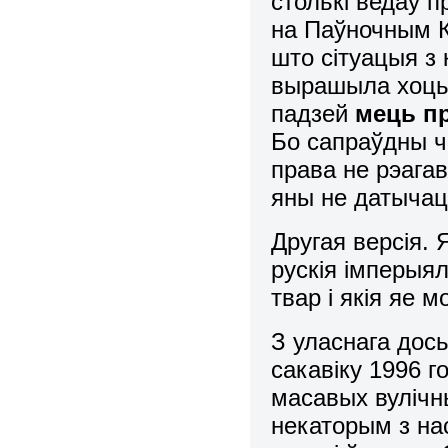
столькі ведаў 
на Паўночным Ка
што сітуацыя з 
вырашыла хоць 
падзей
мець п
Бо сапраўдны ч
права не рэага
яны не датычац
Другая версія. 
рускія імперыял
твар і якія яе м
З уласнага дос
сакавіку 1996 г
масавых вулічн
некаторым з нас