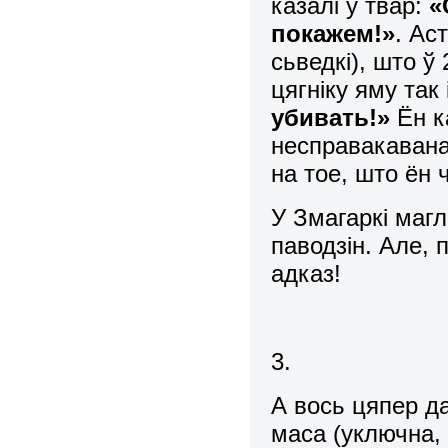
казалі ў твар:
«
п
о
кажем!»
. Ас
сьведкі), што ў
цягніку яму так 
убивать!»
Ён к
несправакавана
на тое, што ён
У Змагаркі маг
паводзін. Але, 
адказ!
3.
А вось цяпер д
маса (уключна,