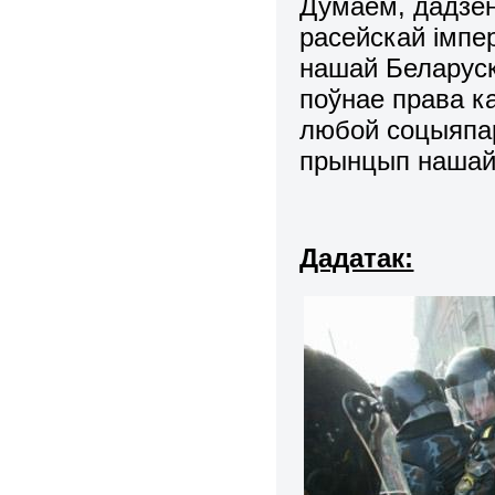
Думаем, дадзен
расейскай імпе
нашай Беларуск
поўнае права к
любой соцыяпар
прынцып нашай
Дадатак: