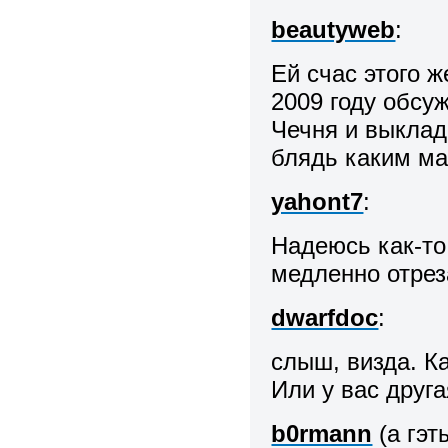
beautyweb
:
Ей счас этого 
2009 году обсу
Чечня и выклад
блядь каким ма
yahont7
:
Надеюсь как-то 
медленно отрез
dwarfdoc
:
слыш, визда. К
Или у вас друг
b0rmann
(а гэт