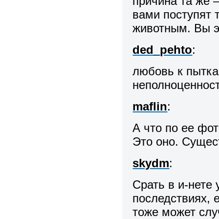
причина та же –
вами поступят 
животным. Вы э
ded_pehto
:
любовь к пытка
неполноценнос
maflin
:
А что по ее фот
Это оно. Сущес
skydm
:
Срать в и-нете
последствиях, 
тоже может слу