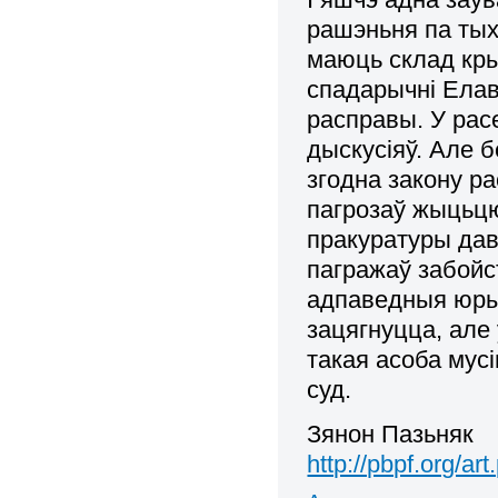
рашэньня па тых
маюць склад кры
спадарычні Елав
расправы. У рас
дыскусіяў. Але 
згодна закону р
пагрозаў жыцьцю
пракуратуры дав
пагражаў забойс
адпаведныя юрыд
зацягнуцца, але
такая асоба мус
суд.
Зянон Пазьняк
http://pbpf.org/a