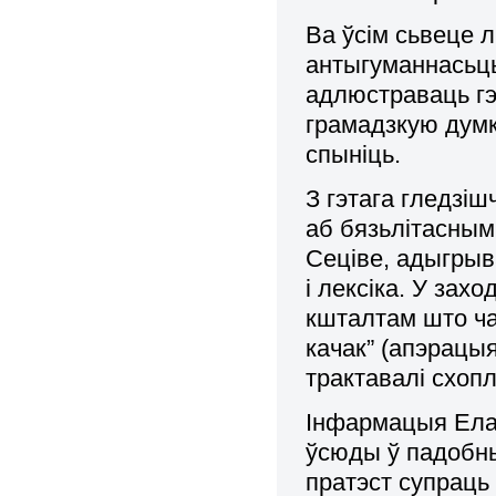
Ва ўсім сьвеце л
антыгуманнасьць
адлюстраваць гэ
грамадзкую думк
спыніць.
З гэтага гледзі
аб бязьлітасным
Сеціве, адыгрыв
і лексіка. У зах
кшталтам што ча
качак” (апэрацыя
трактавалі схопле
Інфармацыя Елав
ўсюды ў падобны
пратэст супрац