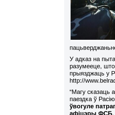
пацьверджаньне
У адказ на пыт
разумееце, што
прыязджаць у Р
http://www.belra
“Магу сказаць 
паездка ў Расі
ўвогуле патра
афіцэры ФСБ