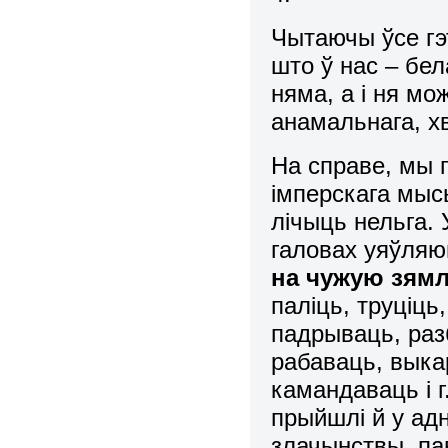
Чытаючы ўсе гэ
што ў нас – бе
няма, а і ня мо
анамальнага, х
На справе, мы 
імперскага мыс
лічыць нельга. 
галовах уяўляю
на чужую зям
паліць, труціць
падрываць, раз
рабаваць, выка
камандаваць і г
прыйшлі й у адн
злачынствы, па