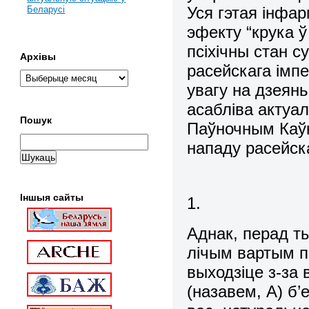
Уся г
эта
я інфа
Беларусі
эфекту “крука 
псіхічны стан 
Архівы
расейскага імп
увагу на дзеянь
асабліва актуал
Пошук
Паўночным Каўк
нападу расейска
Іншыя сайты
1.
Аднак, перад т
лічым вартым п
выходзіце з-за 
(назавем, А) б’