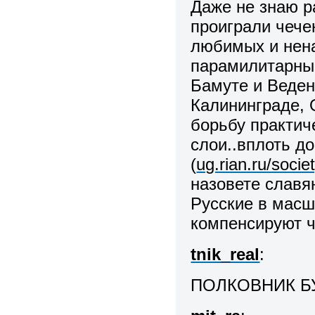
Даже не знаю р
проиграли чече
любимых и нена
парамилитарные
Бамуте и Ведено
Калининграде, 
борьбу практич
слои..вплоть д
(
ug.rian.ru/soci
назовете слав
Русские в масш
компенсируют ч
tnik_real
:
ПОЛКОВНИК БУ