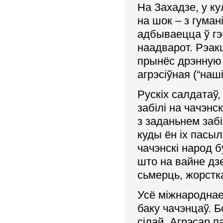
На Захадзе, у к
на шок – з гума
адбываецца ў гэ
наадварот. Рэак
прынёс дрэнную 
агрэсіўная (“наші
Рускіх салдатаў,
забілі на чачэнс
з заданьнем забі
куды ён іх пасыл
чачэнскі народ б
што на вайне дзе
сьмерць, жорстк
Усё міжнароднае
баку чачэнцаў. Б
сілай. Агрэсар 