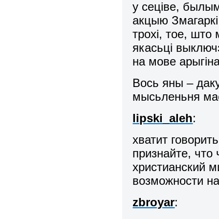
у сеціве, былым
акцыю Змагаркі.
трохі, тое, што
якасьці выключ
на мове арыгіна
Вось яны – дак
мысьленьня мас
lipski_aleh
:
хватит говорит
признайте, что
христианский м
возможности на
zbroyar
: