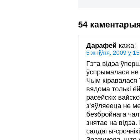
54 каментары
Дарафей
кажа:
5 жніўня, 2009 у 15
Гэта відэа ўпер
ўспрымалася не 
Чым кіравалася 
вядома толькі ё
расейскіх вайско
з’яўляееца не м
безбройнага чал
знятае на відэа. 
салдаты-срочнікі
Зразумела, што 