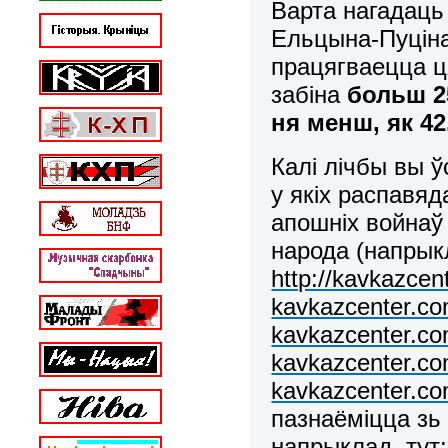
Варта нагадаць
Ельцына-Пуціна
працягваецца ц
забіна
больш 2
ня менш, як 4
Калі лічбы вы 
у якіх распавя
апошніх войнаў
народа (напрыкл
http://kavkazcen
kavkazcenter.co
kavkazcenter.co
kavkazcenter.co
kavkazcenter.co
пазнаёміцца зь 
напрыклад, тут: