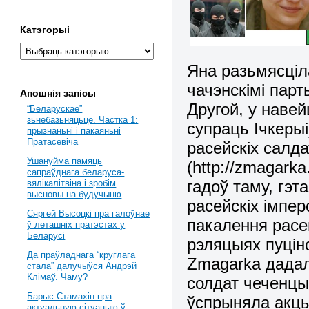
Катэгорыі
Яна разьмясціла
чачэнскімі парт
Апошнія запісы
Другой, у навей
“Беларускае”
зьнебазьняцьце. Частка 1:
супраць Ічкерыі
прызнаньні і пакаяньні
Пратасевіча
расейскіх салда
Ушануйма памяць
(
http
://
zmagarka
сапраўднага беларуса-
гадоў таму, гэ
вялікалітвіна і зробім
высновы на будучыню
расейскіх імпер
Сяргей Высоцкі пра галоўнае
пакалення расе
ў леташніх пратэстах у
Беларусі
рэляцыях пуцінс
Да праўладнага “круглага
Zmagarka
д
ада
стала” далучыўся Андрэй
Клімаў. Чаму?
солдат чеченцы
Барыс Стамахін пра
ўспрыняла
акц
актуальную сітуацыю ў