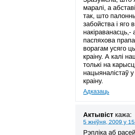
маралі, а абста
так, што палонн
забойства і яго
накіраванасць,- 
паспяхова прапаг
ворагам усяго цы
краіну. А калі н
толькі на карысц
нацыяналістаў у
краіну.
Адказаць
Актывіст
кажа:
5 жніўня, 2009 у 15
Рэпліка аб расе