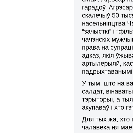
гарадоў. Агрэсар
скалечыў 50 тыс
насельніпцтва Ча
“зачысткі” і “фі
чачэнскіх мужчын
права на супрац
адказ, якія ўжыв
артылерыяй, кас
падрыхтаванымі 
У тым, што на ва
салдат, вінаваты
тэрыторыі, а тыя
акупаваў і хто г
Для тых жа, хто
чалавека ня мае 