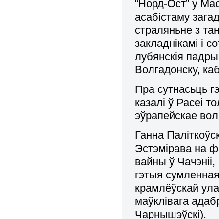
“Норд-Ост” у Ма
асабістаму зага
страляньне з та
закладнікамі і с
лубянскія падры
Волгадонску, каб
Пра сутнасьць г
казалі ў Расеі т
эўрапейскае вол
Ганна Паліткоўс
Эстэмірава на ф
вайны ў Чачэніі,
гэтыя сумленная 
крамлёўскай ула
маўклівага адаб
Чарнышэўскі).