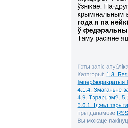
ўзнікае. Па-дру
крымінальным в
года я па ней
ў федэральны 
Таму расіяне я
Гэты запіс апублік
Катэгорыі:
1.3. Бе
Імпербюракратыя 
4.1.4. Змаганьне 
4.9. Тэрарызм?
,
5.
5.6.1. Ідэал.тэрыт
пры дапамозе
RSS
Вы можаце пакінуц