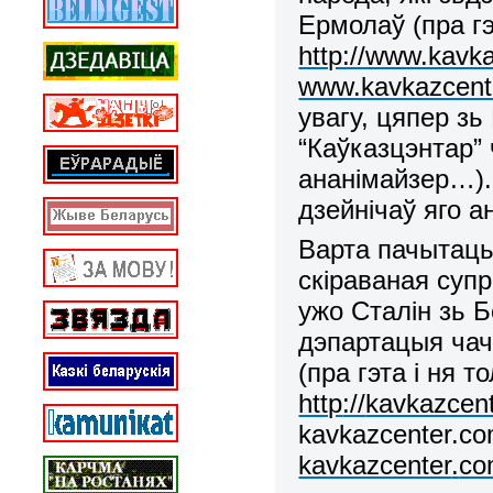
Ермолаў (пра г
http://www.kavk
www.kavkazcente
увагу, цяпер зь
“Каўказцэнтар”
ананімайзер…).
дзейнічаў яго 
Варта пачытаць
скіраваная супр
ужо Сталін зь Б
дэпартацыя чачэ
(пра гэта і ня т
http
://
kavkazcen
kavkazcenter
.
co
kavkazcenter
.
co