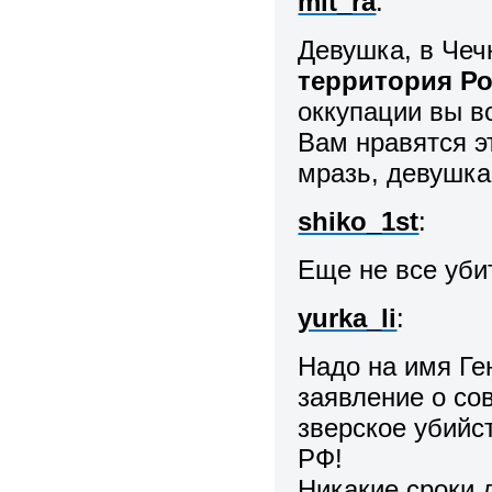
mit_ra
:
Девушка, в Чеч
территория Р
оккупации вы в
Вам нравятся э
мразь, девушка
shiko_1st
:
Еще не все уби
yurka_li
:
Надо на имя Ге
заявление о со
зверское убийс
РФ!
Никакие сроки 