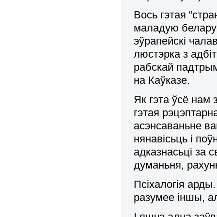
Вось гэтая “стра
маладую беларус
эўрапейскі чала
люстэрка з адбіт
рабскай падтрым
на Каўказе.
Як гэта ўсё нам 
гэтая рэцэптарн
асэнсаваньне ва
нянавісьць і по
адказнасьці за 
думаньня, рахунк
Псіхалогія арды.
разумее іншы, а
І яшчэ адна заў