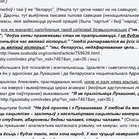
эд.
]
любоў і такі ў яе “беларус”. (Нешта тут цягне нават не на савецкую
). Дарэчы, тут выяўлена таксама тыпова савецкае (ненацыянальнае
масы, якія займаюцца ручной працай (была “партыя” і быў “народ”; “
,
усе яе маналёгі напоўненыя такой саўковай безвыходнасьцю
(“ня
; “доўга гэты прамежкавы стан не пратрымаецца. І
ня будз
ончыўся час вялікай гісторыі;” “людзі расчараваліся ва ўсіх і
зь вялікай гісторыі
;” “мы, беларусы, недафармаванае цела…
http://www.svaboda.org/content/article/759626.html ;
taby.com/index.php?sn_nid=7467&sn_cat=35 і інш.)
 збольшага ўсё псіхалёгія і мэнтальнасьць. Ідэалёгія і сьветапогля
 ён у адносінах да Лукашэнкі і да беларускага нацыянальнага Ад
тэрыялах Алексіевіч, прагледжаных мной,
нідзе ні разу няма крытык
 на інверсіі і вымаўляецца цераз агаворкі і ўмоўныя адступленьні л
мат дзе паўторанае) выказваньне:
“Я не прыхільніца Лукашэнкі,
http://gazetaby.com/index.php?sn_nid=7467&sn_cat=35 ).
рацытуем болей:
“Ня ўсё проста і з Лукашэнкам. У любові да яго
ь сацыялізм – заключыў з насельніцтвам сацыяльны кантракт.
 студэнт, абаронены бедны чалавек, стары чалавек.”
(Спасыл
ты лукашызм і апалагетыка калгаснага рэжыму, ня кажучы, што гэта 
 ёсьць і будзе такім, якім хоча народ. У яго чуцьцё невераго