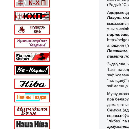
(Радыё “Сва
Адкідваюцц
Пакуль м
выказваньн
яны зьявілі
партизани
http://bel
апошняя (“
Позняком,
памяти по
Зьдзіўляе,
Такія паво
зафіксаван
“паліцаяў” 
займаецца.
Мушу сказа
пра белару
дэмакратыю,
Сёмуха (ад
верасьнёўс
“лікбез” п
аргумэнта