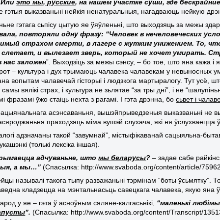
 Или
это мы, русские
, на нашем участке суши, где бескрайн
е гэтыя выказваньні нейкія ненатуральныя, нагадваюць нейкую дрэ
эньне гэтага сьпісу цытую яе ўяўленьні, што выходзяць за межы зда
вала, повторяли одну фразу: “Человек в нечеловеческих усл
чимый страхом смерти, в лагере с жутким унижением. То, чт
 слетает, и вылезает зверь, который не хочет умирать. Ст
 нас заложен
”. Выходзіць за межы сэнсу, – бо тое, што яна кажа і
рот – культура і дух трымаюць чалавека чалавекам у невыносных умо
на вопытам чалавечай гісторыі і людзкога мартыралогу. Тут усё, шт
 самы вялікі страх, і культура не зьлятае “за тры дні”, і не “шалупін
і фразамі ўжо стаіць нехта з рагамі. І гэта дрэнна, бо
сьвет і чалав
рацыянальнага асэнсаваньня, вышэйпрыведзеныя выказваньні не выт
засяроджаньня праходзяць міма вушэй слухача, які ня ўслухваецца 
алогі адзначаны такой “завумнай”, містыфікаванай сацыяльна-быт
кашэнкі (толькі лексіка іншая).
рымаецца адчуваньне, што
мы беларусы
?
– задае сабе райкінс
ыя, а мы…”
(Спасылка: http://www.svaboda.org/content/article/75962
йцы называлі такога тыпу разважаньні тэрмінам “боты ўсьмятку”. То
аведна кладзецца на мэнтальнасьць савецкага чалавека, якую яна 
арод у яе – гэта ў асноўным сяляне-калгасьнікі,
“маленькі любімы
капусты
”.
(Спасылка: http://www.svaboda.org/content/Transcript/1351