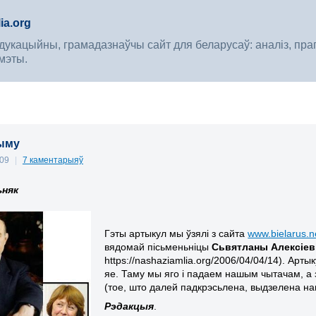
ia.org
укацыйны, грамадазнаўчы сайт для беларусаў: аналіз, прагноз
мэты.
ыму
009
|
7 каментарыяў
ьняк
Гэты артыкул мы ўзялі з сайта
www.bielarus.n
вядомай пісьменьніцы
Сьвятланы Алексіев
https://nashaziamlia.org/2006/04/04/14). Ар
яе. Таму мы яго і падаем нашым чытачам, а 
(тое, што далей падкрэсьлена, выдзелена нам
Рэдакцыя
.