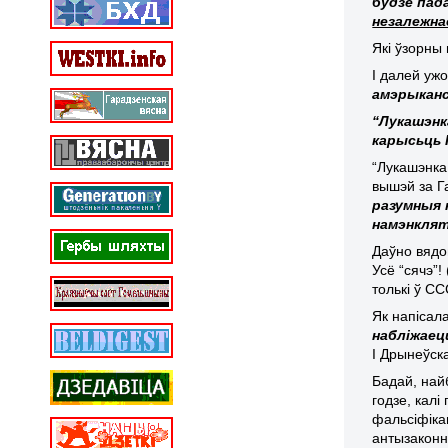
будзе пад
незалежна
Які ўзорны 
І далей ужо
амэрыканск
“Лукашэнк
карысьць 
“Лукашэнка
вышэй за Г
разумныя 
намэнкляту
Даўно вядом
Усё “сячэ”!
толькі ў СС
Як напісал
набліжаец
І Дрынеўска
Бадай, най
годзе, кал
фальсіфіка
антызаконн