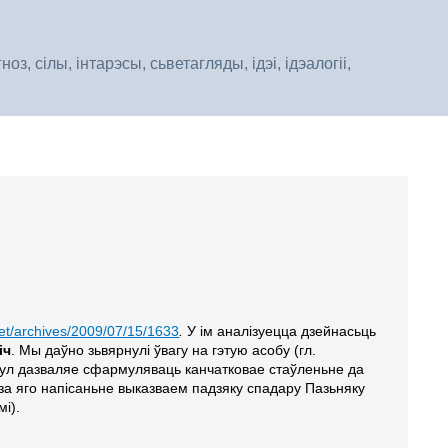
, сілы, інтарэсы, сьветагляды, ідэі, ідэалогіі,
et/archives/2009/07/15/1633
.
У ім аналізуецца дзейнасьць
іч
. Мы даўно зьвярнулі ўвагу на гэтую асобу (гл.
тыкул дазваляе сфармуляваць канчатковае стаўленьне да
за яго напісаньне выказваем падзяку спадару Пазьняку
і).