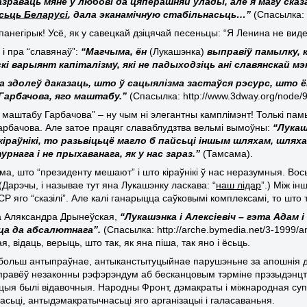
азраваць мяне ў любові да цяперашняй улады, але я магу ска
сьць Беларусі
, дала эканамічную стабільнасьць…”
(Спасылка: 
панегірык! Усё, як у савецкай дзіцячай песеньцы: “Я Ленина не виде
 і пра “славянаў”:
“Магчыма, ён
(Лукашэнка)
выправіў памылку, 
і варыянт капіталізму, які не падыходзіць ані славянскай мэ
а здолеў даказаць, што ў сацыялізма застаўся рэсурс, што 
Гарбачова, яго маштабу.”
(Спасылка: http://www.3dway.org/node/
 маштабу Гарбачова” – ну чым ні элегантны камплімэнт! Толькі пам
арбачова. Але затое працяг славаблудзтва вельмі вымоўны:
“Лукаш
кіраўнікі, то разьвіцьцё магло б пайсьці іншым шляхам, шлях
рнага і не прыхаванага, як у нас зараз.”
(Тамсама).
а, што “президенту мешают” і што кіраўнікі ў нас неразумныя. Вось т
 (Дарэчы, і называе тут яна Лукашэнку ласкава: “
наш лідар
”.) Між і
СР яго “сказілі”. Але калі ганарыцца саўковымі комплексамі, то што 
а Аляксандра Дрынеўская,
“Лукашэнка і Алексіевіч – гэта Адам 
ца да абсалютнага”.
(Спасылка: http://arche.bymedia.net/3-1999/an
я, відаць, верыць, што так, як яна піша, так яно і ёсьць.
больш антыпраўнае, антыканстытуцыйнае парушэньне за апошнія дз
і правёў незаконны рэфэрэндум аб бесканцовым тэрміне прэзыдэнцтва
цыя былі відавочныя. Народны Фронт, дэмакраты і міжнародная су
асьці, антыдэмакратычнасьці яго арганізацыі і галасаваньня.