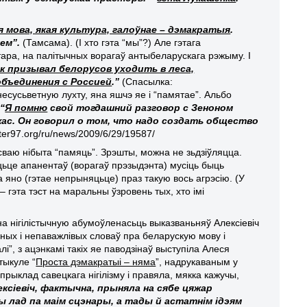
я мова, якая культура, галоўнае – дэмакратыя
.
нем”.
(Тамсама). (І хто гэта “мы”?) Але гэтага
тара, на палітычных ворагаў антыбеларускага рэжыму. І
як призывал белорусов уходить в леса,
объединения с Россией
.”
(Спасылка:
несусьветную лухту, яна яшчэ яе і “памятае”. Альбо
”
“
Я помню
свой тогдашний разговор с Зеноном
жас. Он говорил о том, что надо создать общество
rter97.org/ru/news/2009/6/29/19587/
ваю нібыта “памяць”. Зрэшты, можна не зьдзіўляцца.
ьце апанентаў (ворагаў прэзыдэнта) мусіць быць
 яно (гэтае непрыняцьце) праз такую вось агрэсію. (У
– гэта тэст на маральны ўзровень тых, хто імі
а нігілістычную абумоўленасьць выказваньняў Алексіевіч
нных і непаважлівых словаў пра беларускую мову і
”, з ацэнкамі такіх яе паводзінаў выступіла Алеся
тыкуле “
Проста дэмакратыі – няма
”, надрукаваным у
рыклад савецкага нігілізму і правяла, мякка кажучы,
ексіевіч, фактычна, прыняла на сябе цяжар
лад па маім сцэнары, а тады й астатнім ідэям