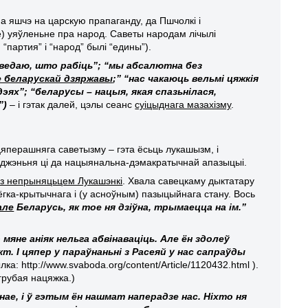
, а яшчэ на царскую прапаганду, да Пшчолкі і
) уяўленьне пра народ. Саветы народам лічылі
партия” і “народ” былі “едины”).
 ведаю, што рабіць”; “мы абсалютна без
е беларускай дзяржавы
;” “нас чакаюць вельмі цяжкія
дэях”; “беларусы – нацыя, якая спазьнілася,
”)
– і гэтак далей, цэлы сеанс
суіцыднага мазахізму
.
д цяперашняга саветызму – гэта ёсьць лукашызм, і
раджэньня ці да нацыянальна-дэмакратычнай апазыцыі.
і з непрыняцьцем Лукашэнкі
. Хвала савецкаму дыктатару
ёгка-крытычнага і (у асноўным) пазыцыйнага стану. Вось
але
Беларусь, як тое ня дзіўна, трымаецца на ім.”
 мяне аніяк нельга абвінаваціць. Але ён здолеў
 І цяпер у параўнаньні з Расеяй у нас сапраўды
ка: http://www.svaboda.org/content/Article/1120432.html ).
грубая нацяжка.)
днае, і ў гэтым ён нашмат наперадзе нас. Ніхто ня