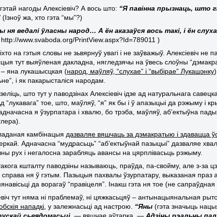
гэтай нагоды Алексіевіч? А вось што:
“Я павінна прызнаць, што г
”
(Ізноў жа, хто гэта “мы”?)
ы ня ведалі ўласны народ… А ён аказаўся вось такі, і ён слух
http://www.svaboda.org/PrintView.aspx?Id=789011 )
хто на гэтыя словы не зьвярнуў увагі і не заўважыў. Алексіевіч не п
цыя тут выяўленая дакладна, нягледзячы на ўвесь слоўны “дэмакра
 – яна лукашысцкая (
народ, маўляў, “слухае” і “выбірае” Лукашэнку
не”, і як пакарысталіся народам.
зеліць, што тут у паводзінах Алексіевіч ідзе ад натуральнага савецк
 Ад “лукавага” тое, што, маўляў, “я” як бы і ў апазыцыі да рэжыму і к
адначасна я ўзурпатара і хвалю, бо трэба, маўляў, аб’ектыўна пады
тлера).
кладаная камбінацыя
дазваляе вяшчаць за дэмакратыю і здавацца ў
ркай. Адначасна “мудрасьць” “аб’ектыўнай пазыцыі” дазваляе хвал
ны рух і негалосна зарабляць авансы на цярплівасьць рэжыму.
такога кшталту паводзіны называюць, праўда, па-свойму, але з-за ц
к справа ня ў гэтым. Пазыцыя пахвалы ўзурпатару, выказаная праз а
навісьці да ворагаў “правіцеля”. Інакш гэта ня тое (не сапраўдная
віч тут няма ні праблемаў, ні цяжкасьцяў
–
антынацыянальная рыто
бскія нападкі
, у залежнасьці ад настрою.
“Яны
(гэта значыць нац
рускай сьвядомасьці
,
— вяшчае аўтарка. —
Адзіны рэальны па