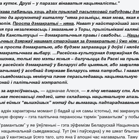
а куток. Другі – у паразах вінаватыя нацыяналісты.”
ікава пабачыць хоць адзін прыклад пасьпяховай пабудовы д
Што да аргумэнтаў кшталту “няма розьніцы, якая мова, якая к
топія.
Проста дэмакратыі – няма
. Нават у найстарэйшай зах
я пра незалежнасьць і змаганьне з Торы, прыхільнікамі кал
да Канстытуцыі — дэмакратычныя правы і свабоды. …
Нацы
чных дзяржаў нашмат старэйшая за дэмакратыю і ўжо ніяк н
а проста дэмакратыю, або будзем запрагацца ў доўгі і нялёг
макратычнага выбару. …Расейска-культурная дзяржаўная бел
ашэнка, толькі яго мэты ясныя – далучыцца да Расеі на прыв
 расейскіх дэмакратаў у Беларусі або цьмяныя, або завуалява
агчымая) ў асобнай дзяржаве Беларусь няма патрэбы. І нават 
 сьвядомасьць немінуча пачне перасьледаваць нацыянальную 
рнай і палітычнай мэтраполіі.
за агрэсіўнасьць,
— адзначае Алеся, —
я лічу непавагу спн. Ал
нае тоеснасьці людзей, што складаюць нацыянальную апазыц
ьні ейных “вышэйшых” мэтаў ды вымагаць падпарадкаваньня ім
 адзін характэрны момант (і бадай ці ня самы істотны), які закран
ную форму – гэта палітычна пераносны тэрмін “рамантызм” у побыт
“рамантызм” у яе ўяўленьні – гэта эўфемізм Беларускай Нацыянальн
 нацыянальнай сьведамасьці. Тут (як і паўсюдна) у яе шмат блытан
ца ў кантэксьце ўсяго таго, што яна ў апошні час нагаварыла. Таму