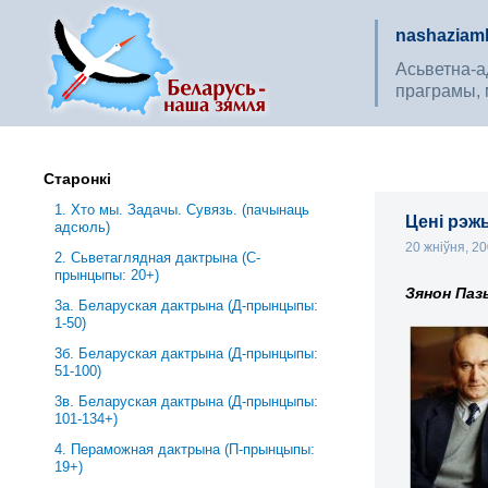
nashaziaml
Асьветна-ад
праграмы, 
Старонкі
1. Хто мы. Задачы. Сувязь. (пачынаць
Цені рэж
адсюль)
20 жніўня, 2
2. Сьветаглядная дактрына (С-
прынцыпы: 20+)
Зянон Паз
3a. Беларуская дактрына (Д-прынцыпы:
1-50)
3б. Беларуская дактрына (Д-прынцыпы:
51-100)
3в. Беларуская дактрына (Д-прынцыпы:
101-134+)
4. Пераможная дактрына (П-прынцыпы:
19+)