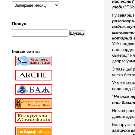
нас есть?
люди?”
Ус
І ў завярш
разговари
Пошук
войне, му
мгновенно
который в
Усё наадва
пацьверджа
Іншыя сайты
сьмерці” ня
дэпрэсіўным
З пазыцыі 
часта без 
Усе яе ман
вадаспад Лу
“
На чым т
яны багат
Некалі расе
даволі адп
Беларускі н
гаршчка 