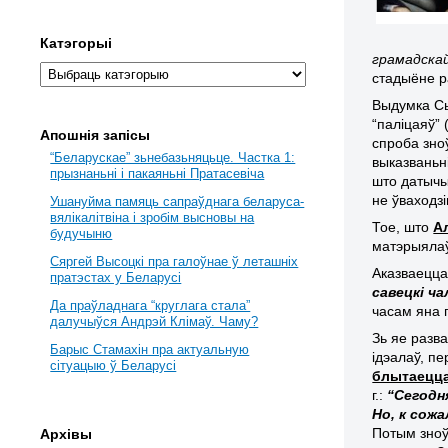
Катэгорыі
грамадскай 
стадыёне ра
Выдумка Сь
“паліцаяў”
Апошнія запісы
спроба зно
“Беларускае” зьнебазьняцьце. Частка 1:
выказваньн
прызнаньні і пакаяньні Пратасевіча
што датычыц
не ўваходзі
Ушануйма памяць сапраўднага беларуса-
вялікалітвіна і зробім высновы на
Тое, што
А
будучыню
матэрыялаў 
Сяргей Высоцкі пра галоўнае ў леташніх
Аказваецца
пратэстах у Беларусі
савецкі ча
Да праўладнага “круглага стала”
часам яна 
далучыўся Андрэй Клімаў. Чаму?
Зь яе разв
Барыс Стамахін пра актуальную
ідэалаў, п
сітуацыю ў Беларусі
блытаецца
г.:
“Сегодн
Но, к сож
Потым зноў
Архівы