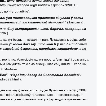
заць, што
менавіта гэтая асоба захавала
http://www.svaboda.org/PrintView.aspx?Id=789011 )
л, но я его люблю“.
калі ўся постсавецкая прастора кінулася ў гэты
нтальнасьці, ані славянскай гісторыі.”
(Тамсама).
ён ня быў выпрацаваны, што, дарэчы, гаворыць на
9136 )
ылка тут ёсьць — псіхалягічная. Лукашэнка мроіць сябе
энка ўскосна даказаў, што калі б у нас былі больш
ам народнай дзяржавы, народнага капіталізму, а не
ое і яно. Алексіевіч жа тут проста “вумніца” і разумніца.
ншым камуністы таксама лічаць, што сацыялізм – харошы,
тут скажаш.
і Ева”. “Народны давер да Сьвятланы Алексіевіч
dry399.html ).
евяць гадоў новага стагоддзя Лукашэнка зрабіў у 2004
 і сфальсіфікаваў галасаваньне. І незаконнасьць, і
польнасьць не прызналі гэты рэфэрэндум з прычыны яго