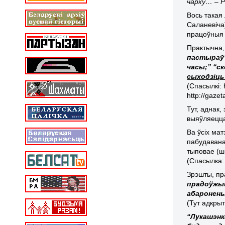
чарку… – Р
Вось такая 
Саланевіча
працоўныя 
Практычна
пастыраў”
часы;” “ск
сыходзіць 
(Спасылкі: 
http://gaze
Тут, аднак,
выяўляецца
Ва ўсіх ма
пабудавана
тыповае (ш
(Спасылка: 
Зрэшты, п
прадоўжыц
абаронены
(Тут адкры
“Лукашэнка