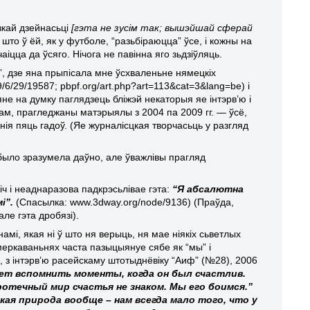
зкай дзейнасьці
[гэта не зусім так; вышэйшай сферай
 што ў ёй, як у футболе, “разьбіраюцца” ўсе, і кожны на
іцца да ўсяго. Нічога не павінна яго зьдзіўляць.
ў”, дзе яна прыпісала мне ўсхваленьне нямецкіх
9/6/29/19587;
pbpf
.
org
/
art
.
php
?
art
=113&
cat
=3&
lang
=
be
) і
не на думку паглядзець бліжэй некаторыя яе інтэрв’ю і
вам, прагледжаны матэрыялы з 2004 па 2009 гг. — ўсё,
нія пяць гадоў. (Яе журналісцкая творчасьць у разгляд
 было зразумела даўно, але ўважлівы прагляд
ч і неаднаразова падкрэсьлівае гэта:
“Я абсалютна
мі”.
(Спасылка: www.3dway.org/node/9136) (Праўда,
ле гэта дробязі).
і, якая ні ў што ня верыць, ня мае ніякіх сьветлых
меркаваньнях часта пазыцыянуе сябе як “мы” і
д, з інтэрв’ю расейскаму штотыднёвіку “Аиф” (№28), 2006
ет вспомнить моменты, когда он был счастлив.
ротечный мир счастья не знаком. Мы его боимся.”
кая природа вообще – нам всегда мало того, что у