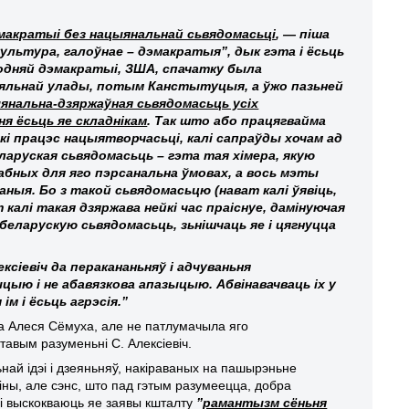
эмакратыі без нацыянальнай сьвядомасьці
, — піша
ультура, галоўнае – дэмакратыя”, дык гэта і ёсьць
одняй дэмакратыі, ЗША, спачатку была
яніяльнай улады, потым Канстытуцыя, а ўжо пазьней
янальна-дзяржаўная сьвядомасьць усіх
я ёсьць яе складнікам
. Так што або працягвайма
кі працэс нацыятворчасьці, калі сапраўды хочам ад
аруская сьвядомасьць – гэта тая хімера, якую
абных для яго пэрсанальна ўмовах, а вось мэты
ныя. Бо з такой сьвядомасьцю (нават калі ўявіць,
калі такая дзяржава нейкі час праіснуе, дамінуючая
беларускую сьвядомасьць, зьнішчаць яе і цягнуцца
ексіевіч да перакананьняў і адчуваньня
ыю і не абавязкова апазыцыю. Абвінавачваць іх у
 і ёсьць агрэсія.”
ула Алеся Сёмуха, але не патлумачыла яго
авым разуменьні С. Алексіевіч.
ай ідэі і дзеяньняў, накіраваных на пашырэньне
іны, але сэнс, што пад гэтым разумеецца, добра
 і выскокваюць яе заявы кшталту
”
рамантызм сёньня