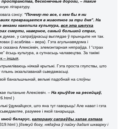
ие пространства, бесконечные дороги, – такие
нную літаратуру.
ровага сэнсу:
“Почему-то все, с кем бы я ни
овиях превращается в животное за три дня”. На
о веками накопила культура,
вся эта шелуха
рах смерти, наверное, самый большой страх,
 як думае, у сапраўднасьці выглядае ў прынцыпе ня так.
вах (і асабліва – вера). Гэта агульнавядома і
о сказана Алексіевіч, элемэнтарная няпраўда. І “страх
ьне” ёсьць культура, а сутнасьць чалавецтва. За такімі
ек – іншыя
.
рымліваюць ніякай крытыкі. Гэта проста глупствы, што
ў плынь экзальтаванай сьведамасьці.
авой банальшчынай, вельмі падобнай на слоўны
кае пытаньне Алексіевіч. –
На крыўдзе на ресейцаў,
6.html )
лькі ўдумайцеся, што яна тут гаворыць! Але нават і гэта
ўсьведамляе, разумее і якой ганарыцца.
 мной беларус,
катораму сапраўды хапае гэтага
319.html )
[
дзякуй богу, нядаўна ў пайку дадалі шкварку і