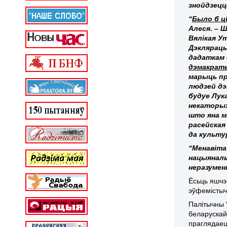
знойдзецц
“
Было б ц
Алеся. – 
Вялікая У
Дэклярацы
дадаткам 
дэмакраты
марыць пр
людзей дэ
будуе Лук
некаторых
што яна м
расейская
да культу
“Менавіта 
нацыяналь
неразумен
Ёсьць яшчэ
эўфемістыч
Палітычны 
беларускай
праглядаец