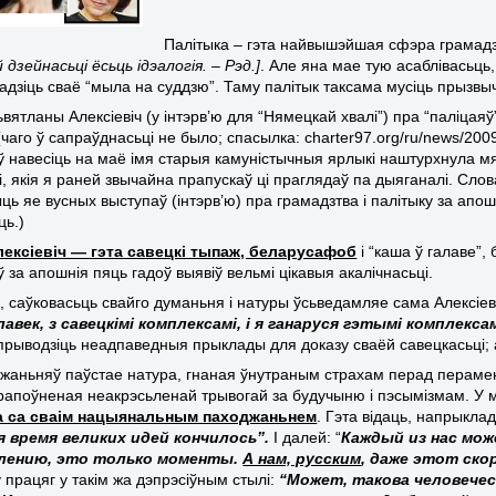
Палітыка – гэта найвышэйшая сфэра грамад
дзейнасьці ёсьць ідэалогія. – Рэд.]
. Але яна мае тую асаблівасьць,
дзіць сваё “мыла на суддзю”. Таму палітык таксама мусіць прызвыча
вятланы Алексіевіч (у інтэрв’ю для “Нямецкай хвалі”) пра “паліцая
 (чаго ў сапраўднасьці не было; спасылка:
charter
97.
org
/
ru
/
news
/200
ў навесіць на маё імя старыя камуністычныя ярлыкі наштурхнула мя
і, якія я раней звычайна прапускаў ці праглядаў па дыяганалі. Сло
ь яе вусных выступаў (інтэрв’ю) пра грамадзтва і палітыку за апош
ць.)
лексіевіч — гэта савецкі тыпаж, беларусафоб
і “каша ў галаве”,
за апошнія пяць гадоў выявіў вельмі цікавыя акалічнасьці.
, саўковасьць свайго думаньня і натуры ўсьведамляе сама Алексіеві
лавек, з савецкімі комплексамі, і я ганаруся гэтымі комплекса
прыводзіць неадпаведныя прыклады для доказу сваёй савецкасьці; а
ажаньняў паўстае натура, гнаная ўнутраным страхам перад пераменам
ерапоўненая неакрэсьленай трывогай за будучыню і пэсымізмам. У 
 са сваім нацыянальным паходжаньнем
. Гэта відаць, напрыкла
я время великих идей кончилось”.
І далей: “
Каждый из нас мож
алению, это только моменты.
А нам, русским
, даже этот ско
 працяг у такім жа дэпрэсіўным стылі:
“Может, такова человечес