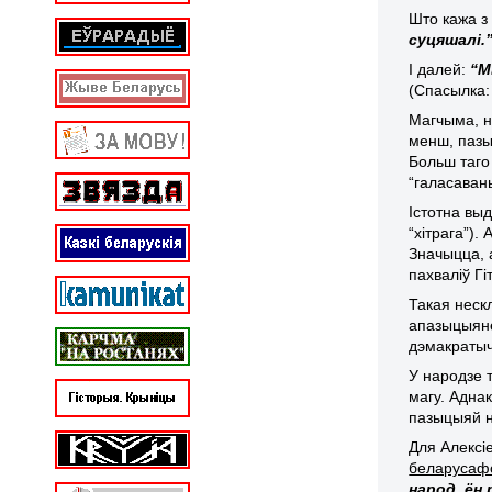
Што кажа з 
суцяшалі.
І далей:
“М
(Спасылка: 
Магчыма, ні
менш, пазы
Больш таго
“галасавань
Істотна выд
“хітрага”).
Значыцца, 
пахваліў Гі
Такая нес
апазыцыяне
дэмакратыч
У народзе 
магу. Адна
пазыцыяй ня
Для Алексіе
беларусафо
народ,
ён 