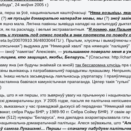
бода”, 24 жніўня 2005 г.)
а, перш за ўсё, нацыянальныя каштоўнасьці:
“
Няма розьніцы, яка
ы
(?)
ня пусьцім дэмакратыю наперадзе мовы, мы
(?)
зноў загі
я яшчэ мала. Лягічна павінны зьявіцца нападкі на антыподаў дыкта
ся, як па раскладу, і вельмі экстравагантныя.
“
Я помню, как Пазьн
ть и пускать под откос поезда в знак протеста по поводу 
gazeta.by/20070910.36/480304471/ ). Прытым, хлусячы і вымаўляючы 
клясычная”) выдумка для “Нямецкай хвалі” пра нямецкіх “паліцаяў
— ізноў “памятае” Алексіевіч, —
услышанное повергло меня в у
лицаев, кто защищал, якобы, Беларусь.”
(Спасылка: http://cha
 чаму яна (ня будучы знаёмай са мной)
так бессаромна
хлусіць
пра с
дзіны вынікаюць з патрабаваньняў парадыгмы лукашызму. Непрыняц
а. Інакш нельга засьведчыць лаяльнасьць узурпатару. І праяўляецца
пастаянна бавілася камуністычная прапаганда. Цяпер такія “гульні” 
)
ць, што я ня першы, хто зьвярнуў увагу на прычынную і нацыянальн
скі дэмакратычны рух. У 2005 годзе, пасьля яе палітычна непісьме
 выказаных у час грамадзкай дыскусіі аб перадачах “Нямецкай хвалі
вакат, сябра Рады БНР; у 1989-90 гг. Сябра Сойму БНФ). У сваім ар
кім (512) нумары “Беларуса”, яна дакладна ахарактарызавала гэты п
а нацыянальна-дэмакратычнай палітыцы. Алеся заўважыла, што
“Ал
ў самога Лукашэнкі… Першы — спачатку пабудуем палітычны 