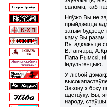
заўважыць, нів
саломкі, каб п
Няўжо Вы не за
прыйдзецца адд
затым будзеце т
каму Вы разам 
Вы адкажыце се
В.Ганчара, А.Кр
Папа Рымскі, н
індульгенцыю.
У любой дэмакр
высокапастаўле
Закону з боку 
адстаўку. Вы, 
народу, стаўшы