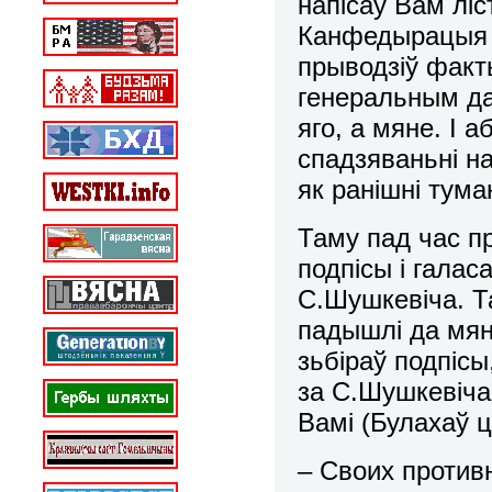
напісаў Вам лі
Канфедырацыя 
прыводзіў факт
генеральным д
яго, а мяне. І 
спадзяваньні н
як ранішні тума
Таму пад час пр
подпісы і галас
С.Шушкевіча. Т
падышлі да мян
зьбіраў подпісы
за С.Шушкевіча”
Вамі (Булахаў ц
– Своих против