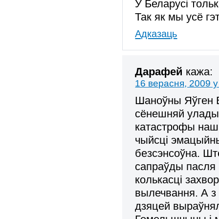
У Беларусі толь
Так як мы усё гэ
Адказаць
Дарафей
кажа:
16 верасня, 2009 у
Шаноўны Яўген В
сёнешняй улады 
катастрофы наша
чыйсці эмацыйны
безсэнсоўна. Ш
сапраўды пасля
колькасці захвор
вылечвання. А з
дзяцей выраўнял