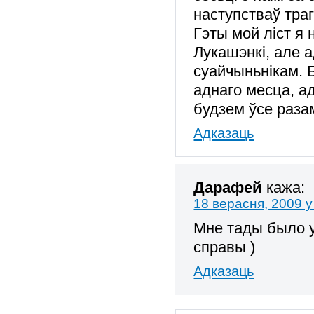
наступстваў тра
Гэты мой ліст я 
Лукашэнкі, але а
суайчыньнікам. Б
аднаго месца, а
будзем ўсе раза
Адказаць
Дарафей
кажа:
18 верасня, 2009 у
Мне тады было ус
справы )
Адказаць