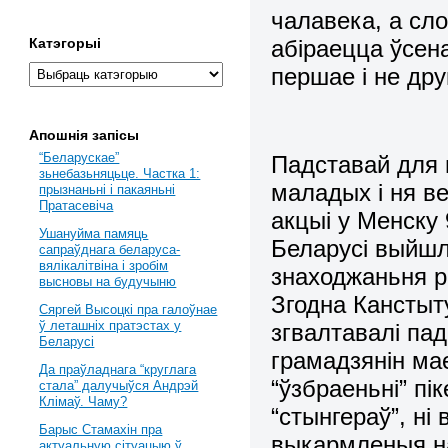
чалавека, а сло
абіраецца ўсе
Катэгорыі
першае і не дру
Апошнія запісы
“Беларускае”
Падставай для г
зьнебазьняцьце. Частка 1:
маладых і ня в
прызнаньні і пакаяньні
Пратасевіча
акцыі у Менску
Ушануйма памяць
Беларусі выйшл
сапраўднага беларуса-
вялікалітвіна і зробім
знаходжаньня р
высновы на будучыню
Згодна Канстыту
Сяргей Высоцкі пра галоўнае
ў леташніх пратэстах у
згвалтавалі пад
Беларусі
грамадзянін ма
Да праўладнага “круглага
“ўзбраеньні” пі
стала” далучыўся Андрэй
Клімаў. Чаму?
“стынгераў”, ні
Барыс Стамахін пра
выкармленыя н
актуальную сітуацыю ў