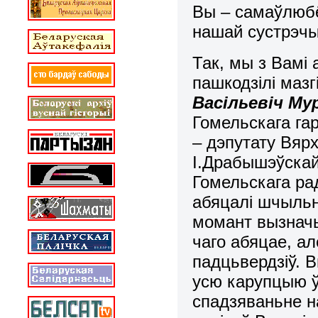
Вы – самаўлюбё
нашай сустрэчы 
Так, мы з Вамі
пашкодзілі маз
Васільевіч Му
Гомельскага гар
– дэпутату Вяр
І.Драбышэўскай
Гомельскага ра
абяцалі шчыльн
момант вызначы
чаго абяцае, ал
падцьвердзіў. В
усю карупцыю ў 
спадзяваньне н