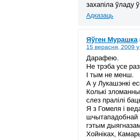
захапіла ўладу ў
Адказаць
Яўген Мурашка
15 верасня, 2009 у
Дарафею.
Не трэба усе ра
І тым не менш.
А у Лукашэнкі е
Колькі зломанных
слез пралілі бац
Я з Гомеля і вед
шчытападобнай з
гэтым дыягназам,
Хойніках, Камары