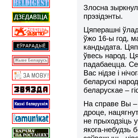
Злосна зыркнулі
прэзідэнты.
Цяперашні ўлад
ўжо 16-ы год, 
кандыдата. Ця
ўвесь народ. Ця
падабаецца. Сен
Вас нідзе і ніч
беларускі народ
беларускае – гі
На справе Вы –
дроце, нацягну
не прыходзіць у
якога-небудзь б