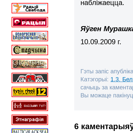
набліжаецца.
Яўген Мурашк
10.09.2009 г.
Гэты запіс апублік
Катэгорыі:
1.3. Бе
сачыць за камент
Вы можаце пакінуц
6 каментарыя