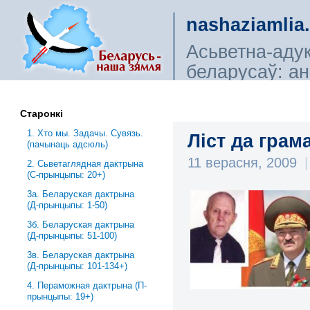
nashaziamlia
Асьветна-аду
беларусаў: ана
сьветагляды, і
Старонкі
1. Хто мы. Задачы. Сувязь.
Ліст да грам
(пачынаць адсюль)
11 верасня, 2009
|
2. Сьветаглядная дактрына
(С-прынцыпы: 20+)
3a. Беларуская дактрына
(Д-прынцыпы: 1-50)
3б. Беларуская дактрына
(Д-прынцыпы: 51-100)
3в. Беларуская дактрына
(Д-прынцыпы: 101-134+)
4. Пераможная дактрына (П-
прынцыпы: 19+)