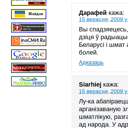
Дарафей
кажа:
15 верасня, 2009 у
Вы спадзяецесь
дзіця ў радыацыю
Беларусі і шмат
болей.
Адказаць
Siarhiej
кажа:
15 верасня, 2009 у
Лу-ка абапіраец
арганізаваную з
шматлікую, раз
ад народа. У адр