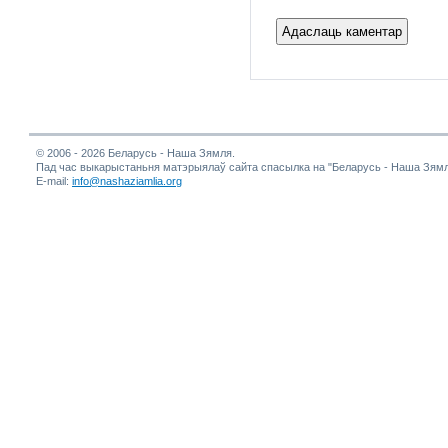
© 2006 - 2026 Беларусь - Наша Зямля.
Пад час выкарыстаньня матэрыялаў сайта спасылка на "Беларусь - Наша Зямл
E-mail:
info@nashaziamlia.org