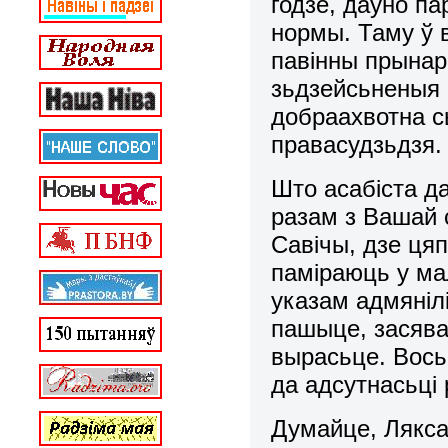
годзе, даўно п
нормы. Таму ў 
павінны прынар
зьдзейсьненыя 
добраахвотна сы
правасудзьдзя.
Што асабіста да
разам з Вашай 
Савічы, дзе цяп
паміраюць у ма
указам адмяніл
пашыце, засява
вырасьце. Вось
да адсутнасьці
Думайце, Лякса