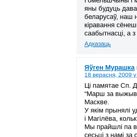
Гомельшчыны і м
яны будуць дава
беларусаў, наш 
кіравання сёнеш
саабытнасці, а з
Адказаць
Яўген Мурашка
18 верасня, 2009 у
Ці памятае Сп. 
“Марш за выжыва
Маскве.
У якім прынялі у
і Магілёва, кол
Мы прайшлі па в
сесьці з намі за