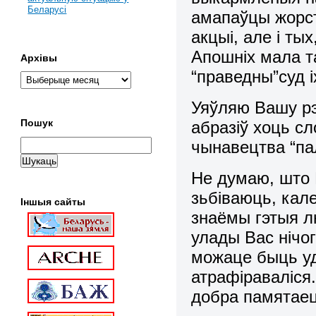
Беларусі
амапаўцы жорстк
акцыі, але і ты
Апошніх мала т
Архівы
“праведны”суд 
Уяўляю Вашу рэ
Пошук
абразіў хоць сл
чынавецтва “па
Не думаю, што 
зьбіваюць, кале
Іншыя сайты
знаёмы гэтыя л
улады
Вас нічо
можаце быць уд
атрафіраваліся
добра памятаец