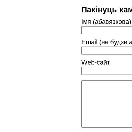
Пакінуць ка
Імя (абавязкова)
Email (не будзе 
Web-cайт