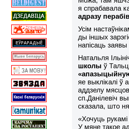
Можа, там яшчэ
я спрабавала к
адразу перабі
Усім настаўнік
ды іншых зарэг
напісаць заявы 
Натальля Ільі
ні
школы
ў Тальц
«апазыцыйную
яе выклікалі ў 
аддзелу мясцов
сп.Данілевіч в
сказала, што н
«Хочуць рукамі
У мяне такое ад