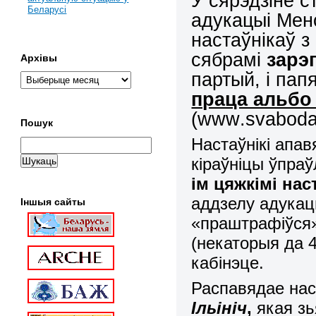
У сярэдзіне ст
Беларусі
адукацыі Менс
настаўнікаў з
сябрамі
зарэ
Архівы
партый, і пап
праца альбо
(
www
.
svabod
Пошук
Настаўнікі апав
кіраўніцы ўпраў
ім
цяжкімі нас
аддзелу адукацы
Іншыя сайты
«праштрафіўся».
(некаторыя да 4 
кабінэце.
Распавядае наст
Ільініч
,
якая з