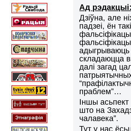
Ад рэдакцыі
Дзіўна, але н
падзеі, ён та
фальсіфікацыі
фальсіфікацы
адыгрываюць н
складаюцца вы
далі загад ца
патрыятычных
“прафілактычн
праблем”…
Іншы асьпект 
што на Захад
чалавека”.
Тут у нас ёсь