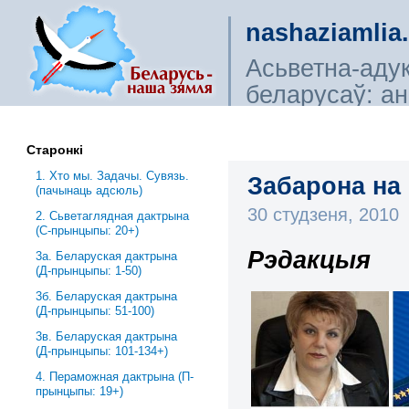
nashaziamlia
Асьветна-аду
беларусаў: ана
сьветагляды, і
Старонкі
1. Хто мы. Задачы. Сувязь.
Забарона на
(пачынаць адсюль)
30 студзеня, 2010
2. Сьветаглядная дактрына
(С-прынцыпы: 20+)
Рэдакцыя
3a. Беларуская дактрына
(Д-прынцыпы: 1-50)
3б. Беларуская дактрына
(Д-прынцыпы: 51-100)
3в. Беларуская дактрына
(Д-прынцыпы: 101-134+)
4. Пераможная дактрына (П-
прынцыпы: 19+)