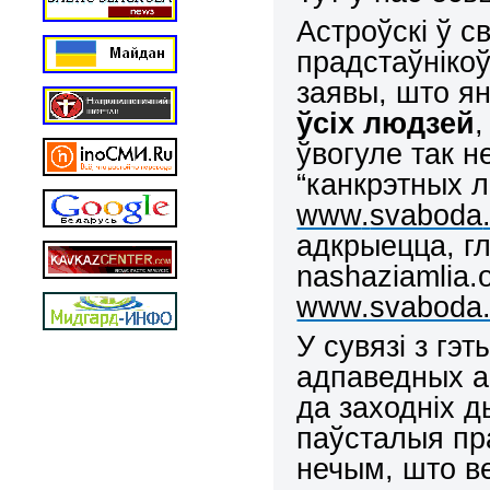
Астроўскі ў с
прадстаўніко
заявы, што я
ўсіх людзей
,
ўвогуле так н
“канкрэтных л
www
.
svaboda
адкрыецца, гл
nashaziamlia.o
www.svaboda.o
У сувязі з гэ
адпаведных а
да заходніх д
паўсталыя пр
нечым, што в