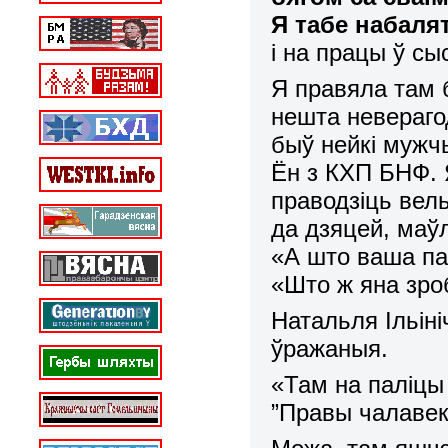
Я табе набаля
і на працы ў сы
Я правяла там 
нешта невераг
быў нейкі мужчы
Ён з КХП БНФ. 
праводзіць вел
да дзяцей, маўл
«А што ваша па
«Што ж яна зроб
Натальля Ільіні
ўражаныя.
«Там на паліцы 
”
Правы чалавек