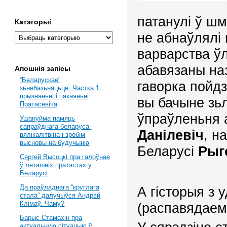
патанулі ў шм
Катэгорыі
не абнаўлялі
варварства ў
абавязаны наз
Апошнія запісы
“Беларускае”
гаворка пойдз
зьнебазьняцьце. Частка 1:
прызнаньні і пакаяньні
вы бачыне зь
Пратасевіча
ўпраўленьня
Ушануйма памяць
сапраўднага беларуса-
Данілевіч
, н
вялікалітвіна і зробім
высновы на будучыню
Беларусі
Рыг
Сяргей Высоцкі пра галоўнае
ў леташніх пратэстах у
Беларусі
Да праўладнага “круглага
А гісторыя з
стала” далучыўся Андрэй
Клімаў. Чаму?
(распавядаем 
Барыс Стамахін пра
актуальную сітуацыю ў