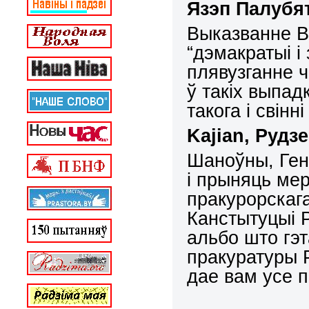
Язэп Палубя
Выказванне В
“
дэмакратыі і
плявузганне 
ў такіх выпад
такога і свінн
Kajian
,
Р
у
дзе
Шано
ў
ны, Ге
i прыняць ме
пракурорскаг
Канстытуцыi 
альбо што гэ
пракуратуры Р
дае
вам
усе п