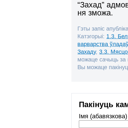
“Захад” адмов
ня зможа.
Гэты запіс апублік
Катэгорыі:
1.3. Бе
варварства ўлада
Захаду
,
3.3. Мясц
можаце сачыць за
Вы можаце пакінуц
Пакінуць ка
Імя (абавязкова)