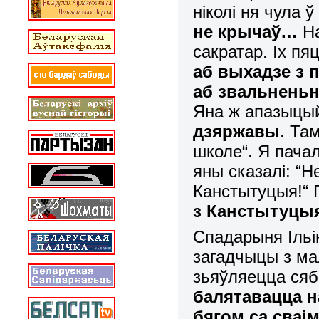
ніколі ня
чула ў
не крычаў…
На
сакратар. Іх пя
аб выхадзе з 
аб звальненьн
Яна ж апазыцы
дзяржавы
. Та
школе“.
Я пачал
яны сказалі:
“
Н
Канстытуцыя!“ 
з Канстытуцыя
Спадарыня Ільі
загадчыцы з
ма
зьяўляецца ся
балятавацца н
бягом са сваі