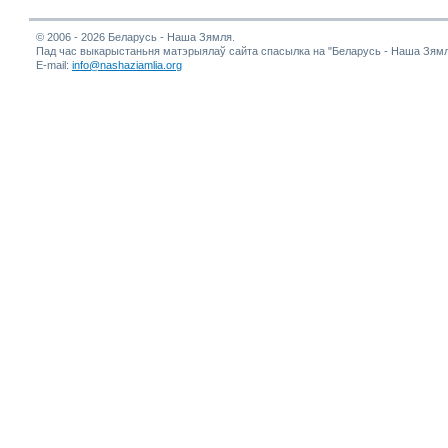
© 2006 - 2026 Беларусь - Наша Зямля.
Пад час выкарыстаньня матэрыялаў сайта спасылка на "Беларусь - Наша Зямл
E-mail:
info@nashaziamlia.org