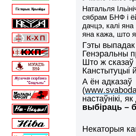
Натальля Ільін
сябрам БНФ і
ё
дачцэ, калі яна
яна кажа, што 
Гэты выпадак
Генэральны п
Што ж сказаў
Канстытуцыі 
А ён адказаў
(
www
.
svabod
настаўнікі, 
выбіраць – б
Некаторыя ка