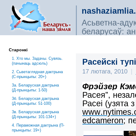
nashaziamlia
Асьветна-аду
беларусаў: ана
сьветагляды, і
Старонкі
1. Хто мы. Задачы. Сувязь.
Расейскі туп
(пачынаць адсюль)
17 лютага, 2010
|
2. Сьветаглядная дактрына
(С-прынцыпы: 20+)
Фрэйзер Кэм
3a. Беларуская дактрына
(Д-прынцыпы: 1-50)
Расея”, неза
3б. Беларуская дактрына
Расеі (узята з
(Д-прынцыпы: 51-100)
www
.
nytimes
.
3в. Беларуская дактрына
(Д-прынцыпы: 101-134+)
edcameron
; п
4. Пераможная дактрына (П-
прынцыпы: 19+)