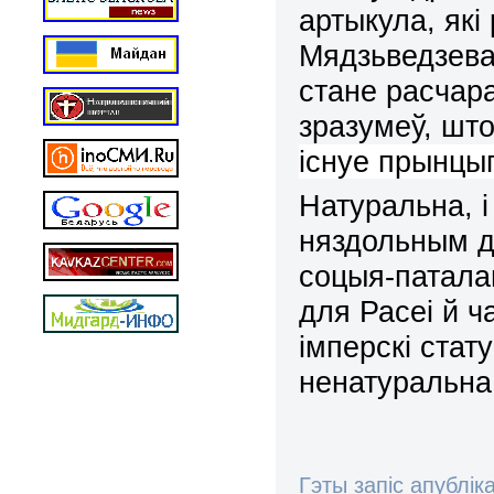
артыкула, які
Мядзьведзева
стане расчара
зразумеў, шт
існуе прынцы
Натуральна, і
няздольным д
соцыя-патала
для Расеі й ч
імперскі стат
ненатуральн
Гэты запіс апублік