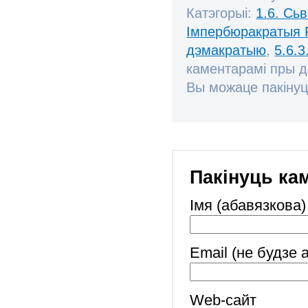
Катэгорыі:
1.6. Сь
Імпербюракратыя 
дэмакратыю
,
5.6.3
каментарамі пры 
Вы можаце пакінуц
Пакінуць ка
Імя (абавязкова)
Email (не будзе 
Web-cайт