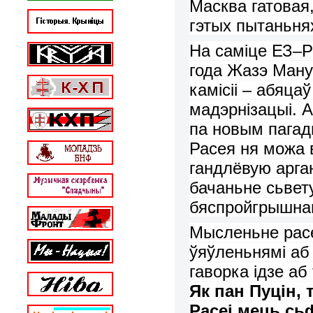
Масква
гатовая
гэтых
пытан
ьня
На
саміце
ЕЗ
–
Р
года
Жазэ
Ману
камісіі
–
абяца
ў
мадэрнізацы
і
.
А
па
нов
ым
пагад
Рас
е
я н
я
можа
гандлёвую арга
бачаньне
с
ь
вет
бяспройгрышна
Мыслен
ь
не
рас
ўяўленьнямі аб 
гаворка ідзе аб
Як пан
Пуцін
, 
Рас
е
і
мець
с
ь