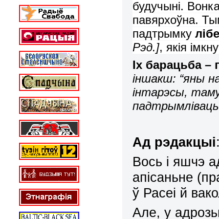
будучыні.
Вонк
павярхоўна
. Ты
падтрымку
ліб
Рэд.
]
, якія імкн
Іх барацьба –
іншакш: “яны 
інтарэсы, таму
падтрымліваць”
Ад рэдакцыі
Вось і яшчэ а
апісаньне (пр
ў Расеі й вако
Але, у адроз