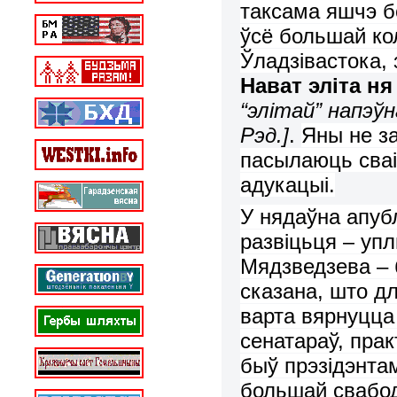
таксама яшчэ 
ўсё большай
ко
Ў
ладзівастока,
Нават эліта н
я
“элітай” напэў
Рэд.
]
.
Яны не з
пасылаюць сваі
адукацыі.
У нядаўна апуб
развіц
ь
ця
–
уп
Мядзведзе
ва –
сказа
на
,
што д
варта вярнуцца
сенатараў, пра
быў прэзідэнта
большай свабо