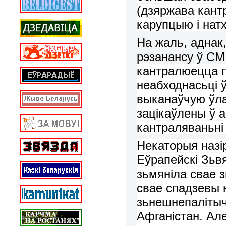
(дзяржава кант
карупцыю і
натх
На жаль, аднак
рэзанансу ў СМ
кантралюецца
неабходнас
ь
ці 
выканаўч
ую ўл
зацікаўлены ў 
кантр
аляваньн
Некаторыя назі
Еўрапейскі
Зьв
з
ь
мяні
ла
свае з
свае спадзевы
з
ь
нешнепаліты
Афганістан
.
Ал