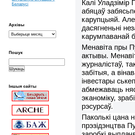
Калі Уладзімір 
Беларусі
абяцаў забясьп
карупцыяй.
Але
Архівы
дасягнен
ь
ні не
карумпавана
й
б
Менавіта пры 
Пошук
актывы.
Менаві
журналістаў, так
забітыя
, а він
інвестары с
ь
ке
Іншыя сайты
абмежаваць
ня
эканомік
у, зра
рэсурсаў
.
Паколькі
цана н
прэзідэнцтва
Пу
зароб
кі
выпл
ач