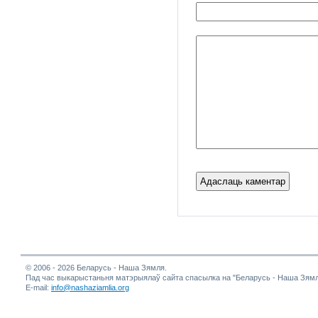
© 2006 - 2026 Беларусь - Наша Зямля.
Пад час выкарыстаньня матэрыялаў сайта спасылка на "Беларусь - Наша Зямл
E-mail:
info@nashaziamlia.org