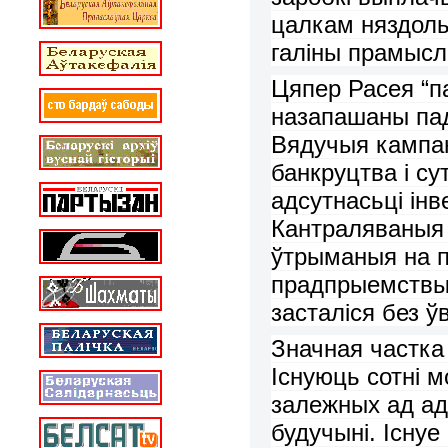
цалкам н
яздол
галіны прамыс
Цяпер
Рас
ея “п
назапашаны
па
Вядучыя
кампан
банкруцтва
і
су
адсутнас
ь
ц
і
ін
Кантраляваныя
ўтрыманыя на 
прадпрыемств
засталіся без
ўв
Значная частка
Існуюць сотні
м
залежн
ых
ад ад
будучыні. Існуе