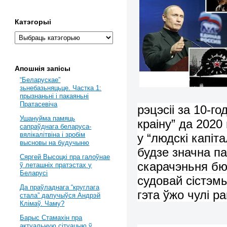
Катэгорыі
Апошнія запісы
“Беларускае”
зьнебазьняцьце. Частка 1:
прызнаньні і пакаяньні
Пратасевіча
рэцэсіі за 10-г
Ушануйма памяць
краіну” да 2020
сапраўднага беларуса-
вялікалітвіна і зробім
у “людскі капіт
высновы на будучыню
будзе значна п
Сяргей Высоцкі пра галоўнае
скарачэньня б
ў леташніх пратэстах у
Беларусі
судовай сістэм
Да праўладнага “круглага
гэта
ўжо чулі
ра
стала” далучыўся Андрэй
Клімаў. Чаму?
Барыс Стамахін пра
актуальную сітуацыю ў