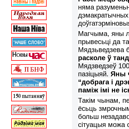
няма
разуме
нь
дэмакратычных
доўгатэрміновы
М
агчыма
,
яны
прывес
ь
ці
да т
Мядз
ь
ведзева
раскол
е
ў
тан
Мядзведзеў
10
пазіцы
яй
.
Ян
ы
“
добрага
і
дрэ
паміж
імі
не
іс
Т
акім чынам,
п
ёсьць
змрочным
больш незадав
с
і
туацыя можа 