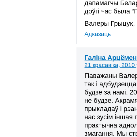
дапамагчы Белару
доўгі час была “
Валеры Грыцук,
Адказаць
Галіна Арцёмен
21 красавіка, 2010 
Паважаны Валера
так і адбудзецц
будзе за намі. 2
не будзе. Акрамя
прыкладаў і рэа
нас зусім іншая 
практычна аднол
змагання.
Мы ст