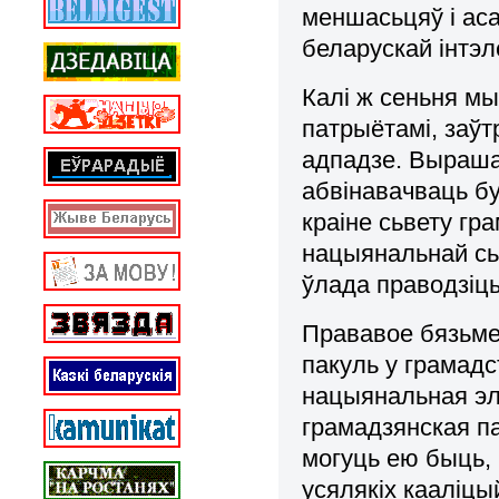
меншасьцяў і ас
беларускай інтэл
Калі ж сеньня мы
патрыётамі, заўт
адпадзе. Вырашац
абвінавачваць бу
краіне сьвету гр
нацыянальнай сьв
ўлада праводзіц
Прававое бязьме
пакуль у грамад
нацыянальная эліт
грамадзянская п
могуць ею быць, 
усялякіх кааліцый