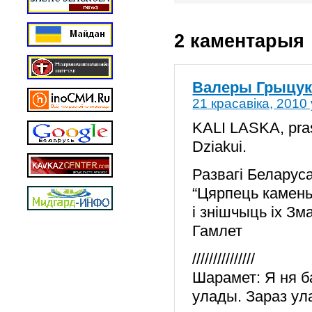
2 каментарыя
Валеры Грыцук
21 красавіка, 2010 
KALI LASKA, prash
Dziakui.
Развагі Беларус
“Цярпець камень
і знішчыць іх Зм
Гамлет
///////////////
Шарамет: Я ня ба
улады. Зараз ула