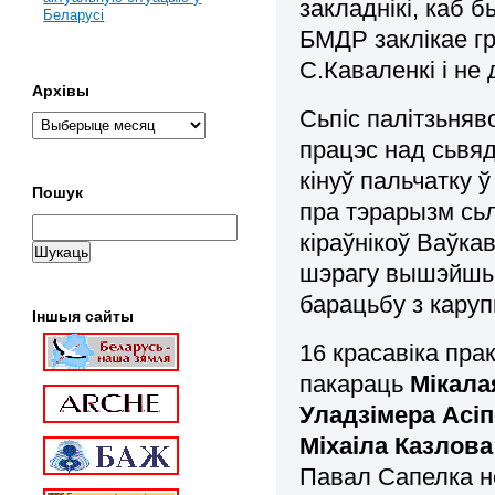
закладнікі, каб 
Беларусі
БМДР заклікае г
С.Каваленкі і не
Архівы
Сьпіс палітзьня
працэс над сьв
кінуў пальчатку 
Пошук
пра тэрарызм сь
кіраўнікоў Ваўка
шэрагу вышэйшых 
барацьбу з кару
Іншыя сайты
16 красавіка пра
пакараць
Мікала
Уладзімера Асі
Міхаіла Казлова
Павал Сапелка не