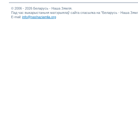
© 2006 - 2026 Беларусь - Наша Зямля.
Пад час выкарыстаньня матэрыялаў сайта спасылка на "Беларусь - Наша Зямл
E-mail:
info@nashaziamlia.org