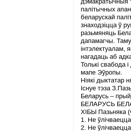
дэмакратычныя т
палітычных апан
беларускай паліт
знаходзіцца ў ру
разьмяняць Бела
дапамагчы. Таму
інтэлектуалам, я
нагадаць аб адк
Толькі свабода 
мапе Эўропы.
Ніякі дыктатар н
Існуе тэза З.Па
Беларусь – пры
БЕЛАРУСЬ БЕЛ
ХІБЫ Пазьняка (
1. Не ўлічваецц
2. Не ўлічваецц