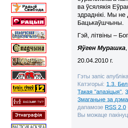
ва ўсялякія Еўра
здраднікі. Мы не
Бацькаўшчыны.
Гэй, літвіны – Бо
Яўген Мурашка
20.04.2010 г.
Гэты запіс апублік
Катэгорыі:
1.3. Бе
Такая "апазіцыя"
,
Змаганьне за дэм
дапамозе
RSS 2.0
Вы можаце пакінуц