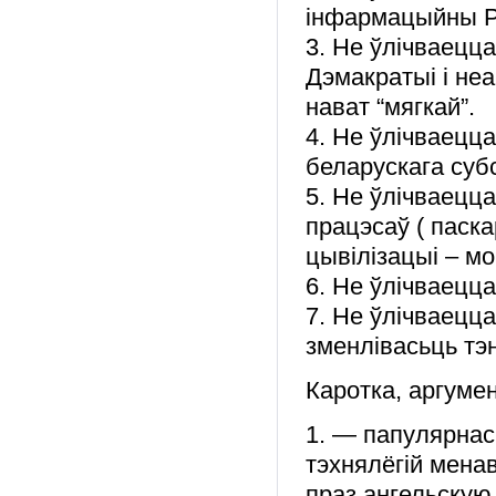
інфармацыйны Р
3. Не ўлічваецц
Дэмакратыі і 
нават “мягкай”.
4. Не ўлічваецц
беларускага суб
5. Не ўлічваецца 
працэсаў ( паск
цывілізацыі – мо
6. Не ўлічваецц
7. Не ўлічваецц
зменлівасьць тэ
Каротка, аргуме
1. — папулярнас
тэхнялёгій мена
праз ангельскую 