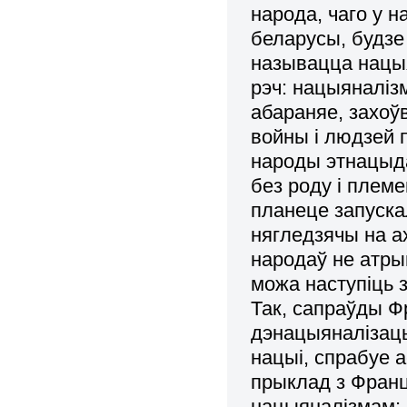
народа
, чаго у 
беларусы, будзе
называцца нацыя
рэч:
нацыяналізм
абараняе, захоў
войны і людзей 
народы этнацыда
без роду і племе
планеце запускал
нягледзячы на а
народаў не атры
можа наступіць з
Так, сапраўды Ф
дэнацыяналізацы
нацыі, спрабуе 
прыклад з Франц
нацыяналізмам: 