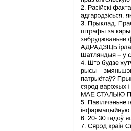
2. Расійскі фак
адгародзісься, я
3. Прыклад. Праб
штрафы за кары
забруджваньне ф
АДРАДЗІЦЬ ірл
Шатляндыя – у с
4. Што будзе ху
рысы – змяньшэн
патрыётаў? Прык
сярод варожых і
МАЕ СТАЛЫЮ П
5. Павілічэньне 
інфармацыйную се
6. 20- 30 гадоў 
7. Сярод краін С