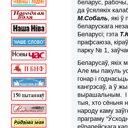
беларус, рабочы,
да ўсялякіх калаб
М.Собаль
, які 
беларускага не
Беларусі; гэта
Т.
прафсаюза, кіра
парку № 1, заўча
Беларусаў, якіх 
Але мы пакуль ус
гонар і годнасьц
кангрэсаў, а ў жы
вырашальным. І 
тыя, хто сёньня 
народу каму заўг
праграму “Ўсходн
еўрапейскага кап