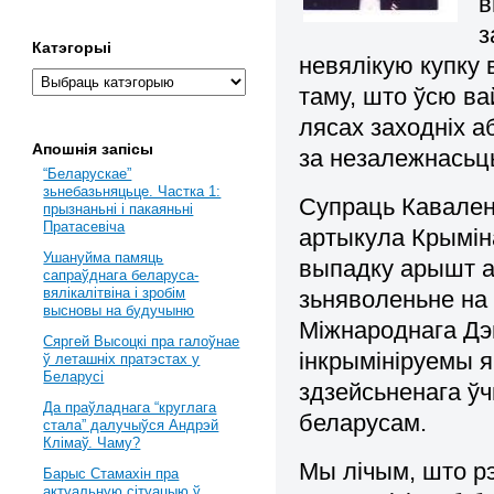
в
з
Катэгорыі
невялікую купку 
таму, што ўсю ва
лясах заходніх а
Апошнія запісы
за незалежнасьц
“Беларускае”
зьнебазьняцьце. Частка 1:
Супраць Каваленк
прызнаньні і пакаяньні
Пратасевіча
артыкула Крымін
Ушануйма памяць
выпадку арышт ад
сапраўднага беларуса-
вялікалітвіна і зробім
зьняволеньне на 
высновы на будучыню
Міжнароднага Дэ
Сяргей Высоцкі пра галоўнае
інкрымініруемы я
ў леташніх пратэстах у
Беларусі
здзейсьненага ў
Да праўладнага “круглага
беларусам.
стала” далучыўся Андрэй
Клімаў. Чаму?
Мы лічым, што р
Барыс Стамахін пра
актуальную сітуацыю ў