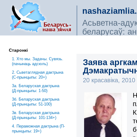
nashaziamlia
Асьветна-аду
беларусаў: ана
сьветагляды, і
Старонкі
1. Хто мы. Задачы. Сувязь.
Заява аргкам
(пачынаць адсюль)
Дэмакратычн
2. Сьветаглядная дактрына
(С-прынцыпы: 20+)
20 красавіка, 201
3a. Беларуская дактрына
(Д-прынцыпы: 1-50)
Н
3б. Беларуская дактрына
п
(Д-прынцыпы: 51-100)
3в. Беларуская дактрына
(Д-прынцыпы: 101-134+)
т
4. Пераможная дактрына (П-
б
прынцыпы: 19+)