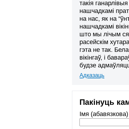
такія ганарлівы
нашчадкамі прат
на нас, як на “
нашчадкамі вікін
што мы лічым ся
расейскім хутар
гэта не так. Бела
вікінгаў, і бавар
будзе адмаўляцц
Адказаць
Пакінуць ка
Імя (абавязкова)