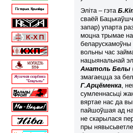
Эліта – гэта
Б.Кі
сваёй Бацькаўш
запар) упарта р
моцна трымае на
беларускамоўны п
вольны час займ
нацыянальнай эл
Анатоль Белы
змагаецца за бе
Г.Арцёменка
, н
сумленнасьці жа
вяртае нас да вы
пайшоўшая ад н
не скарылася пе
пры нявысьветле