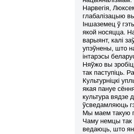
Нарвегія, Люксем
глабалізацыю вы
Іншаземец ў гэты
якой носяцца. На
варыянт, калі з
упэўнены, што н
інтарэсы беларус
Няўжо вы зробіц
так паступіць.
Ра
Культурніцкі упл
якая пануе сёння
культура вядзе д
ўсведамляюць гэ
Мы маем такую 
Чаму немцы так
ведаюць, што ян