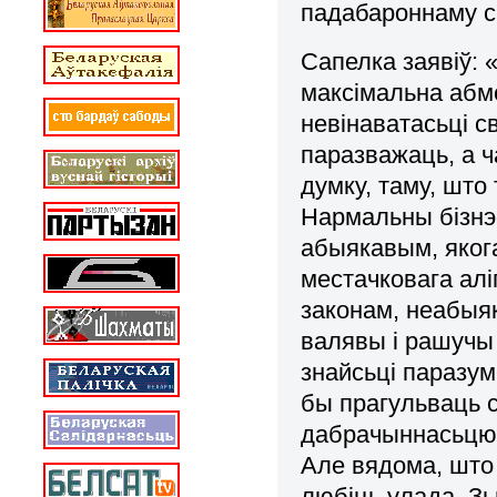
падабароннаму с
Сапелка заявіў: 
максімальна абм
невінаватасьці 
паразважаць, а ч
думку, таму, што
Нармальны бізнэ
абыякавым, якога
местачковага ал
законам, неабыяк
валявы і рашучы 
знайсьці паразум
бы прагульваць с
дабрачыннасьцю 
Але вядома, што 
любіць улада. З