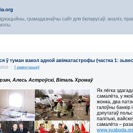
ia.org
укацыйны, грамадазнаўчы сайт для беларусаў: аналіз, прагноз
мэты.
я ў туман вакол адной авіякатастрофы (частка 1: зьвес
, 2010
|
7 каментарыяў
рзач, Алесь Астроўскі, Віталь Хромаў
Як лёгка здага
самалёта, у яко
жонка, два пат
галоўны банкір 
дэпутатаў польс
палітыкі, вайск
самалёта – раза
www.svaboda.org/