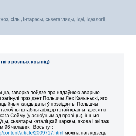
, сілы, інтарэсы, сьветагляды, ідэі, ідэалогіі,
ткі з розных крыніц)
дацца, гаворка пойдзе пра нядаўнюю аварыю
й загінулі прэзідэнт Польшчы Лех Качыньскі, яго
энцыйныя кандыдаты ў прэзідэнты Польшчы,
і галоўны штабны афіцэр гэтай краіны, дзесяткі
кага Сойму (у асноўным ад правіцы), іншыя
оўцы, сьвятары каталіцкай царквы, ахова і экіпаж
м 96 чалавек. Вось тут:
content/article/2009717.html
можна паглядзець