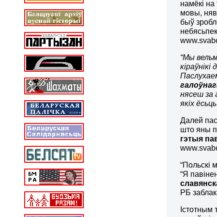
намёкі на
мовы, няв
быў зробл
небясьпек
www.svabod
“Мы вельм
кіраўнікі
Паслухаем
галоўнаг
нясеш за 
якіх ёсьць
Далей пас
што яны п
гэтыя па
www.svabo
“Польскі 
“Я павінен
славянск
РБ заблак
Істотным 