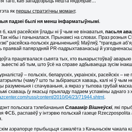
ля таго, каб западозрыць нешта нядобрае…
гэта як
першы стратэгічны момант
.
ыя падзеі былі ня менш інфарматыўнымі
.
 б, калі расейскія ўлады ні ў чым не вінаватыя,
пасьля ава
. Так нібы і пачыналася. Прынамсі на словах. Праз розныя
узкі” расейска-польскіх дачыненьняў. Маўляў, “трагедыя аб
 праявай папярэдняй PR-падрыхтаванасьці й узгодненасьц
доўга працягвалася сьвята тых, хто выкарыстоўваў аварыю 
 зьвесткі аб тым, што ўсё на справе адбываецца зусім іна
журналістаў – польскіх, беларускіх, украінскіх, расейскіх – не
атэрыялы (чаму? што ты зьбіраешся хаваць, калі ні ў чым не
ы разуменьня і спачуваньня, а якраз у тыпова грубай маск
ьмі схаваць (у якасьці прыкладу падаем успаміны аднаго з 
kazcenter.com/russ/content/2010/04/23/71944.shtml
.
дэнт польскага тэлебачаньня
Славамір Вішнеўскі
, які пр
я ФСБ, распавёў у інтэрвю польскай газеце Rzeczpospolit
.
кім аэрапорце прыбыцьця самалёта з Качыньскім чакала ка