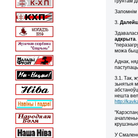
грунтам д
Запомнім 
3.
Далейш
Здавалася
адкрыта
“перазагр
можа быць
Аднак, ня
паступаць
3.1. Так, 
зьнятыя м
абстаноўц
нешта вел
http://kav
“Карэспан
ачапленьн
крушэньня
У Смаленс