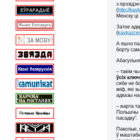
з прэзідэ
(
http://ka
Менску ці
Затое адк
(
kavkazcen
А яшчэ па
борту сам
Абагульня
– такім ч
ўсіх клю
сябе не б
міф, які 
адказы на
– варта т
Польшчы і
пасадку”.
Паколькі,
ў маштабе