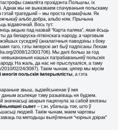
атастрофы самалёта прэзідэнта Польшчы, іх
кі. Аднак мы не выказваем спачуваньня польскаму
 з гэтай трагедыяй – мы проста прамаўчым. Як
ожчыкаў альбо добра, альбо ніяк. Прычына
ьць відавочнай. Вось тут:
яніць акцыю пад назвай “Карта паляка”, якая ёсьць
ты да беларуска-літвінскага народу, а чарговым
ліжэйшых суседзяў (аналагічныя паводзіны з боку
мя таго, гэты імперскі акт быў падпісаны Лехам
lia.org/2008/12/30/1706). Мы далі больш за год
дку невыкананьня нашых патрабаваньняў польскія
народу. На жаль, да нас не прыслухаліся, а таму
/2010/02/24/3087). Такім чынам, цяпер мы мусім
і многія польскія імперыялісты
, а гэта
караньне звыш, зьдзейсьненае ў імя
ў даным асьпекце тэму разьвіваць ня будзем.
й значнасьці аварыя пацягнула за сабой вялізны
сёньняшні сьвет
– г.зн. убачыць тое, што ў
ьшасьці людзей. Такім чынам, маем чарговы
алізаваць па методыцы выяўленьня “чорных дзірак”