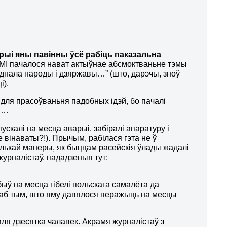
рыі яны павінны ўсё рабіць паказальна
 СМІ пачалося нават актыўнае абсмоктваньне тэмы
’яднала народы і дзяржавы…” (што, дарэчы, зноў
і).
для прасоўваньня падобных ідэй, бо пачалі
кш…
 пускалі на месца аварыі, забіралі апаратуру і
 вінаваты?!). Прычым, рабілася гэта не ў
алькай манеры, як быццам расейскія ўлады жадалі
журналістаў, пададзеныя тут:
ыбыў на месца гібелі польскага самалёта да
a аб тым, што яму давялося перажыць на месцы
ля дзесятка чалавек. Акрамя журналістаў з