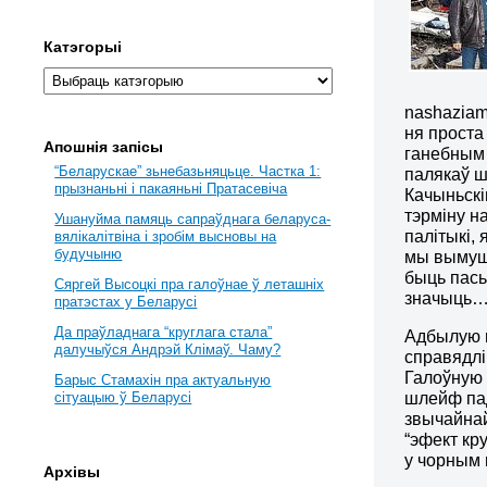
Катэгорыі
nashaziam
ня проста
Апошнія запісы
ганебны
“Беларускае” зьнебазьняцьце. Частка 1:
палякаў ш
прызнаньні і пакаяньні Пратасевіча
Качыньскім
тэрміну н
Ушануйма памяць сапраўднага беларуса-
палітыкі,
вялікалітвіна і зробім высновы на
будучыню
мы вымуша
быць пась
Сяргей Высоцкі пра галоўнае ў леташніх
значыць… 
пратэстах у Беларусі
Да праўладнага “круглага стала”
Адбылую п
далучыўся Андрэй Клімаў. Чаму?
справядлі
Галоўную 
Барыс Стамахін пра актуальную
шлейф па
сітуацыю ў Беларусі
звычайнай
“эфект кр
у чорным 
Архівы