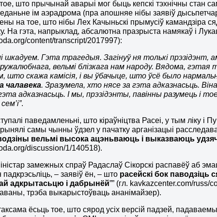
 тое, што прычынай аварыі мог быць кепскі тэхнічны стан с
еданьне ім аэрадрома (пра апошняе нібы заявіў дысьпетчар
ены на тое, што нібы Лех Качыньскі прымусіў камандзіра с
у. На гэта, напрыклад, абсалютна празрыста намякаў і Лук
a.org/content/transcript/2017997):
і шкадуем. Гэта трагедыя. Загінуў ня толькі прэз
і
дэнт, а
 дружалюбнага, вельмі блізкага нам народу. Вядома, гэта
я
т
, што скажа камісія, і вы ўбачыце, што ўсё было нармаль
а чалавека
. Зразумела, хто нясе за гэта адказнасьць. Ві
гэта адказнасьць. І мы, прэз
і
дэнты, павінны разумець і тое
 сем’і”
.
тупалі паведамленьні, што кіраўніцтва Расеі, у тым ліку і П
рынялі самы чынны ўдзел у пачатку арганізацыі расследав
водзіны вельмі высока ацэньваюць і выказваюць удзя
da.org/discussion/1/140518).
міністар замежных спраў Радаслаў Сікорскі распавёў аб эм
 падкрэсьліць, – заявіў ён, – што
расейскі бок паводзіць 
ай адкрытасьцю і дабрынёй
”” (гл. kavkazcenter.com/russ/
аваны, трэба выкарыстоўваць ананімайзер).
таксама ёсьць тое, што сярод усіх версій падзей, падаваем