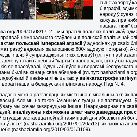
сьпіс ахвяраў к
біяграфіі, здым
народу ў сувязі
кажуць, пра няб
нашага “ніяк” ёс
lia.org/2009/01/08/1712 – мы прасілі польскіх палітыкаў адм
 праявай немаральнага стаўленьня польскай палітычнай элі
м
актам польскай імперскай агрэсіі
ў адносінах да сваіх б
мат разоў вядомыя за апошнюю 600-гадовую гісторыю). Акра
, ды яшчэ ў суправаджэньні якіх словаў! (гл. тут: nashaziam
а адмену гэтай ганебнай “карты” і папярэдзілі, што ў выпа
 якія яе прасоўвалі, будуць аб’яўлены ворагамі беларускага 
ны былі выканаць свае абяцаньні (гл. тут: nashaziamlia.org
лядоўнымі й павінны лічыць так:
у авіякатастрофе загінул
ворагі нашага беларуска-літвінскага народу. Пад № 4.
адзею можна разглядаць як містычна-сімвалічны акт, як па
васьці. Але мы на такое бачаньне сітуацыі не прэтэндуем і 
ўвагу мы хочам зьвярнуць на іншае. Неардынарная па сваё
дзей,
аналізуючы якія можна шмат чаго даведацца
пра 
 сітуацыі застаецца поўнай таямніцай для абсалютнай бол
ука ў лесе” (nashaziamlia.org/2007/01/20/513), які можна ан
небе (nashaziamlia.org/2010/03/01/3109).