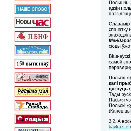
Польшчы, 
адзін пол
прэзідэнцк
Славамір 
спачатку 
знаходзіл
Мендэрэ
сюды ўжо 
Вішнеўскі
самой спр
пераверну
Польскі ж
калі пры
цягнуць я
Тады рускі
Пасьля чэк
Польскі ж
(Канец цы
3.2. А во
kavkazcent