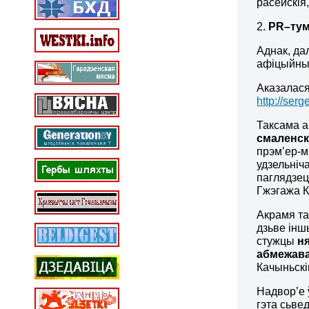
расейскія
2.
PR
–
ту
Аднак, да
афіцыйныя
Аказалася
http://ser
Таксама а
смаленск
прэм’ер-мі
удзельніч
паглядзец
Гжэгажа К
Акрамя та
дзьве інш
стужцы
н
абмежава
Качыньскі
Надвор’е 
гэта сьве