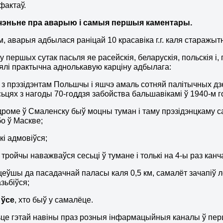
фактаў.
эньне пра аварыю і самыя першыя каментары.
, аварыя адбылася раніцай 10 красавіка г.г. каля старажыт
у першых сутак пасьля яе расейскія, беларускія, польскія і,
лі практычна аднолькавую карціну адбылага:
 з прэзідэнтам Польшчы і яшчэ амаль сотняй палітычных дз
ьцях з нагоды 70-годдзя забойства бальшавікамі ў 1940-м г
дроме ў Смаленску быў моцны туман і таму прэзідэнцкаму 
бо ў Маскве;
кі адмовіўся;
 тройчы наважваўся сесьці ў тумане і толькі на 4-ы раз к
цеўшы да пасадачнай паласы каля 0,5 км, самалёт зачапіў 
зьбіўся;
 ўсе
, хто быў у самалёце.
ьце гэтай навіны праз розныя інфармацыйныя каналы ў пер