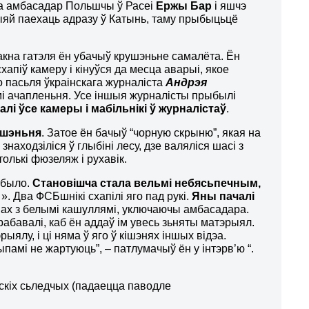
ама амбасадар Польшчы ў Расеі
Ержы Бар
і яшчэ
цыяй паехаць адразу ў Катынь, таму прыбыцьцё
акна гатэля ён убачыў крушэньне самалёта. Ён
хапіў камеру і кінуўся да месца аварыі, якое
о пасьля ўкраінскага журналіста
Андрэя
амі ачапленьня. Усе іншыя журналісты прыбылі
лі ўсе камеры і мабільнікі ў журналістаў
.
ушэньня
. Затое ён бачыў “чорную скрыню”, якая на
находзіліся ў глыбіні лесу, дзе валяліся шасі з
толькі фюзеляж і рухавік.
е было.
Становішча
стала вельмі небяс
ь
печным,
». Два ФСБшнікі схапілі яго пад рукі.
Яны пачалі
мах з белымі кашуллямі, уключаючы амбасадара.
атрабавалі, каб ён аддаў ім увесь зьняты матэрыял.
ыялу, і ці няма ў яго ў кішэнях іншых відэа.
ыпамі не жартуюць”, – патлумачыў ён у інтэрв’ю “.
ейскіх сьледчых (падаецца паводле