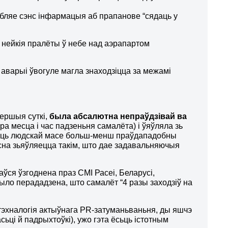
убляе сэнс інфармацыя аб прапанове “сядаць у
ў нейкія пралёты ў небе над аэрапартом
аварыі ўвогуле магла знаходзіцца за межамі
першыя суткі,
была абсалютна непраўдзівай ва
а месца і час падзеньня самалёта) і ўяўляла зь
 даць людскай масе больш-менш праўдападобны
часна зьяўляецца такім, што дае задавальняючыя
аўся ўзгоднена праз СМІ Расеі, Беларусі,
ло перададзена, што самалёт “4 разы заходзіў на
 тэхналогія актыўнага PR-затуманьваньня, ды яшчэ
ьці й падрыхтоўкі), ужо гэта ёсьць істотным