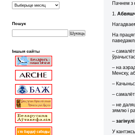
Пачнем з 
1.
Абвяшч
Пошук
Нагадваем
На працяг
паведамля
– самалёт
Іншыя сайты
ўрачыстас
– на аэра
Менску, а
– Качыньс
– самалёт
– не даля
зямлю і ра
–
загінулі
У кантэкс