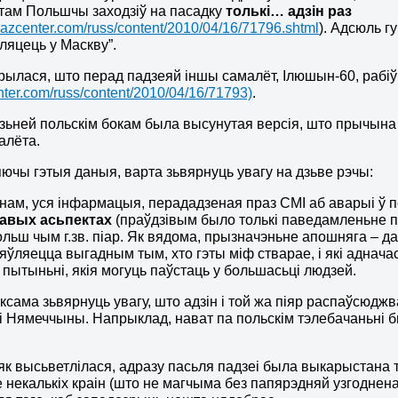
нтам Польшчы заходзіў на пасадку
толькі… адзін раз
vkazcenter.com/russ/content/2010/04/16/71796.shtml
). Адсюль г
 ляцець у Маскву”.
рылася, што перад падзеяй іншы самалёт, Ілюшын-60, рабі
ter.com/russ/content/2010/04/16/71793)
.
зьней польскім бокам была высунутая версія, што прычына 
алёта.
ючы гэтыя даныя, варта зьвярнуць увагу на дзьве рэчы:
ынам, уся інфармацыя, перададзеная праз СМІ аб аварыі ў 
чавых асьпектах
(праўдзівым было толькі паведамленьне пр
ольш чым г.зв. піар. Як вядома, прызначэньне апошняга –
зьяўляецца выгадным тым, хто гэты міф стварае, і які адна
 пытыньні, якія могуць паўстаць у большасьці людзей.
аксама зьвярнуць увагу, што адзін і той жа піяр распаўсюджв
 Нямеччыны. Напрыклад, нават па польскім тэлебачаньні бы
 як высьветлілася, адразу пасьля падзеі была выкарыстана
 некалькіх краін (што не магчыма без папярэдняй узгодненас