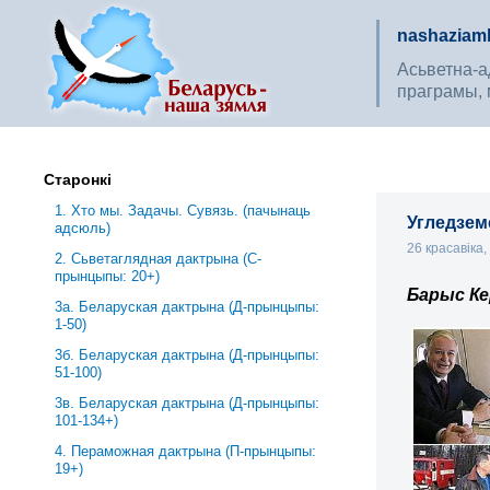
nashaziaml
Асьветна-ад
праграмы, 
Старонкі
1. Хто мы. Задачы. Сувязь. (пачынаць
Угледземс
адсюль)
26 красавіка
2. Сьветаглядная дактрына (С-
прынцыпы: 20+)
Барыс Ке
3a. Беларуская дактрына (Д-прынцыпы:
1-50)
3б. Беларуская дактрына (Д-прынцыпы:
51-100)
3в. Беларуская дактрына (Д-прынцыпы:
101-134+)
4. Пераможная дактрына (П-прынцыпы:
19+)