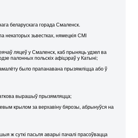
нага беларускага горада Смаленск.
 па некаторых зьвестках, нямецкія СМІ
еячаў ляцеў у Смаленск, каб прыняць удзел ва
одзе палонных польскіх афіцэраў у Катыні;
самалёту было прапанавана прызямліцца або ў
анчаткова вырашыў прызямляцца;
левым крылом за верхавіну бярозы, абрынуўся на
шыя ж суткі пасьля аварыі пачалі прасоўвацца