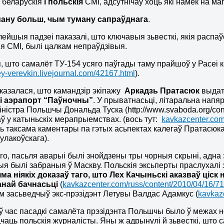
, беларускія
і польскія
СМІ, адсутнічаў хоць які намёк на м
ману больш, чым туману сапраўднага
.
лейшыя падзеі паказалі, што ключавыя зьвесткі, якія распа
 СМІ, былі цалкам непраўдзівыя.
, што самалёт ТУ-154 усяго паўгады таму прайшоў у Расеі к
gey-verevkin.livejournal.com/42167.html
).
казалася, што камандзір экіпажу
Аркадзь Пратасюк
выдат
і аэрапорт “Паўночны”
. У прыватнасьці, літаральна напяр
ністра Польшчы Дональда Туска (http://www.svaboda.org/conte
аў у катыньскіх мерапрыемствах. (вось тут:
kavkazcenter.com
ь таксама каментары па гэтых асьпектах калегаў Пратасюка
улакоўскага).
го, пасьля аварыі былі знойдзены тры чорныя скрыні, адна 
ыя былі забраныя ў Маскву. Польскія эксьперты праслухалі за
яма ніякіх доказаў таго, што Лех Качыньскі аказваў ціс
най бачнасьці
(
kavkazcenter.com/russ/content/2010/04/16/7
м засьведчыў экс-прэзідэнт Летувы Валдас Адамкус (
kavkaz
ў час пасадкі самалёта прэзідэнта Польшчы было ў межах 
дчаць польскія журналісты. Яны ж адрынулі й зьвесткі, што