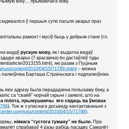
агчымую віну… прымаючага боку.
ўсюджваліся ў першыя суткі пасьля аварыі праз
апітальны рамонт і мусіў быць у добрым стане (гл.
на ведаў
рускую мову,
як і
выдатна ведаў
эдадні аварыі (7 красавіка) ён дастаўляў туды
nt/article/2013155.html), які разам з Пуціным
/russ/content/2010/04/15/71789.shtml
– можна
 палкоўніка Барташа Страіньскага і падпалкоўніка
зь якіх адразу была перададзена польскаму боку, а
піс са “сваёй” чорнай скрыні і заявілі, што на
к на пілота, прымушаючы яго сядаць ва ўмовах
1796
). Тое ж з уласнага досьведу кантактаваньня з
center.com/russ/content/2010/04/15/71788)
.
нормы,
ніякага “густога туману” не было.
Пра
 самалёт спрабаваў 4 разы рабіць пасадку. Самалёт