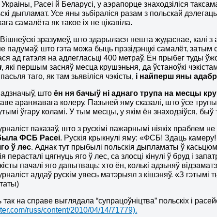
Украіны, Расеі й Беларусі, у аэрапорце знаходзіліся такс
ьскі дыпламат. Усе яны зьбіраліся разам з польскай дэлега
ага самалёта як такое іх не цікавіла.
Вішнеўскі зразумеў, што здарылася нешта жудаснае, калі з 
не падумаў, што гэта можа быць прэзідэнцкі самалёт, затым с
ася ад гатэля на адлегласьці 400 метраў. Ён прыбег туды ўж
я
, які першым засняў месца крушэньня, да ўстаноўкі чэкіст
пасьля таго, як там зьявіліся чэкісты,
і найперш яны адабра
 адзначыў, што
ён ня бачыў ні аднаго трупа на месцы кр
аве аранжавага колеру. Пазьней яму сказалі, што ўсе трупы з
тымі ўгару коламі. У тым месцы, у якім ён знаходзіўся, быў 
урналіст паказаў, што з рускімі пажарнымі ніякіх праблем н
была ФСБ Расеі
. Рускія крыкнулі яму: «ФСБ! Здаць камеру! 
го ў лес
. Аднак тут прыбылі польскія дыпламаты ў касьцю
я перасталі цягнуць яго ў лес, са злосці кінулі ў бруд і зап
істы пачалі яго дапытваць: хто ён, колькі адзьняў відэаматэр
урналіст аддаў рускім увесь матэрыял з кішэняў. «З гэтымі т
таты)
сь так на справе выглядала “супрацоўніцтва” польскіх і рас
er.com/russ/content/2010/04/14/71779).