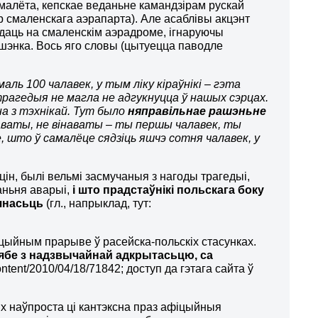
амалёта, кепскае веданьне камандзірам рускай
 смаленскага аэрапарта). Але асаблівы акцэнт
ядаць на смаленскім аэрадроме, ігнаруючы
ашэнка. Вось яго словы (цытуецца паводле
маль 100 чалавек, у тым ліку кіраўнікі – гэта
рагедыя не магла не адгукнуцца ў нашых сэрцах.
на з тэхнікай. Тут было
няправільнае рашэньне
наваты, не вінаваты
–
ты першы чалавек, ты
, што ў самалёце сядзіць яшчэ сотня чалавек, у
уцін, былі вельмі засмучаныя з нагоды трагедыі,
аньня аварыі,
і што прадстаўнікі польскага боку
чнасьць
(гл., напрыклад, тут:
ацыйным прарыве ў расейска-польскіх стасунках.
сябе з надзвычайнай адкрытасьцю, са
content/2010/04/18/71842; доступ да гэтага сайта ў
ых наўпроста ці кантэксна праз афіцыйныя