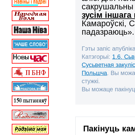
сакрушальны 
зусім іншага
Камароўскі, С
падазраюць».
Гэты запіс апублік
Катэгорыі:
1.6. Сь
Сусьветная закулі
Польшча
. Вы мож
стужкі.
Вы можаце пакінуц
Пакінуць ка