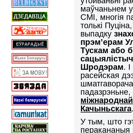
ўтойваньні ра
маўчаньнем у
СМІ, многія п
толькі Пуціна
выпадку
знах
прэм’ерам У
Тускам або 
сацыялістыч
Шродэрам
. 
расейская дэ
шматгаворача
падазрэньне,
міжнароднай
Качыньскага
У тым, што г
перакананыя 