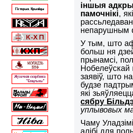
іншыя адкры
памочнікі
, я
рассьледаван
непарушным 
У тым, што а
больш ня дзе
прынамсі, пол
Нобелеўскай 
заявіў, што н
будзе падтры
які зьяўляец
сябру Більд
уплывовых мас
Чаму Уладзімі
алібі для пол