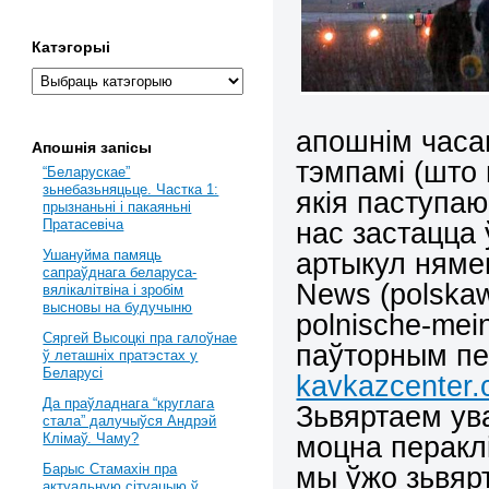
Катэгорыі
апошнім часа
Апошнія запісы
тэмпамі (што 
“Беларускае”
зьнебазьняцьце. Частка 1:
якія паступаю
прызнаньні і пакаяньні
нас застацца 
Пратасевіча
артыкул няме
Ушануйма памяць
сапраўднага беларуса-
News (polskaw
вялікалітвіна і зробім
высновы на будучыню
polnische-mei
Сяргей Высоцкі пра галоўнае
паўторным пе
ў леташніх пратэстах у
Беларусі
kavkazcenter.
Да праўладнага “круглага
Зьвяртаем ува
стала” далучыўся Андрэй
моцна перакл
Клімаў. Чаму?
мы ўжо зьвярт
Барыс Стамахін пра
актуальную сітуацыю ў