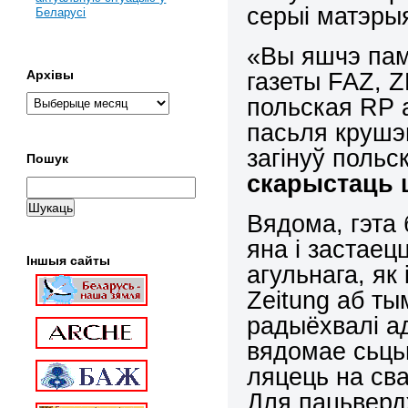
серыі матэры
Беларусі
«Вы яшчэ пам
газеты FAZ, 
Архівы
польская RP 
пасьля крушэн
загінуў польс
Пошук
скарыстаць 
Вядома, гэта
яна і застаец
Іншыя сайты
агульнага, як
Zeitung аб ты
радыёхвалі а
вядомае сьць
ляцець на св
Для пацьвердж