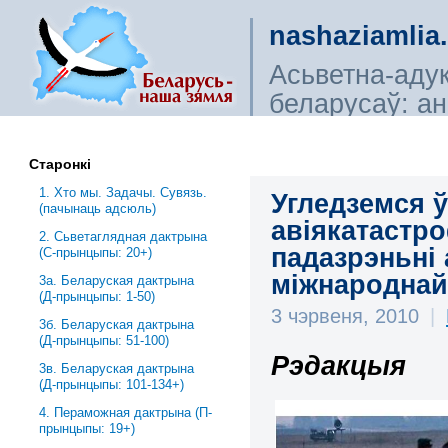
nashaziamlia
Асьветна-аду
беларусаў: ана
сьветагляды, і
Старонкі
1. Хто мы. Задачы. Сувязь.
Угледземся 
(пачынаць адсюль)
авіякатастр
2. Сьветаглядная дактрына
падазрэньні
(С-прынцыпы: 20+)
міжнароднай
3a. Беларуская дактрына
(Д-прынцыпы: 1-50)
3 чэрвеня, 2010
|
3б. Беларуская дактрына
(Д-прынцыпы: 51-100)
Рэдакцыя
3в. Беларуская дактрына
(Д-прынцыпы: 101-134+)
4. Пераможная дактрына (П-
прынцыпы: 19+)