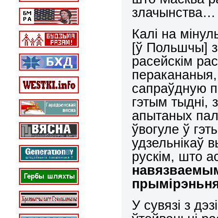
злачынства…
Калі на міну
[ў Польшчы] 
расейскім ра
перакананыя,
сапраўдную п
гэтым тыдні, 
апытаных паля
ўвогуле ў гэт
удзельнікаў в
рускім, што а
навязваемым
прымірэньн
У сувязі з дэ