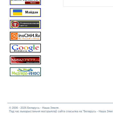
© 2006 - 2026 Беларусь - Наша Зямля.
Пад час выкарыстаньня матэрыялаў сайта спасылка на "Беларусь - Наша Зямл