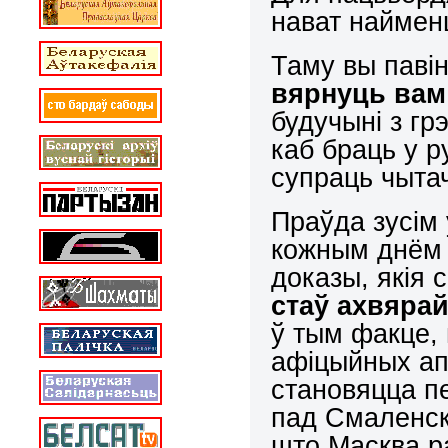
нават наймен
Таму вы павін
вярнуць вам
будучыні з гр
каб браць у р
супраць чытач
Праўда зусім 
кожным днём
доказы, якія 
стаў ахвяра
ў тым факце,
афіцыйных ап
становяцца п
пад Смаленск
што Масква р