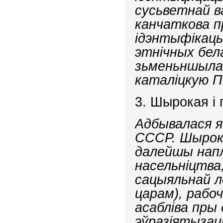
сусьветнай в
канчаткова 
ідэнтыфікацы
этнічных бел
зьменьншылас
каталіцкую П
3. Шырокая і 
Адбывалася як
СССР. Шырока
далейшы напл
насельніцтва,
сацыяльнай ле
царам), рабо
асабліва пры 
эўразіятызац