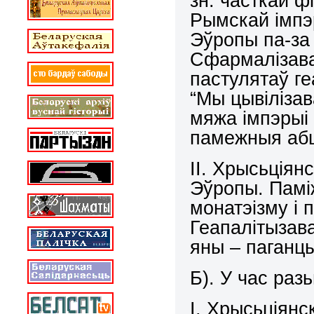
зн. часткай ф
Рымскай імпэр
Эўропы па-за
Сфармалізаван
пастулятаў ге
“Мы цывіліза
мяжа імпэрыі 
памежныя абш
ІІ. Хрысьціян
Эўропы. Памі
монатэізму і п
Геапалітызава
яны – паганцы
Б). У час раз
І. Хрысьціянс