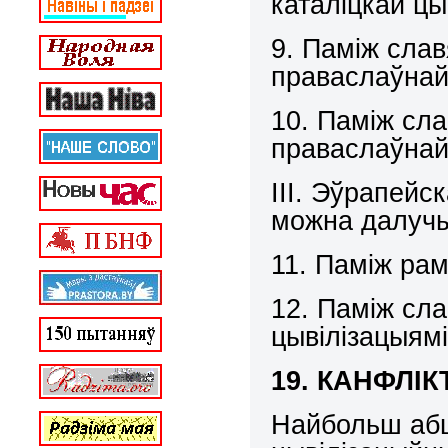
каталіцкай цы
9. Паміж сла
праваслаўнай
10. Паміж сла
праваслаўнай
ІІІ. Эўрапейск
можна далучыць
11. Паміж рам
12. Паміж сла
цывілізацыямі
19. КАНФЛ
Найбольш абш