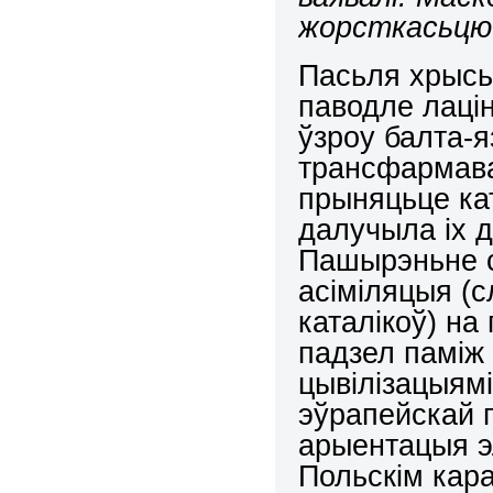
жорсткасьцю 
Пасьля хрысь
паводле лацін
ўзроу балта-я
трансфармава
прыняцьце ка
далучыла іх д
Пашырэньне с
асіміляцыя (
каталікоў) на
падзел паміж
цывілізацыямі
эўрапейскай 
арыентацыя эл
Польскім кар