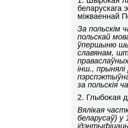
1. Шырокая ла
беларускага э
міжваеннай 
За польскім 
польскай мова
ўпершыню шы
славянам, шт
праваслаўных
інш., прынял
пэрспэктыўнас
за польскія ч
2. Глыбокая д
Вялікая част
беларусаў) у
ідэнтыфіцацы