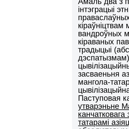
Амаль два з п
інтэграцыі эт
праваслаўных
кіраўніцтвам 
вандроўных ма
кіраваных па
традыцыі (абс
дэспатызмам)
цывілізацыйны
засваеньня аз
мангола-татар
цывілізацыйна
Паступовая к
утварэньне М
канчатковага
татарамі азія