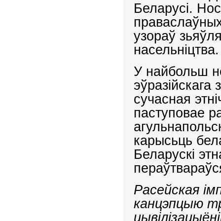
Беларусі. Но
праваслаўных 
узораў зьяўля
насельніцтва.
У найбольш н
эўразійскага
сучасная этн
паступовае ра
агульнапольс
карысьць бел
Беларускі этн
пераўтвараўс
Расейская ім
канцэпцыю тр
цывілізацыёні