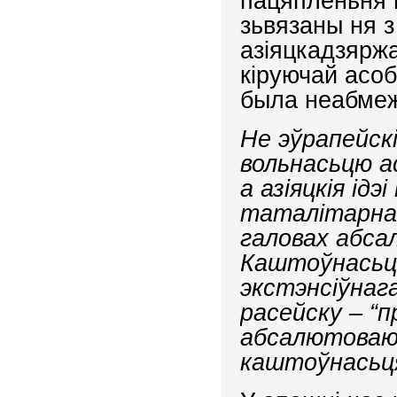
пацяпленьня в
зьвязаны ня 
азіяцкадзяржа
кіруючай асоб
была неабмеж
Не эўрапейскі
вольнасьцю а
а азіяцкія ід
таталітарнаг
галовах абса
Каштоўнасьць
экстэнсіўнаг
расейску – “
абсалютоваю 
каштоўнасьц