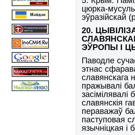
5. Крым. Памі
цюрка-мусульм
эўразійскай 
20. ЦЫВІЛІ
СЛАВЯНСКАГ
ЭЎРОПЫ І Ц
Паводле суча
этнас сфарава
славянскага 
пражывалі бал
засімілявалі
славянскія га
пераважаў ба
паступовая с
язычніцкая і 