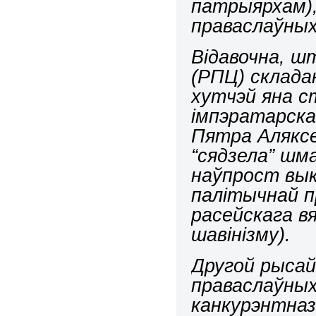
патрыярхам)
праваслаўных
Відавочна, ш
(РПЦ) склада
хутчэй яна с
імпэратарска
Пятра Аляксе
“сядзела” шм
наўпрост вы
палітычнай п
расейскага в
шавінізму).
Другой рысай
праваслаўных
канкурэнтназ