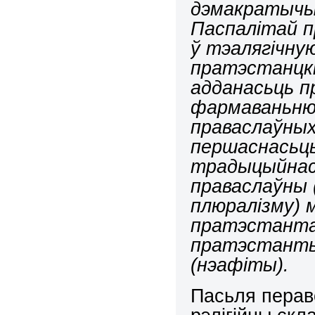
дэмакратычы
Паспалітай п
ў тэалягічную
пратэстанцкі
адданасьць п
фармаваньню 
праваслаўных
першаснасьць
традыцыйнасьц
праваслаўны (
плюралізму) 
пратэстантам
пратэстант
(нэафіты).
Пасьля перав