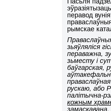
Пасьля падзе
эўразіятызацы
перавод вуніят
праваслаўныя
рымскае ката
Праваслаўныя
зьяўляліся гі
пераважна, зу
зьместу і сут
баўгарская, р
аўтакефальная
праваслаўная
рускаю, або 
палітычна-рэ
кожным храме
замаскавана,