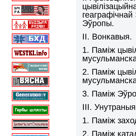
цывілізацыйн
геаграфічнай 
Эўропы.
ІІ. Вонкавыя.
1. Паміж цыві
мусульманска
2. Паміж цыві
мусульманска
3. Паміж Эўро
ІІІ. Унутраныя
1. Паміж захо
2. Паміж ката