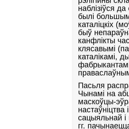
рэлігійны скл
наблізіўся да
былі большымі
каталіцкіх (м
быў непараўн
канфлікты час
клясавымі (па
каталікамі, д
фабрыкантамі
праваслаўным
Пасьля распр
Чынамі на аб
маскоўцы-эўр
настаўніцтва 
сацыяльнай і
гг. пачынаец