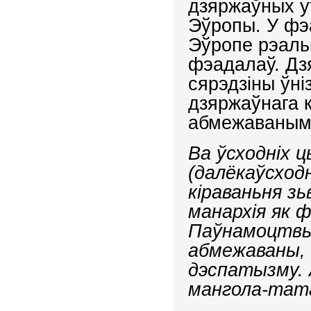
дзяржаўных у
Эўропы. У фэ
Эўропе рэальн
фэадалаў. Дзяр
сярэдзіны ўні
дзяржаўнага к
абмежаванымі
Ва ўсходніх 
(далёкаўсход
кіраваньня зь
манархія як 
Паўнамоцтвы 
абмежаваны, 
дэспатызму.
мангола-тата