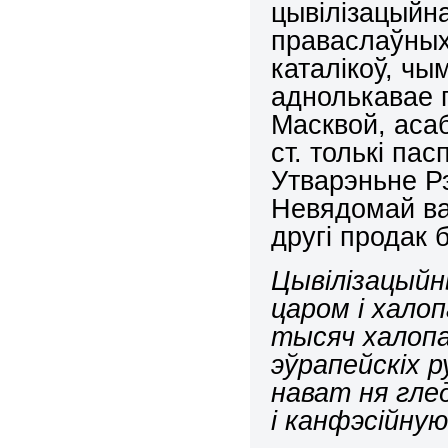
цывілізацыйна
праваслаўных 
каталікоў, чы
аднолькавае 
Масквой, асаб
ст. толькі па
Утварэньне Р
Невядомай ва
другі продак 
Цывілізацыйн
царом і хало
тысяч халопа
эўрапейскіх р
нават ня гле
і канфэсійную