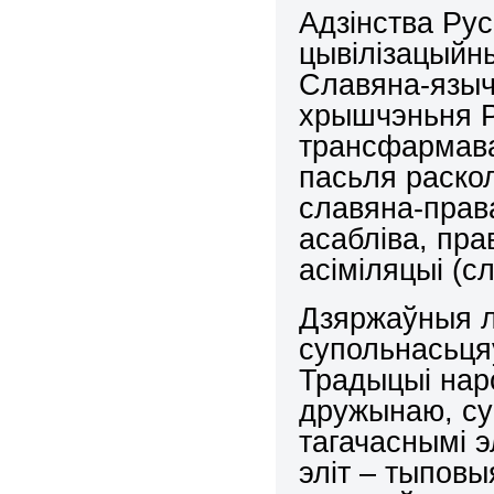
Адзінства Русі
цывілізацыйн
Славяна-языч
хрышчэньня Р
трансфармава
пасьля раскол
славяна-прав
асабліва, пра
асіміляцыі (с
Дзяржаўныя 
супольнасьцяў
Традыцыі наро
дружынаю, су
тагачаснымі э
эліт – тыповы