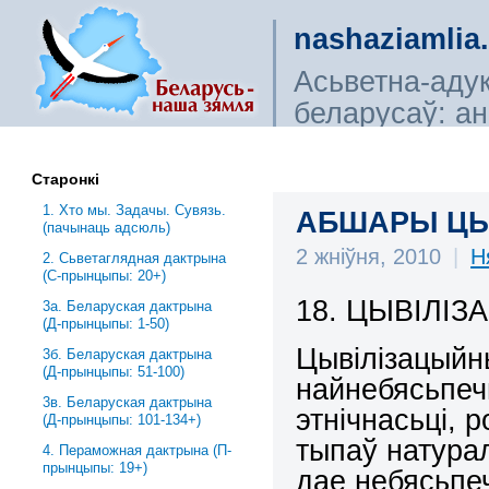
nashaziamlia
Асьветна-аду
беларусаў: ана
сьветагляды, і
Старонкі
1. Хто мы. Задачы. Сувязь.
АБШАРЫ ЦЫВ
(пачынаць адсюль)
2 жніўня, 2010
|
Н
2. Сьветаглядная дактрына
(С-прынцыпы: 20+)
18. ЦЫВІЛІ
3a. Беларуская дактрына
(Д-прынцыпы: 1-50)
Цывілізацыйн
3б. Беларуская дактрына
(Д-прынцыпы: 51-100)
найнебясьпеч
3в. Беларуская дактрына
этнічнасьці, 
(Д-прынцыпы: 101-134+)
тыпаў натурал
4. Пераможная дактрына (П-
прынцыпы: 19+)
дае небясьпе