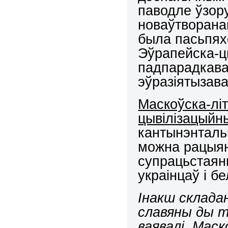
паводле ўзору
новаўтворанай
была пасьпях
Эўрапейска-ц
падпарадкава
эўразіятызав
Маскоўска-лі
цывілізацыйн
кантынэнтальн
можна рацыян
супрацьстаянь
украінцаў і б
Інакш склада
славяны ды 
ваявалі. Маск