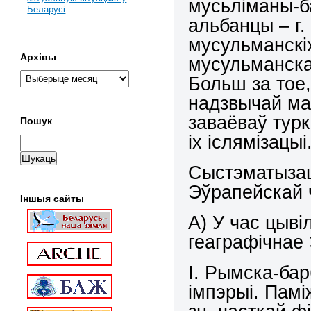
мусьліманы-ба
Беларусі
альбанцы – г.
мусульманскіх
Архівы
мусульманска
Больш за тое,
надзвычай мал
заваёваў турк
Пошук
іх іслямізацыі
Сыстэматызац
Эўрапейскай 
Іншыя сайты
А) У час цыві
геаграфічнае
І. Рымска-бар
імпэрыі. Памі