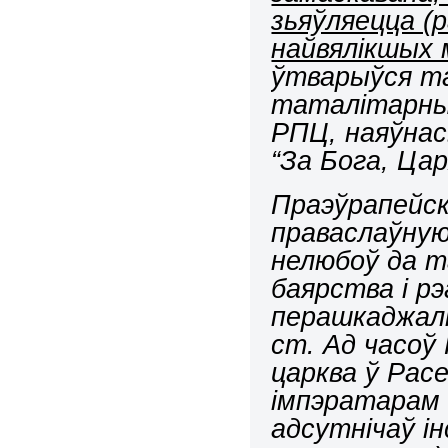
зьяўляецца (р
найвялікшых
ўтварыўся т
таталітарны
РПЦ, наяўнас
“За Бога, Ца
Праэўрапейск
праваслаўную
нелюбоў да т
баярства і р
перашкаджалі
ст. Ад часоў 
царква ў Рас
імпэратарам 
адсутнічаў і