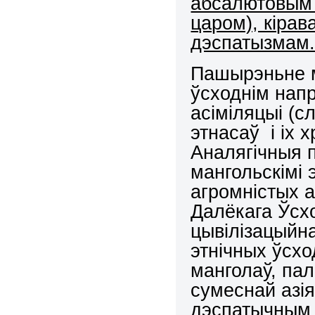
абсалютовым 
царом), кірав
дэспатызмам
Пашырэньне м
ўсходнім нап
асіміляцыі (с
этнасаў і іх х
Аналягічныя п
мангольскімі 
агромністых а
Далёкага Ўсхо
цывілізацыйн
этнічных ўсхо
манголаў, пал
сумеснай азі
дэспатычным 