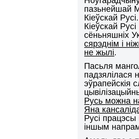
Ноўгарадчыну
пазьнейшай Ма
Кіеўскай Русі
Кіеўскай Русі
сёньняшніх Ук
сярэднім і ні
не жылі
.
Пасьля манго
падзялілася н
эўрапейскія 
цывілізацыйн
Русь можна н
Яна кансалід
Русі працэсы 
іншым напрам