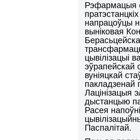
Рэфармацыя 
пратэстанцкіх
напрацоўцы н
выніковая Ко
Берасьцейска
трансфармац
цывілізацыі в
эўрапейскай 
вуніяцкай ста
пакладзенай 
Лацінізацыя э
дыстанцыю пам
Расея напоўн
цывілізацыйн
Паспалітай.