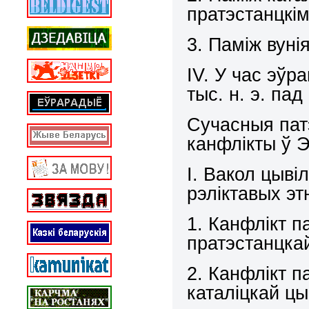
пратэстанцкім
3. Паміж вуні
ІV. У час эўр
тыс. н. э. па
Сучасныя пат
канфлікты ў 
І. Вакол цыв
рэліктавых эт
1. Канфлікт п
пратэстанцка
2. Канфлікт п
каталіцкай цы