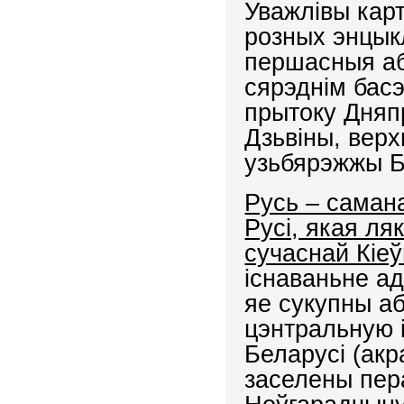
Уважлівы кар
розных энцык
першасныя абш
сярэднім бас
прытоку Дняпр
Дзьвіны, вер
узьбярэжжы Бу
Русь – саман
Русі, якая л
сучаснай Кіе
існаваньне адз
яе сукупны а
цэнтральную 
Беларусі (акр
заселены пер