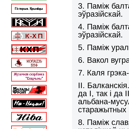
3. Паміж балт
эўразійскай.
4. Паміж балт
эўразійскай.
5. Паміж урал
6. Вакол вугр
7. Каля грэка
ІІ. Балканскі
да І, так і да 
альбана-мусу
старажытных 
8. Паміж сла