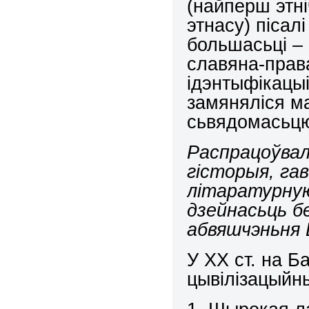
(найперш этн
этнасу) пісал
большасьці – 
славяна-прав
ідэнтыфікацыі 
замяняліся м
сьвядомасьцю
Распрацоўвал
гісторыя, га
літаратурную
дзейнасьць б
абвяшчэньня Б
У ХХ ст. на 
цывілізацыйн