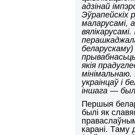
адзінай імпэр
Эўрапейскіх р
маларусамі, а
вялікарусамі
перашкаджала
беларускаму) 
прывабнасьць 
якія прадугле
мінімальнаю.
украінцаў і б
іншага — был
Першыя бела
былі як славя
праваслаўнымі
карані. Таму 