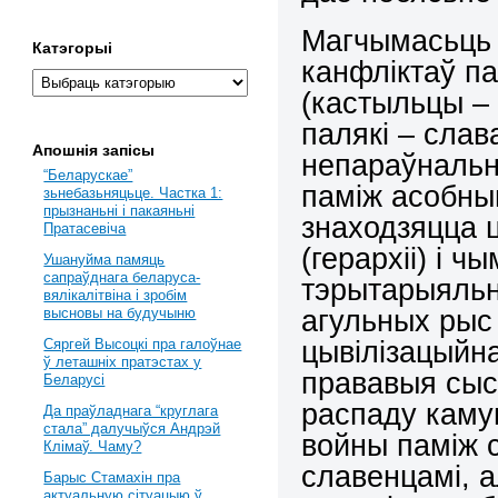
Магчымасьць 
Катэгорыі
канфліктаў па
(кастыльцы –
палякі – слава
Апошнія запісы
непараўналь
“Беларускае”
паміж асобны
зьнебазьняцьце. Частка 1:
прызнаньні і пакаяньні
знаходзяцца ц
Пратасевіча
(герархіі) і 
Ушануйма памяць
сапраўднага беларуса-
тэрытарыяльн
вялікалітвіна і зробім
агульных рыс 
высновы на будучыню
цывілізацыйн
Сяргей Высоцкі пра галоўнае
ў леташніх пратэстах у
прававыя сыст
Беларусі
распаду камун
Да праўладнага “круглага
стала” далучыўся Андрэй
войны паміж с
Клімаў. Чаму?
славенцамі, а
Барыс Стамахін пра
актуальную сітуацыю ў