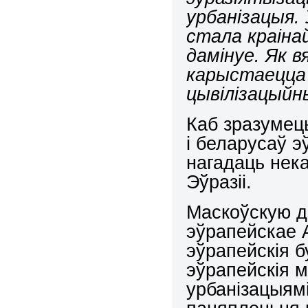
урбанізацыя.
стала краіна
дамінуе. Як 
карыстаецца 
цывілізацыйн
Каб зразумець
і беларусаў э
нагадаць нек
Эўразіі.
Маскоўскую дз
эўрапейскае А
эўрапейскія б
эўрапейскія м
урбанізацыямі