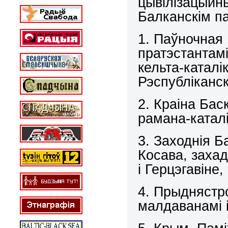
цывілізацыйн
Балканскім п
1. Паўночная 
пратэстантамі
кельта-каталі
Рэспубліканск
2. Краіна Бас
рамана-катал
3. Заходнія Б
Косава, захад
і Герцэгавіне,
4. Прыднястр
малдаванамі 