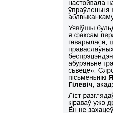
настойвала н
ўпраўленьня 
аблвыканкам
Уявіўшы буль
я факсам пера
гаварылася, ш
праваслаўных
беспрэцэндэн
абурэньне гра
сьвеце». Сяро
пісьменьнікі
Я
Гілевіч
, акад
Ліст разгляда
кіраваў ужо 
Ён не захацеў