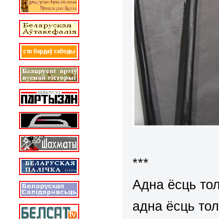
***
Адна ёсць тол
адна ёсць тол