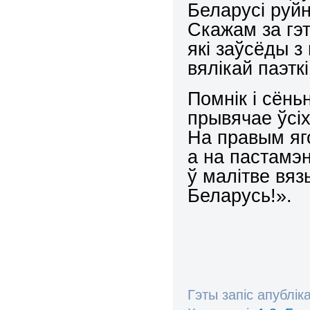
Беларусі руй
Скажам за гэта
які заўсёды з
вялікай паэткі
Помнік і сёнь
прывячае ўсіх
На правым яг
а на пастамэн
ў малітве вяз
Беларусь!».
Гэты запіс апублік