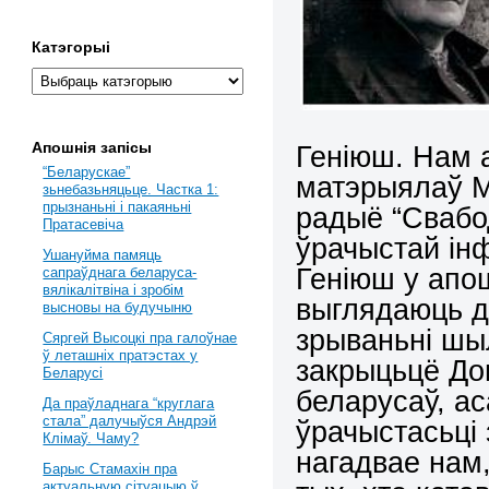
Катэгорыі
Апошнія запісы
Геніюш. Нам 
“Беларускае”
матэрыялаў М
зьнебазьняцьце. Частка 1:
прызнаньні і пакаяньні
радыё “Свабод
Пратасевіча
ўрачыстай ін
Ушануйма памяць
Геніюш у апош
сапраўднага беларуса-
вялікалітвіна і зробім
выглядаюць д
высновы на будучыню
зрываньні шы
Сяргей Высоцкі пра галоўнае
ў леташніх пратэстах у
закрыцьцё Дом
Беларусі
беларусаў, ас
Да праўладнага “круглага
стала” далучыўся Андрэй
ўрачыстасьці 
Клімаў. Чаму?
нагадвае нам,
Барыс Стамахін пра
актуальную сітуацыю ў