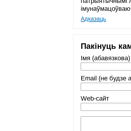
патрыятычнымі л
імунаўмацоўваюч
Адказаць
Пакінуць ка
Імя (абавязкова)
Email (не будзе 
Web-cайт