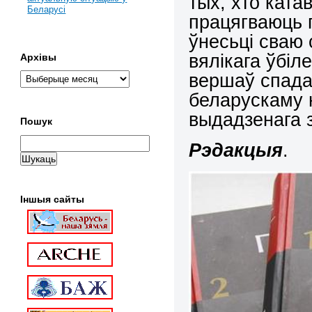
тых, хто катав
Беларусі
працягваюць 
ўнесьці сваю 
вялікага ўбіл
Архівы
вершаў спада
беларускаму н
выдадзенага з
Пошук
Рэдакцыя
.
Іншыя сайты