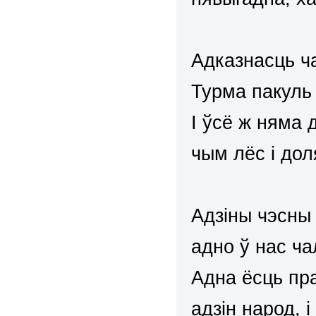
Адказнасць ч
Турма пакуль 
І ўсё ж няма 
чым лёс і дол
Адзіны чэсны 
адно ў нас ч
Адна ёсць пра
адзін народ, 