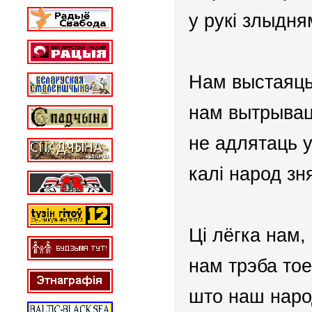
у рукі злыдня
Нам выстаяць 
нам вытрываць
не адлятаць у
калі народ зн
Ці лёгка нам,
нам трэба то
што наш наро