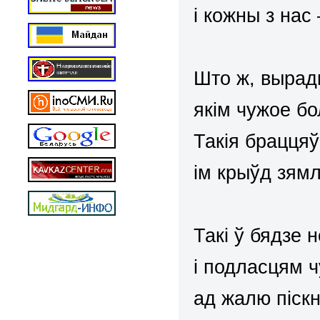
і кожны з нас
Што ж, вырадк
якім чужое б
Такія браццяў
ім крыўд зямл
Такі ў бядзе 
і подласцям 
ад жалю піск