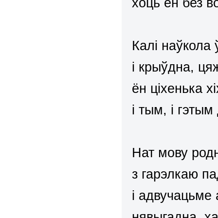
хоць ён без в
Калі наўкола 
і крыўдна, ц
ён ціхенька хі
і тым, і гэты
Нат мову род
з гарэлкаю па
і адвучацьме 
нявыгадна, х