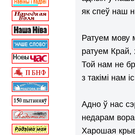
як спеў наш н
Ратуем мову 
ратуем Край, 
Той нам не бр
з такімі нам і
Адно ў нас сэ
недарам вораг
Харошая крыв