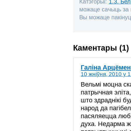
Катэгорыі:
1.3. Бе
можаце сачыць за
Вы можаце пакінуц
Каментары (1)
Галіна Арцёмен
10 жніўня, 2010 у 
Вельмі моцна ск
патрычная эліта
што здраднікі бу
народ да пагібе
пасяляецца любо
духа. Недарма ж