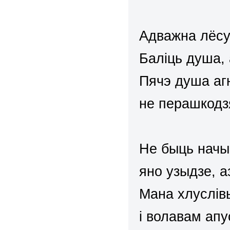
Адважна лёсу
Баліць душа,
Пячэ душа аг
не перашкодз
Не быць начы
яно узыдзе, а
Мана хлуслів
і волавам апу