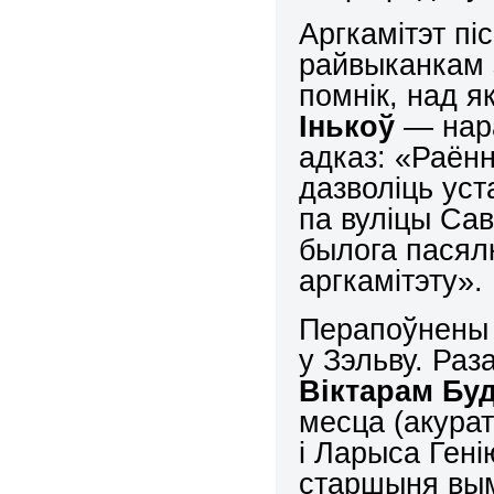
Аргкамітэт пі
райвыканкам 
помнік, над я
Інькоў
— нар
адказ: «Раён
дазволіць ус
па вуліцы Са
былога пасялк
аргкамітэту».
Перапоўнены 
у Зэльву. Ра
Віктарам Бу
месца (акурат
і Ларыса Гені
старшыня вым