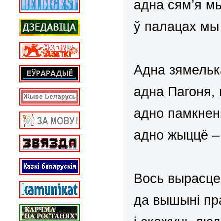
адна сям’я мы
ў палацах мы 
Адна зямелька
адна Пагоня, 
адно памкнен
адно жыццё – 
Вось вырасце 
да вышыні пра