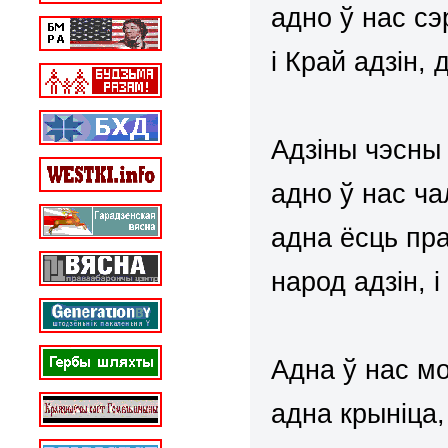
адно ў нас сэ
і Край адзін,
Адзіны чэсны 
адно ў нас ч
адна ёсць пра
народ адзін, 
Адна ў нас мо
адна крыніца,