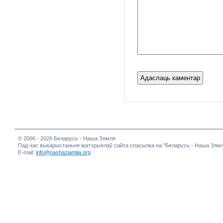
© 2006 - 2026 Беларусь - Наша Зямля.
Пад час выкарыстаньня матэрыялаў сайта спасылка на "Беларусь - Наша Зямл
E-mail:
info@nashaziamlia.org