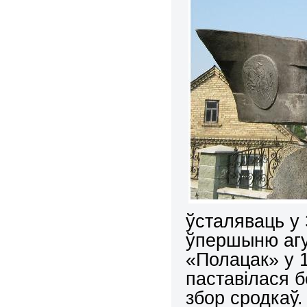
ўсталяваць у
ўпершыню агу
«Полацак» у 1
паставілася 
збор сродкаў.