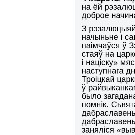
на ёй рэзалю
доброе начина
З рэзалюцыяй
начыньне і са
паімчаўся ў З
стаяў на царк
і націску» мя
наступнага д
Троіцкай цар
ў райвыканка
было загадан
помнік. Сьвя
дабраславеньн
дабраславень
заняліся «вы