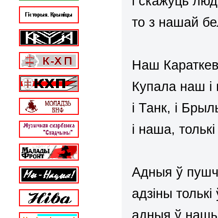
і скажуць люд
то з нашай бе
Наш Караткеві
Купала наш і
і Танк, і Брыль
і наша, тольк
Адныя ў пушч
адзіны толькі
адныя ў нашы