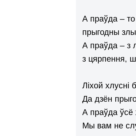
А праўда – то
прыгодны злы
А праўда – з 
з цярпення, 
Ліхой хлусні 
Да дзён прыг
А праўда ўсё
Мы вам не сл