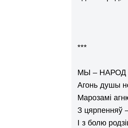
***
МЫ – НАРОД
Агонь душы н
Марозамі агню
З цярпенняў –
І з болю родз