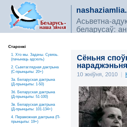
nashaziamlia
Асьветна-аду
беларусаў: ана
сьветагляды, і
Старонкі
1. Хто мы. Задачы. Сувязь.
Сёньня споўн
(пачынаць адсюль)
нараджэньн
2. Сьветаглядная дактрына
(С-прынцыпы: 20+)
10 жніўня, 2010
|
3a. Беларуская дактрына
(Д-прынцыпы: 1-50)
3б. Беларуская дактрына
(Д-прынцыпы: 51-100)
3в. Беларуская дактрына
(Д-прынцыпы: 101-134+)
4. Пераможная дактрына (П-
прынцыпы: 19+)