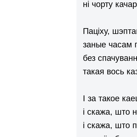
ні чорту качар
Паціху, шэптам
заные часам 
без спачуванн
такая вось ка
І за такое кае
і скажа, што 
і скажа, што 