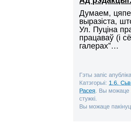
Ад рэдакцыі
Думаем, цяпе
выразіста, ш
Ул. Пуціна пр
працаваў (і с
галерах”…
Гэты запіс апублік
Катэгорыі:
1.6. Сь
Расея
. Вы можаце
стужкі.
Вы можаце пакінуц