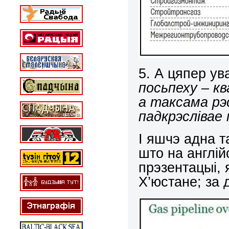
5. А цяпер ув
посьпеху – кв
а таксама рэс
падкрэслівае
І яшчэ адна т
што на англій
прэзентацыі, 
Х’юстане; за 