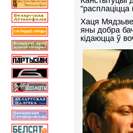
Канстытуцыі 
“расплаціцца 
Хаця Мядзьве
яны добра бач
кідаюцца ў во