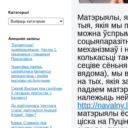
Катэгорыі
Матэрыялы, я
тыя, якія мы 
можна ўспрым
Апошнія запісы
соцыяпаразіт
“Беларускае”
механізмаў і 
зьнебазьняцьце. Частка 1:
прызнаньні і пакаяньні
колькасьці та
Пратасевіча
сеціве сёньня
Ушануйма памяць
вядома), мы 
сапраўднага беларуса-
вялікалітвіна і зробім
на тых, якія
высновы на будучыню
падаем матэры
Сяргей Высоцкі пра галоўнае
ў леташніх пратэстах у
належыць не
Беларусі
http://navalny
Да праўладнага “круглага
стала” далучыўся Андрэй
матэрыялы ёс
Клімаў. Чаму?
ціска на Пуцін
Барыс Стамахін пра
актуальную сітуацыю ў