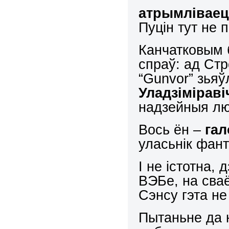
атрымліваец
Пуцін тут не 
Канчатковым 
спраў: ад Ст
“Gunvor” зья
Уладзіміраві
надзейныя люд
Вось ён –
гал
уласьнік фант
І не істотна,
ВЭБе, на сваё
Сэнсу гэта не
Пытаньне да н