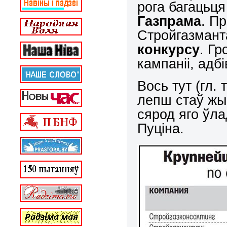
рога багацьц
Газпрама
. П
Стройгазман
конкурсу
. Г
кампаніі, адб
Вось тут (гл. 
лепш стаў жы
сярод яго ўла
Пуціна.