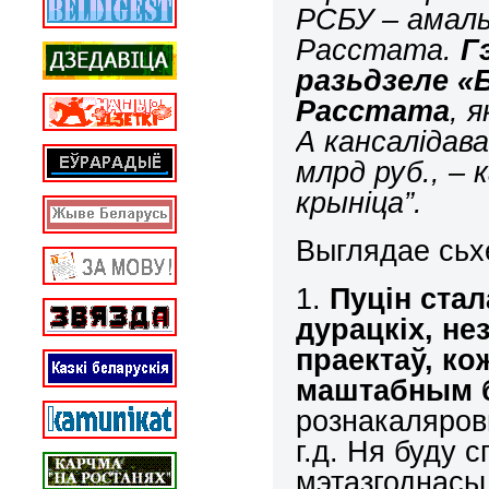
РСБУ – амаль
Расстата.
Г
раз
ь
дзеле «
Расстата
, 
А кансалідава
млрд руб., –
крыніца”.
Выглядае сьх
1.
Пуцін стал
дурацкіх, не
праектаў, ко
маштабным 
рознакаляровы
г.д. Ня буду
мэтазгоднасьц