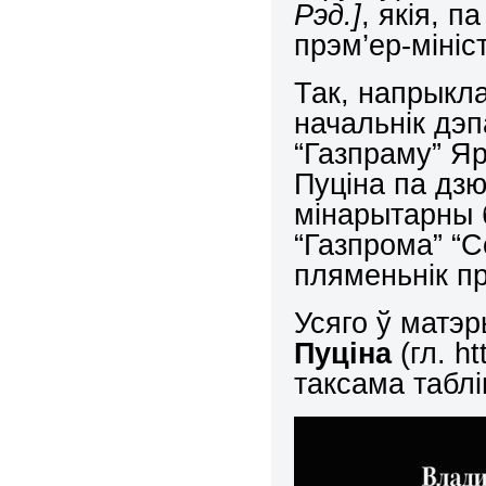
Рэд.]
, якія, 
прэм’ер-мініс
Так, напрыкл
начальнік дэп
“Газпраму” Я
Пуціна па дзю
мінарытарны 
“Газпрома” “
пляменьнік пр
Усяго ў матэ
Пуціна
(гл. ht
таксама таблі