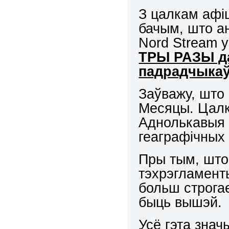
З цалкам афі
бачым, што ан
Nord Stream 
ТРЫ РАЗЫ да
падрадчыка
Заўважу, што 
Месяцы. Цалк
Аднолькавыя 
геаграфічных
Пры тым, што 
тэхрэгламент
больш строгае.
быць вышэй.
Усё гэта зна