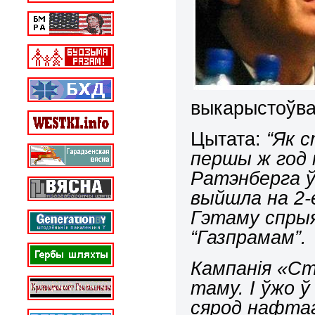
выкарыстоўва
Цытата:
“Як 
першы ж год 
Ратэнберга ў
выйшла на 2-е
Гэтаму спрыя
“Газпрамам”.
Кампанія «Ст
таму. І ўжо ў
сярод нафтаг