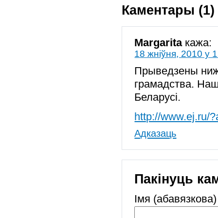
Каментары (1)
Margarita
кажа:
18 жніўня, 2010 у 
Прыведзены нижэ
грамадства. Наш
Беларусi.
http://www.ej.ru
Адказаць
Пакінуць ка
Імя (абавязкова)