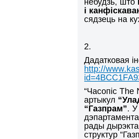
небудзь, што
і канфіскав
сядзець на ку
2.
Дадатковая і
http://www.kas
id=4BCC1FA9
“Часопіс The 
артыкул
“Ула
“Газпрам”
. 
дэпартаментаў
рады дырэктар
структур “Га