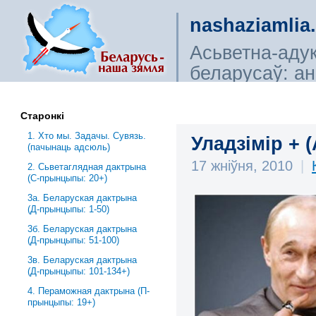
nashaziamlia
Асьветна-аду
беларусаў: ана
сьветагляды, і
Старонкі
1. Хто мы. Задачы. Сувязь.
Уладзімір + 
(пачынаць адсюль)
17 жніўня, 2010
|
2. Сьветаглядная дактрына
(С-прынцыпы: 20+)
3a. Беларуская дактрына
(Д-прынцыпы: 1-50)
3б. Беларуская дактрына
(Д-прынцыпы: 51-100)
3в. Беларуская дактрына
(Д-прынцыпы: 101-134+)
4. Пераможная дактрына (П-
прынцыпы: 19+)