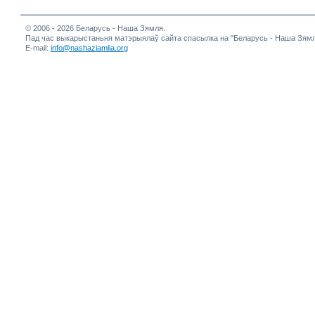
© 2006 - 2026 Беларусь - Наша Зямля.
Пад час выкарыстаньня матэрыялаў сайта спасылка на "Беларусь - Наша Зямл
E-mail:
info@nashaziamlia.org