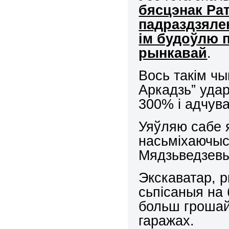
бясцэнак Ра
падраздзялен
ім будоўлю 
рынкавай
.
Вось такім чы
Аркадзь” уда
300% і адчув
Уяўляю сабе 
насьміхаючыс
Мядзьведзевы
Экскаватар, р
сьпісаныя на
больш грошай,
гаражах.