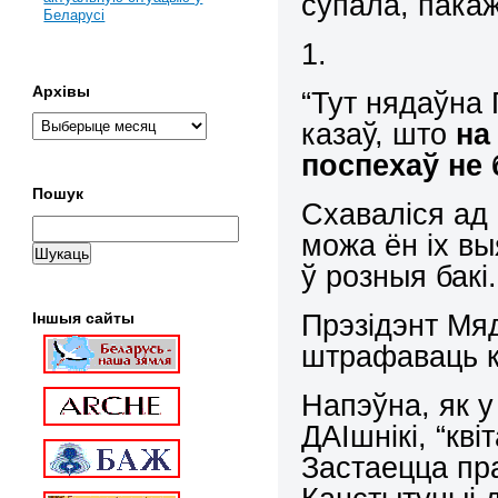
супала, пака
Беларусі
1.
Архівы
“Тут нядаўна 
казаў, што
на
поспехаў не 
Пошук
Схаваліся ад
можа ён іх выя
ў розныя бакі.
Прэзідэнт Мя
Іншыя сайты
штрафаваць к
Напэўна, як у
ДАІшнікі, “кві
Застаецца пр